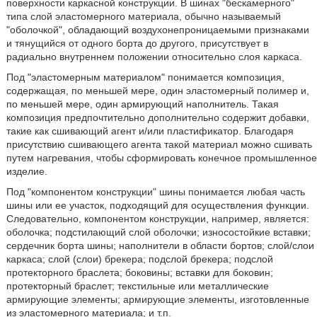
поверхности каркасной конструкции. В шинах "бескамерного"
типа слой эластомерного материала, обычно называемый
"оболочкой", обладающий воздухонепроницаемыми признаками
и тянущийся от одного борта до другого, присутствует в
радиально внутреннем положении относительно слоя каркаса.
Под "эластомерным материалом" понимается композиция,
содержащая, по меньшей мере, один эластомерный полимер и,
по меньшей мере, один армирующий наполнитель. Такая
композиция предпочтительно дополнительно содержит добавки,
такие как сшивающий агент и/или пластификатор. Благодаря
присутствию сшивающего агента такой материал можно сшивать
путем нагревания, чтобы сформировать конечное промышленное
изделие.
Под "компонентом конструкции" шины понимается любая часть
шины или ее участок, подходящий для осуществления функции.
Следовательно, компонентом конструкции, например, является:
оболочка; подстилающий слой оболочки; износостойкие вставки;
сердечник борта шины; наполнители в области бортов; слой/слои
каркаса; слой (слои) брекера; подслой брекера; подслой
протекторного браслета; боковины; вставки для боковин;
протекторный браслет; текстильные или металлические
армирующие элементы; армирующие элементы, изготовленные
из эластомерного материала; и т.п.