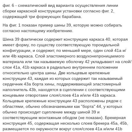
фиг. 6 - схематический вид варианта осуществления линии
сборки каркасной конструкции установки согласно фиг. 2,
содержащей три формующих барабана.
На фиг. 1 показан пример шины 39, которую можно собирать
согласно настоящему изобретению.
Шина 39 фактически содержит конструкцию каркаса 40, которая
имеет форму, по существу соответствующую тороидальной
конфигурации, и содержит, по меньшей мере, один слой 41а и/
или 4lb каркаса. Слой эластомерного воздухонепроницаемого
материала или так называемую оболочку 42 укладывают на слой/
слои 41а, 41b каркаса в радиально внутреннем положении
относительно центра шины. Две кольцевые крепежные
конструкции 43, каждая из которых содержит так называемый
сердечник 43а борта хины, поддерживающий эластомерный
наполнитель 43b, находятся в сцеплении с соответствующими
концевыми отворотами слоя/слоев 41а и/или 41b каркаса.
Кольцевые крепежные конструкции 43 расположены рядом с
областями, обычно обозначаемыми как "борта" 44, у которых
обычно происходит сцепление между шиной 39 и
соответствующим монтажным ободом (не показан). Брекерная
конструкция 45, содержащая несколько слоев брекера 45а, 45b,
размещается по окружности вокруг слоя/слоев 41а и/или 41b