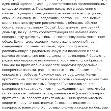
один слой каркаса, имеющий соответственно противоположные
концевые отвороты. Последние находятся в сцеплении с
соответствующими кольцевыми крепежными конструкциями,
обычно называемыми "сердечники бортов шин". Кольцевые
крепежные конструкции расположены в областях, обычно
обозначаемых термином "борта". Борта имеют внутренний
диаметр, по существу соответствующий так называемому
посадочному диаметру шины на соответствующем монтажном
ободе. Шина также содержит конструкцию коронной части,
содержащую, по меньшей мере, один слой брекера,
расположенную в радиально наружном положении к слою
каркаса относительно центра шины, и протекторный браслет в
радиально наружном положении относительно слоя брекера.
Обычно на протекторном браслете образуют продольные и
поперечные канавки, расположенные таким образом, чтобы
определять требуемый рисунок протектора шины. Между
протекторным браслетом и слоем (слоями) брекера может быть
размещен так называемый "подслой" из эластомерного
материала с характеристиками, подходящими для того, чтобы
гарантировать стабильное соединение слоя (слоев) брекера с
протекторным браслетом как таковым. Шина дополнительно
содержит пару так называемых боковин из эластомерного
материала, нанесенного с противоположных сторон на боковые