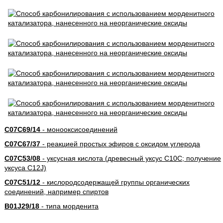
C07C69/14
- монооксисоединений
C07C67/37
- реакцией простых эфиров с оксидом углерода
C07C53/08
- уксусная кислота (древесный уксус C10C; получение
уксуса C12J)
C07C51/12
- кислородсодержащей группы органических
соединений, например спиртов
B01J29/18
- типа морденита