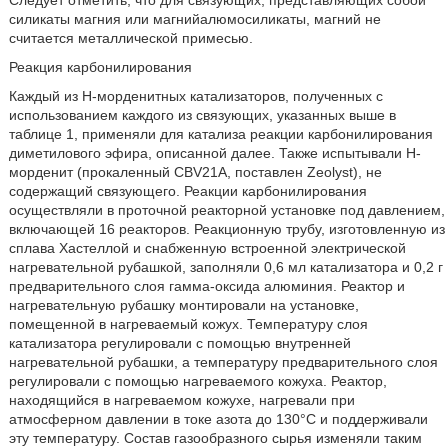
силикаты магния или магнийалюмосиликаты, магний не
считается металлической примесью.
Реакция карбонилирования
Каждый из Н-морденитных катализаторов, полученных с
использованием каждого из связующих, указанных выше в
таблице 1, применяли для катализа реакции карбонилирования
диметилового эфира, описанной далее. Также испытывали Н-
морденит (прокаленный CBV21A, поставлен Zeolyst), не
содержащий связующего. Реакции карбонилирования
осуществляли в проточной реакторной установке под давлением,
включающей 16 реакторов. Реакционную трубу, изготовленную из
сплава Хастеллой и снабженную встроенной электрической
нагревательной рубашкой, заполняли 0,6 мл катализатора и 0,2 г
предварительного слоя гамма-оксида алюминия. Реактор и
нагревательную рубашку монтировали на установке,
помещенной в нагреваемый кожух. Температуру слоя
катализатора регулировали с помощью внутренней
нагревательной рубашки, а температуру предварительного слоя
регулировали с помощью нагреваемого кожуха. Реактор,
находящийся в нагреваемом кожухе, нагревали при
атмосферном давлении в токе азота до 130°С и поддерживали
эту температуру. Состав газообразного сырья изменяли таким