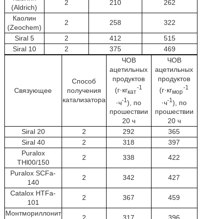
2
210
262
(Aldrich)
Каолин
2
258
322
(Zeochem)
Siral 5
2
412
515
Siral 10
2
375
469
ЧОВ
ЧОВ
ацетильных
ацетильных
продуктов
продуктов
Способ
-1
-1
(г·кг
(г·кг
Связующее
получения
кат
мор
катализатора
-1
-1
·ч
), по
·ч
), по
прошествии
прошествии
20 ч
20 ч
Siral 20
2
292
365
Siral 40
2
318
397
Puralox
2
338
422
THl00/150
Puralox SCFa-
2
342
427
140
Catalox HTFa-
2
367
459
101
Монтмориллонит
2
317
396