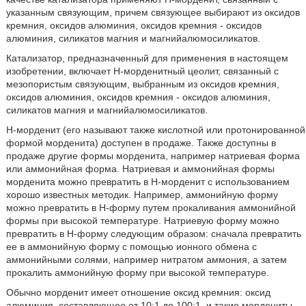
указанным связующим, причем связующее выбирают из оксидов
кремния, оксидов алюминия, оксидов кремния - оксидов
алюминия, силикатов магния и магнийалюмосиликатов.
Катализатор, предназначенный для применения в настоящем
изобретении, включает Н-морденитный цеолит, связанный с
мезопористым связующим, выбранным из оксидов кремния,
оксидов алюминия, оксидов кремния - оксидов алюминия,
силикатов магния и магнийалюмосиликатов.
Н-морденит (его называют также кислотной или протонированной
формой морденита) доступен в продаже. Также доступны в
продаже другие формы морденита, например натриевая форма
или аммонийная форма. Натриевая и аммонийная формы
морденита можно превратить в Н-морденит с использованием
хорошо известных методик. Например, аммонийную форму
можно превратить в Н-форму путем прокаливания аммонийной
формы при высокой температуре. Натриевую форму можно
превратить в Н-форму следующим образом: сначала превратить
ее в аммонийную форму с помощью ионного обмена с
аммонийными солями, например нитратом аммония, а затем
прокалить аммонийную форму при высокой температуре.
Обычно морденит имеет отношение оксид кремния: оксид
алюминия, составляющее от 10:1 до 100:1, и такие мордениты