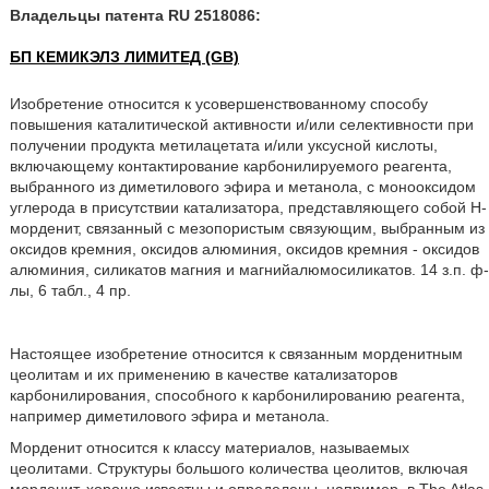
Владельцы патента RU 2518086:
БП КЕМИКЭЛЗ ЛИМИТЕД (GB)
Изобретение относится к усовершенствованному способу
повышения каталитической активности и/или селективности при
получении продукта метилацетата и/или уксусной кислоты,
включающему контактирование карбонилируемого реагента,
выбранного из диметилового эфира и метанола, с монооксидом
углерода в присутствии катализатора, представляющего собой Н-
морденит, связанный с мезопористым связующим, выбранным из
оксидов кремния, оксидов алюминия, оксидов кремния - оксидов
алюминия, силикатов магния и магнийалюмосиликатов. 14 з.п. ф-
лы, 6 табл., 4 пр.
Настоящее изобретение относится к связанным морденитным
цеолитам и их применению в качестве катализаторов
карбонилирования, способного к карбонилированию реагента,
например диметилового эфира и метанола.
Морденит относится к классу материалов, называемых
цеолитами. Структуры большого количества цеолитов, включая