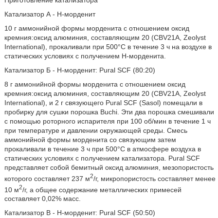
Приготовление катализатора
Катализатор А - Н-морденит
10 г аммонийной формы морденита с отношением оксид
кремния:оксид алюминия, составляющим 20 (CBV21A, Zeolyst
International), прокаливали при 500°С в течение 3 ч на воздухе в
статических условиях с получением Н-морденита.
Катализатор Б - Н-морденит: Pural SCF (80:20)
8 г аммонийной формы морденита с отношением оксид
кремния:оксид алюминия, составляющим 20 (CBV21A, Zeolyst
International), и 2 г связующего Pural SCF (Sasol) помещали в
пробирку для сушки порошка Buchi. Эти два порошка смешивали
с помощью роторного испарителя при 100 об/мин в течение 1 ч
при температуре и давлении окружающей среды. Смесь
аммонийной формы морденита со связующим затем
прокаливали в течение 3 ч при 500°С в атмосфере воздуха в
статических условиях с получением катализатора. Pural SCF
представляет собой бемитный оксид алюминия, мезопористость
2
которого составляет 237 м
/г, микропористость составляет менее
2
10 м
/г, а общее содержание металлических примесей
составляет 0,02% масс.
Катализатор В - Н-морденит: Pural SCF (50:50)