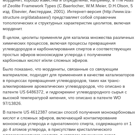
морденит, хорошо известны и определены, например, в The Atlas
of Zeolite Framework Types (C.Baerlocher, W.M.Meier, D.H.Olson, 5
изд. Elsevier, Амстердам, 2001). Интернет-версия (http://www.iza-
structure.org/databases/) представляет собой справочник
топологических и структурных характеристик цеолитов, включая
морденит.
В целом, цеолиты применяли для катализа множества различных
химических процессов, включая процессы превращения
углеводородов и карбонилирования спиртов и соответствующих
простых эфиров монооксидом углерода с получением
карбоновых кислот и/или сложных эфиров.
Было показано, что мордениты, связанные со связующим
материалом, подходят для применения в качестве катализаторов
в процессах превращения углеводородов, таких как транс-
алкилирование ароматических углеводородов, что описано в
патенте US 6486372, и гидрокрекинг углеводородного сырья с
высокой температурой кипения, что описано в патенте WO
97/13826.
В патенте US 4612387 описан способ получения монокарбоновых
кислот и сложных эфиров, включающий контактирование
монооксида углерода и одноатомного спирта, содержащего от 1
до 4 атомов углерода, в присутствии кристаллического