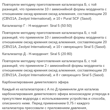
Повторяли методику приготовления катализатора Б, с той
разницей, что применяли 10 г аммонийной формы морденита с
отношением оксид кремния:оксид алюминия, составляющим 20
(CBV21A, Zeolyst International), и 10 г Pural SCF (Sasol).
Катализатор Г - Н-морденит: Siral 5 (50:50)
Повторяли методику приготовления катализатора Б, с той
разницей, что применяли 10 г аммонийной формы морденита с
отношением оксид кремния:оксид алюминия, составляющим 20
(CBV21A, Zeolyst International), и 10 г связующего Siral 5 (Sasol).
Катализатор Д - Н-морденит: Siral 5 (20:80)
Повторяли методику приготовления катализатора Б, с той
разницей, что применяли 2 г аммонийной формы морденита с
отношением оксид кремния:оксид алюминия, составляющим 20
(CBV21A, Zeolyst International), и 8 г связующего Siral 5 (Sasol).
Карбонилирование диметилового эфира
Каждый из катализаторов с А по Д применяли для катализа
карбонилирования диметилового эфира монооксидом углерода в
присутствии водорода с использованием устройства и способа,
описанного ниже. Перед применением 0,75 г каждого
катализатора прессовали с приложением давления,