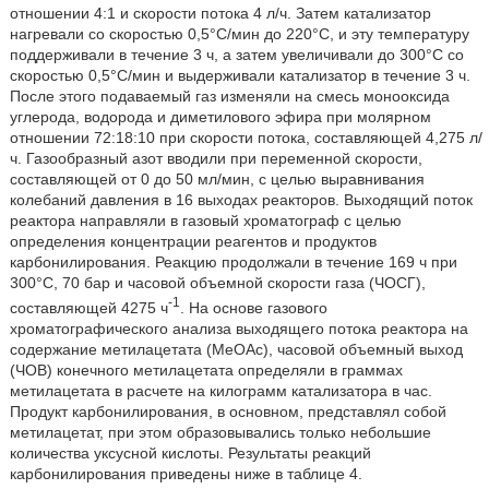
отношении 4:1 и скорости потока 4 л/ч. Затем катализатор
нагревали со скоростью 0,5°С/мин до 220°С, и эту температуру
поддерживали в течение 3 ч, а затем увеличивали до 300°С со
скоростью 0,5°С/мин и выдерживали катализатор в течение 3 ч.
После этого подаваемый газ изменяли на смесь монооксида
углерода, водорода и диметилового эфира при молярном
отношении 72:18:10 при скорости потока, составляющей 4,275 л/
ч. Газообразный азот вводили при переменной скорости,
составляющей от 0 до 50 мл/мин, с целью выравнивания
колебаний давления в 16 выходах реакторов. Выходящий поток
реактора направляли в газовый хроматограф с целью
определения концентрации реагентов и продуктов
карбонилирования. Реакцию продолжали в течение 169 ч при
300°С, 70 бар и часовой объемной скорости газа (ЧОСГ),
-1
составляющей 4275 ч
. На основе газового
хроматографического анализа выходящего потока реактора на
содержание метилацетата (МеОАс), часовой объемный выход
(ЧОВ) конечного метилацетата определяли в граммах
метилацетата в расчете на килограмм катализатора в час.
Продукт карбонилирования, в основном, представлял собой
метилацетат, при этом образовывались только небольшие
количества уксусной кислоты. Результаты реакций
карбонилирования приведены ниже в таблице 4.