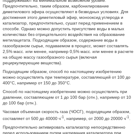
поддерживают на минимальном возможном уровне.
Предпочтительно, таким образом, карбонилирование
диметилового эфира осуществляют в безводных условиях. Для
достижения этого диметиловый эфир, монооксид углерода и
катализатор, предпочтительно, сушат перед применением в
способе. Однако можно допустить присутствие воды в малых
количествах без отрицательного воздействия на образование
метилацетата. Подходящим образом, содержание воды в
газообразном сырье, подаваемом в процесс, может составлять
2,5% масс. или менее, например 0,5% масс. или менее в расчете
на общую массу газообразного сырья (включая
рециркулирующие вещества).
Подходящим образом, способ по настоящему изобретению
можно осуществлять при температуре, составляющей от 100 до
400°С, например от 150 до 350°С.
Способ по настоящему изобретению можно осуществлять при
давлении, составляющем от 1 до 100 бар (отн.), например от 10
до 100 бар (отн.).
Часовая объемная скорость газа (ЧОСГ), подходящим образом,
-1
-1
составляет от 500 до 40000 ч
, например, от 2000 до 20000 ч
.
Предпочтительно активировать катализатор непосредственно
перед использованием путем нагревания катализатора при