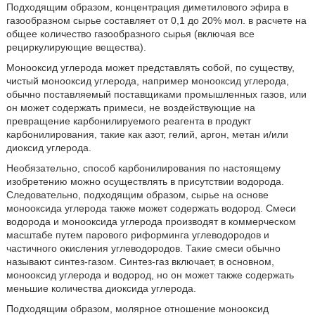
Подходящим образом, концентрация диметилового эфира в
газообразном сырье составляет от 0,1 до 20% мол. в расчете на
общее количество газообразного сырья (включая все
рециркулирующие вещества).
Монооксид углерода может представлять собой, по существу,
чистый монооксид углерода, например монооксид углерода,
обычно поставляемый поставщиками промышленных газов, или
он может содержать примеси, не воздействующие на
превращение карбонилируемого реагента в продукт
карбонилирования, такие как азот, гелий, аргон, метан и/или
диоксид углерода.
Необязательно, способ карбонилирования по настоящему
изобретению можно осуществлять в присутствии водорода.
Следовательно, подходящим образом, сырье на основе
монооксида углерода также может содержать водород. Смеси
водорода и монооксида углерода производят в коммерческом
масштабе путем парового риформинга углеводородов и
частичного окисления углеводородов. Такие смеси обычно
называют синтез-газом. Синтез-газ включает, в основном,
монооксид углерода и водород, но он может также содержать
меньшие количества диоксида углерода.
Подходящим образом, молярное отношение монооксид