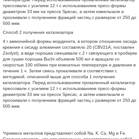
прессовали с усилием 12 т с использованием пресс-формы
диаметром 33 мм на прессе Specac, а затем измельчали и
просеивали с получением фракций частиц с размером от 250 до
500 мкм.
Способ 2 получения катализатора
4 г аммонийной формы морденита, в котором отношение оксида
кремния к оксиду алюминия составляло 20 (CBV21A, поставлен
Zeolyst), в виде порошка смешивали с 2 г связующего в пробирке
для сушки порошка Buchi объемом 500 мл и вращали со
скоростью 100 об/мин при комнатных температуре и давлении в
течение 1 ч. Затем смесь прокаливали в соответствии с
методикой, описанной выше для способа 1 получения
катализатора. Перед использованием прокаленный катализатор
прессовали с усилием 12 т с использованием пресс-формы
диаметром 33 мм на прессе Specac, а затем измельчали и
просеивали с получением фракций частиц с размером от 250 до
500 мкм.
*примеси металлов представляют собой Na, К, Са, Mg и Fe.
Следует отметить, что для связующих, представляющих собой