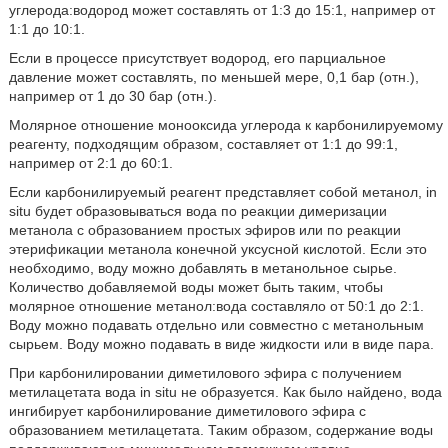
углерода:водород может составлять от 1:3 до 15:1, например от
1:1 до 10:1.
Если в процессе присутствует водород, его парциальное
давление может составлять, по меньшей мере, 0,1 бар (отн.),
например от 1 до 30 бар (отн.).
Молярное отношение монооксида углерода к карбонилируемому
реагенту, подходящим образом, составляет от 1:1 до 99:1,
например от 2:1 до 60:1.
Если карбонилируемый реагент представляет собой метанол, in
situ будет образовываться вода по реакции димеризации
метанола с образованием простых эфиров или по реакции
этерификации метанола конечной уксусной кислотой. Если это
необходимо, воду можно добавлять в метанольное сырье.
Количество добавляемой воды может быть таким, чтобы
молярное отношение метанол:вода составляло от 50:1 до 2:1.
Воду можно подавать отдельно или совместно с метанольным
сырьем. Воду можно подавать в виде жидкости или в виде пара.
При карбонилировании диметилового эфира с получением
метилацетата вода in situ не образуется. Как было найдено, вода
ингибирует карбонилирование диметилового эфира с
образованием метилацетата. Таким образом, содержание воды