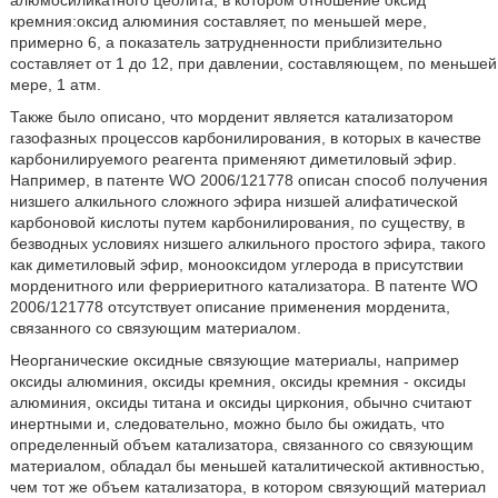
алюмосиликатного цеолита, в котором отношение оксид
кремния:оксид алюминия составляет, по меньшей мере,
примерно 6, а показатель затрудненности приблизительно
составляет от 1 до 12, при давлении, составляющем, по меньшей
мере, 1 атм.
Также было описано, что морденит является катализатором
газофазных процессов карбонилирования, в которых в качестве
карбонилируемого реагента применяют диметиловый эфир.
Например, в патенте WO 2006/121778 описан способ получения
низшего алкильного сложного эфира низшей алифатической
карбоновой кислоты путем карбонилирования, по существу, в
безводных условиях низшего алкильного простого эфира, такого
как диметиловый эфир, монооксидом углерода в присутствии
морденитного или ферриеритного катализатора. В патенте WO
2006/121778 отсутствует описание применения морденита,
связанного со связующим материалом.
Неорганические оксидные связующие материалы, например
оксиды алюминия, оксиды кремния, оксиды кремния - оксиды
алюминия, оксиды титана и оксиды циркония, обычно считают
инертными и, следовательно, можно было бы ожидать, что
определенный объем катализатора, связанного со связующим
материалом, обладал бы меньшей каталитической активностью,
чем тот же объем катализатора, в котором связующий материал