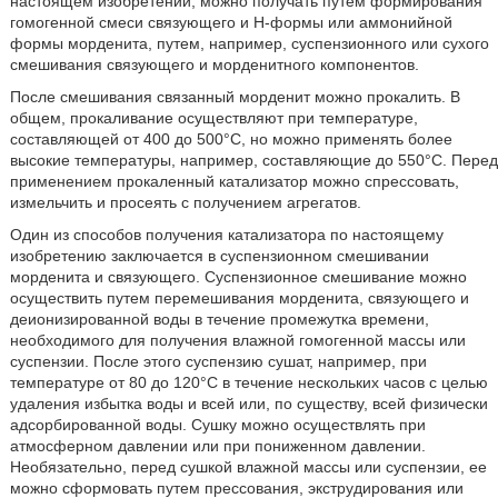
настоящем изобретении, можно получать путем формирования
гомогенной смеси связующего и Н-формы или аммонийной
формы морденита, путем, например, суспензионного или сухого
смешивания связующего и морденитного компонентов.
После смешивания связанный морденит можно прокалить. В
общем, прокаливание осуществляют при температуре,
составляющей от 400 до 500°С, но можно применять более
высокие температуры, например, составляющие до 550°С. Перед
применением прокаленный катализатор можно спрессовать,
измельчить и просеять с получением агрегатов.
Один из способов получения катализатора по настоящему
изобретению заключается в суспензионном смешивании
морденита и связующего. Суспензионное смешивание можно
осуществить путем перемешивания морденита, связующего и
деионизированной воды в течение промежутка времени,
необходимого для получения влажной гомогенной массы или
суспензии. После этого суспензию сушат, например, при
температуре от 80 до 120°С в течение нескольких часов с целью
удаления избытка воды и всей или, по существу, всей физически
адсорбированной воды. Сушку можно осуществлять при
атмосферном давлении или при пониженном давлении.
Необязательно, перед сушкой влажной массы или суспензии, ее
можно сформовать путем прессования, экструдирования или