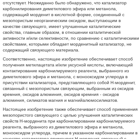
отсутствует. Неожиданно было обнаружено, что катализатор
карбонилирования диметилового эфира или метанола,
содержащий морденит в кислотной форме, соединенный с
мезопористым неорганическим оксидом, выступающим в
качестве связующего, имеет улучшенные каталитические
свойства, главным образом, в отношении каталитической
активности и/или селективности, по сравнению с каталитическими
свойствами, которыми обладает морденитный катализатор, не
содержащий связующего материала.
Соответственно, настоящее изобретение обеспечивает способ
получения метилацетата и/или уксусной кислоты, включающий
контактирование карбонилируемого реагента, выбранного из
диметилового эфира и метанола, с монооксидом углерода в
присутствии катализатора, представляющего собой Н-морденит,
связанный с мезопористым связующим, выбранным из оксидов
кремния, оксидов алюминия, оксидов кремния - оксидов
алюминия, силикатов магния и магнийалюмосиликатов.
Настоящее изобретение также обеспечивает способ применения
мезопористого связующего с целью улучшения каталитических
свойств Н-морденита при карбонилировании карбонилируемого
реагента, выбранного из диметилового эфира и метанола,
монооксидом углерода, причем в указанном карбонилировании в
качестве катализатора применяют Н-морденит, связанный с