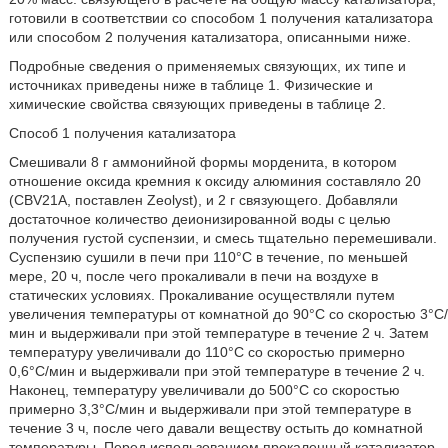
готовили в соответствии со способом 1 получения катализатора
или способом 2 получения катализатора, описанными ниже.
Подробные сведения о применяемых связующих, их типе и
источниках приведены ниже в таблице 1. Физические и
химические свойства связующих приведены в таблице 2.
Способ 1 получения катализатора
Смешивали 8 г аммонийной формы морденита, в котором
отношение оксида кремния к оксиду алюминия составляло 20
(CBV21A, поставлен Zeolyst), и 2 г связующего. Добавляли
достаточное количество деионизированной воды с целью
получения густой суспензии, и смесь тщательно перемешивали.
Суспензию сушили в печи при 110°С в течение, по меньшей
мере, 20 ч, после чего прокаливали в печи на воздухе в
статических условиях. Прокаливание осуществляли путем
увеличения температуры от комнатной до 90°С со скоростью 3°С/
мин и выдерживали при этой температуре в течение 2 ч. Затем
температуру увеличивали до 110°С со скоростью примерно
0,6°С/мин и выдерживали при этой температуре в течение 2 ч.
Наконец, температуру увеличивали до 500°С со скоростью
примерно 3,3°С/мин и выдерживали при этой температуре в
течение 3 ч, после чего давали веществу остыть до комнатной
температуры. Перед использованием прокаленный катализатор