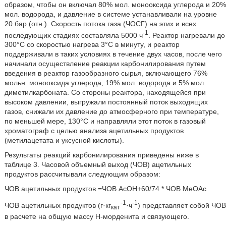
образом, чтобы он включал 80% мол. монооксида углерода и 20%
мол. водорода, и давление в системе устанавливали на уровне
20 бар (отн.). Скорость потока газа (ЧОСГ) на этих и всех
-1
последующих стадиях составляла 5000 ч
. Реактор нагревали до
300°С со скоростью нагрева 3°С в минуту, и реактор
поддерживали в таких условиях в течение двух часов, после чего
начинали осуществление реакции карбонилирования путем
введения в реактор газообразного сырья, включающего 76%
мольн. монооксида углерода, 19% мол. водорода и 5% мол.
диметилкарбоната. Со стороны реактора, находящейся при
высоком давлении, выгружали постоянный поток выходящих
газов, снижали их давление до атмосферного при температуре,
по меньшей мере, 130°С и направляли этот поток в газовый
хроматограф с целью анализа ацетильных продуктов
(метилацетата и уксусной кислоты).
Результаты реакций карбонилирования приведены ниже в
таблице 3. Часовой объемный выход (ЧОВ) ацетильных
продуктов рассчитывали следующим образом:
ЧОВ ацетильных продуктов =ЧОВ АсОН+60/74 * ЧОВ МеОАс
-1
-1
ЧОВ ацетильных продуктов (г·кг
·ч
) представляет собой ЧОВ
кат
в расчете на общую массу Н-морденита и связующего.