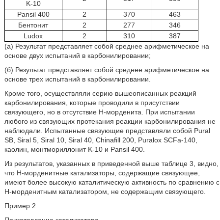
K-10
Pansil 400
2
370
463
Бентонит
2
277
346
Ludox
2
310
387
(а) Результат представляет собой среднее арифметическое на
основе двух испытаний в карбонилировании;
(б) Результат представляет собой среднее арифметическое на
основе трех испытаний в карбонилировании.
Кроме того, осуществляли серию вышеописанных реакций
карбонилирования, которые проводили в присутствии
связующего, но в отсутствие Н-морденита. При испытании
любого из связующих протекания реакции карбонилирования не
наблюдали. Испытанные связующие представляли собой Pural
SB, Siral 5, Siral 10, Siral 40, Chinafill 200, Puralox SCFa-140,
каолин, монтмориллонит K-10 и Pansil 400.
Из результатов, указанных в приведенной выше таблице 3, видно,
что Н-морденитные катализаторы, содержащие связующее,
имеют более высокую каталитическую активность по сравнению с
Н-морденитным катализатором, не содержащим связующего.
Пример 2