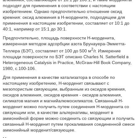
подходят для применения в соответствии с настоящим
изобретением. Однако предпочтительно отношение оксид
кремния: оксид алюминия в Н-мордените, подходящем для
применения в настоящем изобретении, составляет от 10:1 до
40:1, например от 15:1 до 30:1.
Предпочтительно, площадь поверхности Н-морденита,
измеренная методом адсорбции азота Брунауера-Эмметта-
2
Теллера (БЭТ), составляет от 100 до 500 м
/г. Измерение
площади поверхности по БЭТ описано Charles N. Satterfield в
Heterogeneous Catalysis in Practice, McGraw-Hill Book Company,
1980, с.100-106.
Для применения в качестве катализатора в способе по
настоящему изобретению, Н-морденит связывают с
мезопористым связующим, выбранным из оксидов кремния,
оксидов алюминия, оксидов кремния - оксидов алюминия,
силикатов магния и магнийалюмосиликатов. Связанный Н-
морденит можно получить путем соединения Н-морденита со
связующим или, в качестве альтернативы, морденит в
аммонийной форме можно соединить со связующим и получить
связанный Н-морденит путем прокаливания соединенной смеси
аммонийный морденит/связующее.