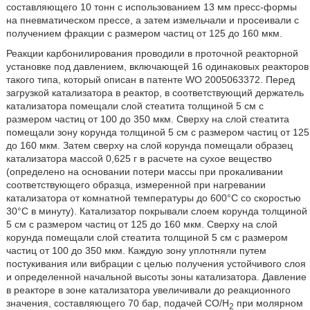
составляющего 10 тонн с использованием 13 мм пресс-формы
на пневматическом прессе, а затем измельчали и просеивали с
получением фракции с размером частиц от 125 до 160 мкм.
Реакции карбонилирования проводили в проточной реакторной
установке под давлением, включающей 16 одинаковых реакторов
такого типа, который описан в патенте WO 2005063372. Перед
загрузкой катализатора в реактор, в соответствующий держатель
катализатора помещали слой стеатита толщиной 5 см с
размером частиц от 100 до 350 мкм. Сверху на слой стеатита
помещали зону корунда толщиной 5 см с размером частиц от 125
до 160 мкм. Затем сверху на слой корунда помещали образец
катализатора массой 0,625 г в расчете на сухое вещество
(определено на основании потери массы при прокаливании
соответствующего образца, измеренной при нагревании
катализатора от комнатной температуры до 600°С со скоростью
30°С в минуту). Катализатор покрывали слоем корунда толщиной
5 см с размером частиц от 125 до 160 мкм. Сверху на слой
корунда помещали слой стеатита толщиной 5 см с размером
частиц от 100 до 350 мкм. Каждую зону уплотняли путем
постукивания или вибрации с целью получения устойчивого слоя
и определенной начальной высоты зоны катализатора. Давление
в реакторе в зоне катализатора увеличивали до реакционного
значения, составляющего 70 бар, подачей СО/Н
при молярном
2