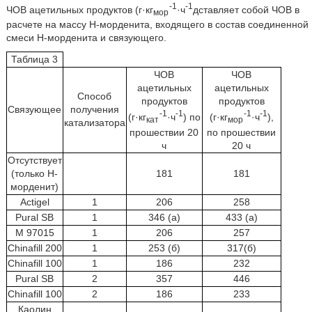
-1
-1
ЧОВ ацетильных продуктов (г·кг
·ч
дставляет собой ЧОВ в
мор
расчете на массу Н-морденита, входящего в состав соединенной
смеси Н-морденита и связующего.
Таблица 3
ЧОВ
ЧОВ
ацетильных
ацетильных
Способ
продуктов
продуктов
Связующее
получения
-1
-1
-1
-1
(г·кг
·ч
) по
(г·кг
·ч
),
кат
мор
катализатора
прошествии 20
по прошествии
ч
20 ч
Отсутствует
(только Н-
181
181
морденит)
Actigel
1
206
258
Pural SB
1
346 (а)
433 (а)
М 97015
1
206
257
Chinafill 200
1
253 (б)
317(б)
Chinafill 100
1
186
232
Pural SB
2
357
446
Chinafill 100
2
186
233
Каолин