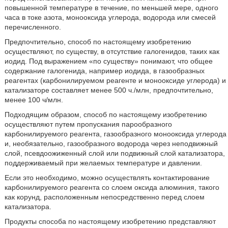
повышенной температуре в течение, по меньшей мере, одного
часа в токе азота, монооксида углерода, водорода или смесей
перечисленного.
Предпочтительно, способ по настоящему изобретению
осуществляют, по существу, в отсутствие галогенидов, таких как
иодид. Под выражением «по существу» понимают, что общее
содержание галогенида, например иодида, в газообразных
реагентах (карбонилируемом реагенте и монооксиде углерода) и
катализаторе составляет менее 500 ч./млн, предпочтительно,
менее 100 ч/млн.
Подходящим образом, способ по настоящему изобретению
осуществляют путем пропускания парообразного
карбонилируемого реагента, газообразного монооксида углерода
и, необязательно, газообразного водорода через неподвижный
слой, псевдоожиженный слой или подвижный слой катализатора,
поддерживаемый при желаемых температуре и давлении.
Если это необходимо, можно осуществлять контактирование
карбонилируемого реагента со слоем оксида алюминия, такого
как корунд, расположенным непосредственно перед слоем
катализатора.
Продукты способа по настоящему изобретению представляют