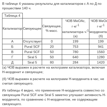
В таблице 4 указаны результаты для катализаторов с А по Д по
прошествии 140 ч.
Таблица 4
ЧОВ МеОАс,
ЧОВ МеОА
-1
-1
Связующее,
г·кг
г·кг
Катализатор
Связующее
% масс.
-1
катализатора·ч
морденита
(а)
(б)
А
Отсутствует
0
199
199
Б
Pural SCF
20
753
941
В
Pural SCF
50
780
1560
Г
Siral 5
50
640
1280
Д
Siral 5
80
284
1420
(а) ЧОВ выражен в расчете на килограмм катализатора, включая
Н-морденит и связующее;
(б) ЧОВ выражен в расчете на килограмм Н-морденита в час, не
считая связующего.
Из таблицы 4 видно, что применение Н-морденита совместно со
связующим Pural SCF или Siral 5 заметно улучшает активность Н-
морденита, по сравнению с Н-морденитом, не содержащим
связующего.