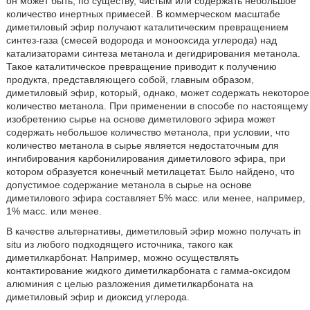
он может быть, по существу, чистым или содержать небольшое
количество инертных примесей. В коммерческом масштабе
диметиловый эфир получают каталитическим превращением
синтез-газа (смесей водорода и монооксида углерода) над
катализаторами синтеза метанола и дегидрирования метанола.
Такое каталитическое превращение приводит к получению
продукта, представляющего собой, главным образом,
диметиловый эфир, который, однако, может содержать некоторое
количество метанола. При применении в способе по настоящему
изобретению сырье на основе диметилового эфира может
содержать небольшое количество метанола, при условии, что
количество метанола в сырье является недостаточным для
ингибирования карбонилирования диметилового эфира, при
котором образуется конечный метилацетат. Было найдено, что
допустимое содержание метанола в сырье на основе
диметилового эфира составляет 5% масс. или менее, например,
1% масс. или менее.
В качестве альтернативы, диметиловый эфир можно получать in
situ из любого подходящего источника, такого как
диметилкарбонат. Например, можно осуществлять
контактирование жидкого диметилкарбоната с гамма-оксидом
алюминия с целью разложения диметилкарбоната на
диметиловый эфир и диоксид углерода.