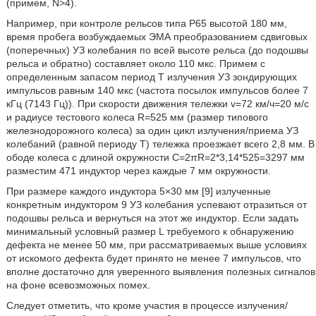
(примем, N>4).
Например, при контроле рельсов типа Р65 высотой 180 мм,
время пробега возбуждаемых ЭМА преобразованием сдвиговых
(поперечных) УЗ колебания по всей высоте рельса (до подошвы
рельса и обратно) составляет около 110 мкс. Примем с
определенным запасом период T излучения УЗ зондирующих
импульсов равным 140 мкс (частота посылок импульсов более 7
кГц (7143 Гц)). При скорости движения тележки v=72 км/ч=20 м/с
и радиусе тестового колеса R=525 мм (размер типового
железнодорожного колеса) за один цикл излучения/приема УЗ
колебаний (равной периоду T) тележка проезжает всего 2,8 мм. В
ободе колеса с длиной окружности C=2πR=2*3,14*525=3297 мм
разместим 471 индуктор через каждые 7 мм окружности.
При размере каждого индуктора 5×30 мм [9] излученные
конкретным индуктором 9 УЗ колебания успевают отразиться от
подошвы рельса и вернуться на этот же индуктор. Если задать
минимальный условный размер L требуемого к обнаружению
дефекта не менее 50 мм, при рассматриваемых выше условиях
от искомого дефекта будет принято не менее 7 импульсов, что
вполне достаточно для уверенного выявления полезных сигналов
на фоне всевозможных помех.
Следует отметить, что кроме участия в процессе излучения/