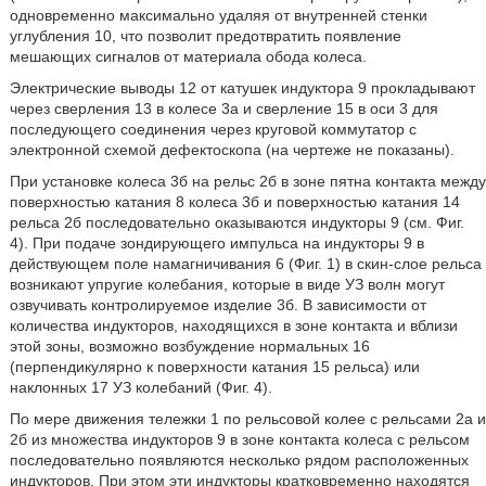
одновременно максимально удаляя от внутренней стенки
углубления 10, что позволит предотвратить появление
мешающих сигналов от материала обода колеса.
Электрические выводы 12 от катушек индуктора 9 прокладывают
через сверления 13 в колесе 3а и сверление 15 в оси 3 для
последующего соединения через круговой коммутатор с
электронной схемой дефектоскопа (на чертеже не показаны).
При установке колеса 3б на рельс 2б в зоне пятна контакта между
поверхностью катания 8 колеса 3б и поверхностью катания 14
рельса 2б последовательно оказываются индукторы 9 (см. Фиг.
4). При подаче зондирующего импульса на индукторы 9 в
действующем поле намагничивания 6 (Фиг. 1) в скин-слое рельса
возникают упругие колебания, которые в виде УЗ волн могут
озвучивать контролируемое изделие 3б. В зависимости от
количества индукторов, находящихся в зоне контакта и вблизи
этой зоны, возможно возбуждение нормальных 16
(перпендикулярно к поверхности катания 15 рельса) или
наклонных 17 УЗ колебаний (Фиг. 4).
По мере движения тележки 1 по рельсовой колее с рельсами 2а и
2б из множества индукторов 9 в зоне контакта колеса с рельсом
последовательно появляются несколько рядом расположенных
индукторов. При этом эти индукторы кратковременно находятся