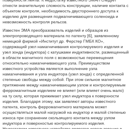
поверхности ленты. К недостатку известного ЭМАП следует
отнести значительную сложность конструкции, наличие контакта с
объектом контроля, необходимость двустороннего доступа к
изделию для размещения подмагничивающего соленоида и
невозможность контроля рельсов.
Известен ЭМА преобразователь изделий и образцов из
электропроводящего материала по патенту [6], заявленному
немецкой фирмой «Институт др. Ферстер ГМБХ КО»,
содержащий узел намагничивания контролируемого изделия и
узел зонда (индуктора) с катушками индуктивности, размещенный
в области магнитного поля с возможностью перемещения
относительно намагничивающего узла. Преимуществом
известного устройства является выполнение узла
намагничивания и узла индуктора (узел зонда) с определенной
степенью свободы между собой. При этом сильное магнитное
притяжение между намагничивающим узлом и контролируемым
ферромагнитным изделием не влияет (или влияет очень мало)
на ту силу, которая прижимает узел индуктора к поверхности
изделия. Благодаря этому, как заявляют авторы известного
патента, контроль ферромагнитного материала может
осуществляться малой нагрузкой на индуктор и малой степенью
износа при сохранении скользящего контакта между узлом
индуктора и поверхностью контролируемого изделия.
Недостатком известного устройства является использование в