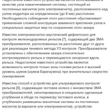
качестве узла намагничивания системы, состоящей из
постоянных магнитов (или электромагнита), расположенного над
узлом индуктора на определенном (до 8 мм) расстоянии.
Необходимость соблюдения этого расстояния обуславливает
применение сложной конструкции взаимного крепления узлов и
специальных защитных мер по сохранению этого зазора.
Известен электромагнитно-акустический дефектоскоп для
контроля железнодорожных рельсов [7], содержащий два ЭМА
преобразователя, расположенных на расстоянии друг от друга
для реализации теневого метода УЗ контроля. Преобразователи
установлены с обеспечением зазора относительно
контролируемого рельса и перемещаются синхронно вдоль
рельса. Недостатком известного устройства является
возможность контроля только зоны головки рельса и высокий
уровень шумов (шумов Баркгаузена) при значительных скоростях
сканирования.
Известны способ и устройство для ультразвукового контроля
рельсов [8], содержащие тестовое колесо с множеством ЭМА
преобразователей, смонтированных в специально сделанные
углубления в ободе по периметру тестового колеса, в
углублениях размешены магнитные системы из постоянных
магнитов (в варианте или электромагнитов), устройство