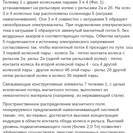
Тележку 1 с двумя колесными парами 3 и 4 (Фиг. 1)
устанавливают на рельсовую колею с рельсами 2а и 2б. На осях
3 и 4 колесных пар расположены соленоиды 5 (катушки
намагничивания). Оси 3 и 4 совместно с катушками 5 образуют
своеобразные электромагниты. При подключении электрического
тока к катушкам 5 образуется замкнутый магнитный поток 6, без
воздушных зазоров и соответствующих потерь. Обмотки катушек
5 подключаются к источнику электрического напряжения
согласованно так, чтобы магнитный поток 6 проходил по пути: ось
3 первой колесной пары - колесо 3а - пятно контакта колеса с
рельсом 2а, рельс 2а (одной нитки рельсовой колеи) - пятно
контакта колеса 4а второй колесной пары 4 - ось 4 другой
колесной пары - другое колесо 4б этой пары - рельс 2б другой
нитки рельсовой колеи и колесо 3б первой пары.
Связывающие конструктивные элементы 7 тележки 1, с целью
исключения потерь магнитного потока, выполняют из
немагнитного материала (например, из нержавеющей стали).
Пространственное распределение магнитного поля,
генерируемого предлагаемой намагничивающей системой
таково, что, во-первых, достигается высокая концентрация
индукции в области контакта обода колеса и рельса. Высокий
уровень подмагничивающего поля (более 2,0 Тл) позволяет
эффективно осуществлять эмиссию поперечных акустических