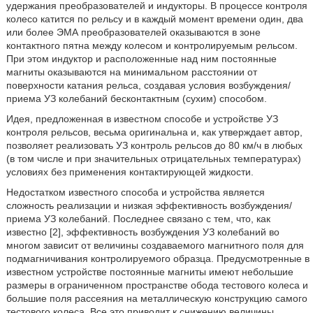
удержания преобразователей и индукторы. В процессе контроля
колесо катится по рельсу и в каждый момент времени один, два
или более ЭМА преобразователей оказываются в зоне
контактного пятна между колесом и контролируемым рельсом.
При этом индуктор и расположенные над ним постоянные
магниты оказываются на минимальном расстоянии от
поверхности катания рельса, создавая условия возбуждения/
приема УЗ колебаний бесконтактным (сухим) способом.
Идея, предложенная в известном способе и устройстве УЗ
контроля рельсов, весьма оригинальна и, как утверждает автор,
позволяет реализовать УЗ контроль рельсов до 80 км/ч в любых
(в том числе и при значительных отрицательных температурах)
условиях без применения контактирующей жидкости.
Недостатком известного способа и устройства является
сложность реализации и низкая эффективность возбуждения/
приема УЗ колебаний. Последнее связано с тем, что, как
известно [2], эффективность возбуждения УЗ колебаний во
многом зависит от величины создаваемого магнитного поля для
подмагничивания контролируемого образца. Предусмотренные в
известном устройстве постоянные магниты имеют небольшие
размеры в ограниченном пространстве обода тестового колеса и
большие поля рассеяния на металлическую конструкцию самого
тестового колеса. Все это приводит к снижению величины