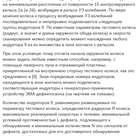
на минимальном расстоянии от поверхности 15 контролируемого
рельса 2а (и 2б), возбуждая в рельсе УЗ колебания. По мере
качения колеса к процессу возбуждения УЗ колебаний
последовательно и непрерывно подключаются следующие
группы индукторов 9. По известным параметрам тестового колеса
(радиус, а значит и длина окружности обода колеса) и скорости
сканирования можно определять момент нахождения любого
индуктора 9 из их множества в зоне контакта с рельсом.
При этом условную точку отсчета начала окружности колеса
можно задать любым известным способом, например, с
помощью лазерного луча и отражающей пластины,
прикрепленной на внутреннюю сторону тестового колеса, как это
предложено в [9]. Зная порядковые номера индукторов,
находящихся в зоне контакта можно подключать
соответствующие индукторы к генераторно-приемному
устройству ЭМА дефектоскопа (на чертеже не показан).
Количество индукторов 9, равномерно размещаемых по
периметру тестового колеса, определяется радиусом R колеса,
максимально реализуемой скоростью v тележки, минимальной
условной протяженностью L дефекта, подлежащего к
обнаружению и минимальным количеством N эхо-сигналов от
дефекта, достаточных для его достоверного обнаружения