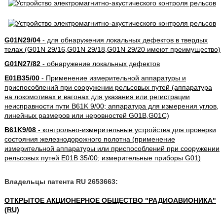
G01N29/04
- для обнаружения локальных дефектов в твердых
телах (G01N 29/16,G01N 29/18,G01N 29/20 имеют преимущество)
G01N27/82
- обнаружение локальных дефектов
E01B35/00
- Применение измерительной аппаратуры и
приспособлений при сооружении рельсовых путей (аппаратура
на локомотивах и вагонах для указания или регистрации
неисправности пути B61K 9/00; аппаратура для измерения углов,
линейных размеров или неровностей G01B,G01C)
B61K9/08
- контрольно-измерительные устройства для проверки
состояния железнодорожного полотна (применение
измерительной аппаратуры или приспособлений при сооружении
рельсовых путей E01B 35/00; измерительные приборы G01)
Владельцы патента RU 2653663:
ОТКРЫТОЕ АКЦИОНЕРНОЕ ОБЩЕСТВО "РАДИОАВИОНИКА"
(RU)