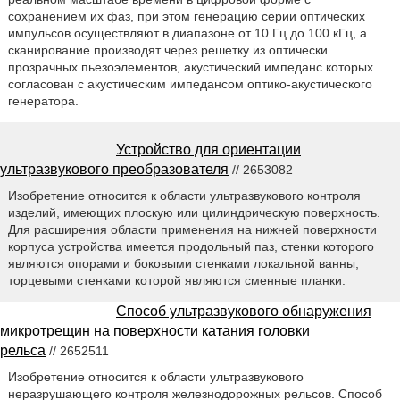
сохранением их фаз, при этом генерацию серии оптических
импульсов осуществляют в диапазоне от 10 Гц до 100 кГц, а
сканирование производят через решетку из оптически
прозрачных пьезоэлементов, акустический импеданс которых
согласован с акустическим импедансом оптико-акустического
генератора.
Устройство для ориентации
ультразвукового преобразователя
// 2653082
Изобретение относится к области ультразвукового контроля
изделий, имеющих плоскую или цилиндрическую поверхность.
Для расширения области применения на нижней поверхности
корпуса устройства имеется продольный паз, стенки которого
являются опорами и боковыми стенками локальной ванны,
торцевыми стенками которой являются сменные планки.
Способ ультразвукового обнаружения
микротрещин на поверхности катания головки
рельса
// 2652511
Изобретение относится к области ультразвукового
неразрушающего контроля железнодорожных рельсов. Способ