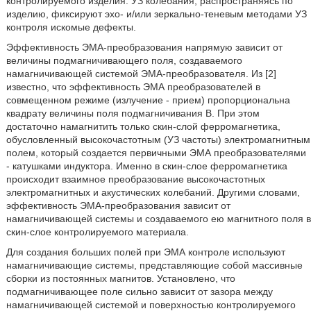
контролируемого изделия. УЗ колебания, распространяясь по
изделию, фиксируют эхо- и/или зеркально-теневым методами УЗ
контроля искомые дефекты.
Эффективность ЭМА-преобразования напрямую зависит от
величины подмагничивающего поля, создаваемого
намагничивающей системой ЭМА-преобразователя. Из [2]
известно, что эффективность ЭМА преобразователей в
совмещенном режиме (излучение - прием) пропорциональна
квадрату величины поля подмагничивания В. При этом
достаточно намагнитить только скин-слой ферромагнетика,
обусловленный высокочастотным (УЗ частоты) электромагнитным
полем, который создается первичными ЭМА преобразователями
- катушками индуктора. Именно в скин-слое ферромагнетика
происходит взаимное преобразование высокочастотных
электромагнитных и акустических колебаний. Другими словами,
эффективность ЭМА-преобразования зависит от
намагничивающей системы и создаваемого ею магнитного поля в
скин-слое контролируемого материала.
Для создания больших полей при ЭМА контроле используют
намагничивающие системы, представляющие собой массивные
сборки из постоянных магнитов. Установлено, что
подмагничивающее поле сильно зависит от зазора между
намагничивающей системой и поверхностью контролируемого