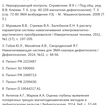
1. Неразрушающий контроль: Справочник: В 8 т. / Под общ. ред.
В.В. Клюева. Т. 6. (стр. 40-109 магнитная дефектоскопия). Т. 3.
(стр. 72-80 ЭМА возбуждение УЗ). - М.: Машиностроение, 2008 (Т.
3.).
2. Муравьев В.В., Стрижак В.А., Балобанов Е.Н. К расчету
параметров системы намагничивания электромагнитно-
акустического преобразователя / Измерительная техника, 2011,
№1 (17), с. 197-205.
3. Гобов Ю.Л., Михайлов А.В., Смородинский Я.Г.
Намагничивающая система для ЭМА-сканера-дефектоскопа /
Дефектоскопия, 2014, №11, с. 48-56.
4. Патент РФ 2223487.
5. Патент SU 590660.
6. Патент РФ 2489713.
7. Патент РФ 2299430.
8. Патент D 19544217 A1.
9. Антипов А.Г., Марков А.А. Оценка глубины выявления
поперечных трещин магнитодинамическим методом в
дефектоскопии рельсов / Дефектоскопия, 2014, №8, с. 57-68.