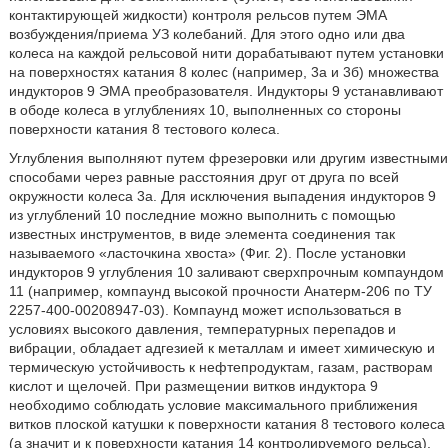
контактирующей жидкости) контроля рельсов путем ЭМА
возбуждения/приема УЗ колебаний. Для этого одно или два
колеса на каждой рельсовой нити дорабатывают путем установки
на поверхностях катания 8 колес (например, 3а и 3б) множества
индукторов 9 ЭМА преобразователя. Индукторы 9 устанавливают
в ободе колеса в углублениях 10, выполненных со стороны
поверхности катания 8 тестового колеса.
Углубления выполняют путем фрезеровки или другим известными
способами через равные расстояния друг от друга по всей
окружности колеса 3а. Для исключения выпадения индукторов 9
из углублений 10 последние можно выполнить с помощью
известных инструментов, в виде элемента соединения так
называемого «ласточкина хвоста» (Фиг. 2). После установки
индукторов 9 углубления 10 заливают сверхпрочным компаундом
11 (например, компаунд высокой прочности Анатерм-206 по ТУ
2257-400-00208947-03). Компаунд может использоваться в
условиях высокого давления, температурных перепадов и
вибрации, обладает адгезией к металлам и имеет химическую и
термическую устойчивость к нефтепродуктам, газам, растворам
кислот и щелочей. При размещении витков индуктора 9
необходимо соблюдать условие максимального приближения
витков плоской катушки к поверхности катания 8 тестового колеса
(а значит и к поверхности катания 14 контролируемого рельса),