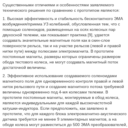
Существенными отличиями и особенностями заявляемого
технического решения по сравнению с прототипом являются:
1. Высокая эффективность и стабильность бесконтактного ЭМА
возбуждения/приема УЗ колебаний, обусловленная тем, что с
помощью соленоидов, размещенных на осях колесных пар
двухосной тележки, как показывает практика [9], удается
создавать значительные магнитные поля как в скин-слое
поверхности рельса, так и на участке рельсов (левой и правой
нитки пути) между полюсами электромагнита. В прототипе
постоянные магниты, размеры которых ограничены размером
обода тестового колеса, не могут создавать магнитный поток
достаточной величины.
2. Эффективное использование создаваемого соленоидами
магнитного поля для одновременного контроля правой и левой
ниток рельсового пути и создание магнитного потока требуемой
величины одновременно под 4-мя колесами тележки. В
прототипе постоянные магниты, монтируемые в обод колеса,
являются индивидуальными для каждой высокочастотной
катушки-индуктора. Если предположить, как заявлено в
прототипе, что для каждого блока электромагнитно-акустического
датчика требуется не менее 9 элементарных магнитов, а на
ободе колеса могут разместиться до 500 ЭМА преобразователей,