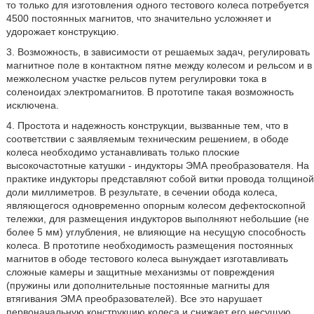
то только для изготовления одного тестового колеса потребуется
4500 постоянных магнитов, что значительно усложняет и
удорожает конструкцию.
3. Возможность, в зависимости от решаемых задач, регулировать
магнитное поле в контактном пятне между колесом и рельсом и в
межколесном участке рельсов путем регулировки тока в
соленоидах электромагнитов. В прототипе такая возможность
исключена.
4. Простота и надежность конструкции, вызванные тем, что в
соответствии с заявляемым техническим решением, в ободе
колеса необходимо устанавливать только плоские
высокочастотные катушки - индукторы ЭМА преобразователя. На
практике индукторы представляют собой витки провода толщиной
доли миллиметров. В результате, в сечении обода колеса,
являющегося одновременно опорным колесом дефектоскопной
тележки, для размещения индукторов выполняют небольшие (не
более 5 мм) углубления, не влияющие на несущую способность
колеса. В прототипе необходимость размещения постоянных
магнитов в ободе тестового колеса вынуждает изготавливать
сложные камеры и защитные механизмы от повреждения
(пружины или дополнительные постоянные магниты для
втягивания ЭМА преобразователей). Все это нарушает
первоначальную конструкцию колеса и снижает его несущую