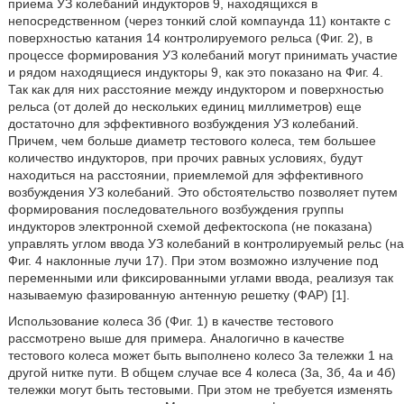
приема УЗ колебаний индукторов 9, находящихся в
непосредственном (через тонкий слой компаунда 11) контакте с
поверхностью катания 14 контролируемого рельса (Фиг. 2), в
процессе формирования УЗ колебаний могут принимать участие
и рядом находящиеся индукторы 9, как это показано на Фиг. 4.
Так как для них расстояние между индуктором и поверхностью
рельса (от долей до нескольких единиц миллиметров) еще
достаточно для эффективного возбуждения УЗ колебаний.
Причем, чем больше диаметр тестового колеса, тем большее
количество индукторов, при прочих равных условиях, будут
находиться на расстоянии, приемлемой для эффективного
возбуждения УЗ колебаний. Это обстоятельство позволяет путем
формирования последовательного возбуждения группы
индукторов электронной схемой дефектоскопа (не показана)
управлять углом ввода УЗ колебаний в контролируемый рельс (на
Фиг. 4 наклонные лучи 17). При этом возможно излучение под
переменными или фиксированными углами ввода, реализуя так
называемую фазированную антенную решетку (ФАР) [1].
Использование колеса 3б (Фиг. 1) в качестве тестового
рассмотрено выше для примера. Аналогично в качестве
тестового колеса может быть выполнено колесо 3а тележки 1 на
другой нитке пути. В общем случае все 4 колеса (3а, 3б, 4а и 4б)
тележки могут быть тестовыми. При этом не требуется изменять