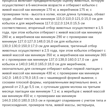
процесса включает предварительную оценку животных, которую
осуществляют в 6-месячном возрасте и отбирают кобылок с
живой массой как минимум 170 кг, а жеребчиков 175 кг, с
промерами тела - высота в холке, косая длина туловища, обхват
груди, обхват пясти, как минимум 115,0:110,0:121,0:15,0 см для
кобылок и для жеребчиков 117,0:112,0:124,0:15,5 см
соответственно, вторичный отбор животных осуществляют в 1,5
года, при этом кобылок отбирают с живой массой как минимум
280 кг, а жеребчиков как минимум 290 кг с промерами как
минимум 127,0:127,0:148,0:16,0 см для кобылок и
130,0:130,0:150,0:17,0 см для жеребчиков, третичный отбор
животных осуществляют в 2,5 года, при этом кобылок отбирают с
живой массой как минимум 350 кг, а жеребчиков как минимум 365
кг с промерами как минимум 137,0:138,0:160,0:17,0 см - для
кобылок и 140,0:140,0:165,0:18,0 см для жеребчиков,
окончательно для селекции отбирают кобыл первой лактации с
живой массой как минимум 430 кг, с промерами как минимум
142,0: 148,0:178,0:18,5 см с чашевидной формой вымени, с
сосками плоской формы, направленными вертикально вниз, и
длиной от 2,5 до 5,5 см, с суточным удоем молока на третьем
месяце лактации как минимум 7,1 кг, а жеребцов с живой массой
как минимум 450 кг, с промерами как минимум
144,0:150,0:180,0:19,5 см и проводят спаривание с учетом типа и
происхождения, промеров тела, живой массы, экстерьера,