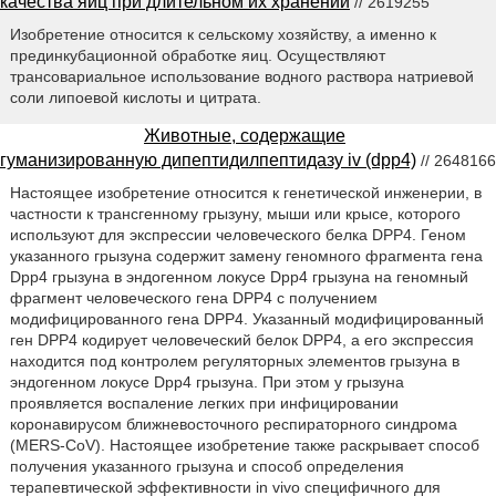
качества яиц при длительном их хранении
// 2619255
Изобретение относится к сельскому хозяйству, а именно к
прединкубационной обработке яиц. Осуществляют
трансовариальное использование водного раствора натриевой
соли липоевой кислоты и цитрата.
Животные, содержащие
гуманизированную дипептидилпептидазу iv (dpp4)
// 2648166
Настоящее изобретение относится к генетической инженерии, в
частности к трансгенному грызуну, мыши или крысе, которого
используют для экспрессии человеческого белка DPP4. Геном
указанного грызуна содержит замену геномного фрагмента гена
Dpp4 грызуна в эндогенном локусе Dpp4 грызуна на геномный
фрагмент человеческого гена DPP4 с получением
модифицированного гена DPP4. Указанный модифицированный
ген DPP4 кодирует человеческий белок DPP4, а его экспрессия
находится под контролем регуляторных элементов грызуна в
эндогенном локусе Dpp4 грызуна. При этом у грызуна
проявляется воспаление легких при инфицировании
коронавирусом ближневосточного респираторного синдрома
(MERS-CoV). Настоящее изобретение также раскрывает способ
получения указанного грызуна и способ определения
терапевтической эффективности in vivo специфичного для