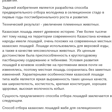
развития.
Задачей изобретения является разработка способа
предварительного отбора молодняка в селекционное стадо в
первые годы постэмбрионального роста и развития.
Технический результат - увеличение племенных животных.
Казахская лошадь имеет древнюю историю. Уже более тысячи
лет тому назад на территории современного Казахстана кочевые
народы имели лошадей, очень похожих на современных местных
казахских лошадей. Лошади использовались для верховой езды,
а также в качестве мясомолочных животных. Их ценным
достоинством была приспособленность к круглогодовому
пастбищному содержанию и тебеневке. Условия развития
лошадей в кочевом хозяйстве на протяжении веков почти не
изменялись, поэтому местная лошадь сохранилась без заметных
изменений. Характерными особенностями казахской лошади
типа жабе является яркая выраженность таких ценных качеств,
как широкотелость, костистость, крепкая конституция, хорошее
здоровье, высокая молочность кобыл.
Сущность предлагаемого способа отбора лошадей заключается в
следующем.
Способ отбора казахских лошадей жабе для селекционного