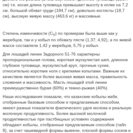
см) т.е. косая длина туловища превышает высоту в холке на 7,2
см, большой обхват груди (184,7 см), довольно костисты (18,7
см), высокую живую массу (463,6 кг) и массивные.
Степень изменчивости (C
) по промерам была выше как у
V
жеребцов, так и у кобыл по обхвату пясти (1,37; 4,92), а по живой
массе составляли 1,42 у жеребцов, 5,75 у кобыл.
Для лошадей линии Задорного 51-76 характерны
пропорциональная голова, короткая мускулистая шея, длинное
глубокое туловище, мускулистый круп, прочные сухие,
относительно короткие ноги с крепкими копытами. Важным их
качеством является более высокая живая масса, правильность
сложения и массивность. Масть лошадей этой линии
преимущественно бурая (60%) и темно-рыжая (40%).
Наши исследования показали, что казахские кобылы жабе,
отобранные базовым способом и предлагаемым способом,
имеют разные показатели фактического удоя молока и реальную
молочную продуктивность. Более высокой молочной
продуктивностью при пастбищных условиях содержания
обладают кобылы, отобранные предлагаемым способом (табл.
8), за счет чашевидной формы вымени, плоской формы сосков и