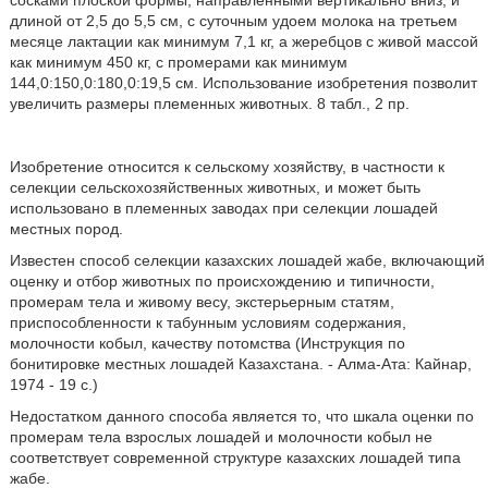
сосками плоской формы, направленными вертикально вниз, и
длиной от 2,5 до 5,5 см, с суточным удоем молока на третьем
месяце лактации как минимум 7,1 кг, а жеребцов с живой массой
как минимум 450 кг, с промерами как минимум
144,0:150,0:180,0:19,5 см. Использование изобретения позволит
увеличить размеры племенных животных. 8 табл., 2 пр.
Изобретение относится к сельскому хозяйству, в частности к
селекции сельскохозяйственных животных, и может быть
использовано в племенных заводах при селекции лошадей
местных пород.
Известен способ селекции казахских лошадей жабе, включающий
оценку и отбор животных по происхождению и типичности,
промерам тела и живому весу, экстерьерным статям,
приспособленности к табунным условиям содержания,
молочности кобыл, качеству потомства (Инструкция по
бонитировке местных лошадей Казахстана. - Алма-Ата: Кайнар,
1974 - 19 с.)
Недостатком данного способа является то, что шкала оценки по
промерам тела взрослых лошадей и молочности кобыл не
соответствует современной структуре казахских лошадей типа
жабе.