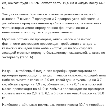
см, обхват груди 180 см, обхват пясти 19,5 см и живую массу 440
кг.
Заводская линия Браслета в основном развивается через 3
сыновей, 7 внуков, 7 правнуков и 7 праправнуков, обеспечена
достойными продолжателями до 4-го поколения, значительная
часть которых имеет определенное фенотипическое и
генотипическое сходство с родоначальником.
Мужские потомки по промерам, живой массе и развитию
фактически достоверно превосходят требования стандарта
казахских лошадей типа жабе инструкции по бонитировке
лошадей местных пород по большинству показателей, а также по
экстерьеру (табл. 6).
Из данных таблицы 6 видно, что жеребцы-производители по
промерам превосходят стандарт I класса казахских лошадей типа
жабе по высоте в холке на 2,0 см, косой длине туловища на 3,7
см, обхвату груди на 7,9 см, обхвату пясти на 0,7 см и по живой
массе превосходят на 41,0 кг. Кобылы превосходят по промерам
соответственно на 2,6; 2,3; 6,1 и 0,5 см и по живой массе на 38,8
кг.
Наиболее стабильные результаты изменчивости (C
) у жеребцов-
V