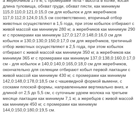
а жеребчиков 175 кг, с промерами тела - высота в холке, косая
длина туловища, обхват груди, обхват пясти, как минимум
115,0:110,0:121,0:15,0 см для кобылок и для жеребчиков
117,0:112,0:124,0:15,5 см соответственно, вторичный отбор
животных осуществляют в 1,5 года, при этом кобылок отбирают с
живой массой как минимум 280 кг, а жеребчиков как минимум 290
кг с промерами как минимум 127,0:127,0:148,0:16,0 см для
кобылок и 130,0:130,0:150,0:17,0 см для жеребчиков, третичный
отбор животных осуществляют в 2,5 года, при этом кобылок
отбирают с живой массой как минимум 350 кг, а жеребчиков как
минимум 365 кг с промерами как минимум 137,0:138,0:160,0:17,0
см - для кобылок и 140,0:140,0:165,0:18,0 см для жеребчиков,
окончательно для селекции отбирают кобыл первой лактации с
живой массой как минимум 430 кг, с промерами как минимум
142,0:148,0:178,0:18,5 см с чашевидной формой вымени, с
сосками плоской формы, направленными вертикально вниз, и
длиной от 2,5 до 5,5 см, с суточным удоем молока на третьем
месяце лактации как минимум 7,1 кг, а жеребцов с живой массой
как минимум 450 кг, с промерами как минимум
144,0:150,0:180,0:19,5 см.