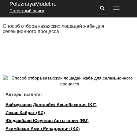
PoleznayaModel.ru
Патентный поиск
Способ отбора казахских лошадей жабе для
селекционного процесса
Авторы патента:
Баймуканов Дастанбек Асылбекович (KZ)
Исхан Кайрат (KZ)
Юлдашбаев Юсупжан Артыкович (RU)
Акимбеков Амин Ричардович (KZ)