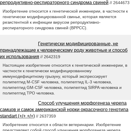
репродуктивно-респираторного синдрома свиней
// 2644673
Изобретение относится к генетической инженерии, в частности к
генетически модифицированной свинье, которая является
резистентной к инфекции вирусом репродуктивно-
респираторного синдрома свиней (ВРРСС).
Генетически модифицированные, не
принадлежащие к человеческому роду животные и способ
их использования
// 2642319
Настоящее изобретение относится к генетической инженерии, в
частности к генетически модифицированному
иммунодефицитному грызуну, который экспрессирует
полипептид M-CSF человека, полипептид IL-3 человека,
полипептид GM-CSF человека, полипептид SIRPA человека и
полипептид ТРО человека.
Способ улучшения морфогенеза черепа
самцов и самок американской норки окрасочного генотипа
standart (+/+ +/+)
// 2637359
Изобретение относится к области ветеринарии. Изобретение
представляет собой способ улучшения морфогенеза черепа