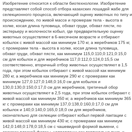
Изобретение относится к области биотехнологии. Изобретение
представляет собой способ отбора казахских лошадей жабе для
селекционного процесса, включающий оценку животных по типу и
происхождению, по живой массе и промерам тела - высота в
холке, косая длина туловища, обхват груди, обхват пясти, по
экстерьеру и молочности кобыл, где предварительную оценку
животных осуществляют в 6-месячном возрасте и отбирают
кобылок с живой массой как минимум 170 кг, а жеребчиков 175 кг,
с промерами тела - высота в холке, косая длина туловища,
обхват груди, обхват пясти, как минимум 115,0:110,0:121,0:15,0
см для кобылок и для жеребчиков 117,0:112,0:124,0:15,5 см
соответственно, вторичный отбор животных осуществляют в 1,5
года, при этом кобылок отбирают с живой массой как минимум
280 кг, а жеребчиков как минимум 290 кг с промерами как
минимум 127,0:127,0:148,0:16,0 см для кобылок и
130,0:130,0:150,0:17,0 см для жеребчиков, третичный обор
животных осуществляют в 2,5 года, при этом кобылок отбирают с
живой массой как минимум 350 кг, а жеребчиков как минимум 365
кг с промерами как минимум 137,0:138,0:160,0:17,0 см для
кобылок и 140,0:140,0:165,0:18,0 см для жеребчиков,
окончательно для селекции отбирают кобыл первой лактации с
живой массой как минимум 430 кг, с промерами как минимум
142,0:148,0:178,0:18,5 см с чашевидной формой вымени, с