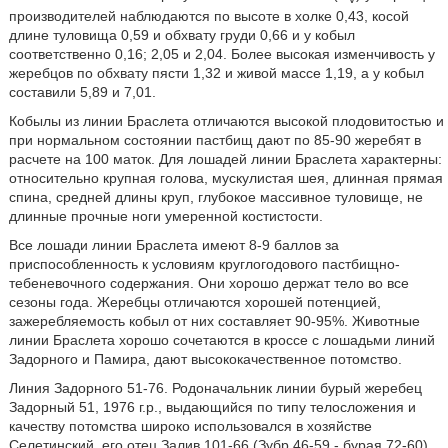
производителей наблюдаются по высоте в холке 0,43, косой
длине туловища 0,59 и обхвату груди 0,66 и у кобыл
соответственно 0,16; 2,05 и 2,04. Более высокая изменчивость у
жеребцов по обхвату пясти 1,32 и живой массе 1,19, а у кобыл
составили 5,89 и 7,01.
Кобылы из линии Браслета отличаются высокой плодовитостью и
при нормальном состоянии пастбищ дают по 85-90 жеребят в
расчете на 100 маток. Для лошадей линии Браслета характерны:
относительно крупная голова, мускулистая шея, длинная прямая
спина, средней длины круп, глубокое массивное туловище, не
длинные прочные ноги умеренной костистости.
Все лошади линии Браслета имеют 8-9 баллов за
приспособленность к условиям круглогодового пастбищно-
тебеневочного содержания. Они хорошо держат тело во все
сезоны года. Жеребцы отличаются хорошей потенцией,
зажеребляемость кобыл от них составляет 90-95%. Животные
линии Браслета хорошо сочетаются в кроссе с лошадьми линий
Задорного и Памира, дают высококачественное потомство.
Линия Задорного 51-76. Родоначальник линии бурый жеребец
Задорный 51, 1976 г.р., выдающийся по типу телосложения и
качеству потомства широко использовался в хозяйстве
Селетинский, его отец Залив 101-66 (Зубр 46-59 - бурая 72-60)