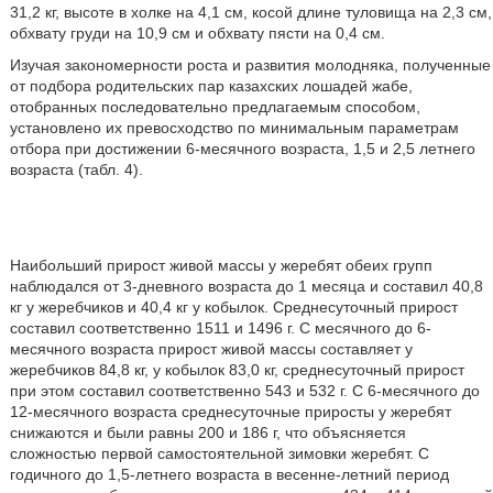
31,2 кг, высоте в холке на 4,1 см, косой длине туловища на 2,3 см,
обхвату груди на 10,9 см и обхвату пясти на 0,4 см.
Изучая закономерности роста и развития молодняка, полученные
от подбора родительских пар казахских лошадей жабе,
отобранных последовательно предлагаемым способом,
установлено их превосходство по минимальным параметрам
отбора при достижении 6-месячного возраста, 1,5 и 2,5 летнего
возраста (табл. 4).
Наибольший прирост живой массы у жеребят обеих групп
наблюдался от 3-дневного возраста до 1 месяца и составил 40,8
кг у жеребчиков и 40,4 кг у кобылок. Среднесуточный прирост
составил соответственно 1511 и 1496 г. С месячного до 6-
месячного возраста прирост живой массы составляет у
жеребчиков 84,8 кг, у кобылок 83,0 кг, среднесуточный прирост
при этом составил соответственно 543 и 532 г. С 6-месячного до
12-месячного возраста среднесуточные приросты у жеребят
снижаются и были равны 200 и 186 г, что объясняется
сложностью первой самостоятельной зимовки жеребят. С
годичного до 1,5-летнего возраста в весенне-летний период