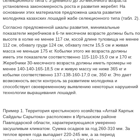
селекционного типа с 3-дневного до 30-месячного возраста
установлена закономерность роста и развития жеребят. На
основании этих материалов предложена шкала развития
молодняка казахских лошадей жабе селекционного типа (табл. 2).
Согласно предложенной шкалы развития, минимальные
показатели жеребчиков в 6-ти месячном возрасте должны быть по
высоте в холке не менее 117 см, косой длине туловища не менее
112 см, обхвату груди 124 см, обхвату пясти 15,5 см и живая
масса не меньше 175 кг. Кобылки этого же возраста должны
иметь эти показатели соответственно 115-110-15,0 см и 170 кг.
Жеребчики 30-месячного возраста должны иметь промеры не
менее 140-140-165-18,5 см и живую массу не ниже 365 кг и
кобылки соответственно 137-138-160-17,0 см, 350 кг. Это дает
возможность вести контроль за развитием молодняка и
способствует своевременному выявлению некоторых нарушений
технологии выращивания лошадей.
Пример 1. Территория крестьянского хозяйства «Алтай Карпык
Сайдалы Сарытока» расположен в Иртышском районе
Павлодарской области, характеризующаяся умеренно
засушливым климатом. Сумма осадков за год 260-310 мм. За
теплое время года выпадает 220-245 мм, а за период