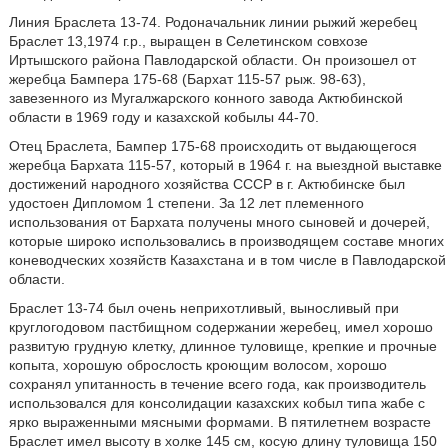
Линия Браслета 13-74. Родоначальник линии рыжий жеребец
Браслет 13,1974 г.р., выращен в Селетинском совхозе
Иртышского района Павлодарской области. Он произошел от
жеребца Бампера 175-68 (Бархат 115-57 рыж. 98-63),
завезенного из Мугалжарского конного завода Актюбинской
области в 1969 году и казахской кобылы 44-70.
Отец Браслета, Бампер 175-68 происходить от выдающегося
жеребца Бархата 115-57, который в 1964 г. на выездной выставке
достижений народного хозяйства СССР в г. Актюбинске был
удостоен Дипломом 1 степени. За 12 лет племенного
использования от Бархата получены много сыновей и дочерей,
которые широко использовались в производящем составе многих
коневодческих хозяйств Казахстана и в том числе в Павлодарской
области.
Браслет 13-74 был очень неприхотливый, выносливый при
круглогодовом пастбищном содержании жеребец, имел хорошо
развитую грудную клетку, длинное туловище, крепкие и прочные
копыта, хорошую оброслость кроющим волосом, хорошо
сохранял упитанность в течение всего года, как производитель
использовался для консолидации казахских кобыл типа жабе с
ярко выраженными мясными формами. В пятилетнем возрасте
Браслет имел высоту в холке 145 см, косую длину туловища 150