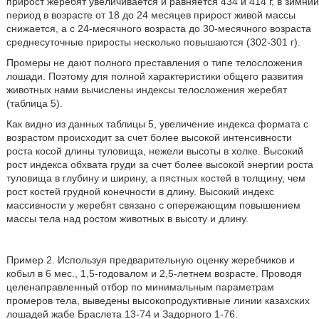
прирост жеребят увеличивается и равняется 434 и 414 г, в зимний
период в возрасте от 18 до 24 месяцев прирост живой массы
снижается, а с 24-месячного возраста до 30-месячного возраста
среднесуточные приросты несколько повышаются (302-301 г).
Промеры не дают полного преставления о типе телосложения
лошади. Поэтому для полной характеристики общего развития
животных нами вычислены индексы телосложения жеребят
(таблица 5).
Как видно из данных таблицы 5, увеличение индекса формата с
возрастом происходит за счет более высокой интенсивности
роста косой длины туловища, нежели высоты в холке. Высокий
рост индекса обхвата груди за счет более высокой энергии роста
туловища в глубину и ширину, а пястных костей в толщину, чем
рост костей грудной конечности в длину. Высокий индекс
массивности у жеребят связано с опережающим повышением
массы тела над ростом животных в высоту и длину.
Пример 2. Используя предварительную оценку жеребчиков и
кобыл в 6 мес., 1,5-годовалом и 2,5-летнем возрасте. Проводя
целенаправленный отбор по минимальным параметрам
промеров тела, выведены высокопродуктивные линии казахских
лошадей жабе Браслета 13-74 и Задорного 1-76.