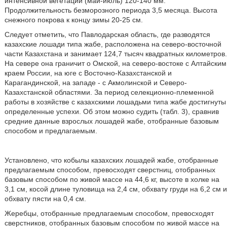
интенсивной вегетации (май-июль) 120-140 мм.
Продолжительность безморозного периода 3,5 месяца. Высота
снежного покрова к концу зимы 20-25 см.
Следует отметить, что Павлодарская область, где разводятся
казахские лошади типа жабе, расположена на северо-восточной
части Казахстана и занимает 124,7 тысяч квадратных километров.
На севере она граничит о Омской, на северо-востоке с Алтайским
краем России, на юге с Восточно-Казахстанской и
Карагандинской, на западе - с Акмолинской и Северо-
Казахстанской областями. За период селекционно-племенной
работы в хозяйстве с казахскими лошадьми типа жабе достигнуты
определенные успехи. Об этом можно судить (табл. 3), сравнив
средние данные взрослых лошадей жабе, отобранные базовым
способом и предлагаемым.
Установлено, что кобылы казахских лошадей жабе, отобранные
предлагаемым способом, превосходят сверстниц, отобранных
базовым способом по живой массе на 44,6 кг, высоте в холке на
3,1 см, косой длине туловища на 2,4 см, обхвату груди на 6,2 см и
обхвату пясти на 0,4 см.
Жеребцы, отобранные предлагаемым способом, превосходят
сверстников, отобранных базовым способом по живой массе на