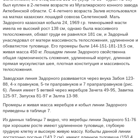
был куплен в 2-летнем возрасте из Мугалжарского конного завода
Актюбинской области. С 4-летнего возраста Залив использовался
на матках казахских лошадей совхоза Селетинский. Мать
Задорного казахская кобыла 24, 1969 г.р. темнорыжей масти
имела не высокий рост 138 см, однако была массивного
телосложения, обхват груди ее равнялся 181 см, и Задорный
унаследовал от матери массивность телосложения, удлиненное и
обхватистое туловище. Его промеры были 144-151-181-19,5 см,
живая масса 450 кг. Лошадям линии Задорного свойственна
общая гармоничность сложения, удлиненный корпус, длинная
прямая мускулистая шея, плотная конституция и массивность
телосложения.
Заводская линия Задорного развивается через внука Забоя 123-
88, 4-х правнуков, 5-ти праправнуков и 7 прапраправнуков (рис.
6). Линия имеет 5 ветвей через жеребцов Зачета 49-95, Завитка
125-97, Запуска 81-97 и Залпа 13-98.
Промеры и живая масса жеребцов и кобыл линии Задорного
приведены в таблице 7.
Из данных таблицы 7 видно, что жеребцы линии Задорного 51-76
при хорошем росте имеют удлиненное туловище, глубокую
грудную клетку и высокую живую массу. Кобылы данной линии
достаточно рослые (143,2 см), имеют длинное туловище (150,4