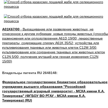
A01K67/00
- Выращивание или разведение животных, не
отнесенное к другим рубрикам; новые породы животных (способы
размножения или оплодотворения A61D 19/00; лекарственные
препараты, содержащие сперму A61K 35/52; устройства для
культивирования тканевых или животных клеток C12M 3/00;
культивирование или сохранение тканевых или животных клеток
C12N 5/00; получение мутаций или генная инженерия C12N
15/00)
Владельцы патента RU 2648148:
Федеральное государственное бюджетное образовательное
учреждение высшего образования "Российский
государственный аграрный университет - МСХА имени К.А.
Тимирязева" (ФГБОУ ВО РГАУ - МСХА имени К.А.
Тимирязева) (RU)