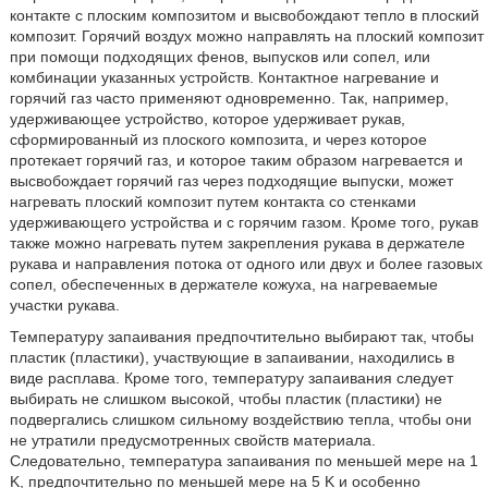
контакте с плоским композитом и высвобождают тепло в плоский
композит. Горячий воздух можно направлять на плоский композит
при помощи подходящих фенов, выпусков или сопел, или
комбинации указанных устройств. Контактное нагревание и
горячий газ часто применяют одновременно. Так, например,
удерживающее устройство, которое удерживает рукав,
сформированный из плоского композита, и через которое
протекает горячий газ, и которое таким образом нагревается и
высвобождает горячий газ через подходящие выпуски, может
нагревать плоский композит путем контакта со стенками
удерживающего устройства и с горячим газом. Кроме того, рукав
также можно нагревать путем закрепления рукава в держателе
рукава и направления потока от одного или двух и более газовых
сопел, обеспеченных в держателе кожуха, на нагреваемые
участки рукава.
Температуру запаивания предпочтительно выбирают так, чтобы
пластик (пластики), участвующие в запаивании, находились в
виде расплава. Кроме того, температуру запаивания следует
выбирать не слишком высокой, чтобы пластик (пластики) не
подвергались слишком сильному воздействию тепла, чтобы они
не утратили предусмотренных свойств материала.
Следовательно, температура запаивания по меньшей мере на 1
K, предпочтительно по меньшей мере на 5 K и особенно