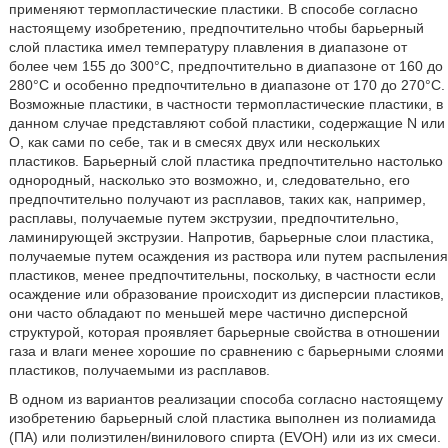
применяют термопластические пластики. В способе согласно
настоящему изобретению, предпочтительно чтобы барьерный
слой пластика имел температуру плавления в диапазоне от
более чем 155 до 300°С, предпочтительно в диапазоне от 160 до
280°С и особенно предпочтительно в диапазоне от 170 до 270°С.
Возможные пластики, в частности термопластические пластики, в
данном случае представляют собой пластики, содержащие N или
О, как сами по себе, так и в смесях двух или нескольких
пластиков. Барьерный слой пластика предпочтительно настолько
однородный, насколько это возможно, и, следовательно, его
предпочтительно получают из расплавов, таких как, например,
расплавы, получаемые путем экструзии, предпочтительно,
ламинирующей экструзии. Напротив, барьерные слои пластика,
получаемые путем осаждения из раствора или путем распыления
пластиков, менее предпочтительны, поскольку, в частности если
осаждение или образование происходит из дисперсии пластиков,
они часто обладают по меньшей мере частично дисперсной
структурой, которая проявляет барьерные свойства в отношении
газа и влаги менее хорошие по сравнению с барьерными слоями
пластиков, получаемыми из расплавов.
В одном из вариантов реализации способа согласно настоящему
изобретению барьерный слой пластика выполнен из полиамида
(ПА) или полиэтилен/винилового спирта (EVOH) или из их смеси.