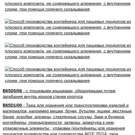
B65D5/06
- с торцевыми крышками, образуемыми путем
загибания внутрь концов стенки корпуса
B65D1/00
- Тара для хранения или транспортировки изделий и
материалов, например мешки, бочки, бутылки, ящики, жестяные
банки, коробки, корзины, стеклянные сосуды, баки и бункера,
контейнеры; принадлежности, затворы, арматура к ним;
упаковочные элементы ; упаковки (контейнеры для хранения
продуктов полеводства или садоводства A01F 25/14; тара,