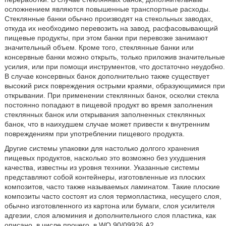
осложнением являются повышенные транспортные расходы.
Стеклянные банки обычно производят на стекольных заводах,
откуда их необходимо перевозить на завод, расфасовывающий
пищевые продукты, при этом банки при перевозке занимают
значительный объем. Кроме того, стеклянные банки или
консервные банки можно открыть, только приложив значительные
усилия, или при помощи инструментов, что достаточно неудобно.
В случае консервных банок дополнительно также существует
высокий риск повреждения острыми краями, образующимися при
открывании. При применении стеклянных банок, осколки стекла
постоянно попадают в пищевой продукт во время заполнения
стеклянных банок или открывания заполненных стеклянных
банок, что в наихудшем случае может привести к внутренним
повреждениям при употреблении пищевого продукта.
Другие системы упаковки для настолько долгого хранения
пищевых продуктов, насколько это возможно без ухудшения
качества, известны из уровня техники. Указанные системы
представляют собой контейнеры, изготовленные из плоских
композитов, часто также называемых ламинатом. Такие плоские
композиты часто состоят из слоя термопластика, несущего слоя,
обычно изготовленного из картона или бумаги, слоя усилителя
адгезии, слоя алюминия и дополнительного слоя пластика, как
описано, в числе прочего, в WO 90/09926 А2.