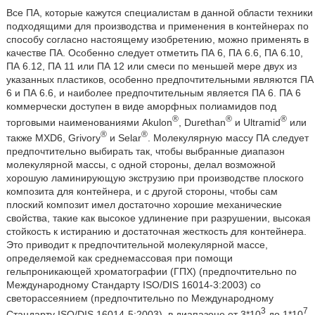
Все ПА, которые кажутся специалистам в данной области техники
подходящими для производства и применения в контейнерах по
способу согласно настоящему изобретению, можно применять в
качестве ПА. Особенно следует отметить ПА 6, ПА 6.6, ПА 6.10,
ПА 6.12, ПА 11 или ПА 12 или смеси по меньшей мере двух из
указанных пластиков, особенно предпочтительными являются ПА
6 и ПА 6.6, и наиболее предпочтительным является ПА 6. ПА 6
коммерчески доступен в виде аморфных полиамидов под
®
®
®
торговыми наименованиями Akulon
, Durethan
и Ultramid
или
®
®
также MXD6, Grivory
и Selar
. Молекулярную массу ПА следует
предпочтительно выбирать так, чтобы выбранные диапазон
молекулярной массы, с одной стороны, делал возможной
хорошую ламинирующую экструзию при производстве плоского
композита для контейнера, и с другой стороны, чтобы сам
плоский композит имел достаточно хорошие механические
свойства, такие как высокое удлинение при разрушении, высокая
стойкость к истиранию и достаточная жесткость для контейнера.
Это приводит к предпочтительной молекулярной массе,
определяемой как среднемассовая при помощи
гельпроникающей хроматографии (ГПХ) (предпочтительно по
Международному Стандарту ISO/DIS 16014-3:2003) со
светорассеянием (предпочтительно по Международному
3
7
Стандарту ISO/DIS 16014-5:2003), в диапазоне от 3*10
до 1*10