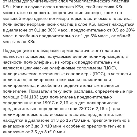
от массы дополнительного слоя термопластического пластика
KSu. Как и в случае слоев пластика KSa, слой пластика KSu
может также содержать неорганические частицы, кроме по
меньшей мере одного полимера термопластического пластика.
Количество неорганических частиц в слое KSu может находиться
в диапазоне от 0,1 до 30% масс., предпочтительно от 0,5 до 20%
масс. и особенно предпочтительно от 1 до 5% масс., от общей
массы слоя KSu.
Подходящими полимерами термопластического пластика
являются полимеры, получаемые цепной полимеризацией, в
частности полиолефины, из которых предпочтительными
являются циклические олефиновые сополимеры (ЦОС),
полициклические олефиновые сополимеры (ПОС), в частности
полиэтилен, полипропилен или смеси полиэтилена и
полипропилена, и особенно предпочтительным является
полиэтилен. Показатели текучести расплава, определенные при
помощи DIN 1133 (для полиэтилена предпочтительно
определенные при 190°С и 2,16 кг, а для полипропилена
предпочтительно определенные при 230°С и 2,16 кг), для
полимеров термопластического пластика предпочтительно
находятся в диапазоне от 3 до 15 г/10 мин, предпочтительно в
диапазоне от 3 до 9 г/10 мин и особенно предпочтительно в
диапазоне от 3,5 до 8 г/10 мин.