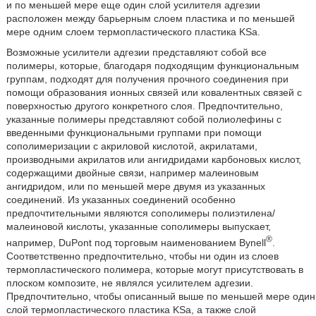
и по меньшей мере еще один слой усилителя адгезии
расположен между барьерным слоем пластика и по меньшей
мере одним слоем термопластического пластика KSa.
Возможные усилители адгезии представляют собой все
полимеры, которые, благодаря подходящим функциональным
группам, подходят для получения прочного соединения при
помощи образования ионных связей или ковалентных связей с
поверхностью другого конкретного слоя. Предпочтительно,
указанные полимеры представляют собой полиолефины с
введенными функциональными группами при помощи
сополимеризации с акриловой кислотой, акрилатами,
производными акрилатов или ангидридами карбоновых кислот,
содержащими двойные связи, например малеиновым
ангидридом, или по меньшей мере двумя из указанных
соединений. Из указанных соединений особенно
предпочтительными являются сополимеры полиэтилена/
малеиновой кислоты, указанные сополимеры выпускает,
®
например, DuPont под торговым наименованием Bynell
.
Соответственно предпочтительно, чтобы ни один из слоев
термопластического полимера, которые могут присутствовать в
плоском композите, не являлся усилителем адгезии.
Предпочтительно, чтобы описанный выше по меньшей мере один
слой термопластического пластика KSa, а также слой