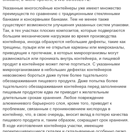
Указанные многослойные контейнеры уже имеют множество
преимуществ по сравнению с традиционными стеклянными
банками и консервными банками. Тем не менее также
существуют возможности улучшения указанных систем упаковки.
Так, в тех участках плоских композитов, которые подвергаются
большим механическим нагрузкам во время производства
контейнера, иногда образуются небольшие дефекты, такие как
трещины, пузыри или не открытые карманы или микроканалы,
приводящие к протечкам, в которых микроорганизмы могут
размножаться или проникать внутрь контейнера, и пищевой
продукт в контейнере может легче портиться. С указанными
микроорганизмами в небольших дефектах контейнеров
невозможно бороться даже путем более тщательного
обеззараживания пищевого продукта. Даже попытка более
тщательного обеззараживания контейнера перед заполнением
пищевым продуктом едва ли приводит к желательным
длительным срокам хранения. Любое повреждение
алюминиевого барьерного слоя, кроме того, приводит к
проблемам, связанным с проникновением кислорода в
контейнер, что, в свою очередь, вносит вклад в потерю качества
пищевого продукта и, таким образом, сокращает срок хранения.
В ходе изготовления контейнера участки, имеющие
перекрещивающиеся складки и складываемые особенно резко