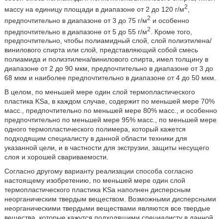
2
массу на единицу площади в диапазоне от 2 до 120 г/м
,
2
предпочтительно в диапазоне от 3 до 75 г/м
и особенно
2
предпочтительно в диапазоне от 5 до 55 г/м
. Кроме того,
предпочтительно, чтобы полиамидный слой, слой полиэтилена/
винилового спирта или слой, представляющий собой смесь
полиамида и полиэтилена/винилового спирта, имел толщину в
диапазоне от 2 до 90 мкм, предпочтительно в диапазоне от 3 до
68 мкм и наиболее предпочтительно в диапазоне от 4 до 50 мкм.
В целом, по меньшей мере один слой термопластического
пластика KSa, в каждом случае, содержит по меньшей мере 70%
масс., предпочтительно по меньшей мере 80% масс., и особенно
предпочтительно по меньшей мере 95% масс., по меньшей мере
одного термопластического полимера, который кажется
подходящим специалисту в данной области техники для
указанной цели, и в частности для экструзии, защиты несущего
слоя и хорошей свариваемости.
Согласно другому варианту реализации способа согласно
настоящему изобретению, по меньшей мере один слой
термопластического пластика KSa наполнен дисперсным
неорганическим твердым веществом. Возможными дисперсными
неорганическими твердыми веществами являются все твердые
вещества, которые кажутся подходящими специалисту в данной