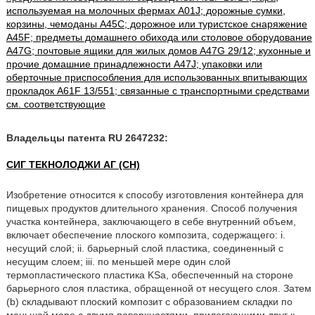
используемая на молочных фермах A01J; дорожные сумки,
корзины, чемоданы A45C; дорожное или туристское снаряжение
A45F; предметы домашнего обихода или столовое оборудование
A47G; почтовые ящики для жилых домов A47G 29/12; кухонные и
прочие домашние принадлежности A47J; упаковки или
оберточные приспособления для использованных впитывающих
прокладок A61F 13/551; связанные с транспортными средствами
см. соответствующие
Владельцы патента RU 2647232:
СИГ ТЕКНОЛОДЖИ АГ (CH)
Изобретение относится к способу изготовления контейнера для
пищевых продуктов длительного хранения. Способ получения
участка контейнера, заключающего в себе внутренний объем,
включает обеспечение плоского композита, содержащего: i.
несущий слой; ii. барьерный слой пластика, соединенный с
несущим слоем; iii. по меньшей мере один слой
термопластического пластика KSa, обеспеченный на стороне
барьерного слоя пластика, обращенной от несущего слоя. Затем
(b) складывают плоский композит с образованием складки по