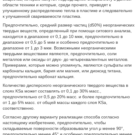
области техники и которые, среди прочего, приводят к
улучшенному распределению тепла в пластике и следовательно
к улучшенной свариваемости пластика.
Предпочтительно, средний размер частиц (d50%) неорганических
твердых веществ, определенный при помощи ситового анализа,
находится в диапазоне от 0,1 до 10 мкм, предпочтительно в
диапазоне от 0,5 до 5 мкм и особенно предпочтительно в
диапазоне от 1 до 3 мкм. Возможными неорганическими
твердыми веществами являются, предпочтительно, соли
металлов или оксиды от двух- до четырехвалентных металлов.
Примерами, которые можно упомянуть, являются сульфаты или
карбонаты кальция, бария или магния, или диоксид титана,
предпочтительно карбонат кальция.
Количество дисперсного неорганического твердого вещества в
слоях KSa может составлять от 0,1 до 30% масс.,
предпочтительно от 0,5 до 20% масс. и более предпочтительно
от 1 до 5% масс. от общей массы каждого слоя KSa,
соответственно.
Согласно другому варианту реализации способа согласно
настоящему изобретению, предпочтительно, чтобы
складываемые поверхности образовывали угол μ менее 90°,
предпочтительно менее 45° и особенно предпочтительно менее