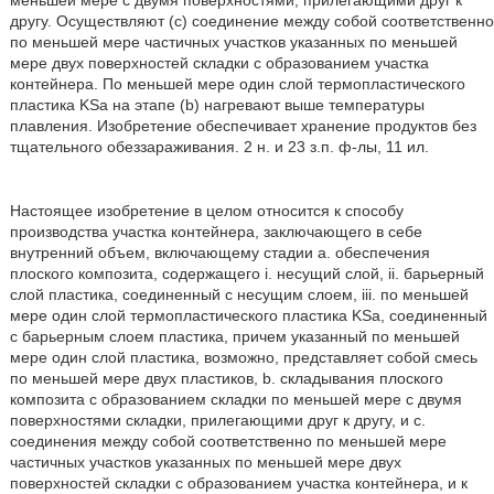
меньшей мере с двумя поверхностями, прилегающими друг к
другу. Осуществляют (с) соединение между собой соответственно
по меньшей мере частичных участков указанных по меньшей
мере двух поверхностей складки с образованием участка
контейнера. По меньшей мере один слой термопластического
пластика KSa на этапе (b) нагревают выше температуры
плавления. Изобретение обеспечивает хранение продуктов без
тщательного обеззараживания. 2 н. и 23 з.п. ф-лы, 11 ил.
Настоящее изобретение в целом относится к способу
производства участка контейнера, заключающего в себе
внутренний объем, включающему стадии а. обеспечения
плоского композита, содержащего i. несущий слой, ii. барьерный
слой пластика, соединенный с несущим слоем, iii. по меньшей
мере один слой термопластического пластика KSa, соединенный
с барьерным слоем пластика, причем указанный по меньшей
мере один слой пластика, возможно, представляет собой смесь
по меньшей мере двух пластиков, b. складывания плоского
композита с образованием складки по меньшей мере с двумя
поверхностями складки, прилегающими друг к другу, и с.
соединения между собой соответственно по меньшей мере
частичных участков указанных по меньшей мере двух
поверхностей складки с образованием участка контейнера, и к