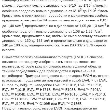
3
6
г/моль, предпочтительно в диапазоне от 5*10
до 1*10
г/моль и
3
5
особенно предпочтительно в диапазоне от 6*10
до 1*10
г/моль.
Кроме того, с точки зрения переработки и механических свойств,
предпочтительно, чтобы ПА имел плотность в диапазоне от 0,01
3
3
до 1,40 г/см
, предпочтительно в диапазоне от 1,05 до 1,3 г/см
и
3
особенно предпочтительно в диапазоне от 1,08 до 1,25 г/см
.
Кроме того, предпочтительно, чтобы ПА имел величину вязкости в
диапазоне от 130 до 185 мл/г и предпочтительно в диапазоне от
140 до 180 мл/г, определяемую согласно ISO 307 в 95% серной
кислоте.
В качестве полиэтилена/винилового спирта (EVOH) в способе
согласно настоящему изобретению можно применять все
полимеры, которые кажутся специалистам в данной области
техники подходящими для производства и применения в
контейнерах. Примеры походящих сополимеров EVOH включают
пластмассы, продаваемые под торговой маркой EVAL™ от EVAL
Europe nv, Belgium, наподобие EVAL™ F101B, EVAL™ F171B,
EVAL™ T101B, EVAL™ H171B, EVAL™ E105B, EVAL™ F101A,
EVAL™ F104B, EVAL™ E171B, EVAL™ FP101B, EVAL™ FP104B,
EVAL™ EP105B, EVAL™ M100B, EVAL™ L171B, EVAL™ LR171B,
EVAL™ J102B, EVAL™ C109B или EVAL™ G156B.
Предпочтительно, сополимеры EVOH характеризуются по