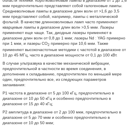
области техники. Коротковолновые лампы в диапазоне от 1 до 1,6
мкм предпочтительно представляют собой галогеновые лампы.
Средневолновые лампы в диапазоне длин волн от >1,6 до 3,5
мкм представляют собой, например, лампы с металлической
фольгой. В качестве длинноволновых ламп часто применяют
кварцевые лампы в диапазоне длин волн >3,5 мкм. Лазеры
применяют еще чаще. Так, диодные лазеры применяют в
диапазоне длин волн от 0,8 до 1 мкм; лазеры Nd : YAG примерно
при 1 мкм, и лазеры СО
примерно при 10,6 мкм. Также
2
применяют высокочастотные методики с частотой в диапазоне от
10 до 45 МГц, часто в диапазоне мощности от 0,1 до 100 кВт.
В случае ультразвука в качестве механической вибрации,
предпочтительной в частности во время соединения, в
дополнение к складыванию, предпочтителен по меньшей мере
один, предпочтительно все, из следующих параметров
запаивания:
Р1 частота в диапазоне от 5 до 100 кГц, предпочтительно в
диапазоне от 10 до 50 кГц и особенно предпочтительно в
диапазоне от 15 до 40 кГц;
Р2 амплитуда в диапазоне от 2 до 100 мкм, предпочтительно в
диапазоне от 5 до 70 мкм и особенно предпочтительно в
диапазоне от 10 до 50 мкм;