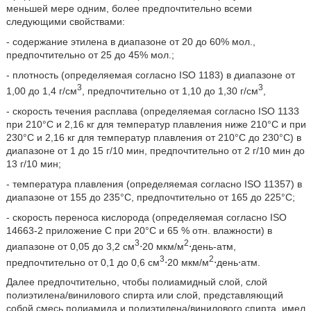
меньшей мере одним, более предпочтительно всеми
следующими свойствами:
- содержание этилена в диапазоне от 20 до 60% мол.,
предпочтительно от 25 до 45% мол.;
- плотность (определяемая согласно ISO 1183) в диапазоне от
3
3
1,00 до 1,4 г/см
, предпочтительно от 1,10 до 1,30 г/см
,
- скорость течения расплава (определяемая согласно ISO 1133
при 210°С и 2,16 кг для температур плавления ниже 210°С и при
230°С и 2,16 кг для температур плавления от 210°С до 230°С) в
диапазоне от 1 до 15 г/10 мин, предпочтительно от 2 г/10 мин до
13 г/10 мин;
- температура плавления (определяемая согласно ISO 11357) в
диапазоне от 155 до 235°С, предпочтительно от 165 до 225°С;
- скорость переноса кислорода (определяемая согласно ISO
14663-2 приложение С при 20°С и 65 % отн. влажности) в
3
2
диапазоне от 0,05 до 3,2 см
⋅20 мкм/м
⋅день-атм,
3
2
предпочтительно от 0,1 до 0,6 см
⋅20 мкм/м
⋅день⋅атм.
Далее предпочтительно, чтобы полиамидный слой, слой
полиэтилена/винилового спирта или слой, представляющий
собой смесь полиамида и полиэтилена/винилового спирта, имел