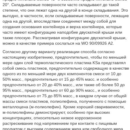
20°. Складываемые поверхности часто складывают до такой
степени, что они лежат одна на другой в конце складывания. Это
выгодно, в частности, если складываемые поверхности, лежащие
одна на другой, впоследствии соединяют между собой для
создания основания контейнера и верха контейнера, которые
часто имеют конфигурацию наподобие двускатной крыши или
также плоскую. Рассматривая конфигурацию двускатной крыши,
можно в качестве примера сослаться на WO 90/09926 А2.
Согласно другому варианту реализации способа согласно
настоящему изобретению, предпочтительно, чтобы по меньшей
мере один слой термопластического пластика KSa представлял
собой смесь пластиков, предпочтительно содержащую в качестве
одного из по меньшей мере двух компонентов смеси от 10 до
50% масс., предпочтительно от 15 до 45% масс. и особенно
предпочтительно от 20 до 40% масс., или также об более 50 до
95% масс., предпочтительно от 60 до 90% масс., и особенно
предпочтительно от 75 до 85% масс., в каждом случае от общей
массы смеси пластиков, полиолефина, полученного с помощью
металлоцена (м-полиолефин). Кроме хорошей свариваемости,
м-полиолефины демонстрируют, особенно при высоких
концентрациях, относительно низкое коррозионное
растрескивание под напряжением при контакте с пищевым
продуктом с высоким содержанием жира или свободного жира.