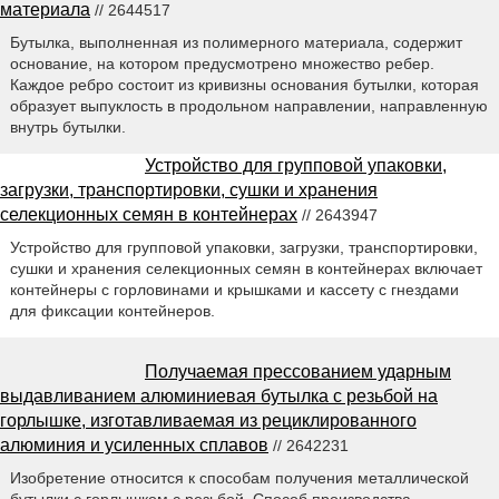
материала
// 2644517
Бутылка, выполненная из полимерного материала, содержит
основание, на котором предусмотрено множество ребер.
Каждое ребро состоит из кривизны основания бутылки, которая
образует выпуклость в продольном направлении, направленную
внутрь бутылки.
Устройство для групповой упаковки,
загрузки, транспортировки, сушки и хранения
селекционных семян в контейнерах
// 2643947
Устройство для групповой упаковки, загрузки, транспортировки,
сушки и хранения селекционных семян в контейнерах включает
контейнеры с горловинами и крышками и кассету с гнездами
для фиксации контейнеров.
Получаемая прессованием ударным
выдавливанием алюминиевая бутылка с резьбой на
горлышке, изготавливаемая из рециклированного
алюминия и усиленных сплавов
// 2642231
Изобретение относится к способам получения металлической
бутылки с горлышком с резьбой. Способ производства