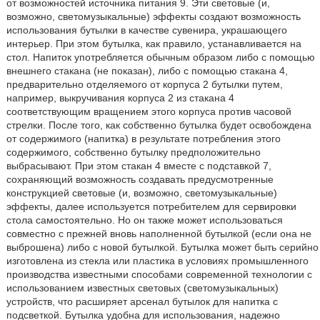
от возможностей источника питания 9. Эти световые (и,
возможно, светомузыкальные) эффекты создают возможность
использования бутылки в качестве сувенира, украшающего
интерьер. При этом бутылка, как правило, устанавливается на
стол. Напиток употребляется обычным образом либо с помощью
внешнего стакана (не показан), либо с помощью стакана 4,
предварительно отделяемого от корпуса 2 бутылки путем,
например, выкручивания корпуса 2 из стакана 4
соответствующим вращением этого корпуса против часовой
стрелки. После того, как собственно бутылка будет освобождена
от содержимого (напитка) в результате потребления этого
содержимого, собственно бутылку предположительно
выбрасывают. При этом стакан 4 вместе с подставкой 7,
сохраняющий возможность создавать предусмотренные
конструкцией световые (и, возможно, светомузыкальные)
эффекты, далее используется потребителем для сервировки
стола самостоятельно. Но он также может использоваться
совместно с прежней вновь наполненной бутылкой (если она не
выброшена) либо с новой бутылкой. Бутылка может быть серийно
изготовлена из стекла или пластика в условиях промышленного
производства известными способами современной технологии с
использованием известных световых (светомузыкальных)
устройств, что расширяет арсенал бутылок для напитка с
подсветкой. Бутылка удобна для использования, надежно