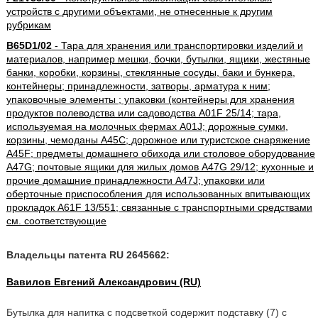
устройств с другими объектами, не отнесенные к другим
рубрикам
B65D1/02
- Тара для хранения или транспортировки изделий и
материалов, например мешки, бочки, бутылки, ящики, жестяные
банки, коробки, корзины, стеклянные сосуды, баки и бункера,
контейнеры; принадлежности, затворы, арматура к ним;
упаковочные элементы ; упаковки (контейнеры для хранения
продуктов полеводства или садоводства A01F 25/14; тара,
используемая на молочных фермах A01J; дорожные сумки,
корзины, чемоданы A45C; дорожное или туристское снаряжение
A45F; предметы домашнего обихода или столовое оборудование
A47G; почтовые ящики для жилых домов A47G 29/12; кухонные и
прочие домашние принадлежности A47J; упаковки или
оберточные приспособления для использованных впитывающих
прокладок A61F 13/551; связанные с транспортными средствами
см. соответствующие
Владельцы патента RU 2645662:
Вавилов Евгений Александрович (RU)
Бутылка для напитка с подсветкой содержит подставку (7) с