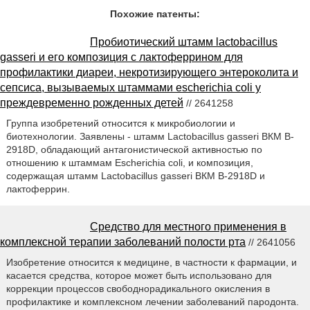
Похожие патенты:
Пробиотический штамм lactobacillus
gasseri и его композиция с лактоферрином для
профилактики диареи, некротизирующего энтероколита и
сепсиса, вызываемых штаммами escherichia coli у
преждевременно рожденных детей
// 2641258
Группа изобретений относится к микробиологии и
биотехнологии. Заявлены - штамм Lactobacillus gasseri ВКМ B-
2918D, обладающий антагонистической активностью по
отношению к штаммам Escherichia coli, и композиция,
содержащая штамм Lactobacillus gasseri ВКМ B-2918D и
лактоферрин.
Средство для местного применения в
комплексной терапии заболеваний полости рта
// 2641056
Изобретение относится к медицине, в частности к фармации, и
касается средства, которое может быть использовано для
коррекции процессов свободнорадикального окисления в
профилактике и комплексном лечении заболеваний пародонта.