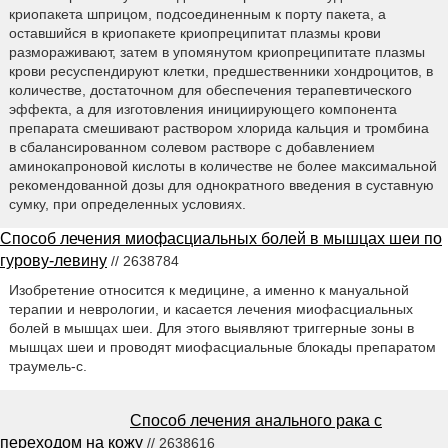
криопакета шприцом, подсоединенным к порту пакета, а
оставшийся в криопакете криопреципитат плазмы крови
размораживают, затем в упомянутом криопреципитате плазмы
крови ресуспендируют клетки, предшественники хондроцитов, в
количестве, достаточном для обеспечения терапевтического
эффекта, а для изготовления инициирующего компонента
препарата смешивают раствором хлорида кальция и тромбина
в сбалансированном солевом растворе с добавлением
аминокапроновой кислоты в количестве не более максимальной
рекомендованной дозы для однократного введения в суставную
сумку, при определенных условиях.
Способ лечения миофасциальных болей в мышцах шеи по
гурову-левину
// 2638784
Изобретение относится к медицине, а именно к мануальной
терапии и неврологии, и касается лечения миофасциальных
болей в мышцах шеи. Для этого выявляют триггерные зоны в
мышцах шеи и проводят миофасциальные блокады препаратом
траумель-с.
Способ лечения анального рака с
переходом на кожу
// 2638616