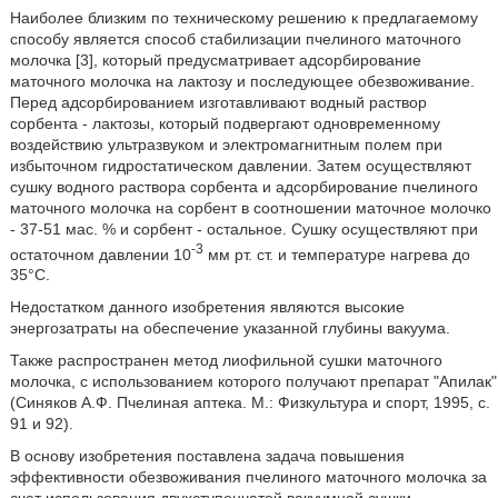
Наиболее близким по техническому решению к предлагаемому
способу является способ стабилизации пчелиного маточного
молочка [3], который предусматривает адсорбирование
маточного молочка на лактозу и последующее обезвоживание.
Перед адсорбированием изготавливают водный раствор
сорбента - лактозы, который подвергают одновременному
воздействию ультразвуком и электромагнитным полем при
избыточном гидростатическом давлении. Затем осуществляют
сушку водного раствора сорбента и адсорбирование пчелиного
маточного молочка на сорбент в соотношении маточное молочко
- 37-51 мас. % и сорбент - остальное. Сушку осуществляют при
-3
остаточном давлении 10
мм рт. ст. и температуре нагрева до
35°С.
Недостатком данного изобретения являются высокие
энергозатраты на обеспечение указанной глубины вакуума.
Также распространен метод лиофильной сушки маточного
молочка, с использованием которого получают препарат "Апилак"
(Синяков А.Ф. Пчелиная аптека. М.: Физкультура и спорт, 1995, с.
91 и 92).
В основу изобретения поставлена задача повышения
эффективности обезвоживания пчелиного маточного молочка за