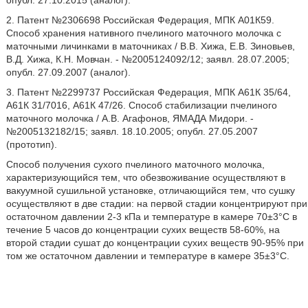
опубл. 27.10.2015 (аналог).
2. Патент №2306698 Российская Федерация, МПК А01К59.
Способ хранения нативного пчелиного маточного молочка с
маточными личинками в маточниках / В.В. Хижа, Е.В. Зиновьев,
В.Д. Хижа, К.Н. Мовчан. - №2005124092/12; заявл. 28.07.2005;
опубл. 27.09.2007 (аналог).
3. Патент №2299737 Российская Федерация, МПК А61К 35/64,
А61К 31/7016, А61К 47/26. Способ стабилизации пчелиного
маточного молочка / А.В. Агафонов, ЯМАДА Мидори. -
№2005132182/15; заявл. 18.10.2005; опубл. 27.05.2007
(прототип).
Способ получения сухого пчелиного маточного молочка,
характеризующийся тем, что обезвоживание осуществляют в
вакуумной сушильной установке, отличающийся тем, что сушку
осуществляют в две стадии: на первой стадии концентрируют при
остаточном давлении 2-3 кПа и температуре в камере 70±3°С в
течение 5 часов до концентрации сухих веществ 58-60%, на
второй стадии сушат до концентрации сухих веществ 90-95% при
том же остаточном давлении и температуре в камере 35±3°С.