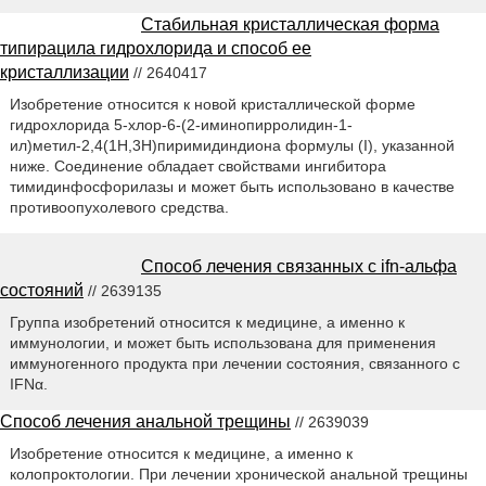
Стабильная кристаллическая форма
типирацила гидрохлорида и способ ее
кристаллизации
// 2640417
Изобретение относится к новой кристаллической форме
гидрохлорида 5-хлор-6-(2-иминопирролидин-1-
ил)метил-2,4(1H,3H)пиримидиндиона формулы (I), указанной
ниже. Соединение обладает свойствами ингибитора
тимидинфосфорилазы и может быть использовано в качестве
противоопухолевого средства.
Способ лечения связанных с ifn-альфа
состояний
// 2639135
Группа изобретений относится к медицине, а именно к
иммунологии, и может быть использована для применения
иммуногенного продукта при лечении состояния, связанного с
IFNα.
Способ лечения анальной трещины
// 2639039
Изобретение относится к медицине, а именно к
колопроктологии. При лечении хронической анальной трещины