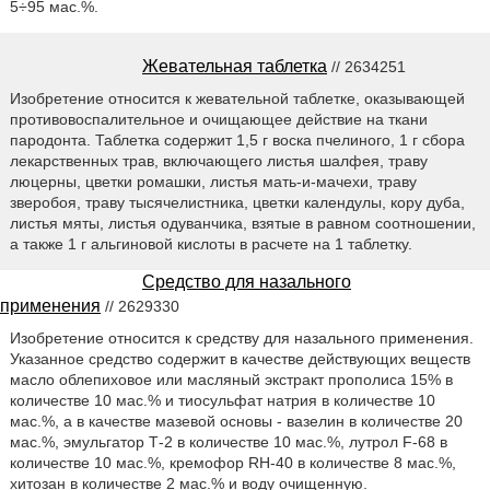
5÷95 мас.%.
Жевательная таблетка
// 2634251
Изобретение относится к жевательной таблетке, оказывающей
противовоспалительное и очищающее действие на ткани
пародонта. Таблетка содержит 1,5 г воска пчелиного, 1 г сбора
лекарственных трав, включающего листья шалфея, траву
люцерны, цветки ромашки, листья мать-и-мачехи, траву
зверобоя, траву тысячелистника, цветки календулы, кору дуба,
листья мяты, листья одуванчика, взятые в равном соотношении,
а также 1 г альгиновой кислоты в расчете на 1 таблетку.
Средство для назального
применения
// 2629330
Изобретение относится к средству для назального применения.
Указанное средство содержит в качестве действующих веществ
масло облепиховое или масляный экстракт прополиса 15% в
количестве 10 мас.% и тиосульфат натрия в количестве 10
мас.%, а в качестве мазевой основы - вазелин в количестве 20
мас.%, эмульгатор Т-2 в количестве 10 мас.%, лутрол F-68 в
количестве 10 мас.%, кремофор RH-40 в количестве 8 мас.%,
хитозан в количестве 2 мас.% и воду очищенную.