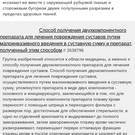
иссекают ее вместе с окружающей рубцовой тканью и
сторожевым бугорком двумя полулунными разрезами в
пределах здоровых тканей.
Способ получения двухкомпонентного
препарата для лечения повреждения суставов путем
малоинвазивного введения в суставную сумку и препарат,
полученный этим способом
// 2638796
Группа изобретений относится к области медицины, а именно к
способу получения двухкомпонентного препарата для лечения
повреждения суставов. Способ получения двухкомпонентного
препарата для лечения повреждения суставов,
осуществляемого путем малоинвазивного введения в суставную
сумку, упомянутого препарата в виде двух компонентов -
основного и инициирующего, заключающийся в том, что для
получения основного компонента препарата плазму крови
переносят с помощью шприца и переходного фильтра с
размером пор, достаточным для обеспечения стерильности, в
одно из отделений криопакета и выдерживают до полного
замораживания, затем замороженную плазму крови частично
размораживают, перемещают первую оттаявшую фракцию
плазмы крови в пустое отделение криопакета и удаляют её из