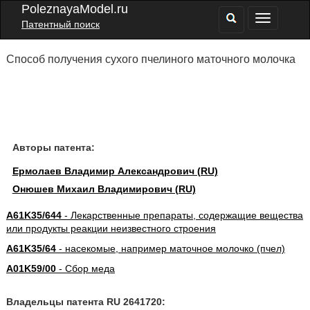
PoleznayaModel.ru
Патентный поиск
Способ получения сухого пчелиного маточного молочка
Авторы патента:
Ермолаев Владимир Александрович (RU)
Онюшев Михаил Владимирович (RU)
A61K35/644
- Лекарственные препараты, содержащие вещества
или продукты реакции неизвестного строения
A61K35/64
- насекомые, например маточное молочко (пчел)
A01K59/00
- Сбор меда
Владельцы патента RU 2641720: