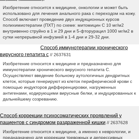
Изобретение относится к медицине, онкологии и может быть
использовано для лечения анального рака с переходом на кожу.
Способ включает проведение двух индукционных курсов
полихимиотерапии (ПХТ) по схеме: митомицин С 10 мг/м2
внутривенно струйно в 1 и 29 дни и 5-фторурацил 1000 мг/м2 в
сутки непрерывной инфузией в 1-4 дни и 29-32 дни.
Способ иммунотерапии хронического
вирусного гепатита с
// 2637631
Изобретение относится к медицине и предназначено для
иммунотерапии хронического вирусного гепатита С.
Осуществляют введение больному аутологичных дендритных
клеток, которые генерируют из клеток периферической крови с
помощью индукторов дифференцировки, нагруженных
антигенами, кодирующими вирусные белки, и индуцированных к
дальнейшему созреванию.
Способ коррекции психосоматических проявлений у
пациентов с синдромом раздраженной кишки
// 2637628
Изобретение относится к медицине, а именно к неврологии, и
предназначено для коррекции тревожных и депрессивных