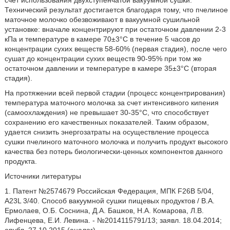
счет использования двухступенчатой вакуумной сушки.
Технический результат достигается благодаря тому, что пчелиное
маточное молочко обезвоживают в вакуумной сушильной
установке: вначале концентрируют при остаточном давлении 2-3
кПа и температуре в камере 70±3°С в течение 5 часов до
концентрации сухих веществ 58-60% (первая стадия), после чего
сушат до концентрации сухих веществ 90-95% при том же
остаточном давлении и температуре в камере 35±3°С (вторая
стадия).
На протяжении всей первой стадии (процесс концентрирования)
температура маточного молочка за счет интенсивного кипения
(самоохлаждения) не превышает 30-35°С, что способствует
сохранению его качественных показателей. Таким образом,
удается снизить энергозатраты на осуществление процесса
сушки пчелиного маточного молочка и получить продукт высокого
качества без потерь биологически-ценных компонентов данного
продукта.
Источники литературы
1. Патент №2574679 Российская Федерация, МПК F26B 5/04,
A23L 3/40. Способ вакуумной сушки пищевых продуктов / В.А.
Ермолаев, О.Б. Соснина, Д.А. Башков, Н.А. Комарова, Л.В.
Лифенцева, Е.И. Левина. - №2014115791/13; заявл. 18.04.2014;