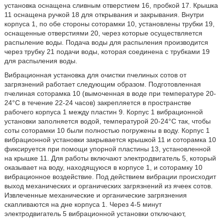
установка оснащена сливным отверстием 16, пробкой 17. Крышка
11 оснащена ручкой 18 для открывания и закрывания. Внутри
корпуса 1, по обе стороны соторамки 10, установлены трубки 19,
оснащенные отверстиями 20, через которые осуществляется
распыление воды. Подача воды для распыления производится
через трубку 21 подачи воды, которая соединена с трубками 19
для распыления воды.
Вибрационная установка для очистки пчелиных сотов от
загрязнений работает следующим образом. Подготовленная
пчелиная соторамка 10 (вымоченная в воде при температуре 20-
24°C в течение 22-24 часов) закрепляется в пространстве
рабочего корпуса 1 между пластин 9. Корпус 1 вибрационной
установки заполняется водой, температурой 20-24°C так, чтобы
соты соторамки 10 были полностью погружены в воду. Корпус 1
вибрационной установки закрывается крышкой 11 и соторамка 10
фиксируется при помощи упорной пластины 13, установленной
на крышке 11. Для работы включают электродвигатель 5, который
оказывает на воду, находящуюся в корпусе 1, и соторамку 10
вибрационное воздействие. Под действием вибрации происходит
выход механических и органических загрязнений из ячеек сотов.
Извлеченные механические и органические загрязнения
скапливаются на дне корпуса 1. Через 4-5 минут
электродвигатель 5 вибрационной установки отключают,