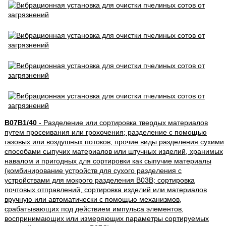
B07B1/40
- Разделение или сортировка твердых материалов
путем просеивания или грохочения; разделение с помощью
газовых или воздушных потоков; прочие виды разделения сухими
способами сыпучих материалов или штучных изделий, хранимых
навалом и пригодных для сортировки как сыпучие материалы
(комбинирование устройств для сухого разделения с
устройствами для мокрого разделения B03B; сортировка
почтовых отправлений, сортировка изделий или материалов
вручную или автоматически с помощью механизмов,
срабатывающих под действием импульса элементов,
воспринимающих или измеряющих параметры сортируемых