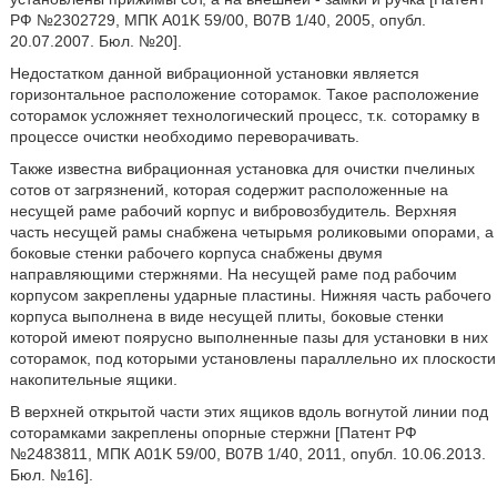
РФ №2302729, МПК A01K 59/00, B07B 1/40, 2005, опубл.
20.07.2007. Бюл. №20].
Недостатком данной вибрационной установки является
горизонтальное расположение соторамок. Такое расположение
соторамок усложняет технологический процесс, т.к. соторамку в
процессе очистки необходимо переворачивать.
Также известна вибрационная установка для очистки пчелиных
сотов от загрязнений, которая содержит расположенные на
несущей раме рабочий корпус и вибровозбудитель. Верхняя
часть несущей рамы снабжена четырьмя роликовыми опорами, а
боковые стенки рабочего корпуса снабжены двумя
направляющими стержнями. На несущей раме под рабочим
корпусом закреплены ударные пластины. Нижняя часть рабочего
корпуса выполнена в виде несущей плиты, боковые стенки
которой имеют поярусно выполненные пазы для установки в них
соторамок, под которыми установлены параллельно их плоскости
накопительные ящики.
В верхней открытой части этих ящиков вдоль вогнутой линии под
соторамками закреплены опорные стержни [Патент РФ
№2483811, МПК A01K 59/00, B07B 1/40, 2011, опубл. 10.06.2013.
Бюл. №16].