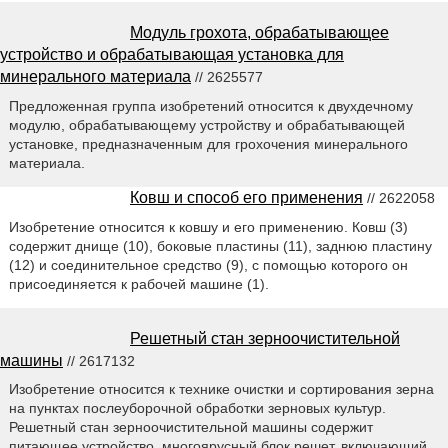
Модуль грохота, обрабатывающее
устройство и обрабатывающая установка для
минерального материала
// 2625577
Предложенная группа изобретений относится к двухдечному
модулю, обрабатывающему устройству и обрабатывающей
установке, предназначенным для грохочения минерального
материала.
Ковш и способ его применения
// 2622058
Изобретение относится к ковшу и его применению. Ковш (3)
содержит днище (10), боковые пластины (11), заднюю пластину
(12) и соединительное средство (9), с помощью которого он
присоединяется к рабочей машине (1).
Решетный стан зерноочистительной
машины
// 2617132
Изобретение относится к технике очистки и сортирования зерна
на пунктах послеуборочной обработки зерновых культур.
Решетный стан зерноочистительной машины содержит
питающее устройство, многоярусный блок решет, включающий