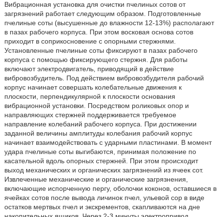
Вибрационная установка для очистки пчелиных сотов от
загрязнений работает следующим образом. Подготовленные
пчелиные соты (высушенные до влажности 12-13%) располагают
в пазах рабочего корпуса. При этом восковая основа сотов
приходит в соприкосновение с опорными стержнями.
Установленные пчелиные соты фиксируют в пазах рабочего
корпуса с помощью фиксирующего стержня. Для работы
включают электродвигатель, приводящий в действие
вибровозбудитель. Под действием вибровозбудителя рабочий
корпус начинает совершать колебательные движения к
плоскости, перпендикулярной к плоскости основания
вибрационной установки. Посредством роликовых опор и
направляющих стержней поддерживается требуемое
направление колебаний рабочего корпуса. При достижении
заданной величины амплитуды колебания рабочий корпус
начинает взаимодействовать с ударными пластинами. В момент
удара пчелиные соты выгибаются, принимая положение по
касательной вдоль опорных стержней. При этом происходит
выход механических и органических загрязнений из ячеек сот.
Извлеченные механические и органические загрязнения,
включающие испорченную пергу, оболочки коконов, оставшиеся в
ячейках сотов после вывода личинок пчел, ульевой сор в виде
остатков мертвых пчел и экскрементов, скапливаются на дне
накопительных ящиков. Через 2-3 минуты электропривод