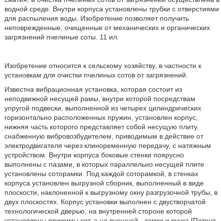
водной среде. Внутри корпуса установлены трубки с отверстиями
для распыления воды. Изобретение позволяет получить
неповрежденные, очищенные от механических и органических
загрязнений пчелиные соты. 11 ил.
Изобретение относится к сельскому хозяйству, в частности к
установкам для очистки пчелиных сотов от загрязнений.
Известна вибрационная установка, которая состоит из
неподвижной несущей рамы, внутри которой посредствам
упругой подвески, выполненной из четырех цилиндрических
горизонтально расположенных пружин, установлен корпус,
нижняя часть которого представляет собой несущую плиту,
снабженную вибровозбудителем, приводимым в действие от
электродвигателя через клиноременную передачу, с натяжным
устройством. Внутри корпуса боковые стенки поярусно
выполнены с пазами, в которых параллельно несущей плите
установлены соторамки. Под каждой соторамкой, в стенках
корпуса установлен выгрузной сборник, выполненный в виде
плоскости, наклоненной к выгрузному окну разгрузочной трубы, в
двух плоскостях. Корпус установки выполнен с двустворчатой
технологической дверью, на внутренней стороне которой
установлены прижимы сот, а на внешней - замки и ручка [Патент