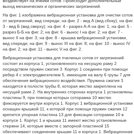
воздействует на ячейки сотов. Происходит дополнительный
выход механических и органических загрязнений.
На фиг. 1 изображена вибрационная установка для очистки сотов
от загрязнений, вид спереди; на фиг. 2 - вид А (вид сбоку); на фиг.
3 - вид Б (вид сверху); на фиг. 4 - разрез А-А на фиг. 1; на фиг. 5 -
разрез Б-Б на фиг. 2; на фиг. 6 - вынос I на фиг. 2; на фиг. 7 -
вынос II на фиг. 3; на фиг. 8 - крышка вибрационной установки,
вид спереди; на фиг. 9 - вынос III на фиг. 8; на фиг. 10 - вынос IV
на фиг. 2; на фиг. 11 - вынос V на фиг. 2.
Вибрационная установка для пчелиных сотов от загрязнений
состоит из корпуса 1, установленного на несущую раму 2
посредством пружин сжатия 3. Корпус 1 соединен при помощи
ребер 4 с электродвигателем 5, имеющим на валу 6 грузы 7 для
обеспечения вибрационного воздействия. Пружина сжатия 3
находится в полости трубы 8, которая жестко закреплена на
несущей раме 2. На внутренних сторонах корпуса 1 установлены
пластины 9, при помощи которых соторамка 10 жестко
фиксируется внутри корпуса 1. Корпус 1 вибрационной установки
оснащен крышкой 11, к которой при помощи пружин сжатия 12
крепится упорная пластина 13 для фиксации соторамки 10 в
корпусе 1. Корпус 1 и крышка 11 имеют жестко установленные
стержни 14, которые вместе с запорной пластиной 15
обеспечивают соединение крышки 11 и корпуса 1. Вибрационная