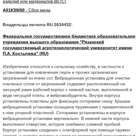
изделий или материалов B07C)
A01K59/00
- Сбор меда
Владельцы патента RU 2634432:
Федеральное государственное бюджетное образовательное
учреждение высшего образования "Рязанский
государственный агротехнологический университет имени
П.А. Костычева" (RU)
Изобретение относится к сельскому хозяйству, в частности к
установкам для извлечения перги и прочих органических
загрязнений из ячеек сот. Вибрационная установка для очистки
пчелиных сотов от загрязнений содержит расположенный на
несущей раме рабочий корпус с нижней частью, выполненной в
виде несущей плиты, и вибровозбудитель. Внутри корпуса
установлены пластины для фиксации соторамки снизу. Крышка
вибрационной установки оснащена пружинами с прикрепленной
к ним упорной пластиной. Соторамки установлены в корпусе
вибрационной установки вертикально. В нижней части корпуса
выполнено отверстие, которое снабжено сливной пробкой.
Корпус установки соединен с платформой при помощи пружин
сжатия, а очистка пчелиных сотов от загрязнений осуществлена в