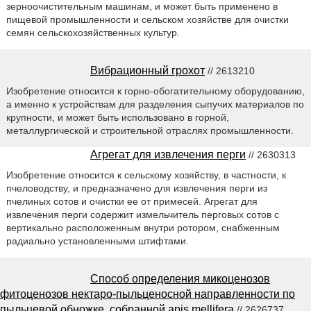
зерноочистительным машинам, и может быть применено в
пищевой промышленности и сельском хозяйстве для очистки
семян сельскохозяйственных культур.
Вибрационный грохот
// 2613210
Изобретение относится к горно-обогатительному оборудованию,
а именно к устройствам для разделения сыпучих материалов по
крупности, и может быть использовано в горной,
металлургической и строительной отраслях промышленности.
Агрегат для извлечения перги
// 2630313
Изобретение относится к сельскому хозяйству, в частности, к
пчеловодству, и предназначено для извлечения перги из
пчелиных сотов и очистки ее от примесей. Агрегат для
извлечения перги содержит измельчитель перговых сотов с
вертикально расположенным внутри ротором, снабженным
радиально установленными штифтами.
Способ определения микоценозов
фитоценозов нектаро-пыльценосной направленности по
пыльцевой обножке, собранной apis mellifera
// 2626737