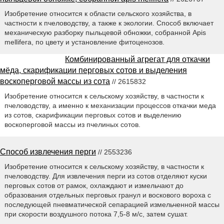
Изобретение относится к области сельского хозяйства, в
частности к пчеловодству, а также к экологии. Способ включает
механическую разборку пыльцевой обножки, собранной Apis
mellifera, по цвету и установление фитоценозов.
Комбинированный агрегат для откачки
мёда, скарификации перговых сотов и выделения
воскоперговой массы из сота
// 2615832
Изобретение относится к сельскому хозяйству, в частности к
пчеловодству, а именно к механизации процессов откачки меда
из сотов, скарификации перговых сотов и выделению
воскоперговой массы из пчелиных сотов.
Способ извлечения перги
// 2553236
Изобретение относится к сельскому хозяйству, в частности к
пчеловодству. Для извлечения перги из сотов отделяют куски
перговых сотов от рамок, охлаждают и измельчают до
образования отдельных перговых гранул и воскового вороха с
последующей пневматической сепарацией измельченной массы
при скорости воздушного потока 7,5-8 м/с, затем сушат.