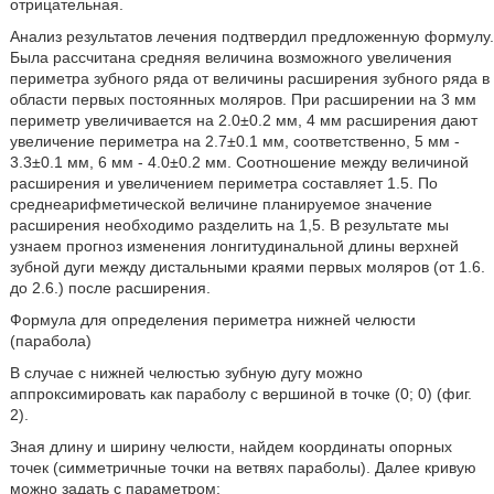
отрицательная.
Анализ результатов лечения подтвердил предложенную формулу.
Была рассчитана средняя величина возможного увеличения
периметра зубного ряда от величины расширения зубного ряда в
области первых постоянных моляров. При расширении на 3 мм
периметр увеличивается на 2.0±0.2 мм, 4 мм расширения дают
увеличение периметра на 2.7±0.1 мм, соответственно, 5 мм -
3.3±0.1 мм, 6 мм - 4.0±0.2 мм. Соотношение между величиной
расширения и увеличением периметра составляет 1.5. По
среднеарифметической величине планируемое значение
расширения необходимо разделить на 1,5. В результате мы
узнаем прогноз изменения лонгитудинальной длины верхней
зубной дуги между дистальными краями первых моляров (от 1.6.
до 2.6.) после расширения.
Формула для определения периметра нижней челюсти
(парабола)
В случае с нижней челюстью зубную дугу можно
аппроксимировать как параболу с вершиной в точке (0; 0) (фиг.
2).
Зная длину и ширину челюсти, найдем координаты опорных
точек (симметричные точки на ветвях параболы). Далее кривую
можно задать с параметром: