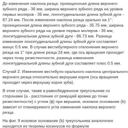
До изменения наклона резца: проекционная длина верхнего
зубного ряда - 36 мм, ширина верхнего зубного ряда на уровне
первых моляров - 36 мм, лонгитудинальная длина зубной дуги -
87.24 мм. После изменения наклона резца орально на 1°:
проекционная длина верхнего зубного ряда - 35.75 мм, ширина
верхнего зубного ряда на уровне первых моляров - 36 мм,
лонгитудинальная длина зубной дуги - 86.73 мм. Разница
изменения лонгитудинальной длины зубной дуги составляет
минус 0.5 мм. В случае вестибулярного отклонения верхнего
резца на 1° при длине резца 24 мм, где ось вращения проходит
через точку резистентности, разница изменения
лонгитудинальной длины зубной дуги составляет плюс 0.5 мм.
Случай 2. Изменение вестибуло-орального наклона центрального
верхнего резца относительно верхушки корня (ось вращения
проходит через верхушку корня зуба).
В этом случае, также в равнобедренном треугольнике со
сторонами (а - расстояние от режущей кромки до точки
резистентности) с углом (ϕ) при вершине, искомое основание (b)
зависит от планируемого угла изменения наклона верхнего
резца.
На фиг. 9 искомое основание (b) треугольника аналогично
находится из теоремы косинусов по формуле