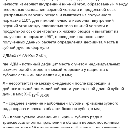
челюсти измеряют внутренний нижний угол, образованный между
плоскостью основания верхней челюсти и продольной осью
центральных верхних резцов, и вычитают из полученного
норматив 110°; для нижней челюсти измеряют внутренний
верхний угол между плоскостью тела нижней челюсти и
продольной осью центральных нижних резцов и вычитают из
полученного норматив 95°; проведение на основании
полученных данных расчета определения дефицита места в
зубной дуге по формуле
ИДМ=X+Y±W:Kм±Z×Kр,
где ИДМ - истинный дефицит места с учетом индивидуальных
возможностей ортодонтической коррекции у пациента с
зубочелюстными аномалиями, в мм;
X - несоответствие между ожидаемой после коррекции и
действительной аномалийной лонгитудинальной длиной зубной
дуги, в мм; Х=Σ
-Σ
12
S1-S6
Y - среднее значение наибольшей глубины кривизны зубного
ряда справа и слева в области боковых зубов, в мм;
W - планируемое изменение ширины зубного ряда в
трансверсальном направлении в области первых постоянных
моляров, в мм; W имеет отрицательный знак «-» при сужении