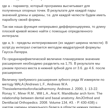
где а - параметр, который программа высчитывает для
полученных опорных точек. В результате для каждой пары
значений длины и ширины, т.е. для каждой челюсти будем иметь
параболу своей формы.
Так как наша функция непрерывно дифференцируема, то длину
плоской кривой можно найти с помощью определенного
интеграла:
где a, b - пределы интегрирования (их задает ширина челюсти). В
script.py интеграл считается методом квадратурной формулы
Гаусса-Лагерра.
По среднеарифметической величине планируемое значение
расширения необходимо разделить на 1,75. В результате мы
узнаем прогноз места в нижней зубной дуге от 3.6. до 4.6. после
расширения.
Величину требуемого расширения зубного ряда W измеряли по
методу WALA (Andrews L.F., Andrews W.A.
Thesixelementsoforofacialharmony. Andrews J. 2000, 1: 13-22.
Ronay V., Miner R.M., Will L.A., Arai K. Mandibular arch form: The
relationship between dental and basal anatomy. AmJOrthod and
Dentifacial Orthopedics. 2008. Volume 134, #3. - P. 430-438) с
учетом ширины апикального базиса в области нижних первых