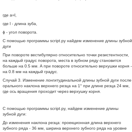
где а=l,
где l - длина зуба,
ϕ - угол поворота.
С помощью программы script.py найдем изменение длины зубной
дуги
При повороте вестибулярно относительно точки резистентности,
на каждый градус поворота, места в зубном ряду становится
больше на 0.5 мм. А при повороте относительно верхушки корня -
на 0.8 мм на каждый градус.
Случай 3. Изменение лонгитудинальной длины зубной дуги после
орального наклона верхнего резца на 1° при длине резца 24 мм,
где ось вращения проходит через верхушку корня.
С помощью программы script.py, найдем изменение длины
зубной дуги:
До изменения наклона резца: проекционная длина верхнего
зубного ряда - 36 мм, ширина верхнего зубного ряда на уровне