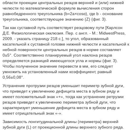
области проекции центральных резцов верхней и (или) нижней
челюсти по математической формуле вычисления сторон
равнобедренного треугольника (b=2a×cosα), где b - основание
треугольника, соответствующее значению (Z) (фиг. 3).
Так как суставной путь соответствует резцовому пути [Карлсон
Д.Е. Физиологическая окклюзия. Пер. с англ. - М.: MidwestPress,
2009. - указать страницу 218 с.], то угол, образованный
касательной к суставной головке нижней челюсти и касательной к
небной поверхности центральных резцов в норме составляет
0±5°. Соответственно планируемый угол наклона резцов
определяется разницей имеющегося угла и нормы (фиг. 3).
Чтобы полученное значение перевести в мм, его следует
умножить на установленный нами коэффициент, равный
0,56±0,08°.
Устранение протрузии резцов уменьшит периметр зубной дуги,
что приведет к увеличению дефицита места в зубном ряду и
имеет положительный знак «+», тогда как устранение ретрузии
резцов приведет к увеличению периметра зубной дуги, что
характеризует уменьшение дефицита места в зубном ряду и
имеет отрицательный знак «-».
Зависимость лонгитудинальной длины (периметра) верхней
зубной дуги (L) от проекционной длины верхнего зубного ряда.