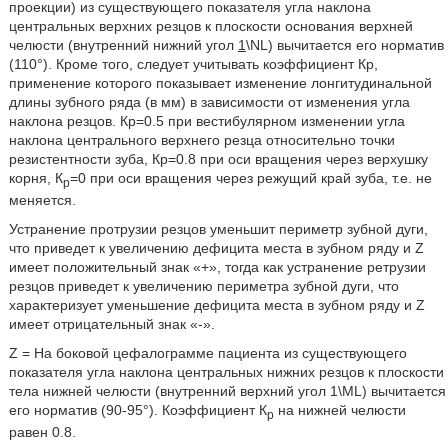
проекции) из существующего показателя угла наклона
центральных верхних резцов к плоскости основания верхней
челюсти (внутренний нижний угол
1
\NL) вычитается его норматив
(110°). Кроме того, следует учитывать коэффициент Кр,
применение которого показывает изменение лонгитудинальной
длины зубного ряда (в мм) в зависимости от изменения угла
наклона резцов. Кр=0.5 при вестибулярном изменении угла
наклона центрального верхнего резца относительно точки
резистентности зуба, Кр=0.8 при оси вращения через верхушку
корня, К
=0 при оси вращения через режущий край зуба, т.е. не
р
меняется.
Устранение протрузии резцов уменьшит периметр зубной дуги,
что приведет к увеличению дефицита места в зубном ряду и Z
имеет положительный знак «+», тогда как устранение ретрузии
резцов приведет к увеличению периметра зубной дуги, что
характеризует уменьшение дефицита места в зубном ряду и Z
имеет отрицательный знак «-».
Z = На боковой цефалограмме пациента из существующего
показателя угла наклона центральных нижних резцов к плоскости
тела нижней челюсти (внутренний верхний угол 1\ML) вычитается
его норматив (90-95°). Коэффициент К
на нижней челюсти
р
равен 0.8.