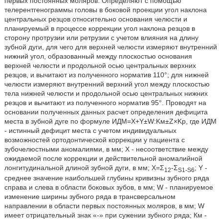
первых постоянных моляров. Определяют с помощью
телерентгенограммы головы в боковой проекции угол наклона
центральных резцов относительно основания челюсти и
планируемый в процессе коррекции угол наклона резцов в
сторону протрузии или ретрузии с учетом влияния на длину
зубной дуги, для чего для верхней челюсти измеряют внутренний
нижний угол, образованный между плоскостью основания
верхней челюсти и продольной осью центральных верхних
резцов, и вычитают из полученного норматив 110°; для нижней
челюсти измеряют внутренний верхний угол между плоскостью
тела нижней челюсти и продольной осью центральных нижних
резцов и вычитают из полученного норматив 95°. Проводят на
основании полученных данных расчет определения дефицита
места в зубной дуге по формуле ИДМ=X+Y±W:Kм±Z×Kp, где ИДМ
- истинный дефицит места с учетом индивидуальных
возможностей ортодонтической коррекции у пациента с
зубочелюстными аномалиями, в мм; X - несоответствие между
ожидаемой после коррекции и действительной аномалийной
лонгитудинальной длиной зубной дуги, в мм; Х=Σ
-Σ
; Y -
12
S1-S6
среднее значение наибольшей глубины кривизны зубного ряда
справа и слева в области боковых зубов, в мм; W - планируемое
изменение ширины зубного ряда в трансверсальном
направлении в области первых постоянных моляров, в мм; W
имеет отрицательный знак «-» при сужении зубного ряда; Км -