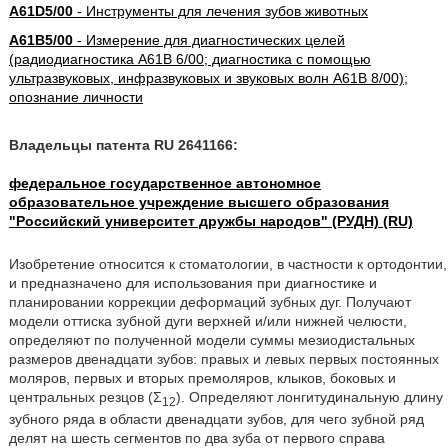
A61D5/00
- Инструменты для лечения зубов животных
A61B5/00
- Измерение для диагностических целей
(радиодиагностика A61B 6/00; диагностика с помощью
ультразвуковых, инфразвуковых и звуковых волн A61B 8/00);
опознание личности
Владельцы патента RU 2641166:
федеральное государственное автономное
образовательное учреждение высшего образования
"Российский университет дружбы народов" (РУДН) (RU)
Изобретение относится к стоматологии, в частности к ортодонтии,
и предназначено для использования при диагностике и
планировании коррекции деформаций зубных дуг. Получают
модели оттиска зубной дуги верхней и/или нижней челюсти,
определяют по полученной модели суммы мезиодистальных
размеров двенадцати зубов: правых и левых первых постоянных
моляров, первых и вторых премоляров, клыков, боковых и
центральных резцов (Σ
). Определяют лонгитудинальную длину
12
зубного ряда в области двенадцати зубов, для чего зубной ряд
делят на шесть сегментов по два зуба от первого справа