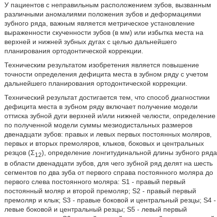
У пациентов с неправильным расположением зубов, вызванным
различными аномалиями положения зубов и деформациями
зубного ряда, важным является метрическое установление
выраженности скученности зубов (в мм) или избытка места на
верхней и нижней зубных дугах с целью дальнейшего
планирования ортодонтической коррекции.
Техническим результатом изобретения является повышение
точности определения дефицита места в зубном ряду с учетом
дальнейшего планирования ортодонтической коррекции.
Технический результат достигается тем, что способ диагностики
дефицита места в зубном ряду включает получение модели
оттиска зубной дуги верхней и/или нижней челюсти, определение
по полученной модели суммы мезиодистальных размеров
двенадцати зубов: правых и левых первых постоянных моляров,
первых и вторых премоляров, клыков, боковых и центральных
резцов (Σ
), определение лонгитудинальной длины зубного ряда
12
в области двенадцати зубов, для чего зубной ряд делят на шесть
сегментов по два зуба от первого справа постоянного моляра до
первого слева постоянного моляра: S1 - правый первый
постоянный моляр и второй премоляр; S2 - правый первый
премоляр и клык; S3 - правые боковой и центральный резцы; S4 -
левые боковой и центральный резцы; S5 - левый первый