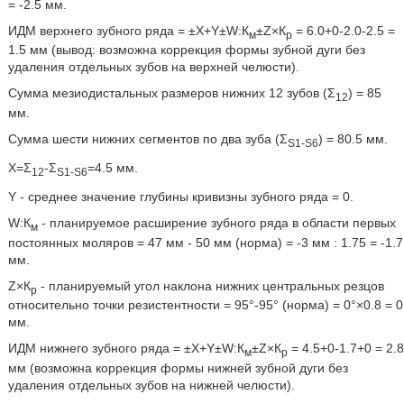
= -2.5 мм.
ИДМ верхнего зубного ряда = ±Х+Y±W:К
±Z×К
= 6.0+0-2.0-2.5 =
м
p
1.5 мм (вывод: возможна коррекция формы зубной дуги без
удаления отдельных зубов на верхней челюсти).
Сумма мезиодистальных размеров нижних 12 зубов (Σ
) = 85
12
мм.
Сумма шести нижних сегментов по два зуба (Σ
) = 80.5 мм.
S1-S6
X=Σ
-Σ
=4.5 мм.
12
S1-S6
Y - среднее значение глубины кривизны зубного ряда = 0.
W:К
- планируемое расширение зубного ряда в области первых
м
постоянных моляров = 47 мм - 50 мм (норма) = -3 мм : 1.75 = -1.7
мм.
Z×К
- планируемый угол наклона нижних центральных резцов
р
относительно точки резистентности = 95°-95° (норма) = 0°×0.8 = 0
мм.
ИДМ нижнего зубного ряда = ±Х+Y±W:К
±Z×К
= 4.5+0-1.7+0 = 2.8
м
p
мм (возможна коррекция формы нижней зубной дуги без
удаления отдельных зубов на нижней челюсти).