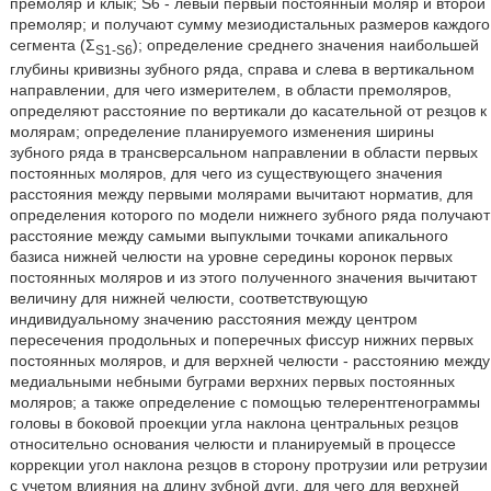
премоляр и клык; S6 - левый первый постоянный моляр и второй
премоляр; и получают сумму мезиодистальных размеров каждого
сегмента (Σ
); определение среднего значения наибольшей
S1-S6
глубины кривизны зубного ряда, справа и слева в вертикальном
направлении, для чего измерителем, в области премоляров,
определяют расстояние по вертикали до касательной от резцов к
молярам; определение планируемого изменения ширины
зубного ряда в трансверсальном направлении в области первых
постоянных моляров, для чего из существующего значения
расстояния между первыми молярами вычитают норматив, для
определения которого по модели нижнего зубного ряда получают
расстояние между самыми выпуклыми точками апикального
базиса нижней челюсти на уровне середины коронок первых
постоянных моляров и из этого полученного значения вычитают
величину для нижней челюсти, соответствующую
индивидуальному значению расстояния между центром
пересечения продольных и поперечных фиссур нижних первых
постоянных моляров, и для верхней челюсти - расстоянию между
медиальными небными буграми верхних первых постоянных
моляров; а также определение с помощью телерентгенограммы
головы в боковой проекции угла наклона центральных резцов
относительно основания челюсти и планируемый в процессе
коррекции угол наклона резцов в сторону протрузии или ретрузии
с учетом влияния на длину зубной дуги, для чего для верхней