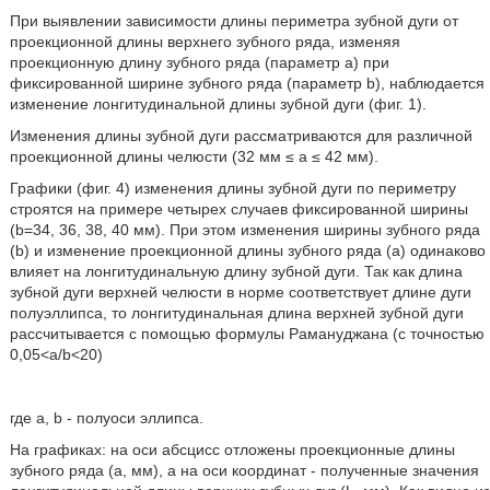
При выявлении зависимости длины периметра зубной дуги от
проекционной длины верхнего зубного ряда, изменяя
проекционную длину зубного ряда (параметр а) при
фиксированной ширине зубного ряда (параметр b), наблюдается
изменение лонгитудинальной длины зубной дуги (фиг. 1).
Изменения длины зубной дуги рассматриваются для различной
проекционной длины челюсти (32 мм ≤ а ≤ 42 мм).
Графики (фиг. 4) изменения длины зубной дуги по периметру
строятся на примере четырех случаев фиксированной ширины
(b=34, 36, 38, 40 мм). При этом изменения ширины зубного ряда
(b) и изменение проекционной длины зубного ряда (а) одинаково
влияет на лонгитудинальную длину зубной дуги. Так как длина
зубной дуги верхней челюсти в норме соответствует длине дуги
полуэллипса, то лонгитудинальная длина верхней зубной дуги
рассчитывается с помощью формулы Рамануджана (с точностью
0,05<а/b<20)
где a, b - полуоси эллипса.
На графиках: на оси абсцисс отложены проекционные длины
зубного ряда (а, мм), а на оси координат - полученные значения