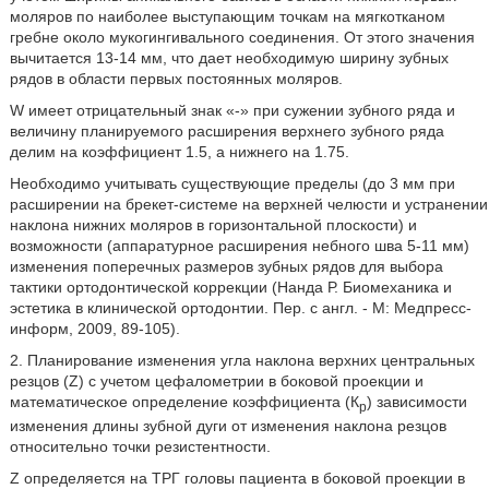
моляров по наиболее выступающим точкам на мягкотканом
гребне около мукогингивального соединения. От этого значения
вычитается 13-14 мм, что дает необходимую ширину зубных
рядов в области первых постоянных моляров.
W имеет отрицательный знак «-» при сужении зубного ряда и
величину планируемого расширения верхнего зубного ряда
делим на коэффициент 1.5, а нижнего на 1.75.
Необходимо учитывать существующие пределы (до 3 мм при
расширении на брекет-системе на верхней челюсти и устранении
наклона нижних моляров в горизонтальной плоскости) и
возможности (аппаратурное расширения небного шва 5-11 мм)
изменения поперечных размеров зубных рядов для выбора
тактики ортодонтической коррекции (Нанда Р. Биомеханика и
эстетика в клинической ортодонтии. Пер. с англ. - М: Медпресс-
информ, 2009, 89-105).
2. Планирование изменения угла наклона верхних центральных
резцов (Z) с учетом цефалометрии в боковой проекции и
математическое определение коэффициента (К
) зависимости
р
изменения длины зубной дуги от изменения наклона резцов
относительно точки резистентности.
Z определяется на ТРГ головы пациента в боковой проекции в