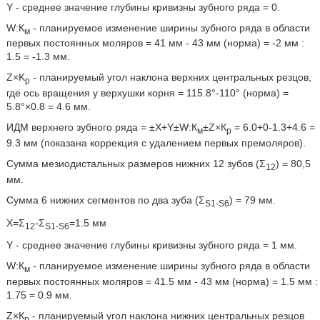
Y - среднее значение глубины кривизны зубного ряда = 0.
W:К
- планируемое изменение ширины зубного ряда в области
м
первых постоянных моляров = 41 мм - 43 мм (норма) = -2 мм :
1.5 = -1.3 мм.
Z×K
- планируемый угол наклона верхних центральных резцов,
p
где ось вращения у верхушки корня = 115.8°-110° (норма) =
5.8°×0.8 = 4.6 мм.
ИДМ верхнего зубного ряда = ±Х+Y±W:К
±Z×К
= 6.0+0-1.3+4.6 =
м
p
9.3 мм (показана коррекция с удалением первых премоляров).
Сумма мезиодистальных размеров нижних 12 зубов (Σ
) = 80,5
12
мм.
Сумма 6 нижних сегментов по два зуба (Σ
) = 79 мм.
S1-S6
X=Σ
-Σ
=1.5 мм
12
S1-S6
Y - среднее значение глубины кривизны зубного ряда = 1 мм.
W:К
- планируемое изменение ширины зубного ряда в области
м
первых постоянных моляров = 41.5 мм - 43 мм (норма) = 1.5 мм :
1.75 = 0.9 мм.
Z×К
- планируемый угол наклона нижних центральных резцов
p