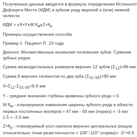
Полученные данные вводятся в формулу определения Истинного
Дефицита Места (ИДМ) в зубном ряду верхней и (или) нижней
челюсти
ИДМ = ±Х+У±W:К
±Z×К
м
p
Примеры осуществления способа
Пример 1. Пациент Р., 23 года.
Диагноз: Множественные аномалии положения зубов. Сужение
зубных рядов.
Сумма мезиодистальных размеров верхних 12 зубов (Σ
)=96 мм.
12
Сумма 6 верхних сегментов по два зуба (Σ
)=90 мм.
S1-S6
X=Σ
-Σ
=6.0 мм
12
S1-S6
Y - среднее значение глубины кривизны зубного ряда = 0.
W:К
- планируемое изменение ширины зубного ряда в области
м
первых постоянных моляров = 47 мм - 50 мм (норма) = -3 мм :
1.5 = -2.0 мм.
Z×К
- планируемый угол наклона верхних центральных резцов
р
относительно точки резистентности = 105°-110° (норма)= -5°×0.5