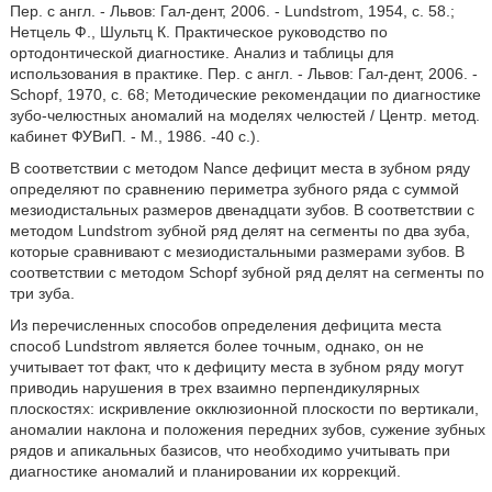
Пер. с англ. - Львов: Гал-дент, 2006. - Lundstrom, 1954, с. 58.;
Нетцель Ф., Шультц К. Практическое руководство по
ортодонтической диагностике. Анализ и таблицы для
использования в практике. Пер. с англ. - Львов: Гал-дент, 2006. -
Schopf, 1970, с. 68; Методические рекомендации по диагностике
зубо-челюстных аномалий на моделях челюстей / Центр. метод.
кабинет ФУВиП. - М., 1986. -40 с.).
В соответствии с методом Nance дефицит места в зубном ряду
определяют по сравнению периметра зубного ряда с суммой
мезиодистальных размеров двенадцати зубов. В соответствии с
методом Lundstrom зубной ряд делят на сегменты по два зуба,
которые сравнивают с мезиодистальными размерами зубов. В
соответствии с методом Schopf зубной ряд делят на сегменты по
три зуба.
Из перечисленных способов определения дефицита места
способ Lundstrom является более точным, однако, он не
учитывает тот факт, что к дефициту места в зубном ряду могут
приводиь нарушения в трех взаимно перпендикулярных
плоскостях: искривление окклюзионной плоскости по вертикали,
аномалии наклона и положения передних зубов, сужение зубных
рядов и апикальных базисов, что необходимо учитывать при
диагностике аномалий и планировании их коррекций.