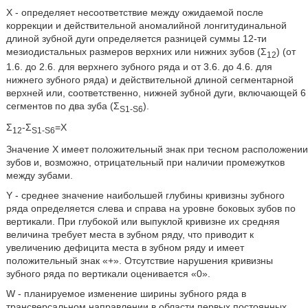
X - определяет несоответствие между ожидаемой после
коррекции и действительной аномалийной лонгитудинальной
длиной зубной дуги определяется разницей суммы 12-ти
мезиодистальных размеров верхних или нижних зубов (Σ
) (от
12
1.6. до 2.6. для верхнего зубного ряда и от 3.6. до 4.6. для
нижнего зубного ряда) и действительной длиной сегментарной
верхней или, соответственно, нижней зубной дуги, включающей 6
сегментов по два зуба (Σ
).
S1-S6
Σ
-Σ
=X
12
S1-S6
Значение X имеет положительный знак при тесном расположении
зубов и, возможно, отрицательный при наличии промежутков
между зубами.
Y - среднее значение наибольшей глубины кривизны зубного
ряда определяется слева и справа на уровне боковых зубов по
вертикали. При глубокой или выпуклой кривизне их средняя
величина требует места в зубном ряду, что приводит к
увеличению дефицита места в зубном ряду и имеет
положительный знак «+». Отсутствие нарушения кривизны
зубного ряда по вертикали оценивается «0».
W - планируемое изменение ширины зубного ряда в
трансверсальном направлении в области первых постоянных