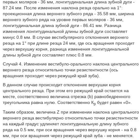
первых моляров - 36 мм, лонгитудинальная длина зубной дуги -
87.24 мм. После изменения наклона резца орально на 1°:
проекционная длина верхнего зубного ряда - 35.58 мм, ширина
верхнего зубного ряда на уровне первых моляров - 36 мм,
лонгитудинальная длина зубной дуги - 86.41 мм. Разница
изменения лонгитудинальной длины зубной дуги составляет
минус 0.8 мм. В случае вестибулярного отклонения верхнего
резца на 1° при длине резца 24 мм, где ось вращения проходит
через верхушку корня, разница изменения лонгитудинальной
длины зубной дуги составляет плюс 0.8 мм.
Случай 4. Изменение вестибуло-орального наклона центрального
верхнего резца относительно точки резистентности (ось
вращения проходит через режущий край зуба).
В данном случае происходит отклонение верхушки корня
центрального резца. При этом его режущий край остается на
месте, соответственно величина отрезка (b) равнобедренного
треугольника равна нулю. Соответственно К
будет равен «0».
р
Таким образом, величина Z при изменении наклона центрального
верхнего резца вестибулярно относительно точки резистентности
на каждый градус удлиняет лонгитудинальную длину зубного
ряда на 0.5 мм, при оси вращения через верхушку корня - на 0.8
мм, при оси вращения через режущий край зуба - не меняется.