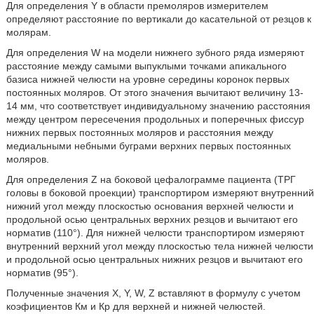
Для определения Y в области премоляров измерителем
определяют расстояние по вертикали до касательной от резцов к
молярам.
Для определения W на модели нижнего зубного ряда измеряют
расстояние между самыми выпуклыми точками апикального
базиса нижней челюсти на уровне середины коронок первых
постоянных моляров. От этого значения вычитают величину 13-
14 мм, что соответствует индивидуальному значению расстояния
между центром пересечения продольных и поперечных фиссур
нижних первых постоянных моляров и расстояния между
медиальными небными буграми верхних первых постоянных
моляров.
Для определения Z на боковой цефалограмме пациента (ТРГ
головы в боковой проекции) транспортиром измеряют внутренний
нижний угол между плоскостью основания верхней челюсти и
продольной осью центральных верхних резцов и вычитают его
норматив (110°). Для нижней челюсти транспортиром измеряют
внутренний верхний угол между плоскостью тела нижней челюсти
и продольной осью центральных нижних резцов и вычитают его
норматив (95°).
Полученные значения X, Y, W, Z вставляют в формулу с учетом
коэфициентов Км и Кр для верхней и нижней челюстей.