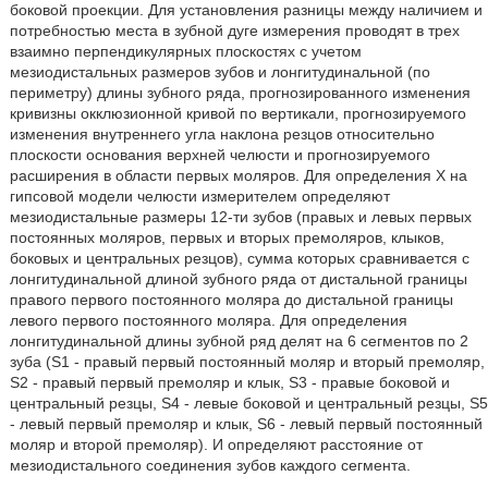
боковой проекции. Для установления разницы между наличием и
потребностью места в зубной дуге измерения проводят в трех
взаимно перпендикулярных плоскостях с учетом
мезиодистальных размеров зубов и лонгитудинальной (по
периметру) длины зубного ряда, прогнозированного изменения
кривизны окклюзионной кривой по вертикали, прогнозируемого
изменения внутреннего угла наклона резцов относительно
плоскости основания верхней челюсти и прогнозируемого
расширения в области первых моляров. Для определения X на
гипсовой модели челюсти измерителем определяют
мезиодистальные размеры 12-ти зубов (правых и левых первых
постоянных моляров, первых и вторых премоляров, клыков,
боковых и центральных резцов), сумма которых сравнивается с
лонгитудинальной длиной зубного ряда от дистальной границы
правого первого постоянного моляра до дистальной границы
левого первого постоянного моляра. Для определения
лонгитудинальной длины зубной ряд делят на 6 сегментов по 2
зуба (S1 - правый первый постоянный моляр и вторый премоляр,
S2 - правый первый премоляр и клык, S3 - правые боковой и
центральный резцы, S4 - левые боковой и центральный резцы, S5
- левый первый премоляр и клык, S6 - левый первый постоянный
моляр и второй премоляр). И определяют расстояние от
мезиодистального соединения зубов каждого сегмента.