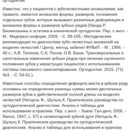
ортодонтии.
Известно, что у пациентов с зубочелюстными аномалиями, как
правило, имеются аномалии формы, размеров, положения
отдельных зубов, которые вызывают различные деформации и
аномалии формы и размеров зубных рядов (Нанда Р.
Биомеханика и эстетика в клинической ортодонтии. Пер. с англ. -
М.: Медпресс-информ, 2009. - С. 89-105.; Методические
рекомендации по диагностике зубо-челюстных аномалий на
моделях челюстей / Центр, метод, кабинет ФУВиП. - М., 1986. -
40 с.; А.В. Тихонов, С.А. Попов, О.В. Баша. Трансверсальные и
сагиттальные изменения зубных рядов при лечении скученного
положения зубов у нерастущих пациентов с использованием
системы пассивного самолигирования. Ортодонтия. 2015. (71)
№3. - С. 54-61.).
Известные способы определения дефицита места в зубном ряду
основаны на определении разницы суммы мезио-дистальных
размеров зубов и действительной полной длины на моделях
челюстей (Нетцель Ф., Шультц К. Практическое руководство по
ортодонтической диагностике. Анализ и таблицы для
использования в практике. Пер. с англ. - Львов: Гал-дент, 2006. -
Nance, 1947, с. 57) и сегментарной зубной дуги (Нетцель Ф.,
Шультц К. Практическое руководство по ортодонтической
диагностике. Анализ и таблицы для использования в практике.