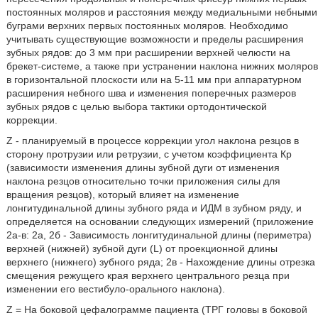
постоянных моляров и расстояния между медиальными небными
буграми верхних первых постоянных моляров. Необходимо
учитывать существующие возможности и пределы расширения
зубных рядов: до 3 мм при расширении верхней челюсти на
брекет-системе, а также при устранении наклона нижних моляров
в горизонтальной плоскости или на 5-11 мм при аппаратурном
расширения небного шва и изменения поперечных размеров
зубных рядов с целью выбора тактики ортодонтической
коррекции.
Z - планируемый в процессе коррекции угол наклона резцов в
сторону протрузии или ретрузии, с учетом коэффициента Кр
(зависимости изменения длины зубной дуги от изменения
наклона резцов относительно точки приложения силы для
вращения резцов), который влияет на изменение
лонгитудинальной длины зубного ряда и ИДМ в зубном ряду, и
определяется на основании следующих измерений (приложение
2а-в: 2а, 2б - Зависимость лонгитудинальной длины (периметра)
верхней (нижней) зубной дуги (L) от проекционной длины
верхнего (нижнего) зубного ряда; 2в - Нахождение длины отрезка
смещения режущего края верхнего центрального резца при
изменении его вестибуло-орального наклона).
Z = На боковой цефалограмме пациента (ТРГ головы в боковой