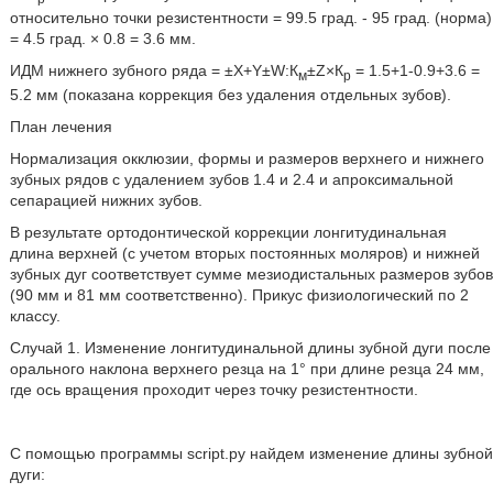
относительно точки резистентности = 99.5 град. - 95 град. (норма)
= 4.5 град. × 0.8 = 3.6 мм.
ИДМ нижнего зубного ряда = ±Х+Y±W:К
±Z×К
= 1.5+1-0.9+3.6 =
м
p
5.2 мм (показана коррекция без удаления отдельных зубов).
План лечения
Нормализация окклюзии, формы и размеров верхнего и нижнего
зубных рядов с удалением зубов 1.4 и 2.4 и апроксимальной
сепарацией нижних зубов.
В результате ортодонтической коррекции лонгитудинальная
длина верхней (с учетом вторых постоянных моляров) и нижней
зубных дуг соответствует сумме мезиодистальных размеров зубов
(90 мм и 81 мм соответственно). Прикус физиологический по 2
классу.
Случай 1. Изменение лонгитудинальной длины зубной дуги после
орального наклона верхнего резца на 1° при длине резца 24 мм,
где ось вращения проходит через точку резистентности.
С помощью программы script.py найдем изменение длины зубной
дуги: