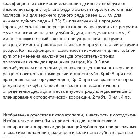
коэффициент зависимости изменения длины зубной дуги от
изменения ширины зубного ряда в области первых постоянных
моляров; Км для верхнего зубного ряда равен 1.5, Км для
нижнего зубного ряда - 1.75; Z - планируемый в процессе
коррекции угол наклона резцов в сторону протрузии или ретрузии
с учетом влияния на длину зубной дуги, определяется в мм; Z
имеет положительный знак «+» при устранении протрузии
резцов, Z имеет отрицательный знак «-» при устранении ретрузии
резцов. Кр - коэффициент зависимости изменения длины зубной
дуги от изменения наклона резцов относительно точки
приложения силы для вращения резцов, Кр=0.5 при
вестибулярном изменении угла наклона центрального верхнего
резца относительно точки резистентности зуба, Кр=0.8 при оси
вращения через верхушку корня, Кр=0 при оси вращения через
режущий край зуба. Способ позволяет повысить точность
определения дефицита места в зубном ряду для дальнейшего
планирования ортодонтической коррекции. 2 табл., 9 ил., 4 пр.
Изобретение относится к стоматологии, в частности к ортодонтии.
Изобретение может быть применено для диагностики и
планирования коррекции деформаций зубных дуг при различных
аномалиях положения, размеров и количества зубов в практике