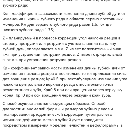
зубного ряда;
Км - коэффициент зависимости изменения длины зубной дуги от
изменения ширины зубного ряда в области первых постоянных
моляров; Км для верхнего зубного ряда равен 1.5; Км для
нижнего зубного ряда 1.75;
Z - планируемый в процессе коррекции угол наклона резцов в
сторону протрузии или ретрузии с учетом влияния на длину
зубной дуги, определяется в мм; Z имеет положительный знак
«+» при устранении протрузии резцов, Z имеет отрицательный
знак «-» при устранении ретрузии резцов.
Кр - коэффициент зависимости изменения длины зубной дуги от
изменения наклона резцов относительно точки приложения силы
для вращения резцов; Кр=0.5 при вестибулярном изменении угла
наклона центрального верхнего резца относительно точки
резистентности зуба, Кр=0.8 при оси вращения через верхушку
корня, Кр=0 при оси вращения через режущий край зуба.
Способ осуществляется следующим образом. Способ
диагностики аномалий формы и размеров зубных рядов и
планирования ортодонтической коррекции путем расчета
истинного дефицита места в зубной дуге проводится
посредством измерения моделей челюстей и цефалограммы в