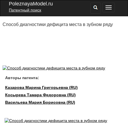
PoleznayaModel.ru
Патентный поиск
Способ диагностики дефицита места в зубном ряду
Авторы патента:
Казарова Марина Григорьевна (RU)
Косырева Тамара Федоровна (RU)
Васильева Мария Борисовна (RU)