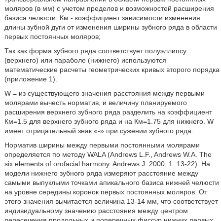
моляров (в мм) с учетом пределов и возможностей расширения
базиса челюсти. Км - коэффициент зависимости изменения
длины зубной дуги от изменения ширины зубного ряда в области
первых постоянных моляров;
Так как форма зубного ряда соответствует полуэллипсу
(верхнего) или параболе (нижнего) используются
математические расчеты геометрических кривых второго порядка
(приложение 1).
W = из существующего значения расстояния между первыми
молярами вычесть норматив, и величину планируемого
расширения верхнего зубного ряда разделить на коэффициент
Км=1.5 для верхнего зубного ряда и на Км=1.75 для нижнего. W
имеет отрицательный знак «-» при сужении зубного ряда.
Норматив ширины между первыми постоянными молярами
определяется по методу WALA (Andrews L.F., Andrews W.A. The
six elements of orofacial harmony. Andrews J. 2000, 1: 13-22). На
модели нижнего зубного ряда измеряют расстояние между
самыми выпуклыми точками апикального базиса нижней челюсти
на уровне середины коронок первых постоянных моляров. От
этого значения вычитается величина 13-14 мм, что соответствует
индивидуальному значению расстояния между центром
пересечения продольных и поперечных фиссур нижних первых