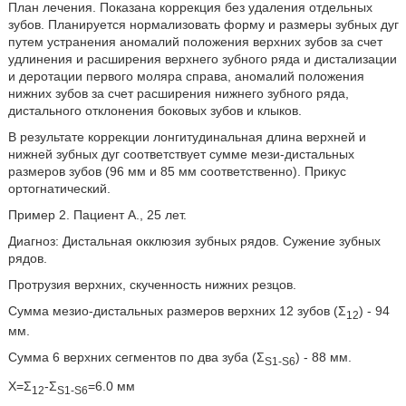
План лечения. Показана коррекция без удаления отдельных
зубов. Планируется нормализовать форму и размеры зубных дуг
путем устранения аномалий положения верхних зубов за счет
удлинения и расширения верхнего зубного ряда и дистализации
и деротации первого моляра справа, аномалий положения
нижних зубов за счет расширения нижнего зубного ряда,
дистального отклонения боковых зубов и клыков.
В результате коррекции лонгитудинальная длина верхней и
нижней зубных дуг соответствует сумме мези-дистальных
размеров зубов (96 мм и 85 мм соответственно). Прикус
ортогнатический.
Пример 2. Пациент А., 25 лет.
Диагноз: Дистальная окклюзия зубных рядов. Сужение зубных
рядов.
Протрузия верхних, скученность нижних резцов.
Сумма мезио-дистальных размеров верхних 12 зубов (Σ
) - 94
12
мм.
Сумма 6 верхних сегментов по два зуба (Σ
) - 88 мм.
S1-S6
X=Σ
-Σ
=6.0 мм
12
S1-S6