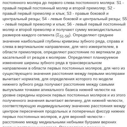
постоянного моляра до первого слева постоянного моляра: S1 -
правый первый постоянный моляр и второй премоляр; S2 -
правый первый премоляр и клык; S3 - правые боковой и
центральный резцы; S4 - левые боковой и центральный резцы; S5
- левый первый премоляр и клык; S6 - левый первый постоянный
моляр и второй премоляр и получают сумму мезиодистальных
размеров каждого сегмента (Σ
). Определяют среднее
S1-S6
значение наибольшей глубины кривизны зубного ряда, справа и
слева в вертикальном направлении, для чего измерителем, в
области премоляров, определяют расстояние по вертикали до
касательной от резцов к молярам. Определяют планируемое
изменение ширины зубного ряда в трансверсальном
направлении в области первых постоянных моляров, для чего из
существующего значения расстояния между первыми молярами
вычитают норматив, для определения которого по модели
нижнего зубного ряда получают расстояние между самыми
выпуклыми точками апикального базиса нижней челюсти на
уровне середины коронок первых постоянных моляров и из этого
полученного значения вычитают величину, для нижней челюсти,
соответствующую индивидуальному значению расстояния между
центром пересечения продольных и поперечных фиссур нижних
первых постоянных моляров, и для верхней челюсти -
расстоянию между медиальными небными буграми верхних