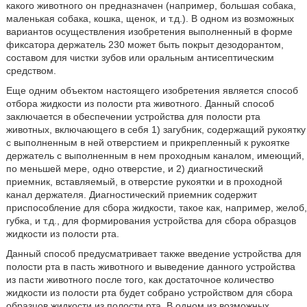
какого животного он предназначен (например, большая собака,
маленькая собака, кошка, щенок, и т.д.). В одном из возможных
вариантов осуществления изобретения выполненный в форме
фиксатора держатель 230 может быть покрыт дезодорантом,
составом для чистки зубов или оральным антисептическим
средством.
Еще одним объектом настоящего изобретения является способ
отбора жидкости из полости рта животного. Данный способ
заключается в обеспечении устройства для полости рта
животных, включающего в себя 1) загубник, содержащий рукоятку
с выполненным в ней отверстием и прикрепленный к рукоятке
держатель с выполненным в нем проходным каналом, имеющий,
по меньшей мере, одно отверстие, и 2) диагностический
приемник, вставляемый, в отверстие рукоятки и в проходной
канал держателя. Диагностический приемник содержит
приспособление для сбора жидкости, такое как, например, желоб,
губка, и т.д., для формирования устройства для сбора образцов
жидкости из полости рта.
Данный способ предусматривает также введение устройства для
полости рта в пасть животного и выведение данного устройства
из пасти животного после того, как достаточное количество
жидкости из полости рта будет собрано устройством для сбора
образцов жидкости из полости рта. В одном из возможных