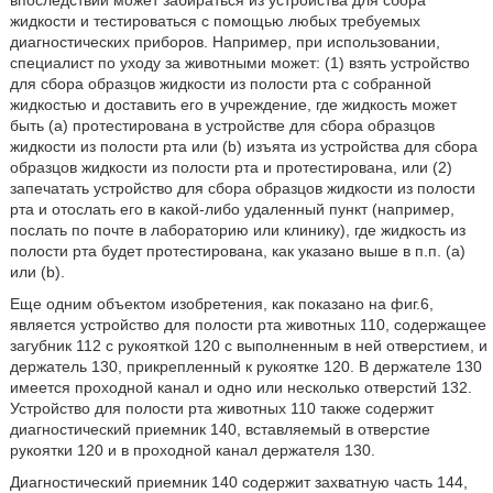
впоследствии может забираться из устройства для сбора
жидкости и тестироваться с помощью любых требуемых
диагностических приборов. Например, при использовании,
специалист по уходу за животными может: (1) взять устройство
для сбора образцов жидкости из полости рта с собранной
жидкостью и доставить его в учреждение, где жидкость может
быть (а) протестирована в устройстве для сбора образцов
жидкости из полости рта или (b) изъята из устройства для сбора
образцов жидкости из полости рта и протестирована, или (2)
запечатать устройство для сбора образцов жидкости из полости
рта и отослать его в какой-либо удаленный пункт (например,
послать по почте в лабораторию или клинику), где жидкость из
полости рта будет протестирована, как указано выше в п.п. (а)
или (b).
Еще одним объектом изобретения, как показано на фиг.6,
является устройство для полости рта животных 110, содержащее
загубник 112 с рукояткой 120 с выполненным в ней отверстием, и
держатель 130, прикрепленный к рукоятке 120. В держателе 130
имеется проходной канал и одно или несколько отверстий 132.
Устройство для полости рта животных 110 также содержит
диагностический приемник 140, вставляемый в отверстие
рукоятки 120 и в проходной канал держателя 130.
Диагностический приемник 140 содержит захватную часть 144,