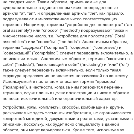
не следует иное. Таким образом, применяемые для
существительных в единственном числе неопределенные
артикли "a", "an", и определенный артикль "the", как правило,
подразумевают и множественное число соответствующих
терминов. Например, термины "устройство для полости рта" ("an
oral assembly") или "способ" ("method") подразумевают также и
множественное число, т.е. "устройства для полости рта" ("oral
assemblies") или "способы" ("methods"). Аналогичным образом,
термины "содержат" ("comprise"), "содержит" ("comprises") и
"содержащий" ("comprising") следует переводить включительно, а
не исключительно. Аналогичным образом, термины "включает в
себя" ("include"), "включающий в себя" ("including") и "или" ("or")
также следует переводить включительно, если только такая
структура предложения не является невозможной по контексту.
Используемый в настоящем описании термин "примеры"
("examples"), в частности, когда за ним приводится перечень
терминов, служит лишь в целях иллюстрации и никоим образом
не носит исключительный или ограничительный характер.
Устройства, узлы, комплекты, способы, комбинации и другие,
раскрываемые здесь элементы изобретения, не ограничиваются
конкретной методикой, документами и реагентами, указанными в
описании, поскольку, как будет ясно специалисту в данной
области, они могут варьироваться. Кроме того, используемая