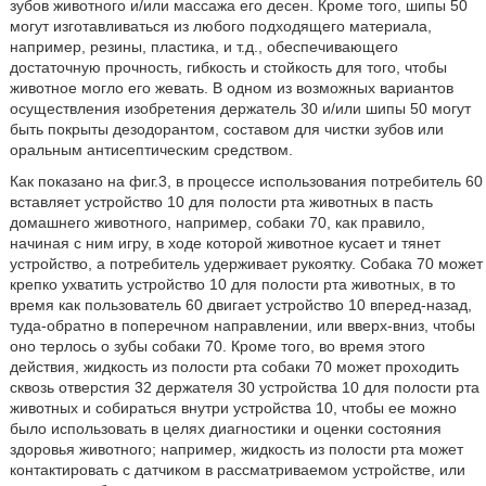
зубов животного и/или массажа его десен. Кроме того, шипы 50
могут изготавливаться из любого подходящего материала,
например, резины, пластика, и т.д., обеспечивающего
достаточную прочность, гибкость и стойкость для того, чтобы
животное могло его жевать. В одном из возможных вариантов
осуществления изобретения держатель 30 и/или шипы 50 могут
быть покрыты дезодорантом, составом для чистки зубов или
оральным антисептическим средством.
Как показано на фиг.3, в процессе использования потребитель 60
вставляет устройство 10 для полости рта животных в пасть
домашнего животного, например, собаки 70, как правило,
начиная с ним игру, в ходе которой животное кусает и тянет
устройство, а потребитель удерживает рукоятку. Собака 70 может
крепко ухватить устройство 10 для полости рта животных, в то
время как пользователь 60 двигает устройство 10 вперед-назад,
туда-обратно в поперечном направлении, или вверх-вниз, чтобы
оно терлось о зубы собаки 70. Кроме того, во время этого
действия, жидкость из полости рта собаки 70 может проходить
сквозь отверстия 32 держателя 30 устройства 10 для полости рта
животных и собираться внутри устройства 10, чтобы ее можно
было использовать в целях диагностики и оценки состояния
здоровья животного; например, жидкость из полости рта может
контактировать с датчиком в рассматриваемом устройстве, или