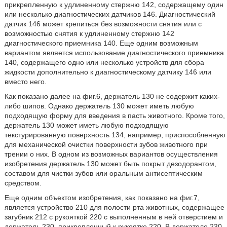
прикрепленную к удлиненному стержню 142, содержащему один
или несколько диагностических датчиков 146. Диагностический
датчик 146 может крепиться без возможности снятия или с
возможностью снятия к удлиненному стержню 142
диагностического приемника 140. Еще одним возможным
вариантом является использование диагностического приемника
140, содержащего одно или несколько устройств для сбора
жидкости дополнительно к диагностическому датчику 146 или
вместо него.
Как показано далее на фиг.6, держатель 130 не содержит каких-
либо шипов. Однако держатель 130 может иметь любую
подходящую форму для введения в пасть животного. Кроме того,
держатель 130 может иметь любую подходящую
текстурированную поверхность 134, например, приспособленную
для механической очистки поверхности зубов животного при
трении о них. В одном из возможных вариантов осуществления
изобретения держатель 130 может быть покрыт дезодорантом,
составом для чистки зубов или оральным антисептическим
средством.
Еще одним объектом изобретения, как показано на фиг.7,
является устройство 210 для полости рта животных, содержащее
загубник 212 с рукояткой 220 с выполненным в ней отверстием и
держатель 230, прикрепленный к рукоятке 220. В держателе 230