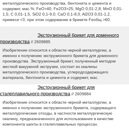
металлургического производства, бентонита и цемента и
содержит, мас.%: FeO>40; Fe2O3>25; MgO 0,01-2,8; MnO 0,01-
1,5; С 0,01-1,5; SiO2 0,1-9,0; CaO 0,1-8,0, Al2O3 0,01-1,2,
примеси <3, при этом содержание в брикете Feобщ.>60.
Экструзионный брикет для доменного
производства
// 2609885
Изобретение относится к области черной металлургии, а
именно к получению экструзионного брикета для доменного
производства. Экструзионный брикет, полученный методом
жесткой вакуумной экструзии, состоит из окалины
металлургического производства, углеродсодержащего
материала, бентонита и цемента и содержит, мас.
Экструзионный брикет для
сталеплавильного производства
// 2609884
Изобретение относится к области черной металлургии, а
именно к получению экструзионного брикета, содержащего
металлургические отходы, в частности металлургическую
окалину, предназначенного для использования в качестве
компонента шихты в сталеплавильных процессах.