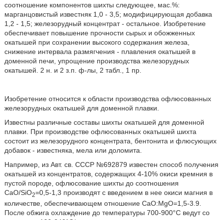
соотношение компонентов шихты следующее, мас.%:
марганцовистый известняк 1,0 - 3,5; модифицирующая добавка
1,2 - 1,5; железорудный концентрат - остальное. Изобретение
обеспечивает повышение прочности сырых и обожженных
окатышей при сохранении высокого содержания железа,
снижение интервала размягчения - плавления окатышей в
доменной печи, упрощение производства железорудных
окатышей. 2 н. и 2 з.п. ф-лы, 2 табл., 1 пр.
Изобретение относится к области производства офлюсованных
железорудных окатышей для доменной плавки.
Известны различные составы шихты окатышей для доменной
плавки. При производстве офлюсованных окатышей шихта
состоит из железорудного концентрата, бентонита и флюсующих
добавок - известняка, мела или доломита.
Например, из Авт. св. СССР №692879 известен способ получения
окатышей из концентратов, содержащих 4-10% окиси кремния в
пустой породе, офлюсование шихты до соотношения
CaO/SiO
=0,5-1,3 производят с введением в нее окиси магния в
2
количестве, обеспечивающем отношение CaO:MgO=1,5-3.9.
После обжига охлаждение до температуры 700-900°С ведут со