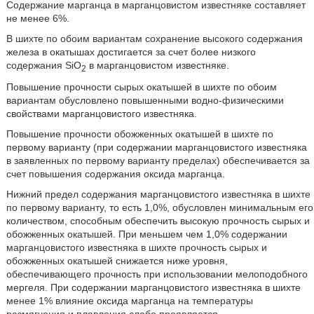
Содержание марганца в марганцовистом известняке составляет
не менее 6%.
В шихте по обоим вариантам сохранение высокого содержания
железа в окатышах достигается за счет более низкого
содержания SiO
в марганцовистом известняке.
2
Повышение прочности сырых окатышей в шихте по обоим
вариантам обусловлено повышенными водно-физическими
свойствами марганцовистого известняка.
Повышение прочности обожженных окатышей в шихте по
первому варианту (при содержании марганцовистого известняка
в заявленных по первому варианту пределах) обеспечивается за
счет повышения содержания оксида марганца.
Нижний предел содержания марганцовистого известняка в шихте
по первому варианту, то есть 1,0%, обусловлен минимальным его
количеством, способным обеспечить высокую прочность сырых и
обожженных окатышей. При меньшем чем 1,0% содержании
марганцовистого известняка в шихте прочность сырых и
обожженных окатышей снижается ниже уровня,
обеспечивающего прочность при использовании мелоподобного
мергеля. При содержании марганцовистого известняка в шихте
менее 1% влияние оксида марганца на температуры