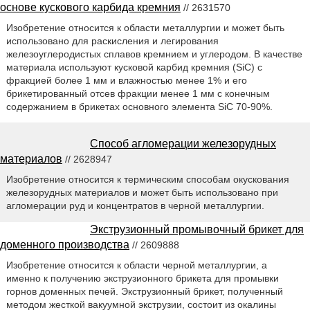
основе кускового карбида кремния
// 2631570
Изобретение относится к области металлургии и может быть
использовано для раскисления и легирования
железоуглеродистых сплавов кремнием и углеродом. В качестве
материала используют кусковой карбид кремния (SiC) с
фракцией более 1 мм и влажностью менее 1% и его
брикетированный отсев фракции менее 1 мм с конечным
содержанием в брикетах основного элемента SiC 70-90%.
Способ агломерации железорудных
материалов
// 2628947
Изобретение относится к термическим способам окускования
железорудных материалов и может быть использовано при
агломерации руд и концентратов в черной металлургии.
Экструзионный промывочный брикет для
доменного производства
// 2609888
Изобретение относится к области черной металлургии, а
именно к получению экструзионного брикета для промывки
горнов доменных печей. Экструзионный брикет, полученный
методом жесткой вакуумной экструзии, состоит из окалины