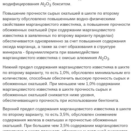
модифицирования Al
O
бокситом.
2
3
Повышение прочности сырых окатышей в шихте по второму
варианту обусловлено повышенными водно-физическими
свойствами марганцовистого известняка, а повышение прочности
обожженных окатышей (при содержании марганцовистого
известняка в заявленных по второму варианту пределах)
обеспечивается одновременно за счет повышения содержания
оксида марганца, а также за счет образования в структуре
минерала - браунмиллерита при взаимодействии
марганцовистого известняка с окисью алюминия Al
O
.
2
3
Нижний предел содержания марганцовистого известняка в шихте
по второму варианту, то есть 1,0%, обусловлен минимальным его
количеством, способным обеспечить высокую прочность сырых и
обожженных окатышей. При меньшем чем 1,0% содержании
марганцовистого известняка в шихте прочность сырых и
обожженных окатышей снижается ниже уровня,
обеспечивающего прочность при использовании бентонита.
Верхний предел содержания марганцовистого известняка в шихте
по второму варианту, то есть 3,5%, обусловлен снижением
содержания железа в окатышах и прочностью обожженных
окатышей. При большем чем 3,5% содержании марганцовистого
известняка в шихте прочность обожженных окатышей снижается