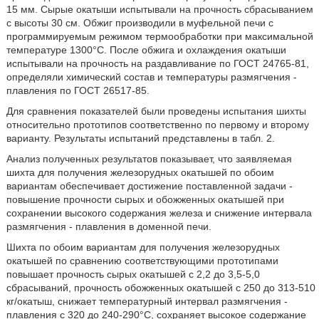
15 мм. Сырые окатыши испытывали на прочность сбрасыванием
с высоты 30 см. Обжиг производили в муфельной печи с
программируемым режимом термообработки при максимальной
температуре 1300°С. После обжига и охлаждения окатыши
испытывали на прочность на раздавливание по ГОСТ 24765-81,
определяли химический состав и температуры размягчения -
плавления по ГОСТ 26517-85.
Для сравнения показателей были проведены испытания шихты
относительно прототипов соответственно по первому и второму
варианту. Результаты испытаний представлены в табл. 2.
Анализ полученных результатов показывает, что заявляемая
шихта для получения железорудных окатышей по обоим
вариантам обеспечивает достижение поставленной задачи -
повышение прочности сырых и обожженных окатышей при
сохранении высокого содержания железа и снижение интервала
размягчения - плавления в доменной печи.
Шихта по обоим вариантам для получения железорудных
окатышей по сравнению соответствующими прототипами
повышает прочность сырых окатышей с 2,2 до 3,5-5,0
сбрасываний, прочность обожженных окатышей с 250 до 313-510
кг/окатыш, снижает температурный интервал размягчения -
плавления с 320 до 240-290°С, сохраняет высокое содержание