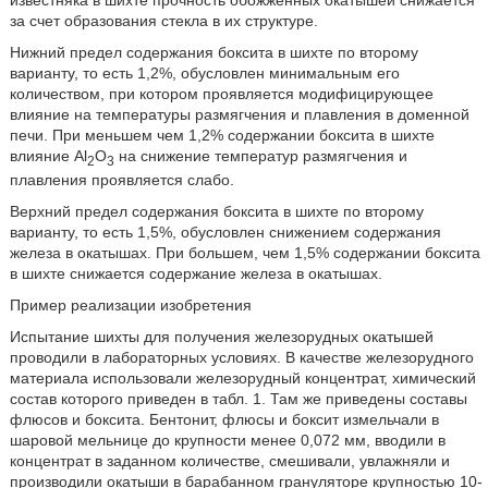
за счет образования стекла в их структуре.
Нижний предел содержания боксита в шихте по второму
варианту, то есть 1,2%, обусловлен минимальным его
количеством, при котором проявляется модифицирующее
влияние на температуры размягчения и плавления в доменной
печи. При меньшем чем 1,2% содержании боксита в шихте
влияние Al
O
на снижение температур размягчения и
2
3
плавления проявляется слабо.
Верхний предел содержания боксита в шихте по второму
варианту, то есть 1,5%, обусловлен снижением содержания
железа в окатышах. При большем, чем 1,5% содержании боксита
в шихте снижается содержание железа в окатышах.
Пример реализации изобретения
Испытание шихты для получения железорудных окатышей
проводили в лабораторных условиях. В качестве железорудного
материала использовали железорудный концентрат, химический
состав которого приведен в табл. 1. Там же приведены составы
флюсов и боксита. Бентонит, флюсы и боксит измельчали в
шаровой мельнице до крупности менее 0,072 мм, вводили в
концентрат в заданном количестве, смешивали, увлажняли и
производили окатыши в барабанном грануляторе крупностью 10-