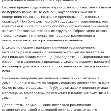
размягчения и плавления слабо проявляется.
Верхний предел содержания марганцовистого известняка в шихте
по первому варианту, то есть 5%, обусловлен снижением
содержания железа в окатышах и прочностью обожженных
окатышей. При большем чем 5,0% содержании марганцовистого
известняка в шихте прочность обожженных окатышей снижается
за счет образования стекла в их структуре. Образование стекла
также приводит к снижению температуры размягчения и
увеличению интервала размягчения - плавления.
В шихте по первому варианту снижение температурного
интервала размягчения - плавления окатышей достигается за
счет влияния оксида марганца (при содержании марганцовистого
известняка в заявленных пределах в шихте по первому варианту)
на температуры размягчения и плавления окатышей в доменной
печи.
Снижение интервала размягчения - плавления окатышей в
доменной печи в шихте по второму варианту достигается за счет
более высокого содержания Al
O
в окатышах и влияния оксида
2
3
марганца на температуры размягчения и плавления окатышей в
доменной печи.
Дополнительное уменьшение интервала размягчения -
плавления окатышей в доменной печи достигается за счет