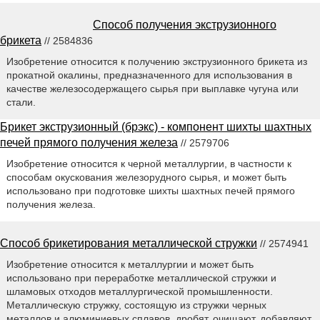
Способ получения экструзионного
брикета
// 2584836
Изобретение относится к получению экструзионного брикета из
прокатной окалины, предназначенного для использования в
качестве железосодержащего сырья при выплавке чугуна или
стали.
Брикет экструзионный (брэкс) - компонент шихты шахтных
печей прямого получения железа
// 2579706
Изобретение относится к черной металлургии, в частности к
способам окускования железорудного сырья, и может быть
использовано при подготовке шихты шахтных печей прямого
получения железа.
Способ брикетирования металлической стружки
// 2574941
Изобретение относится к металлургии и может быть
использовано при переработке металлической стружки и
шламовых отходов металлургической промышленности.
Металлическую стружку, состоящую из стружки черных
металлов и алюминиевых сплавов, дробят, очищают, добавляют