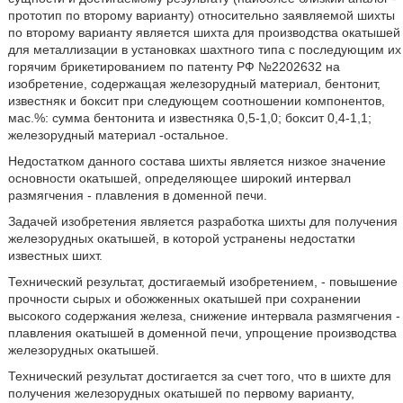
прототип по второму варианту) относительно заявляемой шихты
по второму варианту является шихта для производства окатышей
для металлизации в установках шахтного типа с последующим их
горячим брикетированием по патенту РФ №2202632 на
изобретение, содержащая железорудный материал, бентонит,
известняк и боксит при следующем соотношении компонентов,
мас.%: сумма бентонита и известняка 0,5-1,0; боксит 0,4-1,1;
железорудный материал -остальное.
Недостатком данного состава шихты является низкое значение
основности окатышей, определяющее широкий интервал
размягчения - плавления в доменной печи.
Задачей изобретения является разработка шихты для получения
железорудных окатышей, в которой устранены недостатки
известных шихт.
Технический результат, достигаемый изобретением, - повышение
прочности сырых и обожженных окатышей при сохранении
высокого содержания железа, снижение интервала размягчения -
плавления окатышей в доменной печи, упрощение производства
железорудных окатышей.
Технический результат достигается за счет того, что в шихте для
получения железорудных окатышей по первому варианту,