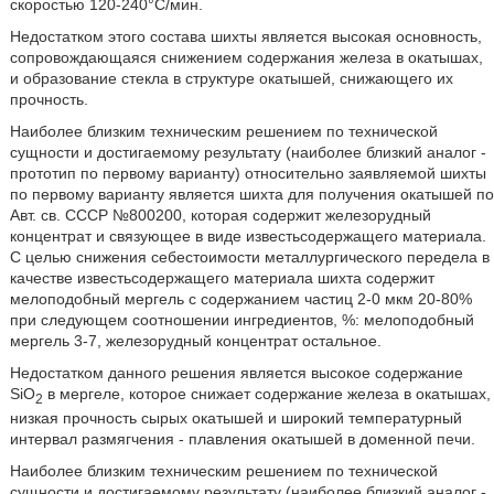
скоростью 120-240°С/мин.
Недостатком этого состава шихты является высокая основность,
сопровождающаяся снижением содержания железа в окатышах,
и образование стекла в структуре окатышей, снижающего их
прочность.
Наиболее близким техническим решением по технической
сущности и достигаемому результату (наиболее близкий аналог -
прототип по первому варианту) относительно заявляемой шихты
по первому варианту является шихта для получения окатышей по
Авт. св. СССР №800200, которая содержит железорудный
концентрат и связующее в виде известьсодержащего материала.
С целью снижения себестоимости металлургического передела в
качестве известьсодержащего материала шихта содержит
мелоподобный мергель с содержанием частиц 2-0 мкм 20-80%
при следующем соотношении ингредиентов, %: мелоподобный
мергель 3-7, железорудный концентрат остальное.
Недостатком данного решения является высокое содержание
SiO
в мергеле, которое снижает содержание железа в окатышах,
2
низкая прочность сырых окатышей и широкий температурный
интервал размягчения - плавления окатышей в доменной печи.
Наиболее близким техническим решением по технической
сущности и достигаемому результату (наиболее близкий аналог -