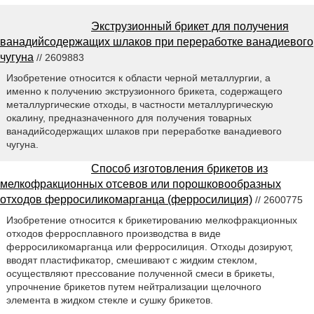
Экструзионный брикет для получения
ванадийсодержащих шлаков при переработке ванадиевого
чугуна
// 2609883
Изобретение относится к области черной металлургии, а
именно к получению экструзионного брикета, содержащего
металлургические отходы, в частности металлургическую
окалину, предназначенного для получения товарных
ванадийсодержащих шлаков при переработке ванадиевого
чугуна.
Способ изготовления брикетов из
мелкофракционных отсевов или порошковообразных
отходов ферросиликомарганца (ферросилиция)
// 2600775
Изобретение относится к брикетированию мелкофракционных
отходов ферросплавного производства в виде
ферросиликомарганца или ферросилиция. Отходы дозируют,
вводят пластификатор, смешивают с жидким стеклом,
осуществляют прессование полученной смеси в брикеты,
упрочнение брикетов путем нейтрализации щелочного
элемента в жидком стекле и сушку брикетов.