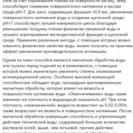
слоя за счет образования пленки на поверхности частиц, чему
способствует снижение поверхностного натяжения и кислая
среда pH<7. Для шихт, содержащих фракции <0,9 мм, увеличение
поверхностного натяжения воды и создание щелочной среды
pH>7 способствует лучшей комкуемости шихты благодаря
уменьшению толщины пленки физически связанной воды и
лучшего агрегирования мелкодисперсной фракции в щелочной
среде. Применяя различные методы, с помощью которых можно
изменять физические свойства воды, можно получить на практике
эффект увеличения производительности агломашин.
Одним из таких способов является магнитная обработка воды
или пульпы перед подачей их в окомкователь, с помощью
которой можно значительно увеличить степень окомкования
агломерационной шихты. Особенно высокой комкующей
способностью обладает вода, прошедшая кратковременную
магнитную обработку, которая влияет на вязкость и
поверхностное натяжение воды. «Омагничивание» воды также
изменяет ее плотность и водородный показатель pH. При этом
плотность «омагниченной» жидкости возрастает на 0,02-0,05%,
также возрастают ее вязкость и поверхностное натяжение. После
магнитной обработки комкующая способность и упрочняющее
действие технической воды, содержащей большое количество
растворов солей, выше, чем питьевой, причем действие