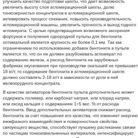
улучшить качество подготовки шихты, что дает возможность
увеличить высоту слоя агломерационной шихты, долю
тонкозернистых концентратов в агломерационной шихте,
активировать процесс спекания, повысить производительность
агломерационной машины, увеличить прочность и выход годного
агломерата. С целью предотвращения возможного засорения
форсунок и получения однородной пульпы для бентонита
оптимальной является крупность не более 0,1 мм. Так как
ограничением по использованию добавок бентонита в пульпе
является то, что он не должен разубоживать агломерат по
содержанию железа, а расход бентонита на зарубежных
фабриках окускования при производстве окатышей не превышает
18 кг/т, то содержание бентонита в агломерационной шихте
должно составлять 2-18 кг/т в зависимости от доли в ней
железорудного концентрата.
В качестве активаторов бентонита пульпа дополнительно может
содержать полимер, или карбонат натрия, или хлорид натрия,
или оксид кальция с содержанием 1÷5 вес. % от расхода
бентонита. Ввод дополнительных активаторов снижает расход
бентонита за счет повышения его качества, что изменяет энергию
межфазного взаимодействия и поверхностные свойства
связующего вещества, способствует лучшему растеканию связки
по частицам тонкоизмельченных материалов, интенсифицирует