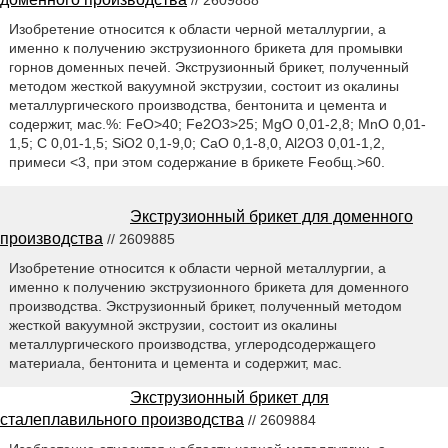
// 2609888
Изобретение относится к области черной металлургии, а
именно к получению экструзионного брикета для промывки
горнов доменных печей. Экструзионный брикет, полученный
методом жесткой вакуумной экструзии, состоит из окалины
металлургического производства, бентонита и цемента и
содержит, мас.%: FeO>40; Fe2O3>25; MgO 0,01-2,8; MnO 0,01-
1,5; С 0,01-1,5; SiO2 0,1-9,0; CaO 0,1-8,0, Al2O3 0,01-1,2,
примеси <3, при этом содержание в брикете Feобщ.>60.
Экструзионный брикет для доменного
производства
// 2609885
Изобретение относится к области черной металлургии, а
именно к получению экструзионного брикета для доменного
производства. Экструзионный брикет, полученный методом
жесткой вакуумной экструзии, состоит из окалины
металлургического производства, углеродсодержащего
материала, бентонита и цемента и содержит, мас.
Экструзионный брикет для
сталеплавильного производства
// 2609884