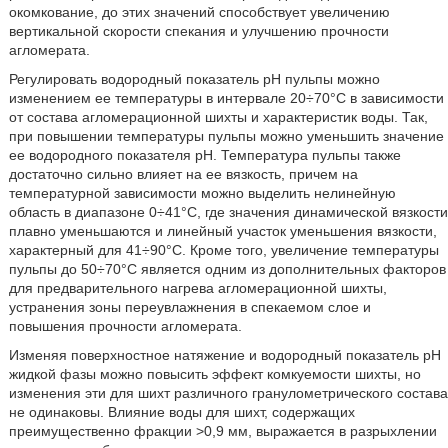
окомкование, до этих значений способствует увеличению
вертикальной скорости спекания и улучшению прочности
агломерата.
Регулировать водородный показатель pH пульпы можно
изменением ее температуры в интервале 20÷70°C в зависимости
от состава агломерационной шихты и характеристик воды. Так,
при повышении температуры пульпы можно уменьшить значение
ее водородного показателя pH. Температура пульпы также
достаточно сильно влияет на ее вязкость, причем на
температурной зависимости можно выделить нелинейную
область в диапазоне 0÷41°C, где значения динамической вязкости
плавно уменьшаются и линейный участок уменьшения вязкости,
характерный для 41÷90°C. Кроме того, увеличение температуры
пульпы до 50÷70°С является одним из дополнительных факторов
для предварительного нагрева агломерационной шихты,
устранения зоны переувлажнения в спекаемом слое и
повышения прочности агломерата.
Изменяя поверхностное натяжение и водородный показатель pH
жидкой фазы можно повысить эффект комкуемости шихты, но
изменения эти для шихт различного гранулометрического состава
не одинаковы. Влияние воды для шихт, содержащих
преимущественно фракции >0,9 мм, выражается в разрыхлении