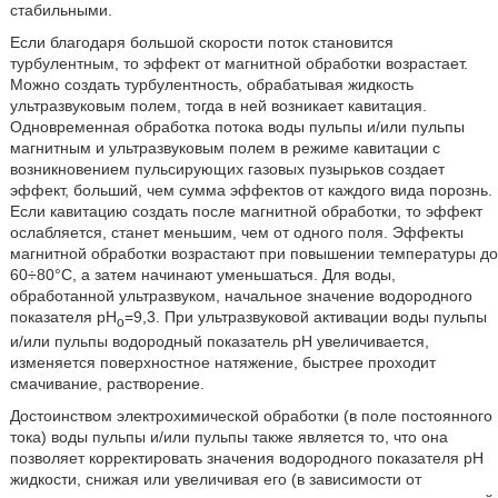
стабильными.
Если благодаря большой скорости поток становится
турбулентным, то эффект от магнитной обработки возрастает.
Можно создать турбулентность, обрабатывая жидкость
ультразвуковым полем, тогда в ней возникает кавитация.
Одновременная обработка потока воды пульпы и/или пульпы
магнитным и ультразвуковым полем в режиме кавитации с
возникновением пульсирующих газовых пузырьков создает
эффект, больший, чем сумма эффектов от каждого вида порознь.
Если кавитацию создать после магнитной обработки, то эффект
ослабляется, станет меньшим, чем от одного поля. Эффекты
магнитной обработки возрастают при повышении температуры до
60÷80°C, а затем начинают уменьшаться. Для воды,
обработанной ультразвуком, начальное значение водородного
показателя pH
=9,3. При ультразвуковой активации воды пульпы
o
и/или пульпы водородный показатель pH увеличивается,
изменяется поверхностное натяжение, быстрее проходит
смачивание, растворение.
Достоинством электрохимической обработки (в поле постоянного
тока) воды пульпы и/или пульпы также является то, что она
позволяет корректировать значения водородного показателя pH
жидкости, снижая или увеличивая его (в зависимости от