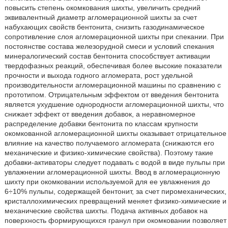
повысить степень окомкования шихты, увеличить средний
эквивалентный диаметр агломерационной шихты за счет
набухающих свойств бентонита, снизить газодинамическое
сопротивление слоя агломерационной шихты при спекании. При
постоянстве состава железорудной смеси и условий спекания
минералогический состав бентонита способствует активации
твердофазных реакций, обеспечивая более высокие показатели
прочности и выхода годного агломерата, рост удельной
производительности агломерационной машины по сравнению с
прототипом. Отрицательным эффектом от введения бентонита
является ухудшение однородности агломерационной шихты, что
снижает эффект от введения добавок, а неравномерное
распределение добавки бентонита по классам крупности
окомкованной агломерационной шихты оказывает отрицательное
влияние на качество получаемого агломерата (снижаются его
механические и физико-химические свойства). Поэтому такие
добавки-активаторы следует подавать с водой в виде пульпы при
увлажнении агломерационной шихты. Ввод в агломерационную
шихту при окомковании используемой для ее увлажнения до
6÷10% пульпы, содержащей бентонит, за счет пиромеханических,
кристаллохимических превращений меняет физико-химические и
механические свойства шихты. Подача активных добавок на
поверхность формирующихся гранул при окомковании позволяет