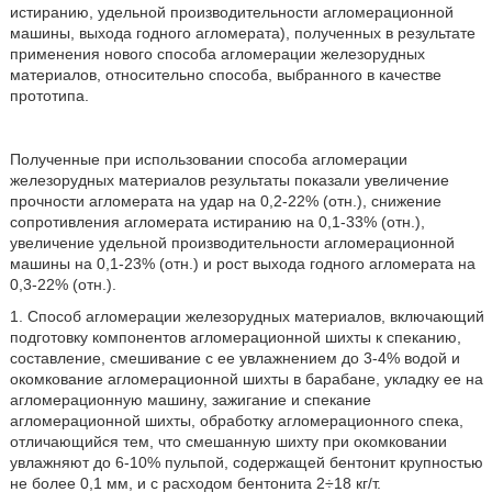
истиранию, удельной производительности агломерационной
машины, выхода годного агломерата), полученных в результате
применения нового способа агломерации железорудных
материалов, относительно способа, выбранного в качестве
прототипа.
Полученные при использовании способа агломерации
железорудных материалов результаты показали увеличение
прочности агломерата на удар на 0,2-22% (отн.), снижение
сопротивления агломерата истиранию на 0,1-33% (отн.),
увеличение удельной производительности агломерационной
машины на 0,1-23% (отн.) и рост выхода годного агломерата на
0,3-22% (отн.).
1. Способ агломерации железорудных материалов, включающий
подготовку компонентов агломерационной шихты к спеканию,
составление, смешивание с ее увлажнением до 3-4% водой и
окомкование агломерационной шихты в барабане, укладку ее на
агломерационную машину, зажигание и спекание
агломерационной шихты, обработку агломерационного спека,
отличающийся тем, что смешанную шихту при окомковании
увлажняют до 6-10% пульпой, содержащей бентонит крупностью
не более 0,1 мм, и с расходом бентонита 2÷18 кг/т.