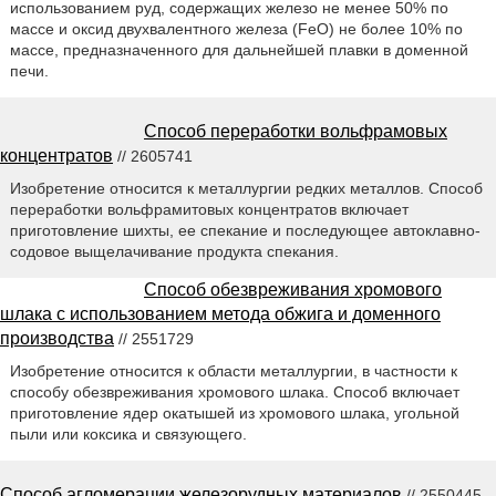
использованием руд, содержащих железо не менее 50% по
массе и оксид двухвалентного железа (FeO) не более 10% по
массе, предназначенного для дальнейшей плавки в доменной
печи.
Способ переработки вольфрамовых
концентратов
// 2605741
Изобретение относится к металлургии редких металлов. Способ
переработки вольфрамитовых концентратов включает
приготовление шихты, ее спекание и последующее автоклавно-
содовое выщелачивание продукта спекания.
Способ обезвреживания хромового
шлака с использованием метода обжига и доменного
производства
// 2551729
Изобретение относится к области металлургии, в частности к
способу обезвреживания хромового шлака. Способ включает
приготовление ядер окатышей из хромового шлака, угольной
пыли или коксика и связующего.
Способ агломерации железорудных материалов
// 2550445