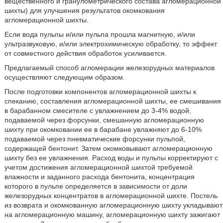
вещественного и гранулометрического состава агломерационной
шихты) для улучшения результатов окомкования
агломерационной шихты.
Если вода пульпы и/или пульпа прошла магнитную, и/или
ультразвуковую, и/или электрохимическую обработку, то эффект
от совместного действия обработок усиливается.
Предлагаемый способ агломерации железорудных материалов
осуществляют следующим образом.
После подготовки компонентов агломерационной шихты к
спеканию, составления агломерационной шихты, ее смешивания
в барабанном смесителе с увлажнением до 3-4% водой,
подаваемой через форсунки, смешанную агломерационную
шихту при окомковании ее в барабане увлажняют до 6-10%
подаваемой через пневматические форсунки пульпой,
содержащей бентонит. Затем окомковывают агломерационную
шихту без ее увлажнения. Расход воды и пульпы корректируют с
учетом достижения агломерационной шихтой требуемой
влажности и заданного расхода бентонита, концентрация
которого в пульпе определяется в зависимости от доли
железорудных концентратов в агломерационной шихте. Постель
из возврата и окомкованную агломерационную шихту укладывают
на агломерационную машину, агломерационную шихту зажигают