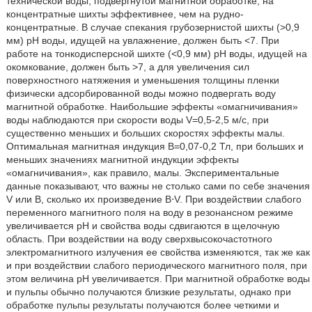
технической воды, подвергнутой магнитной обработке, на
концентратные шихты эффективнее, чем на рудно-
концентратные. В случае спекания грубозернистой шихты (>0,9
мм) pH воды, идущей на увлажнение, должен быть <7. При
работе на тонкодисперсной шихте (<0,9 мм) pH воды, идущей на
окомкование, должен быть >7, а для увеличения сил
поверхностного натяжения и уменьшения толщины пленки
физически адсорбированной воды можно подвергать воду
магнитной обработке. Наибольшие эффекты «омагничивания»
воды наблюдаются при скорости воды V=0,5-2,5 м/с, при
существенно меньших и больших скоростях эффекты малы.
Оптимальная магнитная индукция B=0,07-0,2 Тл, при больших и
меньших значениях магнитной индукции эффекты
«омагничивания», как правило, малы. Экспериментальные
данные показывают, что важны не столько сами по себе значения
V или В, сколько их произведение B⋅V. При воздействии слабого
переменного магнитного поля на воду в резонансном режиме
увеличивается pH и свойства воды сдвигаются в щелочную
область. При воздействии на воду сверхвысокочастотного
электромагнитного излучения ее свойства изменяются, так же как
и при воздействии слабого периодического магнитного поля, при
этом величина pH увеличивается. При магнитной обработке воды
и пульпы обычно получаются близкие результаты, однако при
обработке пульпы результаты получаются более четкими и