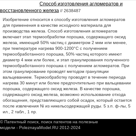
Способ изготовления агломератов и
восстановленного железа
// 2638487
Изобретение относится к способу изготовления агломератов
для применения в качестве исходного материала для
производства железа. Способ изготовления агломератов
включает этап термообработки порошка, содержащего оксид
железа, имеющий 50% частиц с диаметром 2 мкм или менее,
при температуре нагрева 900-1200°C с получением
термообработанного порошка, 50% частиц которого имеют
диаметр 4 мкм или более, и этап гранулирования полученного
термообработанного порошка с получением агломератов. При
этом гранулирование проводят методом грануляции
вальцеванием. Термообработку проводят в течение периода
нагрева 30 минут или более предпочтительно при вальцевании
порошка, содержащего оксид железа. В качестве порошка,
содержащего оксид железа, возможно использование отхода
обогащения, представляющего собой осадок, который остается
после извлечения Ni из никельсодержащей руды. 5 з.п. ф-лы, 5
ил., 2 табл., 1 пр.
© Патентный поиск, поиск патентов на полезные
модели - PoleznayaModel.RU 2012-2024