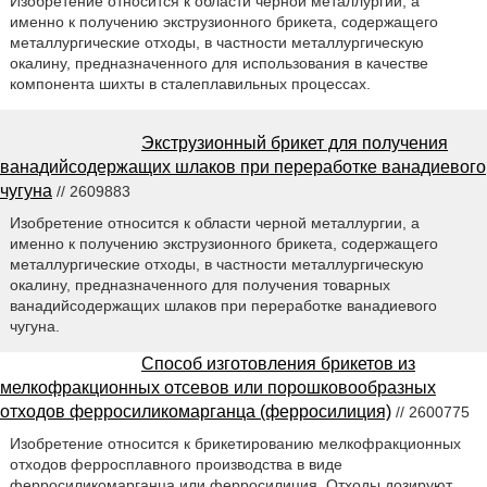
Изобретение относится к области черной металлургии, а
именно к получению экструзионного брикета, содержащего
металлургические отходы, в частности металлургическую
окалину, предназначенного для использования в качестве
компонента шихты в сталеплавильных процессах.
Экструзионный брикет для получения
ванадийсодержащих шлаков при переработке ванадиевого
чугуна
// 2609883
Изобретение относится к области черной металлургии, а
именно к получению экструзионного брикета, содержащего
металлургические отходы, в частности металлургическую
окалину, предназначенного для получения товарных
ванадийсодержащих шлаков при переработке ванадиевого
чугуна.
Способ изготовления брикетов из
мелкофракционных отсевов или порошковообразных
отходов ферросиликомарганца (ферросилиция)
// 2600775
Изобретение относится к брикетированию мелкофракционных
отходов ферросплавного производства в виде
ферросиликомарганца или ферросилиция. Отходы дозируют,