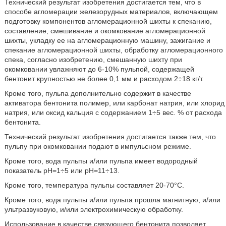
Технический результат изобретения достигается тем, что в
способе агломерации железорудных материалов, включающем
подготовку компонентов агломерационной шихты к спеканию,
составление, смешивание и окомкование агломерационной
шихты, укладку ее на агломерационную машину, зажигание и
спекание агломерационной шихты, обработку агломерационного
спека, согласно изобретению, смешанную шихту при
окомковании увлажняют до 6-10% пульпой, содержащей
бентонит крупностью не более 0,1 мм и расходом 2÷18 кг/т.
Кроме того, пульпа дополнительно содержит в качестве
активатора бентонита полимер, или карбонат натрия, или хлорид
натрия, или оксид кальция с содержанием 1÷5 вес. % от расхода
бентонита.
Технический результат изобретения достигается также тем, что
пульпу при окомковании подают в импульсном режиме.
Кроме того, вода пульпы и/или пульпа имеет водородный
показатель pH=1÷5 или pH=11÷13.
Кроме того, температура пульпы составляет 20-70°C.
Кроме того, вода пульпы и/или пульпа прошла магнитную, и/или
ультразвуковую, и/или электрохимическую обработку.
Использование в качестве связующего бентонита позволяет