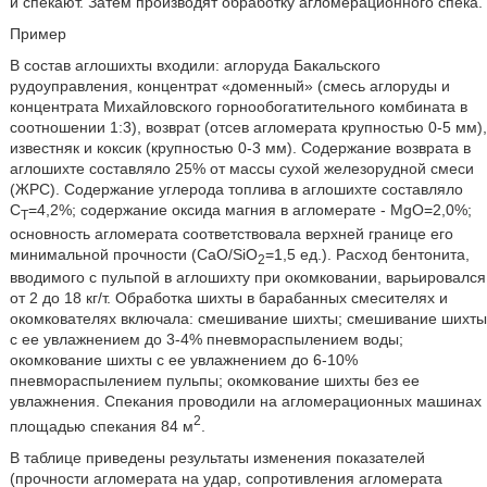
и спекают. Затем производят обработку агломерационного спека.
Пример
В состав аглошихты входили: аглоруда Бакальского
рудоуправления, концентрат «доменный» (смесь аглоруды и
концентрата Михайловского горнообогатительного комбината в
соотношении 1:3), возврат (отсев агломерата крупностью 0-5 мм),
известняк и коксик (крупностью 0-3 мм). Содержание возврата в
аглошихте составляло 25% от массы сухой железорудной смеси
(ЖРС). Содержание углерода топлива в аглошихте составляло
C
=4,2%; содержание оксида магния в агломерате - MgO=2,0%;
T
основность агломерата соответствовала верхней границе его
минимальной прочности (CaO/SiO
=1,5 ед.). Расход бентонита,
2
вводимого с пульпой в аглошихту при окомковании, варьировался
от 2 до 18 кг/т. Обработка шихты в барабанных смесителях и
окомкователях включала: смешивание шихты; смешивание шихты
с ее увлажнением до 3-4% пневмораспылением воды;
окомкование шихты с ее увлажнением до 6-10%
пневмораспылением пульпы; окомкование шихты без ее
увлажнения. Спекания проводили на агломерационных машинах
2
площадью спекания 84 м
.
В таблице приведены результаты изменения показателей
(прочности агломерата на удар, сопротивления агломерата