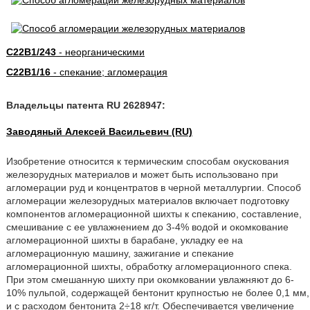
C22B1/243
- неорганическими
C22B1/16
- спекание; агломерация
Владельцы патента RU 2628947:
Заводяный Алексей Васильевич (RU)
Изобретение относится к термическим способам окускования
железорудных материалов и может быть использовано при
агломерации руд и концентратов в черной металлургии. Способ
агломерации железорудных материалов включает подготовку
компонентов агломерационной шихты к спеканию, составление,
смешивание с ее увлажнением до 3-4% водой и окомкование
агломерационной шихты в барабане, укладку ее на
агломерационную машину, зажигание и спекание
агломерационной шихты, обработку агломерационного спека.
При этом смешанную шихту при окомковании увлажняют до 6-
10% пульпой, содержащей бентонит крупностью не более 0,1 мм,
и с расходом бентонита 2÷18 кг/т. Обеспечивается увеличение