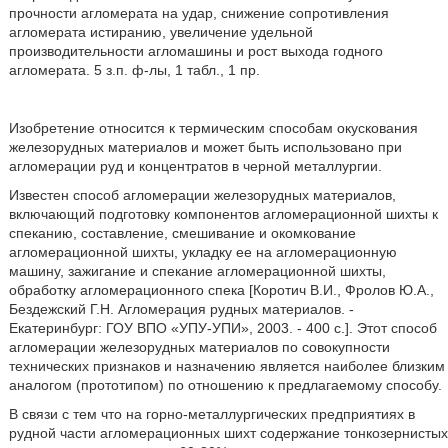
прочности агломерата на удар, снижение сопротивления
агломерата истиранию, увеличение удельной
производительности агломашины и рост выхода годного
агломерата. 5 з.п. ф-лы, 1 табл., 1 пр.
Изобретение относится к термическим способам окускования
железорудных материалов и может быть использовано при
агломерации руд и концентратов в черной металлургии.
Известен способ агломерации железорудных материалов,
включающий подготовку компонентов агломерационной шихты к
спеканию, составление, смешивание и окомкование
агломерационной шихты, укладку ее на агломерационную
машину, зажигание и спекание агломерационной шихты,
обработку агломерационного спека [Коротич В.И., Фролов Ю.А.,
Бездежский Г.Н. Агломерация рудных материалов. -
Екатеринбург: ГОУ ВПО «УПУ-УПИ», 2003. - 400 с.]. Этот способ
агломерации железорудных материалов по совокупности
технических признаков и назначению является наиболее близким
аналогом (прототипом) по отношению к предлагаемому способу.
В связи с тем что на горно-металлургических предприятиях в
рудной части агломерационных шихт содержание тонкозернистых