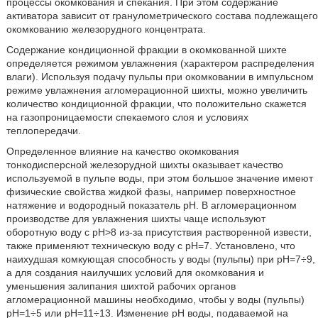
процессы окомкования и спекания. При этом содержание
активатора зависит от гранулометрического состава подлежащего
окомкованию железорудного концентрата.
Содержание кондиционной фракции в окомкованной шихте
определяется режимом увлажнения (характером распределения
влаги). Используя подачу пульпы при окомковании в импульсном
режиме увлажнения агломерационной шихты, можно увеличить
количество кондиционной фракции, что положительно скажется
на газопроницаемости спекаемого слоя и условиях
теплопередачи.
Определенное влияние на качество окомкования
тонкодисперсной железорудной шихты оказывает качество
используемой в пульпе воды, при этом большое значение имеют
физические свойства жидкой фазы, например поверхностное
натяжение и водородный показатель pH. В агломерационном
производстве для увлажнения шихты чаще используют
оборотную воду с pH>8 из-за присутствия растворенной извести,
также применяют техническую воду с pH=7. Установлено, что
наихудшая комкующая способность у воды (пульпы) при pH=7÷9,
а для создания наилучших условий для окомкования и
уменьшения залипания шихтой рабочих органов
агломерационной машины необходимо, чтобы у воды (пульпы)
pH=1÷5 или pH=11÷13. Изменение pH воды, подаваемой на