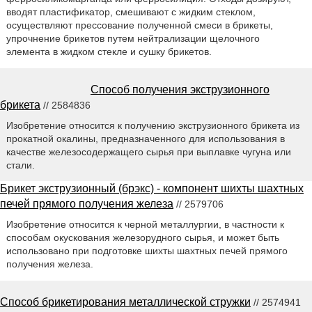
вводят пластификатор, смешивают с жидким стеклом,
осуществляют прессование полученной смеси в брикеты,
упрочнение брикетов путем нейтрализации щелочного
элемента в жидком стекле и сушку брикетов.
Способ получения экструзионного
брикета
// 2584836
Изобретение относится к получению экструзионного брикета из
прокатной окалины, предназначенного для использования в
качестве железосодержащего сырья при выплавке чугуна или
стали.
Брикет экструзионный (брэкс) - компонент шихты шахтных
печей прямого получения железа
// 2579706
Изобретение относится к черной металлургии, в частности к
способам окускования железорудного сырья, и может быть
использовано при подготовке шихты шахтных печей прямого
получения железа.
Способ брикетирования металлической стружки
// 2574941