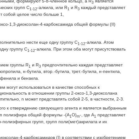
анными, формируют 5-8-членное кольцо, a R
является
3
ческих групп C
-алкила, или R
и R
каждый представляет
1-12
1
3
т собой целое число больше 1,
ксо-1,3-диоксолан-4-карбоксамида общей формулы (II)
ополнительно нести еще одну группу С
-алкила. Атом
1-12
одну группу С
-алкила. При этом оба могут присутствовать
1-12
нием группы R
и R
предпочтительно каждая представляет
1
3
пропила, н-бутила, втор.-бутила, трет.-бутила, н-пентила,
, фенила и бензила.
ем могут использоваться в качестве способных к
иональность в отношении группы 2-оксо-1,3-диоксолана
ительно, n может представлять собой 2-5, в частности, 2-3.
ого к отверждению связующего агента и является выбранным
упп полиэфира общей формулы -(A
O)
-, где A
представляет
1
m
1
о-полиэфирных групп, групп поли(мет)акрилата и их
оксолан-4-карбоксамидов (I) в соответствии с изобретением