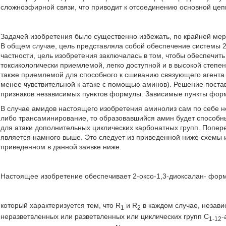
сложноэфирной связи, что приводит к отсоединению основной цеп
Задачей изобретения было существенно избежать, по крайней мере
В общем случае, цель представляла собой обеспечение системы 2
частности, цель изобретения заключалась в том, чтобы обеспечить
токсикологически приемлемой, легко доступной и в высокой степ
также приемлемой для способного к сшиванию связующего агента 
менее чувствительной к атаке с помощью аминов). Решение поста
признаков независимых пунктов формулы. Зависимые пункты фор
В случае амидов настоящего изобретения аминолиз сам по себе н
либо трансаминирование, то образовавшийся амин будет способны
для атаки дополнительных циклических карбонатных групп. Попер
является намного выше. Это следует из приведенной ниже схемы 
приведенном в данной заявке ниже.
Настоящее изобретение обеспечивает 2-оксо-1,3-диоксалан-
форму
который характеризуется тем, что R
и R
в каждом случае, незави
1
2
неразветвленных или разветвленных или циклических групп С
-
1-12