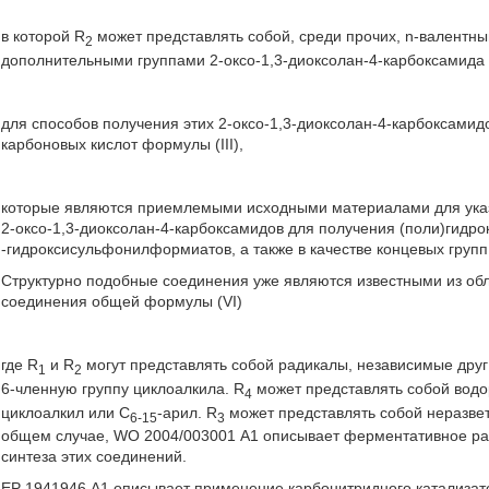
в которой R
может представлять собой, среди прочих, n-валентны
2
дополнительными группами 2-оксо-1,3-диоксолан-4-карбоксамида 
для способов получения этих 2-оксо-1,3-диоксолан-4-карбоксамидо
карбоновых кислот формулы (III),
которые являются приемлемыми исходными материалами для указ
2-оксо-1,3-диоксолан-4-карбоксамидов для получения (поли)гидро
-гидроксисульфонилформиатов, а также в качестве концевых групп
Структурно подобные соединения уже являются известными из об
соединения общей формулы (VI)
где R
и R
могут представлять собой радикалы, независимые друг 
1
2
6-членную группу циклоалкила. R
может представлять собой водо
4
циклоалкил или С
-арил. R
может представлять собой неразве
6-15
3
общем случае, WO 2004/003001 А1 описывает ферментативное раз
синтеза этих соединений.
ЕР 1941946 А1 описывает применение карбонитридного катализат