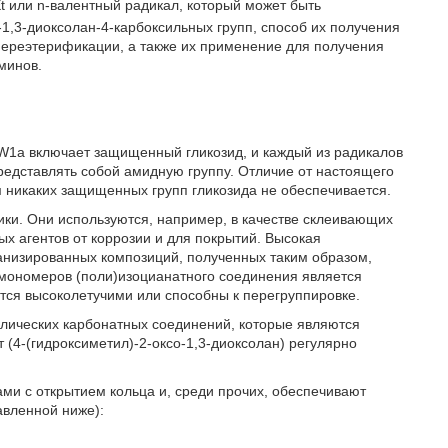
t или n-валентный радикал, который может быть
,3-диоксолан-4-карбоксильных групп, способ их получения
переэтерификации, а также их применение для получения
минов.
 W1a включает защищенный гликозид, и каждый из радикалов
представлять собой амидную группу. Отличие от настоящего
ем никаких защищенных групп гликозида не обеспечивается.
ики. Они используются, например, в качестве склеивающих
ых агентов от коррозии и для покрытий. Высокая
канизированных композиций, полученных таким образом,
мономеров (поли)изоцианатного соединения является
тся высоколетучими или способны к перегруппировке.
клических карбонатных соединений, которые являются
 (4-(гидроксиметил)-2-оксо-1,3-диоксолан) регулярно
ми с открытием кольца и, среди прочих, обеспечивают
авленной ниже):