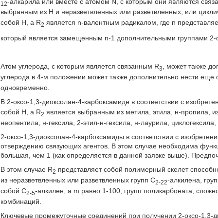
-алкарила или вместе с атомом N, с которым они являются связ
12
выбранным из Н и неразветвленных или разветвленных, или цикли
собой Н, a R
является n-валентным радикалом, где n представляе
2
который является замещенным n-1 дополнительными группами 2-о
Атом углерода, с которым является связанным R
, может также д
3
углерода в 4-м положении может также дополнительно нести еще 
одновременно.
В 2-оксо-1,3-диоксолан-4-карбоксамиде в соответствии с изобрете
собой Н, a R
является выбранным из метила, этила, н-пропила, изо
2
неопентила, н-гексила, 2-этил-н-гексила, н-лаурила, циклогексила
2-оксо-1,3-диоксолан-4-карбоксамиды в соответствии с изобретени
отверждению связующих агентов. В этом случае необходима функц
большая, чем 1 (как определяется в данной заявке выше). Предпочт
В этом случае R
представляет собой полимерный скелет способн
2
из неразветвленных или разветвленных групп С
-алкилена, гр
2-22
собой С
-алкилен, a m равно 1-100, групп поликарбоната, сложн
2-5
комбинаций.
Ключевые промежуточные соединений при получении 2-оксо-1,3-ди