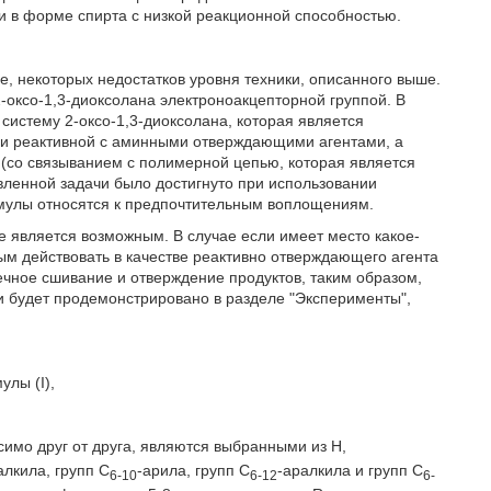
и в форме спирта с низкой реакционной способностью.
, некоторых недостатков уровня техники, описанного выше.
-оксо-1,3-диоксолана электроноакцепторной группой. В
 систему 2-оксо-1,3-диоксолана, которая является
ени реактивной с аминными отверждающими агентами, а
(со связыванием с полимерной цепью, которая является
вленной задачи было достигнуто при использовании
мулы относятся к предпочтительным воплощениям.
е является возможным. В случае если имеет место какое-
м действовать в качестве реактивно отверждающего агента
ечное сшивание и отверждение продуктов, таким образом,
и будет продемонстрировано в разделе "Эксперименты",
лы (I),
симо друг от друга, являются выбранными из Н,
алкила, групп С
-арила, групп С
-аралкила и групп С
6-10
6-12
6-