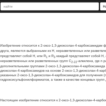
Н
Изобретение относится к 2-оксо-1,3-диоксолан-4-карбоксамидам фо
друга, являются выбранными из Н, неразветвленных или разветвл
представляет собой Н, или R
и R
каждый представляет собой Н, 
1
3
неразветвленных или разветвленных групп С
-алкилена, где n 
2-22
дополнительными группами 2-оксо-1,3-диоксолан-4-карбоксамида о
диоксолан-4-карбоксамидов на основе 2-оксо-1,3-диоксолан-4-карб
указанных 2-оксо-1,3-диоксолан-4-карбоксамидов для получения (
гидроксисульфонилформиатов, а также в качестве концевых групп дл
Настоящее изобретение относится к 2-оксо-1,3-диоксолан-4-карбо