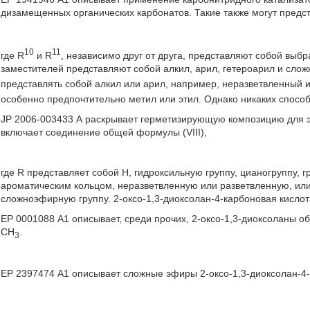
дизамещенных органических карбонатов. Такие также могут предс
10
11
где R
и R
, независимо друг от друга, представляют собой вы
заместителей представляют собой алкил, арил, гетероарил и сл
представлять собой алкил или арил, например, неразветвленный 
особенно предпочтительно метил или этил. Однако никаких способо
JP 2006-003433 А раскрывает герметизирующую композицию для э
включает соединение общей формулы (VIII),
где R представляет собой Н, гидроксильную группу, цианогруппу,
ароматическим кольцом, неразветвленную или разветвленную, или
сложноэфирную группу. 2-оксо-1,3-диоксолан-4-карбоновая кисло
ЕР 0001088 А1 описывает, среди прочих, 2-оксо-1,3-диоксоланы о
СН
.
3
ЕР 2397474 А1 описывает сложные эфиры 2-оксо-1,3-диоксолан-4