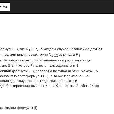
айти
рмулы (I), где R
и R
, в каждом случае независимо друг от
1
2
енных или циклических групп С
-алкила, a R
1-12
3
a R
представляет собой n-валентный радикал в виде
2
равно 2-3, и который является замещенным n-1
бщей формулы (II), способам получения этих 2-оксо-1,3-
оновых кислот формулы (III), а также к применению
поли)гидроксиуретанов, гидроксикарбонатов и
я блокирования аминов. 5 н. и 8 з.п. ф-лы, 2 табл., 14 пр.
ксамидам формулы (I),