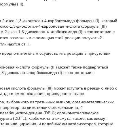
рмулы (III).
 2-оксо-1,3-диоксолан-4-карбоксамида формулы (I), который
оксо-1,3-диоксолан-4-карбоновая кислота формулы (III)
 2-оксо-1,3-диоксолан-4-карбоксамида (I) в соответствии с
ется возможным с помощью этой реакции получать 2-
тличаются от Н.
но предпочтительным осуществлять реакцию в присутствии
боновая кислота формулы (III) может также подвергаться
3-диоксолан-4-карбоксамида (I) в соответствии с
овая кислота формулы (III) может вступать в реакцию либо с
 где n имеет значения, приведенные выше.
ра, выбранного из третичных аминов, органометаллических
например, из диметилциклогексиламина, 4-
иазабициклоундецена (DBU); органометаллическое
рата (DBTL), карбоксилата висмута, такого, как висмут
итана или циркония, и подобных им катализаторов, которые