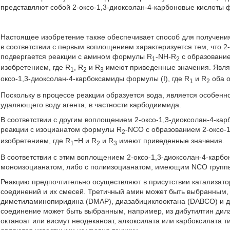
представляют собой 2-оксо-1,3-диоксолан-4-карбоновые кислоты фо
Настоящее изобретение также обеспечивает способ для получения
в соответствии с первым воплощением характеризуется тем, что 2-
подвергается реакции с амином формулы R
-NH-R
с образованием
1
2
изобретением, где R
, R
и R
имеют приведенные значения. Явля
1
2
3
оксо-1,3-диоксолан-4-карбоксамиды формулы (I), где R
и R
оба о
1
2
Поскольку в процессе реакции образуется вода, является особен
удаляющего воду агента, в частности карбодиимида.
В соответствии с другим воплощением 2-оксо-1,3-диоксолан-4-кар
реакции с изоцианатом формулы R
-NCO с образованием 2-оксо-1,
2
изобретением, где R
=Н и R
и R
имеют приведенные значения.
1
2
3
В соответствии с этим воплощением 2-оксо-1,3-диоксолан-4-карбон
моноизоцианатом, либо с полиизоцианатом, имеющим NCO группы,
Реакцию предпочтительно осуществляют в присутствии катализато
соединений и их смесей. Третичный амин может быть выбранным, 
диметиламинопиридина (DMAP), диазабициклооктана (DABCO) и д
соединение может быть выбранным, например, из дибутилтин дилау
октаноат или висмут неодеканоат, алкоксилата или карбоксилата т