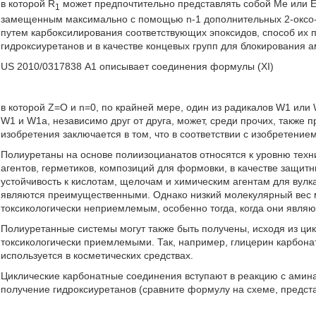
в которой R
может предпочтительно представлять собой Me или E
1
замещенным максимально с помощью n-1 дополнительных 2-оксо-1
путем карбоксилирования соответствующих эпоксидов, способ их 
гидроксиуретанов и в качестве концевых групп для блокирования а
US 2010/0317838 А1 описывает соединения формулы (XI)
в которой Z=О и n=0, по крайней мере, один из радикалов W1 или
W1 и W1a, независимо друг от друга, может, среди прочих, также 
изобретения заключается в том, что в соответствии с изобретени
Полиуретаны на основе полиизоцианатов относятся к уровню техн
агентов, герметиков, композиций для формовки, в качестве защитн
устойчивость к кислотам, щелочам и химическим агентам для вул
являются преимущественными. Однако низкий молекулярный вес 
токсикологически неприемлемым, особенно тогда, когда они являю
Полиуретанные системы могут также быть получены, исходя из ци
токсикологически приемлемыми. Так, например, глицерин карбонат
используется в косметических средствах.
Циклические карбонатные соединения вступают в реакцию с амина
получение гидроксиуретанов (сравните формулу на схеме, предст