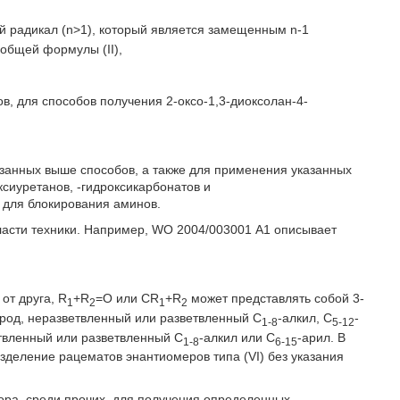
й радикал (n>1), который является замещенным n-1
общей формулы (II),
в, для способов получения 2-оксо-1,3-диоксолан-4-
анных выше способов, а также для применения указанных
ксиуретанов, -гидроксикарбонатов и
 для блокирования аминов.
ласти техники. Например, WO 2004/003001 А1 описывает
от друга, R
+R
=О или CR
+R
может представлять собой 3-
1
2
1
2
род, неразветвленный или разветвленный C
-алкил, C
-
1-8
5-12
твленный или разветвленный C
-алкил или С
-арил. В
1-8
6-15
деление рацематов энантиомеров типа (VI) без указания
ора, среди прочих, для получения определенных