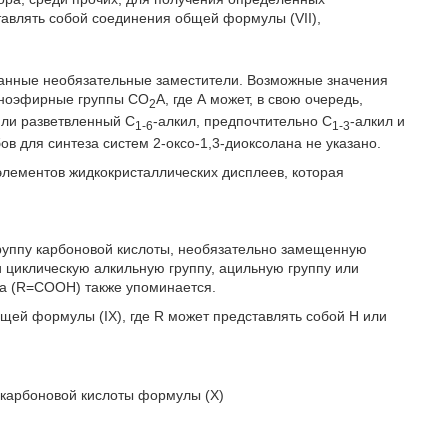
тавлять собой соединения общей формулы (VII),
бранные необязательные заместители. Возможные значения
ожноэфирные группы СО
А, где А может, в свою очередь,
2
или разветвленный C
-алкил, предпочтительно C
-алкил и
1-6
1-3
в для синтеза систем 2-оксо-1,3-диоксолана не указано.
лементов жидкокристаллических дисплеев, которая
 группу карбоновой кислоты, необязательно замещенную
 циклическую алкильную группу, ацильную группу или
та (R=СООН) также упоминается.
бщей формулы (IX), где R может представлять собой Н или
-карбоновой кислоты формулы (X)