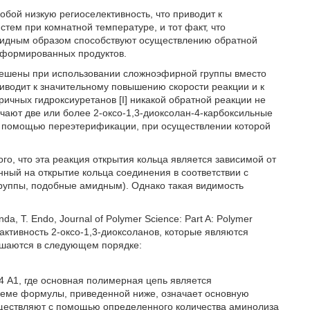
обой низкую региоселективность, что приводит к
стем при комнатной температуре, и тот факт, что
евидным образом способствуют осуществлению обратной
сформированных продуктов.
решены при использовании сложноэфирной группы вместо
риводит к значительному повышению скорости реакции и к
ричных гидроксиуретанов [I] никакой обратной реакции не
чают две или более 2-оксо-1,3-диоксолан-4-карбоксильные
 с помощью переэтерификации, при осуществлении которой
го, что эта реакция открытия кольца является зависимой от
нный на открытие кольца соединения в соответствии с
группы, подобные амидным). Однако такая видимость
, Т. Endo, Journal of Polymer Science: Part A: Polymer
реактивность 2-оксо-1,3-диоксоланов, которые являются
шаются в следующем порядке:
4 А1, где основная полимерная цепь является
хеме формулы, приведенной ниже, означает основную
уществляют с помощью определенного количества аминолиза