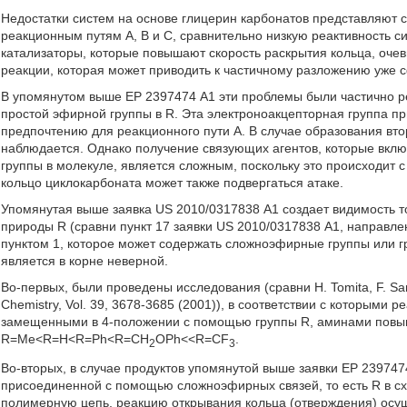
Недостатки систем на основе глицерин карбонатов представляют с
реакционным путям А, В и С, сравнительно низкую реактивность си
катализаторы, которые повышают скорость раскрытия кольца, оч
реакции, которая может приводить к частичному разложению уже 
В упомянутом выше ЕР 2397474 А1 эти проблемы были частично 
простой эфирной группы в R. Эта электроноакцепторная группа п
предпочтению для реакционного пути А. В случае образования вто
наблюдается. Однако получение связующих агентов, которые вклю
группы в молекуле, является сложным, поскольку это происходит
кольцо циклокарбоната может также подвергаться атаке.
Упомянутая выше заявка US 2010/0317838 А1 создает видимость то
природы R (сравни пункт 17 заявки US 2010/0317838 А1, направле
пунктом 1, которое может содержать сложноэфирные группы или 
является в корне неверной.
Во-первых, были проведены исследования (сравни Н. Tomita, F. Sanda
Chemistry, Vol. 39, 3678-3685 (2001)), в соответствии с которыми 
замещенными в 4-положении с помощью группы R, аминами повы
R=Me<R=H<R=Ph<R=CH
OPh<<R=CF
.
2
3
Во-вторых, в случае продуктов упомянутой выше заявки ЕР 239747
присоединенной с помощью сложноэфирных связей, то есть R в с
полимерную цепь, реакцию открывания кольца (отверждения) ос