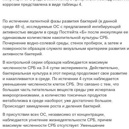
коррозии представлена в виде таблицы 4.
По истечении латентной фазы развития бактерий (в данной
среде 48 ч), исследуемые ОС с предлагаемой ингибирующей
активностью вводили в среду Постгейта «Б» после инокуляции ее
одинаковым количеством накопительной культуры СРБ.
Почернение водно-солевой среды, стенок пробирок, а затем и
поверхности образцов служило визуальным критерием развития и
активности бактерий.
В контрольной серии образцов наблюдается максимум
численности СРБ на 3-4 сутки эксперимента. Действительно,
бактериальная культура в этот период продолжает свое развитие
и накапливается в среде. По истечении 4 суток наблюдается
уменьшение численности клеток СРБ. Это связано с тем, что
большая часть питательных веществ среды уже исчерпана
микроорганизмами, а количество токсичных продуктов
метаболизма в среде наоборот, уже достаточно большое.
Происходит замедление роста и деления бактерий.
В присутствии всех ОС, независимо от концентрации,
наблюдается угнетение жизнедеятельности СРБ, причем
максимум численности СРБ отсутствует. Уменьшение