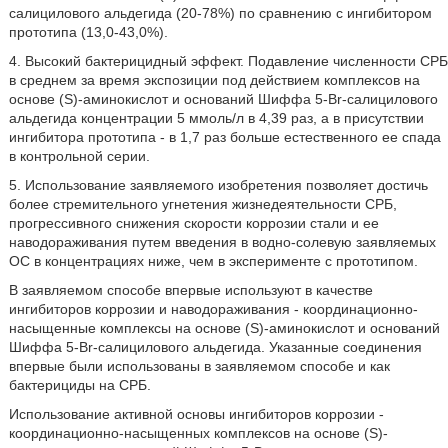
салицилового альдегида (20-78%) по сравнению с ингибитором
прототипа (13,0-43,0%).
4. Высокий бактерицидный эффект. Подавление численности СРБ
в среднем за время экспозиции под действием комплексов на
основе (S)-аминокислот и оснований Шиффа 5-Br-салицилового
альдегида концентрации 5 ммоль/л в 4,39 раз, а в присутствии
ингибитора прототипа - в 1,7 раз больше естественного ее спада
в контрольной серии.
5. Использование заявляемого изобретения позволяет достичь
более стремительного угнетения жизнедеятельности СРБ,
прогрессивного снижения скорости коррозии стали и ее
наводораживания путем введения в водно-солевую заявляемых
ОС в концентрациях ниже, чем в эксперименте с прототипом.
В заявляемом способе впервые используют в качестве
ингибиторов коррозии и наводораживания - координационно-
насыщенные комплексы на основе (S)-аминокислот и оснований
Шиффа 5-Br-салицилового альдегида. Указанные соединения
впервые были использованы в заявляемом способе и как
бактерициды на СРБ.
Использование активной основы ингибиторов коррозии -
координационно-насыщенных комплексов на основе (S)-