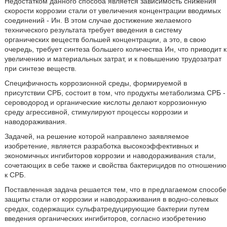
Недостатком данного способа является зависимость снижения
скорости коррозии стали от увеличения концентрации вводимых
соединений - Ин. В этом случае достижение желаемого
технического результата требует введения в систему
органических веществ большей концентрации, а это, в свою
очередь, требует синтеза большего количества Ин, что приводит к
увеличению и материальных затрат, и к повышению трудозатрат
при синтезе веществ.
Специфичность коррозионной среды, формируемой в
присутствии СРБ, состоит в том, что продукты метаболизма СРБ -
сероводород и органические кислоты делают коррозионную
среду агрессивной, стимулируют процессы коррозии и
наводораживания.
Задачей, на решение которой направлено заявляемое
изобретение, является разработка высокоэффективных и
экономичных ингибиторов коррозии и наводораживания стали,
сочетающих в себе также и свойства бактерицидов по отношению
к СРБ.
Поставленная задача решается тем, что в предлагаемом способе
защиты стали от коррозии и наводораживания в водно-солевых
средах, содержащих сульфатредуцирующие бактерии путем
введения органических ингибиторов, согласно изобретению