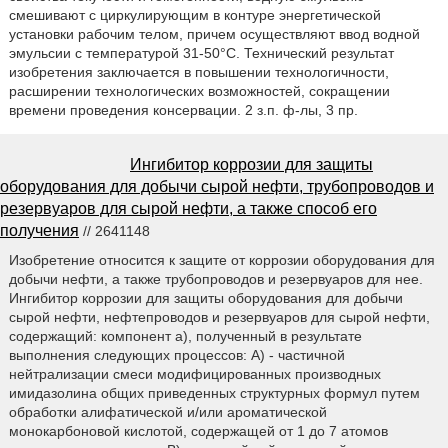
смешивают с циркулирующим в контуре энергетической
установки рабочим телом, причем осуществляют ввод водной
эмульсии с температурой 31-50°C. Технический результат
изобретения заключается в повышении технологичности,
расширении технологических возможностей, сокращении
времени проведения консервации. 2 з.п. ф-лы, 3 пр.
Ингибитор коррозии для защиты
оборудования для добычи сырой нефти, трубопроводов и
резервуаров для сырой нефти, а также способ его
получения
// 2641148
Изобретение относится к защите от коррозии оборудования для
добычи нефти, а также трубопроводов и резервуаров для нее.
Ингибитор коррозии для защиты оборудования для добычи
сырой нефти, нефтепроводов и резервуаров для сырой нефти,
содержащий: компонент а), полученный в результате
выполнения следующих процессов: А) - частичной
нейтрализации смеси модифицированных производных
имидазолина общих приведенных структурных формул путем
обработки алифатической и/или ароматической
монокарбоновой кислотой, содержащей от 1 до 7 атомов