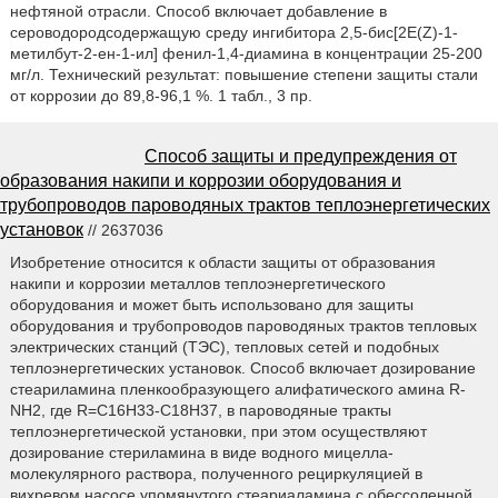
нефтяной отрасли. Способ включает добавление в
сероводородсодержащую среду ингибитора 2,5-бис[2Е(Z)-1-
метилбут-2-ен-1-ил] фенил-1,4-диамина в концентрации 25-200
мг/л. Технический результат: повышение степени защиты стали
от коррозии до 89,8-96,1 %. 1 табл., 3 пр.
Способ защиты и предупреждения от
образования накипи и коррозии оборудования и
трубопроводов пароводяных трактов теплоэнергетических
установок
// 2637036
Изобретение относится к области защиты от образования
накипи и коррозии металлов теплоэнергетического
оборудования и может быть использовано для защиты
оборудования и трубопроводов пароводяных трактов тепловых
электрических станций (ТЭС), тепловых сетей и подобных
теплоэнергетических установок. Способ включает дозирование
стеариламина пленкообразующего алифатического амина R-
NH2, где R=C16H33-С18Н37, в пароводяные тракты
теплоэнергетической установки, при этом осуществляют
дозирование стериламина в виде водного мицелла-
молекулярного раствора, полученного рециркуляцией в
вихревом насосе упомянутого стеариаламина с обессоленной