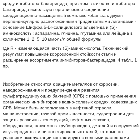
среду ингибитора-бактерицида, при этом в качестве ингибитора-
бактерицида используют органическое соединение -
координационно-насыщенный комплекс кобальта с двумя
перпендикулярно расположенными тридентатными лигандами -
основание Шиффа 5-Br-салицилового альдегида и (S)-
аминокислоты: аспарагина, глицина, глутамина или лейцина в
количестве 1, 2, 5, 10 ммоль/л общей формулы
где R - изменяющаяся часть (S)-аминокислоты. Технический
результат: повышение коррозионной стойкости стали и
расширение ассортимента ингибиторов-бактерицидов. 4 табл., 1
пр.
Изобретение относится к защите металлов от коррозии,
наводороживания и предупреждения развития
сульфатредуцирующих бактерий (СРБ) с помощью применения
органических ингибиторов в водно-солевых средах, содержащих
СРБ. Может быть использовано в нефтяной отрасли,
машиностроении, газовой промышленности, судостроении для
защиты различных конструкций, нефтяных скважин,
оборудования, подземных трубопроводов, деталей и сооружений
из углеродистых и низколегированных сталей, которые по
условиям эксплуатации контактируют с водными растворами