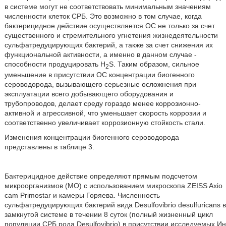
в системе могут не соответствовать минимальным значениям
численности клеток СРБ. Это возможно в том случае, когда
бактерицидное действие осуществляется ОС не только за счет
существенного и стремительного угнетения жизнедеятельности
сульфатредуцирующих бактерий, а также за счет снижения их
функциональной активности, а именно в данном случае -
способности продуцировать H
S. Таким образом, сильное
2
уменьшение в присутствии ОС концентрации биогенного
сероводорода, вызывающего серьезные осложнения при
эксплуатации всего добывающего оборудования и
трубопроводов, делает среду гораздо менее коррозионно-
активной и агрессивной, что уменьшает скорость коррозии и
соответственно увеличивает коррозионную стойкость стали.
Изменения концентрации биогенного сероводорода
представлены в таблице 3.
Бактерицидное действие определяют прямым подсчетом
микроорганизмов (МО) с использованием микроскопа ZEISS Axio
cam Primostar и камеры Горяева. Численность
сульфатредуцирующих бактерий вида Desulfovibrio desulfuricans в
замкнутой системе в течении 8 суток (полный жизненный цикл
популяции СРБ рода Desulfovibrio) в присутствии исследуемых Ин