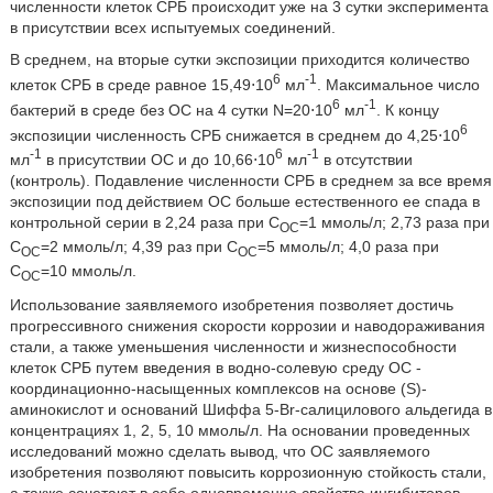
численности клеток СРБ происходит уже на 3 сутки эксперимента
в присутствии всех испытуемых соединений.
В среднем, на вторые сутки экспозиции приходится количество
6
-1
клеток СРБ в среде равное 15,49⋅10
мл
. Максимальное число
6
-1
бактерий в среде без ОС на 4 сутки N=20⋅10
мл
. К концу
6
экспозиции численность СРБ снижается в среднем до 4,25⋅10
-1
6
-1
мл
в присутствии ОС и до 10,66⋅10
мл
в отсутствии
(контроль). Подавление численности СРБ в среднем за все время
экспозиции под действием ОС больше естественного ее спада в
контрольной серии в 2,24 раза при С
=1 ммоль/л; 2,73 раза при
ОС
С
=2 ммоль/л; 4,39 раз при С
=5 ммоль/л; 4,0 раза при
ОС
ОС
С
=10 ммоль/л.
ОС
Использование заявляемого изобретения позволяет достичь
прогрессивного снижения скорости коррозии и наводораживания
стали, а также уменьшения численности и жизнеспособности
клеток СРБ путем введения в водно-солевую среду ОС -
координационно-насыщенных комплексов на основе (S)-
аминокислот и оснований Шиффа 5-Br-салицилового альдегида в
концентрациях 1, 2, 5, 10 ммоль/л. На основании проведенных
исследований можно сделать вывод, что ОС заявляемого
изобретения позволяют повысить коррозионную стойкость стали,