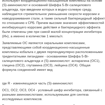
используют координационно-насыщенные комплексы на основе
(S)-аминокислот и оснований Шиффа 5-Br-салицилового
альдегида, при введении которых в водно-солевую среду,
наблюдается стремительное уменьшение скорости коррозии и
наводораживания стали, а также сильный бактерицидный эффект
по отношению к СРБ. Причем высокие значения эффективностей
ингибирующего коррозию действия и бактерицидного эффекта
были отмечены уже при самой малой концентрации ингибитора
(Ин), а именно в количестве 1 ммоль/л.
Заявляемые ОС являются хиральными комплексами,
представляющими собой координационно-насыщенные
комплексы кобальта с двумя перпендикулярно расположенными
тридентатными лигандами - основаниями Шиффа 5-Br-
салицилового альдегида и (S)-аминокислот: аспарагина (ОС1),
глицина (ОС2), глутамина (ОС3), лейцина (ОС4). Общая
формула соединений имеет вид
где R - изменяющаяся часть (S)-аминокислот.
ОС1, ОС2, ОС3, ОС4 - условный шифр ингибитора, связанный с
разными аминокислотами, используемыми для синтеза
исследуемых комплексов.