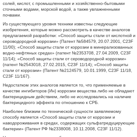
солей, кислот, с промышленными и хозяйственно-бытовыми
сточными водами, морской водой, а также увлажненными
почвами.
Из существующего уровня техники известны следующие
изобретения, которые можно рассмотреть в качестве аналогов
предлагаемой разработки: «Способ защиты стали от кислотной и
сероводородной коррозии» (Патент №584579, 20.07.2001, C23F
11/00); «Способ защиты стали от коррозии в минерализованных
водно-нефтяных средах» (патент №2353708, 27.04.2009, C23F
11/14); «Способ защиты стали от сероводородной коррозии»
(патент №2543018, 27.02.2015, C23F 11/14); «Способ защиты
стали от коррозии» (Патент №2124579, 10.01.1999, C23F 11/18,
C23F 11/167).
Недостатком этих аналогов является то, что применяемые в
качестве ингибиторов (Ин) коррозии вещества либо не обладают
бактерицидным действием, либо не исследовались на наличие
бактерицидного эффекта по отношению к СРБ.
Наиболее близким по технической сущности заявляемому
способу является «Способ защиты стали от коррозии и
наводороживания в средах, содержащих сульфатредуцирующие
бактерии» (Патент РФ №2338008, 10.11.2008, C23F 11/12).