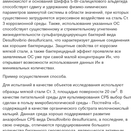
аминокислот и оснований Шиффа 5-Br-салицилового альдегида
способствует сдвигу и удержанию физико-химических
параметров замкнутой системы в области значений, при которых
существенно затрудняется агрессивное воздействие на сталь Ст.
3 коррозионной среды. Также, использование указанных ОС
способствует существенному и стремительному угнетению
жизнедеятельности сульфатредуцирующих бактерий вида
Desulfovibrio desulfuricans, что характеризует данные соединения
как хорошие бактерициды. Защитные свойства от коррозии
мягкой стали, а также бактерицидный эффект проявляли все
заявляемые ОС уже при самой малой концентрации Ин, что
открывает возможности использования данных Ин в
минимальных количествах.
Пример осуществления способа.
Для испытаний в качестве объектов исследования используют
2
образцы мягкой стали Ст. 3, площадью поверхности 20 см
. В
качестве питательной среды для культивирования СРБ выбор был
сделан в пользу микробиологической среды - Постгейта «Б»,
содержащей в качестве органического субстрата молочнокислый
кальций. Данная среда хорошо поддерживает развитие
анаэробных СРБ вида Desulfovibrio desulfuricans, а последние, в
свою очередь, отличаются продуцированием большого
количества биогенного сероводорода, являющегося активным