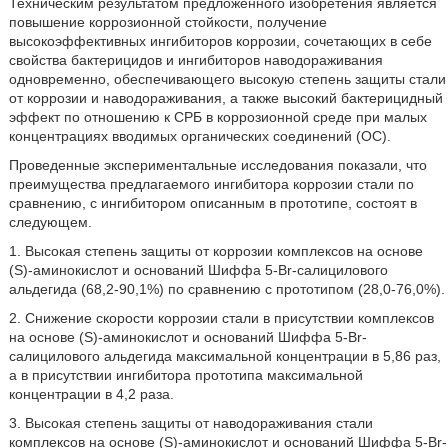
Техническим результатом предложенного изобретения является
повышение коррозионной стойкости, получение
высокоэффективных ингибиторов коррозии, сочетающих в себе
свойства бактерицидов и ингибиторов наводораживания
одновременно, обеспечивающего высокую степень защиты стали
от коррозии и наводораживания, а также высокий бактерицидный
эффект по отношению к СРБ в коррозионной среде при малых
концентрациях вводимых органических соединений (ОС).
Проведенные экспериментальные исследования показали, что
преимущества предлагаемого ингибитора коррозии стали по
сравнению, с ингибитором описанным в прототипе, состоят в
следующем.
1. Высокая степень защиты от коррозии комплексов на основе
(S)-аминокислот и оснований Шиффа 5-Br-салицилового
альдегида (68,2-90,1%) по сравнению с прототипом (28,0-76,0%).
2. Снижение скорости коррозии стали в присутствии комплексов
на основе (S)-аминокислот и оснований Шиффа 5-Br-
салицилового альдегида максимальной концентрации в 5,86 раз,
а в присутствии ингибитора прототипа максимальной
концентрации в 4,2 раза.
3. Высокая степень защиты от наводораживания стали
комплексов на основе (S)-аминокислот и оснований Шиффа 5-Br-