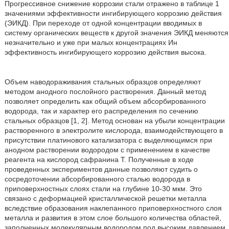
Прогрессивное снижение коррозии стали отражено в таблице 1
значениями эффективности ингибирующего коррозию действия
(ЭИКД). При переходе от одной концентрации вводимых в
систему органических веществ к другой значения ЭИКД меняются
незначительно и уже при малых концентрациях Ин
эффективность ингибирующего коррозию действия высока.
Объем наводораживания стальных образцов определяют
методом анодного послойного растворения. Данный метод
позволяет определить как общий объем абсорбированного
водорода, так и характер его распределения по сечению
стальных образцов [1, 2]. Метод основан на убыли концентрации
растворенного в электролите кислорода, взаимодействующего в
присутствии платинового катализатора с выделяющимся при
анодном растворении водородом с применением в качестве
реагента на кислород сафранина Т. Полученные в ходе
проведенных экспериментов данные позволяют судить о
сосредоточении абсорбированного сталью водорода в
приповерхностных слоях стали на глубине 10-30 мкм. Это
связано с деформацией кристаллической решетки металла
вследствие образования наклепанного приповерхностного слоя
металла и развития в этом слое большого количества областей,
заполненных молекулярным водородом под высоким давлением