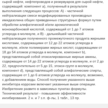
сырой нефти, нефтепроводов и резервуаров для сырой нефти,
содержащий: компонент а), полученный в результате
выполнения следующих процессов: А) - частичной
нейтрализации смеси модифицированных производных
имидазолина общих приведенных структурных формул путем
обработки алифатической и/или ароматической
монокарбоновой кислотой, содержащей от 1 до 7 атомов
углерода в молекуле, и В) - дальнейшей частичной
нейтрализации полученного промежуточного продукта жирными
кислотами, содержащими от 12 до 22 атомов углерода в
молекуле, и/или полимерами жирных кислот, содержащими от
18 до 54 атомов углерода в молекуле, компонент b),
представляющий собой этоксилированные жирные амины,
содержащие от 14 до 22 атомов углерода в молекуле, и от 2 до
22, предпочтительно от 5 до 15, этокси-групп в молекуле,
компонент d), представляющий собой алифатические спирты,
содержащие от 1 до 6 атомов углерода на молекулу, возможно,
с добавлением воды. Способ получения указанного выше
ингибитора коррозии включает указанные выше операции.
Изобретение развито в зависимых пунктах формулы.
Технический результат - повышение эффективности
ингибирования. 2 н. и 7 з.п. ф-лы, 1 табл., 13 пр.