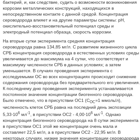
бактерий, и, как следствие, судить о возможности возникновения
коррозии металлических конструкций, находящихся в
непосредственном контакте с данной средой. Концентрация
сероводорода влияет и на другие параметры системы: pH,
окислительно-восстановительный потенциал среды и
электродный потенциал образца, скорость коррозии.
На вторые сутки эксперимента средняя концентрация
сероводорода равна 134,85 мг/л. С развитием жизненного цикла
СРБ концентрация сероводорода в естественных условиях среды
увеличивается до максимума на 4 сутки, что соответствует и
максимуму численности СРБ в данных условиях; а затем
уменьшается. В случаях проведения эксперимента с
исследуемыми ОС во всех концентрациях происходит снижение
содержания сероводорода без предварительного его увеличения.
К последнему дню проведения эксперимента устанавливается
постоянное значение концентрации биогенного сероводорода.
Было отмечено, что в присутствии ОС1 (С
=1 ммоль/л),
ОС
численность клеток СРБ равна на последний день экспозиции
6
-1
6
-1
5,33⋅10
мл
, в присутствии ОС2 - 4,00⋅10
мл
. Однако
концентрация биогенного сероводорода на 8 сутки эксперимента
в присутствии ОС1 этой же концентрации очень мала и
составляет 22,5 мг/л, а в присутствии ОС2 - 22,95 мг/л. В
некоторых случаях, низкие значения концентрации сероводорода