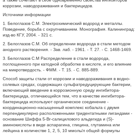
а также сочетают в себе одновременно свойства ингибиторов
коррозии, наводораживания и бактерицидов.
Источники информации
1. Белоглазов С.М. Электрохимический водород и металлы.
Поведение, борьба с охрупчиванием. Монография. Калининград:
изд-во КГУ, 2004. - 321 с.
2. Белоглазов С.М. Об определении водорода в стали методом
анодного растворения. - Зав. лаб. - 1961. - Т. 27. - С. 1468-1469.
3. Белоглазов С.М Распределение в стали водорода,
поглощенного при катодной обработке в кислоте, и его влияние
на микротвердость. - ФММ. - Т. 15. - С. 885-889.
Способ защиты стали от коррозии и наводораживания в водно-
солевых средах, содержащих сульфатредуцирующие бактерии,
включающий введение в коррозионную среду ингибитора-
бактерицида, отличающийся тем, что в качестве ингибитора-
бактерицида используют органическое соединение -
координационно-насыщенный комплекс кобальта с двумя
перпендикулярно расположенными тридентатными лигандами -
основание Шиффа 5-Br-салицилового альдегида и (S)-
аминокислоты в виде аспарагина, глицина, глутамина или
лейцина в количестве 1, 2, 5, 10 ммоль/л общей формулы