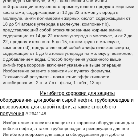
углерода в молекуле, и В) - дальнейшей частичной
нейтрализации полученного промежуточного продукта жирными
кислотами, содержащими от 12 до 22 атомов углерода в
молекуле, и/или полимерами жирных кислот, содержащими от
18 до 54 атомов углерода в молекуле, компонент b),
представляющий собой этоксилированные жирные амины,
содержащие от 14 до 22 атомов углерода в молекуле, и от 2 до
22, предпочтительно от 5 до 15, этокси-групп в молекуле,
компонент d), представляющий собой алифатические спирты,
содержащие от 1 до 6 атомов углерода на молекулу, возможно,
с добавлением воды. Способ получения указанного выше
ингибитора коррозии включает указанные выше операции.
Изобретение развито в зависимых пунктах формулы.
Технический результат - повышение эффективности
ингибирования. 2 н. и 7 з.п. ф-лы, 1 табл., 13 пр.
Ингибитор коррозии для защиты
оборудования для добычи сырой нефти, трубопроводов и
резервуаров для сырой нефти, а также способ его
получения
// 2641148
Изобретение относится к защите от коррозии оборудования для
добычи нефти, а также трубопроводов и резервуаров для нее.
Ингибитор коррозии для защиты оборудования для добычи