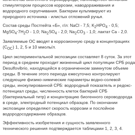
стимулятором процессов коррозии, наводораживания и
водородного охрупчивания. Бактерии культивируют из
природного источника - илистых отложений ручья.
Состав среды Постгейта «Б», г/л: NaCl - 7,5; K
HPO
- 0,5;
2
4
MgSO
⋅7H
O - 1,0; Na
SO
- 2,0; Na
CO
- 1,0; лактат Ca - 2,0.
4
2
2
4
2
3
Заявляемые ОС вводят в коррозионную среду в концентрациях
(С
) 1, 2, 5 и 10 ммоль/л.
ОС
Цикл экспериментальной экспозиции составляет 8 суток. За этот
период в среднем проходит жизненный цикл популяции СРБ рода
Desulfovibrio, находящейся в ограниченном замкнутом объеме
среды. В течение этого периода ежесуточно контролируют
следующие физико-химические параметры водно-солевой
среды, инокулированной СРБ: водородный показатель и редокс-
потенциал среды, численность клеток бактерий СРБ
(бактериальный титр) и концентрацию биогенного сероводорода
в среде, электродный потенциал образцов. По окончании
экспозиции определяют скорость коррозии и послойное
водородосодержание образцов.
Эффективность изобретения и сущность заявленного
технического решения подтверждается таблицами 1, 2, 3, 4.