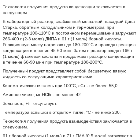
Технология получения продукта конденсации заключается в
следующем.
В лабораторный реактор, снабженный мешалкой, насадкой Дина-
Старка, обратным холодильником и термометром, при
температуре 100-110°C и постоянном перемешивании загружают
266-400 г (2-3 моля) ДИПА и 61 г (1 моль) борной кислоты.
Реакционную массу нагревают до 180-200°C и проводят реакцию
конденсации в течение 45-60 мин. Затем в реактор вводят 166 г
(1 моль) фталевой кислоты и продолжают реакцию конденсации
в течение 60-90 мин при температуре 180-200°C.
Полученный продукт представляет собой бесцветную вязкую
жидкость со следующими характеристиками:
Кинематическая вязкость при 100°C, сСт - не более 55,0.
Аминное число, мг HCl/г - не менее 42.
Зольность, % - отсутствует.
Температура вспышки в открытом тигле, °C - не ниже 200.
Технология получения продукта взаимодействия заключается в
следующем.
61 г борной кислоты (1 моль) и 71 г ГМА (0,5 моля) загружают в