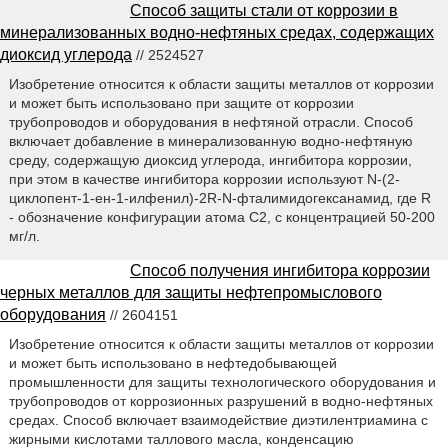
Способ защиты стали от коррозии в
минерализованных водно-нефтяных средах, содержащих
диоксид углерода
// 2524527
Изобретение относится к области защиты металлов от коррозии
и может быть использовано при защите от коррозии
трубопроводов и оборудования в нефтяной отрасли. Способ
включает добавление в минерализованную водно-нефтяную
среду, содержащую диоксид углерода, ингибитора коррозии,
при этом в качестве ингибитора коррозии используют N-(2-
циклопент-1-ен-1-илфенил)-2R-N-фталимидогексанамид, где R
- обозначение конфигурации атома С2, с концентрацией 50-200
мг/л.
Способ получения ингибитора коррозии
черных металлов для защиты нефтепромыслового
оборудования
// 2604151
Изобретение относится к области защиты металлов от коррозии
и может быть использовано в нефтедобывающей
промышленности для защиты технологического оборудования и
трубопроводов от коррозионных разрушений в водно-нефтяных
средах. Способ включает взаимодействие диэтилентриамина с
жирными кислотами таллового масла, конденсацию