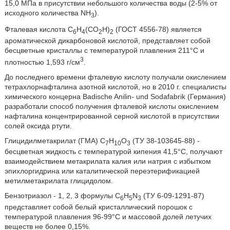
15,0 МПа в присутствии небольшого количества воды (2-5% от
исходного количества NH
).
3
Фталевая кислота С
Н
(СO
Н)
(ГОСТ 4556-78) является
6
4
2
2
ароматической дикарбоновой кислотой, представляет собой
бесцветные кристаллы с температурой плавления 211°C и
3
плотностью 1,593 г/см
.
До последнего времени фталевую кислоту получали окислением
тетрахлорнафталина азотной кислотой, но в 2010 г. специалисты
химического концерна Badische Anilin- und Sodafabrik (Германия)
разработали способ получения фталевой кислоты окислением
нафталина концентрированной серной кислотой в присутствии
солей оксида ртути.
Глицидилметакрилат (ГМА) C
H
O
(ТУ 38-103645-88) -
7
10
3
бесцветная жидкость с температурой кипения 41,5°C, получают
взаимодействием метакрилата калия или натрия с избытком
эпихлоргидрина или каталитической переэтерификацией
метилметакрилата глицидолом.
Бензотриазол - 1, 2, 3 формулы C
H
N
(ТУ 6-09-1291-87)
6
5
3
представляет собой белый кристаллический порошок с
температурой плавления 96-99°C и массовой долей летучих
веществ не более 0,15%.