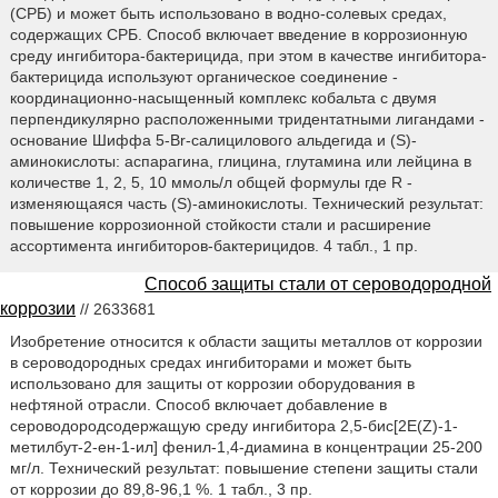
(СРБ) и может быть использовано в водно-солевых средах,
содержащих СРБ. Способ включает введение в коррозионную
среду ингибитора-бактерицида, при этом в качестве ингибитора-
бактерицида используют органическое соединение -
координационно-насыщенный комплекс кобальта с двумя
перпендикулярно расположенными тридентатными лигандами -
основание Шиффа 5-Br-салицилового альдегида и (S)-
аминокислоты: аспарагина, глицина, глутамина или лейцина в
количестве 1, 2, 5, 10 ммоль/л общей формулы где R -
изменяющаяся часть (S)-аминокислоты. Технический результат:
повышение коррозионной стойкости стали и расширение
ассортимента ингибиторов-бактерицидов. 4 табл., 1 пр.
Способ защиты стали от сероводородной
коррозии
// 2633681
Изобретение относится к области защиты металлов от коррозии
в сероводородных средах ингибиторами и может быть
использовано для защиты от коррозии оборудования в
нефтяной отрасли. Способ включает добавление в
сероводородсодержащую среду ингибитора 2,5-бис[2Е(Z)-1-
метилбут-2-ен-1-ил] фенил-1,4-диамина в концентрации 25-200
мг/л. Технический результат: повышение степени защиты стали
от коррозии до 89,8-96,1 %. 1 табл., 3 пр.