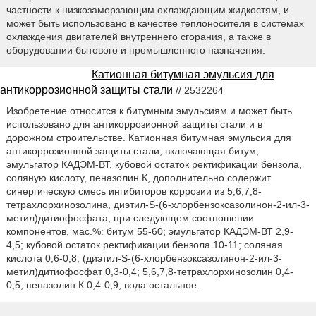
частности к низкозамерзающим охлаждающим жидкостям, и
может быть использовано в качестве теплоносителя в системах
охлаждения двигателей внутреннего сгорания, а также в
оборудовании бытового и промышленного назначения.
Катионная битумная эмульсия для
антикоррозионной защиты стали
// 2532264
Изобретение относится к битумным эмульсиям и может быть
использовано для антикоррозионной защиты стали и в
дорожном строительстве. Катионная битумная эмульсия для
антикоррозионной защиты стали, включающая битум,
эмульгатор КАДЭМ-ВТ, кубовой остаток ректификации бензола,
соляную кислоту, пеназолин К, дополнительно содержит
синергическую смесь ингибиторов коррозии из 5,6,7,8-
тетрахлорхинозолина, диэтил-S-(6-хлорбензоксазолинон-2-ил-3-
метил)дитиофосфата, при следующем соотношении
компонентов, мас.%: битум 55-60; эмульгатор КАДЭМ-ВТ 2,9-
4,5; кубовой остаток ректификации бензола 10-11; соляная
кислота 0,6-0,8; (диэтил-S-(6-хлорбензоксазолинон-2-ил-3-
метил)дитиофосфат 0,3-0,4; 5,6,7,8-тетрахлорхинозолин 0,4-
0,5; пеназолин К 0,4-0,9; вода остальное.