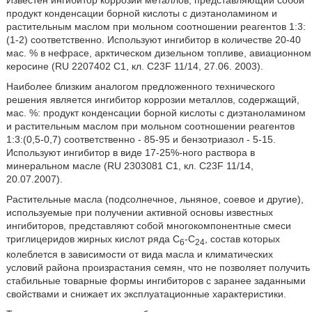
Известен ингибитор коррозии металлов, представляющий собой
продукт конденсации борной кислоты с диэтаноламином и
растительным маслом при мольном соотношении реагентов 1:3:
(1-2) соответственно. Используют ингибитор в количестве 20-40
мас. % в нефрасе, арктическом дизельном топливе, авиационном
керосине (RU 2207402 C1, кл. C23F 11/14, 27.06. 2003).
Наиболее близким аналогом предложенного технического
решения является ингибитор коррозии металлов, содержащий,
мас. %: продукт конденсации борной кислоты с диэтаноламином
и растительным маслом при мольном соотношении реагентов
1:3:(0,5-0,7) соответственно - 85-95 и бензотриазол - 5-15.
Используют ингибитор в виде 17-25%-ного раствора в
минеральном масле (RU 2303081 C1, кл. С23F 11/14,
20.07.2007).
Растительные масла (подсолнечное, льняное, соевое и другие),
используемые при получении активной основы известных
ингибиторов, представляют собой многокомпонентные смеси
триглицеридов жирных кислот ряда С
-С
, состав которых
6
24
колеблется в зависимости от вида масла и климатических
условий района произрастания семян, что не позволяет получить
стабильные товарные формы ингибиторов с заранее заданными
свойствами и снижает их эксплуатационные характеристики.