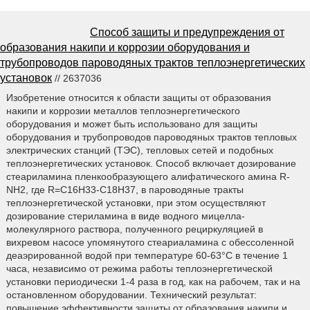
Способ защиты и предупреждения от
образования накипи и коррозии оборудования и
трубопроводов пароводяных трактов теплоэнергетических
установок
// 2637036
Изобретение относится к области защиты от образования
накипи и коррозии металлов теплоэнергетического
оборудования и может быть использовано для защиты
оборудования и трубопроводов пароводяных трактов тепловых
электрических станций (ТЭС), тепловых сетей и подобных
теплоэнергетических установок. Способ включает дозирование
стеариламина пленкообразующего алифатического амина R-
NH2, где R=C16H33-С18Н37, в пароводяные тракты
теплоэнергетической установки, при этом осуществляют
дозирование стериламина в виде водного мицелла-
молекулярного раствора, полученного рециркуляцией в
вихревом насосе упомянутого стеариаламина с обессоленной
деаэрированной водой при температуре 60-63°C в течение 1
часа, независимо от режима работы теплоэнергетической
установки периодически 1-4 раза в год, как на рабочем, так и на
остановленном оборудовании. Технический результат:
повышение эффективности защиты от образования накипи и