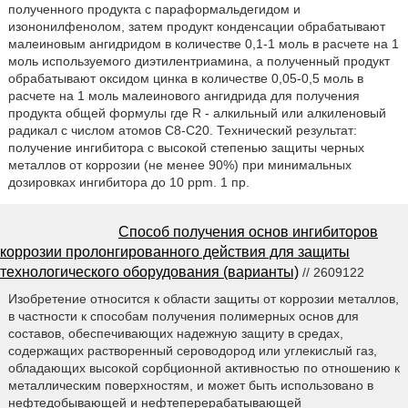
полученного продукта с параформальдегидом и
изононилфенолом, затем продукт конденсации обрабатывают
малеиновым ангидридом в количестве 0,1-1 моль в расчете на 1
моль используемого диэтилентриамина, а полученный продукт
обрабатывают оксидом цинка в количестве 0,05-0,5 моль в
расчете на 1 моль малеинового ангидрида для получения
продукта общей формулы где R - алкильный или алкиленовый
радикал с числом атомов С8-С20. Технический результат:
получение ингибитора с высокой степенью защиты черных
металлов от коррозии (не менее 90%) при минимальных
дозировках ингибитора до 10 ppm. 1 пр.
Способ получения основ ингибиторов
коррозии пролонгированного действия для защиты
технологического оборудования (варианты)
// 2609122
Изобретение относится к области защиты от коррозии металлов,
в частности к способам получения полимерных основ для
составов, обеспечивающих надежную защиту в средах,
содержащих растворенный сероводород или углекислый газ,
обладающих высокой сорбционной активностью по отношению к
металлическим поверхностям, и может быть использовано в
нефтедобывающей и нефтеперерабатывающей