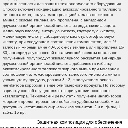
промышленности для защиты технологического оборудования.
Способ включает конденсацию алкоксилированного таллового
жирного амина, получаемого реакцией таллового жирного
амина с окисью этилена или пропилена, с ангидридом
двухосновной органической кислоты из ряда, включающего:
малоновую кислоту, янтарную кислоту, глутаровую кислоту,
малеиновую кислоту, сибациновую кислоту, ортофталевую
кислоту, при следующем соотношении компонентов, мас. %:
талловый жирный амин 40-65; окись этилена или пропилена 15-
33; ангидрид двухосновной органической кислоты остальное,
полученный полупродукт эквимолярного раскрытия ангидрида
двухосновной органической кислоты добавляют к избытку
алкоксилированного таллового жирного амина при молярном
соотношении алкоксилированного таллового жирного амина к
упомянутому продукту, равном 3 : 2, с получением основы
ингибитора коррозии в виде олигомерного продукта. По второму
варианту способ осуществляют в присутствии основного
катализатора. Технический результат - получение ингибиторов
коррозии пролонгированного действия удобным способом из
доступных нетоксичных сырьевых компонентов. 2 н.п. ф-лы, 1
табл., 15 пр.
Защитная композиция для обеспечения