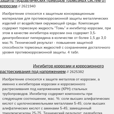
защиты гидравлических приводов тормозных систем от
коррозии
// 2621940
Изобретение относится к защитным консервационным
материалам для противокоррозионной защиты металлических
изделий от воздействия окружающей среды. Композиция
содержит тормозную жидкость "Томь" и ингибитор коррозии, при
этом в качестве ингибитора коррозии она содержит 3,5-
динитробензоат пиперидина в количестве от более 1,5 до 3,0
мас.%. Технический результат - повышение защитной
способности тормозных жидкостей с сохранением достаточного
уровня противокоррозионной защиты. 4 табл.
Ингибитор коррозии и коррозионного
растрескивания под напряжением
// 2625382
Изобретение относится к защите металлов от коррозии, а
именно к ингибиторам коррозии и коррозионного
растрескивания под напряжением (КРН) стальных
трубопроводов. Ингибитор содержит компоненты при
следующем соотношении, мас. %: соли высших алифатических
кислот с щелочноземельными металлами 5-45; соли высших
алифатических кислот с аминами 5-45; замещенный
триалкоксисилан 25-75. Технический результат: разработка