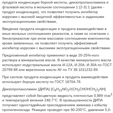
продукта конденсации борной кислоты, диизопропаноламина и
фталевой кислоты в мольном соотношении 1:(2-3):1 (далее -
продукт конденсации), что позволяет получить ингибитор
коррозии с высокой защитной эффективностью и заданными
эксплуатационными свойствами,
Введение продукта конденсации и продукта взаимодействия в
иных мольных соотношениях реагентов, а также их сочетание с
бензотриазолом при ином массовом соотношении компонентов,
кроме заявленных, не позволяет получить эффективный
ингибитор коррозии с высокими эксплуатационными свойствами.
Предложенный ингибитор применяют в виде 20-25%-ного
раствора в минеральном масле. В качестве минерального масла
используют индустриальные масла И-12А, И-20А, И-30А по ГОСТ
20799-88 или веретенное масло АУ по ТУ 38.1011232-89.
При синтезе продукта конденсации и продукта взаимодействия
используют борную кислоту по ГОСТ 18704-78.
Диизопропаноламин (ДИПА) [C
H
NO
//(CH
CHOHCH
)
NH]
6
15
2
3
2
2
3
представляет собой бесцветную жидкость плотностью 0,989 г/см
и температурой кипения 248,7°C. В промышленности ДИПА
получают одностадийным присоединением аммиака к избытку
пропиленоксида. Реакцию проводят при 90-200°C, давлении 5,0-