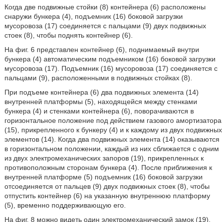
Когда две подвижные стойки (8) контейнера (6) расположены
снаружи бункера (4), подъемник (16) боковой загрузки
мусоровоза (17) соединяется с пальцами (9) двух подвижных
стоек (8), чтобы поднять контейнер (6).
На фиг. 6 представлен контейнер (6), поднимаемый внутри
бункера (4) автоматическим подъемником (16) боковой загрузки
мусоровоза (17). Подъемник (16) мусоровоза (17) соединяется с
пальцами (9), расположенными в подвижных стойках (8).
При подъеме контейнера (6) два подвижных элемента (14)
внутренней платформы (5), находящейся между стенками
бункера (4) и стенками контейнера (6), поворачиваются в
горизонтальное положение под действием газового амортизатора
(15), прикрепленного к бункеру (4) и к каждому из двух подвижных
элементов (14). Когда два подвижных элемента (14) оказываются
в горизонтальном положении, каждый из них сближается с одним
из двух электромеханических запоров (19), прикрепленных к
противоположным сторонам бункера (4). После приближения к
внутренней платформе (5) подъемник (16) боковой загрузки
отсоединяется от пальцев (9) двух подвижных стоек (8), чтобы
отпустить контейнер (6) на указанную внутреннюю платформу
(5), временно поддерживающую его.
На фиг. 8 можно видеть один электромеханический замок (19),