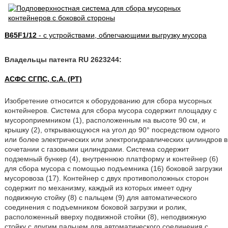
B65F1/12
- с устройствами, облегчающими выгрузку мусора
Владельцы патента RU 2623244:
АСФС СГПС, С.А. (PT)
Изобретение относится к оборудованию для сбора мусорных
контейнеров. Система для сбора мусора содержит площадку с
мусороприемником (1), расположенным на высоте 90 см, и
крышку (2), открывающуюся на угол до 90° посредством одного
или более электрических или электрогидравлических цилиндров в
сочетании с газовыми цилиндрами. Система содержит
подземный бункер (4), внутреннюю платформу и контейнер (6)
для сбора мусора с помощью подъемника (16) боковой загрузки
мусоровоза (17). Контейнер с двух противоположных сторон
содержит по механизму, каждый из которых имеет одну
подвижную стойку (8) с пальцем (9) для автоматического
соединения с подъемником боковой загрузки и ролик,
расположенный вверху подвижной стойки (8), неподвижную
стойку с другим пальцем для автоматического соединения с