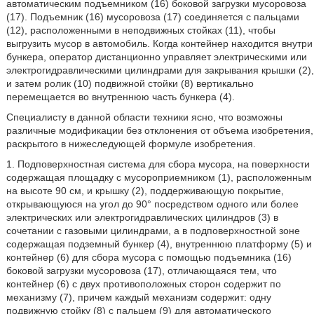
автоматическим подъемником (16) боковой загрузки мусоровоза
(17). Подъемник (16) мусоровоза (17) соединяется с пальцами
(12), расположенными в неподвижных стойках (11), чтобы
выгрузить мусор в автомобиль. Когда контейнер находится внутри
бункера, оператор дистанционно управляет электрическими или
электрогидравлическими цилиндрами для закрывания крышки (2),
и затем ролик (10) подвижной стойки (8) вертикально
перемещается во внутреннюю часть бункера (4).
Специалисту в данной области техники ясно, что возможны
различные модификации без отклонения от объема изобретения,
раскрытого в нижеследующей формуле изобретения.
1. Подповерхностная система для сбора мусора, на поверхности
содержащая площадку с мусороприемником (1), расположенным
на высоте 90 см, и крышку (2), поддерживающую покрытие,
открывающуюся на угол до 90° посредством одного или более
электрических или электрогидравлических цилиндров (3) в
сочетании с газовыми цилиндрами, а в подповерхностной зоне
содержащая подземный бункер (4), внутреннюю платформу (5) и
контейнер (6) для сбора мусора с помощью подъемника (16)
боковой загрузки мусоровоза (17), отличающаяся тем, что
контейнер (6) с двух противоположных сторон содержит по
механизму (7), причем каждый механизм содержит: одну
подвижную стойку (8) с пальцем (9) для автоматического