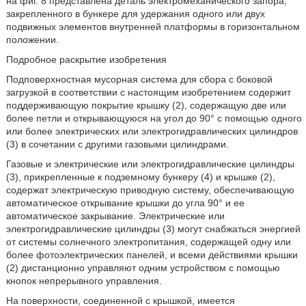
на фиг. 8 представлена деталь электромеханического запора,
закрепленного в бункере для удержания одного или двух
подвижных элементов внутренней платформы в горизонтальном
положении.
Подробное раскрытие изобретения
Подповерхностная мусорная система для сбора с боковой
загрузкой в соответствии с настоящим изобретением содержит
поддерживающую покрытие крышку (2), содержащую две или
более петли и открывающуюся на угол до 90° с помощью одного
или более электрических или электрогидравлических цилиндров
(3) в сочетании с другими газовыми цилиндрами.
Газовые и электрические или электрогидравлические цилиндры
(3), прикрепленные к подземному бункеру (4) и крышке (2),
содержат электрическую приводную систему, обеспечивающую
автоматическое открывание крышки до угла 90° и ее
автоматическое закрывание. Электрические или
электрогидравлические цилиндры (3) могут снабжаться энергией
от системы солнечного электропитания, содержащей одну или
более фотоэлектрических панелей, и всеми действиями крышки
(2) дистанционно управляют одним устройством с помощью
кнопок непрерывного управления.
На поверхности, соединенной с крышкой, имеется