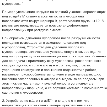
мусоровоза °
По мере увеличения нагрузки на верхний участок направляющих
под воздейвЂ” ствием массы емкости и мусора они
поворачиваются вокруг шарнира 9, растягивания пружины 10, В
результате предотвращается возможная деформация
направляющих при разгрузке емкости.
При обратном движении мусоровоза после разгрузки емкости
последняя возвращается в исходное положение под
мусоропровод, Устройство для удаления мусора из
мусоропровода, включающее установленную в камере здания
под мусоропроводом накопительную емкость с приспособлением
для ее подачи к приемному окну мусоровоза, расположенного
снаружи здания, о т л и ч а ю щ е е с я тем, что, с целью
упрощения конструкции и повышения надежности в работе,
названное приспособление выполнено в виде направляющих,
наклонно закрепленных в камере с выходом за ее пределы, при
этом нижняя часть накопительной емкости установлена в
направляющих шарнирно, а ее верхняя частьвЂ” с возможностью
сцепления с мусоровозом.
2. Устройство по п.1, о т л ивЂ” ч а ю щ е е с я тем, что
направляющие в зоне стенки камеры прикреплены к ней