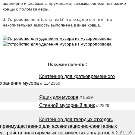
шарнирно и снабжены пружинами, связывающими их нижние
концы с полом камеры.
3. Устройство по п.1, о т,п ивЂ” ч а ю щ е е с я тем, что
накопительная емкость выполнена в виде ковша.
Похожие патенты:
Контейнер для кратковременного
хранения мусора
// 1142369
Ящик для мусора
// 5539
Стенной мусорный ящик
// 2929
Контейнер для твердых отходов,
преимущественно для ассенизационно-санитарных
устройств пилотируемых космических аппаратов
// 2161110