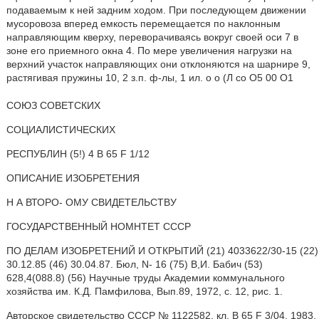
подаваемым к ней задним ходом. При последующем движении
мусоровоза вперед емкость перемещается по наклонным
направляющим кверху, переворачиваясь вокруг своей оси 7 в
зоне его приемного окна 4. По мере увеличения нагрузки на
верхний участок направляющих они отклоняются на шарнире 9,
растягивая пружины 10, 2 з.п. ф-лы, 1 ил. о о (Л со О5 00 О1
СОЮЗ СОВЕТСКИХ
СОЦИАЛИСТИЧЕСКИХ
РЕСПУБЛИН (5!) 4 В 65 F 1/12
ОПИСАНИЕ ИЗОБРЕТЕНИЯ
Н А ВТОРО- ОМУ СВИДЕТЕЛЬСТВУ
ГОСУДАРСТВЕННЫЙ HOMHTET СССР
ПО ДЕЛАМ ИЗОБРЕТЕНИЙ И ОТКРЫТИЙ (21) 4033622/30-15 (22)
30.12.85 (46) 30.04.87. Бюл, N- 16 (75) В,И. Бабич (53)
628,4(088.8) (56) Научные труды Академии коммунального
хозяйства им. К.Д. Памфилова, Вып.89, 1972, с. 12, рис. 1.
Авторское свидетельство СССР № 1122582, кл. В 65 F 3/04, 1983.