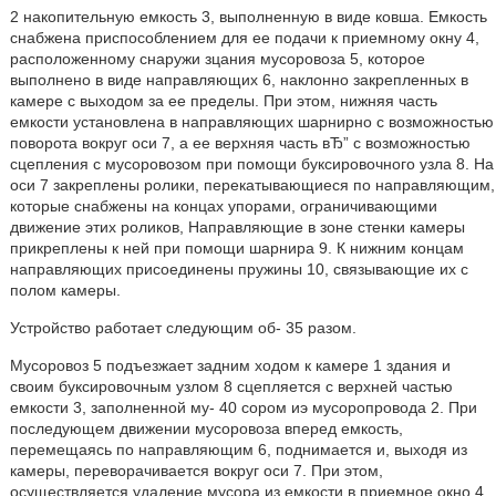
2 накопительную емкость 3, выполненную в виде ковша. Емкость
снабжена приспособлением для ее подачи к приемному окну 4,
расположенному снаружи зцания мусоровоза 5, которое
выполнено в виде направляющих 6, наклонно закрепленных в
камере с выходом за ее пределы. При этом, нижняя часть
емкости установлена в направляющих шарнирно с возможностью
поворота вокруг оси 7, а ее верхняя часть вЂ” с возможностью
сцепления с мусоровозом при помощи буксировочного узла 8. На
оси 7 закреплены ролики, перекатывающиеся по направляющим,
которые снабжены на концах упорами, ограничивающими
движение этих роликов, Направляющие в зоне стенки камеры
прикреплены к ней при помощи шарнира 9. К нижним концам
направляющих присоединены пружины 10, связывающие их с
полом камеры.
Устройство работает следующим об- 35 разом.
Мусоровоз 5 подъезжает задним ходом к камере 1 здания и
своим буксировочным узлом 8 сцепляется с верхней частью
емкости 3, заполненной му- 40 сором иэ мусоропровода 2. При
последующем движении мусоровоза вперед емкость,
перемещаясь по направляющим 6, поднимается и, выходя из
камеры, переворачивается вокруг оси 7. При этом,
осуществляется удаление мусора из емкости в приемное окно 4