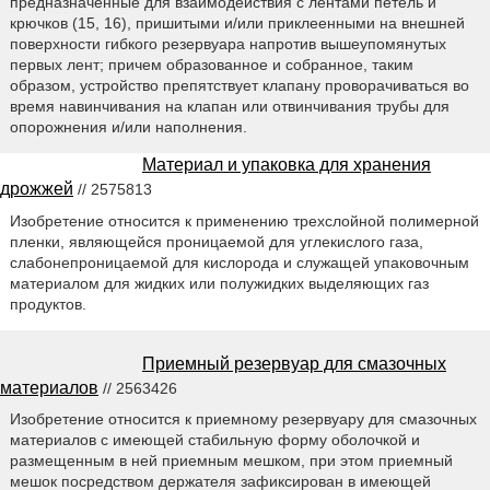
предназначенные для взаимодействия с лентами петель и
крючков (15, 16), пришитыми и/или приклеенными на внешней
поверхности гибкого резервуара напротив вышеупомянутых
первых лент; причем образованное и собранное, таким
образом, устройство препятствует клапану проворачиваться во
время навинчивания на клапан или отвинчивания трубы для
опорожнения и/или наполнения.
Материал и упаковка для хранения
дрожжей
// 2575813
Изобретение относится к применению трехслойной полимерной
пленки, являющейся проницаемой для углекислого газа,
слабонепроницаемой для кислорода и служащей упаковочным
материалом для жидких или полужидких выделяющих газ
продуктов.
Приемный резервуар для смазочных
материалов
// 2563426
Изобретение относится к приемному резервуару для смазочных
материалов с имеющей стабильную форму оболочкой и
размещенным в ней приемным мешком, при этом приемный
мешок посредством держателя зафиксирован в имеющей