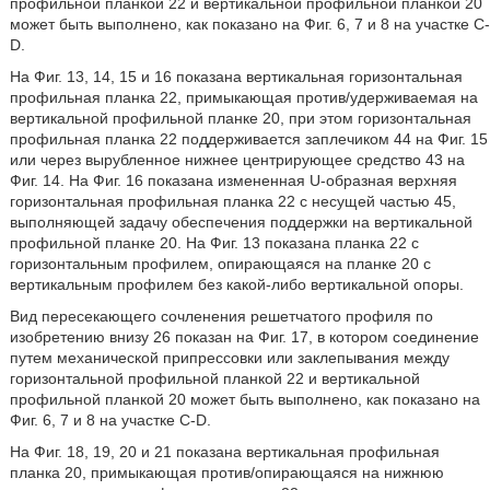
профильной планкой 22 и вертикальной профильной планкой 20
может быть выполнено, как показано на Фиг. 6, 7 и 8 на участке C-
D.
На Фиг. 13, 14, 15 и 16 показана вертикальная горизонтальная
профильная планка 22, примыкающая против/удерживаемая на
вертикальной профильной планке 20, при этом горизонтальная
профильная планка 22 поддерживается заплечиком 44 на Фиг. 15
или через вырубленное нижнее центрирующее средство 43 на
Фиг. 14. На Фиг. 16 показана измененная U-образная верхняя
горизонтальная профильная планка 22 с несущей частью 45,
выполняющей задачу обеспечения поддержки на вертикальной
профильной планке 20. На Фиг. 13 показана планка 22 с
горизонтальным профилем, опирающаяся на планке 20 с
вертикальным профилем без какой-либо вертикальной опоры.
Вид пересекающего сочленения решетчатого профиля по
изобретению внизу 26 показан на Фиг. 17, в котором соединение
путем механической припрессовки или заклепывания между
горизонтальной профильной планкой 22 и вертикальной
профильной планкой 20 может быть выполнено, как показано на
Фиг. 6, 7 и 8 на участке C-D.
На Фиг. 18, 19, 20 и 21 показана вертикальная профильная
планка 20, примыкающая против/опирающаяся на нижнюю