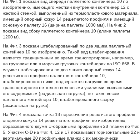
На Фиг. 1 показан вид спереди паллетного контейнера 10 по
изобретению, имеющего жесткий внутренний контейнер 12 с
жесткой стенкой, выполненный из термопластикового материала,
имеющий опорный кожух 14 решетчатого профиля и имеющий
основную паллету 16 (ширина паллеты 1000 мм). На Фиг. 2
показан вид сбоку паллетного контейнера 10 (длина паллеты
1200 м).
На Фиг. 3 показан штабелированный по два ящика паллетный
контейнер 10 по изобретению. Такой вид штабелирования
является традиционным во время транспортировки, например,
на грузовике или в морских грузовых контейнерах по ISO 668. В
случае штабелирования по два ящика опорный кожух 14
решетчатого профиля паллетного контейнера 10,
штабелированного ниже, подвергается нагрузке во время
транспортировки не только волновыми усилиями, вызванными
его содержимым (радиальная нагрузка), но также весом
паллетного контейнера 10, штабелированного сверху
(аксиальная нагрузка).
На Фиг. 4 показана точка 18 пересечения решетчатого профиля
опорного кожуха 14 решетчатого профиля по изобретению,
образованного двумя U-образными профилями 28 планки по Фиг.
5. Участки C-D на Фиг. 4, 12 и 17 показывают горизонтальные 22 и
вертикальные 20 профильные планки с их механически