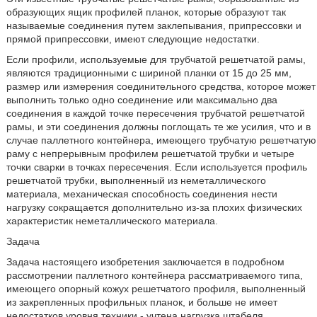
образующих ящик профилей планок, которые образуют так
называемые соединения путем заклепывания, припрессовки и
прямой припрессовки, имеют следующие недостатки.
Если профили, используемые для трубчатой решетчатой рамы,
являются традиционными с шириной планки от 15 до 25 мм,
размер или измерения соединительного средства, которое может
выполнить только одно соединение или максимально два
соединения в каждой точке пересечения трубчатой решетчатой
рамы, и эти соединения должны поглощать те же усилия, что и в
случае паллетного контейнера, имеющего трубчатую решетчатую
раму с непрерывным профилем решетчатой трубки и четыре
точки сварки в точках пересечения. Если используется профиль
решетчатой трубки, выполненный из неметаллического
материала, механическая способность соединения нести
нагрузку сокращается дополнительно из-за плохих физических
характеристик неметаллического материала.
Задача
Задача настоящего изобретения заключается в подробном
рассмотрении паллетного контейнера рассматриваемого типа,
имеющего опорный кожух решетчатого профиля, выполненный
из закрепленных профильных планок, и больше не имеет
недостатков уровня техники - учтена нагрузка штабеля,