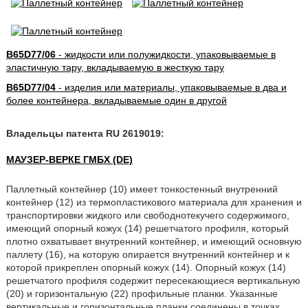
B65D77/06
- жидкости или полужидкости, упаковываемые в
эластичную тару, вкладываемую в жесткую тару
B65D77/04
- изделия или материалы, упаковываемые в два и
более контейнера, вкладываемые один в другой
Владельцы патента RU 2619019:
МАУЗЕР-ВЕРКЕ ГМБХ (DE)
Паллетный контейнер (10) имеет тонкостенный внутренний
контейнер (12) из термопластикового материала для хранения и
транспортировки жидкого или свободнотекучего содержимого,
имеющий опорный кожух (14) решетчатого профиля, который
плотно охватывает внутренний контейнер, и имеющий основную
паллету (16), на которую опирается внутренний контейнер и к
которой прикреплен опорный кожух (14). Опорный кожух (14)
решетчатого профиля содержит пересекающиеся вертикальную
(20) и горизонтальную (22) профильные планки. Указанные
вертикальные и горизонтальные планки соединены в точках