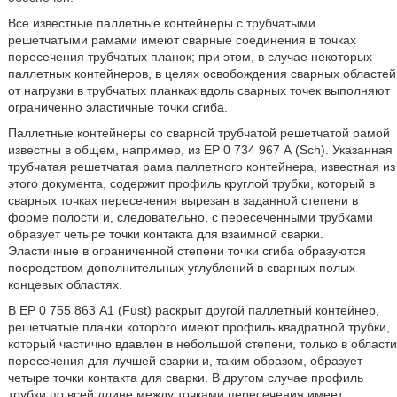
Все известные паллетные контейнеры с трубчатыми
решетчатыми рамами имеют сварные соединения в точках
пересечения трубчатых планок; при этом, в случае некоторых
паллетных контейнеров, в целях освобождения сварных областей
от нагрузки в трубчатых планках вдоль сварных точек выполняют
ограниченно эластичные точки сгиба.
Паллетные контейнеры со сварной трубчатой решетчатой рамой
известны в общем, например, из ЕР 0 734 967 А (Sch). Указанная
трубчатая решетчатая рама паллетного контейнера, известная из
этого документа, содержит профиль круглой трубки, который в
сварных точках пересечения вырезан в заданной степени в
форме полости и, следовательно, с пересеченными трубками
образует четыре точки контакта для взаимной сварки.
Эластичные в ограниченной степени точки сгиба образуются
посредством дополнительных углублений в сварных полых
концевых областях.
В ЕР 0 755 863 А1 (Fust) раскрыт другой паллетный контейнер,
решетчатые планки которого имеют профиль квадратной трубки,
который частично вдавлен в небольшой степени, только в области
пересечения для лучшей сварки и, таким образом, образует
четыре точки контакта для сварки. В другом случае профиль
трубки по всей длине между точками пересечения имеет