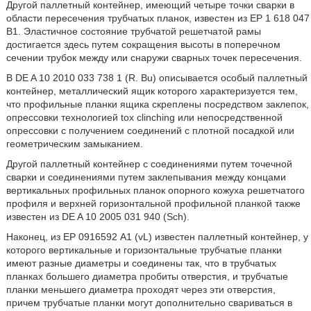
Другой паллетный контейнер, имеющий четыре точки сварки в
области пересечения трубчатых планок, известен из ЕР 1 618 047
В1. Эластичное состояние трубчатой решетчатой рамы
достигается здесь путем сокращения высоты в поперечном
сечении трубок между или снаружи сварных точек пересечения.
В DE A 10 2010 033 738 1 (R. Bu) описывается особый паллетный
контейнер, металлический ящик которого характеризуется тем,
что профильные планки ящика скреплены посредством заклепок,
опрессовки технологией tox clinching или непосредственной
опрессовки с получением соединений с плотной посадкой или
геометрическим замыканием.
Другой паллетный контейнер с соединениями путем точечной
сварки и соединениями путем заклепывания между концами
вертикальных профильных планок опорного кожуха решетчатого
профиля и верхней горизонтальной профильной планкой также
известен из DE A 10 2005 031 940 (Sch).
Наконец, из ЕР 0916592 А1 (vL) известен паллетный контейнер, у
которого вертикальные и горизонтальные трубчатые планки
имеют разные диаметры и соединены так, что в трубчатых
планках большего диаметра пробиты отверстия, и трубчатые
планки меньшего диаметра проходят через эти отверстия,
причем трубчатые планки могут дополнительно свариваться в