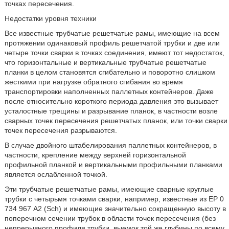
точках пересечения.
Недостатки уровня техники
Все известные трубчатые решетчатые рамы, имеющие на всем
протяжении одинаковый профиль решетчатой трубки и две или
четыре точки сварки в точках соединения, имеют тот недостаток,
что горизонтальные и вертикальные трубчатые решетчатые
планки в целом становятся сгибательно и поворотно слишком
жесткими при нагрузке обратного сгибания во время
транспортировки наполненных паллетных контейнеров. Даже
после относительно короткого периода давления это вызывает
усталостные трещины и разрывание планок, в частности возле
сварных точек пересечения решетчатых планок, или точки сварки
точек пересечения разрываются.
В случае двойного штабелирования паллетных контейнеров, в
частности, крепление между верхней горизонтальной
профильной планкой и вертикальными профильными планками
является ослабленной точкой.
Эти трубчатые решетчатые рамы, имеющие сварные круглые
трубки с четырьмя точками сварки, например, известные из ЕР 0
734 967 А2 (Sch) и имеющие значительно сокращенную высоту в
поперечном сечении трубок в области точек пересечения (без
непрерывного профиля трубки, выемок той же глубины по всему