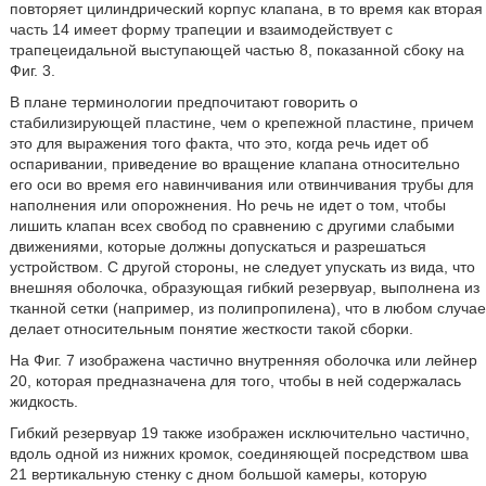
повторяет цилиндрический корпус клапана, в то время как вторая
часть 14 имеет форму трапеции и взаимодействует с
трапецеидальной выступающей частью 8, показанной сбоку на
Фиг. 3.
В плане терминологии предпочитают говорить о
стабилизирующей пластине, чем о крепежной пластине, причем
это для выражения того факта, что это, когда речь идет об
оспаривании, приведение во вращение клапана относительно
его оси во время его навинчивания или отвинчивания трубы для
наполнения или опорожнения. Но речь не идет о том, чтобы
лишить клапан всех свобод по сравнению с другими слабыми
движениями, которые должны допускаться и разрешаться
устройством. С другой стороны, не следует упускать из вида, что
внешняя оболочка, образующая гибкий резервуар, выполнена из
тканной сетки (например, из полипропилена), что в любом случае
делает относительным понятие жесткости такой сборки.
На Фиг. 7 изображена частично внутренняя оболочка или лейнер
20, которая предназначена для того, чтобы в ней содержалась
жидкость.
Гибкий резервуар 19 также изображен исключительно частично,
вдоль одной из нижних кромок, соединяющей посредством шва
21 вертикальную стенку с дном большой камеры, которую