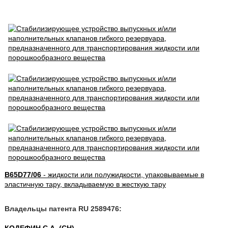
B65D77/06
- жидкости или полужидкости, упаковываемые в
эластичную тару, вкладываемую в жесткую тару
Владельцы патента RU 2589476: