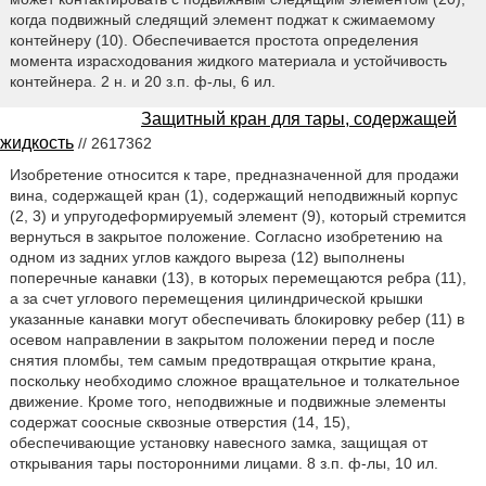
когда подвижный следящий элемент поджат к сжимаемому
контейнеру (10). Обеспечивается простота определения
момента израсходования жидкого материала и устойчивость
контейнера. 2 н. и 20 з.п. ф-лы, 6 ил.
Защитный кран для тары, содержащей
жидкость
// 2617362
Изобретение относится к таре, предназначенной для продажи
вина, содержащей кран (1), содержащий неподвижный корпус
(2, 3) и упругодеформируемый элемент (9), который стремится
вернуться в закрытое положение. Согласно изобретению на
одном из задних углов каждого выреза (12) выполнены
поперечные канавки (13), в которых перемещаются ребра (11),
а за счет углового перемещения цилиндрической крышки
указанные канавки могут обеспечивать блокировку ребер (11) в
осевом направлении в закрытом положении перед и после
снятия пломбы, тем самым предотвращая открытие крана,
поскольку необходимо сложное вращательное и толкательное
движение. Кроме того, неподвижные и подвижные элементы
содержат соосные сквозные отверстия (14, 15),
обеспечивающие установку навесного замка, защищая от
открывания тары посторонними лицами. 8 з.п. ф-лы, 10 ил.