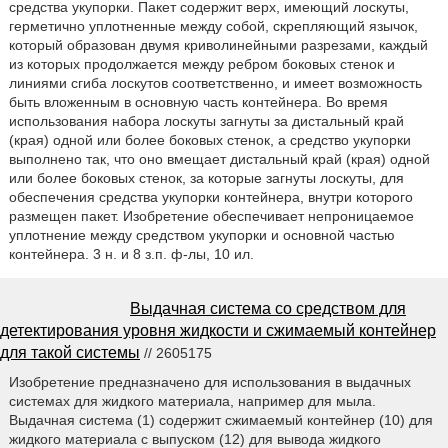
средства укупорки. Пакет содержит верх, имеющий лоскуты,
герметично уплотненные между собой, скрепляющий язычок,
который образован двумя криволинейными разрезами, каждый
из которых продолжается между ребром боковых стенок и
линиями сгиба лоскутов соответственно, и имеет возможность
быть вложенным в основную часть контейнера. Во время
использования набора лоскуты загнуты за дистальный край
(края) одной или более боковых стенок, а средство укупорки
выполнено так, что оно вмещает дистальный край (края) одной
или более боковых стенок, за которые загнуты лоскуты, для
обеспечения средства укупорки контейнера, внутри которого
размещен пакет. Изобретение обеспечивает непроницаемое
уплотнение между средством укупорки и основной частью
контейнера. 3 н. и 8 з.п. ф-лы, 10 ил.
Выдачная система со средством для
детектирования уровня жидкости и сжимаемый контейнер
для такой системы
// 2605175
Изобретение предназначено для использования в выдачных
системах для жидкого материала, например для мыла.
Выдачная система (1) содержит сжимаемый контейнер (10) для
жидкого материала с выпуском (12) для вывода жидкого