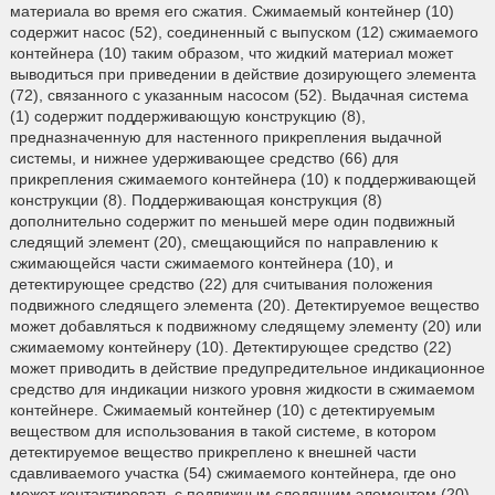
материала во время его сжатия. Сжимаемый контейнер (10)
содержит насос (52), соединенный с выпуском (12) сжимаемого
контейнера (10) таким образом, что жидкий материал может
выводиться при приведении в действие дозирующего элемента
(72), связанного с указанным насосом (52). Выдачная система
(1) содержит поддерживающую конструкцию (8),
предназначенную для настенного прикрепления выдачной
системы, и нижнее удерживающее средство (66) для
прикрепления сжимаемого контейнера (10) к поддерживающей
конструкции (8). Поддерживающая конструкция (8)
дополнительно содержит по меньшей мере один подвижный
следящий элемент (20), смещающийся по направлению к
сжимающейся части сжимаемого контейнера (10), и
детектирующее средство (22) для считывания положения
подвижного следящего элемента (20). Детектируемое вещество
может добавляться к подвижному следящему элементу (20) или
сжимаемому контейнеру (10). Детектирующее средство (22)
может приводить в действие предупредительное индикационное
средство для индикации низкого уровня жидкости в сжимаемом
контейнере. Сжимаемый контейнер (10) с детектируемым
веществом для использования в такой системе, в котором
детектируемое вещество прикреплено к внешней части
сдавливаемого участка (54) сжимаемого контейнера, где оно
может контактировать с подвижным следящим элементом (20),