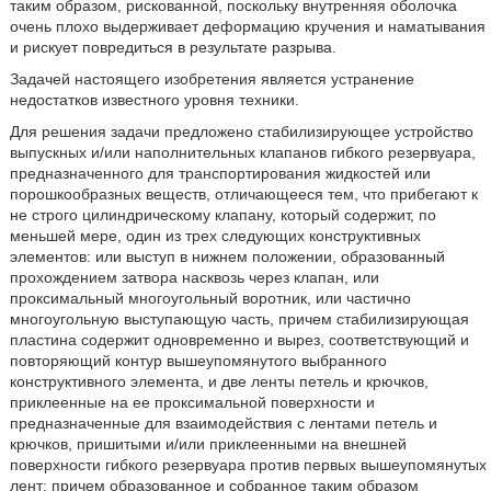
таким образом, рискованной, поскольку внутренняя оболочка
очень плохо выдерживает деформацию кручения и наматывания
и рискует повредиться в результате разрыва.
Задачей настоящего изобретения является устранение
недостатков известного уровня техники.
Для решения задачи предложено стабилизирующее устройство
выпускных и/или наполнительных клапанов гибкого резервуара,
предназначенного для транспортирования жидкостей или
порошкообразных веществ, отличающееся тем, что прибегают к
не строго цилиндрическому клапану, который содержит, по
меньшей мере, один из трех следующих конструктивных
элементов: или выступ в нижнем положении, образованный
прохождением затвора насквозь через клапан, или
проксимальный многоугольный воротник, или частично
многоугольную выступающую часть, причем стабилизирующая
пластина содержит одновременно и вырез, соответствующий и
повторяющий контур вышеупомянутого выбранного
конструктивного элемента, и две ленты петель и крючков,
приклеенные на ее проксимальной поверхности и
предназначенные для взаимодействия с лентами петель и
крючков, пришитыми и/или приклеенными на внешней
поверхности гибкого резервуара против первых вышеупомянутых
лент; причем образованное и собранное таким образом