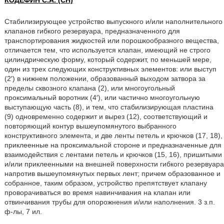
КОДЕФИН С.А. (CH)
Стабилизирующее устройство выпускного и/или наполнительного
клапанов гибкого резервуара, предназначенного для
транспортирования жидкостей или порошкообразного вещества,
отличается тем, что используется клапан, имеющий не строго
цилиндрическую форму, который содержит, по меньшей мере,
один из трех следующих конструктивных элементов: или выступ
(2′) в нижнем положении, образованный выходом затвора за
пределы сквозного клапана (2), или многоугольный
проксимальный воротник (4′), или частично многоугольную
выступающую часть (8), и тем, что стабилизирующая пластина
(9) одновременно содержит и вырез (12), соответствующий и
повторяющий контур вышеупомянутого выбранного
конструктивного элемента, и две ленты петель и крючков (17, 18),
приклеенные на проксимальной стороне и предназначенные для
взаимодействия с лентами петель и крючков (15, 16), пришитыми
и/или приклеенными на внешней поверхности гибкого резервуара
напротив вышеупомянутых первых лент; причем образованное и
собранное, таким образом, устройство препятствует клапану
проворачиваться во время навинчивания на клапан или
отвинчивания трубы для опорожнения и/или наполнения. 3 з.п.
ф-лы, 7 ил.