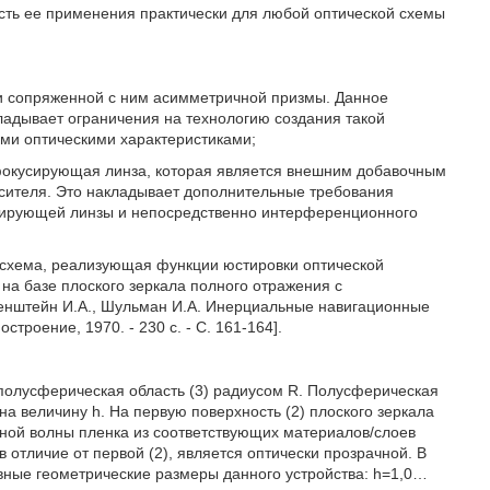
сть ее применения практически для любой оптической схемы
а и сопряженной с ним асимметричной призмы. Данное
ладывает ограничения на технологию создания такой
ыми оптическими характеристиками;
фокусирующая линза, которая является внешним добавочным
сителя. Это накладывает дополнительные требования
усирующей линзы и непосредственно интерференционного
 схема, реализующая функции юстировки оптической
на базе плоского зеркала полного отражения с
ренштейн И.А., Шульман И.А. Инерциальные навигационные
строение, 1970. - 230 с. - С. 161-164].
полусферическая область (3) радиусом R. Полусферическая
на величину h. На первую поверхность (2) плоского зеркала
тной волны пленка из соответствующих материалов/слоев
в отличие от первой (2), является оптически прозрачной. В
вные геометрические размеры данного устройства: h=1,0…