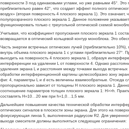
поверхности 3 под одинаковыми углами, но уже равными 45°. Это 
приблизительно равен 42°, что создает эффект полного оптическо
воздух» (вторая поверхность 4 плоского зеркала 1). Это означает, 
полупрозрачного плоского зеркала 1. Данное положение указывает
функционировать только с треугольной оптической схемой монобл
Учитывая, что коэффициент пропускания плоского зеркала 1 соста
возвращается в оптический кольцевой контур моноблока. Это обес
Часть энергии встречных оптических лучей (приблизительно 10%),
внутрь объема плоского зеркала 1 с углами приблизительно 27°. П
выходить на поверхность 4 плоского зеркала 1, образуя интерфер
интерференции на удалении L от поверхности 4. Однако расстоя
удаления экрана L и расстояния между точками выхода встречных 
обработки интерференционной картины целесообразно зону экрана
фиг. 4, параметры L и d есть величины взаимообратные. Отсюда с
пропорционально зависит от толщины Н плоского зеркала 1. Дан
соотношение параметров толщин плоского зеркала 1: Н>>h. Практ
составлять Н=10…20 мм при h=1,0…1,5 мм.
Дальнейшее повышение качества технической обработки интерфе
оптических сигналов в плоскости зоны экрана. Для этого на повер
фокусирующая линза 5, выполненная радиусом R2. Для уверенног
выходе смесителя должны выполняться следующие ограничения: