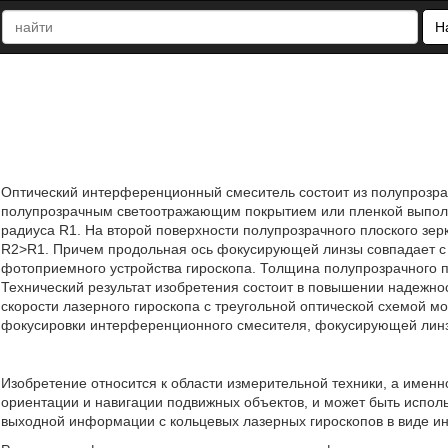
Н
Оптический интерференционный смеситель состоит из полупрозрачн
полупрозрачным светоотражающим покрытием или пленкой выполн
радиуса R1. На второй поверхности полупрозрачного плоского зе
R2>R1. Причем продольная ось фокусирующей линзы совпадает с
фотоприемного устройства гироскопа. Толщина полупрозрачного п
Технический результат изобретения состоит в повышении надежнос
скорости лазерного гироскопа с треугольной оптической схемой м
фокусировки интерференционного смесителя, фокусирующей линзы
Изобретение относится к области измерительной техники, а именн
ориентации и навигации подвижных объектов, и может быть испол
выходной информации с кольцевых лазерных гироскопов в виде и