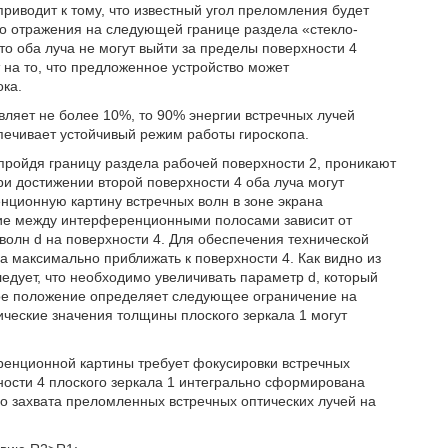
приводит к тому, что известный угол преломления будет
го отражения на следующей границе раздела «стекло-
что оба луча не могут выйти за пределы поверхности 4
 на то, что предложенное устройство может
ока.
вляет не более 10%, то 90% энергии встречных лучей
печивает устойчивый режим работы гироскопа.
 пройдя границу раздела рабочей поверхности 2, проникают
ри достижении второй поверхности 4 оба луча могут
енционную картину встречных волн в зоне экрана
ние между интерференционными полосами зависит от
волн d на поверхности 4. Для обеспечения технической
 максимально приближать к поверхности 4. Как видно из
ледует, что необходимо увеличивать параметр d, который
ное положение определяет следующее ограничение на
ические значения толщины плоского зеркала 1 могут
ренционной картины требует фокусировки встречных
хности 4 плоского зеркала 1 интегрально сформирована
о захвата преломленных встречных оптических лучей на