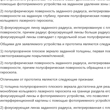
помощью фотоприемного устройства на заданном удалении зоны 
2) полусферическую поверхность заданного радиуса, интегрирова
поверхности на заданную глубину, причем полусферическая пове
кольцевого лазерного гироскопа;
3) фокусирующую линзу заданного радиуса, интегрированную с п
поверхности, причем радиус фокусирующей линзы больше радиуса
фокусирующей линзы совпадает с продольной осью полусферическ
Общими для заявляемого устройства и прототипа являются следу
1) полупрозрачное плоское зеркало заданной толщины, первая по
светоотражающим покрытием/пленкой;
2) полусферическая поверхность заданного радиуса, интегрирова
поверхности, причем полусферическая поверхность обращена к о
гироскопа.
Отличными от прототипа являются следующие признаки:
1) толщина полупрозрачного плоского зеркала достаточна для ре
моноблоке кольцевого лазерного гироскопа на границе раздела ег
фокусирующей линзы и фотоприемного устройства, что позволяет
интерференционной картины с помощью фотоприемного устройств
2) фокусирующая линза заданного радиуса, интегрированная с пл