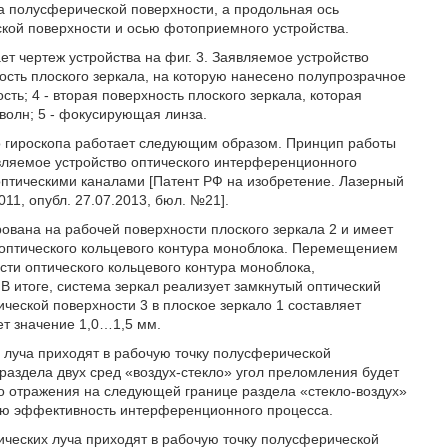
 полусферической поверхности, а продольная ось
ой поверхности и осью фотоприемного устройства.
т чертеж устройства на фиг. 3. Заявляемое устройство
ность плоского зеркала, на которую нанесено полупрозрачное
ть; 4 - вторая поверхность плоского зеркала, которая
волн; 5 - фокусирующая линза.
о гироскопа работает следующим образом. Принцип работы
являемое устройство оптического интерференционного
оптическими каналами [Патент РФ на изобретение. Лазерный
11, опубл. 27.07.2013, бюл. №21].
ована на рабочей поверхности плоского зеркала 2 и имеет
 оптического кольцевого контура моноблока. Перемещением
сти оптического кольцевого контура моноблока,
В итоге, система зеркал реализует замкнутый оптический
ческой поверхности 3 в плоское зеркало 1 составляет
ет значение 1,0…1,5 мм.
 луча приходят в рабочую точку полусферической
раздела двух сред «воздух-стекло» угол преломления будет
ого отражения на следующей границе раздела «стекло-воздух»
тную эффективность интерференционного процесса.
ических луча приходят в рабочую точку полусферической