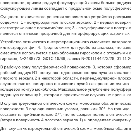
поверхности, причем радиус фокусирующей линзы больше радиуса
фокусирующей линзы совпадает с продольной осью полусферическ
Сущность технического решения заявляемого устройства раскрывае
содержит: 1 - полупрозрачное плоское зеркало; 2 - первая поверх
светоотражающее покрытие/пленка; 3 - полусферическая поверхнос
является оптически прозрачной для интерферирующих встречных 
Устройство оптического интерференционного смесителя лазерног
иллюстрирует фиг. 4. Предположим для удобства анализа, что за
смесителя используется с моноблочным гироскопом с открытыми 
гироскоп, №2488773, G01C 19/66, заявка №2011144273/28, 01.11.20
В рабочую зону полусферической поверхности 3, которая сформир
рабочий радиус R1, поступают одновременно два луча из каналов
плоского зеркала 2 в некоторой области, перпендикулярной плоско
осуществляется юстировка оптических лучей лазерного источника. 
кольцевой контур моноблока. Максимальное углубление полусфери
заданную величину h, которая в практических случаях не превыша
В случае треугольной оптической схемы моноблока оба оптических
поверхности 3 под одинаковыми углами, равными 30°. На границе 
составлять приблизительно 27°, что не создает полного оптическ
(вторая поверхность 4 плоского зеркала 1) и определяет конкре
Для случая четырехугольной оптической схемы моноблока оба опт