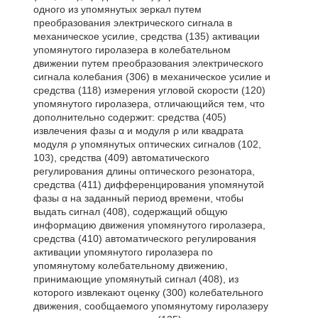
одного из упомянутых зеркал путем
преобразования электрического сигнала в
механическое усилие, средства (135) активации
упомянутого гиролазера в колебательном
движении путем преобразования электрического
сигнала колебания (306) в механическое усилие и
средства (118) измерения угловой скорости (120)
упомянутого гиролазера, отличающийся тем, что
дополнительно содержит: средства (405)
извлечения фазы α и модуля ρ или квадрата
модуля ρ упомянутых оптических сигналов (102,
103), средства (409) автоматического
регулирования длины оптического резонатора,
средства (411) дифференцирования упомянутой
фазы α на заданный период времени, чтобы
выдать сигнал (408), содержащий общую
информацию движения упомянутого гиролазера,
средства (410) автоматического регулирования
активации упомянутого гиролазера по
упомянутому колебательному движению,
принимающие упомянутый сигнал (408), из
которого извлекают оценку (300) колебательного
движения, сообщаемого упомянутому гиролазеру