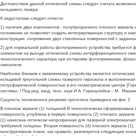
Достоинством данной оптической схемы следует считать возможно
кольцевого лазера.
К недостаткам следует отнести:
1) наличие двух компонентов - полупрозрачного плоского зеркал
положение не позволяет создать интегрированную структуру и нак
конструкции: сопряжение двух стеклянных поверхностей с заданн
2) для нормальной работы фотоприемного устройства требуется 
элементом на выходе оптической схемы интерференционного сме
технологического характера при юстировке фотоприемника, фок
смесителя.
Наиболее близким к заявляемому устройству является оптическая
кольцевой треугольной схемы лазерного гироскопа и выполненная 
полусферической поверхностью в его геометрическом центре [Го
системы. / Под ред. канд. техн. наук И.А. Горенштейна – М.: Машино
Сущность технического решения прототипа приведена на фиг. 2.
В плоском зеркале (1) толщиной В технологически сформирована 
поверхность углублена в первую поверхность (2) плоского зеркала 
(1) нанесена оптически непрозрачная для лазерной электромагни
требуемой толщины. Вторая поверхность (4) плоского зеркала (1), 
конструктивном плане, как правило, реализуются следующие осно