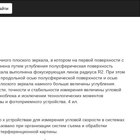
айти
ого плоского зеркала, в котором на первой поверхности с
ена путем углубления полусферическая поверхность
ркала выполнена фокусирующая линза радиуса R2. При этом
 продольной осью полусферической поверхности и осью
лоского зеркала намного больше величины углубления.
ти, точности и стабильности измерения величины угловой
оноблока и исключении технологических моментов
 и фотоприемного устройства. 4 ил.
о к устройствам для измерения угловой скорости в системах
ьзовано при организации систем съема и обработки
нтерференционной картины.