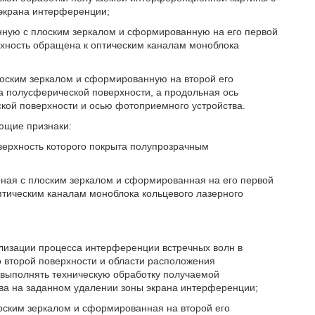
экрана интерференции;
нную с плоским зеркалом и сформированную на его первой
рхность обращена к оптическим каналам моноблока
лоским зеркалом и сформированную на второй его
 полусферической поверхности, а продольная ось
ой поверхности и осью фотоприемного устройства.
ющие признаки:
верхность которого покрыта полупрозрачным
нная с плоским зеркалом и сформированная на его первой
птическим каналам моноблока кольцевого лазерного
ализации процесса интерференции встречных волн в
о второй поверхности и области расположения
 выполнять техническую обработку получаемой
а на заданном удалении зоны экрана интерференции;
оским зеркалом и сформированная на второй его