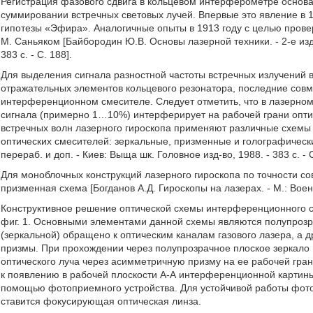
Регистрация фазового сдвига в кольцевом интерферометре основ
суммировании встречных световых лучей. Впервые это явление в 1
гипотезы «Эфира». Аналогичные опыты в 1913 году с целью пров
М. Саньяком [Байбородин Ю.В. Основы лазерной техники. - 2-е изд.
383 с. - С. 188].
Для выделения сигнала разностной частоты встречных излучений в
отражательных элементов кольцевого резонатора, последние совм
интерференционном смесителе. Следует отметить, что в лазерном
сигнала (примерно 1…10%) интерферирует на рабочей грани опти
встречных волн лазерного гироскопа применяют различные схемы 
оптических смесителей: зеркальные, призменные и голографически
перераб. и доп. - Киев: Выща шк. Головное изд-во, 1988. - 383 с. - С
Для моноблочных конструкций лазерного гироскопа по точности с
призменная схема [Богданов А.Д. Гироскопы на лазерах. - М.: Военизд
Конструктивное решение оптической схемы интерференционного 
фиг. 1. Основными элементами данной схемы являются полупрозра
(зеркальной) обращено к оптическим каналам газового лазера, а
призмы. При прохождении через полупрозрачное плоское зеркало 1
оптического луча через асимметричную призму на ее рабочей гра
к появлению в рабочей плоскости А-А интерференционной картины
помощью фотоприемного устройства. Для устойчивой работы фото
ставится фокусирующая оптическая линза.