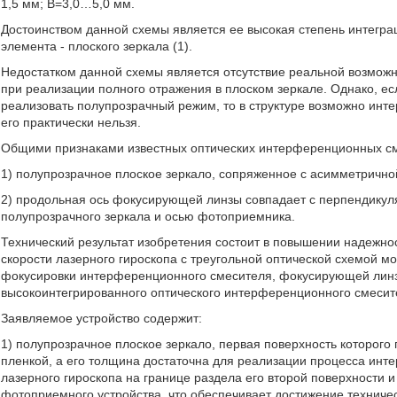
1,5 мм; В=3,0…5,0 мм.
Достоинством данной схемы является ее высокая степень интегра
элемента - плоского зеркала (1).
Недостатком данной схемы является отсутствие реальной возмож
при реализации полного отражения в плоском зеркале. Однако, если
реализовать полупрозрачный режим, то в структуре возможно инт
его практически нельзя.
Общими признаками известных оптических интерференционных см
1) полупрозрачное плоское зеркало, сопряженное с асимметрично
2) продольная ось фокусирующей линзы совпадает с перпендикул
полупрозрачного зеркала и осью фотоприемника.
Технический результат изобретения состоит в повышении надежнос
скорости лазерного гироскопа с треугольной оптической схемой м
фокусировки интерференционного смесителя, фокусирующей линзы
высокоинтегрированного оптического интерференционного смесит
Заявляемое устройство содержит:
1) полупрозрачное плоское зеркало, первая поверхность которо
пленкой, а его толщина достаточна для реализации процесса инт
лазерного гироскопа на границе раздела его второй поверхности
фотоприемного устройства, что обеспечивает достижение технич