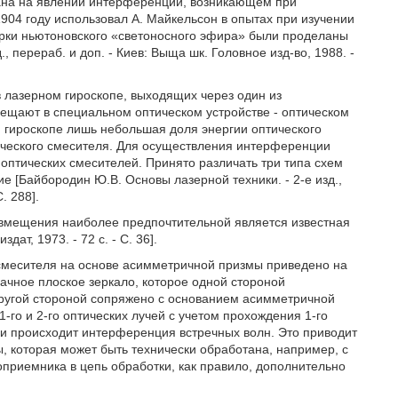
ана на явлении интерференции, возникающем при
904 году использовал А. Майкельсон в опытах при изучении
ерки ньютоновского «светоносного эфира» были проделаны
, перераб. и доп. - Киев: Выща шк. Головное изд-во, 1988. -
 лазерном гироскопе, выходящих через один из
ещают в специальном оптическом устройстве - оптическом
 гироскопе лишь небольшая доля энергии оптического
ческого смесителя. Для осуществления интерференции
оптических смесителей. Принято различать три типа схем
е [Байбородин Ю.В. Основы лазерной техники. - 2-е изд.,
. 288].
овмещения наиболее предпочтительной является известная
ат, 1973. - 72 с. - С. 36].
смесителя на основе асимметричной призмы приведено на
чное плоское зеркало, которое одной стороной
 другой стороной сопряжено с основанием асимметричной
-го и 2-го оптических лучей с учетом прохождения 1-го
ни происходит интерференция встречных волн. Это приводит
, которая может быть технически обработана, например, с
приемника в цепь обработки, как правило, дополнительно