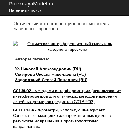
PoleznayaModel.ru
Патентный поиск
Оптический интерференционный смеситель
лазерного гироскопа
Авторы патента:
Ус Николай Александрович (RU)
Склярова Оксана Николаевна (RU)
Задорожний Сергей Павлович (RU)
G01J9/02
- методами интерферометрии (использование
интерферометров для оптических методов измерения
линейных размеров предметов G01B 9/02)
G01C19/64
- гирометры, использующие эффект
Саньяка, т.е. смещение электромагнитных пучков в
результате их вращения в противоположных
направлениях