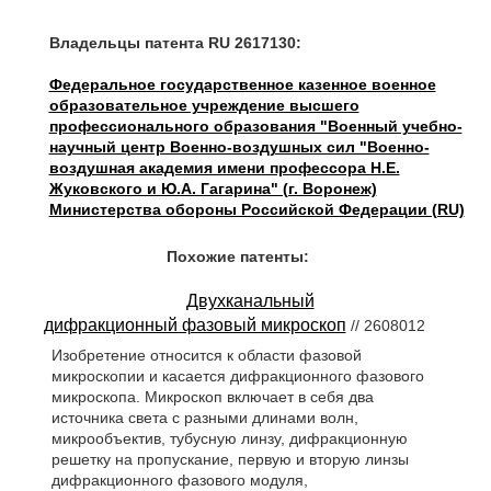
Владельцы патента RU 2617130:
Федеральное государственное казенное военное
образовательное учреждение высшего
профессионального образования "Военный учебно-
научный центр Военно-воздушных сил "Военно-
воздушная академия имени профессора Н.Е.
Жуковского и Ю.А. Гагарина" (г. Воронеж)
Министерства обороны Российской Федерации (RU)
Похожие патенты:
Двухканальный
дифракционный фазовый микроскоп
// 2608012
Изобретение относится к области фазовой
микроскопии и касается дифракционного фазового
микроскопа. Микроскоп включает в себя два
источника света с разными длинами волн,
микрообъектив, тубусную линзу, дифракционную
решетку на пропускание, первую и вторую линзы
дифракционного фазового модуля,