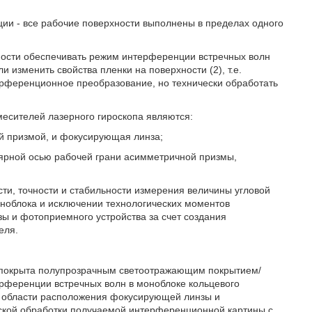
ции - все рабочие поверхности выполнены в пределах одного
ности обеспечивать режим интерференции встречных волн
 изменить свойства пленки на поверхности (2), т.е.
ерференционное преобразование, но технически обработать
есителей лазерного гироскопа являются:
й призмой, и фокусирующая линза;
ярной осью рабочей грани асимметричной призмы,
ти, точности и стабильности измерения величины угловой
оноблока и исключении технологических моментов
 и фотоприемного устройства за счет создания
еля.
го покрыта полупрозрачным светоотражающим покрытием/
ерференции встречных волн в моноблоке кольцевого
 и области расположения фокусирующей линзы и
еской обработки получаемой интерференционной картины с