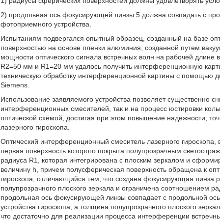
1) радиусы сферических поверхностей должны удовлетворять усл
2) продольная ось фокусирующей линзы 5 должна совпадать с пр
фотоприемного устройства.
Испытаниям подвергался опытный образец, созданный на базе опт
поверхностью на основе пленки алюминия, созданной путем вак
мощности оптического сигнала встречных волн на рабочей длине 
R2=50 мм и R1=20 мм удалось получить интерференционную картин
техническую обработку интерференционной картины с помощью 
Siemens.
Использование заявляемого устройства позволяет существенно сни
интерференционных смесителей, так и на процесс юстировки коль
оптической схемой, достигая при этом повышение надежности, точ
лазерного гироскопа.
Оптический интерференционный смеситель лазерного гироскопа,
первая поверхность которого покрыта полупрозрачным светоотр
радиуса R1, которая интегрирована с плоским зеркалом и сформи
величину h, причем полусферическая поверхность обращена к опт
гироскопа, отличающийся тем, что создана фокусирующая линза р
полупрозрачного плоского зеркала и ограничена соотношением р
продольная ось фокусирующей линзы совпадает с продольной ос
устройства гироскопа, а толщина полупрозрачного плоского зерк
что достаточно для реализации процесса интерференции встречны