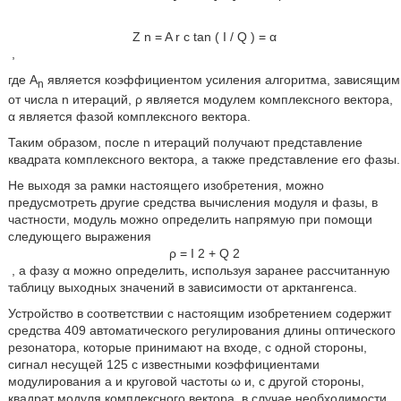
Z
n
=
A
r
c
tan
(
I
/
Q
)
=
α
,
где A
является коэффициентом усиления алгоритма, зависящим
n
от числа n итераций, ρ является модулем комплексного вектора,
α является фазой комплексного вектора.
Таким образом, после n итераций получают представление
квадрата комплексного вектора, а также представление его фазы.
Не выходя за рамки настоящего изобретения, можно
предусмотреть другие средства вычисления модуля и фазы, в
частности, модуль можно определить напрямую при помощи
следующего выражения
ρ
=
I
2
+
Q
2
, а фазу α можно определить, используя заранее рассчитанную
таблицу выходных значений в зависимости от арктангенса.
Устройство в соответствии с настоящим изобретением содержит
средства 409 автоматического регулирования длины оптического
резонатора, которые принимают на входе, с одной стороны,
сигнал несущей 125 с известными коэффициентами
модулирования а и круговой частоты ω и, с другой стороны,
квадрат модуля комплексного вектора, в случае необходимости,