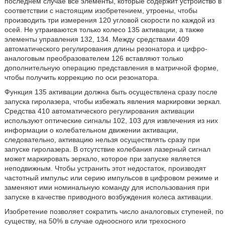
последнем случае все элементы, которые содержит устройство в
соответствии с настоящим изобретением, утроены, чтобы
производить три измерения 120 угловой скорости по каждой из
осей. Не утраиваются только колесо 135 активации, а также
элементы управления 132, 134. Между средствами 409
автоматического регулирования длины резонатора и цифро-
аналоговым преобразователем 126 вставляют только
дополнительную операцию представления в матричной форме,
чтобы получить коррекцию по оси резонатора.
Функция 135 активации должна быть осуществлена сразу после
запуска гиролазера, чтобы избежать явления маркировки зеркал.
Средства 410 автоматического регулирования активации
используют оптические сигналы 102, 103 для извлечения из них
информации о колебательном движении активации,
следовательно, активацию нельзя осуществлять сразу при
запуске гиролазера. В отсутствие колебания лазерный сигнал
может маркировать зеркало, которое при запуске является
неподвижным. Чтобы устранить этот недостаток, производят
частотный импульс или серию импульсов в цифровом режиме и
заменяют ими номинальную команду для использования при
запуске в качестве приводного возбуждения колеса активации.
Изобретение позволяет сократить число аналоговых ступеней, по
существу, на 50% в случае одноосного или трехосного