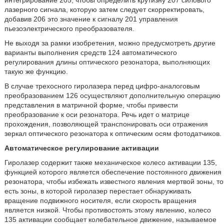
интегрирование 205, чтобы определить крутизну 207 силового
лазерного сигнала, которую затем следует скорректировать,
добавив 206 это значение к сигналу 201 управления
пьезоэлектрического преобразователя.
Не выходя за рамки изобретения, можно предусмотреть другие
варианты выполнения средств 124 автоматического
регулирования длины оптического резонатора, выполняющих
такую же функцию.
В случае трехосного гиролазера перед цифро-аналоговым
преобразованием 126 осуществляют дополнительную операцию
представления в матричной форме, чтобы привести
преобразование к оси резонатора. Речь идет о матрице
прохождения, позволяющей транспонировать оси отражения
зеркал оптического резонатора к оптическим осям фотодатчиков.
Автоматическое регулирование активации
Гиролазер содержит также механическое колесо активации 135,
функцией которого является обеспечение постоянного движения
резонатора, чтобы избежать известного явления мертвой зоны, то
есть зоны, в которой гиролазер перестает обнаруживать
вращение подвижного носителя, если скорость вращения
является низкой. Чтобы противостоять этому явлению, колесо
135 активации сообщает колебательное движение, называемое