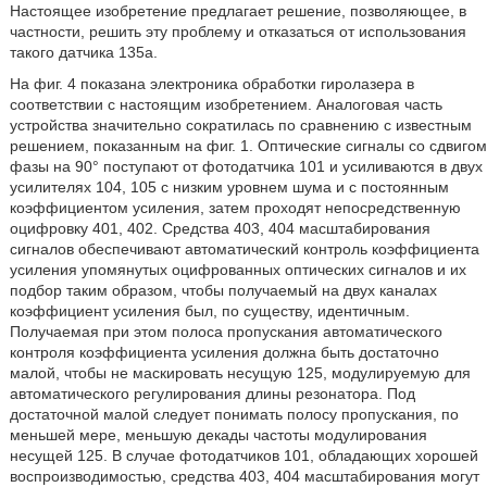
Настоящее изобретение предлагает решение, позволяющее, в
частности, решить эту проблему и отказаться от использования
такого датчика 135а.
На фиг. 4 показана электроника обработки гиролазера в
соответствии с настоящим изобретением. Аналоговая часть
устройства значительно сократилась по сравнению с известным
решением, показанным на фиг. 1. Оптические сигналы со сдвигом
фазы на 90° поступают от фотодатчика 101 и усиливаются в двух
усилителях 104, 105 с низким уровнем шума и с постоянным
коэффициентом усиления, затем проходят непосредственную
оцифровку 401, 402. Средства 403, 404 масштабирования
сигналов обеспечивают автоматический контроль коэффициента
усиления упомянутых оцифрованных оптических сигналов и их
подбор таким образом, чтобы получаемый на двух каналах
коэффициент усиления был, по существу, идентичным.
Получаемая при этом полоса пропускания автоматического
контроля коэффициента усиления должна быть достаточно
малой, чтобы не маскировать несущую 125, модулируемую для
автоматического регулирования длины резонатора. Под
достаточной малой следует понимать полосу пропускания, по
меньшей мере, меньшую декады частоты модулирования
несущей 125. В случае фотодатчиков 101, обладающих хорошей
воспроизводимостью, средства 403, 404 масштабирования могут