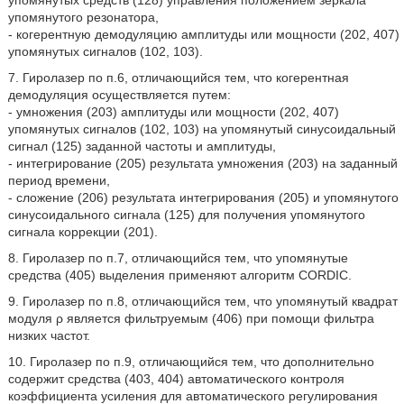
упомянутых средств (128) управления положением зеркала
упомянутого резонатора,
- когерентную демодуляцию амплитуды или мощности (202, 407)
упомянутых сигналов (102, 103).
7. Гиролазер по п.6, отличающийся тем, что когерентная
демодуляция осуществляется путем:
- умножения (203) амплитуды или мощности (202, 407)
упомянутых сигналов (102, 103) на упомянутый синусоидальный
сигнал (125) заданной частоты и амплитуды,
- интегрирование (205) результата умножения (203) на заданный
период времени,
- сложение (206) результата интегрирования (205) и упомянутого
синусоидального сигнала (125) для получения упомянутого
сигнала коррекции (201).
8. Гиролазер по п.7, отличающийся тем, что упомянутые
средства (405) выделения применяют алгоритм CORDIC.
9. Гиролазер по п.8, отличающийся тем, что упомянутый квадрат
модуля ρ является фильтруемым (406) при помощи фильтра
низких частот.
10. Гиролазер по п.9, отличающийся тем, что дополнительно
содержит средства (403, 404) автоматического контроля
коэффициента усиления для автоматического регулирования