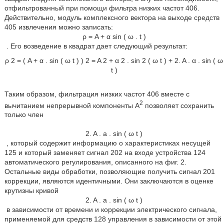
отфильтрованный при помощи фильтра низких частот 406.
Действительно, модуль комплексного вектора на выходе средств
405 извлечения можно записать:
ρ
=
A
+
α
sin
(
ω
.
t
)
. Его возведение в квадрат дает следующий результат:
ρ
2
=
(
A
+
α
.
sin
(
ω
t
)
)
2
=
A
2
+
α
2
.
sin
2
(
ω
t
)
+
2.
A
.
α
.
sin
(
ω
t
)
Таким образом, фильтрация низких частот 406 вместе с
2
вычитанием непрерывной компоненты А
позволяет сохранить
только член
2.
A
.
а
.
sin
(
ω
t
)
, который содержит информацию о характеристиках несущей
125 и который заменяет сигнал 202 на входе устройства 124
автоматического регулирования, описанного на фиг. 2.
Остальные виды обработки, позволяющие получить сигнал 201
коррекции, являются идентичными. Они заключаются в оценке
крутизны кривой
2.
A
.
а
.
sin
(
ω
t
)
в зависимости от времени и коррекции электрического сигнала,
применяемой для средств 128 управления в зависимости от этой