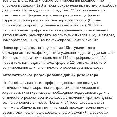
107 с целью автоматического регулирования мощности по
опорной мощности 123 и также сохранения правильного подбора
двух сигналов между собой. Средства 121 автоматического
контроля коэффициента усиления реализуют цифровой
корректор пропорционально-интегрального типа (PI) или
производного пропорционально-интегрального (PID) типа,
который выдает цифровой сигнал управления, позволяющий
автоматически регулировать амплитуду сигналов 102, 103 перед
компараторами 108, 109 по фиксированному значению.
После предварительного усиления 105 в усилителе с
фиксированным коэффициентом усиления один из двух сигналов
103 выделяют, затем выпрямляют 114 и оцифровывают 117,
перед тем, как подать на вход средств 124 автоматического
регулирования длины оптического резонатора гиролазера.
Автоматическое регулирование длины резонатора
Чтобы обнаруживать интерференционные полосы двух
оптических мод с хорошим контрастом и оптимизировать
характеристики гиролазера, необходимо поддерживать длину
оптического резонатора гиролазера в значении, кратном длине
волны лазерного сигнала. Под длиной резонатора следует
понимать общую длину пути, который проходит волна внутри
резонатора после последовательных отражений на зеркалах