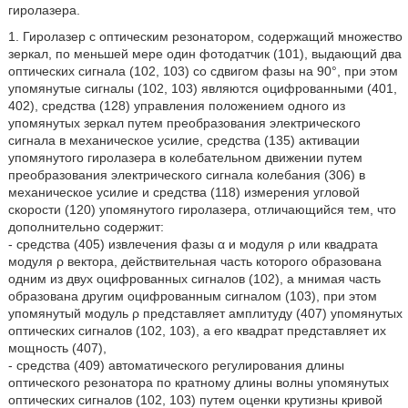
гиролазера.
1. Гиролазер с оптическим резонатором, содержащий множество
зеркал, по меньшей мере один фотодатчик (101), выдающий два
оптических сигнала (102, 103) со сдвигом фазы на 90°, при этом
упомянутые сигналы (102, 103) являются оцифрованными (401,
402), средства (128) управления положением одного из
упомянутых зеркал путем преобразования электрического
сигнала в механическое усилие, средства (135) активации
упомянутого гиролазера в колебательном движении путем
преобразования электрического сигнала колебания (306) в
механическое усилие и средства (118) измерения угловой
скорости (120) упомянутого гиролазера, отличающийся
тем, что
дополнительно содержит:
- средства (405) извлечения фазы α и модуля ρ или квадрата
модуля ρ вектора, действительная часть которого образована
одним из двух оцифрованных сигналов (102), а мнимая часть
образована другим оцифрованным сигналом (103), при этом
упомянутый модуль ρ представляет амплитуду (407) упомянутых
оптических сигналов (102, 103), а его квадрат представляет их
мощность (407),
- средства (409) автоматического регулирования длины
оптического резонатора по кратному длины волны упомянутых
оптических сигналов (102, 103) путем оценки крутизны кривой