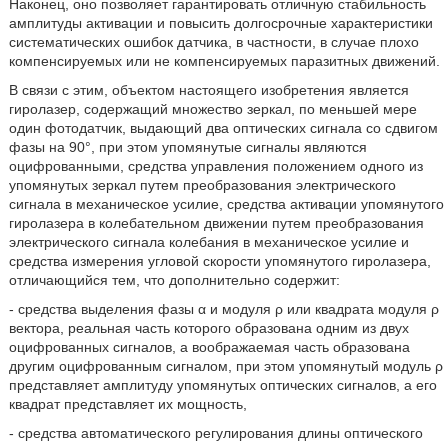
Наконец, оно позволяет гарантировать отличную стабильность
амплитуды активации и повысить долгосрочные характеристики
систематических ошибок датчика, в частности, в случае плохо
компенсируемых или не компенсируемых паразитных движений.
В связи с этим, объектом настоящего изобретения является
гиролазер, содержащий множество зеркал, по меньшей мере
один фотодатчик, выдающий два оптических сигнала со сдвигом
фазы на 90°, при этом упомянутые сигналы являются
оцифрованными, средства управления положением одного из
упомянутых зеркал путем преобразования электрического
сигнала в механическое усилие, средства активации упомянутого
гиролазера в колебательном движении путем преобразования
электрического сигнала колебания в механическое усилие и
средства измерения угловой скорости упомянутого гиролазера,
отличающийся тем, что дополнительно содержит:
- средства выделения фазы α и модуля ρ или квадрата модуля ρ
вектора, реальная часть которого образована одним из двух
оцифрованных сигналов, а воображаемая часть образована
другим оцифрованным сигналом, при этом упомянутый модуль ρ
представляет амплитуду упомянутых оптических сигналов, а его
квадрат представляет их мощность,
- средства автоматического регулирования длины оптического