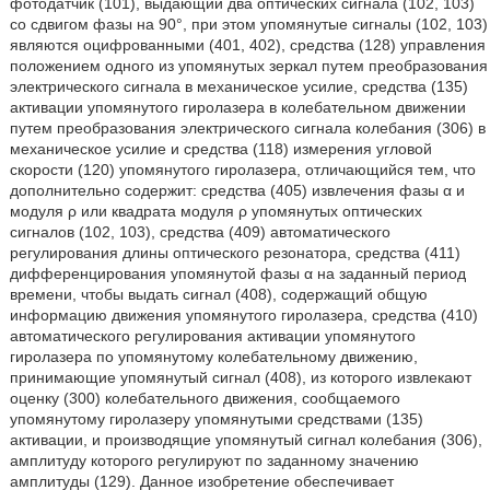
фотодатчик (101), выдающий два оптических сигнала (102, 103)
со сдвигом фазы на 90°, при этом упомянутые сигналы (102, 103)
являются оцифрованными (401, 402), средства (128) управления
положением одного из упомянутых зеркал путем преобразования
электрического сигнала в механическое усилие, средства (135)
активации упомянутого гиролазера в колебательном движении
путем преобразования электрического сигнала колебания (306) в
механическое усилие и средства (118) измерения угловой
скорости (120) упомянутого гиролазера, отличающийся тем, что
дополнительно содержит: средства (405) извлечения фазы α и
модуля ρ или квадрата модуля ρ упомянутых оптических
сигналов (102, 103), средства (409) автоматического
регулирования длины оптического резонатора, средства (411)
дифференцирования упомянутой фазы α на заданный период
времени, чтобы выдать сигнал (408), содержащий общую
информацию движения упомянутого гиролазера, средства (410)
автоматического регулирования активации упомянутого
гиролазера по упомянутому колебательному движению,
принимающие упомянутый сигнал (408), из которого извлекают
оценку (300) колебательного движения, сообщаемого
упомянутому гиролазеру упомянутыми средствами (135)
активации, и производящие упомянутый сигнал колебания (306),
амплитуду которого регулируют по заданному значению
амплитуды (129). Данное изобретение обеспечивает