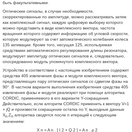
быть факультативными.
Оптические сигналы, в случае необходимости,
скорректированные по амплитуде, можно рассматривать затем
как комплексный сигнал, каждую цифровую выборку которого
можно представить в виде комплексного вектора, частота
вращения которого содержит информацию об угловой скорости,
которую модулируют за счет автоматического колебания колеса
135 активации. Кроме того, несущая 125, используемая
средствами автоматического регулирования длины резонатора,
модулирует амплитуду оптических сигналов и, следовательно,
опосредованно модуль упомянутого комплексного вектора.
Устройство в соответствии с настоящим изобретением содержит
средства 405 извлечения фазы и модуля комплексного вектора,
представляющих пару оптических сигналов со сдвигом фазы на
90°. В частном варианте выполнения изобретения средства 405
извлечения фазы и модуля реализуют при помощи алгоритма
CORDIC, применяемого в его варианте Y-сокращения.
Действительно, если алгоритм CORDIC применить к вектору V=1
+ jQ и произвести сокращение остатка по Y, выходные данные
X
,Z
алгоритма сводятся после n итераций к следующим
n
n
значениям:
X
n
=
A
n
.
[
I
2
+
Q
2
]
=
A
n
.
ρ
2