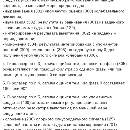
средства (410) автоматического регулирования активации
содержат, по меньшей мере, средства для
- выравнивания (301) упомянутой оценки (300) колебательного
движения,
- вычитания (302) результата выравнивания (301) из заданного
значения амплитуды колебания (129),
- интегрирования результата вычитания (302) на заданный
период времени,
- умножения (304) результата интегрирования с упомянутой
оценкой (300), смещенного (305) на заданную фазу θ, для
получения упомянутого сигнала колебания (306).
4. Гиролазер по п.3, отличающийся тем, что сдвиг по фазе (305)
осуществляют при помощи фильтра со сдвигом фазы или при
помощи контура фазовой синхронизации.
5. Гиролазер по п.4, отличающийся тем, что фаза θ составляет
180° или 90°.
6. Гиролазер по п.5, отличающийся тем, что упомянутые
средства (409) автоматического регулирования длины
оптического резонатора выполняют, по меньшей мере,
следующие этапы:
- сложение (206) опорного синусоидального сигнала (125)
заданной частоты и амплитуды с сигналом коррекции (201)