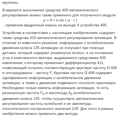
крутизны.
В варианте выполнения средства 409 автоматического
регулирования можно также применить для полученного модуля
ρ
=
A
+
α
sin
(
ω
.
t
)
, применив квадратный корень на выходе Х устройства 405.
Устройство в соответствии с настоящим изобретением содержит
также средства 410 автоматического регулирования активации. В
отличие от известного решения, информацию о колебательном
движении колеса 135 активации не получают при помощи
датчика, который содержит упомянутое колесо, и на основании
угла α комплексного вектора, выдаваемого средствами 405
извлечения, к которому применяют дифференциатор 411,
позволяющий получить соответствующую круговую частоту Ω 408
и опосредованно - частоту F. Круговая частота Ω 408 содержит
одновременно информацию о колебательном движении
активации, а также о движении подвижного носителя гиролазера.
Необходимо только извлечь информацию активации, то есть
резонансную частоту F
и амплитуду А
колебательного
0
0
движения колеса 135, чтобы осуществить автоматическое
регулирование частоты колебания и ее амплитуды
относительного контрольного значения 129. Для этого в рамках
изобретения можно применить два метода.