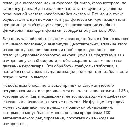
помощи аналогового или цифрового фильтра, фаза которого, по
существу, равна θ для значений частоты, по существу, равным
резонансной частоте колеблющейся системы. Его можно также
осуществлять при помощи контура фазовой синхронизации или
при помощи любых других средств, позволяющих сообщать
фиксированный сдвиг фазы синусоидальному сигналу 300.
Для нормальной работы системы важно, чтобы колебание колеса
135 имело постоянную амплитуду. Действительно, влияние этого
известного движения активации необходимо устранить при
помощи цифровых обработок, находящихся за средствами 118
измерения угловой скорости, чтобы сохранять только полезное
движение гиролазера. Эти обработки требуют калибровки, а
нестабильность амплитуды активации приводит к нестабильности
погрешности на выходе.
Недостатком описанного выше принципа автоматического
регулирования активации является использование датчиков 135а,
которые могут быть подвержены не воспроизводимым дефектам,
связанным с износом в течение времени. Их функция передачи
может ухудшиться, что приводит к ошибкам обнаружения,
которые не могут быть компенсированы средствами 130
автоматического регулирования, поскольку они никогда не
измеряются.