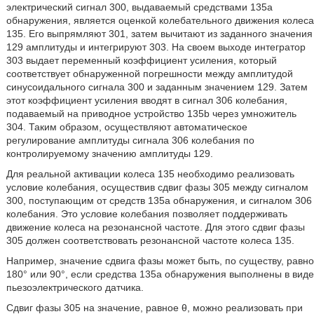
электрический сигнал 300, выдаваемый средствами 135а
обнаружения, является оценкой колебательного движения колеса
135. Его выпрямляют 301, затем вычитают из заданного значения
129 амплитуды и интегрируют 303. На своем выходе интегратор
303 выдает переменный коэффициент усиления, который
соответствует обнаруженной погрешности между амплитудой
синусоидального сигнала 300 и заданным значением 129. Затем
этот коэффициент усиления вводят в сигнал 306 колебания,
подаваемый на приводное устройство 135b через умножитель
304. Таким образом, осуществляют автоматическое
регулирование амплитуды сигнала 306 колебания по
контролируемому значению амплитуды 129.
Для реальной активации колеса 135 необходимо реализовать
условие колебания, осуществив сдвиг фазы 305 между сигналом
300, поступающим от средств 135а обнаружения, и сигналом 306
колебания. Это условие колебания позволяет поддерживать
движение колеса на резонансной частоте. Для этого сдвиг фазы
305 должен соответствовать резонансной частоте колеса 135.
Например, значение сдвига фазы может быть, по существу, равно
180° или 90°, если средства 135а обнаружения выполнены в виде
пьезоэлектрического датчика.
Сдвиг фазы 305 на значение, равное θ, можно реализовать при