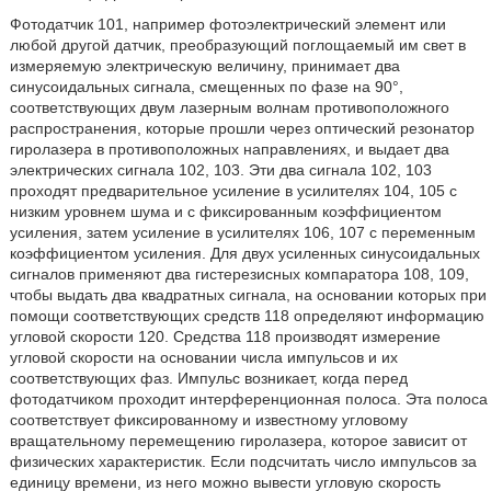
Фотодатчик 101, например фотоэлектрический элемент или
любой другой датчик, преобразующий поглощаемый им свет в
измеряемую электрическую величину, принимает два
синусоидальных сигнала, смещенных по фазе на 90°,
соответствующих двум лазерным волнам противоположного
распространения, которые прошли через оптический резонатор
гиролазера в противоположных направлениях, и выдает два
электрических сигнала 102, 103. Эти два сигнала 102, 103
проходят предварительное усиление в усилителях 104, 105 с
низким уровнем шума и с фиксированным коэффициентом
усиления, затем усиление в усилителях 106, 107 с переменным
коэффициентом усиления. Для двух усиленных синусоидальных
сигналов применяют два гистерезисных компаратора 108, 109,
чтобы выдать два квадратных сигнала, на основании которых при
помощи соответствующих средств 118 определяют информацию
угловой скорости 120. Средства 118 производят измерение
угловой скорости на основании числа импульсов и их
соответствующих фаз. Импульс возникает, когда перед
фотодатчиком проходит интерференционная полоса. Эта полоса
соответствует фиксированному и известному угловому
вращательному перемещению гиролазера, которое зависит от
физических характеристик. Если подсчитать число импульсов за
единицу времени, из него можно вывести угловую скорость