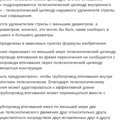
м» подразумевается телескопический цилиндр внутреннего
 - телескопический цилиндр наружного удлинителя стрелы,
ьные сокращения.
ется удлинителем стрелы с меньшим диаметром, а
аметром, конечно, это могло бы быть также наоборот, в
ьшего и большего диаметра.
пределены в зависимых пунктах формулы изобретения.
ания пересекает по меньшей мере телескопический цилиндр
опроводе втягивания во время пересечения не сообщается с
опровода втягивания через телескопический цилиндр
мпактная конструкция.
ыть предусмотрено, чтобы трубопровод втягивания внутри
ыполнен телескопически. Благодаря телескопическому
ания может адаптироваться к эффективной длине
 трубопровод втягивания может перемещаться вместе с
рубопровод втягивания имел по меньшей мере две
ью телескопического движения друг относительно друга.
ществляться посредством двух вставленных друг в друга