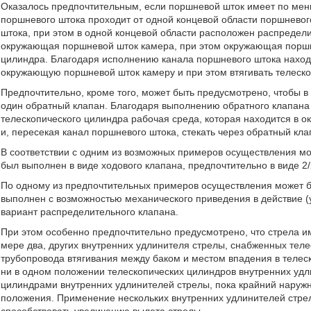
Оказалось предпочтительным, если поршневой шток имеет по мен
поршневого штока проходит от одной концевой области поршневог
штока, при этом в одной концевой области расположен распредели
окружающая поршневой шток камера, при этом окружающая поршн
цилиндра. Благодаря исполнению канала поршневого штока наход
окружающую поршневой шток камеру и при этом втягивать телеско
Предпочтительно, кроме того, может быть предусмотрено, чтобы 
один обратный клапан. Благодаря выполнению обратного клапана
телескопического цилиндра рабочая среда, которая находится в 
и, пересекая канал поршневого штока, стекать через обратный кла
В соответствии с одним из возможных примеров осуществления м
был выполнен в виде ходового клапана, предпочтительно в виде 2/
По одному из предпочтительных примеров осуществления может 
выполнен с возможностью механического приведения в действие (
вариант распределительного клапана.
При этом особенно предпочтительно предусмотрено, что стрела 
мере два, других внутренних удлинителя стрелы, снабженных тел
трубопровода втягивания между баком и местом впадения в телес
ни в одном положении телескопических цилиндров внутренних удл
цилиндрами внутренних удлинителей стрелы, пока крайний наружны
положения. Применение нескольких внутренних удлинителей стре