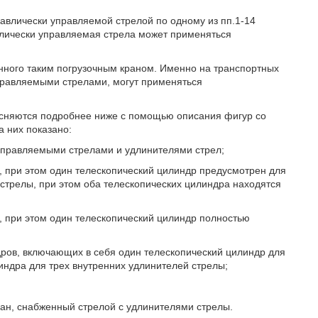
равлически управляемой стрелой по одному из пп.1-14
влически управляемая стрела может применяться
нного таким погрузочным краном. Именно на транспортных
правляемыми стрелами, могут применяться
ясняются подробнее ниже с помощью описания фигур со
 них показано:
и управляемыми стрелами и удлинителями стрел;
, при этом один телескопический цилиндр предусмотрен для
стрелы, при этом оба телескопических цилиндра находятся
, при этом один телескопический цилиндр полностью
дров, включающих в себя один телескопический цилиндр для
индра для трех внутренних удлинителей стрелы;
ран, снабженный стрелой с удлинителями стрелы.