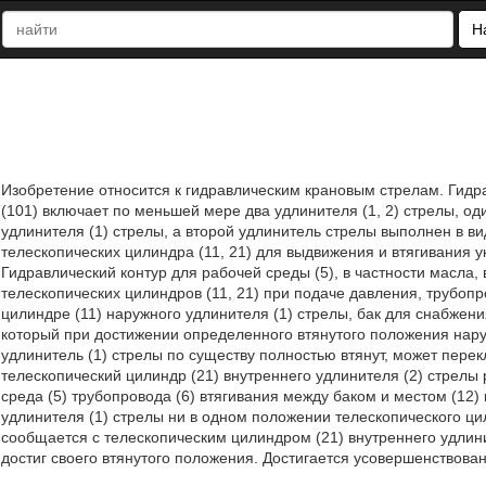
Н
Изобретение относится к гидравлическим крановым стрелам. Гидра
(101) включает по меньшей мере два удлинителя (1, 2) стрелы, о
удлинителя (1) стрелы, а второй удлинитель стрелы выполнен в в
телескопических цилиндра (11, 21) для выдвижения и втягивания у
Гидравлический контур для рабочей среды (5), в частности масла,
телескопических цилиндров (11, 21) при подаче давления, трубопр
цилиндре (11) наружного удлинителя (1) стрелы, бак для снабжени
который при достижении определенного втянутого положения наруж
удлинитель (1) стрелы по существу полностью втянут, может пере
телескопический цилиндр (21) внутреннего удлинителя (2) стрелы
среда (5) трубопровода (6) втягивания между баком и местом (12)
удлинителя (1) стрелы ни в одном положении телескопического ци
сообщается с телескопическим цилиндром (21) внутреннего удлини
достиг своего втянутого положения. Достигается усовершенствовани