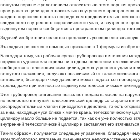
втянутом поршне с уплотнением относительно этого поршня прохо
пространство цилиндра относительно внутреннего пространства п
каждого поршневого штока посредством предпочтительно жестког
следующего внутреннего гидравлического узла, и внутреннее про
выдвинутом поршне сообщается с пространством цилиндра того же
Задачей изобретения является предложить усовершенствованную г
Эта задача решается с помощью признаков п.1 формулы изобрете
Благодаря тому, что рабочая среда трубопровода втягивания меж
наружного удлинителя стрелы ни в одном положении телескопичес
сообщается с телескопическим цилиндром внутреннего удлинителя
втянутого положения, получают независимый от телескопического
втягивания, благодаря чему давление может подаваться непосред
стрелы, даже при полностью выдвинутом телескопическом цилиндр
Этот трубопровод втягивания позволяет подавать масло на наружн
не полностью втянутый телескопический цилиндр со стороны втягив
распределительный клапан приводится в действие, то есть открыв
за ним, находящемуся ближе к мачте крана, телескопическому цил
цилиндру масло больше не подается, так как он уже полностью вт
внутренний телескопический цилиндр и заставляет его втягиваться
Таким образом, получается следящее управление, благодаря чему 
этом трубопровод втягивания оканчивается непосредственно в на