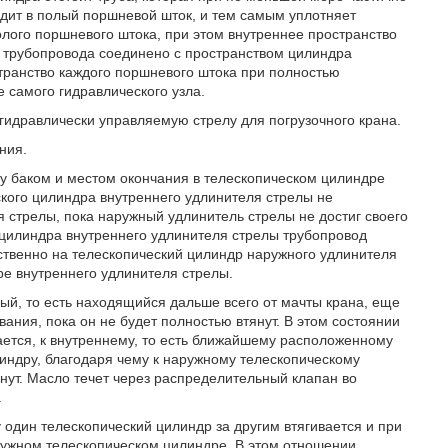
дит в полый поршневой шток, и тем самым уплотняет
олого поршневого штока, при этом внутреннее пространство
о трубопровода соединено с пространством цилиндра
странство каждого поршневого штока при полностью
 самого гидравлического узла.
идравлически управляемую стрелу для погрузочного крана.
ния.
ду баком и местом окончания в телескопическом цилиндре
кого цилиндра внутреннего удлинителя стрелы не
 стрелы, пока наружный удлинитель стрелы не достиг своего
 цилиндра внутреннего удлинителя стрелы трубопровод
ственно на телескопический цилиндр наружного удлинителя
е внутреннего удлинителя стрелы.
ый, то есть находящийся дальше всего от мачты крана, еще
ания, пока он не будет полностью втянут. В этом состоянии
ается, к внутреннему, то есть ближайшему расположенному
индру, благодаря чему к наружному телескопическому
янут. Масло течет через распределительный клапан во
.
один телескопический цилиндр за другим втягивается и при
ружном телескопическом цилиндре. В этом отношении