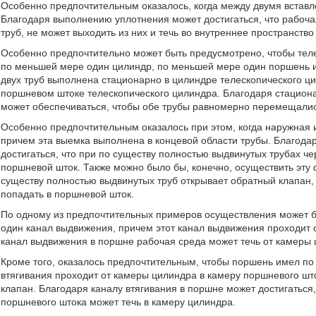
Особенно предпочтительным оказалось, когда между двумя вставл
Благодаря выполнению уплотнения может достигаться, что рабочая
труб, не может выходить из них и течь во внутреннее пространств
Особенно предпочтительно может быть предусмотрено, чтобы тел
по меньшей мере один цилиндр, по меньшей мере один поршень и
двух труб выполнена стационарно в цилиндре телескопического ци
поршневом штоке телескопического цилиндра. Благодаря стацион
может обеспечиваться, чтобы обе трубы равномерно перемещалис
Особенно предпочтительным оказалось при этом, когда наружная и
причем эта выемка выполнена в концевой области трубы. Благода
достигаться, что при по существу полностью выдвинутых трубах ч
поршневой шток. Также можно было бы, конечно, осуществить эту
существу полностью выдвинутых труб открывает обратный клапан,
попадать в поршневой шток.
По одному из предпочтительных примеров осуществления может 
один канал выдвижения, причем этот канал выдвижения проходит 
канал выдвижения в поршне рабочая среда может течь от камеры 
Кроме того, оказалось предпочтительным, чтобы поршень имел по
втягивания проходит от камеры цилиндра в камеру поршневого шт
клапан. Благодаря каналу втягивания в поршне может достигаться,
поршневого штока может течь в камеру цилиндра.