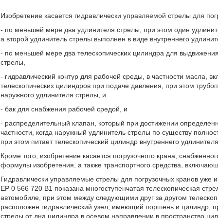
Изобретение касается гидравлически управляемой стрелы для пог
- по меньшей мере два удлинителя стрелы, при этом один удлини
а второй удлинитель стрелы выполнен в виде внутреннего удлинит
- по меньшей мере два телескопических цилиндра для выдвижения
стрелы,
- гидравлический контур для рабочей среды, в частности масла, 
телескопических цилиндров при подаче давления, при этом трубо
наружного удлинителя стрелы, и
- бак для снабжения рабочей средой, и
- распределительный клапан, который при достижении определенн
частности, когда наружный удлинитель стрелы по существу полнос
при этом питает телескопический цилиндр внутреннего удлинител
Кроме того, изобретение касается погрузочного крана, снабженно
формулы изобретения, а также транспортного средства, включающе
Гидравлически управляемые стрелы для погрузочных кранов уже из
EP 0 566 720 B1 показана многоступенчатая телескопическая стрел
автомобиле, при этом между следующими друг за другом телескоп
расположен гидравлический узел, имеющий поршень и цилиндр, п
стрелы от дна цилиндра в осевом направлении в пространство цил