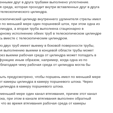
енными друг в друга трубами выполнено уплотнение.
 среда, которая проходит внутри вставленных друг в друга
о телескопического цилиндра.
ескопический цилиндр внутреннего удлинителя стрелы имел
 по меньшей мере один поршневой шток, при этом одна из
линдра, а вторая труба выполнена стационарно в
арному исполнению обеих труб в телескопическом цилиндре
ь вместе с телескопическим цилиндром.
з двух труб имеет выемку в боковой поверхности трубы,
ря выполнению выемки в концевой области трубы может
ерез выемки рабочая среда от цилиндра может попадать в
 функцию иным образом, например, когда одна из по
 благодаря чему рабочая среда от цилиндра могла бы
быть предусмотрено, чтобы поршень имел по меньшей мере
от камеры цилиндра в камеру поршневого штока. Через
цилиндра в камеру поршневого штока.
 меньшей мере один канал втягивания, причем этот канал
ока, при этом в канале втягивания выполнен обратный
 что во время втягивания рабочая среда от камеры