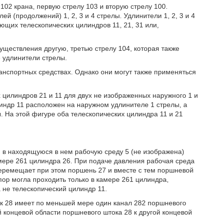
102 крана, первую стрелу 103 и вторую стрелу 100.
й (продолжений) 1, 2, 3 и 4 стрелы. Удлинители 1, 2, 3 и 4
ющих телескопических цилиндров 11, 21, 31 или,
ществления другую, третью стрелу 104, которая также
 удлинители стрелы.
анспортных средствах. Однако они могут также применяться
 цилиндров 21 и 11 для двух не изображенных наружного 1 и
линдр 11 расположен на наружном удлинителе 1 стрелы, а
. На этой фигуре оба телескопических цилиндра 11 и 21
, в находящуюся в нем рабочую среду 5 (не изображена)
мере 261 цилиндра 26. При подаче давления рабочая среда
 перемещает при этом поршень 27 и вместе с тем поршневой
пор могла проходить только в камере 261 цилиндра,
 не телескопический цилиндр 11.
к 28 имеет по меньшей мере один канал 282 поршневого
й концевой области поршневого штока 28 к другой концевой