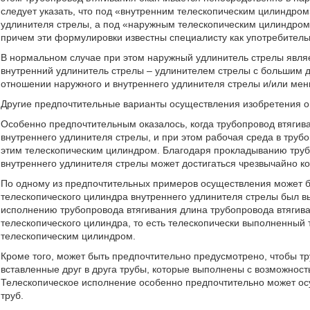
следует указать, что под «внутренним телескопическим цилиндро
удлинителя стрелы, а под «наружным телескопическим цилиндром»
причем эти формулировки известны специалисту как употребител
В нормальном случае при этом наружный удлинитель стрелы явля
внутренний удлинитель стрелы – удлинителем стрелы с большим ди
отношении наружного и внутреннего удлинителя стрелы и/или мен
Другие предпочтительные варианты осуществления изобретения о
Особенно предпочтительным оказалось, когда трубопровод втягив
внутреннего удлинителя стрелы, и при этом рабочая среда в труб
этим телескопическим цилиндром. Благодаря прокладыванию труб
внутреннего удлинителя стрелы может достигаться чрезвычайно ко
По одному из предпочтительных примеров осуществления может б
телескопического цилиндра внутреннего удлинителя стрелы был в
исполнению трубопровода втягивания длина трубопровода втягив
телескопического цилиндра, то есть телескопически выполненный
телескопическим цилиндром.
Кроме того, может быть предпочтительно предусмотрено, чтобы т
вставленные друг в друга трубы, которые выполнены с возможност
Телескопическое исполнение особенно предпочтительно может осу
труб.