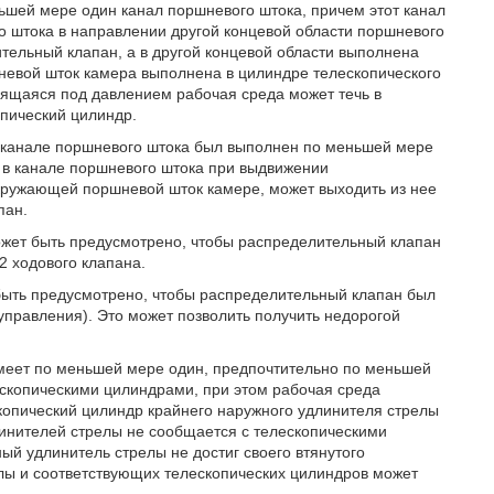
ьшей мере один канал поршневого штока, причем этот канал
о штока в направлении другой концевой области поршневого
тельный клапан, а в другой концевой области выполнена
евой шток камера выполнена в цилиндре телескопического
ящаяся под давлением рабочая среда может течь в
пический цилиндр.
в канале поршневого штока был выполнен по меньшей мере
 в канале поршневого штока при выдвижении
окружающей поршневой шток камере, может выходить из нее
пан.
ожет быть предусмотрено, чтобы распределительный клапан
2 ходового клапана.
быть предусмотрено, чтобы распределительный клапан был
управления). Это может позволить получить недорогой
имеет по меньшей мере один, предпочтительно по меньшей
ескопическими цилиндрами, при этом рабочая среда
копический цилиндр крайнего наружного удлинителя стрелы
инителей стрелы не сообщается с телескопическими
й удлинитель стрелы не достиг своего втянутого
лы и соответствующих телескопических цилиндров может