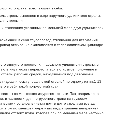
рузочного крана, включающей в себя:
тель стрелы выполнен в виде наружного удлинителя стрелы,
еля стрелы, и
 и втягивания указанных по меньшей мере двух удлинителей
включающий в себя трубопровод втягивания для втягивания
провод втягивания оканчивается в телескопическом цилиндре
ого втянутого положения наружного удлинителя стрелы, в
тью втянут, может переключаться в открытое положение и
я стрелы рабочей средой, находящейся под давлением.
го гидравлически управляемой стрелой по одному из пп.1-13
го в себя такой погрузочный кран.
вестны во множестве из уровня техники. Так, например, в
а, в частности, для погрузочного крана на грузовом
ическими установленными друг в друге стрелами всегда
ри этом по меньшей мере у цилиндра крайней внутренней
индра отстоит труба, которая при по меньшей мере частично