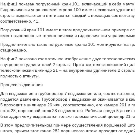
На фиг.1 показан погрузочный кран 101, включающий в себя мачту 
Гидравлически управляемая стрела 100 имеет несколько удлинителе
стрелы выдвигаются и втягиваются каждый с помощью соответству
соответственно, 41.
Погрузочный кран 101 имеет в этом предпочтительном примере осу
имеет выполненные телескопически и гидравлически управляемые
Предпочтительно такие погрузочные краны 101 монтируются на тр
стационарно.
На фиг.2 показано схематичное изображение двух телескопических
внутреннего удлинителей 2 стрелы. При этом телескопический ци
телескопический цилиндр 21 – на внутреннем удлинителе 2 стрелы
полностью втянуты.
Процесс выдвижения
Для выдвижения в трубопровод 7 выдвижения или, соответственно
подается давление. Трубопровод 7 выдвижения оканчивается в ка
5 проходит в цилиндре 26 или, соответственно, его камере 261 и
шток 28, поршневой шток 28 выдвигается. Рабочая среда 5 до сих 
благодаря чему выдвигается только телескопический цилиндр 21, а
В этом предпочтительном примере осуществления поршневой што
штока, причем этот канал 282 поршневого штока проходит от одно