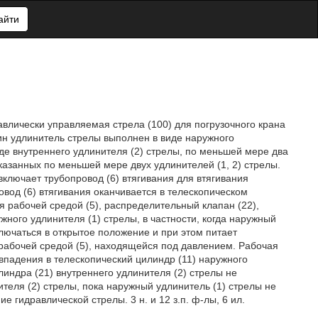
айти
влически управляемая стрела (100) для погрузочного крана
дин удлинитель стрелы выполнен в виде наружного
иде внутреннего удлинителя (2) стрелы, по меньшей мере два
казанных по меньшей мере двух удлинителей (1, 2) стрелы.
 включает трубопровод (6) втягивания для втягивания
овод (6) втягивания оканчивается в телескопическом
я рабочей средой (5), распределительный клапан (22),
ного удлинителя (1) стрелы, в частности, когда наружный
ключаться в открытое положение и при этом питает
 рабочей средой (5), находящейся под давлением. Рабочая
 впадения в телескопический цилиндр (11) наружного
линдра (21) внутреннего удлинителя (2) стрелы не
теля (2) стрелы, пока наружный удлинитель (1) стрелы не
е гидравлической стрелы. 3 н. и 12 з.п. ф-лы, 6 ил.