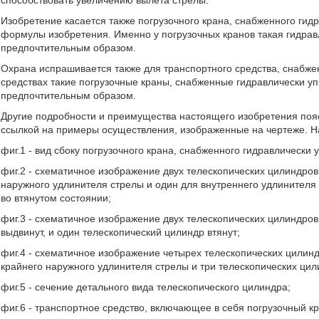
способствовать увеличению вылета стрелы.
Изобретение касается также погрузочного крана, снабженного гид
формулы изобретения. Именно у погрузочных кранов такая гидра
предпочтительным образом.
Охрана испрашивается также для транспортного средства, снабже
средствах такие погрузочные краны, снабженные гидравлически у
предпочтительным образом.
Другие подробности и преимущества настоящего изобретения по
ссылкой на примеры осуществления, изображенные на чертеже. На
фиг.1 - вид сбоку погрузочного крана, снабженного гидравлическ
фиг.2 - схематичное изображение двух телескопических цилиндров
наружного удлинителя стрелы и один для внутреннего удлинителя 
во втянутом состоянии;
фиг.3 - схематичное изображение двух телескопических цилиндров
выдвинут, и один телескопический цилиндр втянут;
фиг.4 - схематичное изображение четырех телескопических цилин
крайнего наружного удлинителя стрелы и три телескопических цил
фиг.5 - сечение детального вида телескопического цилиндра;
фиг.6 - транспортное средство, включающее в себя погрузочный к