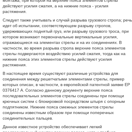
монтажа, при которой на верхние пояса элементов стрелы
действуют усилия сжатия, а на нижние пояса - усилия
растяжения.
Следует также учитывать и случай разрыва грузового стропа; речь
идет об испытании, соответствующем разрыву стропов,
удерживающих поднятый груз, или разрыву грузового троса, при
котором возникают первоначальные вертикальные усилия,
отражающиеся на элементах стрелы и на их соединениях. В
частности, во время разрыва стропа верхние пояса элементов
стрелы подвергаются воздействию усилий сжатия, тогда как на
нижние пояса этих элементов стрелы действуют усилия
растяжения.
В настоящее время существуют различные устройства для
соединения между решетчатыми элементами стрелы, пример
которых описан, в частности, в европейской патентной заявке ЕР
0376417 А. Согласно данному документу верхние пояса
последовательных элементов стрелы соединены при помощи
крючных систем с блокировкой посредством штыря с опорным
подпятником. Нижние пояса смежных элементов стрелы
соединены известным образом при помощи поперечных
соединительных пальцев.
Данное известное устройство обеспечивает легкий