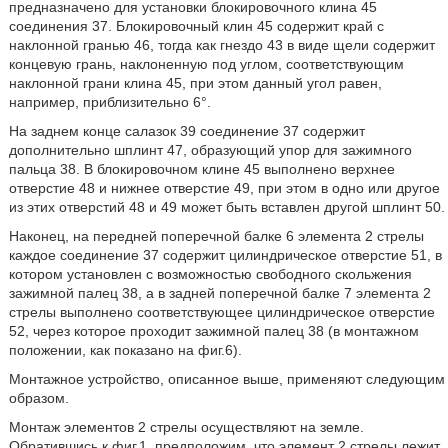
предназначено для установки блокировочного клина 45
соединения 37. Блокировочный клин 45 содержит край с
наклонной гранью 46, тогда как гнездо 43 в виде щели содержит
концевую грань, наклоненную под углом, соответствующим
наклонной грани клина 45, при этом данный угол равен,
например, приблизительно 6°.
На заднем конце салазок 39 соединение 37 содержит
дополнительно шплинт 47, образующий упор для зажимного
пальца 38. В блокировочном клине 45 выполнено верхнее
отверстие 48 и нижнее отверстие 49, при этом в одно или другое
из этих отверстий 48 и 49 может быть вставлен другой шплинт 50.
Наконец, на передней поперечной балке 6 элемента 2 стрелы
каждое соединение 37 содержит цилиндрическое отверстие 51, в
котором установлен с возможностью свободного скольжения
зажимной палец 38, а в задней поперечной балке 7 элемента 2
стрелы выполнено соответствующее цилиндрическое отверстие
52, через которое проходит зажимной палец 38 (в монтажном
положении, как показано на фиг.6).
Монтажное устройство, описанное выше, применяют следующим
образом.
Монтаж элементов 2 стрелы осуществляют на земле.
Обратившись к фиг.1, предположим, что элемент 2 стрелы лежит