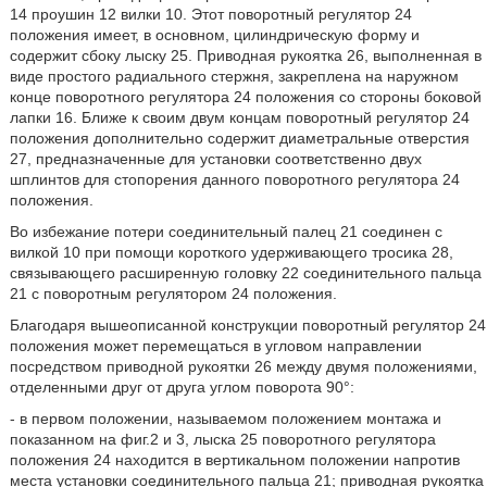
14 проушин 12 вилки 10. Этот поворотный регулятор 24
положения имеет, в основном, цилиндрическую форму и
содержит сбоку лыску 25. Приводная рукоятка 26, выполненная в
виде простого радиального стержня, закреплена на наружном
конце поворотного регулятора 24 положения со стороны боковой
лапки 16. Ближе к своим двум концам поворотный регулятор 24
положения дополнительно содержит диаметральные отверстия
27, предназначенные для установки соответственно двух
шплинтов для стопорения данного поворотного регулятора 24
положения.
Во избежание потери соединительный палец 21 соединен с
вилкой 10 при помощи короткого удерживающего тросика 28,
связывающего расширенную головку 22 соединительного пальца
21 с поворотным регулятором 24 положения.
Благодаря вышеописанной конструкции поворотный регулятор 24
положения может перемещаться в угловом направлении
посредством приводной рукоятки 26 между двумя положениями,
отделенными друг от друга углом поворота 90°:
- в первом положении, называемом положением монтажа и
показанном на фиг.2 и 3, лыска 25 поворотного регулятора
положения 24 находится в вертикальном положении напротив
места установки соединительного пальца 21; приводная рукоятка