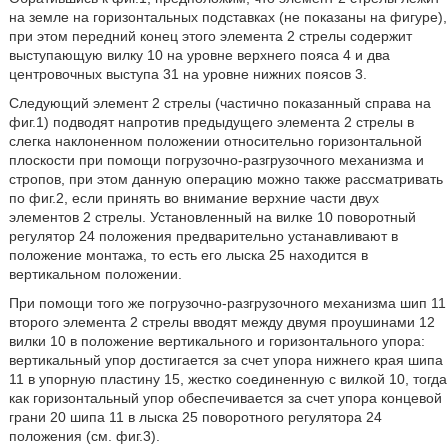
на земле на горизонтальных подставках (не показаны на фигуре),
при этом передний конец этого элемента 2 стрелы содержит
выступающую вилку 10 на уровне верхнего пояса 4 и два
центровочных выступа 31 на уровне нижних поясов 3.
Следующий элемент 2 стрелы (частично показанный справа на
фиг.1) подводят напротив предыдущего элемента 2 стрелы в
слегка наклоненном положении относительно горизонтальной
плоскости при помощи погрузочно-разгрузочного механизма и
стропов, при этом данную операцию можно также рассматривать
по фиг.2, если принять во внимание верхние части двух
элементов 2 стрелы. Установленный на вилке 10 поворотный
регулятор 24 положения предварительно устанавливают в
положение монтажа, то есть его лыска 25 находится в
вертикальном положении.
При помощи того же погрузочно-разгрузочного механизма шип 11
второго элемента 2 стрелы вводят между двумя проушинами 12
вилки 10 в положение вертикального и горизонтального упора:
вертикальный упор достигается за счет упора нижнего края шипа
11 в упорную пластину 15, жестко соединенную с вилкой 10, тогда
как горизонтальный упор обеспечивается за счет упора концевой
грани 20 шипа 11 в лыска 25 поворотного регулятора 24
положения (см. фиг.3).