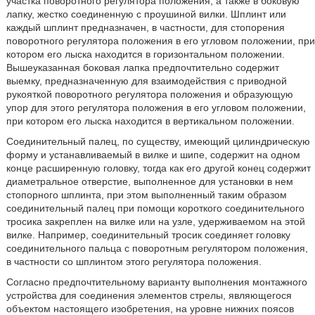
участка поворотного регулятора положения, а также в боковую
лапку, жестко соединенную с проушиной вилки. Шплинт или
каждый шплинт предназначен, в частности, для стопорения
поворотного регулятора положения в его угловом положении, при
котором его лыска находится в горизонтальном положении.
Вышеуказанная боковая лапка предпочтительно содержит
выемку, предназначенную для взаимодействия с приводной
рукояткой поворотного регулятора положения и образующую
упор для этого регулятора положения в его угловом положении,
при котором его лыска находится в вертикальном положении.
Соединительный палец, по существу, имеющий цилиндрическую
форму и устанавливаемый в вилке и шипе, содержит на одном
конце расширенную головку, тогда как его другой конец содержит
диаметральное отверстие, выполненное для установки в нем
стопорного шплинта, при этом выполненный таким образом
соединительный палец при помощи короткого соединительного
тросика закреплен на вилке или на узле, удерживаемом на этой
вилке. Например, соединительный тросик соединяет головку
соединительного пальца с поворотным регулятором положения,
в частности со шплинтом этого регулятора положения.
Согласно предпочтительному варианту выполнения монтажного
устройства для соединения элементов стрелы, являющегося
объектом настоящего изобретения, на уровне нижних поясов