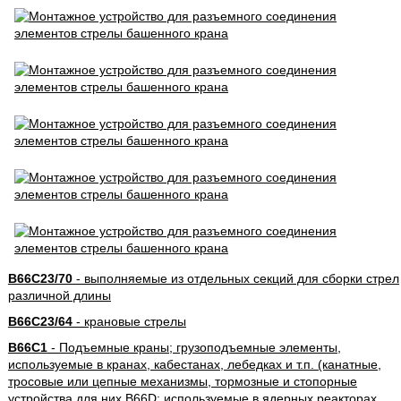
B66C23/70
- выполняемые из отдельных секций для сборки стрел
различной длины
B66C23/64
- крановые стрелы
B66C1
- Подъемные краны; грузоподъемные элементы,
используемые в кранах, кабестанах, лебедках и т.п. (канатные,
тросовые или цепные механизмы, тормозные и стопорные
устройства для них B66D; используемые в ядерных реакторах