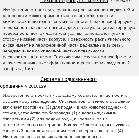
Вихревая форсунка кочетова
// 2609467
Изобретение относится к средствам распыливания жидкостей и
растворов и может применяться в двигателестроении,
химической и пищевой промышленности. В вихревой форсунке,
поверхность распылительного диска, выступающая за торцевую
поверхность нижней части корпуса, выполнена отогнутой в
сторону нижней части корпуса. Поверхность распылительного
диска имеет на периферийной части радиальные вырезы,
чередующиеся со сплошной частью поверхности
распылительного диска. Техническим результатом изобретения
является повышение эффективности распыления жидкости. 2
з.п. ф-лы, 1 ил.
Система подпочвенного
орошения
// 2610129
Изобретение относится к сельскому хозяйству, в частности к
орошаемому земледелию. Система подпочвенного орошения
включает кротовины (3) для подачи в них животноводческих
стоков, устройство трубопровода (1) с водовыпускными
отверстиями (2) для подачи воды, выполненное из
полиэтиленового материала. В верхней части водовыпускных
отверстий расположены конические запорные клапаны (4).
Нижние концы запорных клапанов соединены с