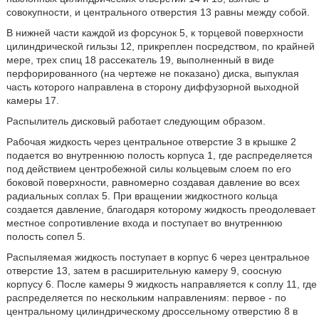
совокупности, и центрального отверстия 13 равны между собой.
В нижней части каждой из форсунок 5, к торцевой поверхности
цилиндрической гильзы 12, прикреплен посредством, по крайней
мере, трех спиц 18 рассекатель 19, выполненный в виде
перфорированного (на чертеже не показано) диска, выпуклая
часть которого направлена в сторону диффузорной выходной
камеры 17.
Распылитель дисковый работает следующим образом.
Рабочая жидкость через центральное отверстие 3 в крышке 2
подается во внутреннюю полость корпуса 1, где распределяется
под действием центробежной силы кольцевым слоем по его
боковой поверхности, равномерно создавая давление во всех
радиальных соплах 5. При вращении жидкостного кольца
создается давление, благодаря которому жидкость преодолевает
местное сопротивление входа и поступает во внутреннюю
полость сопел 5.
Распыляемая жидкость поступает в корпус 6 через центральное
отверстие 13, затем в расширительную камеру 9, соосную
корпусу 6. После камеры 9 жидкость направляется к соплу 11, где
распределяется по нескольким направлениям: первое - по
центральному цилиндрическому дроссельному отверстию 8 в