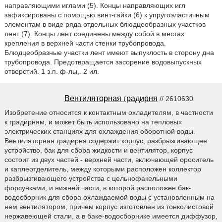
направляющими иглами (5). Концы направляющих игл
зафиксированы с помощью винт-гайки (6) к упругоэластичным
элементам в виде ряда отдельных блюдцеобразных участков
лент (7). Концы лент соединены между собой в местах
крепления в верхней части стенки трубопровода.
Блюдцеобразные участки лент имеют выпуклость в сторону дна
трубопровода. Предотвращается засорение водовыпускных
отверстий. 1 з.п. ф-лы,. 2 ил.
Вентиляторная градирня
// 2610630
Изобретение относится к контактным охладителям, в частности
к градирням, и может быть использовано на тепловых
электрических станциях для охлаждения оборотной воды.
Вентиляторная градирня содержит корпус, разбрызгивающее
устройство, бак для сбора жидкости и вентилятор, корпус
состоит из двух частей - верхней части, включающей ороситель
и каплеотделитель, между которыми расположен коллектор
разбрызгивающего устройства с цельнофакельными
форсунками, и нижней части, в которой расположен бак-
водосборник для сбора охлаждаемой воды с установленным на
нем вентилятором, причем корпус изготовлен из тонколистовой
нержавеющей стали, а в баке-водосборнике имеется диффузор,