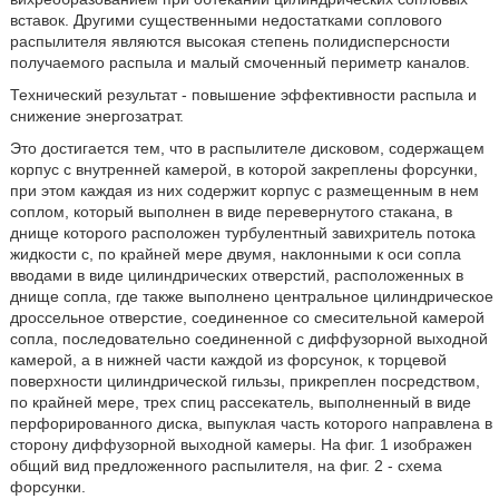
вставок. Другими существенными недостатками соплового
распылителя являются высокая степень полидисперсности
получаемого распыла и малый смоченный периметр каналов.
Технический результат - повышение эффективности распыла и
снижение энергозатрат.
Это достигается тем, что в распылителе дисковом, содержащем
корпус с внутренней камерой, в которой закреплены форсунки,
при этом каждая из них содержит корпус с размещенным в нем
соплом, который выполнен в виде перевернутого стакана, в
днище которого расположен турбулентный завихритель потока
жидкости с, по крайней мере двумя, наклонными к оси сопла
вводами в виде цилиндрических отверстий, расположенных в
днище сопла, где также выполнено центральное цилиндрическое
дроссельное отверстие, соединенное со смесительной камерой
сопла, последовательно соединенной с диффузорной выходной
камерой, а в нижней части каждой из форсунок, к торцевой
поверхности цилиндрической гильзы, прикреплен посредством,
по крайней мере, трех спиц рассекатель, выполненный в виде
перфорированного диска, выпуклая часть которого направлена в
сторону диффузорной выходной камеры. На фиг. 1 изображен
общий вид предложенного распылителя, на фиг. 2 - схема
форсунки.