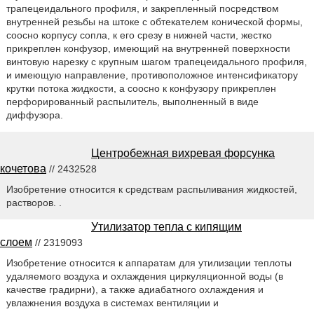
трапецеидального профиля, и закрепленный посредством
внутренней резьбы на штоке с обтекателем конической формы,
соосно корпусу сопла, к его срезу в нижней части, жестко
прикреплен конфузор, имеющий на внутренней поверхности
винтовую нарезку с крупным шагом трапецеидального профиля,
и имеющую направление, противоположное интенсификатору
крутки потока жидкости, а соосно к конфузору прикреплен
перфорированный распылитель, выполненный в виде
диффузора.
Центробежная вихревая форсунка
кочетова
// 2432528
Изобретение относится к средствам распыливания жидкостей,
растворов. .
Утилизатор тепла с кипящим
слоем
// 2319093
Изобретение относится к аппаратам для утилизации теплоты
удаляемого воздуха и охлаждения циркуляционной воды (в
качестве градирни), а также адиабатного охлаждения и
увлажнения воздуха в системах вентиляции и