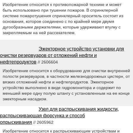
Изобретение относится к противопожарной технике и может
быть использовано при тушении пожаров. В спринклерной
системе пожаротушения спринклерный ороситель состоит из
основания, которое соединено с по крайней мере двумя
дугообразными держателями, которые удерживают втулку с
закрепляемым на ней рассекателем.
Эжекторное устройство установки для
очистки резервуаров от отложений нефти и
нефтепродуктов
// 2606604
Изобретение относится к оборудованию для очистки внутренней
полости резервуаров, в частности железнодорожных цистерн, от
вязких отложений нефти и нефтепродуктов. Эжекторное
устройство выполнено в виде гидромонитора и содержит по
меньшей мере одну полую штангу с установленным на ее конце
эжекторным насадком.
Узел для распрыскивания жидкости,
распрыскивающая форсунка и способ
опрыскивания
// 2605962
Изобретение относится к распрыскивающим устройствам и