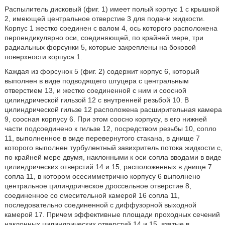
Распылитель дисковый (фиг. 1) имеет полый корпус 1 с крышкой
2, имеющей центральное отверстие 3 для подачи жидкости.
Корпус 1 жестко соединен с валом 4, ось которого расположена
перпендикулярно оси, соединяющей, по крайней мере, три
радиальных форсунки 5, которые закреплены на боковой
поверхности корпуса 1.
Каждая из форсунок 5 (фиг. 2) содержит корпус 6, который
выполнен в виде подводящего штуцера с центральным
отверстием 13, и жестко соединенной с ним и соосной
цилиндрической гильзой 12 с внутренней резьбой 10. В
цилиндрической гильзе 12 расположена расширительная камера
9, соосная корпусу 6. При этом соосно корпусу, в его нижней
части подсоединено к гильзе 12, посредством резьбы 10, сопло
11, выполненное в виде перевернутого стакана, в днище 7
которого выполнен турбулентный завихритель потока жидкости с,
по крайней мере двумя, наклонными к оси сопла вводами в виде
цилиндрических отверстий 14 и 15, расположенных в днище 7
сопла 11, в котором осесимметрично корпусу 6 выполнено
центральное цилиндрическое дроссельное отверстие 8,
соединенное со смесительной камерой 16 сопла 11,
последовательно соединенной с диффузорной выходной
камерой 17. Причем эффективные площади проходных сечений
наклонных цилиндрических отверстий 14 и 15, взятые в