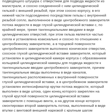
подводящего штуцера с отверстием для подвода жидкости из
магистрали, и соосно соединенной с ним цилиндрической
гильзой с внешней резьбой, при этом соосно корпусу, в его
нижней части подсоединено посредством гильзы с внутренней
резьбой сопло, выполненное в виде центробежного завихрителя
потока жидкости в виде глухой цилиндрической вставки с, по
крайней мере, тремя тангенциальными вводами в виде
цилиндрических отверстий, при этом гильза является частью
сопла и установлена коаксиально и соосно по отношению к
центробежному завихрителю, а в торцевой поверхности
центробежного завихрителя выполнено коническое отверстие,
соосное глухой цилиндрической вставке завихрителя, который
установлен в цилиндрической камере корпуса с образованием
кольцевой цилиндрической камеры для подвода жидкости к
тангенциальным вводам центробежного завихрителя, причем
тангенциальные вводы выполнены в виде каналов,
тангенциально расположенных к внутренней поверхности
глухой цилиндрической вставки, а в центробежном завихрителе
установлен интенсификатор крутки потока жидкости, который
выполнен в виде штока, один конец которого закреплен на
глухой круглой поверхности цилиндрической вставки
завихрителя с помощью винта, а на другом конце которого
смонтирован второй завихритель потока, выполненный в виде
втулки с винтовой внешней нарезкой с крупным шагом