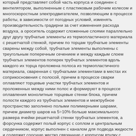
который представляет собой часть корпуса и соединен с
вентилятором, выполненным с пластиковым рабочим колесом и
многоскоростным электродвигателем, позволяющим в процессе
работы, в зависимости от погодных условий, изменять
производительность градирни за счет изменения расхода
воздуха, а ороситель содержит сложенные слоями параллельно
друг другу трубчатые элементы из термопластичного материала
с решетчатой стенкой, причем по торцам трубчатые элементы
сварены между собой, трубчатые элементы выполнены с
треугольным поперечным сечением и между каждым слоем
трубчатых элементов поперек трубчатых элементов вдоль
каждого их торца проложена полоса из термопластичного
материала, сваренная с трубчатыми элементами в местах их
соприкосновения с полосой, причем в процессе сварки
оплавляют торцевые участки трубчатых элементов и
проложенных между ними полос и формируют в процессе
оплавления монолитные торцевые стенки блока, причем
полости каждого из трубчатых элементов и межтрубное
пространство заполнено полыми полимерными шарами,
причем диаметр шаров на 5÷10% больше максимального
размера ячейки решетчатой стенки трубчатых элементов, а
форсунка содержит полый корпус с соплом и центральным
сердечником, корпус выполнен с каналом для подвода жидкости
и содержит соосную жестко связанную с корпусом втулку с