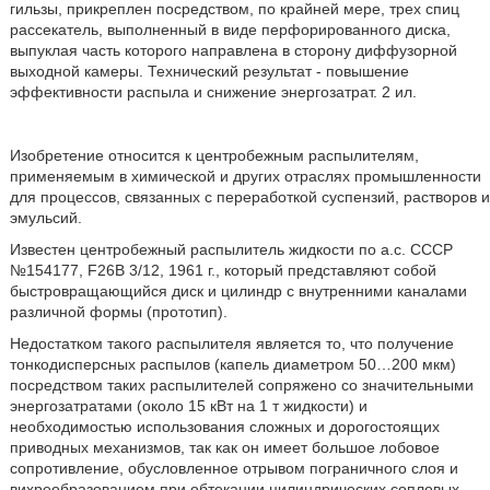
гильзы, прикреплен посредством, по крайней мере, трех спиц
рассекатель, выполненный в виде перфорированного диска,
выпуклая часть которого направлена в сторону диффузорной
выходной камеры. Технический результат - повышение
эффективности распыла и снижение энергозатрат. 2 ил.
Изобретение относится к центробежным распылителям,
применяемым в химической и других отраслях промышленности
для процессов, связанных с переработкой суспензий, растворов и
эмульсий.
Известен центробежный распылитель жидкости по а.с. СССР
№154177, F26B 3/12, 1961 г., который представляют собой
быстровращающийся диск и цилиндр с внутренними каналами
различной формы (прототип).
Недостатком такого распылителя является то, что получение
тонкодисперсных распылов (капель диаметром 50…200 мкм)
посредством таких распылителей сопряжено со значительными
энергозатратами (около 15 кВт на 1 т жидкости) и
необходимостью использования сложных и дорогостоящих
приводных механизмов, так как он имеет большое лобовое
сопротивление, обусловленное отрывом пограничного слоя и
вихреобразованием при обтекании цилиндрических сопловых