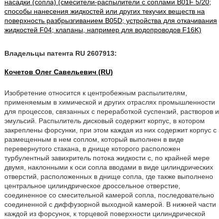
насадки (сопла) (смесители-распылители с соплами B01F 5/20;
способы нанесения жидкостей или других текучих веществ на
поверхность разбрызгиванием B05D; устройства для откачивания
жидкостей F04; клапаны, например для водопроводов F16K)
Владельцы патента RU 2607913:
Кочетов Олег Савельевич (RU)
Изобретение относится к центробежным распылителям,
применяемым в химической и других отраслях промышленности
для процессов, связанных с переработкой суспензий, растворов и
эмульсий. Распылитель дисковый содержит корпус, в котором
закреплены форсунки, при этом каждая из них содержит корпус с
размещенным в нем соплом, который выполнен в виде
перевернутого стакана, в днище которого расположен
турбулентный завихритель потока жидкости с, по крайней мере
двумя, наклонными к оси сопла вводами в виде цилиндрических
отверстий, расположенных в днище сопла, где также выполнено
центральное цилиндрическое дроссельное отверстие,
соединенное со смесительной камерой сопла, последовательно
соединенной с диффузорной выходной камерой. В нижней части
каждой из форсунок, к торцевой поверхности цилиндрической