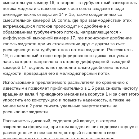
смесительную камеру 16, а второе - в турбулентный завихритель
потока жидкости с наклонными к оси сопла вводами в виде
цилиндрических отверстий 14 и 15, также соединенных со
смесительной камерой 16 сопла, где при взаимодействии этих
встречающихся потоков происходит их дробление с
образованием турбулентного потока, направляющегося к
диффузорной выходной камере 17, где происходит дробление
капель жидкости при их столкновении друг с другом за счет
расширяющегося турбулентного потока жидкости. Рассекатель
19, выполненный в виде перфорированного диска, выпуклая
часть которого направлена в сторону диффузорной выходной
камерой 17, осуществляет дополнительно дробление потока
жидкости, превращая его в мелкодисперсный поток.
Использование предлагаемого распылителя по сравнению с
известными позволяет приблизительно в 1,5 раза снизить частоту
вращения вала 4 приводного механизма корпуса 1 и за счет этого
упростить его конструкцию и повысить надежность, а также не
менее чем в 2 раза снизить удельные энергозатраты на
распыление жидкости.
Распылитель дисковый, содержащий корпус, в котором
закреплены форсунки, при этом каждая из них содержит корпус с
размещенным в нем соплом, который выполнен в виде
перевернутого стакана, в днище которого расположен