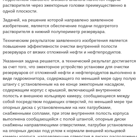
растворителя через эжекторные головки преимущественно в
одной плоскости.
Задачей, на решение которой направлено заявленное
изобретение, является обеспечение подачи подогретого
растворителя в нижний полупериметр резервуара.
Техническим результатом заявленного изобретения является
повышение эффективности очистки внутренней полости
резервуара от вязких отложений нефти и нефтепродуктов.
Указанная задача решается, а технический результат достигается
за счет того, что эжекторное устройство установки для очистки
резервуаров от отложений нефти и нефтепродуктов выполнено в
виде гидромонитора, содержащего по меньшей мере одну полую
штангу с установленным на ее конце эжекторным насадком,
содержащим корпус с крышкой, включающий внутреннюю
полость и внешнюю кольцевую камеру, сообщающиеся между
собой посредством подающих отверстий, по меньшей мере три
опорных диска с установленными на них патрубками,
снабженными соплами, при этом внутренняя полость корпуса
выполнена сообщающейся с полой штангой, опорные диски
снабжены направляющими отверстиями, патрубки установлены
на опорных дисках под углом к нормали внешней кольцевой
камеры корпуса, направляющие отверстия в дисках расположены