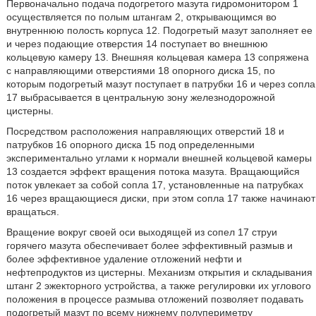
Первоначально подача подогретого мазута гидромонитором 1
осуществляется по полым штангам 2, открывающимся во
внутреннюю полость корпуса 12. Подогретый мазут заполняет ее
и через подающие отверстия 14 поступает во внешнюю
кольцевую камеру 13. Внешняя кольцевая камера 13 сопряжена
с направляющими отверстиями 18 опорного диска 15, по
которым подогретый мазут поступает в патрубки 16 и через сопла
17 выбрасывается в центральную зону железнодорожной
цистерны.
Посредством расположения направляющих отверстий 18 и
патрубков 16 опорного диска 15 под определенными
экспериментально углами к нормали внешней кольцевой камеры
13 создается эффект вращения потока мазута. Вращающийся
поток увлекает за собой сопла 17, установленные на патрубках
16 через вращающиеся диски, при этом сопла 17 также начинают
вращаться.
Вращение вокруг своей оси выходящей из сопел 17 струи
горячего мазута обеспечивает более эффективный размыв и
более эффективное удаление отложений нефти и
нефтепродуктов из цистерны. Механизм открытия и складывания
штанг 2 эжекторного устройства, а также регулировки их углового
положения в процессе размыва отложений позволяет подавать
подогретый мазут по всему нижнему полупериметру