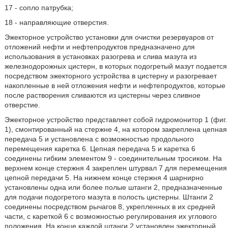
17 - сопло патрубка;
18 - направляющие отверстия.
Эжекторное устройство установки для очистки резервуаров от
отложений нефти и нефтепродуктов предназначено для
использования в установках разогрева и слива мазута из
железнодорожных цистерн, в которых подогретый мазут подается
посредством эжекторного устройства в цистерну и разогревает
накопленные в ней отложения нефти и нефтепродуктов, которые
после растворения сливаются из цистерны через сливное
отверстие.
Эжекторное устройство представляет собой гидромонитор 1 (фиг.
1), смонтированный на стержне 4, на котором закреплена цепная
передача 5 и установлена с возможностью продольного
перемещения каретка 6. Цепная передача 5 и каретка 6
соединены гибким элементом 9 - соединительным тросиком. На
верхнем конце стержня 4 закреплен штурвал 7 для перемещения
цепной передачи 5. На нижнем конце стержня 4 шарнирно
установлены одна или более полые штанги 2, предназначенные
для подачи подогретого мазута в полость цистерны. Штанги 2
соединены посредством рычагов 8, укрепленных в их средней
части, с кареткой 6 с возможностью регулирования их углового
положения. На конце каждой штанги 2 установлен эжекторный