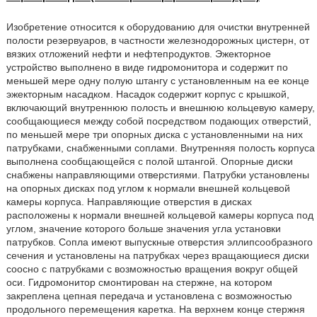
Изобретение относится к оборудованию для очистки внутренней
полости резервуаров, в частности железнодорожных цистерн, от
вязких отложений нефти и нефтепродуктов. Эжекторное
устройство выполнено в виде гидромонитора и содержит по
меньшей мере одну полую штангу с установленным на ее конце
эжекторным насадком. Насадок содержит корпус с крышкой,
включающий внутреннюю полость и внешнюю кольцевую камеру,
сообщающиеся между собой посредством подающих отверстий,
по меньшей мере три опорных диска с установленными на них
патрубками, снабженными соплами. Внутренняя полость корпуса
выполнена сообщающейся с полой штангой. Опорные диски
снабжены направляющими отверстиями. Патрубки установлены
на опорных дисках под углом к нормали внешней кольцевой
камеры корпуса. Направляющие отверстия в дисках
расположены к нормали внешней кольцевой камеры корпуса под
углом, значение которого больше значения угла установки
патрубков. Сопла имеют выпускные отверстия эллипсообразного
сечения и установлены на патрубках через вращающиеся диски
соосно с патрубками с возможностью вращения вокруг общей
оси. Гидромонитор смонтирован на стержне, на котором
закреплена цепная передача и установлена с возможностью
продольного перемещения каретка. На верхнем конце стержня