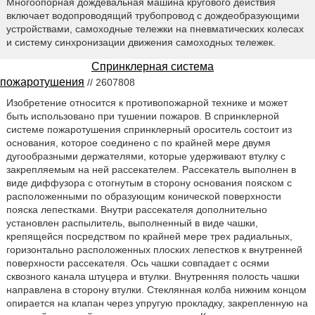
Многоопорная дождевальная машина кругового действия
включает водопроводящий трубопровод с дождеобразующими
устройствами, самоходные тележки на пневматических колесах
и систему синхронизации движения самоходных тележек.
Спринклерная система
пожаротушения
// 2607808
Изобретение относится к противопожарной технике и может
быть использовано при тушении пожаров. В спринклерной
системе пожаротушения спринклерный ороситель состоит из
основания, которое соединено с по крайней мере двумя
дугообразными держателями, которые удерживают втулку с
закрепляемым на ней рассекателем. Рассекатель выполнен в
виде диффузора с отогнутым в сторону основания пояском с
расположенными по образующим конической поверхности
пояска лепестками. Внутри рассекателя дополнительно
установлен распылитель, выполненный в виде чашки,
крепящейся посредством по крайней мере трех радиальных,
горизонтально расположенных плоских лепестков к внутренней
поверхности рассекателя. Ось чашки совпадает с осями
сквозного канала штуцера и втулки. Внутренняя полость чашки
направлена в сторону втулки. Стеклянная колба нижним концом
опирается на клапан через упругую прокладку, закрепленную на