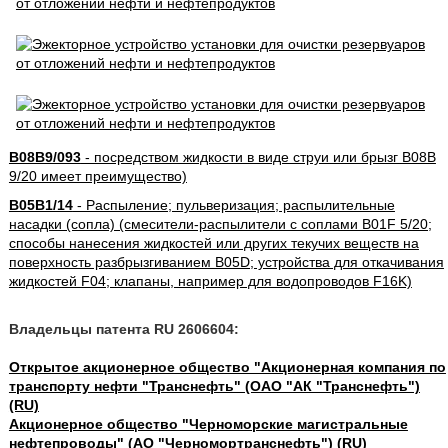
B08B9/093
- посредством жидкости в виде струи или брызг B08B
9/20 имеет преимущество)
B05B1/14
- Распыление; пульверизация; распылительные
насадки (сопла) (смесители-распылители с соплами B01F 5/20;
способы нанесения жидкостей или других текучих веществ на
поверхность разбрызгиванием B05D; устройства для откачивания
жидкостей F04; клапаны, например для водопроводов F16K)
Владельцы патента RU 2606604:
Открытое акционерное общество "Акционерная компания по
транспорту нефти "Транснефть" (ОАО "АК "Транснефть")
(RU)
Акционерное общество "Черноморские магистральные
нефтепроводы" (АО "Черномортранснефть") (RU)