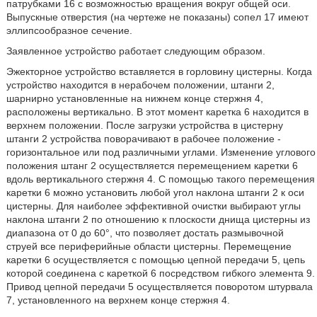
патрубками 16 с возможностью вращения вокруг общей оси.
Выпускные отверстия (на чертеже не показаны) сопел 17 имеют
эллипсообразное сечение.
Заявленное устройство работает следующим образом.
Эжекторное устройство вставляется в горловину цистерны. Когда
устройство находится в нерабочем положении, штанги 2,
шарнирно установленные на нижнем конце стержня 4,
расположены вертикально. В этот момент каретка 6 находится в
верхнем положении. После загрузки устройства в цистерну
штанги 2 устройства поворачивают в рабочее положение -
горизонтальное или под различными углами. Изменение углового
положения штанг 2 осуществляется перемещением каретки 6
вдоль вертикального стержня 4. С помощью такого перемещения
каретки 6 можно установить любой угол наклона штанги 2 к оси
цистерны. Для наиболее эффективной очистки выбирают углы
наклона штанги 2 по отношению к плоскости днища цистерны из
диапазона от 0 до 60°, что позволяет достать размывочной
струей все периферийные области цистерны. Перемещение
каретки 6 осуществляется с помощью цепной передачи 5, цепь
которой соединена с кареткой 6 посредством гибкого элемента 9.
Привод цепной передачи 5 осуществляется поворотом штурвала
7, установленного на верхнем конце стержня 4.