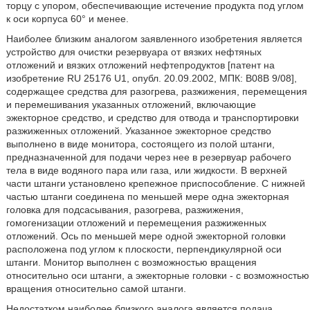
торцу с упором, обеспечивающие истечение продукта под углом
к оси корпуса 60° и менее.
Наиболее близким аналогом заявленного изобретения является
устройство для очистки резервуара от вязких нефтяных
отложений и вязких отложений нефтепродуктов [патент на
изобретение RU 25176 U1, опубл. 20.09.2002, МПК: В08В 9/08],
содержащее средства для разогрева, разжижения, перемещения
и перемешивания указанных отложений, включающие
эжекторное средство, и средство для отвода и транспортировки
разжиженных отложений. Указанное эжекторное средство
выполнено в виде монитора, состоящего из полой штанги,
предназначенной для подачи через нее в резервуар рабочего
тела в виде водяного пара или газа, или жидкости. В верхней
части штанги установлено крепежное приспособление. С нижней
частью штанги соединена по меньшей мере одна эжекторная
головка для подсасывания, разогрева, разжижения,
гомогенизации отложений и перемещения разжиженных
отложений. Ось по меньшей мере одной эжекторной головки
расположена под углом к плоскости, перпендикулярной оси
штанги. Монитор выполнен с возможностью вращения
относительно оси штанги, а эжекторные головки - с возможностью
вращения относительно самой штанги.
Недостатком наиболее близкого аналога является подача