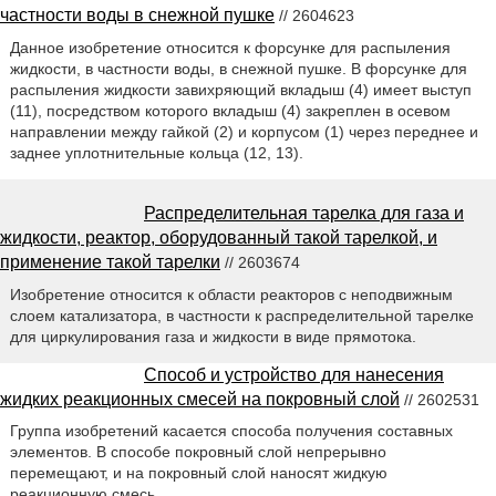
частности воды в снежной пушке
// 2604623
Данное изобретение относится к форсунке для распыления
жидкости, в частности воды, в снежной пушке. В форсунке для
распыления жидкости завихряющий вкладыш (4) имеет выступ
(11), посредством которого вкладыш (4) закреплен в осевом
направлении между гайкой (2) и корпусом (1) через переднее и
заднее уплотнительные кольца (12, 13).
Распределительная тарелка для газа и
жидкости, реактор, оборудованный такой тарелкой, и
применение такой тарелки
// 2603674
Изобретение относится к области реакторов с неподвижным
слоем катализатора, в частности к распределительной тарелке
для циркулирования газа и жидкости в виде прямотока.
Способ и устройство для нанесения
жидких реакционных смесей на покровный слой
// 2602531
Группа изобретений касается способа получения составных
элементов. В способе покровный слой непрерывно
перемещают, и на покровный слой наносят жидкую
реакционную смесь.