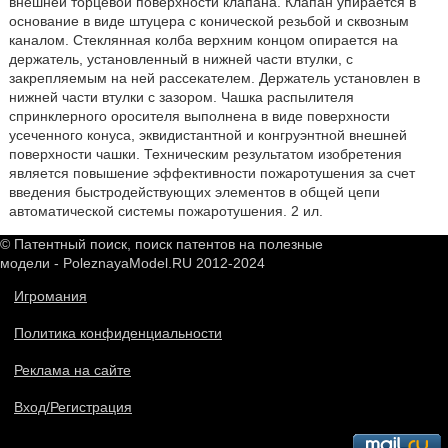
внешней торцевой поверхности клапана. Клапан упирается в
основание в виде штуцера с конической резьбой и сквозным
каналом. Стеклянная колба верхним концом опирается на
держатель, установленный в нижней части втулки, с
закрепляемым на ней рассекателем. Держатель установлен в
нижней части втулки с зазором. Чашка распылителя
спринклерного оросителя выполнена в виде поверхности
усеченного конуса, эквидистантной и конгруэнтной внешней
поверхности чашки. Техническим результатом изобретения
является повышение эффективности пожаротушения за счет
введения быстродействующих элементов в общей цепи
автоматической системы пожаротушения. 2 ил.
© Патентный поиск, поиск патентов на полезные
модели - PoleznayaModel.RU 2012-2024
Игромания
Политика конфиденциальности
Реклама на сайте
Вход/Регистрация