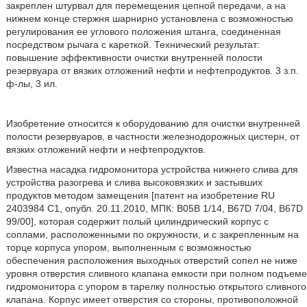
закреплен штурвал для перемещения цепной передачи, а на
нижнем конце стержня шарнирно установлена с возможностью
регулирования ее углового положения штанга, соединенная
посредством рычага с кареткой. Технический результат:
повышение эффективности очистки внутренней полости
резервуара от вязких отложений нефти и нефтепродуктов. 3 з.п.
ф-лы, 3 ил.
Изобретение относится к оборудованию для очистки внутренней
полости резервуаров, в частности железнодорожных цистерн, от
вязких отложений нефти и нефтепродуктов.
Известна насадка гидромонитора устройства нижнего слива для
устройства разогрева и слива высоковязких и застывших
продуктов методом замещения [патент на изобретение RU
2403984 C1, опубл. 20.11.2010, МПК: В05В 1/14, B67D 7/04, B67D
99/00], которая содержит полый цилиндрический корпус с
соплами, расположенными по окружности, и с закрепленным на
торце корпуса упором, выполненным с возможностью
обеспечения расположения выходных отверстий сопел не ниже
уровня отверстия сливного клапана емкости при полном подъеме
гидромонитора с упором в тарелку полностью открытого сливного
клапана. Корпус имеет отверстия со стороны, противоположной