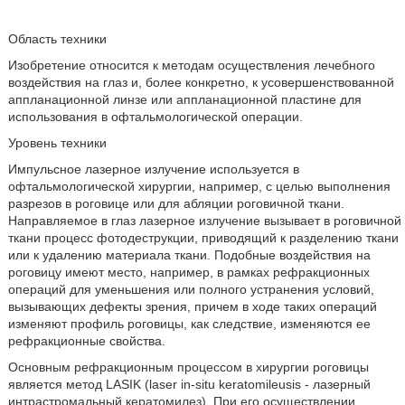
Область техники
Изобретение относится к методам осуществления лечебного
воздействия на глаз и, более конкретно, к усовершенствованной
аппланационной линзе или аппланационной пластине для
использования в офтальмологической операции.
Уровень техники
Импульсное лазерное излучение используется в
офтальмологической хирургии, например, с целью выполнения
разрезов в роговице или для абляции роговичной ткани.
Направляемое в глаз лазерное излучение вызывает в роговичной
ткани процесс фотодеструкции, приводящий к разделению ткани
или к удалению материала ткани. Подобные воздействия на
роговицу имеют место, например, в рамках рефракционных
операций для уменьшения или полного устранения условий,
вызывающих дефекты зрения, причем в ходе таких операций
изменяют профиль роговицы, как следствие, изменяются ее
рефракционные свойства.
Основным рефракционным процессом в хирургии роговицы
является метод LASIK (laser in-situ keratomileusis - лазерный
интрастромальный кератомилез). При его осуществлении