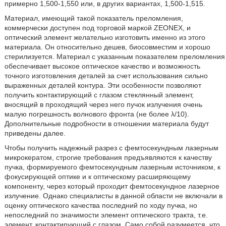
примерно 1,500-1,550 или, в других вариантах, 1,500-1,515.
Материал, имеющий такой показатель преломления,
коммерчески доступен под торговой маркой ΖΕΟΝΕΧ, и
оптический элемент желательно изготовить именно из этого
материала. Он относительно дешев, биосовместим и хорошо
стерилизуется. Материал с указанным показателем преломления
обеспечивает высокое оптическое качество и возможность
точного изготовления деталей за счет использования сильно
выраженных деталей контура. Эти особенности позволяют
получить контактирующий с глазом стеклянный элемент,
вносящий в проходящий через него пучок излучения очень
малую погрешность волнового фронта (не более λ/10).
Дополнительные подробности в отношении материала будут
приведены далее.
Чтобы получить надежный разрез с фемтосекундным лазерным
микрокератом, строгие требования предъявляются к качеству
пучка, формируемого фемтосекундным лазерным источником, к
фокусирующей оптике и к оптическому расширяющему
компоненту, через который проходит фемтосекундное лазерное
излучение. Однако специалисты в данной области не включали в
оценку оптического качества последний по ходу пучка, но
непоследний по значимости элемент оптического тракта, т.е.
элемент, контактирующий с глазом. Само собой разумеется, что