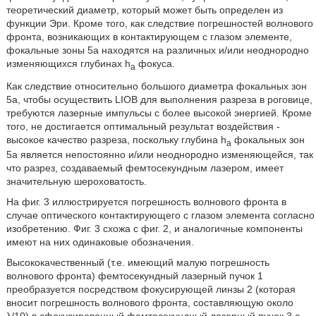
теоретический диаметр, который может быть определен из
функции Эри. Кроме того, как следствие погрешностей волнового
фронта, возникающих в контактирующем с глазом элементе,
фокальные зоны 5а находятся на различных и/или неоднородно
изменяющихся глубинах h
фокуса.
a
Как следствие относительно большого диаметра фокальных зон
5а, чтобы осуществить LIOB для выполнения разреза в роговице,
требуются лазерные импульсы с более высокой энергией. Кроме
того, не достигается оптимальный результат воздействия -
высокое качество разреза, поскольку глубина h
фокальных зон
a
5а является непостоянно и/или неоднородно изменяющейся, так
что разрез, создаваемый фемтосекундным лазером, имеет
значительную шероховатость.
На фиг. 3 иллюстрируется погрешность волнового фронта в
случае оптического контактирующего с глазом элемента согласно
изобретению. Фиг. 3 схожа с фиг. 2, и аналогичные компоненты
имеют на них одинаковые обозначения.
Высококачественный (т.е. имеющий малую погрешность
волнового фронта) фемтосекундный лазерный пучок 1
преобразуется посредством фокусирующей линзы 2 (которая
вносит погрешность волнового фронта, составляющую около