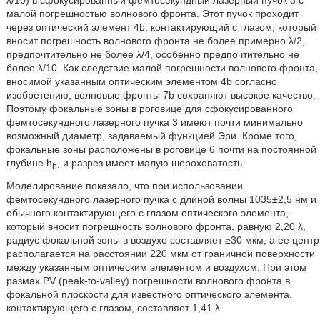
λ/10) в сфокусированный фемтосекундный лазерный пучок 3 с
малой погрешностью волнового фронта. Этот пучок проходит
через оптический элемент 4b, контактирующий с глазом, который
вносит погрешность волнового фронта не более примерно λ/2,
предпочтительно не более λ/4, особенно предпочтительно не
более λ/10. Как следствие малой погрешности волнового фронта,
вносимой указанным оптическим элементом 4b согласно
изобретению, волновые фронты 7b сохраняют высокое качество.
Поэтому фокальные зоны в роговице для сфокусированного
фемтосекундного лазерного пучка 3 имеют почти минимально
возможный диаметр, задаваемый функцией Эри. Кроме того,
фокальные зоны расположены в роговице 6 почти на постоянной
глубине h
, и разрез имеет малую шероховатость.
b
Моделирование показало, что при использовании
фемтосекундного лазерного пучка с длиной волны 1035±2,5 нм и
обычного контактирующего с глазом оптического элемента,
который вносит погрешность волнового фронта, равную 2,20 λ,
радиус фокальной зоны в воздухе составляет ≥30 мкм, а ее центр
располагается на расстоянии 220 мкм от граничной поверхности
между указанным оптическим элементом и воздухом. При этом
размах PV (peak-to-valley) погрешности волнового фронта в
фокальной плоскости для известного оптического элемента,
контактирующего с глазом, составляет 1,41 λ.