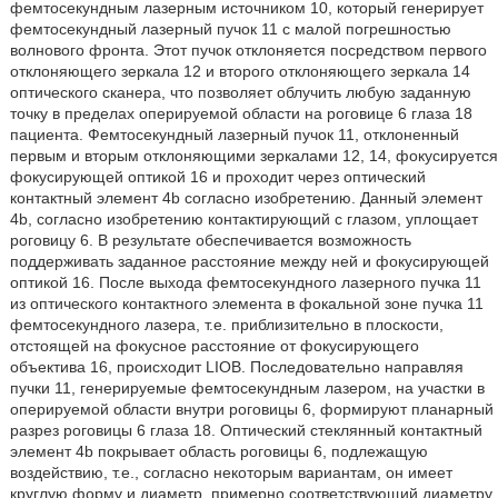
фемтосекундным лазерным источником 10, который генерирует
фемтосекундный лазерный пучок 11 с малой погрешностью
волнового фронта. Этот пучок отклоняется посредством первого
отклоняющего зеркала 12 и второго отклоняющего зеркала 14
оптического сканера, что позволяет облучить любую заданную
точку в пределах оперируемой области на роговице 6 глаза 18
пациента. Фемтосекундный лазерный пучок 11, отклоненный
первым и вторым отклоняющими зеркалами 12, 14, фокусируется
фокусирующей оптикой 16 и проходит через оптический
контактный элемент 4b согласно изобретению. Данный элемент
4b, согласно изобретению контактирующий с глазом, уплощает
роговицу 6. В результате обеспечивается возможность
поддерживать заданное расстояние между ней и фокусирующей
оптикой 16. После выхода фемтосекундного лазерного пучка 11
из оптического контактного элемента в фокальной зоне пучка 11
фемтосекундного лазера, т.е. приблизительно в плоскости,
отстоящей на фокусное расстояние от фокусирующего
объектива 16, происходит LIOB. Последовательно направляя
пучки 11, генерируемые фемтосекундным лазером, на участки в
оперируемой области внутри роговицы 6, формируют планарный
разрез роговицы 6 глаза 18. Оптический стеклянный контактный
элемент 4b покрывает область роговицы 6, подлежащую
воздействию, т.е., согласно некоторым вариантам, он имеет
круглую форму и диаметр, примерно соответствующий диаметру