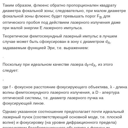
Таким образом, флюенс обратно пропорционален квадрату
диаметра фокальной зоны; следовательно, при малом диаметре
фокальной зоны флюенс будет превышать порог F
для
th
оптического пробоя под действием лазерного излучения даже
при малой энергии Ε лазерного импульса.
Теоретически фемтосекундный лазерный импульс в лучшем
случае может быть сфокусирован в зону с диаметром d
,
A
задаваемым функцией Эри, т.е. выражением:
.
Поскольку при идеальном качестве лазера d
=d
, из этого
F
A
следует:
,
где f - фокусное расстояние фокусирующего объектива, λ - длина
волны фемтосекундного лазерного излучения, a D - апертура
оптической системы, т.е. диаметр лазерного пучка на
фокусирующей линзе.
Однако указанное соотношение предполагает почти идеальный
лазерный пучок (соответствующий основной моде, т.е. плоской
волне) и фокусировку (на уровне дифракционного предела)
посредством безаберрационного объектива с фокусным