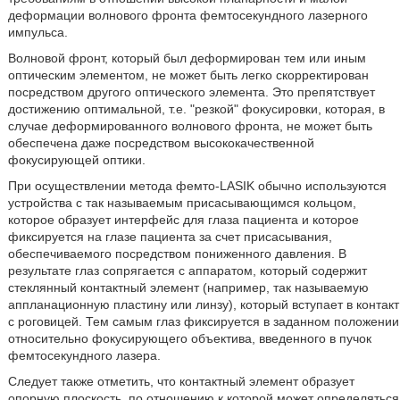
деформации волнового фронта фемтосекундного лазерного
импульса.
Волновой фронт, который был деформирован тем или иным
оптическим элементом, не может быть легко скорректирован
посредством другого оптического элемента. Это препятствует
достижению оптимальной, т.е. ʺрезкойʺ фокусировки, которая, в
случае деформированного волнового фронта, не может быть
обеспечена даже посредством высококачественной
фокусирующей оптики.
При осуществлении метода фемто-LASIK обычно используются
устройства с так называемым присасывающимся кольцом,
которое образует интерфейс для глаза пациента и которое
фиксируется на глазе пациента за счет присасывания,
обеспечиваемого посредством пониженного давления. В
результате глаз сопрягается с аппаратом, который содержит
стеклянный контактный элемент (например, так называемую
аппланационную пластину или линзу), который вступает в контакт
с роговицей. Тем самым глаз фиксируется в заданном положении
относительно фокусирующего объектива, введенного в пучок
фемтосекундного лазера.
Следует также отметить, что контактный элемент образует
опорную плоскость, по отношению к которой может определяться