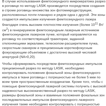
В случае использования фемтосекундного микрокератома разрез
в роговице по методу LASIK производится посредством создания
в строме роговицы множества зон фотомикродеструкции,
расположенных почти планарно и рядом одна с другой. Эти зоны
создаются импульсами излучения фемтосекундного лазера
11
благодаря очень высоким плотностям излучения (более 10
Вт/
2
см
) в генерируемом фемтосекундным лазерным источником
фемтосекундном лазерном пучке, который направляется на
роговицу по соответствующей траектории, заданной
отклоняющими зеркалами, телескопом-расширителем пучка,
скоростным сканером и прецизионным короткофокусным
фокусирующим объективом с достаточно высокой числовой
апертурой (ΝΑ>0,20).
Чтобы сформировать посредством фемтосекундных импульсов
прецизионный разрез по методу LASIK, необходимо
контролировать положение фокальной зоны фемтосекундного
импульса в ткани роговицы с погрешностью не более 5 мкм по
всем трем пространственным координатам. Кроме того, чтобы с
помощью фемтосекундной лазерной системы получить с высокой
надежностью высококачественный разрез по методу LASIK,
размеры фокальной зоны и взаимные положения фокальных зон
последовательных импульсов фемтосекундного лазерного
излучения также необходимо контролировать с погрешностью