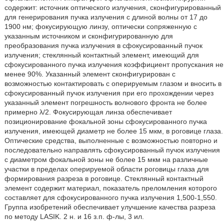
содержит: источник оптического излучения, сконфигурированный
для генерирования пучка излучения с длиной волны от 17 до
1900 нм; фокусирующую линзу, оптически сопряженную с
указанным источником и сконфигурированную для
преобразования пучка излучения в сфокусированный пучок
излучения; стеклянный контактный элемент, имеющий для
сфокусированного пучка излучения коэффициент пропускания не
менее 90%. Указанный элемент сконфигурирован с
возможностью контактировать с оперируемым глазом и вносить в
сфокусированный пучок излучения при его прохождении через
указанный элемент погрешность волнового фронта не более
примерно λ/2. Фокусирующая линза обеспечивает
позиционирование фокальной зоны сфокусированного пучка
излучения, имеющей диаметр не более 15 мкм, в роговице глаза.
Оптические средства, выполненные с возможностью повторно и
последовательно направлять сфокусированный пучок излучения
с диаметром фокальной зоны не более 15 мкм на различные
участки в пределах оперируемой области роговицы глаза для
формирования разреза в роговице. Стеклянный контактный
элемент содержит материал, показатель преломления которого
составляет для сфокусированного пучка излучения 1,500-1,550.
Группа изобретений обеспечивает улучшение качества разреза
по методу LASIK. 2 н. и 16 з.п. ф-лы, 3 ил.