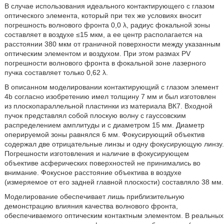
В случае использования идеального контактирующего с глазом
оптического элемента, который при тех же условиях вносит
погрешность волнового фронта 0,0 λ, радиус фокальной зоны
составляет в воздухе ≤15 мкм, а ее центр располагается на
расстоянии 380 мкм от граничной поверхности между указанным
оптическим элементом и воздухом. При этом размах PV
погрешности волнового фронта в фокальной зоне лазерного
пучка составляет только 0,62 λ.
В описанном моделировании контактирующий с глазом элемент
4b согласно изобретению имел толщину 7 мм и был изготовлен
из плоскопараллельной пластинки из материала ВК7. Входной
пучок представлял собой плоскую волну с гауссовским
распределением амплитуды и с диаметром 15 мм. Диаметр
оперируемой зоны равнялся 6 мм. Фокусирующий объектив
содержал две отрицательные линзы и одну фокусирующую линзу.
Погрешности изготовления и наличие в фокусирующем
объективе асферических поверхностей не принимались во
внимание. Фокусное расстояние объектива в воздухе
(измеряемое от его задней главной плоскости) составляло 38 мм.
Моделирование обеспечивает лишь приблизительную
демонстрацию влияния качества волнового фронта,
обеспечиваемого оптическим контактным элементом. В реальных