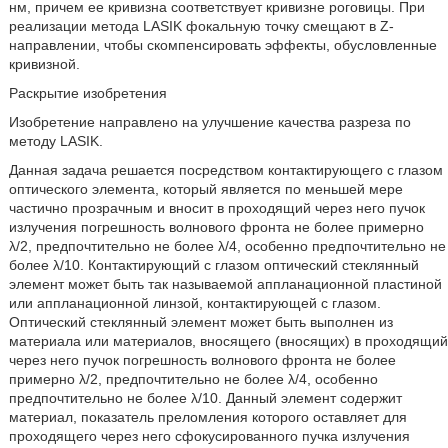
нм, причем ее кривизна соответствует кривизне роговицы. При
реализации метода LASIK фокальную точку смещают в Ζ-
направлении, чтобы скомпенсировать эффекты, обусловленные
кривизной.
Раскрытие изобретения
Изобретение направлено на улучшение качества разреза по
методу LASIK.
Данная задача решается посредством контактирующего с глазом
оптического элемента, который является по меньшей мере
частично прозрачным и вносит в проходящий через него пучок
излучения погрешность волнового фронта не более примерно
λ/2, предпочтительно не более λ/4, особенно предпочтительно не
более λ/10. Контактирующий с глазом оптический стеклянный
элемент может быть так называемой аппланационной пластиной
или аппланационной линзой, контактирующей с глазом.
Оптический стеклянный элемент может быть выполнен из
материала или материалов, вносящего (вносящих) в проходящий
через него пучок погрешность волнового фронта не более
примерно λ/2, предпочтительно не более λ/4, особенно
предпочтительно не более λ/10. Данный элемент содержит
материал, показатель преломления которого оставляет для
проходящего через него сфокусированного пучка излучения