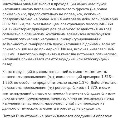
контактный элемент вносит в проходящий через него пучок
излучения малую погрешность волнового фронта (не более
примерно λ/2, предпочтительно не более, λ/4, особенно
предпочтительно не более λ/10) в интервале длин волн примерно
300-1900 нм, т.е. охватывающем спектральную полосу 340-360
нм. В некоторых примерах для лечебного воздействия на глаз
совместно с оптическим контактным элементом используется
источник оптического излучения, сконфигурированный с
возможностью генерировать пучок излучения с длинами волн от
примерно 300 нм до примерно 1900 нм, включая интервал 340-
360 нм. В некоторых вариантах в качестве источника оптического
излучения применяется фемтосекундный или аттосекундный
лазер.
Контактирующий с глазом оптический элемент может иметь
показатель преломления (n
), составляющий примерно 1,515-
1
1,550, но особенно предпочтительно около 1,370. Действительно,
показатель преломления (n
) роговицы близок к 1,370, и если
2
контактирующий с глазом оптический элемент обладает близким
показателем преломления, качество и/или интенсивность пучка
излучения (в частности, лазерного пучка) при переходе из
данного оптического элемента в роговицу не ухудшится.
Потери R на отражение рассчитываются следующим образом: