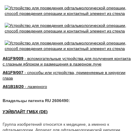
A61F9/009
- вспомогательные устройства для получения контакта
с глазным яблоком и размещения в лазерном луче
A61F9/007
- способы или устройства, применяемые в хирургии
глаза
A61B18/20
- лазерного
Владельцы патента RU 2606490:
УЭЙВЛАЙТ ГМБХ (DE)
Группа изобретений относится к медицине, а именно к
офтальмологии. Аппарат для офтальмологической хирургии