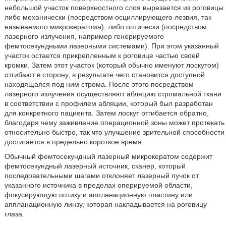
небольшой участок поверхностного слоя вырезается из роговицы
либо механически (посредством осциллирующего лезвия, так
называемого микрокератома), либо оптически (посредством
лазерного излучения, например генерируемого
фемтосекундными лазерными системами). При этом указанный
участок остается прикрепленным к роговице частью своей
кромки. Затем этот участок (который обычно именуют лоскутом)
отгибают в сторону, в результате чего становится доступной
находящаяся под ним строма. После этого посредством
лазерного излучения осуществляют абляцию стромальной ткани
в соответствии с профилем абляции, который был разработан
для конкретного пациента. Затем лоскут отгибается обратно,
благодаря чему заживление операционной зоны может протекать
относительно быстро, так что улучшение зрительной способности
достигается в предельно короткое время.
Обычный фемтосекундный лазерный микрокератом содержит
фемтосекундный лазерный источник, сканер, который
последовательными шагами отклоняет лазерный пучок от
указанного источника в пределах оперируемой области,
фокусирующую оптику и аппланационную пластину или
аппланационную линзу, которая накладывается на роговицу
глаза.