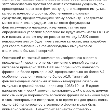
этот относительно простой элемент в состоянии ухудшить, при
прохождении через него фемтосекундного лазерного импульса,
качество волнового фронта, обеспеченное сложными
средствами, предшествующими этому элементу. В результате
может значительно ухудшиться качество фокусировки
фемтосекундного лазерного излучения, так что при
определенных условиях в роговице не будут иметь место LIOB и/
или плазма, и в этом случае разрез по методу LASIK станет
невозможен или он будет иметь низкое качество, или потребует
для своего выполнения фемтосекундных импульсов со
значительно большей энергией.
Оптический контактный элемент по изобретению вносит в
проходящий через него пучок излучения с длиной волны в
интервале примерно 1000-1200 нм погрешность волнового
фронта не более примерно λ/2, предпочтительно не более λ/4,
особенно предпочтительно не более λ/10. Типичный
фемтосекундный лазерный источник генерирует лазерные
импульсы с длиной волны, например, 1035±10 нм. В одном
варианте оптический элемент, контактирующий с глазом, должен
вносить низкую погрешность волнового фронта по меньшей мере
в этом спектральном интервале, в то время как для длины волны
около 520 нм погрешность волнового фронта может быть
примерно удвоена. В некоторых вариантах оптический