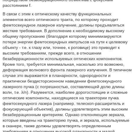
расстоянием f.
В связи с этим к оптическому качеству функциональных
элементов всего оптического тракта, по которому проходит
фемтосекундное лазерное излучение, должны предъявляться
жесткие требования. В дополнение к необходимому высокому
общему пропусканию (благодаря которому минимизируются
потери энергии фемтосекундных импульсов на пути к целевому
объекту - т.е. к глазу или, точнее, к роговице) это приводит к
высоким требованиям, прежде всего, в отношении
безаберрационности используемых оптических компонентов.
Кроме того, требуется минимальная, насколько это возможно,
деформация волнового фронта лазерного излучения. В типичном
случае это выражается в планарности, однородности и
практически бездисторсионном наведении фемтосекундного
лазерного пучка (с погрешностью, составляющей долю длины
волн, т.е. λ/n). Разумеется, наиболее дорогостоящие и сложные
оптические компоненты, находящиеся на траектории пучка
фемтосекундного лазера (например. телескоп-расширитель и
фокусирующий объектив), должны удовлетворять этим высоким
безаберрационным критериям. Однако отклоняющие зеркала,
которые введены на траекторию пучка, и зеркала, используемые
в сканере, также должны удовлетворять определенным
требованиям в отношении высокой планарности и малой