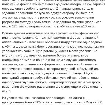
положение фокуса пучка фемтосекундного лазера. Такой вариант
определения особенно важен для Z-направления, т.е. для
задания положения фокуса по другую сторону контактного
элемента, в частности в роговице, как условие выполнения
разреза по методу LASIK точно на заданной глубине (например
около 120 мкм) с погрешностью по глубине менее ±10 мкм.
Используемый контактный элемент может иметь сферическую
или плоскую форму. Контактный элемент в форме планарной
аппланационной пластины облегчает поддержание однородной
глубины фокуса пучка фемтосекундного лазера, но, поскольку он
уплощает криволинейную роговицу, имеет место увеличение
внутриглазного давления, намного более значительное
(например примерно на 13,3 кПа), чем в случае контактного
элемента, выполненного в форме аппланационной линзы со
сферической поверхностью, воспроизводящей, с большей или
меньшей точностью, природную кривизну роговицы. Однако
последний вариант требует больших усилий при обеспечении
однородной глубины фокуса, например посредством быстрого
изменения фокусного расстояния фокусирующего объектива по
оси Ζ.
Из уровня техники известна аппланационная линза с
пропусканием более 90% в интервале длин волн от 275 до 2500