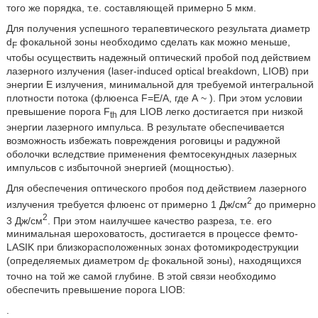
того же порядка, т.е. составляющей примерно 5 мкм.
Для получения успешного терапевтического результата диаметр
d
фокальной зоны необходимо сделать как можно меньше,
F
чтобы осуществить надежный оптический пробой под действием
лазерного излучения (laser-induced optical breakdown, LIOB) при
энергии Ε излучения, минимальной для требуемой интегральной
плотности потока (флюенса F=Е/А, где А ~
). При этом условии
превышение порога F
для LIOB легко достигается при низкой
th
энергии лазерного импульса. В результате обеспечивается
возможность избежать повреждения роговицы и радужной
оболочки вследствие применения фемтосекундных лазерных
импульсов с избыточной энергией (мощностью).
Для обеспечения оптического пробоя под действием лазерного
2
излучения требуется флюенс от примерно 1 Дж/см
до примерно
2
3 Дж/см
. При этом наилучшее качество разреза, т.е. его
минимальная шероховатость, достигается в процессе фемто-
LASIK при близкорасположенных зонах фотомикродеструкции
(определяемых диаметром d
фокальной зоны), находящихся
F
точно на той же самой глубине. В этой связи необходимо
обеспечить превышение порога LIOB:
.