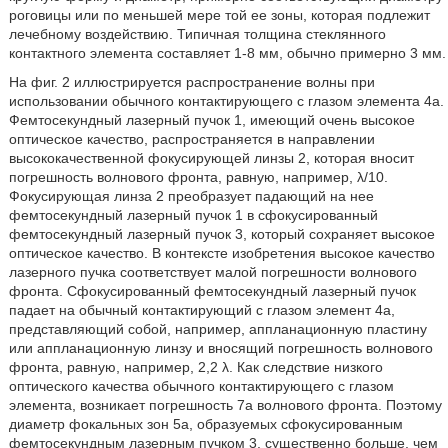
роговицы или по меньшей мере той ее зоны, которая подлежит
лечебному воздействию. Типичная толщина стеклянного
контактного элемента составляет 1-8 мм, обычно примерно 3 мм.
На фиг. 2 иллюстрируется распространение волны при
использовании обычного контактирующего с глазом элемента 4а.
Фемтосекундный лазерный пучок 1, имеющий очень высокое
оптическое качество, распространяется в направлении
высококачественной фокусирующей линзы 2, которая вносит
погрешность волнового фронта, равную, например, λ/10.
Фокусирующая линза 2 преобразует падающий на нее
фемтосекундный лазерный пучок 1 в сфокусированный
фемтосекундный лазерный пучок 3, который сохраняет высокое
оптическое качество. В контексте изобретения высокое качество
лазерного пучка соответствует малой погрешности волнового
фронта. Сфокусированный фемтосекундный лазерный пучок
падает на обычный контактирующий с глазом элемент 4а,
представляющий собой, например, аппланационную пластину
или аппланационную линзу и вносящий погрешность волнового
фронта, равную, например, 2,2 λ. Как следствие низкого
оптического качества обычного контактирующего с глазом
элемента, возникает погрешность 7а волнового фронта. Поэтому
диаметр фокальных зон 5а, образуемых сфокусированным
фемтосекундным лазерным пучком 3, существенно больше, чем