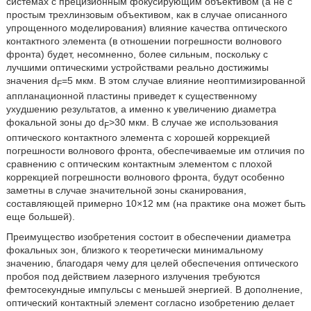
системах с прецизионным фокусирующим объективом (а не с
простым трехлинзовым объективом, как в случае описанного
упрощенного моделирования) влияние качества оптического
контактного элемента (в отношении погрешности волнового
фронта) будет, несомненно, более сильным, поскольку с
лучшими оптическими устройствами реально достижимы
значения d
=5 мкм. В этом случае влияние неоптимизированной
F
аппланационной пластины приведет к существенному
ухудшению результатов, а именно к увеличению диаметра
фокальной зоны до d
>30 мкм. В случае же использования
F
оптического контактного элемента с хорошей коррекцией
погрешности волнового фронта, обеспечиваемые им отличия по
сравнению с оптическим контактным элементом с плохой
коррекцией погрешности волнового фронта, будут особенно
заметны в случае значительной зоны сканирования,
составляющей примерно 10×12 мм (на практике она может быть
еще большей).
Преимущество изобретения состоит в обеспечении диаметра
фокальных зон, близкого к теоретически минимальному
значению, благодаря чему для целей обеспечения оптического
пробоя под действием лазерного излучения требуются
фемтосекундные импульсы с меньшей энергией. В дополнение,
оптический контактный элемент согласно изобретению делает