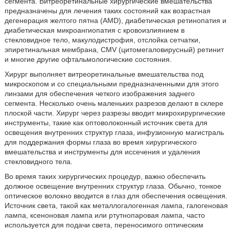
сегмента. Витреоретинальные хирургические вмешательства
предназначены для лечения таких состояний как возрастная
дегенерация желтого пятна (AMD), диабетическая ретинопатия и
диабетическая микроангиопатия с кровоизлиянием в
стекловидное тело, макулодистрофия, отслойка сетчатки,
эпиретинальная мембрана, CMV (цитомегаловирусный) ретинит
и многие другие офтальмологические состояния.
Хирург выполняет витреоретинальные вмешательства под
микроскопом и со специальными предназначенными для этого
линзами для обеспечения четкого изображения заднего
сегмента. Несколько очень маленьких разрезов делают в склере
плоской части. Хирург через разрезы вводит микрохирургические
инструменты, такие как оптоволоконный источник света для
освещения внутренних структур глаза, инфузионную магистраль
для поддержания формы глаза во время хирургического
вмешательства и инструменты для иссечения и удаления
стекловидного тела.
Во время таких хирургических процедур, важно обеспечить
должное освещение внутренних структур глаза. Обычно, тонкое
оптическое волокно вводится в глаз для обеспечения освещения.
Источник света, такой как металлогалогенная лампа, галогеновая
лампа, ксеноновая лампа или ртутнопаровая лампа, часто
используется для подачи света, переносимого оптическим