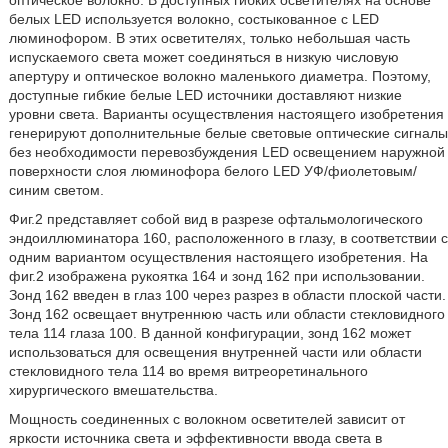
оптическое волокно. В доступных гибких осветителях на основе
белых LED используется волокно, состыкованное с LED
люминофором. В этих осветителях, только небольшая часть
испускаемого света может соединяться в низкую числовую
апертуру и оптическое волокно маленького диаметра. Поэтому,
доступные гибкие белые LED источники доставляют низкие
уровни света. Варианты осуществления настоящего изобретения
генерируют дополнительные белые световые оптические сигналы
без необходимости перевозбуждения LED освещением наружной
поверхности слоя люминофора белого LED УФ/фиолетовым/
синим светом.
Фиг.2 представляет собой вид в разрезе офтальмологического
эндоиллюминатора 160, расположенного в глазу, в соответствии с
одним вариантом осуществления настоящего изобретения. На
фиг.2 изображена рукоятка 164 и зонд 162 при использовании.
Зонд 162 введен в глаз 100 через разрез в области плоской части.
Зонд 162 освещает внутреннюю часть или области стекловидного
тела 114 глаза 100. В данной конфигурации, зонд 162 может
использоваться для освещения внутренней части или области
стекловидного тела 114 во время витреоретинального
хирургического вмешательства.
Мощность соединенных с волокном осветителей зависит от
яркости источника света и эффективности ввода света в