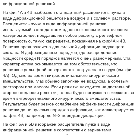
дифракционной решеткой.
На фиг.4A и 4B изображен стандартный расщепитель пучка в
виде дифракционной решетки на воздухе и в солевом растворе.
Расщепитель пучка в виде дифракционной решетки,
используемый в стандартном одноволоконном многоточечном
лазерном зонде, представляет собой решетку с рельефной
поверхностью, такую как решетка, показанная на фиг.4A и 4B.
Решетка предназначена для сильной дифракции падающего
света на N дифракционных порядков, где распределение
мощности среди N порядков является очень равномерным. Эта
характеристика основывается на том обстоятельстве, что
решетка с рельефной поверхностью погружена в воздух (см. фиг.
4А). Однако во время витреоретинального хирургического
вмешательства, глаз обычно заполнен не воздухом, а солевым
раствором или маслом. Если решетка находится на дистальной
стороне подложки решетки, то она будет погружена в жидкость во
время витреоретинального хирургического вмешательства.
Результатом будет резкое ослабление эффективности дифракции
решетки до не нулевых порядков дифракции, как иллюстрируется
на фиг. 4В, например до N=2 порядков дифракции.
На фиг. 5А и 5В изображен расщепитель пучка в виде
дифракционной решетки в соответствии с вариантами