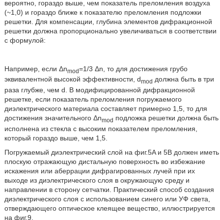
вероятно, гораздо выше, чем показатель преломления воздуха
(~1,0) и гораздо ближе к показателю преломления подложки
решетки. Для компенсации, глубина элементов дифракционной
решетки должна пропорционально увеличиваться в соответствии
с формулой:
Например, если Δn
=1/3 Δn, то для достижения грубо
mod
эквивалентной высокой эффективности, d
должна быть в три
mod
раза глубже, чем d. В модифицированной дифракционной
решетке, если показатель преломления погружаемого
диэлектрического материала составляет примерно 1,5, то для
достижения значительного Δn
подложка решетки должна быть
mod
исполнена из стекла с высоким показателем преломления,
который гораздо выше, чем 1,5.
Погружаемый диэлектрический слой на фиг.5A и 5B должен иметь
плоскую отражающую дистальную поверхность во избежание
искажения или аберрации дифрагированных лучей при их
выходе из диэлектрического слоя в окружающую среду и
направлении в сторону сетчатки. Практический способ создания
диэлектрического слоя с использованием синего или УФ света,
отверждающего оптическое клеящее вещество, иллюстрируется
на фиг.9.