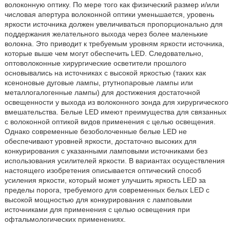
волоконную оптику. По мере того как физический размер и/или
числовая апертура волоконной оптики уменьшается, уровень
яркости источника должен увеличиваться пропорционально для
поддержания желательного выхода через более маленькие
волокна. Это приводит к требуемым уровням яркости источника,
которые выше чем могут обеспечить LED. Следовательно,
оптоволоконные хирургические осветители прошлого
основывались на источниках с высокой яркостью (таких как
ксеноновые дуговые лампы, ртутнопаровые лампы или
металлогалогенные лампы) для достижения достаточной
освещенности у выхода из волоконного зонда для хирургического
вмешательства. Белые LED имеют преимущества для связанных
с волоконной оптикой видов применения с целью освещения.
Однако современные безоболоченные белые LED не
обеспечивают уровней яркости, достаточно высоких для
конкурирования с указанными ламповыми источниками без
использования усилителей яркости. В вариантах осуществления
настоящего изобретения описывается оптический способ
усиления яркости, который может улучшить яркость LED за
пределы порога, требуемого для современных белых LED с
высокой мощностью для конкурирования с ламповыми
источниками для применения с целью освещения при
офтальмологических применениях.