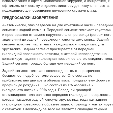
использования в офтальмологической хирургии, а конкретнее, к
офтальмологическому эндоиллюминатору для излучения света,
подходящего для освещения внутренних структур глаза.
ПРЕДПОСЫЛКИ ИЗОБРЕТЕНИЯ
Анатомически, глаз разделен на две отчетливые части - передний
сегмент и задний сегмент. Передний сегмент включает хрусталик
и простирается от самого наружного слоя роговицы (роговичного
эндотелия) до задней поверхности капсулы хрусталика. Задний
сегмент включает часть глаза, находящуюся позади капсулы
хрусталика. Задний сегмент простирается от передней
гиалоидной поверхности сетчатки, с которой непосредственно
контактирует задняя гиалоидная поверхность стекловидного тела.
Задний сегмент гораздо больше чем передний сегмент.
Задний сегмент включает стекловидное тело - прозрачное,
бесцветное, подобное гелю вещество. Оно составляет
приблизительно две трети объема глаза, придавая ему форму и
профиль до рождения. Оно состоит из 1% коллагена и
гиалуроната натрия и 99% воды. Передней границей
стекловидного тела является передняя гиалоидная поверхность,
которая касается задней капсулы хрусталика, тогда как задняя
гиалоидная поверхность образует заднюю границу и контактирует
с сетчаткой. Стекловидное тело не является свободно текучим