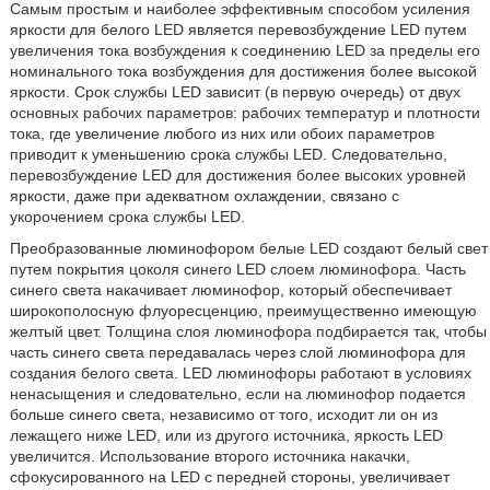
Самым простым и наиболее эффективным способом усиления
яркости для белого LED является перевозбуждение LED путем
увеличения тока возбуждения к соединению LED за пределы его
номинального тока возбуждения для достижения более высокой
яркости. Срок службы LED зависит (в первую очередь) от двух
основных рабочих параметров: рабочих температур и плотности
тока, где увеличение любого из них или обоих параметров
приводит к уменьшению срока службы LED. Следовательно,
перевозбуждение LED для достижения более высоких уровней
яркости, даже при адекватном охлаждении, связано с
укорочением срока службы LED.
Преобразованные люминофором белые LED создают белый свет
путем покрытия цоколя синего LED слоем люминофора. Часть
синего света накачивает люминофор, который обеспечивает
широкополосную флуоресценцию, преимущественно имеющую
желтый цвет. Толщина слоя люминофора подбирается так, чтобы
часть синего света передавалась через слой люминофора для
создания белого света. LED люминофоры работают в условиях
ненасыщения и следовательно, если на люминофор подается
больше синего света, независимо от того, исходит ли он из
лежащего ниже LED, или из другого источника, яркость LED
увеличится. Использование второго источника накачки,
сфокусированного на LED с передней стороны, увеличивает