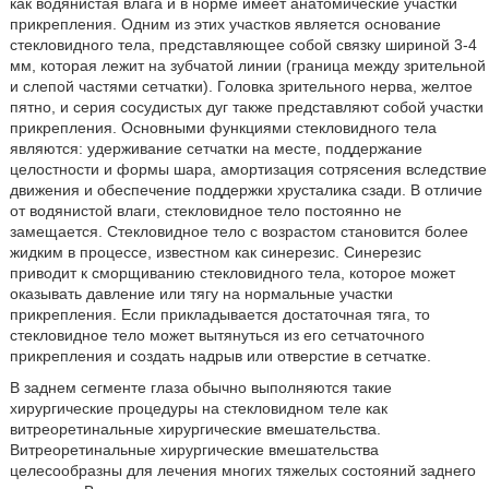
как водянистая влага и в норме имеет анатомические участки
прикрепления. Одним из этих участков является основание
стекловидного тела, представляющее собой связку шириной 3-4
мм, которая лежит на зубчатой линии (граница между зрительной
и слепой частями сетчатки). Головка зрительного нерва, желтое
пятно, и серия сосудистых дуг также представляют собой участки
прикрепления. Основными функциями стекловидного тела
являются: удерживание сетчатки на месте, поддержание
целостности и формы шара, амортизация сотрясения вследствие
движения и обеспечение поддержки хрусталика сзади. В отличие
от водянистой влаги, стекловидное тело постоянно не
замещается. Стекловидное тело с возрастом становится более
жидким в процессе, известном как синерезис. Синерезис
приводит к сморщиванию стекловидного тела, которое может
оказывать давление или тягу на нормальные участки
прикрепления. Если прикладывается достаточная тяга, то
стекловидное тело может вытянуться из его сетчаточного
прикрепления и создать надрыв или отверстие в сетчатке.
В заднем сегменте глаза обычно выполняются такие
хирургические процедуры на стекловидном теле как
витреоретинальные хирургические вмешательства.
Витреоретинальные хирургические вмешательства
целесообразны для лечения многих тяжелых состояний заднего