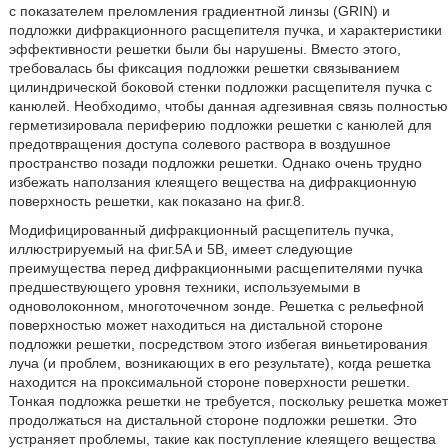
с показателем преломления градиентной линзы (GRIN) и
подложки дифракционного расщепителя пучка, и характеристики
эффективности решетки были бы нарушены. Вместо этого,
требовалась бы фиксация подложки решетки связыванием
цилиндрической боковой стенки подложки расщепителя пучка с
канюлей. Необходимо, чтобы данная адгезивная связь полностью
герметизировала периферию подложки решетки с канюлей для
предотвращения доступа солевого раствора в воздушное
пространство позади подложки решетки. Однако очень трудно
избежать наползания клеящего вещества на дифракционную
поверхность решетки, как показано на фиг.8.
Модифицированный дифракционный расщепитель пучка,
иллюстрируемый на фиг.5A и 5B, имеет следующие
преимущества перед дифракционными расщепителями пучка
предшествующего уровня техники, используемыми в
одноволоконном, многоточечном зонде. Решетка с рельефной
поверхностью может находиться на дистальной стороне
подложки решетки, посредством этого избегая виньетирования
луча (и проблем, возникающих в его результате), когда решетка
находится на проксимальной стороне поверхности решетки.
Тонкая подложка решетки не требуется, поскольку решетка может
продолжаться на дистальной стороне подложки решетки. Это
устраняет проблемы, такие как поступление клеящего вещества