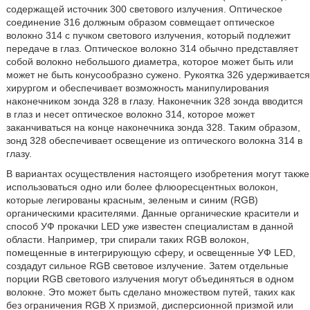
содержащей источник 300 светового излучения. Оптическое
соединение 316 должным образом совмещает оптическое
волокно 314 с пучком светового излучения, который подлежит
передаче в глаз. Оптическое волокно 314 обычно представляет
собой волокно небольшого диаметра, которое может быть или
может не быть конусообразно сужено. Рукоятка 326 удерживается
хирургом и обеспечивает возможность манипулирования
наконечником зонда 328 в глазу. Наконечник 328 зонда вводится
в глаз и несет оптическое волокно 314, которое может
заканчиваться на конце наконечника зонда 328. Таким образом,
зонд 328 обеспечивает освещение из оптического волокна 314 в
глазу.
В вариантах осуществления настоящего изобретения могут также
использоваться одно или более флюоресцентных волокон,
которые легированы красным, зеленым и синим (RGB)
органическими красителями. Данные органические красители и
способ УФ прокачки LED уже известен специалистам в данной
области. Например, три спирали таких RGB волокон,
помещенные в интегрирующую сферу, и освещенные УФ LED,
создадут сильное RGB световое излучение. Затем отдельные
порции RGB светового излучения могут объединяться в одном
волокне. Это может быть сделано множеством путей, таких как
без ограничения RGB X призмой, дисперсионной призмой или