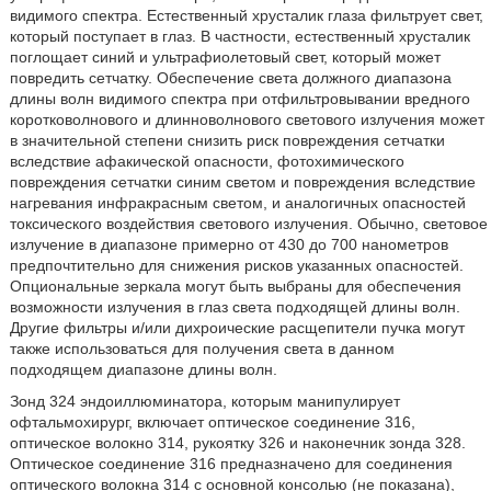
видимого спектра. Естественный хрусталик глаза фильтрует свет,
который поступает в глаз. В частности, естественный хрусталик
поглощает синий и ультрафиолетовый свет, который может
повредить сетчатку. Обеспечение света должного диапазона
длины волн видимого спектра при отфильтровывании вредного
коротковолнового и длинноволнового светового излучения может
в значительной степени снизить риск повреждения сетчатки
вследствие афакической опасности, фотохимического
повреждения сетчатки синим светом и повреждения вследствие
нагревания инфракрасным светом, и аналогичных опасностей
токсического воздействия светового излучения. Обычно, световое
излучение в диапазоне примерно от 430 до 700 нанометров
предпочтительно для снижения рисков указанных опасностей.
Опциональные зеркала могут быть выбраны для обеспечения
возможности излучения в глаз света подходящей длины волн.
Другие фильтры и/или дихроические расщепители пучка могут
также использоваться для получения света в данном
подходящем диапазоне длины волн.
Зонд 324 эндоиллюминатора, которым манипулирует
офтальмохирург, включает оптическое соединение 316,
оптическое волокно 314, рукоятку 326 и наконечник зонда 328.
Оптическое соединение 316 предназначено для соединения
оптического волокна 314 с основной консолью (не показана),