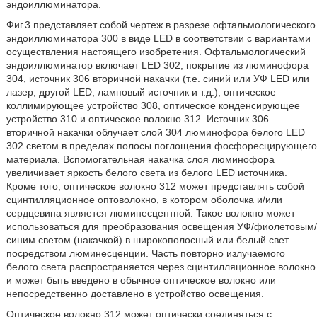
эндоиллюминатора.
Фиг.3 представляет собой чертеж в разрезе офтальмологического
эндоиллюминатора 300 в виде LED в соответствии с вариантами
осуществления настоящего изобретения. Офтальмологический
эндоиллюминатор включает LED 302, покрытие из люминофора
304, источник 306 вторичной накачки (т.е. синий или УФ LED или
лазер, другой LED, ламповый источник и т.д.), оптическое
коллимирующее устройство 308, оптическое конденсирующее
устройство 310 и оптическое волокно 312. Источник 306
вторичной накачки облучает слой 304 люминофора белого LED
302 светом в пределах полосы поглощения фосфоресцирующего
материала. Вспомогательная накачка слоя люминофора
увеличивает яркость белого света из белого LED источника.
Кроме того, оптическое волокно 312 может представлять собой
сцинтилляционное оптоволокно, в котором оболочка и/или
сердцевина является люминесцентной. Такое волокно может
использоваться для преобразования освещения УФ/фиолетовым/
синим светом (накачкой) в широкополосный или белый свет
посредством люминесценции. Часть повторно излучаемого
белого света распространяется через сцинтилляционное волокно
и может быть введено в обычное оптическое волокно или
непосредственно доставлено в устройство освещения.
Оптическое волокно 312 может оптически соединяться с