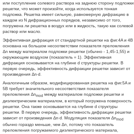
или поступление солевого раствора на заднюю сторону подложки
решетки, что может произойти, когда используется тонкая
подложка. Решетка имеет сильную, равномерную дифракцию в
каждом из N дифракционных порядков, независимо от того,
погружена ли решетка в воздух или в жидкость, такую как солевой
раствор или масло.
Эффективная дифракция от стандартной решетки на фиг.4A и 4B
основана на большом несоответствии показателя преломления
Δn между материалом подложки решетки (обычно - 1,45-1,55) и
окружающим воздухом (показатель = 1). Эффективная
дифракция основывается на глубине d структуры решетки. В
первую очередь, эффективность дифракции решетки зависит от
произведения Δn∙d.
Аналогичным образом, модифицированная решетка на фиг.5A и
5B требует значительного несоответствия показателя
преломления Δn
между материалом подложки решетки и
mod
диэлектрическим материалом, в который погружена поверхность
решетки. Она также основывается на глубине d структуры
решетки. В первую очередь, эффективность дифракции решетки
зависит от произведения Δn∙d. Модуляция показателя Δn
mod
обычно гораздо меньше, чем Δn, потому что показатель
преломления погружаемого диэлектрического материала,