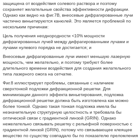
защищена от воздействия солевого раствора и поэтому
сохраняет желательные свойства эффективности дифракции.
Однако как видно на фиг.7B, внеосевые дифрагированные лучи
частично виньетируются канюлей. Это является проблемой по
нескольким причинам:
Цель получения неоднородности <10% мощности
дифрагированных лучей между дифрагированными лучами и
лучами нулевого порядка не достигается; и
Внеосевые дифрагированные лучи имеют меньшую лазерную
мощность, чем желательно, и поэтому требуют более
длительного времени воздействия для создания желательного
типа лазерного ожога на сетчатке.
Фиг.8 иллюстрирует проблемы, связанные с наличием
сверхтонкой подложки дифракционной решетки. Для
минимизации данного эффекта виньетирования, подложка
дифракционной решетки должна быть изготовлена как можно
более тонкой. Однако такая тонкая подложка имела бы
незначительную структурную целостность и требовала бы
оптической связи с градиентной линзой (GRIN). Однако
нежелательно связывать решетку с рельефной поверхностью с
градиентной линзой (GRIN), потому что связывающее клеящее
вещество по существу совпадало бы по показателю преломления