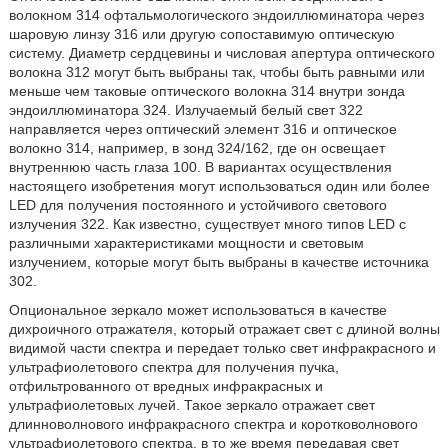
волокном 314 офтальмологического эндоиллюминатора через
шаровую линзу 316 или другую сопоставимую оптическую
систему. Диаметр сердцевины и числовая апертура оптического
волокна 312 могут быть выбраны так, чтобы быть равными или
меньше чем таковые оптического волокна 314 внутри зонда
эндоиллюминатора 324. Излучаемый белый свет 322
направляется через оптический элемент 316 и оптическое
волокно 314, например, в зонд 324/162, где он освещает
внутреннюю часть глаза 100. В вариантах осуществления
настоящего изобретения могут использоваться один или более
LED для получения постоянного и устойчивого светового
излучения 322. Как известно, существует много типов LED с
различными характеристиками мощности и световым
излучением, которые могут быть выбраны в качестве источника
302.
Опциональное зеркало может использоваться в качестве
дихроичного отражателя, который отражает свет с длиной волны
видимой части спектра и передает только свет инфракрасного и
ультрафиолетового спектра для получения пучка,
отфильтрованного от вредных инфракрасных и
ультрафиолетовых лучей. Такое зеркало отражает свет
длинноволнового инфракрасного спектра и коротковолнового
ультрафиолетового спектра, в то же время передавая свет