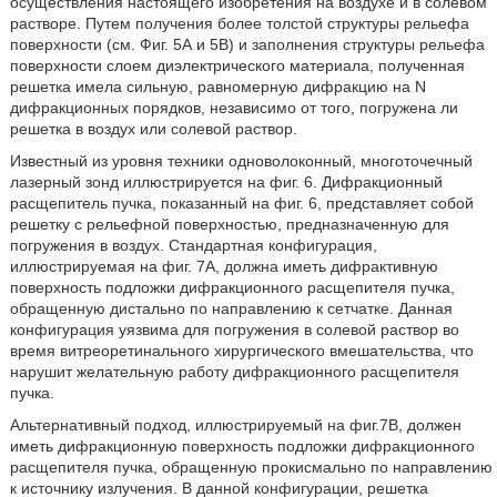
осуществления настоящего изобретения на воздухе и в солевом
растворе. Путем получения более толстой структуры рельефа
поверхности (см. Фиг. 5А и 5В) и заполнения структуры рельефа
поверхности слоем диэлектрического материала, полученная
решетка имела сильную, равномерную дифракцию на N
дифракционных порядков, независимо от того, погружена ли
решетка в воздух или солевой раствор.
Известный из уровня техники одноволоконный, многоточечный
лазерный зонд иллюстрируется на фиг. 6. Дифракционный
расщепитель пучка, показанный на фиг. 6, представляет собой
решетку с рельефной поверхностью, предназначенную для
погружения в воздух. Стандартная конфигурация,
иллюстрируемая на фиг. 7А, должна иметь дифрактивную
поверхность подложки дифракционного расщепителя пучка,
обращенную дистально по направлению к сетчатке. Данная
конфигурация уязвима для погружения в солевой раствор во
время витреоретинального хирургического вмешательства, что
нарушит желательную работу дифракционного расщепителя
пучка.
Альтернативный подход, иллюстрируемый на фиг.7B, должен
иметь дифракционную поверхность подложки дифракционного
расщепителя пучка, обращенную прокисмально по направлению
к источнику излучения. В данной конфигурации, решетка