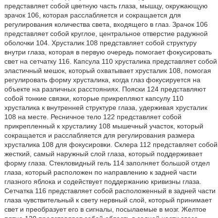
представляет собой цветную часть глаза, мышцу, окружающую
зрачок 106, которая расслабляется и сокращается для
регулирования количества света, входящего в глаз. Зрачок 106
представляет собой круглое, центральное отверстие радужной
оболочки 104. Хрусталик 108 представляет собой структуру
внутри глаза, которая в первую очередь помогает фокусировать
свет на сетчатку 116. Капсула 110 хрусталика представляет собой
эластичный мешок, который охватывает хрусталик 108, помогая
регулировать форму хрусталика, когда глаз фокусируется на
объекте на различных расстояниях. Пояски 124 представляют
собой тонкие связки, которые прикрепляют капсулу 110
хрусталика к внутренней структуре глаза, удерживая хрусталик
108 на месте. Ресничное тело 122 представляет собой
прикрепленный к хрусталику 108 мышечный участок, который
сокращается и расслабляется для регулирования размера
хрусталика 108 для фокусировки. Склера 112 представляет собой
жесткий, самый наружный слой глаза, который поддерживает
форму глаза. Стекловидный гель 114 заполняет большой отдел
глаза, который расположен по направлению к задней части
глазного яблока и содействует поддержанию кривизны глаза.
Сетчатка 116 представляет собой расположенный в задней части
глаза чувствительный к свету нервный слой, который принимает
свет и преобразует его в сигналы, посылаемые в мозг. Желтое