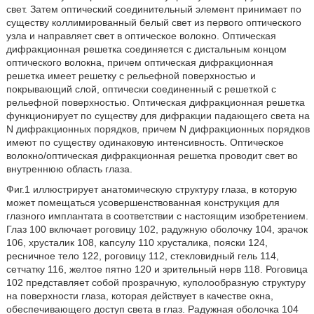
свет. Затем оптический соединительный элемент принимает по
существу коллимированный белый свет из первого оптического
узла и направляет свет в оптическое волокно. Оптическая
дифракционная решетка соединяется с дистальным концом
оптического волокна, причем оптическая дифракционная
решетка имеет решетку с рельефной поверхностью и
покрывающий слой, оптически соединенный с решеткой с
рельефной поверхностью. Оптическая дифракционная решетка
функционирует по существу для дифракции падающего света на
N дифракционных порядков, причем N дифракционных порядков
имеют по существу одинаковую интенсивность. Оптическое
волокно/оптическая дифракционная решетка проводит свет во
внутреннюю область глаза.
Фиг.1 иллюстрирует анатомическую структуру глаза, в которую
может помещаться усовершенствованная конструкция для
глазного имплантата в соответствии с настоящим изобретением.
Глаз 100 включает роговицу 102, радужную оболочку 104, зрачок
106, хрусталик 108, капсулу 110 хрусталика, пояски 124,
ресничное тело 122, роговицу 112, стекловидный гель 114,
сетчатку 116, желтое пятно 120 и зрительный нерв 118. Роговица
102 представляет собой прозрачную, куполообразную структуру
на поверхности глаза, которая действует в качестве окна,
обеспечивающего доступ света в глаз. Радужная оболочка 104