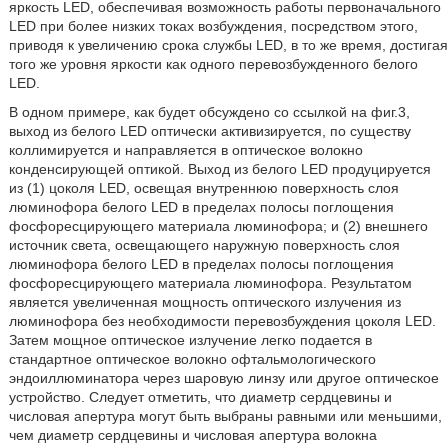
яркость LED, обеспечивая возможность работы первоначального
LED при более низких токах возбуждения, посредством этого,
приводя к увеличению срока службы LED, в то же время, достигая
того же уровня яркости как одного перевозбужденного белого
LED.
В одном примере, как будет обсуждено со ссылкой на фиг.3,
выход из белого LED оптически активизируется, по существу
коллимируется и направляется в оптическое волокно
конденсирующей оптикой. Выход из белого LED продуцируется
из (1) цоколя LED, освещая внутреннюю поверхность слоя
люминофора белого LED в пределах полосы поглощения
фосфоресцирующего материала люминофора; и (2) внешнего
источник света, освещающего наружную поверхность слоя
люминофора белого LED в пределах полосы поглощения
фосфоресцирующего материала люминофора. Результатом
является увеличенная мощность оптического излучения из
люминофора без необходимости перевозбуждения цоколя LED.
Затем мощное оптическое излучение легко подается в
стандартное оптическое волокно офтальмологического
эндоиллюминатора через шаровую линзу или другое оптическое
устройство. Следует отметить, что диаметр сердцевины и
числовая апертура могут быть выбраны равными или меньшими,
чем диаметр сердцевины и числовая апертура волокна