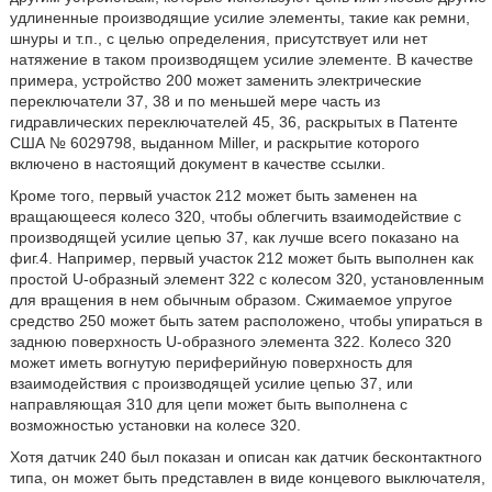
удлиненные производящие усилие элементы, такие как ремни,
шнуры и т.п., с целью определения, присутствует или нет
натяжение в таком производящем усилие элементе. В качестве
примера, устройство 200 может заменить электрические
переключатели 37, 38 и по меньшей мере часть из
гидравлических переключателей 45, 36, раскрытых в Патенте
США № 6029798, выданном Miller, и раскрытие которого
включено в настоящий документ в качестве ссылки.
Кроме того, первый участок 212 может быть заменен на
вращающееся колесо 320, чтобы облегчить взаимодействие с
производящей усилие цепью 37, как лучше всего показано на
фиг.4. Например, первый участок 212 может быть выполнен как
простой U-образный элемент 322 с колесом 320, установленным
для вращения в нем обычным образом. Сжимаемое упругое
средство 250 может быть затем расположено, чтобы упираться в
заднюю поверхность U-образного элемента 322. Колесо 320
может иметь вогнутую периферийную поверхность для
взаимодействия с производящей усилие цепью 37, или
направляющая 310 для цепи может быть выполнена с
возможностью установки на колесе 320.
Хотя датчик 240 был показан и описан как датчик бесконтактного
типа, он может быть представлен в виде концевого выключателя,