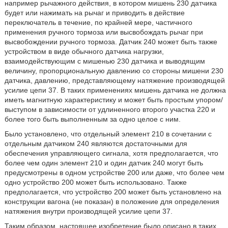
например рычажного действия, в котором мишень 230 датчика
будет или нажимать на рычаг и приводить в действие
переключатель в течение, по крайней мере, частичного
применения ручного тормоза или высвобождать рычаг при
высвобождении ручного тормоза. Датчик 240 может быть также
устройством в виде обычного датчика нагрузки,
взаимодействующим с мишенью 230 датчика и выводящим
величину, пропорциональную давлению со стороны мишени 230
датчика, давлению, представляющему натяжение производящей
усилие цепи 37. В таких применениях мишень датчика не должна
иметь магнитную характеристику и может быть простым упором/
выступом в зависимости от удлиненного второго участка 220 и
более того быть выполненным за одно целое с ним.
Было установлено, что отдельный элемент 210 в сочетании с
отдельным датчиком 240 являются достаточными для
обеспечения управляющего сигнала, хотя предполагается, что
более чем один элемент 210 и один датчик 240 могут быть
предусмотрены в одном устройстве 200 или даже, что более чем
одно устройство 200 может быть использовано. Также
предполагается, что устройство 200 может быть установлено на
конструкции вагона (не показан) в положение для определения
натяжения внутри производящей усилие цепи 37.
Таким образом, настоящее изобретение было описано в таких