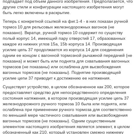
подпадает под объем данного изобретения. Предполагается, что
другие стили и конфигурации настоящего изобретения могут
быть легко включены в раскрытие.
Теперь с конкретной ссылкой на фиг.1-4 - в них показан ручной
тормоз 10 для рельсовых железнодорожных вагонов (не
показано). Вкратце, ручной тормоз 10 содержит по существу
полый корпус 14, имеющий пару отверстий 17, образованных
каждое из нижних углов 15а, 15b корпуса 14. Производящая
усилие цепь 37 продолжается из корпуса 14 для соединения
одним ее концом с вагонной тормозной рычажной передачей (не
показана) и может быть или поднята для схватывания вагонных
тормозов (не показаны) или ослаблена для высвобождения
вагонных тормозов (не показаны). Поднятие производящей
усилие цепи 37 приводит к достижению ее натяжения.
Существует устройство, в целом обозначенное как 200, которое
предоставляет средство для непосредственного определения
состояния натяжения, в котором производящая усилие цепь 37
железнодорожного ручного тормоза 10 была или поднята, или
ослаблена при применении ручного тормоза для соответственно
по меньшей мере частичного схватывания или высвобождения
вагонных тормозов (не показаны). Одним существенным
элементом настоящего изобретения является элемент, в целом
обозначенный как 210, который установлен смежно нижнему