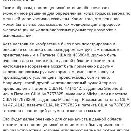
Таким образом, настоящее изобретение обеспечивает
экономичное решение для определения, когда тормоза вагона по
меньшей мере частично схвачены. Кроме того, это решение
может быть легко реализовано как модификация в процессе
эксплуатации на железнодорожных ручных тормозах уже в
использовании.
Хотя настоящее изобретение было проиллюстрировано и
описано в сочетании с железнодорожным ручным тормозом,
представленным в Патенте США № 4368648, должно быть
очевидно для специалиста в данной области техники, что
настоящее изобретение может быть применено к другим
железнодорожным ручным тормозам, имеющим корпус и
производящую усилие цепь, продолжающуюся из него.
Например, такой другой железнодорожный ручной тормоз
представлен в Патенте США № 4714142, выданном Shepherd,
или в Патенте США № 7757825, выданном Michel, или в патенте
США № 7878309, выданном Michel и др. Раскрытие патента США
№ 4714142, патента США, № 7757825 и патента США № 7878309
включено в настоящий документ в качестве ссылки.
Это будет далее очевидно для специалиста в данной области
техники, что настоящее изобретение может быть применено к
другим устройствам, которые используют цепь или любые другие