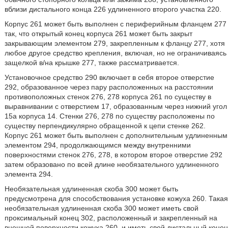
вблизи дистального конца 226 удлиненного второго участка 220.
Корпус 261 может быть выполнен с периферийным фланцем 277
так, что открытый конец корпуса 261 может быть закрыт
закрывающим элементом 279, закрепленным к фланцу 277, хотя
любое другое средство крепления, включая, но не ограничиваясь
защелкой в/на крышке 277, также рассматривается.
Установочное средство 290 включает в себя второе отверстие
292, образованное через пару расположенных на расстоянии
противоположных стенок 276, 278 корпуса 261 по существу в
выравнивании с отверстием 17, образованным через нижний угол
15а корпуса 14. Стенки 276, 278 по существу расположены по
существу перпендикулярно обращенной к цепи стенке 262.
Корпус 261 может быть выполнен с дополнительным удлиненным
элементом 294, продолжающимся между внутренними
поверхностями стенок 276, 278, в котором второе отверстие 292
затем образовано по всей длине необязательного удлиненного
элемента 294.
Необязательная удлиненная скоба 300 может быть
предусмотрена для способствования установке кожуха 260. Такая
необязательная удлиненная скоба 300 может иметь свой
проксимальный конец 302, расположенный и закрепленный на
внешней поверхности кожуха 260, и иметь свой дистальный конец