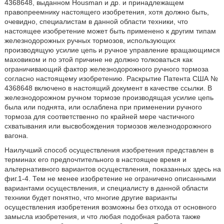
4368648, выданном Housman и др. и принадлежащем
правопреемнику настоящего изобретения, хотя должно быть,
очевидно, специалистам в данной области техники, что
настоящее изобретение может быть применено к другим типам
железнодорожных ручных тормозов, использующих
производящую усилие цепь и ручное управление вращающимся
маховиком и по этой причине не должно толковаться как
ограничивающий фактор железнодорожного ручного тормоза
согласно настоящему изобретению. Раскрытие Патента США №
4368648 включено в настоящий документ в качестве ссылки. В
железнодорожном ручном тормозе производящая усилие цепь
была или поднята, или ослаблена при применении ручного
тормоза для соответственно по крайней мере частичного
схватывания или высвобождения тормозов железнодорожного
вагона.
Наилучший способ осуществления изобретения представлен в
терминах его предпочтительного в настоящее время и
альтернативного вариантов осуществления, показанных здесь на
фиг.1-4. Тем не менее изобретение не ограничено описанными
вариантами осуществления, и специалисту в данной области
техники будет понятно, что многие другие варианты
осуществления изобретения возможны без отхода от основного
замысла изобретения, и что любая подобная работа также