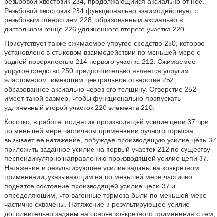
резьбовой хвостовик 234, продолжающийся аксиально от нее.
Резьбовой хвостовик 234 функционально взаимодействует с
резьбовым отверстием 228, образованным аксиально в
дистальном конце 226 удлиненного второго участка 220.
Присутствует также сжимаемое упругое средство 250, которое
установлено в стыковом взаимодействии по меньшей мере с
задней поверхностью 214 первого участка 212. Сжимаемое
упругое средство 250 предпочтительно является упругим
эластомером, имеющим центральное отверстие 252,
образованное аксиально через его толщину. Отверстие 252
имеет такой размер, чтобы функционально пропускать
удлиненный второй участок 220 элемента 210.
Коротко, в работе, поднятие производящей усилие цепи 37 при
по меньшей мере частичном применении ручного тормоза
вызывает ее натяжение, побуждая производящую усилие цепь 37
приложить заданное усилие на первый участок 212 по существу
перпендикулярно направлению производящей усилие цепи 37.
Натяжение и результирующее усилие заданы на конкретном
применении, указывающим на по меньшей мере частично
поднятое состояние производящей усилие цепи 37 и
определяющим, что вагонные тормоза были по меньшей мере
частично схвачены. Натяжение и результирующее усилие
дополнительно заданы на основе конкретного применения с тем,