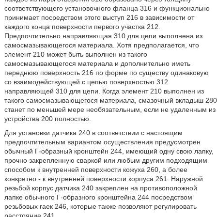
соответствующего установочного фланца 316 и функционально
принимает посредством этого выступ 216 в зависимости от
каждого конца поверхности первого участка 212.
Предпочтительно направляющая 310 для цепи выполнена из
самосмазывающегося материала. Хотя предполагается, что
элемент 210 может быть выполнен из такого
самосмазывающегося материала и дополнительно иметь
переднюю поверхность 216 по форме по существу одинаковую
со взаимодействующей с цепью поверхностью 312
направляющей 310 для цепи. Когда элемент 210 выполнен из
такого самосмазывающегося материала, смазочный вкладыш 280
станет по меньшей мере необязательным, если не удаленным из
устройства 200 полностью.
Для установки датчика 240 в соответствии с настоящим
предпочтительным вариантом осуществления предусмотрен
обычный Г-образный кронштейн 244, имеющий одну свою лапку,
прочно закрепленную сваркой или любым другим подходящим
способом к внутренней поверхности кожуха 260, а более
конкретно - к внутренней поверхности корпуса 261. Наружной
резьбой корпус датчика 240 закреплен на противоположной
лапке обычного Г-образного кронштейна 244 посредством
резьбовых гаек 246, которые также позволяют регулировать
расстояние 241.