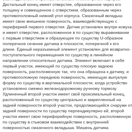
Дистальный конец имеет отверстие, образованное через его
толщину и совмещенное с отверстием, образованным через
противоположный нижний угол корпуса. Смазочный вкладыш
имеет свою внешнюю поверхность, взаимодействующую с
периферией первого отверстия. Датчик установлен внутри кожуха
и имеет отверстие, расположенное в по существу выравнивании
с первым отверстием и образующее по существу U-образное
поперечное сечение датчика в плоскости, поперечной к его
длине. Единый неразъемный элемент установлен для возвратно-
поступательного перемещения по существу в линейном
направлении относительно датчика. Элемент включает в себя
первый участок, имеющий по существу плоскую заднюю
поверхность, расположенную так, что она обращена к датчику, и
противоположную переднюю поверхность, имеющую выпуклую
форму по существу в вертикальной плоскости, когда устройство
установлено смежно железнодорожному ручному тормозу.
Удлиненный второй участок имеет свой проксимальный конец,
расположенный по существу центрально и закрепленный на
задней поверхности второй участок, продолжающийся снаружи от
задней поверхности по существу перпендикулярно ей, второй
участок имеет свою периферийную поверхность, расположенную
по существу в стыковом взаимодействии с внутренней
поверхностью смазочного вкладыша. Мишень датчика