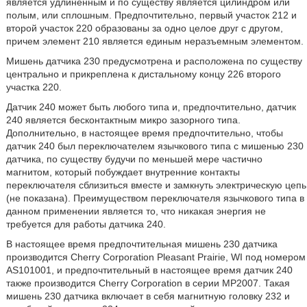
является удлиненным и по существу является цилиндром или
полым, или сплошным. Предпочтительно, первый участок 212 и
второй участок 220 образованы за одно целое друг с другом,
причем элемент 210 является единым неразъемным элементом.
Мишень датчика 230 предусмотрена и расположена по существу
центрально и прикреплена к дистальному концу 226 второго
участка 220.
Датчик 240 может быть любого типа и, предпочтительно, датчик
240 является бесконтактным микро зазорного типа.
Дополнительно, в настоящее время предпочтительно, чтобы
датчик 240 был переключателем язычкового типа с мишенью 230
датчика, по существу будучи по меньшей мере частично
магнитом, который побуждает внутренние контакты
переключателя сблизиться вместе и замкнуть электрическую цепь
(не показана). Преимуществом переключателя язычкового типа в
данном применении является то, что никакая энергия не
требуется для работы датчика 240.
В настоящее время предпочтительная мишень 230 датчика
производится Cherry Corporation Pleasant Prairie, WI под номером
AS101001, и предпочтительный в настоящее время датчик 240
также производится Cherry Corporation в серии MP2007. Такая
мишень 230 датчика включает в себя магнитную головку 232 и