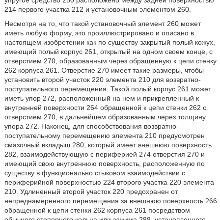
упругое средство 250 расположено между задней поверхностью
214 первого участка 212 и установочным элементом 260.
Несмотря на то, что такой установочный элемент 260 может
иметь любую форму, это проиллюстрировано и описано в
настоящем изобретении как по существу закрытый полый кожух,
имеющий полый корпус 261, открытый на одном своем конце, с
отверстием 270, образованным через обращенную к цепи стенку
262 корпуса 261. Отверстие 270 имеет такие размеры, чтобы
установить второй участок 220 элемента 210 для возвратно-
поступательного перемещения. Такой полый корпус 261 может
иметь упор 272, расположенный на нем и прикрепленный к
внутренней поверхности 264 обращенной к цепи стенки 262 с
отверстием 270, в дальнейшем образованным через толщину
упора 272. Наконец, для способствования возвратно-
поступательному перемещению элемента 210 предусмотрен
смазочный вкладыш 280, который имеет внешнюю поверхность
282, взаимодействующую с периферией 274 отверстия 270 и
имеющий свою внутреннюю поверхность, расположенную по
существу в функционально стыковом взаимодействии с
периферийной поверхностью 224 второго участка 220 элемента
210. Удлиненный второй участок 220 предохранен от
непреднамеренного перемещения за внешнюю поверхность 266
обращенной к цепи стенки 262 корпуса 261 посредством
обычного стопорного кольца или зажима 288, установленного