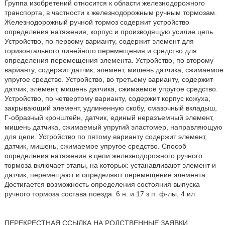
Группа изобретений относится к области железнодорожного
транспорта, в частности к железнодорожным ручным тормозам.
Железнодорожный ручной тормоз содержит устройство
определения натяжения, корпус и производящую усилие цепь.
Устройство, по первому варианту, содержит элемент для
горизонтального линейного перемещения и средство для
определения перемещения элемента. Устройство, по второму
варианту, содержит датчик, элемент, мишень датчика, сжимаемое
упругое средство. Устройство, во третьему варианту, содержит
датчик, элемент, мишень датчика, сжимаемое упругое средство.
Устройство, по четвертому варианту, содержит корпус кожуха,
закрывающий элемент, удлиненную скобу, смазочный вкладыш,
Г-образный кронштейн, датчик, единый неразъемный элемент,
мишень датчика, сжимаемый упругий эластомер, направляющую
для цепи. Устройство по пятому варианту содержит элемент,
датчик, мишень, сжимаемое упругое средство. Способ
определения натяжения в цепи железнодорожного ручного
тормоза включает этапы, на которых: устанавливают элемент и
датчик, перемещают и определяют перемещение элемента.
Достигается возможность определения состояния выпуска
ручного тормоза состава поезда. 6 н. и 17 з.п. ф-лы, 4 ил.
ПЕРЕКРЕСТНАЯ ССЫЛКА НА РОДСТВЕННЫЕ ЗАЯВКИ