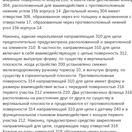
304, расположенный для взаимодействия с противоположным
нижним углом 15b корпуса 14. Дистальный конец 304 имеет
отверстие 306, образованное через его толщину и выровненное с
отверстием 17, образованным через противоположный нижний
угол 15b корпуса 14.
Наконец, единая неразъемная направляющая 310 для цепи
предпочтительно предусмотрена расположенной и закрепленной
на элементе 210. В частности, направляющая 310 для цепи
включает в себя взаимодействующую с цепью поверхность 312,
имеющую выпуклую форму, по существу в вертикальной
плоскости, когда устройство 200 установлено смежно
железнодорожному ручному тормозу 10, и вогнутую форму, по
существу в горизонтальной плоскости. Противоположная
поверхность 314 направляющей 310 для цепи имеет форму и
размеры взаимодействия встык с передней поверхностью 216
первого участка 212 элемента 210. Два установочных фланца 316
расположены на расстоянии друг от друга по существу в
вертикальной плоскости и продолжаются от противоположной
поверхности 314 направляющей 310 для цепи к датчику 240 и в
функциональном стыковом взаимодействии с концом первого
участка 212. Наконец, предусмотрено средство закрепления
направляющей для цепи, содержащее пару отверстий 318.
Каждое из пары отверстий 318 образовано через толщину