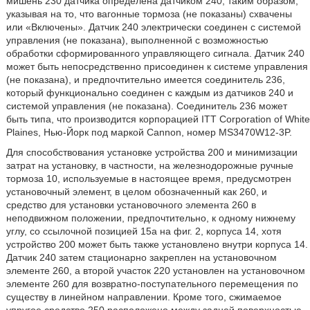
мишень 230 датчика определена датчиком 240, таким образом,
указывая на то, что вагонные тормоза (не показаны) схвачены
или «Включены». Датчик 240 электрически соединен с системой
управления (не показана), выполненной с возможностью
обработки сформированного управляющего сигнала. Датчик 240
может быть непосредственно присоединен к системе управления
(не показана), и предпочтительно имеется соединитель 236,
который функционально соединен с каждым из датчиков 240 и
системой управления (не показана). Соединитель 236 может
быть типа, что производится корпорацией ITT Corporation of White
Plaines, Нью-Йорк под маркой Cannon, номер MS3470W12-3P.
Для способствования установке устройства 200 и минимизации
затрат на установку, в частности, на железнодорожные ручные
тормоза 10, используемые в настоящее время, предусмотрен
установочный элемент, в целом обозначенный как 260, и
средство для установки установочного элемента 260 в
неподвижном положении, предпочтительно, к одному нижнему
углу, со ссылочной позицией 15а на фиг. 2, корпуса 14, хотя
устройство 200 может быть также установлено внутри корпуса 14.
Датчик 240 затем стационарно закреплен на установочном
элементе 260, а второй участок 220 установлен на установочном
элементе 260 для возвратно-поступательного перемещения по
существу в линейном направлении. Кроме того, сжимаемое