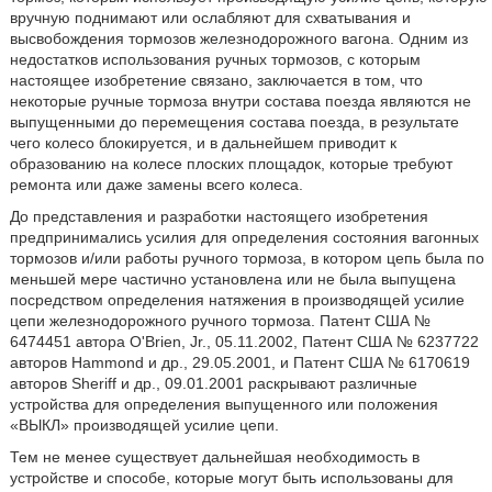
вручную поднимают или ослабляют для схватывания и
высвобождения тормозов железнодорожного вагона. Одним из
недостатков использования ручных тормозов, с которым
настоящее изобретение связано, заключается в том, что
некоторые ручные тормоза внутри состава поезда являются не
выпущенными до перемещения состава поезда, в результате
чего колесо блокируется, и в дальнейшем приводит к
образованию на колесе плоских площадок, которые требуют
ремонта или даже замены всего колеса.
До представления и разработки настоящего изобретения
предпринимались усилия для определения состояния вагонных
тормозов и/или работы ручного тормоза, в котором цепь была по
меньшей мере частично установлена или не была выпущена
посредством определения натяжения в производящей усилие
цепи железнодорожного ручного тормоза. Патент США №
6474451 автора O'Brien, Jr., 05.11.2002, Патент США № 6237722
авторов Hammond и др., 29.05.2001, и Патент США № 6170619
авторов Sheriff и др., 09.01.2001 раскрывают различные
устройства для определения выпущенного или положения
«ВЫКЛ» производящей усилие цепи.
Тем не менее существует дальнейшая необходимость в
устройстве и способе, которые могут быть использованы для