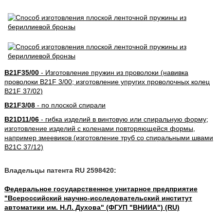
B21F35/00
- Изготовление пружин из проволоки (навивка
проволоки B21F 3/00; изготовление упругих проволочных колец
B21F 37/02)
B21F3/08
- по плоской спирали
B21D11/06
- гибка изделий в винтовую или спиральную форму;
изготовление изделий с коленами повторяющейся формы,
например змеевиков (изготовление труб со спиральными швами
B21C 37/12)
Владельцы патента RU 2598420:
Федеральное государственное унитарное предприятие
"Всероссийский научно-исследовательский институт
автоматики им. Н.Л. Духова" (ФГУП "ВНИИА") (RU)