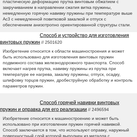
пластическую деформацию прутка винтовым обжатием с
закручиванием в направлении сжатия витка пружины,
немедленную горячую навивку пружины при температуре выше
Ac3 с немедленной повитковой закалкой и отпуск с
обеспечением анизотропно ориентированной структуры стали.
Способ и устройство для изготовления
винтовых пружин
// 2501620
Изобретение относится к области машиностроения и может
быть использовано для изготовления винтовых пружин
подвижного состава железнодорожного транспорта. Способ
включает нагрев прутка, навивку пружины из прутка при
температуре ее нагрева, закалку пружины, отпуск, осадку,
шлифовку торцов пружин, дробеструйную обработку и контроль
параметров пружин.
Способ горячей навивки винтовых
пружин и оправка для его реализации
// 2496594
Изобретение относится к машиностроению и может быть
использовано при изготовлении пружин горячей навивкой.
Способ заключается в том, что используют оправку, наружный
поверхностный слой которой выполнен из металла с