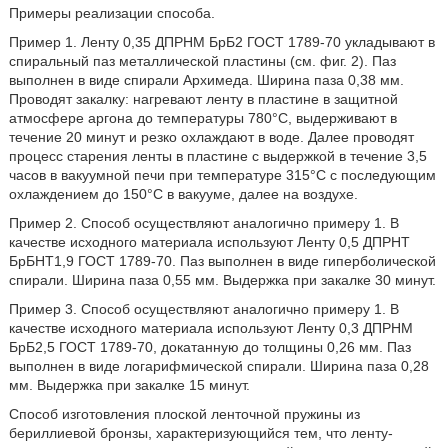
Примеры реализации способа.
Пример 1. Ленту 0,35 ДПРНМ БрБ2 ГОСТ 1789-70 укладывают в
спиральный паз металлической пластины (см. фиг. 2). Паз
выполнен в виде спирали Архимеда. Ширина паза 0,38 мм.
Проводят закалку: нагревают ленту в пластине в защитной
атмосфере аргона до температуры 780°С, выдерживают в
течение 20 минут и резко охлаждают в воде. Далее проводят
процесс старения ленты в пластине с выдержкой в течение 3,5
часов в вакуумной печи при температуре 315°С с последующим
охлаждением до 150°С в вакууме, далее на воздухе.
Пример 2. Способ осуществляют аналогично примеру 1. В
качестве исходного материала используют Ленту 0,5 ДПРНТ
БрБНТ1,9 ГОСТ 1789-70. Паз выполнен в виде гиперболической
спирали. Ширина паза 0,55 мм. Выдержка при закалке 30 минут.
Пример 3. Способ осуществляют аналогично примеру 1. В
качестве исходного материала используют Ленту 0,3 ДПРНМ
БрБ2,5 ГОСТ 1789-70, докатанную до толщины 0,26 мм. Паз
выполнен в виде логарифмической спирали. Ширина паза 0,28
мм. Выдержка при закалке 15 минут.
Способ изготовления плоской ленточной пружины из
бериллиевой бронзы, характеризующийся тем, что ленту-