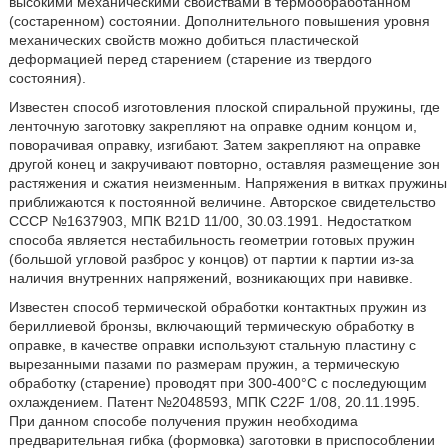
высокими механическими свойствами в термообработанном
(состаренном) состоянии. Дополнительного повышения уровня
механических свойств можно добиться пластической
деформацией перед старением (старение из твердого
состояния).
Известен способ изготовления плоской спиральной пружины, где
ленточную заготовку закрепляют на оправке одним концом и,
поворачивая оправку, изгибают. Затем закрепляют на оправке
другой конец и закручивают повторно, оставляя размещение зон
растяжения и сжатия неизменным. Напряжения в витках пружины
приближаются к постоянной величине. Авторское свидетельство
СССР №1637903, МПК B21D 11/00, 30.03.1991. Недостатком
способа является нестабильность геометрии готовых пружин
(большой угловой разброс у концов) от партии к партии из-за
наличия внутренних напряжений, возникающих при навивке.
Известен способ термической обработки контактных пружин из
бериллиевой бронзы, включающий термическую обработку в
оправке, в качестве оправки используют стальную пластину с
вырезанными пазами по размерам пружин, а термическую
обработку (старение) проводят при 300-400°С с последующим
охлаждением. Патент №2048593, МПК C22F 1/08, 20.11.1995.
При данном способе получения пружин необходима
предварительная гибка (формовка) заготовки в приспособлении