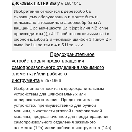
дисковых пил на валу
// 1684041
Изобретение относится к деревообр ба
тывающему оборудованию и может быть и
пользовано в тесомильчо а.еоевообр баты А
вашцеи 1 рс ыичешюсти Цс it jopt it лия njB ichne
производитеты )(,т J LT ройство вк пичььыи ва i с
оюрной шайбой 2 и -чжимьон шайбой 3 Тзйбм 2 и
выпо ihc i ш по тяч и 4 и 5 i i то ых v.
Предохранительное
устройство для предотвращения
самопроизвольного отделения зажимного
элемента и/или рабочего
инструмента
// 2571666
Изобретение относится к предохранительным
устройствам для шлифовальных или
полировальных машин. Предохранительное
устройство, преимущественно для ручной
машины, в частности угловой шлифовальной
машины, предназначенное для предотвращения
самопроизвольного отделения зажимного
элемента (12а) и/или рабочего инструмента (14а)