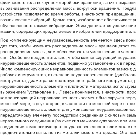
физического тела вокруг некоторой оси вращения, за счет выравн
выравнивания распределения массы вокруг оси вращения. Предл
устройства позволяет во время работы, в частности при вращени
возникновение вибраций. Кроме того, изобретение обеспечивает
обусловленного такими вибрациями. Этим достигается увеличение
машин, содержащих предлагаемое в изобретении предохранительн
Под компенсирующим неуравновешенность элементом здесь понима
для того, чтобы изменять распределение массы вращающегося тел
распределение массы, чем обеспечивается уменьшение, в частно
сил. Особенно предпочтительно, чтобы компенсирующий неуравно
неуравновешенность элементов, подвижно установленных в переда
Число компенсирующих неуравновешенность элементов зависит, 
рабочих инструментов, от степени неуравновешенности (дисбала
инструмента, диаметра соответствующего рабочего инструмента, 
неуравновешенность элемента и плотности материала используе
выражением "установлен в …" здесь понимается, в частности, пр
компенсирующий неуравновешенность элемент был окружен переда
меньшей мере, с двух сторон, в частности по меньшей мере с тре
неуравновешенность элемент для уменьшения неуравновешенност
передаточному элементу посредством соединения с силовым замы
неразъемного соединения (за счет сил межмолекулярного или ме
соединение компенсирующего неуравновешенность элемента с п
предпочтительно выполнен из металлического материала. Это поз