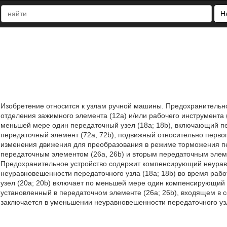
Н
Изобретение относится к узлам ручной машины. Предохранительн
отделения зажимного элемента (12а) и/или рабочего инструмента 
меньшей мере один передаточный узел (18а; 18b), включающий пе
передаточный элемент (72а, 72b), подвижный относительно первого
изменения движения для преобразования в режиме торможения п
передаточным элементом (26а, 26b) и вторым передаточным элеме
Предохранительное устройство содержит компенсирующий неуравн
неуравновешенности передаточного узла (18а; 18b) во время р
узел (20а; 20b) включает по меньшей мере один компенсирующий 
установленный в передаточном элементе (26а; 26b), входящем в со
заключается в уменьшении неуравновешенности передаточного узла