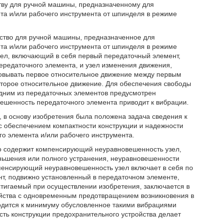
тву для ручной машины, предназначенному для
а и/или рабочего инструмента от шпинделя в режиме
йство для ручной машины, предназначенное для
а и/или рабочего инструмента от шпинделя в режиме
ел, включающий в себя первый передаточный элемент,
ередаточного элемента, и узел изменения движения,
овывать первое относительное движение между первым
торое относительное движение. Для обеспечения свободы
одним из передаточных элементов предусмотрен
ешенность передаточного элемента приводит к вибрации.
, в основу изобретения была положена задача сведения к
 обеспечением компактности конструкции и надежности
о элемента и/или рабочего инструмента.
тво содержит компенсирующий неуравновешенность узел,
ньшения или полного устранения, неуравновешенности
пенсирующий неуравновешенность узел включает в себя по
, подвижно установленный в передаточном элементе,
остигаемый при осуществлении изобретения, заключается в
ойства с одновременным предотвращением возникновения в
водится к минимуму обусловленное такими вибрациями
ть конструкции предохранительного устройства делает