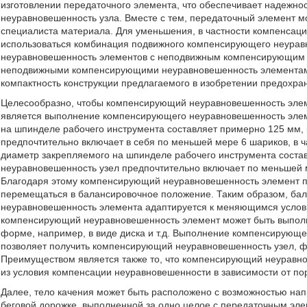
изготовлении передаточного элемента, что обеспечивает надежн
неуравновешенность узла. Вместе с тем, передаточный элемент мо
специалиста материала. Для уменьшения, в частности компенсаци
использоваться комбинация подвижного компенсирующего неурав
неуравновешенность элементов с неподвижным компенсирующим 
неподвижными компенсирующими неуравновешенность элементами.
компактность конструкции предлагаемого в изобретении предохран
Целесообразно, чтобы компенсирующий неуравновешенность элем
является выполнение компенсирующего неуравновешенность элеме
на шпинделе рабочего инструмента составляет примерно 125 мм
предпочтительно включает в себя по меньшей мере 6 шариков, в ча
диаметр закрепляемого на шпинделе рабочего инструмента сост
неуравновешенность узел предпочтительно включает по меньшей м
Благодаря этому компенсирующий неуравновешенность элемент п
перемещаться в балансировочное положение. Таким образом, б
неуравновешенность элемента адаптируется к меняющимся услови
компенсирующий неуравновешенность элемент может быть выполне
форме, например, в виде диска и т.д. Выполнение компенсирующе
позволяет получить компенсирующий неуравновешенность узел, 
Преимуществом является также то, что компенсирующий неуравн
из условия компенсации неуравновешенности в зависимости от п
Далее, тело качения может быть расположено с возможностью н
беговой дорожке, выполненной за одно целое с передаточным эл