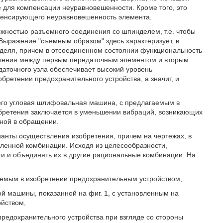
е для компенсации неуравновешенности. Кроме того, это
пенсирующего неуравновешенность элемента.
жностью разъемного соединения со шпинделем, т.е. чтобы
ыражение "съемным образом" здесь характеризует, в
нделя, причем в отсоединенном состоянии функциональность
вижения между первым передаточным элементом и вторым
аточного узла обеспечивает высокий уровень
бретении предохранительного устройства, а значит, и
его угловая шлифовальная машина, с предлагаемым в
бретения заключается в уменьшении вибраций, возникающих
ной в обращении.
анты осуществления изобретения, причем на чертежах, в
ленной комбинации. Исходя из целесообразности,
ти и объединять их в другие рациональные комбинации. На
аемым в изобретении предохранительным устройством,
й машины, показанной на фиг. 1, с установленным на
йством,
предохранительного устройства при взгляде со стороны