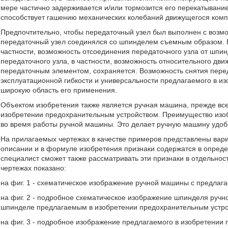
мере частично задерживается и/или тормозится его перекатывани
способствует гашению механических колебаний движущегося ком
Предпочтительно, чтобы передаточный узел был выполнен с возмо
передаточный узел соединялся со шпинделем съемным образом. В
частности, возможность отсоединения передаточного узла от шпи
передаточного узла, в частности, возможность относительного д
передаточным элементом, сохраняется. Возможность снятия перед
эксплуатационной гибкости и универсальности предлагаемого в изо
широкую область его применения.
Объектом изобретения также является ручная машина, прежде вс
изобретении предохранительным устройством. Преимущество изо
во время работы ручной машины. Это делает ручную машину удоб
На прилагаемых чертежах в качестве примеров представлены вари
описании и в формуле изобретения признаки содержатся в опреде
специалист сможет также рассматривать эти признаки в отдельнос
чертежах показано:
на фиг. 1 - схематическое изображение ручной машины с предлаг
на фиг. 2 - подробное схематическое изображение шпинделя ручно
шпинделе предлагаемым в изобретении предохранительным устро
на фиг. 3 - подробное изображение предлагаемого в изобретении 