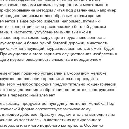
еспечиваемое силами межмолекулярного или межатомного
, приформовывание методом литья под давлением, например
или соединение иным целесообразным с точки зрения
ементов в виде одного изделия, например, путем их
ляется концентрическое расположение беговой дорожки
ана, в частности, углублением и/или выемкой в
 в виде шарика компенсирующего неуравновешенность
дусмотрено и более одной беговой дорожки, в частности
 шарика компенсирующий неуравновешенность элемент будет
 Преимуществом этого варианта осуществления изобретения
щего неуравновешенность элемента в передаточном
емент был подвижно установлен в U-образном желобке
кружное направление предпочтительно проходит в
При этом желобок проходит предпочтительно концентрически
анте осуществления изобретения достигается конструктивно
та в передаточный элемент.
ть крышку, предусмотренную для уплотнения желобка. Под
метрической форме соответствует закрываемому
лотняющее действие. Крышку предпочтительно выполнять из
лнена из пластмассы, в частности из армированного
 материала или иного подобного материала. Особенно