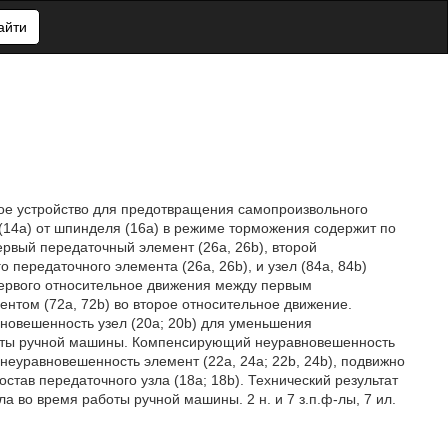
айти
ое устройство для предотвращения самопроизвольного
(14а) от шпинделя (16а) в режиме торможения содержит по
рвый передаточный элемент (26а, 26b), второй
 передаточного элемента (26а, 26b), и узел (84а, 84b)
ервого относительное движения между первым
нтом (72а, 72b) во второе относительное движение.
овешенность узел (20а; 20b) для уменьшения
аботы ручной машины. Компенсирующий неуравновешенность
неуравновешенность элемент (22а, 24а; 22b, 24b), подвижно
став передаточного узла (18а; 18b). Технический результат
 во время работы ручной машины. 2 н. и 7 з.п.ф-лы, 7 ил.