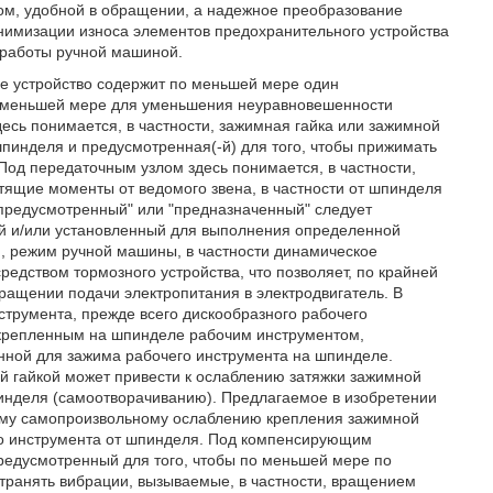
ом, удобной в обращении, а надежное преобразование
инимизации износа элементов предохранительного устройства
 работы ручной машиной.
ое устройство содержит по меньшей мере один
 меньшей мере для уменьшения неуравновешенности
есь понимается, в частности, зажимная гайка или зажимной
шпинделя и предусмотренная(-й) для того, чтобы прижимать
Под передаточным узлом здесь понимается, в частности,
утящие моменты от ведомого звена, в частности от шпинделя
"предусмотренный" или "предназначенный" следует
ый и/или установленный для выполнения определенной
, режим ручной машины, в частности динамическое
едством тормозного устройства, что позволяет, по крайней
ращении подачи электропитания в электродвигатель. В
трумента, прежде всего дискообразного рабочего
акрепленным на шпинделе рабочим инструментом,
нной для зажима рабочего инструмента на шпинделе.
 гайкой может привести к ослаблению затяжки зажимной
пинделя (самоотворачиванию). Предлагаемое в изобретении
ому самопроизвольному ослаблению крепления зажимной
его инструмента от шпинделя. Под компенсирующим
предусмотренный для того, чтобы по меньшей мере по
странять вибрации, вызываемые, в частности, вращением