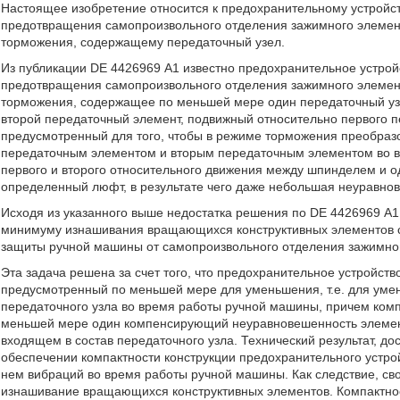
Настоящее изобретение относится к предохранительному устройс
предотвращения самопроизвольного отделения зажимного элемент
торможения, содержащему передаточный узел.
Из публикации DE 4426969 А1 известно предохранительное устро
предотвращения самопроизвольного отделения зажимного элемент
торможения, содержащее по меньшей мере один передаточный уз
второй передаточный элемент, подвижный относительно первого п
предусмотренный для того, чтобы в режиме торможения преобраз
передаточным элементом и вторым передаточным элементом во в
первого и второго относительного движения между шпинделем и 
определенный люфт, в результате чего даже небольшая неуравнов
Исходя из указанного выше недостатка решения по DE 4426969 А1
минимуму изнашивания вращающихся конструктивных элементов с
защиты ручной машины от самопроизвольного отделения зажимног
Эта задача решена за счет того, что предохранительное устройс
предусмотренный по меньшей мере для уменьшения, т.е. для уме
передаточного узла во время работы ручной машины, причем ком
меньшей мере один компенсирующий неуравновешенность элемент
входящем в состав передаточного узла. Технический результат, д
обеспечении компактности конструкции предохранительного устр
нем вибраций во время работы ручной машины. Как следствие, с
изнашивание вращающихся конструктивных элементов. Компактнос