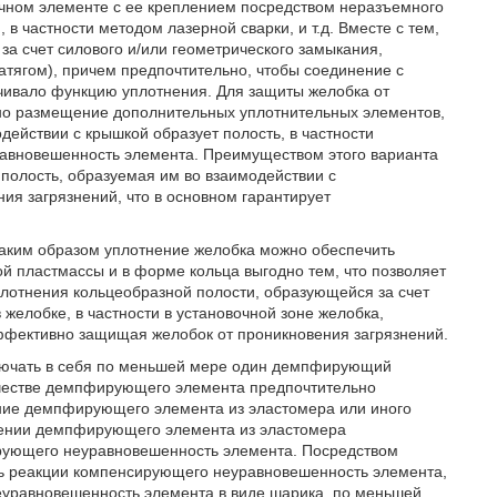
очном элементе с ее креплением посредством неразъемного
в частности методом лазерной сварки, и т.д. Вместе с тем,
за счет силового и/или геометрического замыкания,
натягом), причем предпочтительно, чтобы соединение с
чивало функцию уплотнения. Для защиты желобка от
ено размещение дополнительных уплотнительных элементов,
одействии с крышкой образует полость, в частности
авновешенность элемента. Преимуществом этого варианта
 полость, образуемая им во взаимодействии с
я загрязнений, что в основном гарантирует
аким образом уплотнение желобка можно обеспечить
й пластмассы и в форме кольца выгодно тем, что позволяет
лотнения кольцеобразной полости, образующейся за счет
желобке, в частности в установочной зоне желобка,
эффективно защищая желобок от проникновения загрязнений.
лючать в себя по меньшей мере один демпфирующий
ачестве демпфирующего элемента предпочтительно
ие демпфирующего элемента из эластомера или иного
нении демпфирующего элемента из эластомера
рующего неуравновешенность элемента. Посредством
ть реакции компенсирующего неуравновешенность элемента,
еуравновешенность элемента в виде шарика, по меньшей