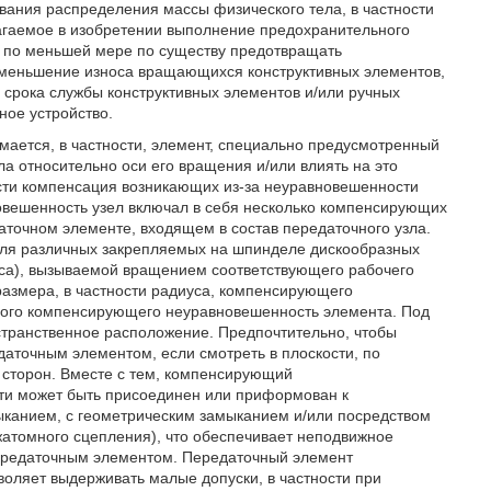
ивания распределения массы физического тела, в частности
агаемое в изобретении выполнение предохранительного
и, по меньшей мере по существу предотвращать
 уменьшение износа вращающихся конструктивных элементов,
 срока службы конструктивных элементов и/или ручных
ое устройство.
ется, в частности, элемент, специально предусмотренный
а относительно оси его вращения и/или влиять на это
сти компенсация возникающих из-за неуравновешенности
вешенность узел включал в себя несколько компенсирующих
точном элементе, входящем в состав передаточного узла.
для различных закрепляемых на шпинделе дискообразных
нса), вызываемой вращением соответствующего рабочего
размера, в частности радиуса, компенсирующего
мого компенсирующего неуравновешенность элемента. Под
остранственное расположение. Предпочтительно, чтобы
точным элементом, если смотреть в плоскости, по
х сторон. Вместе с тем, компенсирующий
и может быть присоединен или приформован к
канием, с геометрическим замыканием и/или посредством
жатомного сцепления), что обеспечивает неподвижное
ередаточным элементом. Передаточный элемент
воляет выдерживать малые допуски, в частности при