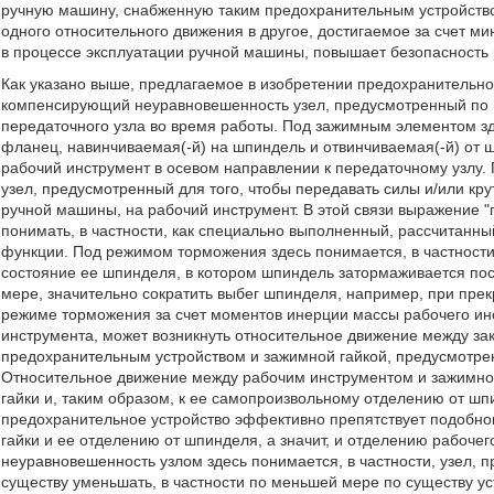
ручную машину, снабженную таким предохранительным устройств
одного относительного движения в другое, достигаемое за счет м
в процессе эксплуатации ручной машины, повышает безопасность
Как указано выше, предлагаемое в изобретении предохранительн
компенсирующий неуравновешенность узел, предусмотренный по
передаточного узла во время работы. Под зажимным элементом зд
фланец, навинчиваемая(-й) на шпиндель и отвинчиваемая(-й) от 
рабочий инструмент в осевом направлении к передаточному узлу. 
узел, предусмотренный для того, чтобы передавать силы и/или кр
ручной машины, на рабочий инструмент. В этой связи выражение 
понимать, в частности, как специально выполненный, рассчитанн
функции. Под режимом торможения здесь понимается, в частности
состояние ее шпинделя, в котором шпиндель затормаживается поср
мере, значительно сократить выбег шпинделя, например, при прек
режиме торможения за счет моментов инерции массы рабочего инс
инструмента, может возникнуть относительное движение между з
предохранительным устройством и зажимной гайкой, предусмотре
Относительное движение между рабочим инструментом и зажимной
гайки и, таким образом, к ее самопроизвольному отделению от ш
предохранительное устройство эффективно препятствует подобн
гайки и ее отделению от шпинделя, а значит, и отделению рабоч
неуравновешенность узлом здесь понимается, в частности, узел, 
существу уменьшать, в частности по меньшей мере по существу у