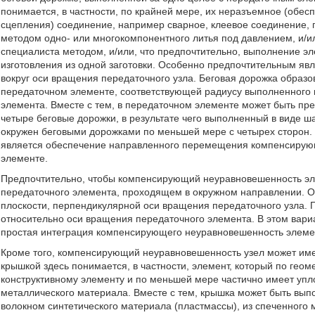
понимается, в частности, по крайней мере, их неразъемное (об
сцепления) соединение, например сварное, клеевое соединение
методом одно- или многокомпонентного литья под давлением, и/
специалиста методом, и/или, что предпочтительно, выполнение эл
изготовления из одной заготовки. Особенно предпочтительным яв
вокруг оси вращения передаточного узла. Беговая дорожка образов
передаточном элементе, соответствующей радиусу выполненного
элемента. Вместе с тем, в передаточном элементе может быть пре
четыре беговые дорожки, в результате чего выполненный в виде
окружен беговыми дорожками по меньшей мере с четырех сторон.
является обеспечение направленного перемещения компенсирую
элементе.
Предпочтительно, чтобы компенсирующий неуравновешенность эл
передаточного элемента, проходящем в окружном направлении. О
плоскости, перпендикулярной оси вращения передаточного узла. 
относительно оси вращения передаточного элемента. В этом вари
простая интеграция компенсирующего неуравновешенность элемен
Кроме того, компенсирующий неуравновешенность узел может име
крышкой здесь понимается, в частности, элемент, который по гео
конструктивному элементу и по меньшей мере частично имеет уп
металлического материала. Вместе с тем, крышка может быть выпо
волокном синтетического материала (пластмассы), из спеченного