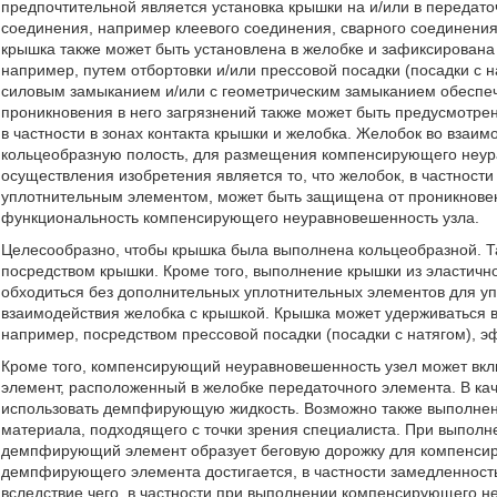
предпочтительной является установка крышки на и/или в передат
соединения, например клеевого соединения, сварного соединения, 
крышка также может быть установлена в желобке и зафиксирована 
например, путем отбортовки и/или прессовой посадки (посадки с 
силовым замыканием и/или с геометрическим замыканием обеспе
проникновения в него загрязнений также может быть предусмотр
в частности в зонах контакта крышки и желобка. Желобок во взаим
кольцеобразную полость, для размещения компенсирующего неур
осуществления изобретения является то, что желобок, в частности
уплотнительным элементом, может быть защищена от проникновени
функциональность компенсирующего неуравновешенность узла.
Целесообразно, чтобы крышка была выполнена кольцеобразной. Т
посредством крышки. Кроме того, выполнение крышки из эластично
обходиться без дополнительных уплотнительных элементов для уп
взаимодействия желобка с крышкой. Крышка может удерживаться в 
например, посредством прессовой посадки (посадки с натягом), 
Кроме того, компенсирующий неуравновешенность узел может вк
элемент, расположенный в желобке передаточного элемента. В к
использовать демпфирующую жидкость. Возможно также выполнен
материала, подходящего с точки зрения специалиста. При выпол
демпфирующий элемент образует беговую дорожку для компенси
демпфирующего элемента достигается, в частности замедленнос
вследствие чего, в частности при выполнении компенсирующего н