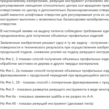
предлагаемому изобретению, режущий инструмент установлен эк
регулирования смещения относительно центра оси вращения при
отверстиями по центру и дополнительно балансировочными отвер
шайб имеются штифтовые отверстия для регулирования угла их с
инструмент выполнен с возможностью балансировки калибровочн
отверстие.
В настоящей заявке на выдачу патента соблюдено требование един
предназначены для получения объемных профильных изделий.
Заявленные изобретения решают одну и ту же задачу - получени
поверхности и технического результата при осуществлении изобре
продольной подаче, снижение усилия на подачу режущего инструм
На Фиг.1, 2 показан способ получения объемных профильных изде
обработки заготовок из дерева и других твердых материалов.
На Фиг.1, 2а показан способ получения объемных профильных из
фрезерованием с продольной передачей при вращающейся загото
На Фиг.1, 2б - показан способ с поперечным фрезерованием с пр
На Фиг.3 - показана развертка режущего инструмента в виде мно
На Фиг.4а - показана зажимная шайба и ее разрез по А-А.
На Фиг.4б - показан режущий инструмент (дисковая пила)