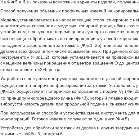
На Фиг.5 а,б,в - показаны возможные варианты изделий, получен
Способ получения объемных профильных изделий на копировальн
Модель устанавливается на направляющую стола, синхронно с ней з
кинематически связанная с моделью, копирный ролик, обкатываясь
устройством, в результате перемещения суппорта создается попе
позволяющая обрабатывать ее при вращении с угловой скоростью
неподвижно закрепленной заготовке 1 (Фиг.1, 2б), при этом попе
деталей всех форм, в том числе асимметричных. При данном спо
инструментом (Фиг.1, 2), который устанавливается на приводной в
смещение величины приращения от центра вращения О до центра
этом составляет е×2+h резца.
Устройство с режущим инструментом вращается с угловой скорост
осуществляет поперечное фрезерование заготовки. Устройство с 
(Фиг.2), осуществляет поперечное копирование с подачи V
(Фиг.2
1
по принципу многорезцового клина (Фиг.3), который плавно входит
виброустойчивость детали при продольной подаче и снижает усили
При использовании способа и устройства смена инструмента для
конфигураций. Готовое изделие получают за один цикл (Фиг.5).
Устройство для обработки заготовок из дерева и других твердых м
зажимные шайбы 3, штифты 6.