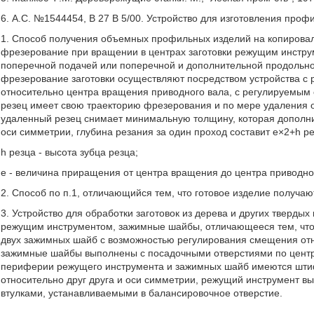
6. А.С. №1544454, В 27 В 5/00. Устройство для изготовления проф
1. Способ получения объемных профильных изделий на копирова
фрезерование при вращении в центрах заготовки режущим инстру
поперечной подачей или поперечной и дополнительной продольно
фрезерование заготовки осуществляют посредством устройства 
относительно центра вращения приводного вала, с регулируемым
резец имеет свою траекторию фрезерования и по мере удаления 
удаленный резец снимает минимальную толщину, которая дополни
оси симметрии, глубина резания за один проход составит е×2+h ре
h pезца - высота зубца резца;
е - величина приращения от центра вращения до центра приводно
2. Способ по п.1, отличающийся тем, что готовое изделие получают
3. Устройство для обработки заготовок из дерева и других тверды
режущим инструментом, зажимные шайбы, отличающееся тем, что
двух зажимных шайб с возможностью регулирования смещения отн
зажимные шайбы выполнены с посадочными отверстиями по центр
периферии режущего инструмента и зажимных шайб имеются штиф
относительно друг друга и оси симметрии, режущий инструмент 
втулками, устанавливаемыми в балансировочное отверстие.