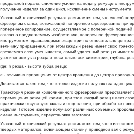
продольной подаче, снижение усилия на подачу режущего инструме
получение изделия за один цикл, исключение смены инструмента,
Указанный технический результат достигается тем, что способ п
фрезерном станке, включающий поперечное фрезерование при вр
поперечное копирование, осуществляемое с поперечной подачей 
согласно предлагаемому изобретению, поперечное фрезерование 
инструментом, вращающимся эксцентрично относительно центра 
величину приращения, при этом каждый резец имеет свою траект
срезаемого слоя уменьшается, самый удаленный резец снимает м
увеличением угла резца относительно оси симметрии, глубина рез
где: h pезца - высота зубца резца;
е - величина приращения от центра вращения до центра приводно
Достигается также тем, что готовое изделие получают за один цикл
Траектория резания криволинейного фрезерования представляет 
перемещения режущей кромки, при этом каждый резец имеет свою
практически отсутствуют сколы и отщепления, при обработке пове
изделия. Готовое изделие получают различных объемных продольн
смена инструмента, переустановка заготовки.
Указанный технический результат достигается тем, что в известном
твердых материалов, включающем станину, приводной вал с реж