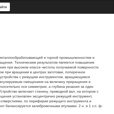
айти
 металлообрабатывающей и горной промышленностям и
ащения. Техническим результатом является повышение
ния при высоком классе чистоты получаемой поверхности.
 при вращении в центрах заготовки, поперечное
 устройства с режущим инструментом, вращающимся
 регулируемым смещением на величину приращения е.
носительно оси симметрии, а глубина резания за один
 Устройство включает станину, приводной вал, на котором с
щения установлен эксцентрично режущий инструмент,
отверстиями, по периферии режущего инструмента и
 балансируется калибровочными втулками. 2 н. и 1 з.п. ф-