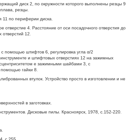
ержащий диск 2, по окружности которого выполнены резцы 9
плава, резцы.
я 11 по периферии диска.
 отверстие 4. Расстояние от оси посадочного отверстия до
 отверстий 12.
с помощью штифтов 6, регулировка угла α/2
инструменте и штифтовых отверстиях 12 на зажимных
ксцентриситетом е зажимными шайбами 3, с
 помощью гайки 8.
иброванных втулок. Устройство просто в изготовлении и не
верхностей в заготовках.
нструментов. Дисковые пилы. Красноярск, 1978, с.152-220.
а.
, с.255.