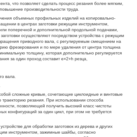
нта, что позволяет сделать процесс резания более мягким,
 повышение производительности труда.
олучения объемных профильных изделий на копировально-
ащении в центрах заготовки режущим инструментом,
или поперечной и дополнительной продольной подачами,
заготовки осуществляют посредством устройства с режущим
вращения приводного вала, с регулируемым смещением на
орию фрезерования и по мере удаления от центра толщина
инимальную толщину, которая дополнительно регулируется
ания за один проход составит е×2+h резца,
го вала.
.
собой сложные кривые, сочетающие циклоидные и винтовые
 траекторию резания. При использовании способа
рхности, позволяющей получить высокий класс чистоты
ых конфигураций за один цикл, при этом не требуется
 устройстве для обработки заготовок из дерева и других
ущим инструментом, зажимные шайбы, согласно