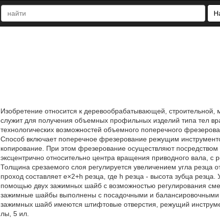
Н
Изобретение относится к деревообрабатывающей, строительной,
служит для получения объемных профильных изделий типа тел вр
технологических возможностей объемного поперечного фрезерова
Способ включает поперечное фрезерование режущим инструментом
копирование. При этом фрезерование осуществляют посредством
эксцентрично относительно центра вращения приводного вала, с
Толщина срезаемого слоя регулируется увеличением угла резца от
проход составляет е×2+h резца, где h резца - высота зубца резца.
помощью двух зажимных шайб с возможностью регулирования сме
зажимные шайбы выполнены с посадочными и балансировочными 
зажимных шайб имеются штифтовые отверстия, режущий инструмент
лы, 5 ил.