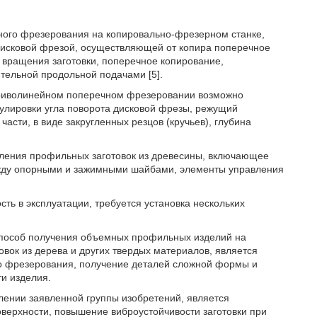
ного фрезерования на копировально-фрезерном станке,
исковой фрезой, осуществляющей от копира поперечное
 вращения заготовки, поперечное копирование,
тельной продольной подачами [5].
 криволинейном поперечном фрезеровании возможно
гулировки угла поворота дисковой фрезы, режущий
асти, в виде закругленных резцов (кручьев), глубина
вления профильных заготовок из древесины, включающее
ежду опорными и зажимными шайбами, элементы управления
сть в эксплуатации, требуется установка нескольких
способ получения объемных профильных изделий на
овок из дерева и других твердых материалов, является
о фрезерования, получение деталей сложной формы и
и изделия.
лении заявленной группы изобретений, является
верхности, повышение виброустойчивости заготовки при