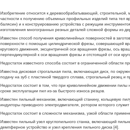
Изобретение относится к деревообрабатывающей, строительной,
частности к получению объемных профильных изделий типа тел в
балясин) и к конструированию устройства с режущим инструменто
изготовления многогранных резных деталей сложной формы из дер
Известен способ получения криволинейных поверхностей в заготов
поверхности с помощью цилиндрической фрезы, совершающей вращ
кругового движения, эксцентричной оси вращения фрезы, ось вра
перпендикулярной к оси вращения фрезы и отстоящей от оси круго
Недостаток известного способа состоит в ограниченной области п
Известна дисковая строгальная пила, включающая диск, по окруж
подачу на зуб с пластиной твердого сплава, строгальный резец и пр
Недостаток состоит в том, что при криволинейном движении пилы 
сроке эксплуатации пил из-за быстрого износа резцов.
Известен пильный механизм, включающий станину, кольцевую пилу
индукторы приводного электродвигателя, ротором которого служит 
Недостаток состоит в сложности механизма, узкой области примен
Известен пильный узел круглопильного станка, включающий пиль
демпферное устройство и узел крепления пильного диска [4].