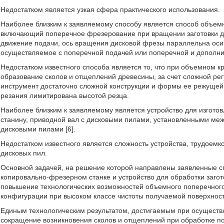
Недостатком является узкая сфера практического использования.
Наиболее близким к заявляемому способу является способ объем
включающий поперечное фрезерование при вращении заготовки д
движение подачи, ось вращения дисковой фрезы параллельна оси
осуществляемое с поперечной подачей или поперечной и дополни
Недостатком известного способа является то, что при объемном
образование сколов и отщеплений древесины, за счет сложной ре
инструмент достаточно сложной конструкции и формы ее режущей ч
резания лимитирована высотой резца.
Наиболее близким к заявляемому является устройство для изгото
станину, приводной вал с дисковыми пилами, установленными м
дисковыми пилами [6].
Недостатком известного является сложность устройства, трудоемко
дисковых пил.
Основной задачей, на решение которой направлены заявленные 
копировально-фрезерном станке и устройство для обработки загот
повышение технологических возможностей объемного поперечног
конфигурации при высоком классе чистоты получаемой поверхност
Единым технологическим результатом, достигаемым при осуществ
сокращение возникновения сколов и отщеплений при обработке по