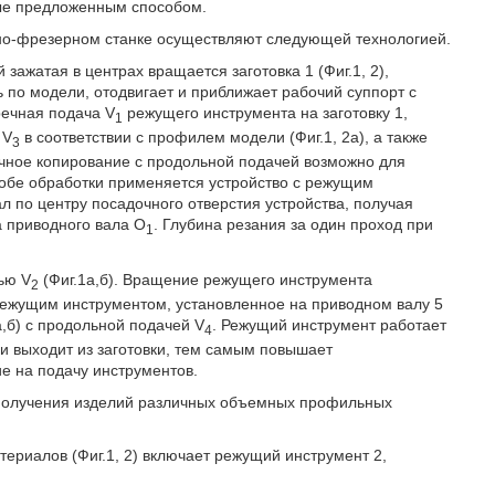
ные предложенным способом.
о-фрезерном станке осуществляют следующей технологией.
ажатая в центрах вращается заготовка 1 (Фиг.1, 2),
 по модели, отодвигает и приближает рабочий суппорт с
речная подача V
режущего инструмента на заготовку 1,
1
 V
в соответствии с профилем модели (Фиг.1, 2а), а также
3
речное копирование с продольной подачей возможно для
собе обработки применяется устройство с режущим
ал по центру посадочного отверстия устройства, получая
 приводного вала O
. Глубина резания за один проход при
1
ью V
(Фиг.1а,б). Вращение режущего инструмента
2
режущим инструментом, установленное на приводном валу 5
а,б) с продольной подачей V
. Режущий инструмент работает
4
 и выходит из заготовки, тем самым повышает
е на подачу инструментов.
 получения изделий различных объемных профильных
атериалов (Фиг.1, 2) включает режущий инструмент 2,