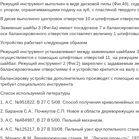
Режущий инструмент выполнен в виде дисковой пилы (Фиг.4б), сод
с упором, ограничивающими подачу на зуб, с пластиной твердого с
В диске выполнено центровое отверстие 10 и штифтовые отверсти
Зажимные шайбы 3 (Фиг.4а) имеют посадочное 7 и балансировочное
оси балансировочного отверстия составляет величину 1 штифтовых
Устройство работает следующим образом.
Режущий инструмент устанавливают между зажимными шайбами 3 
осуществляется с помощью штифтовых отверстий 11, на режущем 
шайбах. Режущий инструмент 2 (Фиг.2) закреплен с задаваемым э
балансировочными отверстиями 4 и устройство крепится на валу с
Балансировку устройства дополнительно производят с помощью кал
требует специального инструмента.
Список используемой литературы
1. А.С. №951822, В 27 С 5/08. Способ получения криволинейных по
2. Баранов С.А., Почекутов С.П. Новое в области дереворежущих и
3. А.С. №484987, В 27 В 5/00. Пильный механизм.
4. А.С. №125217, В 27 В 33/08. Пильный узел круглопильного станк
5. Манжос Ф.М. Дереворежущие станки. М., “Лесная пром-сть”, 1974