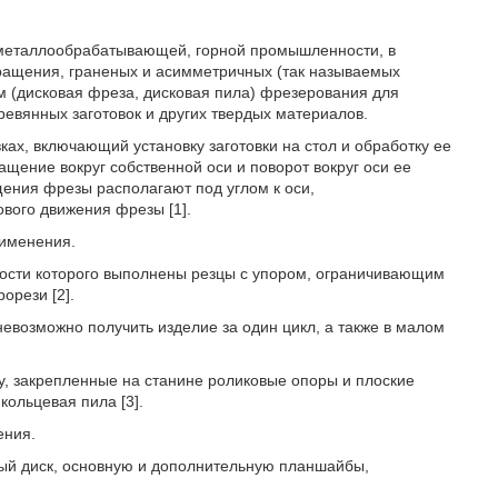
 металлообрабатывающей, горной промышленности, в
ращения, граненых и асимметричных (так называемых
м (дисковая фреза, дисковая пила) фрезерования для
евянных заготовок и других твердых материалов.
ках, включающий установку заготовки на стол и обработку ее
ение вокруг собственной оси и поворот вокруг оси ее
щения фрезы располагают под углом к оси,
вого движения фрезы [1].
рименения.
ности которого выполнены резцы с упором, ограничивающим
орези [2].
невозможно получить изделие за один цикл, а также в малом
, закрепленные на станине роликовые опоры и плоские
кольцевая пила [3].
ения.
ный диск, основную и дополнительную планшайбы,