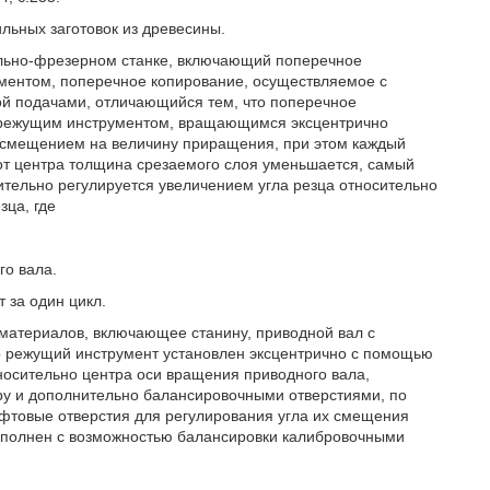
ильных заготовок из древесины.
льно-фрезерном станке, включающий поперечное
ментом, поперечное копирование, осуществляемое с
й подачами, отличающийся тем, что поперечное
с режущим инструментом, вращающимся эксцентрично
 смещением на величину приращения, при этом каждый
от центра толщина срезаемого слоя уменьшается, самый
тельно регулируется увеличением угла резца относительно
зца, где
го вала.
 за один цикл.
х материалов, включающее станину, приводной вал с
 режущий инструмент установлен эксцентрично с помощью
осительно центра оси вращения приводного вала,
у и дополнительно балансировочными отверстиями, по
товые отверстия для регулирования угла их смещения
выполнен с возможностью балансировки калибровочными