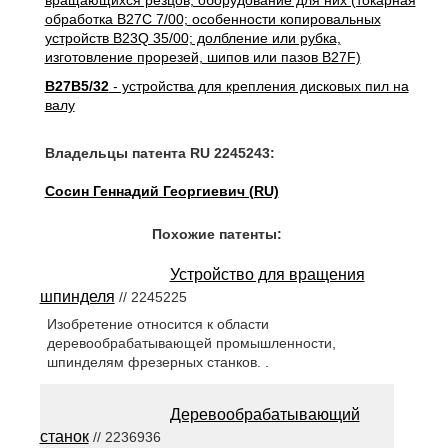
вращающихся резцов; оборудование для них (токарная
обработка B27C 7/00; особенности копировальных
устройств B23Q 35/00; долбление или рубка,
изготовление прорезей, шипов или пазов B27F)
B27B5/32
- устройства для крепления дисковых пил на
валу
Владельцы патента RU 2245243:
Сосин Геннадий Георгиевич (RU)
Похожие патенты:
Устройство для вращения
шпинделя
// 2245225
Изобретение относится к области
деревообрабатывающей промышленности,
шпинделям фрезерных станков. .
Деревообрабатывающий
станок
// 2236936