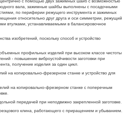
сцентрично с помощью двух зажимных шайб с возможностью
водного вала, зажимные шайбы выполнены с посадочными
стиями, по периферии режущего инструмента и зажимных
мещения относительно друг друга и оси симметрии, режущий
ыми втулками, устанавливаемыми в балансировочное
ства изобретений, поскольку способ и устройство
е объемных профильных изделий при высоком классе чистоты
тений - повышение виброустойчивости заготовки при
ента, получение изделия за один цикл.
лий на копировально-фрезерном станке и устройство для
делий на копировально-фрезерном станке с поперечным
вке.
одольной передачей при неподвижно закрепленной заготовке.
горезцового клина, работающего с приращением и убыванием.