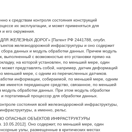
нно к средствам контроля состояния конструкций
оцессе их эксплуатации, и может применяться для
 и его окружения.
ЛЯ ЖЕЛЕЗНЫХ ДОРОГ» [Патент РФ 2441788, опубл.
объектов железнодорожной инфраструктуры и оно содержит
ь сбора данных и модуль обработки данных. Причем модуль
ик, выполненный с возможностью его установки прямо на
кладку, на которой установлен, по меньшей мере, один
т может представлять собой, например, датчик деформаций
по меньшей мере, с одним из перечисленных датчиков.
работки информации, собираемой, по меньшей мере, одним
кже имеется передающее средство, связанное, по меньшей
 модуль обработки данных. При этом модуль обработки
 и портативный процессор для обработки данных.
 контроле состояния всей железнодорожной инфраструктуры,
инфраструктуры, а именно, рельс.
ЬНО ОПАСНЫХ ОБЪЕКТОВ ИНФРАСТРУКТУРЫ
.05.2012]. Оно содержит, по меньшей мере, один
енсорные узлы, размещенные в критических местах