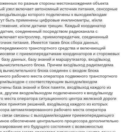
оложенных по разные стороны местонахождения объекта
ый узел включает автономный источник питания, сенсорные
 входы/выходы которого подключены к выходам/входам
огут быть применены цифровые инклинометры, и/или
астяжения, и/или датчики трещин. Каждый координатор
едатчик, соединенный посредством радиоканала с
включает контроллер, приемопередатчик, соединенный
очник питания. Имеется также блок сбора данных,
 передвижного транспортного средства и включающий
иосвязи с приемопередатчикам координаторов и сторожевых
, базу данных, базу знаний и маршрутизатор, вход/выход
 вычислительного блока. Причем вход/выход радиомодема
д вычислительного блока соединен с входом блока
нного рабочего места оператора подвижного транспортного
одом/выходом с соответствующим выходом/входом
чены база знаний и блок памяти, вход/выход каждого из
а, другим входом/выходом подключенного к входу/выходу
о места оператора ситуационного центра железной дороги
блок принятия решений, вход/выход каждого из которых
ссора автоматизированного рабочего места оператора
ер связи связаны с выходами/входами приемопередающего
ммное обеспечение центрального процессора дополнительно
нозирование его будущего состояния с возможностью