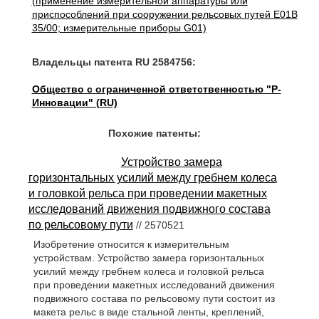
(применение измерительной аппаратуры или
приспособлений при сооружении рельсовых путей E01B
35/00; измерительные приборы G01)
Владельцы патента RU 2584756:
Общество с ограниченной ответственностью "Р-
Инновации" (RU)
Похожие патенты:
Устройство замера
горизонтальных усилий между гребнем колеса
и головкой рельса при проведении макетных
исследований движения подвижного состава
по рельсовому пути
// 2570521
Изобретение относится к измерительным
устройствам. Устройство замера горизонтальных
усилий между гребнем колеса и головкой рельса
при проведении макетных исследований движения
подвижного состава по рельсовому пути состоит из
макета рельс в виде стальной ленты, креплений,