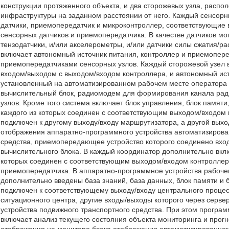
конструкции протяженного объекта, и два сторожевых узла, расп
инфраструктуры на заданном расстоянии от него. Каждый сенсорн
датчики, приемопередатчик и микроконтроллер, соответствующие
сенсорных датчиков и приемопередатчика. В качестве датчиков м
тензодатчики, и/или акселерометры, и/или датчики силы сжатия/р
включает автономный источник питания, контроллер и приемопер
приемопередатчиками сенсорных узлов. Каждый сторожевой узел 
входом/выходом с выходом/входом контроллера, и автономный ист
установленный на автоматизированном рабочем месте оператора
вычислительный блок, радиомодем для формирования канала рад
узлов. Кроме того система включает блок управления, блок памяти
каждого из которых соединен с соответствующим выходом/входом
подключен к другому выходу/входу маршрутизатора, а другой выхо
отображения аппаратно-программного устройства автоматизирова
средства, приемопередающее устройство которого соединено вх
вычислительного блока. В каждый координатор дополнительно вклю
которых соединен с соответствующим выходом/входом контроллер
приемопередатчика. В аппаратно-программное устройства рабочег
дополнительно введены база знаний, база данных, блок памяти и 
подключен к соответствующему выходу/входу центрального проце
ситуационного центра, другие входы/выходы которого через серв
устройства подвижного транспортного средства. При этом програ
включает анализ текущего состояния объекта мониторинга и прог