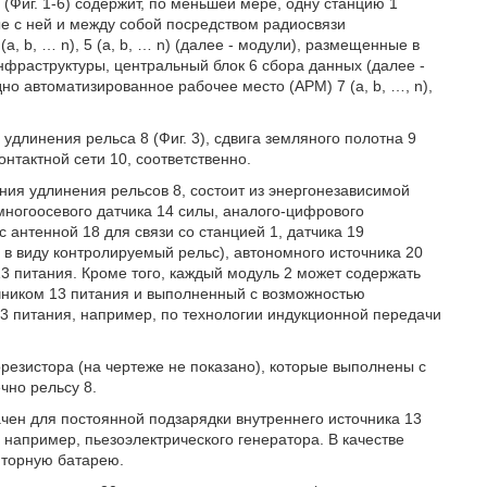
Фиг. 1-6) содержит, по меньшей мере, одну станцию 1
ые с ней и между собой посредством радиосвязи
(а, b, … n), 5 (а, b, … n) (далее - модули), размещенные в
фраструктуры, центральный блок 6 сбора данных (далее -
но автоматизированное рабочее место (АРМ) 7 (а, b, …, n),
длинения рельса 8 (Фиг. 3), сдвига земляного полотна 9
контактной сети 10, соответственно.
ения удлинения рельсов 8, состоит из энергонезависимой
 многоосевого датчика 14 силы, аналого-цифрового
 антенной 18 для связи со станцией 1, датчика 19
 в виду контролируемый рельс), автономного источника 20
3 питания. Кроме того, каждый модуль 2 может содержать
чником 13 питания и выполненный с возможностью
3 питания, например, по технологии индукционной передачи
резистора (на чертеже не показано), которые выполнены с
чно рельсу 8.
ачен для постоянной подзарядки внутреннего источника 13
 например, пьезоэлектрического генератора. В качестве
яторную батарею.