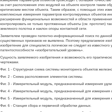
измерение параметров объектов происходит с большей точностью з
за счет расположения этих модулей на объекте контроля таким об
критическим местом объекта. Таким образом, с помощью этих из
комплексные измерения параметров контролируемых объектов инф
расширение функциональных возможностей и области применения
контролировать не только протяженные объекты (см. прототип) такие
земляного полотна и наклон опоры контактной сети.
Заявителем проведен патентно-информационный поиск по данной т
существенных признаков не выявлена. Поэтому предлагаемое изо
изобретение для специалиста логически не следует из известного 
патентоспособности «изобретательский уровень».
Сущность заявляемого изобретения и возможность его практичес
чертежами.
Фиг. 1 - Структурная схема системы мониторинга объектов желез
Фиг. 2 - Схема расположения элементов системы.
Фиг. 3 - Измерительный модуль, предназначенный измерения удли
Фиг. 4 - Измерительный модуль, предназначенный для измерения 
Фиг. 5 - Измерительный модуль, предназначенный для измерения н
Фиг. 6 - Станция сбора и первичной обработки данных.