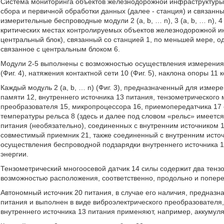
Система мониторинга объектов железнодорожной инфраструктуры (
сбора и первичной обработки данных (далее - станция) и связанн
измерительные беспроводные модули 2 (а, b, … n), 3 (а, b, … n), 4 
критических местах контролируемых объектов железнодорожной ин
центральный блок), связанный со станцией 1, по меньшей мере, од
связанное с центральным блоком 6.
Модули 2-5 выполнены с возможностью осуществления измерения у
(Фиг. 4), натяжения контактной сети 10 (Фиг. 5), наклона опоры 11 
Каждый модуль 2 (а, b, … n) (Фиг. 3), предназначенный для измер
памяти 12, внутреннего источника 13 питания, тензометрического
преобразователя 15, микропроцессора 16, приемопередатчика 17 с
температуры рельса 8 (здесь и далее под словом «рельс» имеется
питания (необязательно), соединенных с внутренним источником 1
совместимый приемник 21, также соединенный с внутренним исто
осуществления беспроводной подзарядки внутреннего источника 1
энергии.
Тензометрический многоосевой датчик 14 силы содержит два тензо
возможностью расположения, соответственно, продольно и попере
Автономный источник 20 питания, в случае его наличия, предназн
питания и выполнен в виде виброэлектрического преобразователя,
внутреннего источника 13 питания применяют, например, аккумул