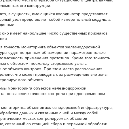
о рабочего места оператора ситуационного центра данных
лементах его конструкции.
 что, в сущности, имеющийся координатор представляет
орный узел представляет собой измерительный модуль, а
 данных.
ак оно имеет наибольшее число существенных признаков,
ния.
ая точность мониторинга объектов железнодорожной
туры судят по данным об измерении параметров только
возможности применения прототипа. Кроме того точность
язи с объектом, поскольку сторожевые узлы с
от объекта контроля. При этом место расположения
делено, что может приводить к их размещению вне зоны
тролируемого объекта.
темы мониторинга объектов железнодорожной
ата: повышение точности контроля при одновременном
ме мониторинга объектов железнодорожной инфраструктуры,
бработки данных и связанные с ней и между собой
ритических местах контролируемых объектов
, связанный со станцией сбора и первичной обработки