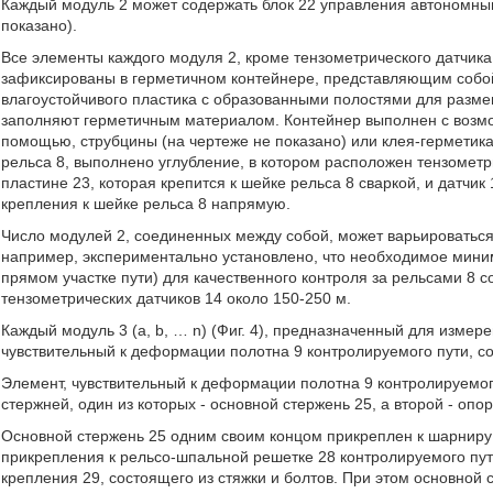
Каждый модуль 2 может содержать блок 22 управления автономным
показано).
Все элементы каждого модуля 2, кроме тензометрического датчика
зафиксированы в герметичном контейнере, представляющим собой
влагоустойчивого пластика с образованными полостями для разме
заполняют герметичным материалом. Контейнер выполнен с возмо
помощью, струбцины (на чертеже не показано) или клея-герметика
рельса 8, выполнено углубление, в котором расположен тензомет
пластине 23, которая крепится к шейке рельса 8 сваркой, и датчи
крепления к шейке рельса 8 напрямую.
Число модулей 2, соединенных между собой, может варьироваться 
например, экспериментально установлено, что необходимое миним
прямом участке пути) для качественного контроля за рельсами 8 со
тензометрических датчиков 14 около 150-250 м.
Каждый модуль 3 (а, b, … n) (Фиг. 4), предназначенный для измер
чувствительный к деформации полотна 9 контролируемого пути, с
Элемент, чувствительный к деформации полотна 9 контролируемого
стержней, один из которых - основной стержень 25, а второй - опо
Основной стержень 25 одним своим концом прикреплен к шарниру 
прикрепления к рельсо-шпальной решетке 28 контролируемого пу
крепления 29, состоящего из стяжки и болтов. При этом основной