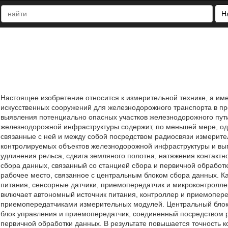
Н
Настоящее изобретение относится к измерительной технике, а име
искусственных сооружений для железнодорожного транспорта в пр
выявления потенциально опасных участков железнодорожного пути
железнодорожной инфраструктуры содержит, по меньшей мере, од
связанные с ней и между собой посредством радиосвязи измерит
контролируемых объектов железнодорожной инфраструктуры и вы
удлинения рельса, сдвига земляного полотна, натяжения контактно
сбора данных, связанный со станцией сбора и первичной обработ
рабочее место, связанное с центральным блоком сбора данных. 
питания, сенсорные датчики, приемопередатчик и микроконтролле
включает автономный источник питания, контроллер и приемопер
приемопередатчиками измерительных модулей. Центральный блок 
блок управления и приемопередатчик, соединенный посредством 
первичной обработки данных. В результате повышается точность