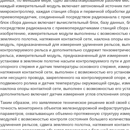
данных, по меньшей мере, одно автоматизированное рабочее мест
каждый измерительный модуль включает автономный источник пит
микроконтроллер, каждая станция сбора и первичной обработки д
приемопередатчик, соединенный посредством радиоканала с при
блок сбора данных включает вычислительный блок, базу данных, 
посредством радиоканала с приемопередатчиками станций сбора 
изобретению, измерительные модули выполнены с возможностью 
земляного полотна, натяжения контактной сети, наклона опоры ко
модуль, предназначенный для измерения удлинения рельсов, выпо
контролируемого рельса и дополнительно содержит тензометричес
рельса, измерительный модуль, предназначенный для измерения с
установки в земляном полотне насыпи контролируемого пути и до
опорного стержня и датчик температуры основного стержня, изм
натяжения контактной сети, выполнен с возможностью его установ
или несущего провода, закрепленного на контролируемой опоре, 
подвижного ролика и датчик температуры окружающей среды, из
наклона опоры контактной сети, выполнен с возможностью его уст
дополнительно включает датчик измерения углов отклонения опор
Таким образом, это заявляемое техническое решение всей своей 
точность мониторинга объектов железнодорожной инфраструктуры 
параметров, охватывающих объемно-протяженную структуру изме
модулей с возможностью контроля состояния большего количества
удлинения рельсов, сдвига земляного полотна, натяжения контактн