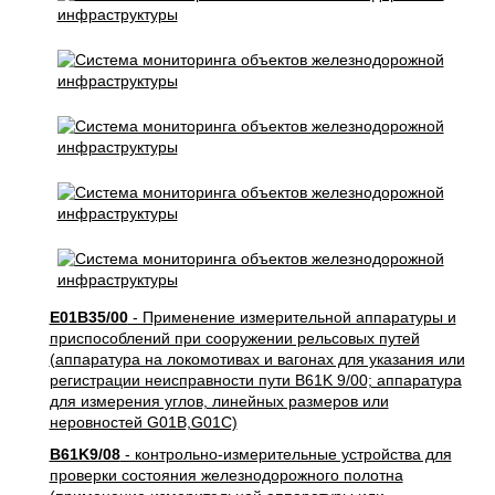
E01B35/00
- Применение измерительной аппаратуры и
приспособлений при сооружении рельсовых путей
(аппаратура на локомотивах и вагонах для указания или
регистрации неисправности пути B61K 9/00; аппаратура
для измерения углов, линейных размеров или
неровностей G01B,G01C)
B61K9/08
- контрольно-измерительные устройства для
проверки состояния железнодорожного полотна