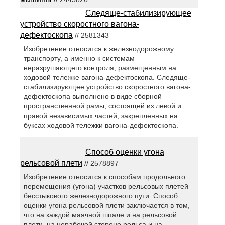
Следяще-стабилизирующее
устройство скоростного вагона-
дефектоскопа
// 2581343
Изобретение относится к железнодорожному
транспорту, а именно к системам
неразрушающего контроля, размещенным на
ходовой тележке вагона-дефектоскопа. Следяще-
стабилизирующее устройство скоростного вагона-
дефектоскопа выполнено в виде сборной
пространственной рамы, состоящей из левой и
правой независимых частей, закрепленных на
буксах ходовой тележки вагона-дефектоскопа.
Способ оценки угона
рельсовой плети
// 2578897
Изобретение относится к способам продольного
перемещения (угона) участков рельсовых плетей
бесстыкового железнодорожного пути. Способ
оценки угона рельсовой плети заключается в том,
что на каждой маячной шпале и на рельсовой
плети, на нерабочей стороне рельса и на