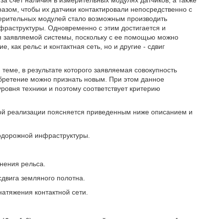
а счет наличия в измерительных модулях датчиков, а также
разом, чтобы их датчики контактировали непосредственно с
мерительных модулей стало возможным производить
раструктуры. Одновременно с этим достигается и
 заявляемой системы, поскольку с ее помощью можно
, как рельс и контактная сеть, но и другие - сдвиг
еме, в результате которого заявляемая совокупность
бретение можно признать новым. При этом данное
уровня техники и поэтому соответствует критерию
кой реализации поясняется приведенным ниже описанием и
нодорожной инфраструктуры.
нения рельса.
сдвига земляного полотна.
атяжения контактной сети.