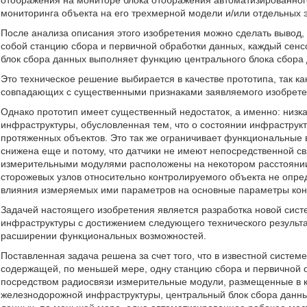
отображения на мониторе блока отображения автоматизированног
мониторинга объекта на его трехмерной модели и/или отдельных э
После анализа описания этого изобретения можно сделать вывод,
собой станцию сбора и первичной обработки данных, каждый сенс
блок сбора данных выполняет функцию центрального блока сбора
Это техническое решение выбирается в качестве прототипа, так к
совпадающих с существенными признаками заявляемого изобрете
Однако прототип имеет существенный недостаток, а именно: низк
инфраструктуры, обусловленная тем, что о состоянии инфраструк
протяженных объектов. Это так же ограничивает функциональные 
снижена еще и потому, что датчики не имеют непосредственной св
измерительными модулями расположены на некотором расстоянии 
сторожевых узлов относительно контролируемого объекта не опре
влияния измеряемых ими параметров на основные параметры кон
Задачей настоящего изобретения является разработка новой сис
инфраструктуры с достижением следующего технического результ
расширении функциональных возможностей.
Поставленная задача решена за счет того, что в известной систе
содержащей, по меньшей мере, одну станцию сбора и первичной о
посредством радиосвязи измерительные модули, размещенные в к
железнодорожной инфраструктуры, центральный блок сбора данных