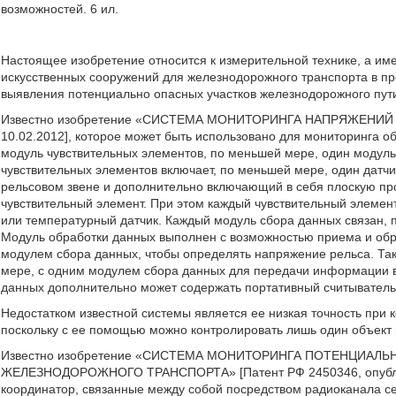
возможностей. 6 ил.
Настоящее изобретение относится к измерительной технике, а име
искусственных сооружений для железнодорожного транспорта в пр
выявления потенциально опасных участков железнодорожного пути
Известно изобретение «СИСТЕМА МОНИТОРИНГА НАПРЯЖЕНИЙ Д
10.02.2012], которое может быть использовано для мониторинга 
модуль чувствительных элементов, по меньшей мере, один модул
чувствительных элементов включает, по меньшей мере, один датч
рельсовом звене и дополнительно включающий в себя плоскую про
чувствительный элемент. При этом каждый чувствительный элемен
или температурный датчик. Каждый модуль сбора данных связан, 
Модуль обработки данных выполнен с возможностью приема и об
модулем сбора данных, чтобы определять напряжение рельса. Та
мере, с одним модулем сбора данных для передачи информации в
данных дополнительно может содержать портативный считыватель
Недостатком известной системы является ее низкая точность при
поскольку с ее помощью можно контролировать лишь один объект 
Известно изобретение «СИСТЕМА МОНИТОРИНГА ПОТЕНЦИАЛ
ЖЕЛЕЗНОДОРОЖНОГО ТРАНСПОРТА» [Патент РФ 2450346, опубл. 10
координатор, связанные между собой посредством радиоканала с