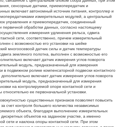
о, связанное с центральным блоком сбора данных, при этом
ания, сенсорные датчики, приемопередатчик и
анных включает автономный источник питания, контроллер и
емопередатчиками измерительных модулей, а центральный
блок управления и приемопередатчик, соединенный
и первичной обработки данных, согласно настоящему
осуществления измерения удлинения рельса, сдвига
нтактной сети, соответственно, причем измерительный
лнен с возможностью его установки на шейке
кий многоосевоой датчик силы и датчик температуры
двига земляного полотна, выполнен с возможностью его
полнительно включает датчик измерения углов поворота
ерительный модуль, предназначенный для измерения
ки в подвижном ролике компенсаторной подвески контактного
и дополнительно включает датчик измерения углов поворота
мерительный модуль, предназначенный для измерения
ановки на контролируемой опоре контактной сети и
ы относительно ее первоначальной установки.
совокупностью существенных признаков позволяет повысить
за счет контроля большего количества независимых
ряемого объекта, благодаря выполнению измерительных
 дискретных объектов на заданном участке, а именно
ой сети и наклона опоры контактной сети. При этом