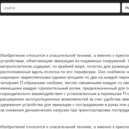
Н
Изобретение относится к спасательной технике, а именно к присп
устройствам, облегчающим эвакуацию из подземных сооружений. У
метрополитенов содержит, по крайней мере, полотно для размеще
расположенные вдоль полотна по его периферии. Оно снабжено 
шарнирно закрепленными одними концами по два на каждой перек
четырьмя П-образными скобами, жестко связанными каждая со св
имеющими каждая горизонтальный ролик, предназначенный для по
периодического взаимодействия с установленным в перемычке П-
расширение эксплуатационных возможностей за счет удобства эвак
удержания устройства для эвакуации с пострадавшим в руках или р
за снижения динамических нагрузок при транспортировке пострадав
Изобретение относится к спасательной технике, а именно к присп