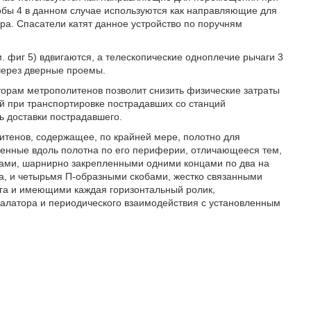
кобы 4 в данном случае используются как направляющие для
ра. Спасатели катят данное устройство по поручням
. фиг 5) вдвигаются, а телескопические одноплечие рычаги 3
 через дверные проемы.
торам метрополитенов позволит снизить физические затраты
 при транспортировке пострадавших со станций
ь доставки пострадавшего.
итенов, содержащее, по крайней мере, полотно для
енные вдоль полотна по его периферии, отличающееся тем,
гами, шарнирно закрепленными одними концами по два на
а, и четырьмя П-образными скобами, жестко связанными
га и имеющими каждая горизонтальный ролик,
калатора и периодического взаимодействия с установленным