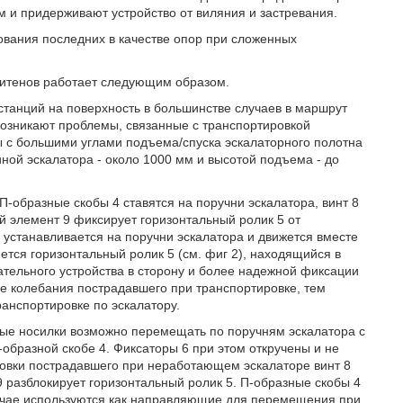
м и придерживают устройство от виляния и застревания.
ования последних в качестве опор при сложенных
литенов работает следующим образом.
станций на поверхность в большинстве случаев в маршрут
 возникают проблемы, связанные с транспортировкой
ы с большими углами подъема/спуска эскалаторного полотна
иной эскалатора - около 1000 мм и высотой подъема - до
-образные скобы 4 ставятся на поручни эскалатора, винт 8
й элемент 9 фиксирует горизонтальный ролик 5 от
 устанавливается на поручни эскалатора и движется вместе
ется горизонтальный ролик 5 (см. фиг 2), находящийся в
тельного устройства в сторону и более надежной фиксации
 колебания пострадавшего при транспортировке, тем
анспортировке по эскалатору.
ные носилки возможно перемещать по поручням эскалатора с
бразной скобе 4. Фиксаторы 6 при этом откручены и не
ровки пострадавшего при неработающем эскалаторе винт 8
разблокирует горизонтальный ролик 5. П-образные скобы 4
лучае используются как направляющие для перемещения при