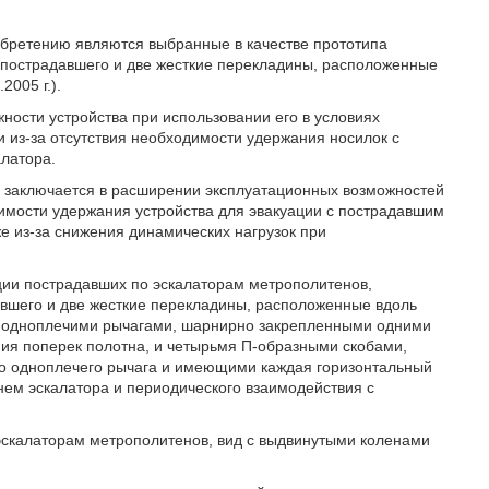
обретению являются выбранные в качестве прототипа
 пострадавшего и две жесткие перекладины, расположенные
2005 г.).
ности устройства при использовании его в условиях
 из-за отсутствия необходимости удержания носилок с
алатора.
, заключается в расширении эксплуатационных возможностей
одимости удержания устройства для эвакуации с пострадавшим
же из-за снижения динамических нагрузок при
уации пострадавших по эскалаторам метрополитенов,
вшего и две жесткие перекладины, расположенные вдоль
и одноплечими рычагами, шарнирно закрепленными одними
ия поперек полотна, и четырьмя П-образными скобами,
го одноплечего рычага и имеющими каждая горизонтальный
нем эскалатора и периодического взаимодействия с
 эскалаторам метрополитенов, вид с выдвинутыми коленами