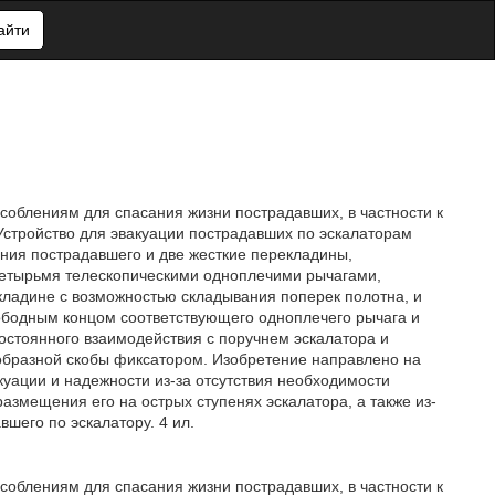
айти
особлениям для спасания жизни пострадавших, в частности к
стройство для эвакуации пострадавших по эскалаторам
ния пострадавшего и две жесткие перекладины,
четырьмя телескопическими одноплечими рычагами,
ладине с возможностью складывания поперек полотна, и
ободным концом соответствующего одноплечего рычага и
стоянного взаимодействия с поручнем эскалатора и
образной скобы фиксатором. Изобретение направлено на
уации и надежности из-за отсутствия необходимости
азмещения его на острых ступенях эскалатора, а также из-
шего по эскалатору. 4 ил.
особлениям для спасания жизни пострадавших, в частности к