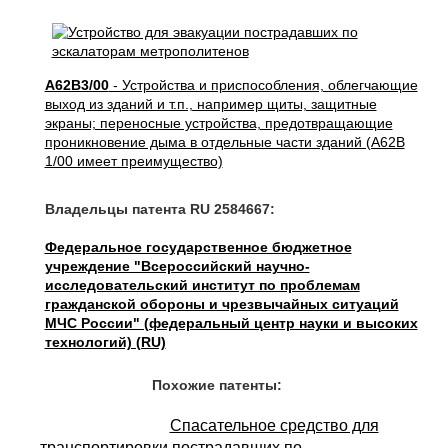
A62B3/00
- Устройства и приспособления, облегчающие
выход из зданий и т.п., например щиты, защитные
экраны; переносные устройства, предотвращающие
проникновение дыма в отдельные части зданий (A62B
1/00 имеет преимущество)
Владельцы патента RU 2584667:
Федеральное государственное бюджетное
учреждение "Всероссийский научно-
исследовательский институт по проблемам
гражданской обороны и чрезвычайных ситуаций
МЧС России" (федеральный центр науки и высоких
технологий) (RU)
Похожие патенты:
Спасательное средство для
транспортировки пострадавших по