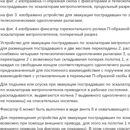
на фиг. 2 изображена П-образная скоба с фиксаторами и телеско
пострадавших по эскалаторам метрополитенов, продольный разре
на фиг 3. изображено устройство для эвакуации пострадавших по
телескопическими одноплечими рычагами;
на фиг. 4 изображен фиксатор горизонтального ролика П-образной
эскалаторам метрополитенов, поперечный разрез.
Устройство для эвакуации пострадавших по эскалаторам метрополит
для размещения пострадавшего и две жесткие перекладины 2, рас
снабжено четырьмя телескопическими одноплечими рычагами 3, 
перекладине 2 с возможностью складывания поперек полотна 1, и
каждая со свободным концом соответствующего одноплечего рыча
предназначенный для постоянного взаимодействия с поручнем эск
взаимодействия с установленным в перемычке П-образной скобы 
Для подъема или спуска при эвакуации пострадавших по эскалато
по эскалаторам метрополитенов приводится в рабочее состояния, 
раскладываются, выдвигаются колена 7 выдвижного одноплечего 
не показаны) на спасательных носилках.
Фиксатор 6 может быть выполнен в виде винта 8 и охватывающего 
Для перемещения устройства для эвакуации пострадавших по эс
возможно при помощи внешнего привода, для этого на полотне 1 
внешнего привода (на фигурах не показаны). В этом случае спас