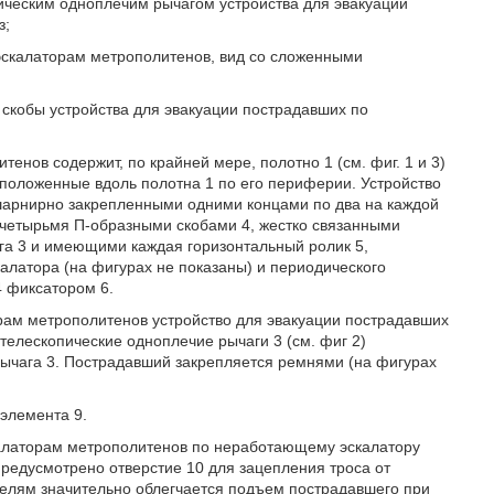
пическим одноплечим рычагом устройства для эвакуации
з;
 эскалаторам метрополитенов, вид со сложенными
 скобы устройства для эвакуации пострадавших по
енов содержит, по крайней мере, полотно 1 (см. фиг. 1 и 3)
положенные вдоль полотна 1 по его периферии. Устройство
шарнирно закрепленными одними концами по два на каждой
 четырьмя П-образными скобами 4, жестко связанными
га 3 и имеющими каждая горизонтальный ролик 5,
алатора (на фигурах не показаны) и периодического
4 фиксатором 6.
рам метрополитенов устройство для эвакуации пострадавших
телескопические одноплечие рычаги 3 (см. фиг 2)
рычага 3. Пострадавший закрепляется ремнями (на фигурах
элемента 9.
калаторам метрополитенов по неработающему эскалатору
предусмотрено отверстие 10 для зацепления троса от
ателям значительно облегчается подъем пострадавшего при