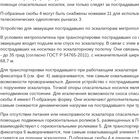
помощи спасательных носилок, они только следят за пострадавши
П-образные скобы 4 могут быть снабжены ножками 11 для использ
телескопических одноплечих рычагах 3.
Устройство для эвакуации пострадавших по эскалаторам метропо
В условиях метрополитена при транспортировке пострадавших со 
эвакуации входит подъем или спуск по эскалатору. В связи с этим
пострадавших на носилках по эскалаторному полотну. Они связан
- до 35 град (согласно ГОСТ Р 54765-2011), с незначительной шир
68,7 м.
Для транспортировки пострадавшего при работающем эскалаторе П
фиксатора 6 (см. фиг. 4) заворачивается, тем самым охватывающи
возможности проворачиваться. Данное устройство с пострадавшим
с поручнями эскалатора. Точкой опоры спасательных носилок явля
неподвижном состоянии. Для исключения возможности сноса спаса
скобы 4 имеют П-образную форму. Они исключают дополнительные
самым снижаются динамические нагрузки на пострадавшего при тр
При отсутствии питания или неисправности эскалатора спасатель
помощью подвижных горизонтальных роликов 5, размещенных в П-о
взаимодействуют с горизонтальными роликами 5. Для транспорти
фиксатора 6 выворачивается, тем самым охватывающий элемент 9 
ставятся на поручни эскалатора. П-образные скобы 4 в данном с