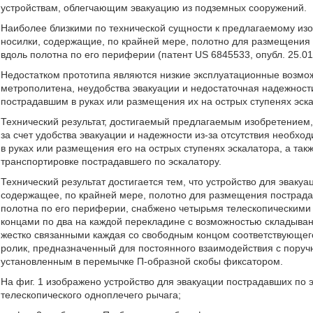
устройствам, облегчающим эвакуацию из подземных сооружений.
Наиболее близкими по технической сущности к предлагаемому из
носилки, содержащие, по крайней мере, полотно для размещения
вдоль полотна по его периферии (патент US 6845533, опубл. 25.01.
Недостатком прототипа являются низкие эксплуатационные возмож
метрополитена, неудобства эвакуации и недостаточная надежности
пострадавшим в руках или размещения их на острых ступенях эск
Технический результат, достигаемый предлагаемым изобретением
за счет удобства эвакуации и надежности из-за отсутствия необх
в руках или размещения его на острых ступенях эскалатора, а так
транспортировке пострадавшего по эскалатору.
Технический результат достигается тем, что устройство для эвак
содержащее, по крайней мере, полотно для размещения пострада
полотна по его периферии, снабжено четырьмя телескопическим
концами по два на каждой перекладине с возможностью складыван
жестко связанными каждая со свободным концом соответствующе
ролик, предназначенный для постоянного взаимодействия с поруч
установленным в перемычке П-образной скобы фиксатором.
На фиг. 1 изображено устройство для эвакуации пострадавших по
телескопического одноплечего рычага;