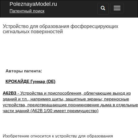
PoleznayaModel.ru
Патентный поиск
Устройство для образования фосфоресцирующих
сигнальных поверхностей
Авторы патента:
КРОКАЙДЕ Гуннар (DE)
A62B3
- Устройства и приспособления, облегчающие выход из
зданий и т.п., например щиты, защитные экраны; переносные
устройства, предотвращающие проникновение дыма в отдельные
части зданий (A62B 1/00 имеет преимущество)
Изобретение относится к устройству для образования