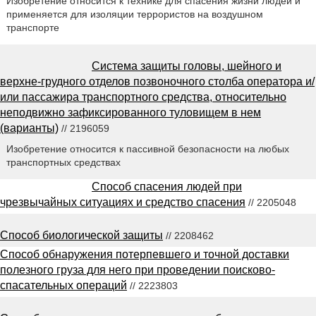
Изобретение относится к технике для спасения жизни людей и
применяется для изоляции террористов на воздушном
транспорте
Система защиты головы, шейного и
верхне-грудного отделов позвоночного столба оператора и/
или пассажира транспортного средства, относительно
неподвижно зафиксированного туловищем в нем
(варианты)
// 2196059
Изобретение относится к пассивной безопасности на любых
транспортных средствах
Способ спасения людей при
чрезвычайных ситуациях и средство спасения
// 2205048
Способ биологической защиты
// 2208462
Способ обнаружения потерпевшего и точной доставки
полезного груза для него при проведении поисково-
спасательных операций
// 2223803