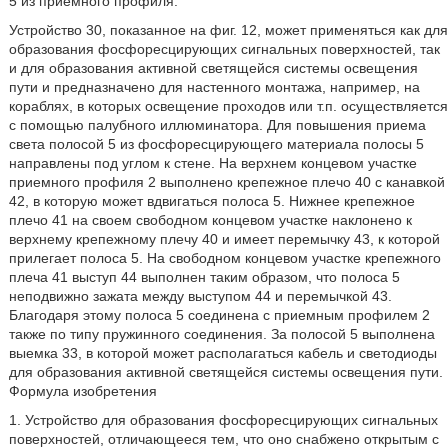
5 из приемного профиля.
Устройство 30, показанное на фиг. 12, может применяться как для
образования фосфоресцирующих сигнальных поверхностей, так
и для образования активной светящейся системы освещения
пути и предназначено для настенного монтажа, например, на
кораблях, в которых освещение проходов или т.п. осуществляется
с помощью палубного иллюминатора. Для повышения приема
света полосой 5 из фосфоресцирующего материала полосы 5
направлены под углом к стене. На верхнем концевом участке
приемного профиля 2 выполнено крепежное плечо 40 с канавкой
42, в которую может вдвигаться полоса 5. Нижнее крепежное
плечо 41 на своем свободном концевом участке наклонено к
верхнему крепежному плечу 40 и имеет перемычку 43, к которой
прилегает полоса 5. На свободном концевом участке крепежного
плеча 41 выступ 44 выполнен таким образом, что полоса 5
неподвижно зажата между выступом 44 и перемычкой 43.
Благодаря этому полоса 5 соединена с приемным профилем 2
также по типу пружинного соединения. За полосой 5 выполнена
выемка 33, в которой может располагаться кабель и светодиоды
для образования активной светящейся системы освещения пути.
Формула изобретения
1. Устройство для образования фосфоресцирующих сигнальных
поверхностей, отличающееся тем, что оно снабжено открытым с