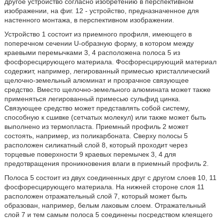
другое устройство согласно изобретению в перспективном
изображении, на фиг. 12 - устройство, предназначенное для
настенного монтажа, в перспективном изображении.
Устройство 1 состоит из приемного профиля, имеющего в
поперечном сечении U-образную форму, в котором между
краевыми перемычками 3, 4 расположена полоса 5 из
фосфоресцирующего материала. Фосфоресцирующий материал
содержит, например, легированный примесью кристаллический
щелочно-земельный алюминат и прозрачное связующее
средство. Вместо щелочно-земельного алюмината может также
применяться легированный примесью сульфид цинка.
Связующее средство может представлять собой систему,
способную к сшивке (сетчатых молекул) или также может быть
выполнено из термопласта. Приемный профиль 2 может
состоять, например, из поликарбоната. Сверху полосы 5
расположен силикатный слой 8, который проходит через
торцевые поверхности 9 краевых перемычек 3, 4 для
предотвращения проникновения влаги в приемный профиль 2.
Полоса 5 состоит из двух соединенных друг с другом слоев 10, 11
фосфоресцирующего материала. На нижней стороне слоя 11
расположен отражательный слой 7, который может быть
образован, например, белым лаковым слоем. Отражательный
слой 7 и тем самым полоса 5 соединены посредством клеящего