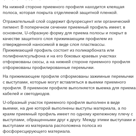
На нижней стороне приемного профиля находится клеящая
полоса, которая покрыта отделяемой защитной пленкой.
Отражательный слой содержит флуоресцент или органический
пигмент. В поперечном сечении приемный профиль имеет, в
основном, U-образную форму для приема полосы и покрыт в
качестве защитного слоя прижимающим профилем из
отвержденной наносимой в виде слоя пластмассы.
Прижимающий профиль состоит из поликарбоната или
полифенилсульфона и на его боковых краевых участках
отформованы скосы, а на нижней стороне приемного профиля
отформованы профилированные перемычки.
На прижимающем профиле отформованы зажимные перемычки
с выступами, которые могут вставляться в выемки приемного
профиля. В приемном профиле выполняется выемка для приема
кабелей и светодиодов.
U-образный участок приемного профиля выполнен в виде
выемки, на дне которой выполнены выступы материала, а по
краям приемный профиль имеет по одному крепежному плечу с
выступами, обращенными друг к другу. Между этими выступами и
выступами из материала расположена полоса из
фосфоресцирующего материала.