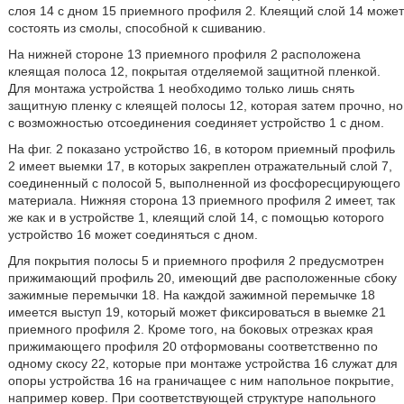
слоя 14 с дном 15 приемного профиля 2. Клеящий слой 14 может
состоять из смолы, способной к сшиванию.
На нижней стороне 13 приемного профиля 2 расположена
клеящая полоса 12, покрытая отделяемой защитной пленкой.
Для монтажа устройства 1 необходимо только лишь снять
защитную пленку с клеящей полосы 12, которая затем прочно, но
с возможностью отсоединения соединяет устройство 1 с дном.
На фиг. 2 показано устройство 16, в котором приемный профиль
2 имеет выемки 17, в которых закреплен отражательный слой 7,
соединенный с полосой 5, выполненной из фосфоресцирующего
материала. Нижняя сторона 13 приемного профиля 2 имеет, так
же как и в устройстве 1, клеящий слой 14, с помощью которого
устройство 16 может соединяться с дном.
Для покрытия полосы 5 и приемного профиля 2 предусмотрен
прижимающий профиль 20, имеющий две расположенные сбоку
зажимные перемычки 18. На каждой зажимной перемычке 18
имеется выступ 19, который может фиксироваться в выемке 21
приемного профиля 2. Кроме того, на боковых отрезках края
прижимающего профиля 20 отформованы соответственно по
одному скосу 22, которые при монтаже устройства 16 служат для
опоры устройства 16 на граничащее с ним напольное покрытие,
например ковер. При соответствующей структуре напольного