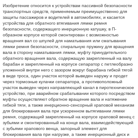
Изобретение относится к устройствам пассивной безопасности
транспортных средств, применяемым преимущественно для
защиты пассажиров и водителей в автомобилях, и касается
устройства для обратного втягивания лямки ремня
безопасности, содержащего инерционную катушку, в П-
образном корпусе которой смонтирован с возможностью
вращения вал со шпулей для наматывания или сматывания
лямки ремня безопасности, спиральную пружину для вращения
вала в сторону наматывания лямки, муфту принудительного
обратного вращения вала, содержащую закрепленный на валу
барабан и закрепленный на корпусе сепаратор с петлеобразно
уложенной внутри него с зазором вокруг барабана гибкой тягой
в виде троса, один участок которой выведен наружу и продет
через тормозные кулачки сепаратора, а противоположный
участок выведен через направляющий канал в пиротехническое
устройство, при аварийном срабатывании которого посредством
муфты осуществляют обратное вращение вала и натяжение
гибкой тяги, а также инерционно-сенсорный храповой механизм
для блокирования вала при ускоренном вытягивании лямки
ремня, содержащий закрепленный на корпусе храповой венец с
зубьями и смонтированный на конце вала, взаимодействующий
с зубьями храпового венца, запорный элемент для
блокирования вала при нагрузке, а также инерционный диск и