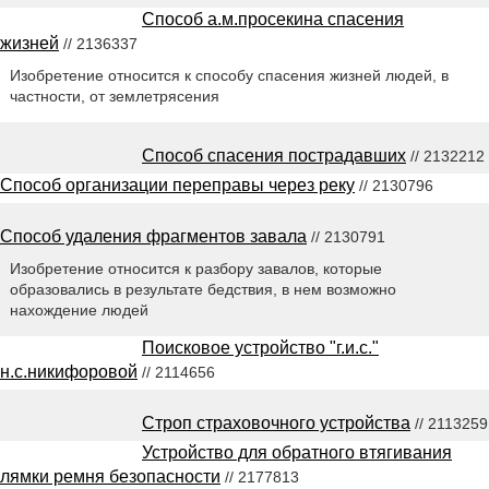
Способ а.м.просекина спасения
жизней
// 2136337
Изобретение относится к способу спасения жизней людей, в
частности, от землетрясения
Способ спасения пострадавших
// 2132212
Способ организации переправы через реку
// 2130796
Способ удаления фрагментов завала
// 2130791
Изобретение относится к разбору завалов, которые
образовались в результате бедствия, в нем возможно
нахождение людей
Поисковое устройство "г.и.с."
н.с.никифоровой
// 2114656
Строп страховочного устройства
// 2113259
Устройство для обратного втягивания
лямки ремня безопасности
// 2177813