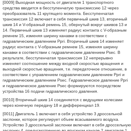
[0009] Выходная мощность от двигателя 1 транспортного
средства вводится в бесступенчатую трансмиссию 12 через
преобразователь 11 крутящего момента. Бесступенчатая
трансмиссия 12 включает в себя первичный шкив 13, вторичный
шкив 14 и V-образный ремень 15, обернутый вокруг шкивов 13 и
14. Первичный шкив 13 изменяет радиус контакта с V-образным
ремнем 15, изменяя ширину канавки в соответствии с
гидравлическим давлением Ppri. Вторичный шкив 14 изменяет
радиус контакта с V-образным ремнем 15, изменяя ширину
канавки в соответствии с гидравлическим давлением Psec. В
результате, бесступенчатая трансмиссия 12 непрерывно
изменяет соотношение между входной скоростью вращения и
выходной скоростью вращения, т.е. передаточное отношение, в
соответствии с управлением гидравлическим давлением Ppri и
гидравлическим давлением Psec. Гидравлическое давление Ppri
и гидравлическое давление Psec формируются посредством
устройства 16 подачи гидравлического давления.
[0010] Вторичный шкив 14 соединяется с ведущими колесами
через конечную передачу 18 и дифференциал 19.
[0011] Двигатель 1 включает в себя устройство 3 дроссельной
заслонки, которое регулирует объем всасываемого воздуха.
Устройство 3 дроссельной заслонки включает в себя дроссельную
заслонку 4, предусмотренную во впускном канале 2 двигателя 1,