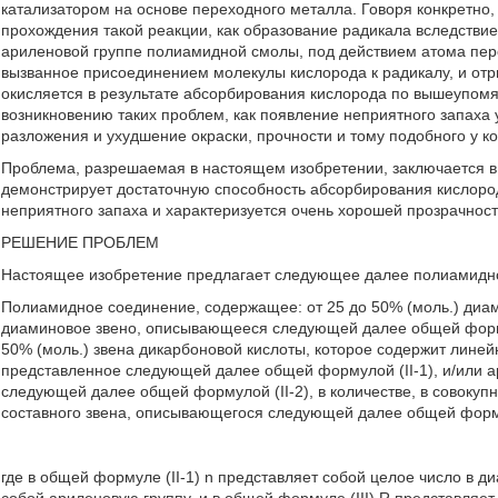
катализатором на основе переходного металла. Говоря конкретно, 
прохождения такой реакции, как образование радикала вследств
ариленовой группе полиамидной смолы, под действием атома пер
вызванное присоединением молекулы кислорода к радикалу, и от
окисляется в результате абсорбирования кислорода по вышеупомян
возникновению таких проблем, как появление неприятного запаха 
разложения и ухудшение окраски, прочности и тому подобного у к
Проблема, разрешаемая в настоящем изобретении, заключается в
демонстрирует достаточную способность абсорбирования кислород
неприятного запаха и характеризуется очень хорошей прозрачнос
РЕШЕНИЕ ПРОБЛЕМ
Настоящее изобретение предлагает следующее далее полиамидн
Полиамидное соединение, содержащее: от 25 до 50% (моль.) диам
диаминовое звено, описывающееся следующей далее общей формуло
50% (моль.) звена дикарбоновой кислоты, которое содержит лине
представленное следующей далее общей формулой (II-1), и/или а
следующей далее общей формулой (II-2), в количестве, в совокупно
составного звена, описывающегося следующей далее общей формул
где в общей формуле (II-1) n представляет собой целое число в ди