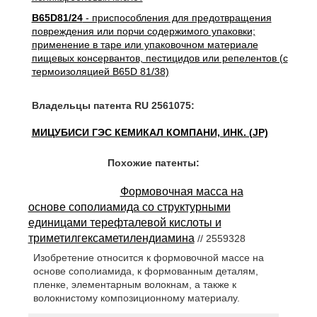
B65D81/24
- приспособления для предотвращения
повреждения или порчи содержимого упаковки;
применение в таре или упаковочном материале
пищевых консервантов, пестицидов или репелентов (с
термоизоляцией B65D 81/38)
Владельцы патента RU 2561075:
МИЦУБИСИ ГЭС КЕМИКАЛ КОМПАНИ, ИНК. (JP)
Похожие патенты:
Формовочная масса на
основе сополиамида со структурными
единицами терефталевой кислоты и
триметилгексаметилендиамина
// 2559328
Изобретение относится к формовочной массе на
основе сополиамида, к формованным деталям,
пленке, элементарным волокнам, а также к
волокнистому композиционному материалу.