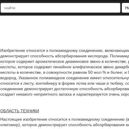
Н
Изобретение относится к полиамидному соединению, включающем
демонстрирует способность абсорбирования кислорода. Полиамид
которое содержит ароматическое диаминовое звено в количестве,
кислоты, которое содержит линейное алифатическое звено дикарб
кислоты в количестве, в совокупности равном 50 мол.% и более; и
водород. Указанное полиамидное соединение имеет относительную 
относится к листу, контейнеру в форме лотка или чаши и тюбику
соединение демонстрирует достаточную способность абсорбирова
создает никакого неприятного запаха и характеризуется очень хороше
ОБЛАСТЬ ТЕХНИКИ
Настоящее изобретение относится к полиамидному соединению 
олигомер), которое демонстрирует способность абсорбирования к