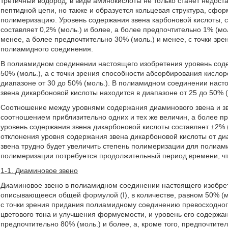
третичный водород, в виде аминокислоты не только станет недост
пептидной цепи, но также и образуется кольцевая структура, сфо
полимеризацию. Уровень содержания звена карбоновой кислоты, 
составляет 0,2% (моль.) и более, а более предпочтительно 1% (мо
менее, а более предпочтительно 30% (моль.) и менее, с точки зр
полиамидного соединения.
В полиамидном соединении настоящего изобретения уровень соде
50% (моль.), а с точки зрения способности абсорбирования кисло
диапазоне от 30 до 50% (моль.). В полиамидном соединении нас
звена дикарбоновой кислоты находится в диапазоне от 25 до 50% (м
Соотношение между уровнями содержания диаминового звена и зв
соотношением приблизительно одних и тех же величин, а более п
уровень содержания звена дикарбоновой кислоты составляет ±2% (
отклонения уровня содержания звена дикарбоновой кислоты от ди
звена трудно будет увеличить степень полимеризации для полиам
полимеризации потребуется продолжительный период времени, чт
1-1. Диаминовое звено
Диаминовое звено в полиамидном соединении настоящего изобре
описывающееся общей формулой (I), в количестве, равном 50% (мо
с точки зрения придания полиамидному соединению превосходног
цветового тона и улучшения формуемости, и уровень его содержан
предпочтительно 80% (моль.) и более, а, кроме того, предпочтите