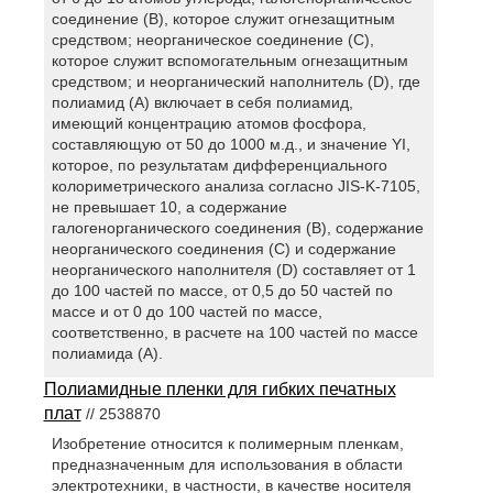
соединение (В), которое служит огнезащитным
средством; неорганическое соединение (С),
которое служит вспомогательным огнезащитным
средством; и неорганический наполнитель (D), где
полиамид (A) включает в себя полиамид,
имеющий концентрацию атомов фосфора,
составляющую от 50 до 1000 м.д., и значение YI,
которое, по результатам дифференциального
колориметрического анализа согласно JIS-K-7105,
не превышает 10, а содержание
галогенорганического соединения (В), содержание
неорганического соединения (С) и содержание
неорганического наполнителя (D) составляет от 1
до 100 частей по массе, от 0,5 до 50 частей по
массе и от 0 до 100 частей по массе,
соответственно, в расчете на 100 частей по массе
полиамида (А).
Полиамидные пленки для гибких печатных
плат
// 2538870
Изобретение относится к полимерным пленкам,
предназначенным для использования в области
электротехники, в частности, в качестве носителя