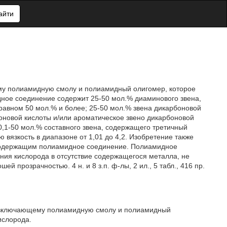
айти
у полиамидную смолу и полиамидный олигомер, которое
ное соединение содержит 25-50 мол.% диаминового звена,
 равном 50 мол.% и более; 25-50 мол.% звена дикарбоновой
оновой кислоты и/или ароматическое звено дикарбоновой
 0,1-50 мол.% составного звена, содержащего третичный
вязкость в диапазоне от 1,01 до 4,2. Изобретение также
, содержащим полиамидное соединение. Полиамидное
ния кислорода в отсутствие содержащегося металла, не
й прозрачностью. 4 н. и 8 з.п. ф-лы, 2 ил., 5 табл., 416 пр.
(включающему полиамидную смолу и полиамидный
ислорода.