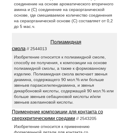
соединение на основе ароматического вторичного
амина и (С) соединение на сераорганической
основе, где смешиваемое количество соединения
на сераорганической основе (С) составляет от 0,2
до 5 мас.ч.
Полиамидная
смола
// 2544013
Изобретение относится к полиамидной смоле,
способу ее получения, к композиции на основе
полиамидной смолы, а также к формованному
изделию. Полиамидная смола включает звенья
диамина, содержащего 90 мол.% или больше
звеньев параксилилендиамина, и звенья
дикарбоновой кислоты, содержащей 90 мол.% или
больше звеньев себациновой кислоты и/или
звеньев азелаиновой кислоты.
Применение композиции для контакта со
сверхкритическими средами
// 2543205
Изобретение относится к применению
формованной детали для контакта со