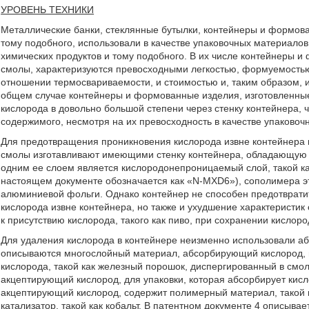
УРОВЕНЬ ТЕХНИКИ
Металлические банки, стеклянные бутылки, контейнеры и формов
тому подобного, использовали в качестве упаковочных материалов
химических продуктов и тому подобного. В их числе контейнеры 
смолы, характеризуются превосходными легкостью, формуемостью,
отношении термосвариваемости, и стоимостью и, таким образом, 
общем случае контейнеры и формованные изделия, изготовленны
кислорода в довольно большой степени через стенку контейнера, 
содержимого, несмотря на их превосходность в качестве упаковоч
Для предотвращения проникновения кислорода извне контейнера 
смолы изготавливают имеющими стенку контейнера, обладающую м
одним ее слоем является кислородонепроницаемый слой, такой ка
настоящем документе обозначается как «N-MXD6»), сополимера э
алюминиевой фольги. Однако контейнер не способен предотвратит
кислорода извне контейнера, но также и ухудшение характеристик
к присутствию кислорода, такого как пиво, при сохранении кислоро
Для удаления кислорода в контейнере неизменно использовали аб
описываются многослойный материал, абсорбирующий кислород, 
кислорода, такой как железный порошок, диспергированный в смол
акцептирующий кислород, для упаковки, которая абсорбирует кисл
акцептирующий кислород, содержит полимерный материал, такой 
катализатор, такой как кобальт. В патентном документе 4 описыв