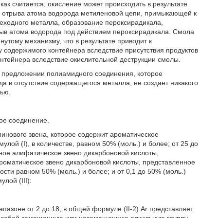
как считается, окисление может происходить в результате
ие отрыва атома водорода метиленовой цепи, примыкающей к
еходного металла, образование пероксирадикала,
рыв атома водорода под действием пероксирадикала. Смола
утому механизму, что в результате приводит к
у содержимого контейнера вследствие присутствия продуктов
онтейнера вследствие окислительной деструкции смолы.
 предложении полиамидного соединения, которое
а в отсутствие содержащегося металла, не создает никакого
тью.
ое соединение.
инового звена, которое содержит ароматическое
й (I), в количестве, равном 50% (моль.) и более; от 25 до
йное алифатическое звено дикарбоновой кислоты,
роматическое звено дикарбоновой кислоты, представленное
сти равном 50% (моль.) и более; и от 0,1 до 50% (моль.)
ой (III):
апазоне от 2 до 18, в общей формуле (II-2) Ar представляет