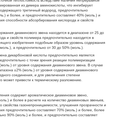
аточной теплостойкость вследствие наличия непрерывной
рмированная из димера аминокислоты, что ингибирует
содержащего третичный водород, предпочтительно
ль.) и более, и предпочтительно составляет 40% (моль.) и
ения способности абсорбирования кислорода и свойств
ржания диаминового звена находится в диапазоне от 25 до
рода и свойств полимера предпочтительно находится в
тоящего изобретения подобным образом уровень содержания
оль.), а предпочтительно от 30 до 50% (моль.).
ена дикарбоновой кислоты предпочтительно является
редпочтительно с точки зрения реакции полимеризации
моль.) от уровня содержания диаминового звена. В случае
апазона ±2% (моль.) от уровня содержания диаминового
идного соединения, и для увеличения степени
о может привести к термическому разложению.
тения содержит ароматическое диаминовое звено,
ль.) и более в расчете на количество диаминовых звеньев,
о свойства газонепроницаемости, улучшения прозрачности и
ия предпочтительно составляет 70% (моль.) и более, более
льно 90% (моль.) и более, и предпочтительно составляет