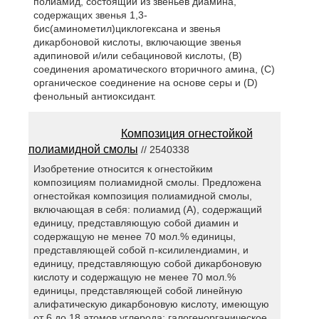
полиамид, состоящий из звеньев диамина,
содержащих звенья 1,3-
бис(аминометил)циклогексана и звенья
дикарбоновой кислоты, включающие звенья
адипиновой и/или себациновой кислоты, (В)
соединения ароматического вторичного амина, (С)
органическое соединение на основе серы и (D)
фенольный антиоксидант.
Композиция огнестойкой
полиамидной смолы
// 2540338
Изобретение относится к огнестойким
композициям полиамидной смолы. Предложена
огнестойкая композиция полиамидной смолы,
включающая в себя: полиамид (А), содержащий
единицу, представляющую собой диамин и
содержащую не менее 70 мол.% единицы,
представляющей собой п-ксилилендиамин, и
единицу, представляющую собой дикарбоновую
кислоту и содержащую не менее 70 мол.%
единицы, представляющей собой линейную
алифатическую дикарбоновую кислоту, имеющую
от 6 до 18 атомов углерода; галогенорганическое