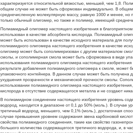
характеризуется относительной вязкостью, меньшей, чем 1,8. По
общем случае не может быть сформован индивидуально. В общем
среднечисленную молекулярную массу, равную 1000 и менее, но 
только обычный олигомер, но также и полимер, имеющий среднеч
Полиамидный олигомер настоящего изобретения в благоприятном 
использован в качестве абсорбента кислорода. Полиамидный олиг
может быть использован в качестве исходного материала для полу
полиамидного олигомера настоящего изобретения в качестве исх
олигомер может быть сополимеризован с другим материалом смол
смолы, и сополимерная смола может быть сформована в виде упак
использования полиамидного олигомера настоящего изобретения в
результате добавления полиамидного олигомера к смоле, может б
упаковочного контейнера. В данном случае может быть получена 
ухудшения прозрачности и механической прочности смолы. Сопол
использовании полиамидного олигомера настоящего изобретения
кислорода в отсутствие содержащегося металла и не создают ника
В полиамидном соединении настоящего изобретения уровень соде
водород, находится в диапазоне от 0,1 до 50% (моль.). В случае 
третичный водород, меньшего, чем 0,1% (моль.), достаточная спо
случае превышения уровнем содержания звена карбоновой кислот
свойства полиамидного соединения, такие как свойство газонепро
большого количества содержащегося третичного водорода, и, в ча