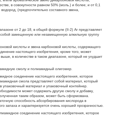
, и/или ароматическое звено дикарбоновой кислоты,
тве, в совокупности равном 50% (моль.) и более; и от 0,1
 водород, (предпочтительно составного звена,
апазоне от 2 до 18, в общей формуле (II-2) Ar представляет
ет собой замещенную или незамещенную алкильную группу
оновой кислоты и звена карбоновой кислоты, содержащего
динение настоящего изобретения, кроме того, может
 выше, в количестве в таком диапазоне, который не ухудшит
иамидную смолу и полиамидный олигомер.
мидное соединение настоящего изобретения, которое
олиамидная смола представляет собой материал, который
в упаковочный материал и упаковочный контейнер.
бходимости может содержать другую смолу и добавку,
олученная таким образом, может быть сформована.
аточную способность абсорбирования кислорода в
ого запаха и характеризуется очень хорошей прозрачностью.
лиамидное соединение настоящего изобретения, которое