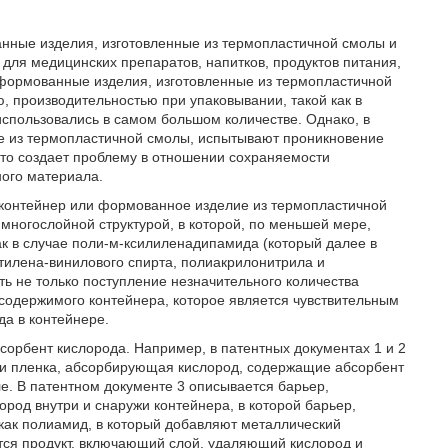
анные изделия, изготовленные из термопластичной смолы и
 для медицинских препаратов, напитков, продуктов питания,
и формованные изделия, изготовленные из термопластичной
 производительностью при упаковывании, такой как в
использовались в самом большом количестве. Однако, в
е из термопластичной смолы, испытывают проникновение
что создает проблему в отношении сохраняемости
ного материала.
контейнер или формованное изделие из термопластичной
ногослойной структурой, в которой, по меньшей мере,
к в случае поли-м-ксилиленадипамида (который далее в
тилена-винилового спирта, полиакрилонитрила и
ь не только поступление незначительного количества
 содержимого контейнера, которое является чувствительным
да в контейнере.
сорбент кислорода. Например, в патентных документах 1 и 2
и пленка, абсорбирующая кислород, содержащие абсорбент
е. В патентном документе 3 описывается барьер,
ород внутри и снаружи контейнера, в которой барьер,
как полиамид, в который добавляют металлический
ается продукт, включающий слой, удаляющий кислород и