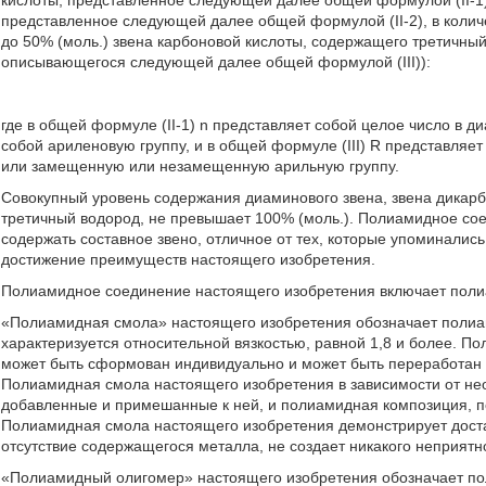
кислоты, представленное следующей далее общей формулой (II-1)
представленное следующей далее общей формулой (II-2), в количес
до 50% (моль.) звена карбоновой кислоты, содержащего третичный
описывающегося следующей далее общей формулой (III)):
где в общей формуле (II-1) n представляет собой целое число в ди
собой ариленовую группу, и в общей формуле (III) R представля
или замещенную или незамещенную арильную группу.
Совокупный уровень содержания диаминового звена, звена дикарб
третичный водород, не превышает 100% (моль.). Полиамидное сое
содержать составное звено, отличное от тех, которые упоминались
достижение преимуществ настоящего изобретения.
Полиамидное соединение настоящего изобретения включает пол
«Полиамидная смола» настоящего изобретения обозначает полиа
характеризуется относительной вязкостью, равной 1,8 и более. П
может быть сформован индивидуально и может быть переработан 
Полиамидная смола настоящего изобретения в зависимости от нео
добавленные и примешанные к ней, и полиамидная композиция, п
Полиамидная смола настоящего изобретения демонстрирует дост
отсутствие содержащегося металла, не создает никакого неприятн
«Полиамидный олигомер» настоящего изобретения обозначает по