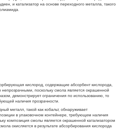
иен, и катализатор на основе переходного металла, такого
полиамида.
сорбирующая кислород, содержащие абсорбент кислорода,
я непрозрачными, поскольку смола является окрашенной
разом, демонстрирует ограничения по использованию, то
ебующей наличия прозрачности.
ый металл, такой как кобальт, обнаруживает
позиции в упаковочном контейнере, требующем наличия
ольку композиция смолы является окрашенной катализатором
смола окисляется в результате абсорбирования кислорода