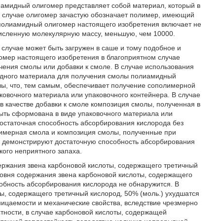
лиамидный олигомер представляет собой материал, который в
 случае олигомер зачастую обозначает полимер, имеющий
полиамидный олигомер настоящего изобретения включает не
исленную молекулярную массу, меньшую, чем 10000.
случае может быть загружен в саше и тому подобное и
омер настоящего изобретения в благоприятном случае
чения смолы или добавки к смоле. В случае использования
одного материала для получения смолы полиамидный
ы, что, тем самым, обеспечивает получение сополимерной
овочного материала или упаковочного контейнера. В случае
 качестве добавки к смоле композиция смолы, полученная в
ыть сформована в виде упаковочного материала или
достаточная способность абсорбирования кислорода без
имерная смола и композиция смолы, полученные при
, демонстрируют достаточную способность абсорбирования
кого неприятного запаха.
ржания звена карбоновой кислоты, содержащего третичный
уровня содержания звена карбоновой кислоты, содержащего
собность абсорбирования кислорода не обнаружится. В
ы, содержащего третичный кислород, 50% (моль.) ухудшатся
ницаемости и механические свойства, вследствие чрезмерно
стности, в случае карбоновой кислоты, содержащей