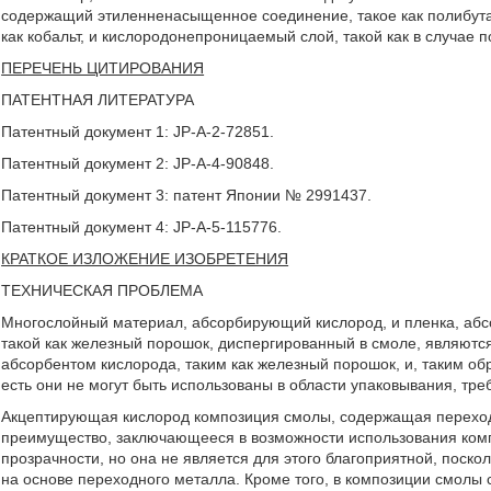
содержащий этиленненасыщенное соединение, такое как полибутад
как кобальт, и кислородонепроницаемый слой, такой как в случае 
ПЕРЕЧЕНЬ ЦИТИРОВАНИЯ
ПАТЕНТНАЯ ЛИТЕРАТУРА
Патентный документ 1: JP-A-2-72851.
Патентный документ 2: JP-A-4-90848.
Патентный документ 3: патент Японии № 2991437.
Патентный документ 4: JP-A-5-115776.
КРАТКОЕ ИЗЛОЖЕНИЕ ИЗОБРЕТЕНИЯ
ТЕХНИЧЕСКАЯ ПРОБЛЕМА
Многослойный материал, абсорбирующий кислород, и пленка, аб
такой как железный порошок, диспергированный в смоле, являютс
абсорбентом кислорода, таким как железный порошок, и, таким об
есть они не могут быть использованы в области упаковывания, тр
Акцептирующая кислород композиция смолы, содержащая переходн
преимущество, заключающееся в возможности использования ком
прозрачности, но она не является для этого благоприятной, поск
на основе переходного металла. Кроме того, в композиции смолы 