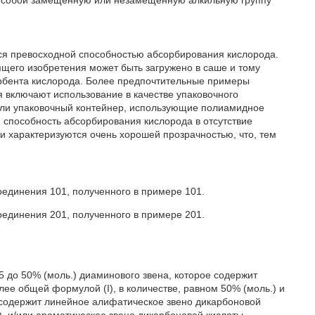
ет собой замещенную или незамещенную алкильную группу
ся превосходной способностью абсорбирования кислорода.
ящего изобретения может быть загружено в саше и тому
орбента кислорода. Более предпочтительные примеры
 включают использование в качестве упаковочного
или упаковочный контейнер, использующие полиамидное
 способность абсорбирования кислорода в отсутствие
и характеризуются очень хорошей прозрачностью, что, тем
единения 101, полученного в примере 101.
единения 201, полученного в примере 201.
 до 50% (моль.) диаминового звена, которое содержит
е общей формулой (I), в количестве, равном 50% (моль.) и
е содержит линейное алифатическое звено дикарбоновой