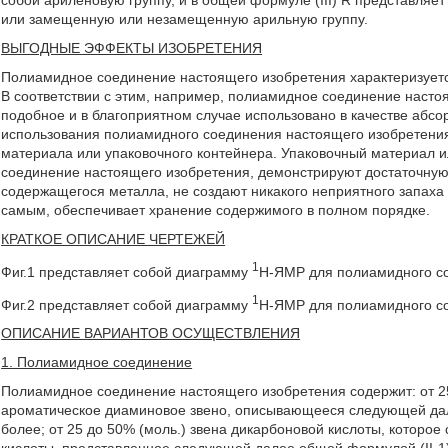
собой ариленовую группу, и в общей формуле (III) R представля
или замещенную или незамещенную арильную группу.
ВЫГОДНЫЕ ЭФФЕКТЫ ИЗОБРЕТЕНИЯ
Полиамидное соединение настоящего изобретения характеризует
В соответствии с этим, например, полиамидное соединение насто
подобное и в благоприятном случае использовано в качестве абс
использования полиамидного соединения настоящего изобретения
материала или упаковочного контейнера. Упаковочный материал 
соединение настоящего изобретения, демонстрируют достаточную
содержащегося металла, не создают никакого неприятного запаха 
самым, обеспечивает хранение содержимого в полном порядке.
КРАТКОЕ ОПИСАНИЕ ЧЕРТЕЖЕЙ
1
Фиг.1 представляет собой диаграмму
Н-ЯМР для полиамидного со
1
Фиг.2 представляет собой диаграмму
Н-ЯМР для полиамидного со
ОПИСАНИЕ ВАРИАНТОВ ОСУЩЕСТВЛЕНИЯ
1. Полиамидное соединение
Полиамидное соединение настоящего изобретения содержит: от 25
ароматическое диаминовое звено, описывающееся следующей дале
более; от 25 до 50% (моль.) звена дикарбоновой кислоты, которо