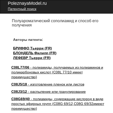
PoleznayaModel.ru
Патентный поиск
Полуароматический сополиамид и способ его
получения
Авторы патента:
БРИФФО Тьерри (FR)
БЛОНДЕЛЬ Филипп (FR)
ЛЕФЕВР Тьерри (FR)
C08L77/06
- полиамиды, получаемых из полиаминов и
поликарбоновых кислот (C08L 77/10 имеет
преимущество)
C08J5/18
- изготовление пленок или листов
C08J3/12
- распыление или гранулирование
C08G69/40
- полиамиды, содержащие кислород в виде
простых эфирных групп (C08G 69/12,C08G 69/32имеют
преимущество)