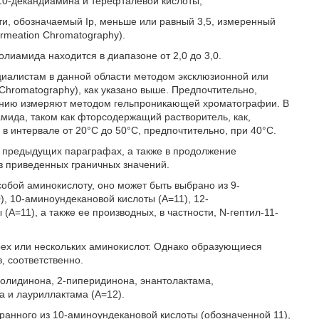
,10-декандиамина и терефталевой кислоты,
, обозначаемый Ip, меньше или равный 3,5, измеренный
rmeation Chromatography).
лиамида находится в диапазоне от 2,0 до 3,0.
иалистам в данной области методом эксклюзионной или
Chromatography), как указано выше. Предпочтительно,
ению измеряют методом гельпроникающей хроматографии. В
мида, таком как фторсодержащий растворитель, как,
 интервале от 20°С до 50°С, предпочтительно, при 40°С.
 в предыдущих параграфах, а также в продолжение
з приведенных граничных значений.
 собой аминокислоту, оно может быть выбрано из 9-
, 10-аминоундекановой кислоты (А=11), 12-
А=11), а также ее производных, в частности, N-гептил-11-
рех или нескольких аминокислот. Однако образующиеся
, соответственно.
ролидинона, 2-пиперидинона, энантолактама,
а и лауриллактама (А=12).
ранного из 10-аминоундекановой кислоты (обозначенной 11),