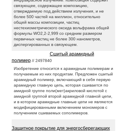
связующее, содержащее композицию,
отверждаемую под действием излучения, и не
более 500 частей на миллион, относительно
общей массы композиции, частиц
нестехиометрического оксида вольфрама общей
формулы WO2,2-2,999 со средним размером
первичных частиц не более 300 нанометров,
диспергированных в связующем.
Сшитый арамидный
полимер
// 2497840
Изобретение относится к арамидным полимерам и
получаемым из них продуктам. Предложен сшитый
арамидный полимер, включающий в себя первую
арамидную главную цепь, которая сшивается по
амидной группе поли(мет)акриловой кислотой с
амидной группой второй арамидной главной цепи,
и в котором арамидные главные цепи не являются
модифицированными включением мономеров с
получением сшиваемых сополимеров.
Защитное покрытие для энергосберегающих