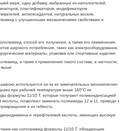
шей мере, одну добавку, выбранную из наполнителей,
илизаторов, пластификаторов, модификаторов
ливателей, антиоксидантов, натуральных восков,
олиамид с улучшенными механическими свойствами и
полиамид, способ его получения, а также его применение,
метов широкого потребления, таких как электрооборудование,
рургические материалы, упаковка или спортивные изделия.
лиамид, а также к применению такого состава, в частности,
 выше.
широко используются из-за их замечательных механических
Однако при рабочей температуре выше 160°С их
иды формулы 11/10.Т, которые получают поликонденсацией
 кислоты, позволяют заменить полиамиды 12 и 11, приводя к
превращения и их гибкость.
додекандиамина и терефталевой кислоты, имеющих высокую
такие как сополиамид формулы 11/10.Т, обладающие