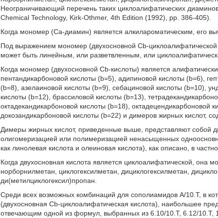
Неограничивающий перечень таких циклоалифатических диаминов дан
Chemical Technology, Kirk-Othmer, 4th Edition (1992), pp. 386-405).
Когда мономер (Са-диамин) является алкилароматическим, его вы
Под выражением мономер (двухосновной Cb-циклоалифатической 
может быть линейным, или разветвленным, или циклоалифатическ
Когда мономер (двухосновной Cb-кислоты) является алифатически
пентандикарбоновой кислоты (b=5), адипиновой кислоты (b=6), ге
(b=8), азелаиновой кислоты (b=9), себациновой кислоты (b=10), 
кислоты (b=12), брассиловой кислоты (b=13), тетрадекандикарбоно
октадекандикарбоновой кислоты (b=18), октадецендикарбоновой ки
докозандикарбоновой кислоты (b=22) и димеров жирных кислот, с
Димеры жирных кислот, приведенные выше, представляют собой 
олигомеризацией или полимеризацией ненасыщенных одноосновны
как линолевая кислота и олеиновая кислота), как описано, в частно
Когда двухосновная кислота является циклоалифатической, она м
норборнилметан, циклогексилметан, дициклогексилметан, дицикло
ди(метилциклогексил)пропан.
Среди всех возможных комбинаций для сополиамидов А/10.Т, в кот
(двухосновная Cb-циклоалифатическая кислота), наибольшее пред
отвечающим одной из формул, выбранных из 6.10/10.Т, 6.12/10.Т, 10.