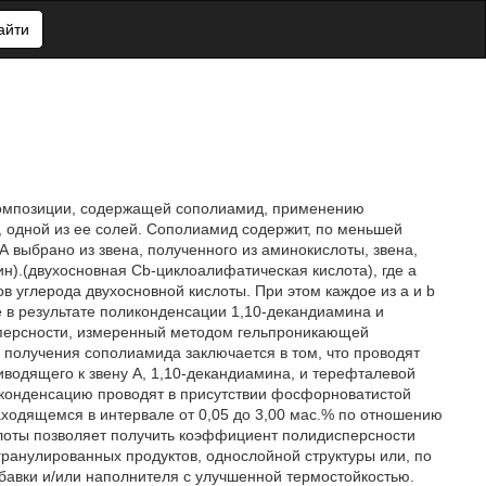
айти
 композиции, содержащей сополиамид, применению
 одной из ее солей. Сополиамид содержит, по меньшей
 выбрано из звена, полученного из аминокислоты, звена,
н).(двухосновная Cb-циклоалифатическая кислота), где а
в углерода двухосновной кислоты. При этом каждое из а и b
ое в результате поликонденсации 1,10-декандиамина и
персности, измеренный методом гельпроникающей
 получения сополиамида заключается в том, что проводят
одящего к звену А, 1,10-декандиамина, и терефталевой
иконденсацию проводят в присутствии фосфорноватистой
находящемся в интервале от 0,05 до 3,00 мас.% по отношению
оты позволяет получить коэффициент полидисперсности
ранулированных продуктов, однослойной структуры или, по
обавки и/или наполнителя с улучшенной термостойкостью.