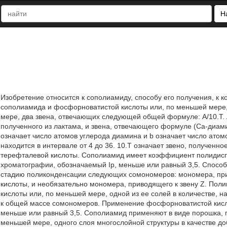
Н
Изобретение относится к сополиамиду, способу его получения, к
сополиамида и фосфорноватистой кислоты или, по меньшей мере,
мере, два звена, отвечающих следующей общей формуле: А/10.Т. А
полученного из лактама, и звена, отвечающего формуле (Са-диами
означает число атомов углерода диамина и b означает число атомо
находится в интервале от 4 до 36. 10.Т означает звено, полученн
терефталевой кислоты. Сополиамид имеет коэффициент полидис
хроматографии, обозначаемый Ip, меньше или равный 3,5. Способ
стадию поликонденсации следующих сомономеров: мономера, прив
кислоты, и необязательно мономера, приводящего к звену Z. Пол
кислоты или, по меньшей мере, одной из ее солей в количестве, 
к общей массе сомономеров. Применение фосфорноватистой кисл
меньше или равный 3,5. Сополиамид применяют в виде порошка, г
меньшей мере, одного слоя многослойной структуры в качестве д