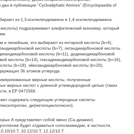
 в публикации “Cycloaliphatic Amines” (Encyclopaedia of
бирают из 1,3-ксилилендиамина и 1,4-ксилилендиамина.
кислоты) подразумевают алифатический мономер, который
им.
м и линейным, его выбирают из янтарной кислоты (b=4),
птандикарбоновой кислоты (b=7), октандикарбоновой кислоты
ундекандикарбоновой кислоты (b=11), додекандикарбоновой
вой кислоты (b=14), гексадекандикарбоновой кислоты (b=16),
слоты (b=18), эйкозандикарбоновой кислоты (b=20),
одержащих 36 атомов углерода.
димеризованные жирные кислоты, полученные
х жирных кислот с длинной углеводородной цепью (таких
сти, в ЕР 0471566.
ожет содержать следующие углеродные скелеты:
гексилпропан, ди(метилциклогексил),
орых А представляет собой звено (Са-диамин).
почтение будет отдаваться сополиамидам, в частности,
10/10.Т, 10.12/10.Т, 12.12/10.Т.