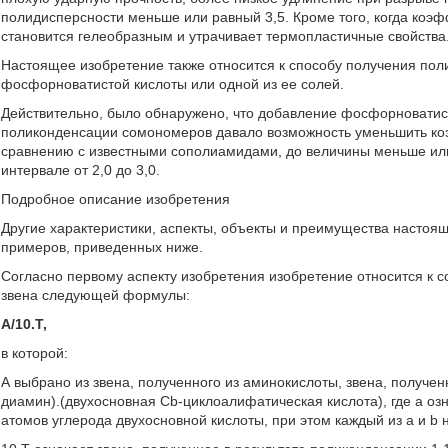
полидисперсности меньше или равный 3,5. Кроме того, когда коэ
становится гелеобразным и утрачивает термопластичные свойства
Настоящее изобретение также относится к способу получения по
фосфорноватистой кислоты или одной из ее солей.
Действительно, было обнаружено, что добавление фосфорноватист
поликонденсации сомономеров давало возможность уменьшить ко
сравнению с известными сополиамидами, до величины меньше или 
интервале от 2,0 до 3,0.
Подробное описание изобретения
Другие характеристики, аспекты, объекты и преимущества настоя
примеров, приведенных ниже.
Согласно первому аспекту изобретения изобретение относится к
звена следующей формулы:
А/10.Т,
в которой:
А выбрано из звена, полученного из аминокислоты, звена, получен
диамин).(двухосновная Cb-циклоалифатическая кислота), где а оз
атомов углерода двухосновной кислоты, при этом каждый из а и b н