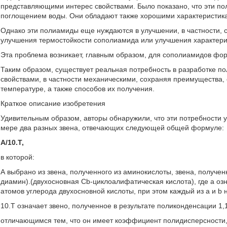
представляющими интерес свойствами. Было показано, что эти п
поглощением воды. Они обладают также хорошими характеристика
Однако эти полиамиды еще нуждаются в улучшении, в частности, с
улучшения термостойкости сополиамида или улучшения характери
Эта проблема возникает, главным образом, для сополиамидов форм
Таким образом, существует реальная потребность в разработке 
свойствами, в частности механическими, сохраняя преимущества, 
температуре, а также способов их получения.
Краткое описание изобретения
Удивительным образом, авторы обнаружили, что эти потребност
мере два разных звена, отвечающих следующей общей формуле:
А/10.Т,
в которой:
А выбрано из звена, полученного из аминокислоты, звена, получен
диамин).(двухосновная Cb-циклоалифатическая кислота), где а оз
атомов углерода двухосновной кислоты, при этом каждый из а и b н
10.Т означает звено, полученное в результате поликонденсации 1
отличающимся тем, что он имеет коэффициент полидисперсности,