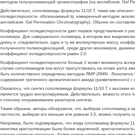
методом гельпроникающей хроматографии (на английском: Gel Pe
Действительно, сополиамиды формулы 11/10.Т, такие как описано
полидисперсности, обозначаемый Ip, измеренный методом экскл
английском: Gel Permeation Chromatography). Обычно он составляе
Коэффициент полидисперсности дает первое представление о ра
полимере. Для совершенного полимера, в котором все макромолек
длину и, следовательно, одну и ту же молекулярную массу, коэфф
полученного поликонденсацией, среди других мономеров, диамин
коэффициент полидисперсности равен 2,0.
Коэффициент полидисперсности больше 2 может возникнуть вслед
случае сополиамидов они могут присутствовать на атоме азота а
быть количественно определены методом ЯМР (RMN - Resonance Ma
содержания третичного ароматического амида (разветвленного) с
Оказалось, что синтез сополиамида формулы 11/10.Т с высоким к
является трудно контролируемым. Действительно, вязкость этого
к плохому опоражниванию реакторов синтеза.
Таким образом, авторы обнаружили, что, выбирая сополиамид в з
частности, выбирая его меньше или равным 3,5, можно получить 
Например, было подтверждено, что когда сополиамид формулы 11
кинетика кристаллизации была более медленной, кристалличность
плохую ударную прочность, более низкое удлинение при разрыв