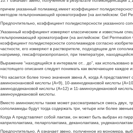
10.Т означает звено, полученное в результате поликонденсации 1
причем указанный полиамид имеет коэффициент полидисперсности
методом гельпроникающей хроматографии (на английском: Gel Pe
Предпочтительно, коэффициент полидисперсности указанного сопо
Указанный коэффициент измеряют классическим и известным спец
гельпроникающей хроматографии (на английском: Gel Permeation 
коэффициент полидисперсности сополиамидов согласно изобрет
частности, его измеряют в растворителе, подходящем для сополиа
например, гексафторизопропанол, при температуре, находящейся в
Выражение “находящийся в интервале от... до”, как использовано
настоящего описания следует понимать как включающее каждое и
Что касается более точно значения звена А, когда А представляет
аминононановой кислоты (А=9), 10-аминодекановой кислоты (А=10)
аминододекановой кислоты (А=12) и 11-аминоундекановой кислоты (
аминоундекановой кислоты.
Вместо аминокислоты также может рассматриваться смесь двух, т
сополиамиды будут тогда содержать три, четыре или более звеньев
Когда А представляет собой лактам, он может быть выбран из пир
каприлолактама, пеларголактама, деканолактама, ундеканолактам
Предпочтительно, А означает звено, полученное из мономера, выб