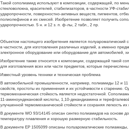
Такой сополиамид используют в композиции, содержащей, по мень
стекловолокна, красителей, стабилизаторов, в частности УФ-стаб
ударопрочности, поверхностно-активных веществ, пигментов, отбе
полиолефинов и их смесей. Изобретение позволяет получить соп
ударопрочностью. 5 н. и 12 з. п. ф-лы, 2 табл., 2 пр.
Объектом настоящего изобретения является полуароматический со
в частности, для изготовления различных изделий, а именно пред
электронное оборудование или оборудование для автомобилей, хи
Изобретение также относится к композиции, содержащей такой сопо
для изготовления всех или части предметов, которые перечислены
Известный уровень техники и техническая проблема
В автомобильной промышленности, например, полиамиды 12 и 11 
свойств, простоты их применения и их устойчивости к старению. 
термомеханическая стойкость является недостаточной. Сополиам
11-аминоундекановой кислоты, 1,10-декандиамина и терефталевой
улучшенной термомеханической стойкости и сохраняя легкость их 
В документе WO 93/14145 описан синтез полиамидов на основе 
температуру плавления и хорошую размерную стабильность.
В документе ЕР 1505099 описаны полуароматические полиамиды, 