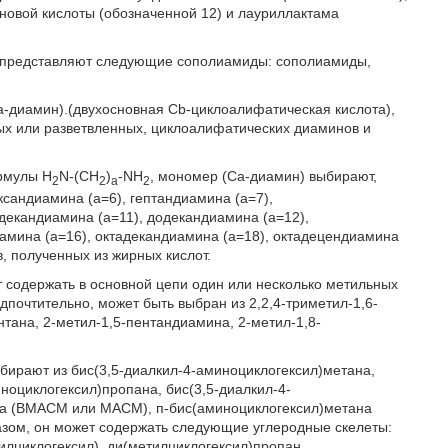
новой кислоты (обозначенной 12) и лауриллактама
 представляют следующие сополиамиды: сополиамиды,
а-диамин).(двухосновная Cb-циклоалифатическая кислота),
ых или разветвленных, циклоалифатических диаминов и
рмулы H
N-(CH
)
-NH
, мономер (Са-диамин) выбирают,
2
2
a
2
ксандиамина (а=6), гептандиамина (а=7),
декандиамина (а=11), додекандиамина (а=12),
иамина (а=16), октадекандиамина (а=18), октадецендиамина
, полученных из жирных кислот.
 содержать в основной цепи один или несколько метильных
почтительно, может быть выбран из 2,2,4-триметил-1,6-
нтана, 2-метил-1,5-пентандиамина, 2-метил-1,8-
бирают из бис(3,5-диалкил-4-аминоциклогексил)метана,
иноциклогексил)пропана, бис(3,5-диалкил-4-
на (BMACM или MACM), п-бис(аминоциклогексил)метана
азом, он может содержать следующие углеродные скелеты:
илциклогексил), ди(метилциклогексил)пропан.