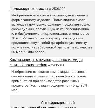
Полиамидные смолы
// 2506292
Изобретение относится к полиамидной смоле и
формованному изделию. Полиамидная смола
включает структурную единицу, представляющую
собой диамин, полученную из ксилилендиамина
или бис(аминометил)циклогексана, в количестве
70 моль% или более, и структурную единицу,
представляющую собой дикарбоновую кислоту,
полученную из себациновой кислоты, в количестве
50 моль% или более.
Композиция, включающая сополиамид и
сшитый полиолефин
// 2496811
Изобретение относится композиции на основе
сополиамида и сшитого полиолефина и может
применяться при производстве различных
предметов. Композиция содержит от 45 до 95%
мас.
Антифрикционный
композиционный материал