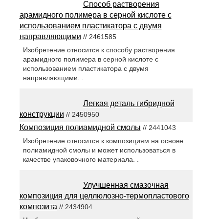
Способ растворения
арамидного полимера в серной кислоте с
использованием пластикатора с двумя
направляющими
// 2461585
Изобретение относится к способу растворения
арамидного полимера в серной кислоте с
использованием пластикатора с двумя
направляющими. .
Легкая деталь гибридной
конструкции
// 2450950
Композиция полиамидной смолы
// 2441043
Изобретение относится к композициям на основе
полиамидной смолы и может использоваться в
качестве упаковочного материала. .
Улучшенная смазочная
композиция для целлюлозно-термопластового
композита
// 2434904