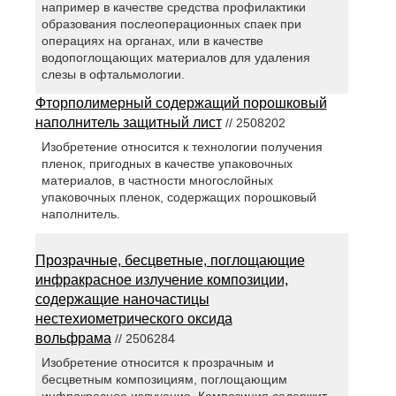
например в качестве средства профилактики
образования послеоперационных спаек при
операциях на органах, или в качестве
водопоглощающих материалов для удаления
слезы в офтальмологии.
Фторполимерный содержащий порошковый
наполнитель защитный лист
// 2508202
Изобретение относится к технологии получения
пленок, пригодных в качестве упаковочных
материалов, в частности многослойных
упаковочных пленок, содержащих порошковый
наполнитель.
Прозрачные, бесцветные, поглощающие
инфракрасное излучение композиции,
содержащие наночастицы
нестехиометрического оксида
вольфрама
// 2506284
Изобретение относится к прозрачным и
бесцветным композициям, поглощающим
инфракрасное излучение. Композиция содержит