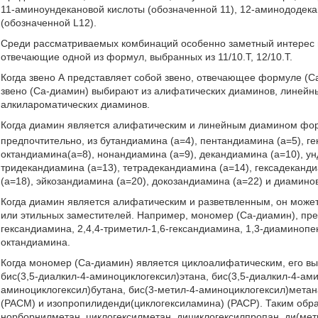
11-аминоундекановой кислоты (обозначенной 11), 12-аминододека
(обозначенной L12).
Среди рассматриваемых комбинаций особенно заметный интерес
отвечающие одной из формул, выбранных из 11/10.Т, 12/10.Т.
Когда звено А представляет собой звено, отвечающее формуле (С
звено (Са-диамин) выбирают из алифатических диаминов, линейн
алкилароматических диаминов.
Когда диамин является алифатическим и линейным диамином фо
предпочтительно, из бутандиамина (а=4), пентандиамина (а=5), ге
октандиамина(а=8), нонандиамина (а=9), декандиамина (а=10), ун
тридекандиамина (а=13), тетрадекандиамина (а=14), гексадеканд
(а=18), эйкозандиамина (а=20), докозандиамина (а=22) и диаминов
Когда диамин является алифатическим и разветвленным, он может
или этильных заместителей. Например, мономер (Са-диамин), пред
гександиамина, 2,4,4-триметил-1,6-гександиамина, 1,3-диаминопе
октандиамина.
Когда мономер (Са-диамин) является циклоалифатическим, его вы
бис(3,5-диалкил-4-аминоциклогексил)этана, бис(3,5-диалкил-4-ам
аминоциклогексил)бутана, бис(3-метил-4-аминоциклогексил)мета
(PACM) и изопропилиденди(циклогексиламина) (PACP). Таким обр
норборнилметан, циклогексилметан, дициклогексилпропан, ди(мет