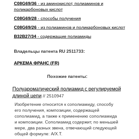
C08G69/36
- из аминокислот, полиаминов и
поликарбоновых кислот
C08G69/28
- способы получения
C08G69/26
- из полиаминов и поликарбоновых кислот
B32B27/34
- содержащие полиамиды
Владельцы патента RU 2511733:
АРКЕМА ФРАНС (FR)
Похожие патенты:
Полуароматический полиамид с регулируемой
длиной цепи
// 2510947
Изобретение относится к сополиамиду, способу
его получения, композиции, содержащей
сополиамид, а также к применению сополиамида
и композиции. Сополиамид содержит, по меньшей
мере, два разных звена, отвечающий следующей
общей формуле: А/Х.Т.