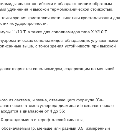
олиамиды являются гибкими и обладают низким обратным
ми удлинения и высокой термомеханической стойкостью.
 точки зрения кристалличности, кинетики кристаллизации для
стик их ударопрочности.
улы 11/10.Т, а также для сополиамидов типа X.Y/10.T.
полуароматических сополиамидов, обладающих улучшенными
описанные выше, с точки зрения устойчивости при высокой
и удовлетворяются сополиамидом, содержащим по меньшей
ного из лактама, и звена, отвечающего формуле (Са-
начает число атомов углерода диамина и b означает число
аходится в диапазоне от 4 до 36;
,10-декандиамина и терефталевой кислоты,
 обозначаемый Ip, меньше или равный 3,5, измеренный