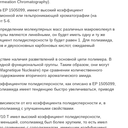
rmeation Chromatography).
 в ЕР 1505099, имеют высокий коэффициент
юзионной или гельпроникающей хроматографии (на
т 5-6.
спределении молекулярных масс различных макромолекул в
улы являются линейными, он будет иметь одну и ту же
ициент полидисперсности Ip будет равен 1. Для полиамида,
ов и двухосновных карбоновых кислот, ожидаемый
ствие наличия разветвлений в основной цепи полимера. В
мидной функциональной группы. Таким образом, они могут
gnetique Nucleaire) при сравнении количественного
 содержанием вторичного ароматического амида.
оэффициентом полидисперсности, как описано в ЕР 1505099,
 полиамида имеет тенденцию быстро увеличиваться, приводя
ависимости от его коэффициента полидисперсности и, в
сополиамид с улучшенными свойствами.
/10.Т имел высокий коэффициент полидисперсности,
 меньшей, сополиамид был более хрупким, то есть имел
е по сравнению с сополиамидом, имеющим коэффициент