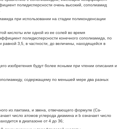
ффициент полидисперсности очень высокий, сополиамид
.
лиамида при использовании на стадии поликонденсации
ой кислоты или одной из ее солей во время
эффициент полидисперсности конечного сополиамида, по
равной 3,5, в частности, до величины, находящейся в
щего изобретения будут более ясными при чтении описания и
 сополиамиду, содержащему по меньшей мере два разных
ного из лактама, и звена, отвечающего формуле (Са-
начает число атомов углерода диамина и b означает число
аходится в диапазоне от 4 до 36;