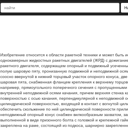
Н
Изобретение относится к области ракетной техники и может быть 
однокамерных жидкостных ракетных двигателей (ЖРД) с дожигание
ракетного двигателя, содержащем опорный и подвижный усеченны
полую шаровую пяту, пронизанную подвижной и неподвижной осями
соосно ввернутой в нижний торцовый участок опорного конуса, д
шаровая пята, снабженная фланцем крепления к верхнему торцово
например, прямоугольного поперечного сечения с пропущенными 
внутренней неподвижной осями качания, причем верхняя стенка к
поверхностью с осью качания, перпендикулярной к неподвижной о
цилиндрической поверхностью, входящей в контакт с вогнутой ци
обеспечить скольжение по ней цилиндрической поверхности прили
неподвижный опорный конус снабжен вилкообразным захватом, з
выполненной в виде призонного болта с головкой и крепежной га
закреплена на раме, состоящей из подкоса, шарнирно закрепленног