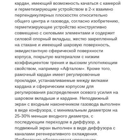
кардан, имеющий возможность качаться с камерой
и герметизирующим устройством в 2-х взаимно
перпендикулярных плоскостях относительно
общего центра и газовода, согласно изобретению,
герметизирующее устройство конструктивно
совмещено с силовыми элементами и содержит
силовой опорный вкладыш, жестко закрепленный
на стакане и имеющий шаровую поверхность,
эквидистантную сферической поверхности
корпуса, покрытую материалом с низким
коэффициентом трения и высоким уплотняющим
свойством, например «Афталом». Кроме того,
рамочный кардан имеет регулировочные
прокладки, устанавливаемые между вилками
кардана и сферическим корпусом для
регулирования распределения осевого усилия на
шаровом вкладыше и кардане. Неподвижный
экран с входным наконечником газовода выполнен
в виде конфузора, с минимальным диаметром на
25-30% меньше входного диаметра, с
последующим переходом в диффузор, а
подвижный экран выполнен в виде диффузора с
каналами регенеративного охлаждения.
Изобретение обеспечивает упрощение