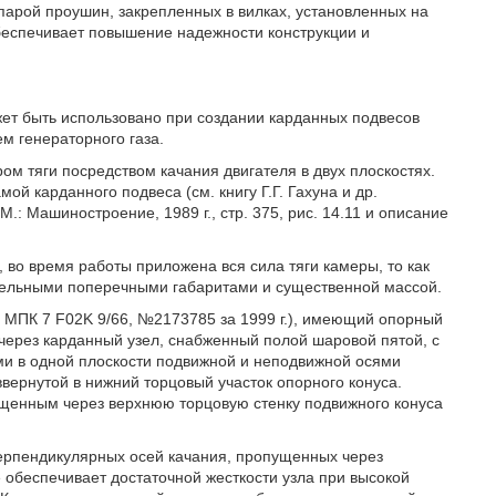
арой проушин, закрепленных в вилках, установленных на
еспечивает повышение надежности конструкции и
жет быть использовано при создании карданных подвесов
м генераторного газа.
м тяги посредством качания двигателя в двух плоскостях.
й карданного подвеса (см. книгу Г.Г. Гахуна и др.
.: Машиностроение, 1989 г., стр. 375, рис. 14.11 и описание
 во время работы приложена вся сила тяги камеры, то как
ительными поперечными габаритами и существенной массой.
 МПК 7 F02K 9/66, №2173785 за 1999 г.), имеющий опорный
через карданный узел, снабженный полой шаровой пятой, с
 в одной плоскости подвижной и неподвижной осями
 ввернутой в нижний торцовый участок опорного конуса.
щенным через верхнюю торцовую стенку подвижного конуса
перпендикулярных осей качания, пропущенных через
е обеспечивает достаточной жесткости узла при высокой