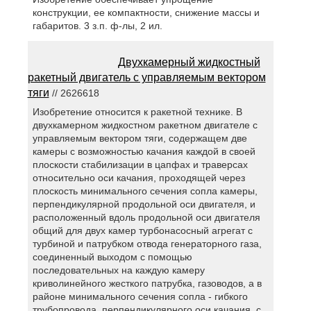
конструкции, ее компактности, снижение массы и
габаритов. 3 з.п. ф-лы, 2 ил.
Двухкамерный жидкостный
ракетный двигатель с управляемым вектором
тяги
// 2626618
Изобретение относится к ракетной технике. В
двухкамерном жидкостном ракетном двигателе с
управляемым вектором тяги, содержащем две
камеры с возможностью качания каждой в своей
плоскости стабилизации в цапфах и траверсах
относительно оси качания, проходящей через
плоскость минимального сечения сопла камеры,
перпендикулярной продольной оси двигателя, и
расположенный вдоль продольной оси двигателя
общий для двух камер турбонасосный агрегат с
турбиной и патрубком отвода генераторного газа,
соединенный выходом с помощью
последовательных на каждую камеру
криволинейного жесткого патрубка, газоводов, а в
районе минимального сечения сопла - гибкого
трубопровода, перпендикулярного оси качания, с