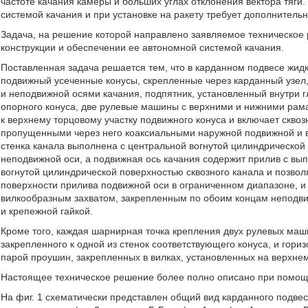
частоте качания камеры и больших углах отклонения вектора тяги
системой качания и при установке на ракету требует дополнитель
Задача, на решение которой направлено заявляемое техническое
конструкции и обеспечении ее автономной системой качания.
Поставленная задача решается тем, что в карданном подвесе жид
подвижный усеченные конусы, скрепленные через карданный узе
и неподвижной осями качания, подпятник, установленный внутри г
опорного конуса, две рулевые машины с верхними и нижними ра
к верхнему торцовому участку подвижного конуса и включает скво
пропущенными через него коаксиальными наружной подвижной и 
стенка канала выполнена с центральной вогнутой цилиндрической
неподвижной оси, а подвижная ось качания содержит прилив с вып
вогнутой цилиндрической поверхностью сквозного канала и позво
поверхности прилива подвижной оси в ограниченном диапазоне, 
вилкообразным захватом, закрепленным по обоим концам неподвиж
и крепежной гайкой.
Кроме того, каждая шарнирная точка крепления двух рулевых маш
закрепленного к одной из стенок соответствующего конуса, и гор
парой проушин, закрепленных в вилках, установленных на верхне
Настоящее техническое решение более полно описано при помо
На фиг. 1 схематически представлен общий вид карданного подвеса