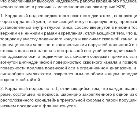
что обеспечивает высокую надежность работы карданного подвеса
использования в различных исполнениях однокамерных ЖРД.
1. Карданный подвес жидкостного ракетного двигателя, содержа
через карданный узел, включающий полую шаровую пяту, прониза
установленный внутри глухой гайки, соосно ввернутой в нижний т
верхними и нижними рамами крепления, отличающийся тем, что 
торцовому участку подвижного конуса и включает сквозной канал,
пропущенными через него коаксиальными наружной подвижной и 
стенка канала выполнена с центральной вогнутой цилиндрической
неподвижной оси, а подвижная ось качания содержит прилив с вып
вогнутой цилиндрической поверхностью сквозного канала и позво
поверхности прилива подвижной оси в ограниченном диапазоне, 
вилкообразным захватом, закрепленным по обоим концам неподвиж
и крепежной гайкой.
2. Карданный подвес по п. 1, отличающийся тем, что каждая шарн
раме, состоящей из подкоса, шарнирно закрепленного к одной из с
расположенного кронштейна треугольной формы с парой проушин,
нижнем посадочном фланце конусов