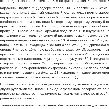
этот подвес; на фиг. 3 - сечение Б-Б на фиг. 1; на фиг. 4 - элемент В
Карданный подвес ЖРД содержит опорный 1 и подвижный 2 усече
карданного узла 3. Данный карданный узел включает полую шаров
внутри глухой гайки 6. Сама гайка 6 соосно ввернута на резьбе в 
снабжена фланцем крепления 8 к верхнему торцовому участку 9 п
прямоугольного сечения. В канале расположен теоретический центр
пропущены коаксиальные наружная подвижная 12 и внутренняя неп
выполнена с центральной вогнутой цилиндрической поверхностью 
перпендикулярно к неподвижной оси 13. А подвижная ось 12 соде
поверхностью 18, входящей в контакт с вогнутой цилиндрической 
опорный конус снабжен вилкообразным захватом 19, закрепленны
призонного болта с головкой 20 и крепежной гайкой 21. Карданны
вертикальным плоскостям друг от друга по углу на 45°. И каждая
которая содержит подкос 24, шарнирно закрепленный к одной из с
расположенного кронштейна 25 треугольной формы с парой проуши
или нижнем посадочном фланце 28. Карданный подвес своим опор
соответственно к головке камеры сгорания ЖРД.
В процессе работы в составе двигателя ось подвижного конуса п
двумя рулевыми машинами. При одновременном повороте относите
поворота качающегося подвижного конуса лежит в плоскости осей
рулевыми машинами.
Заявляемое техническое решение обеспечивает низкие удельные на