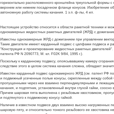
горизонтально расположенного кронштейна треугольной формы с п
верхнем или нижнем посадочном фланце конусов. Изобретение об
автономную работу системы качания. 1 з.п. ф-лы, 4 ил.
Настоящее устройство относится к области ракетной техники и мо
однокамерных жидкостных ракетных двигателей (ЖРД) с дожигание
Известны однокамерные ЖРД с дожиганием при управлении векторо
Такие двигатели имеют карданный подвес с цапфами подвеса и рамо
"Конструкция и проектирование жидкостных ракетных двигателей". М
патента РФ N 2090773, М. кл. F02K 9/84, 1995 г.).
Поскольку к карданному подвесу, опоясывавшему камеру сгорания,
следствие этого в целом система качания сложна, обладает знач
Известен карданный подвес однокамерного ЖРД (см. патент РФ по
и подвижный усеченные полые конусы, скрепленные между собой 
пропущенными через нее взаимно перпендикулярными и лежащими
качания, и подпятник, установленный внутри глухой гайки, соосно
Причем шаровая пята выполнена с резьбовым хвостовиком, пропу
и подтянутого к подвижному конусу гайкой.
Наличие в известном подвесе двух взаимно высоко нагруженных 
шаровую пяту, и относительно тонкого резьбового ее хвостовика н