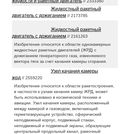
жидкости и ракетный двигатель
// 2333380
Жидкостный ракетный
двигатель с дожиганием
// 2173785
Жидкостный ракетный
двигатель с дожиганием
// 2161263
Изобретение относится к области однокамерных
жидкостных ракетных двигателей (ЖРД) с
дожиганием генераторного газа, изменяемого
вектора тяги за счет качания камеры сгорания.
Узел качания камеры
жрд
// 2559220
Изобретение относится к области ракетостроения,
в частности к узлам качания камер ЖРД, может
быть использовано в космической технике и
авиации. Узел качания камеры, расположенный
между камерой и газоводом, включающий
герметизирующее устройство, сферический
неподвижный корпус, подвижный стакан,
неподвижный и подвижный экраны, образующие
центральный продольный канал, рамочный