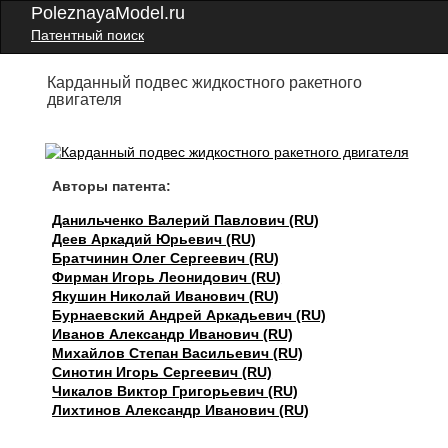
PoleznayaModel.ru
Патентный поиск
Карданный подвес жидкостного ракетного
двигателя
Авторы патента:
Данильченко Валерий Павлович (RU)
Деев Аркадий Юрьевич (RU)
Братчинин Олег Сергеевич (RU)
Фирман Игорь Леонидович (RU)
Якушин Николай Иванович (RU)
Бурнаевский Андрей Аркадьевич (RU)
Иванов Александр Иванович (RU)
Михайлов Степан Васильевич (RU)
Синотин Игорь Сергеевич (RU)
Чикалов Виктор Григорьевич (RU)
Лихтинов Александр Иванович (RU)