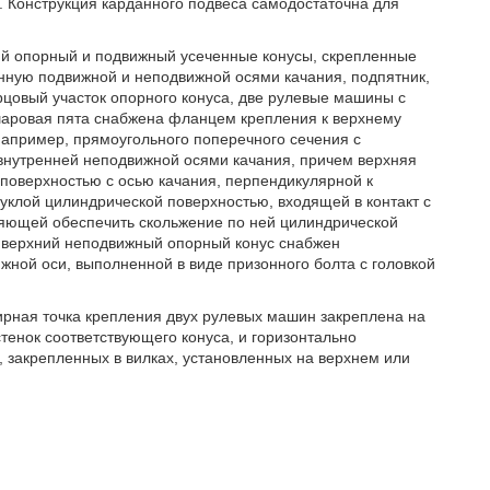
. Конструкция карданного подвеса самодостаточна для
щий опорный и подвижный усеченные конусы, скрепленные
нную подвижной и неподвижной осями качания, подпятник,
орцовый участок опорного конуса, две рулевые машины с
шаровая пята снабжена фланцем крепления к верхнему
 например, прямоугольного поперечного сечения с
внутренней неподвижной осями качания, причем верхняя
 поверхностью с осью качания, перпендикулярной к
уклой цилиндрической поверхностью, входящей в контакт с
ляющей обеспечить скольжение по ней цилиндрической
и верхний неподвижный опорный конус снабжен
ной оси, выполненной в виде призонного болта с головкой
ирная точка крепления двух рулевых машин закреплена на
тенок соответствующего конуса, и горизонтально
 закрепленных в вилках, установленных на верхнем или