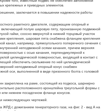
. Кроме того, известный подвес не обеспечен автономной
ных крепежных и приводных элементов.
 решение, заключается в повышении надежности работы
костного ракетного двигателя, содержащем опорный и
л, включающий полую шаровую пяту, пронизанную подвижной
лухой гайки, соосно ввернутой в нижний торцовый участок
мами крепления, шаровая пята снабжена фланцем крепления
зной канал, например, прямоугольного поперечного сечения с
внутренней неподвижной осями качания, причем верхняя
 поверхностью с осью качания, перпендикулярной к
уклой цилиндрической поверхностью, входящей в контакт с
ляющей обеспечить скольжение по ней цилиндрической
и верхний неподвижный опорный конус снабжен
ной оси, выполненной в виде призонного болта с головкой
ин закреплена на раме, состоящей из подкоса, шарнирно
изонтально расположенного кронштейна треугольной формы с
м или нижнем посадочном фланце конусов.
щи нижеследующих чертежей.
 ЖРД с дожиганием генераторного газа; на фиг. 2 - вид А на