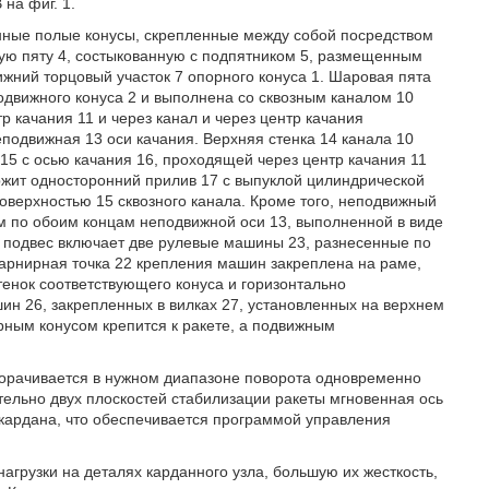
 на фиг. 1.
нные полые конусы, скрепленные между собой посредством
ую пяту 4, состыкованную с подпятником 5, размещенным
нижний торцовый участок 7 опорного конуса 1. Шаровая пята
одвижного конуса 2 и выполнена со сквозным каналом 10
 качания 11 и через канал и через центр качания
одвижная 13 оси качания. Верхняя стенка 14 канала 10
15 с осью качания 16, проходящей через центр качания 11
ржит односторонний прилив 17 с выпуклой цилиндрической
поверхностью 15 сквозного канала. Кроме того, неподвижный
м по обоим концам неподвижной оси 13, выполненной в виде
й подвес включает две рулевые машины 23, разнесенные по
 шарнирная точка 22 крепления машин закреплена на раме,
тенок соответствующего конуса и горизонтально
н 26, закрепленных в вилках 27, установленных на верхнем
ным конусом крепится к ракете, а подвижным
оворачивается в нужном диапазоне поворота одновременно
льно двух плоскостей стабилизации ракеты мгновенная ось
 кардана, что обеспечивается программой управления
грузки на деталях карданного узла, большую их жесткость,