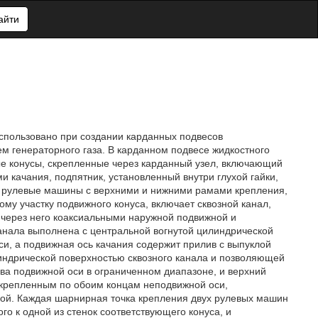
айти
использовано при создании карданных подвесов
м генераторного газа. В карданном подвесе жидкостного
е конусы, скрепленные через карданный узел, включающий
 качания, подпятник, установленный внутри глухой гайки,
ве рулевые машины с верхними и нижними рамами крепления,
му участку подвижного конуса, включает сквозной канал,
через него коаксиальными наружной подвижной и
анала выполнена с центральной вогнутой цилиндрической
си, а подвижная ось качания содержит прилив с выпуклой
линдрической поверхностью сквозного канала и позволяющей
ва подвижной оси в ограниченном диапазоне, и верхний
акрепленным по обоим концам неподвижной оси,
йкой. Каждая шарнирная точка крепления двух рулевых машин
о к одной из стенок соответствующего конуса, и