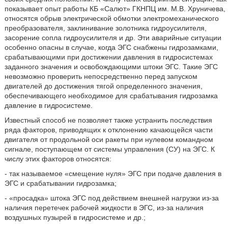
показывает опыт работы КБ «Салют» ГКНПЦ им. М.В. Хруничева,
относятся обрыв электрической обмотки электромеханического
преобразователя, заклинивание золотника гидроусилителя,
засорение сопла гидроусилителя и др. Эти аварийные ситуации
особенно опасны в случае, когда ЭГС снабжены гидрозамками,
срабатывающими при достижении давления в гидросистемах
заданного значения и освобождающими штоки ЭГС. Такие ЭГС
невозможно проверить непосредственно перед запуском
двигателей до достижения тягой определенного значения,
обеспечивающего необходимое для срабатывания гидрозамка
давление в гидросистеме.
Известный способ не позволяет также устранить последствия
ряда факторов, приводящих к отклонению качающейся части
двигателя от продольной оси ракеты при нулевом командном
сигнале, поступающем от системы управления (СУ) на ЭГС. К
числу этих факторов относятся:
- так называемое «смещение нуля» ЭГС при подаче давления в
ЭГС и срабатывании гидрозамка;
- «просадка» штока ЭГС под действием внешней нагрузки из-за
наличия перетечек рабочей жидкости в ЭГС, из-за наличия
воздушных пузырей в гидросистеме и др.;