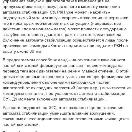
управления запуском двигателя такая компенсация не
предусматривается, в результате чего к моменту включения
автомата стабилизации СУ, РКН уже может «накопить»
недопустимый угол и угловую скорость отклонения от вертикали,
что в некоторых неблагоприятных ситуациях (например, при
действии «помогающего» ветра) может привести к соударению
заглубленного сопла двигателя ракеты со стенками газохода.
Включение автомата стабилизации осуществляется лишь после
прохождения команды «Контакт подъема» при подъеме РКН на
высоту около 30 мм.
В предлагаемом способе команды на отклонение качающихся
частей двигателей формируются раньше - после команды на
перевод тяги всех двигателей на режим главной ступени. С этой
целью измеренные отклонения
учитываются при формировании
команд управления отклонениями качающихся частей
двигателей от их средних положений (например,
) вычитаются из
командных сигналов
, поступающих от автомата стабилизации
СУ). До момента включения автомата стабилизации
.
Разности
подаются на ЭГС, что позволяет еще до включения
автомата стабилизации уменьшить влияние возмущений,
связанных с несанкционированными отклонениями качающихся
частей двигателей.