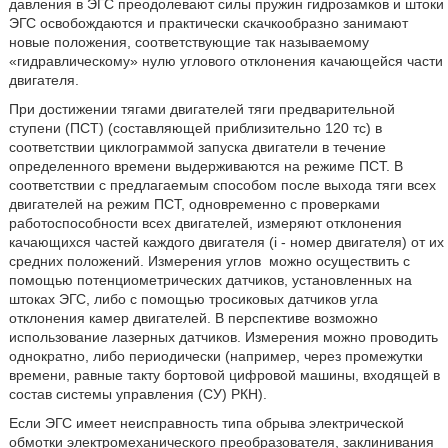
давления в ЭГС преодолевают силы пружин гидрозамков и штоки
ЭГС освобождаются и практически скачкообразно занимают
новые положения, соответствующие так называемому
«гидравлическому» нулю углового отклонения качающейся части
двигателя.
При достижении тягами двигателей тяги предварительной
ступени (ПСТ) (составляющей приблизительно 120 тс) в
соответствии циклограммой запуска двигатели в течение
определенного времени выдерживаются на режиме ПСТ. В
соответствии с предлагаемым способом после выхода тяги всех
двигателей на режим ПСТ, одновременно с проверками
работоспособности всех двигателей, измеряют отклонения
качающихся частей каждого двигателя (i - номер двигателя) от их
средних положений. Измерения углов
можно осуществить с
помощью потенциометрических датчиков, установленных на
штоках ЭГС, либо с помощью тросиковых датчиков угла
отклонения камер двигателей. В перспективе возможно
использование лазерных датчиков. Измерения можно проводить
однократно, либо периодически (например, через промежутки
времени, равные такту бортовой цифровой машины, входящей в
состав системы управления (СУ) РКН).
Если ЭГС имеет неисправность типа обрыва электрической
обмотки электромеханического преобразователя, заклинивания