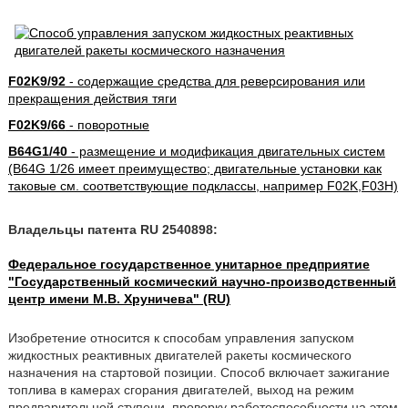
F02K9/92
- содержащие средства для реверсирования или
прекращения действия тяги
F02K9/66
- поворотные
B64G1/40
- размещение и модификация двигательных систем
(B64G 1/26 имеет преимущество; двигательные установки как
таковые см. соответствующие подклассы, например F02K,F03H)
Владельцы патента RU 2540898:
Федеральное государственное унитарное предприятие
"Государственный космический научно-производственный
центр имени М.В. Хруничева" (RU)
Изобретение относится к способам управления запуском
жидкостных реактивных двигателей ракеты космического
назначения на стартовой позиции. Способ включает зажигание
топлива в камерах сгорания двигателей, выход на режим
предварительной ступени, проверку работоспособности на этом