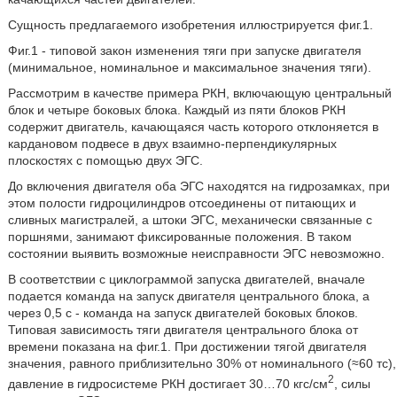
Сущность предлагаемого изобретения иллюстрируется фиг.1.
Фиг.1 - типовой закон изменения тяги при запуске двигателя
(минимальное, номинальное и максимальное значения тяги).
Рассмотрим в качестве примера РКН, включающую центральный
блок и четыре боковых блока. Каждый из пяти блоков РКН
содержит двигатель, качающаяся часть которого отклоняется в
кардановом подвесе в двух взаимно-перпендикулярных
плоскостях с помощью двух ЭГС.
До включения двигателя оба ЭГС находятся на гидрозамках, при
этом полости гидроцилиндров отсоединены от питающих и
сливных магистралей, а штоки ЭГС, механически связанные с
поршнями, занимают фиксированные положения. В таком
состоянии выявить возможные неисправности ЭГС невозможно.
В соответствии с циклограммой запуска двигателей, вначале
подается команда на запуск двигателя центрального блока, а
через 0,5 с - команда на запуск двигателей боковых блоков.
Типовая зависимость тяги двигателя центрального блока от
времени показана на фиг.1. При достижении тягой двигателя
значения, равного приблизительно 30% от номинального (≈60 тс),
2
давление в гидросистеме РКН достигает 30…70 кгс/см
, силы