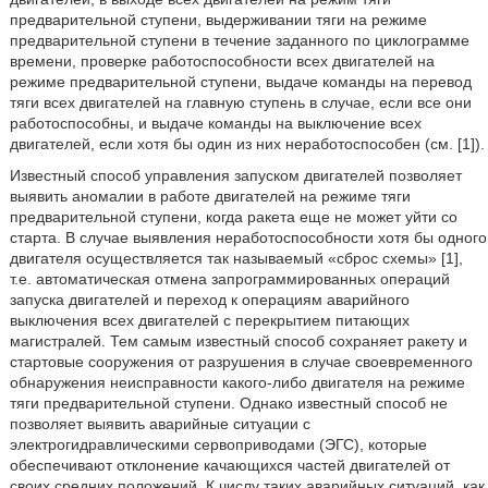
предварительной ступени, выдерживании тяги на режиме
предварительной ступени в течение заданного по циклограмме
времени, проверке работоспособности всех двигателей на
режиме предварительной ступени, выдаче команды на перевод
тяги всех двигателей на главную ступень в случае, если все они
работоспособны, и выдаче команды на выключение всех
двигателей, если хотя бы один из них неработоспособен (см. [1]).
Известный способ управления запуском двигателей позволяет
выявить аномалии в работе двигателей на режиме тяги
предварительной ступени, когда ракета еще не может уйти со
старта. В случае выявления неработоспособности хотя бы одного
двигателя осуществляется так называемый «сброс схемы» [1],
т.е. автоматическая отмена запрограммированных операций
запуска двигателей и переход к операциям аварийного
выключения всех двигателей с перекрытием питающих
магистралей. Тем самым известный способ сохраняет ракету и
стартовые сооружения от разрушения в случае своевременного
обнаружения неисправности какого-либо двигателя на режиме
тяги предварительной ступени. Однако известный способ не
позволяет выявить аварийные ситуации с
электрогидравлическими сервоприводами (ЭГС), которые
обеспечивают отклонение качающихся частей двигателей от
своих средних положений. К числу таких аварийных ситуаций, как