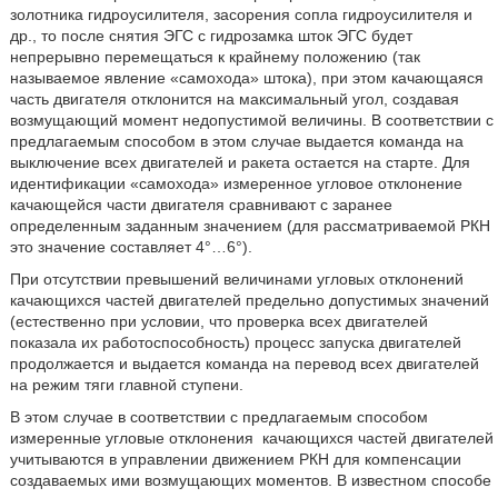
золотника гидроусилителя, засорения сопла гидроусилителя и
др., то после снятия ЭГС с гидрозамка шток ЭГС будет
непрерывно перемещаться к крайнему положению (так
называемое явление «самохода» штока), при этом качающаяся
часть двигателя отклонится на максимальный угол, создавая
возмущающий момент недопустимой величины. В соответствии с
предлагаемым способом в этом случае выдается команда на
выключение всех двигателей и ракета остается на старте. Для
идентификации «самохода» измеренное угловое отклонение
качающейся части двигателя сравнивают с заранее
определенным заданным значением (для рассматриваемой РКН
это значение составляет 4°…6°).
При отсутствии превышений величинами угловых отклонений
качающихся частей двигателей предельно допустимых значений
(естественно при условии, что проверка всех двигателей
показала их работоспособность) процесс запуска двигателей
продолжается и выдается команда на перевод всех двигателей
на режим тяги главной ступени.
В этом случае в соответствии с предлагаемым способом
измеренные угловые отклонения
качающихся частей двигателей
учитываются в управлении движением РКН для компенсации
создаваемых ими возмущающих моментов. В известном способе