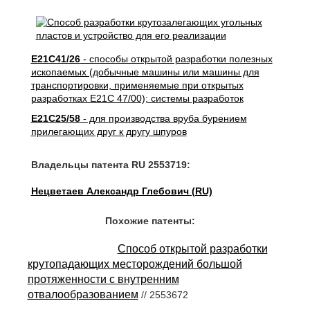
E21C41/26
- способы открытой разработки полезных
ископаемых (добычные машины или машины для
транспортировки, применяемые при открытых
разработках E21C 47/00); системы разработок
E21C25/58
- для производства вруба бурением
прилегающих друг к другу шпуров
Владельцы патента RU 2553719:
Нецветаев Александр Глебович (RU)
Похожие патенты:
Способ открытой разработки
крутопадающих месторождений большой
протяженности с внутренним
отвалообразованием
// 2553672