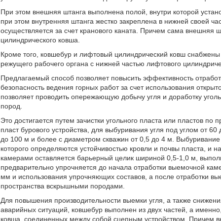
При этом внешняя штанга выполнена полой, внутри которой уста
при этом внутренняя штанга жестко закреплена в нижней своей ч
осуществляется за счет кранового каната. Причем сама внешняя
цилиндрического ковша.
Кроме того, ковшебур и лифтовый цилиндрический ковш снабжены
режущего рабочего органа с нижней частью лифтового цилиндриче
Предлагаемый способ позволяет повысить эффективность отработ
безопасность ведения горных работ за счет использования открыто
позволяет проводить опережающую добычу угля и доработку угол
пород.
Это достигается путем зачистки угольного пласта или пластов по
пласт бурового устройства, для выбуривания угля под углом от 60 
до 100 м и более с диаметром скважин от 0,5 до 4 м. Выбуриван
которого определяются устойчивостью кровли и почвы пласта, и н
камерами оставляется барьерный целик шириной 0,5-1,0 м, вып
предварительно упрочняется до начала отработки выемочной кам
мм и использования упрочняющих составов, а после отработки в
пространства вскрышными породами.
Для повышения производительности выемки угля, а также снижени
аварийных ситуаций, ковшебур выполнен из двух частей, а именно
ковша, соединенных между собой сцепным устройством. Причем в