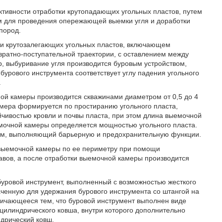
тивности отработки крутопадающих угольных пластов, путем
ом для проведения опережающей выемки угля и доработки
пород.
тки крутозалегающих угольных пластов, включающем
вратно-поступательной траектории, с оставлением между
, выбуривание угля производится буровым устройством,
бурового инструмента соответствует углу падения угольного
.
ной камеры производится скважинами диаметром от 0,5 до 4
амера формируется по простиранию угольного пласта,
чивостью кровли и почвы пласта, при этом длина выемочной
емочной камеры определяется мощностью угольного пласта.
 м, выполняющий барьерную и предохранительную функции.
 выемочной камеры по ее периметру при помощи
вов, а после отработки выемочной камеры производится
буровой инструмент, выполненный с возможностью жесткого
аченную для удержания бурового инструмента со штангой на
личающееся тем, что буровой инструмент выполнен виде
цилиндрического ковша, внутри которого дополнительно
ндрический ковш.