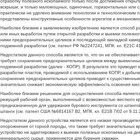
отработку полезного ископаемого только после достижения откр
вскрыши, и только маломощных, одиночных, горизонтальных или с
практически не уделено внимание технологии и технологическим 
представлены конструктивные особенности агрегатов и механизмов
Наиболее близким к заявляемому изобретению является способ ра
или иных выработок путем открытой разработки и выемки полезн
ними предохранительных целиков и последующей закладкой камер
подземной разработки (см. патент РФ №2247241, МПК. кл. E21C 41/0
Недостатком данного способа является то, что он не обеспечивае
требует сохранение предохранительных целиков между выемочны
подземной разработки (далее - КОПР). В результате это приводит
разработки пластов, проводимой с использованием КОПР, к добы
сохранение предохранительных целиков приводит к существенным 
значительно снижает экономическую эффективность освоения ме
Наиболее близким решением для осуществления способа является
режущий рабочий орган, выполненный с возможностью жесткого кр
предназначенную для удержания бурового инструмента со штангой
штанги (см. патент США №6814167 B2, МПК. кл. E21B 7/02 от 9.11.20
Недостатком данного устройства является его низкая производител
опорожнения от горной породы, что также требует значительных в
устройство не адаптировано к выемке полезных ископаемых на д
минерального сырья, применяется для бурения скважин.