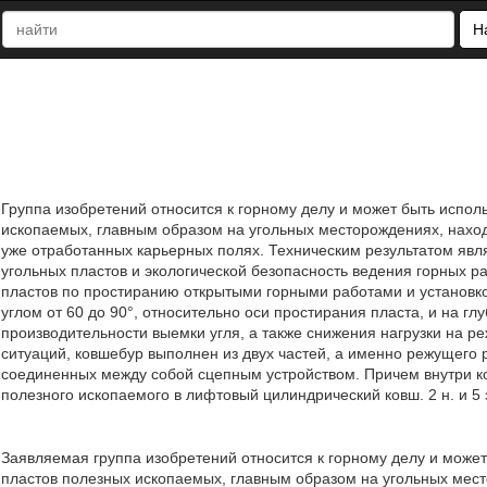
Н
Группа изобретений относится к горному делу и может быть испол
ископаемых, главным образом на угольных месторождениях, нахо
уже отработанных карьерных полях. Техническим результатом яв
угольных пластов и экологической безопасность ведения горных ра
пластов по простиранию открытыми горными работами и установкой
углом от 60 до 90°, относительно оси простирания пласта, и на г
производительности выемки угля, а также снижения нагрузки на 
ситуаций, ковшебур выполнен из двух частей, а именно режущего 
соединенных между собой сцепным устройством. Причем внутри к
полезного ископаемого в лифтовый цилиндрический ковш. 2 н. и 5 з
Заявляемая группа изобретений относится к горному делу и може
пластов полезных ископаемых, главным образом на угольных мес