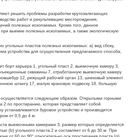
оляют решить проблемы разработки крутозалегающих
зводство работ и рекультивацию месторождения,
ений полезных ископаемых. Кроме того, данное
 при выемке полезных ископаемых, а также экологическую
х угольных пластов полезных ископаемых: а) вид сбоку,
 схема устройства для осуществления предлагаемого способа;
т борт карьера 1, угольный пласт 2, выемочную камеру 3,
 инъекционные скважины 7, отработанную выемочную камеру
, ковшебур 12, режущий рабочий орган 13, шнековый элемент
реннюю штангу 17, малую крановую подвеску 18, большую
ов осуществляется следующим образом. Открытыми горными
а 2 по простиранию, которая представляет собой
 устанавливается буровое устройство и производится
ом от 0,5 до 4 м.
аста выемочными камерами 3, размер которых определяется
 (b) угольного пласта 2 и составляет от 6 до 30 м. При
оне от 60 до 90° относительно оси простирания пласта (α).