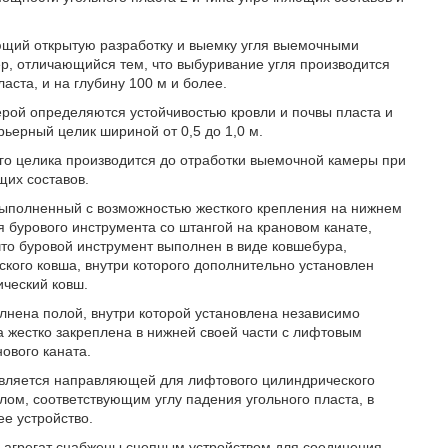
ающий открытую разработку и выемку угля выемочными
р, отличающийся тем, что выбуривание угля производится
ласта, и на глубину 100 м и более.
ерой определяются устойчивостью кровли и почвы пласта и
рьерный целик шириной от 0,5 до 1,0 м.
ого целика производится до отработки выемочной камеры при
их составов.
 выполненный с возможностью жесткого крепления на нижнем
 бурового инструмента со штангой на крановом канате,
то буровой инструмент выполнен в виде ковшебура,
кого ковша, внутри которого дополнительно установлен
ический ковш.
олнена полой, внутри которой установлена независимо
 жестко закреплена в нижней своей части с лифтовым
ового каната.
а является направляющей для лифтового цилиндрического
лом, соответствующим углу падения угольного пласта, в
е устройство.
ый агрегат снабжены сцепным устройством для соединения