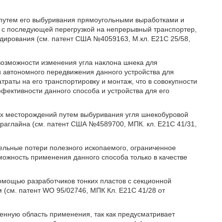
а путем его выбуривания прямоугольными выработками и
, с последующей перегрузкой на непрерывный транспортер,
адирования (см. патент США №4059163, М.кл. E21C 25/58,
 возможности изменения угла наклона шнека для
и автономного передвижения данного устройства для
атраты на его транспортировку и монтаж, что в совокупности
ффективности данного способа и устройства для его
ых месторождений путем выбуривания угля шнекобуровой
драглайна (см. патент США №4589700, МПК. кл. E21C 41/31,
тельные потери полезного ископаемого, ограниченное
можность применения данного способа только в качестве
помощью разработчиков тонких пластов с секционной
(см. патент WO 95/02746, МПК Кл. E21C 41/28 от
ченную область применения, так как предусматривает