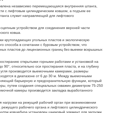
новлена независимо перемещающаяся внутренняя штанга,
асти с лифтовым цилиндрическим ковшом, а подъем ее
 штанга служит направляющей для лифтового
 сцепным устройством для соединения верхней части
ского ковша.
ки крутопадающих угольных пластов и экологическую
го способа в сочетании с буровым устройством, что
ьных пластов до лицензионных границ без выемки вскрышных
 простиранию открытыми горными работами и установкой на
до 90°, относительно оси простирания пласта, и на глубину
ие угля производится выемочными камерами, размеры
аходятся в диапазоне от 6 до 30 м. Между выемочными
олняющий барьерную и предохранительную функции, который
еры, путем создания специальных скважин диаметром 75-250
ыемочной камеры производится закладка выработанного
я нагрузки на режущий рабочий орган при возникновении
, режущего рабочего органа и лифтового цилиндрического
нутри ковшебура установлен шнековый элемент для загрузки