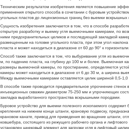
Техническим результатом изобретения является повышение эффек
применения открытого способа в сочетании с буровым устройств
угольных пластов до лицензионных границ без выемки вскрышных 
Сущность изобретения заключается в том, что в способе разрабо
открытую разработку и выемку угля выемочными камерами, по воз
ними предохранительных целиков и последующей закладкой камер
размещенным на головке угольного пласта, при этом угол наклона 
пласта и может находиться в диапазоне от 60 до 90° к горизонтали
Способ также заключается в том, что выбуривание угля из выемоч
м, по падению пласта, на глубину до 100 м и более. Выемочная к
размеры выемочной камеры, по простиранию, определяются устой
камеры может находиться в диапазоне от 6 до 30 м, а ширина вы
Между выемочными камерами оставляется целик шириной 0,5-1,0
В способе также проводится предварительное упрочнение стенок
инъекционных скважин диаметром 75-250 мм и упрочняющих соста
закладка выработанного пространства вскрышными породами.
Буровое устройство для выемки полезного ископаемого содержит 
крепления на нижнем конце штанги, крановую подвеску, предназн
крановом канате, привод для приведения во вращение штанги, от
ковшебура, состоящего из режущего рабочего органа и лифтового 
установлен шнековый элемент для загрузки угля в лифтовый цили