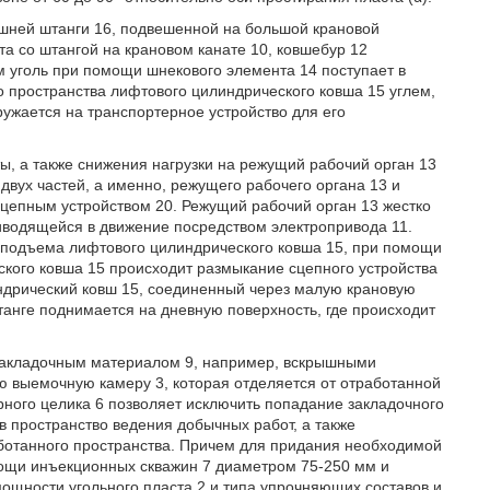
шней штанги 16, подвешенной на большой крановой
а со штангой на крановом канате 10, ковшебур 12
м уголь при помощи шнекового элемента 14 поступает в
 пространства лифтового цилиндрического ковша 15 углем,
ружается на транспортерное устройство для его
, а также снижения нагрузки на режущий рабочий орган 13
двух частей, а именно, режущего рабочего органа 13 и
цепным устройством 20. Режущий рабочий орган 13 жестко
иводящейся в движение посредством электропривода 11.
я подъема лифтового цилиндрического ковша 15, при помощи
кого ковша 15 происходит размыкание сцепного устройства
ндрический ковш 15, соединенный через малую крановую
анге поднимается на дневную поверхность, где происходит
 закладочным материалом 9, например, вскрышными
 выемочную камеру 3, которая отделяется от отработанной
ного целика 6 позволяет исключить попадание закладочного
в пространство ведения добычных работ, а также
аботанного пространства. Причем для придания необходимой
ощи инъекционных скважин 7 диаметром 75-250 мм и
мощности угольного пласта 2 и типа упрочняющих составов и