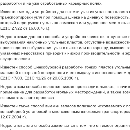
разработки и на уже отработанных карьерных полях.
Известен метод и устройство для выемки угля из угольного пласт
транспортировки угля при помощи шнека на дневную поверхность
который перегружает уголь на самосвал или удаленное место скл
E21C 27/22 от 16.08.76 г.).
Недостатками данного способа и устройства являются отсутствие
выбуривания наклонных угольных пластов, отсутствие возможност
производства выбуривания угля в шахте или по карьеру, высокие з
указанных недостатков приводит к низкой производительности и э
осуществления.
Известен способ шнекобуровой разработки тонких пластов угольн
машиной с открытой поверхности и его выдачу с использованием 
E21C 47/00, E21C 41/26 от 20.05.1986 г.).
Недостатком способа является низкая производительность, значи
применение для разработки угольных месторождений, а также воз
вспомогательного процесса.
Известен также способ выемки запасов полезного ископаемого с 
конвейерной установкой и многозвенным шнековым транспортером 
12.07.2004 г.).
Недостаток этого способа заключается в том, что он имеет ограни