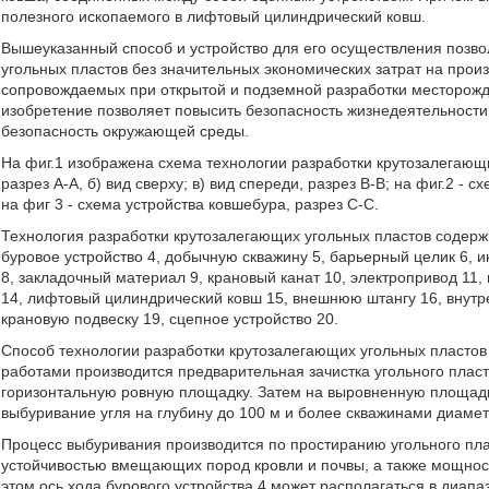
полезного ископаемого в лифтовый цилиндрический ковш.
Вышеуказанный способ и устройство для его осуществления позв
угольных пластов без значительных экономических затрат на прои
сопровождаемых при открытой и подземной разработки месторожд
изобретение позволяет повысить безопасность жизнедеятельности
безопасность окружающей среды.
На фиг.1 изображена схема технологии разработки крутозалегающи
разрез А-А, б) вид сверху; в) вид спереди, разрез В-В; на фиг.2 -
на фиг 3 - схема устройства ковшебура, разрез С-С.
Технология разработки крутозалегающих угольных пластов содержи
буровое устройство 4, добычную скважину 5, барьерный целик 6,
8, закладочный материал 9, крановый канат 10, электропривод 11
14, лифтовый цилиндрический ковш 15, внешнюю штангу 16, внут
крановую подвеску 19, сцепное устройство 20.
Способ технологии разработки крутозалегающих угольных пласт
работами производится предварительная зачистка угольного пласт
горизонтальную ровную площадку. Затем на выровненную площадку
выбуривание угля на глубину до 100 м и более скважинами диаметр
Процесс выбуривания производится по простиранию угольного пл
устойчивостью вмещающих пород кровли и почвы, а также мощностью
этом ось хода бурового устройства 4 может располагаться в диапаз