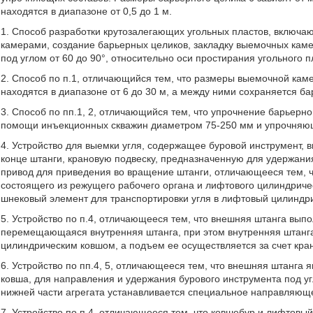
находятся в диапазоне от 0,5 до 1 м.
1. Способ разработки крутозалегающих угольных пластов, включ
камерами, создание барьерных целиков, закладку выемочных каме
под углом от 60 до 90°, относительно оси простирания угольного п
2. Способ по п.1, отличающийся тем, что размеры выемочной кам
находятся в диапазоне от 6 до 30 м, а между ними сохраняется ба
3. Способ по пп.1, 2, отличающийся тем, что упрочнение барьерн
помощи инъекционных скважин диаметром 75-250 мм и упрочняющ
4. Устройство для выемки угля, содержащее буровой инструмент,
конце штанги, крановую подвеску, предназначенную для удержания
привод для приведения во вращение штанги, отличающееся тем, ч
состоящего из режущего рабочего органа и лифтового цилиндричес
шнековый элемент для транспортировки угля в лифтовый цилиндр
5. Устройство по п.4, отличающееся тем, что внешняя штанга вып
перемещающаяся внутренняя штанга, при этом внутренняя штанга
цилиндрическим ковшом, а подъем ее осуществляется за счет кран
6. Устройство по пп.4, 5, отличающееся тем, что внешняя штанг
ковша, для направления и удержания бурового инструмента под уг
нижней части агрегата устанавливается специальное направляюще
7. Устройство по п.4, отличающееся тем, что ковшебур и лифтов