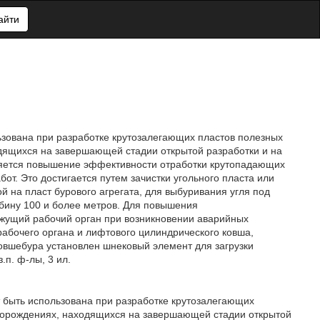
айти
ьзована при разработке крутозалегающих пластов полезных
дящихся на завершающей стадии открытой разработки и на
ляется повышение эффективности отработки крутопадающих
бот. Это достигается путем зачистки угольного пласта или
 на пласт бурового агрегата, для выбуривания угля под
лубину 100 и более метров. Для повышения
режущий рабочий орган при возникновении аварийных
рабочего органа и лифтового цилиндрического ковша,
овшебура установлен шнековый элемент для загрузки
.п. ф-лы, 3 ил.
т быть использована при разработке крутозалегающих
торождениях, находящихся на завершающей стадии открытой