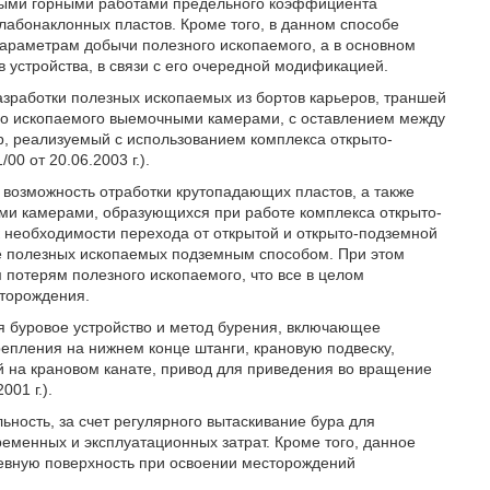
ытыми горными работами предельного коэффициента
лабонаклонных пластов. Кроме того, в данном способе
параметрам добычи полезного ископаемого, а в основном
 устройства, в связи с его очередной модификацией.
зработки полезных ископаемых из бортов карьеров, траншей
ого ископаемого выемочными камерами, с оставлением между
, реализуемый с использованием комплекса открыто-
0 от 20.06.2003 г.).
т возможность отработки крутопадающих пластов, а также
ми камерами, образующихся при работе комплекса открыто-
 к необходимости перехода от открытой и открыто-подземной
че полезных ископаемых подземным способом. При этом
потерям полезного ископаемого, что все в целом
сторождения.
 буровое устройство и метод бурения, включающее
епления на нижнем конце штанги, крановую подвеску,
 на крановом канате, привод для приведения во вращение
01 г.).
ьность, за счет регулярного вытаскивание бура для
ременных и эксплуатационных затрат. Кроме того, данное
невную поверхность при освоении месторождений