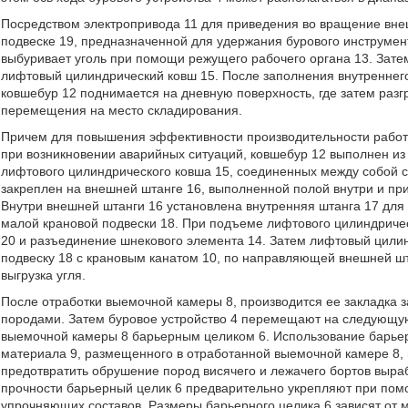
Посредством электропривода 11 для приведения во вращение вне
подвеске 19, предназначенной для удержания бурового инструмент
выбуривает уголь при помощи режущего рабочего органа 13. Зате
лифтовый цилиндрический ковш 15. После заполнения внутреннего
ковшебур 12 поднимается на дневную поверхность, где затем разг
перемещения на место складирования.
Причем для повышения эффективности производительности работы
при возникновении аварийных ситуаций, ковшебур 12 выполнен из 
лифтового цилиндрического ковша 15, соединенных между собой с
закреплен на внешней штанге 16, выполненной полой внутри и пр
Внутри внешней штанги 16 установлена внутренняя штанга 17 дл
малой крановой подвески 18. При подъеме лифтового цилиндричес
20 и разъединение шнекового элемента 14. Затем лифтовый цили
подвеску 18 с крановым канатом 10, по направляющей внешней шт
выгрузка угля.
После отработки выемочной камеры 8, производится ее закладка
породами. Затем буровое устройство 4 перемещают на следующую
выемочной камеры 8 барьерным целиком 6. Использование барьер
материала 9, размещенного в отработанной выемочной камере 8, 
предотвратить обрушение пород висячего и лежачего бортов выр
прочности барьерный целик 6 предварительно укрепляют при пом
упрочняющих составов. Размеры барьерного целика 6 зависят от 