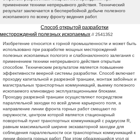
применении техники непрерывного действия. Технический
результат заключается в бесперебойной добыче полезного
ископаемого по всему фронту ведения работ.
Способ открытой разработки
месторождений полезных ископаемых
// 2541352
Изобретение относится к горной промышленности и может быть
использовано при разработке мощных месторождений
полезных ископаемых пологого и слабонаклонного залегания с
применением техники непрерывного действия открытым
способом. Техническим результатом является повышение
эффективности веерной системы разработки. Способ включает
проходку капитальной и разрезной траншеи, монтаж забойных и
магистральных транспортных коммуникаций, выемку полезного
ископаемого клиновидно эксплуатационными блоками.
Проходку разрезной траншеи осуществляют посредством
параллельной заходки по всей длине карьерного поля, а
направление линии фронта горных работ смещают по
окружности, центром которой является стационарный
поворотный пункт транспортных коммуникаций с радиусом R,
равным максимальной ширине экскаваторной заходки для
соблюдения параллельности оси транспортных коммуникаций к
линии фронта горных работ. При этом образующийся угол αi