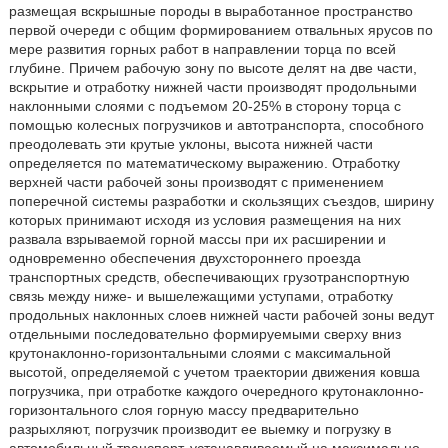
размещая вскрышные породы в выработанное пространство
первой очереди с общим формированием отвальных ярусов по
мере развития горных работ в направлении торца по всей
глубине. Причем рабочую зону по высоте делят на две части,
вскрытие и отработку нижней части производят продольными
наклонными слоями с подъемом 20-25% в сторону торца с
помощью колесных погрузчиков и автотранспорта, способного
преодолевать эти крутые уклоны, высота нижней части
определяется по математическому выражению. Отработку
верхней части рабочей зоны производят с применением
поперечной системы разработки и скользящих съездов, ширину
которых принимают исходя из условия размещения на них
развала взрываемой горной массы при их расширении и
одновременно обеспечения двухстороннего проезда
транспортных средств, обеспечивающих грузотранспортную
связь между ниже- и вышележащими уступами, отработку
продольных наклонных слоев нижней части рабочей зоны ведут
отдельными последовательно формируемыми сверху вниз
крутонаклонно-горизонтальными слоями с максимальной
высотой, определяемой с учетом траектории движения ковша
погрузчика, при отработке каждого очередного крутонаклонно-
горизонтального слоя горную массу предварительно
разрыхляют, погрузчик производит ее выемку и погрузку в