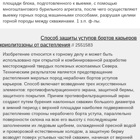
площади блока, подготовленного к выемке, с помощью
многоштангового бурильного агрегата, после чего осуществляют
выемку горных пород машинными способами, разрушая целики
горной породы между скважинами. 1 з.п. ф-лы.
Способ защиты уступов бортов карьеров
криолитозоны от растепления
// 2551583
Изобретение относится к горному делу и может быть
использовано при открытой и комбинированной разработке
месторождений твердых полезных ископаемых Севера.
Техническим результатом является предотвращение
растепления мерзлых пород нерабочих бортов уступов
карьеров. Способ включает возведение трех искусственных
элементов: противофильтрационного экрана, защитной бермы,
защитного покрытия. Причем противофильтрационный экран
создают путем бурения наклонных скважин большого диаметра
в зимний период с верхней площадки наиболее подверженной
растеплению стороны нерабочего борта уступа, параллельно
поверхности склона на всю его высоту с последующим
заполнением их ледовым щебнем, охлажденной пресной водой
и проморозкой естественным холодом, а защитную берму
возводят поверх устьевых частей скважин, начиная от верхней