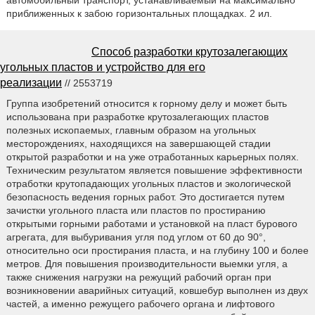
автомобильный транспорт, устанавливаемый на максимально
приближенных к забою горизонтальных площадках. 2 ил.
Способ разработки крутозалегающих
угольных пластов и устройство для его
реализации
// 2553719
Группа изобретений относится к горному делу и может быть
использована при разработке крутозалегающих пластов
полезных ископаемых, главным образом на угольных
месторождениях, находящихся на завершающей стадии
открытой разработки и на уже отработанных карьерных полях.
Техническим результатом является повышение эффективности
отработки крутопадающих угольных пластов и экологической
безопасность ведения горных работ. Это достигается путем
зачистки угольного пласта или пластов по простиранию
открытыми горными работами и установкой на пласт бурового
агрегата, для выбуривания угля под углом от 60 до 90°,
относительно оси простирания пласта, и на глубину 100 и более
метров. Для повышения производительности выемки угля, а
также снижения нагрузки на режущий рабочий орган при
возникновении аварийных ситуаций, ковшебур выполнен из двух
частей, а именно режущего рабочего органа и лифтового