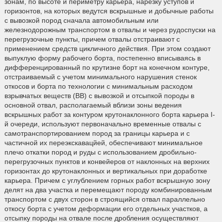
зонам, по высоте и периметру карьера, нарезку уступов и
горизонтов, на которых ведутся вскрышные и добычные работы
с вывозкой пород сначала автомобильным или
железнодорожным транспортом в отвалы и через рудоспуски на
перегрузочные пункты, причем отвалы отстраивают с
применением средств цикличного действия. При этом создают
выпуклую форму рабочего борта, постепенно вписываясь в
дифференцированный по крутизне борт на конечном контуре,
отстраиваемый с учетом минимального нарушения стенок
откосов и борта по технологии с минимальным расходом
взрывчатых веществ (ВВ) с вывозкой и отсыпкой породы в
основной отвал, располагаемый вблизи зоны ведения
вскрышных работ за контуром крутонаклонного борта карьера I-
й очереди, используют первоначально временные отвалы с
самотранспортированием пород за границы карьера и с
частичной их переэкскавацйей, обеспечивают минимальное
плечо откатки пород и руды с использованием дробильно-
перегрузочных пунктов и конвейеров от наклонных на верхних
горизонтах до крутонаклонных и вертикальных при доработке
карьера. Причем с углублением горных работ вскрышную зону
делят на два участка и перемещают породу комбинированным
транспортом с двух сторон в строящийся отвал параллельно
откосу борта с учетом деформации его отдельных участков, а
отсыпку породы на отвале после дробления осуществляют