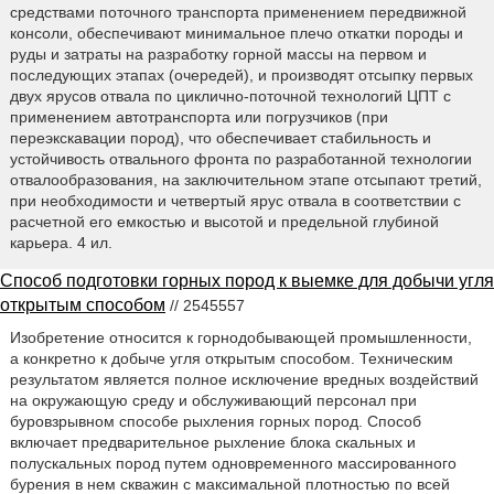
средствами поточного транспорта применением передвижной
консоли, обеспечивают минимальное плечо откатки породы и
руды и затраты на разработку горной массы на первом и
последующих этапах (очередей), и производят отсыпку первых
двух ярусов отвала по циклично-поточной технологий ЦПТ с
применением автотранспорта или погрузчиков (при
переэкскавации пород), что обеспечивает стабильность и
устойчивость отвального фронта по разработанной технологии
отвалообразования, на заключительном этапе отсыпают третий,
при необходимости и четвертый ярус отвала в соответствии с
расчетной его емкостью и высотой и предельной глубиной
карьера. 4 ил.
Способ подготовки горных пород к выемке для добычи угля
открытым способом
// 2545557
Изобретение относится к горнодобывающей промышленности,
а конкретно к добыче угля открытым способом. Техническим
результатом является полное исключение вредных воздействий
на окружающую среду и обслуживающий персонал при
буровзрывном способе рыхления горных пород. Способ
включает предварительное рыхление блока скальных и
полускальных пород путем одновременного массированного
бурения в нем скважин с максимальной плотностью по всей