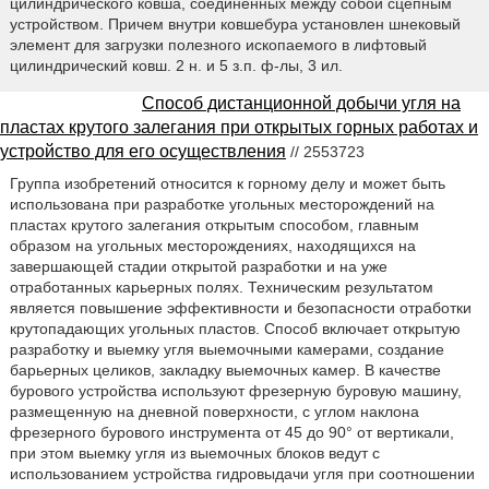
цилиндрического ковша, соединенных между собой сцепным
устройством. Причем внутри ковшебура установлен шнековый
элемент для загрузки полезного ископаемого в лифтовый
цилиндрический ковш. 2 н. и 5 з.п. ф-лы, 3 ил.
Способ дистанционной добычи угля на
пластах крутого залегания при открытых горных работах и
устройство для его осуществления
// 2553723
Группа изобретений относится к горному делу и может быть
использована при разработке угольных месторождений на
пластах крутого залегания открытым способом, главным
образом на угольных месторождениях, находящихся на
завершающей стадии открытой разработки и на уже
отработанных карьерных полях. Техническим результатом
является повышение эффективности и безопасности отработки
крутопадающих угольных пластов. Способ включает открытую
разработку и выемку угля выемочными камерами, создание
барьерных целиков, закладку выемочных камер. В качестве
бурового устройства используют фрезерную буровую машину,
размещенную на дневной поверхности, с углом наклона
фрезерного бурового инструмента от 45 до 90° от вертикали,
при этом выемку угля из выемочных блоков ведут с
использованием устройства гидровыдачи угля при соотношении