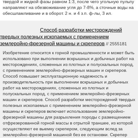
твердой и жидкой фазы равном 1:3, после чего угольную пульпу
направляют на обезвоживание угля до 7-8%, а сточные воды на
обесшламливание и в оборот. 2 н. и 4 з.п. ф-лы, 3 ил.
Способ разработки месторождений
твердых полезных ископаемых с применением
землеройно-фрезерной машины и скреперов
// 2555181
Изобретение относится к горной промышленности и может быть
использовано при выполнении вскрышных и добычных работ на
месторождениях, сложенных из плотных и полускальных пород,
с применением землеройно-фрезерных машин и скреперов.
Способ повышает эксплуатационную надежность и
производительность при выполнении вскрышных и добычных
работ на месторождениях, сложенных из плотных и
полускальных пород, с применением землеройно-фрезерных
машин и скреперов. Способ разработки месторождений твердых
полезных ископаемых с применением землеройно-фрезерной
машины и скреперов включает использование землеройно-
фрезерной машины для разрыхления породы с размещением
отфрезерованной горной массы в отрытой траншее, из которой
осуществляют ее выемку скрепером, следующим вслед за
землеройно-фрезерной машиной без ее остановки. Скрепер