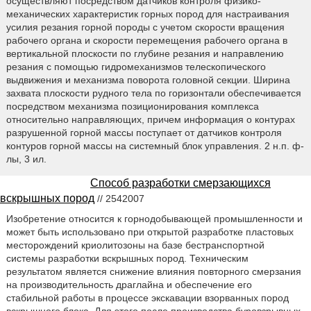
осуществляют посредством датчиков контроля физико-
механических характеристик горных пород для настраивания
усилия резания горной породы с учетом скорости вращения
рабочего органа и скорости перемещения рабочего органа в
вертикальной плоскости по глубине резания и направлению
резания с помощью гидромеханизмов телескопического
выдвижения и механизма поворота головной секции. Ширина
захвата плоскости рудного тела по горизонтали обеспечивается
посредством механизма позиционирования комплекса
относительно направляющих, причем информация о контурах
разрушенной горной массы поступает от датчиков контроля
контуров горной массы на системный блок управления. 2 н.п. ф-
лы, 3 ил.
Способ разработки смерзающихся
вскрышных пород
// 2542007
Изобретение относится к горнодобывающей промышленности и
может быть использовано при открытой разработке пластовых
месторождений криолитозоны на базе бестранспортной
системы разработки вскрышных пород. Техническим
результатом является снижение влияния повторного смерзания
на производительность драглайна и обеспечение его
стабильной работы в процессе экскавации взорванных пород
вскрышного блока. Для этого после производства буровзрывных