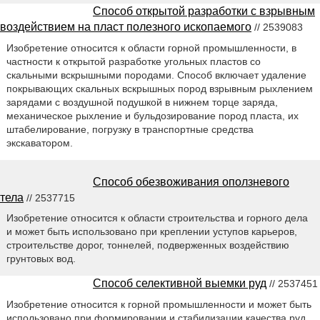
Способ открытой разработки с взрывным
воздействием на пласт полезного ископаемого
// 2539083
Изобретение относится к области горной промышленности, в
частности к открытой разработке угольных пластов со
скальными вскрышными породами. Способ включает удаление
покрывающих скальных вскрышных пород взрывным рыхлением
зарядами с воздушной подушкой в нижнем торце заряда,
механическое рыхление и бульдозирование пород пласта, их
штабелирование, погрузку в транспортные средства
экскаватором.
Способ обезвоживания оползневого
тела
// 2537715
Изобретение относится к области строительства и горного дела
и может быть использовано при креплении уступов карьеров,
строительстве дорог, тоннелей, подверженных воздействию
грунтовых вод.
Способ селективной выемки руд
// 2537451
Изобретение относится к горной промышленности и может быть
использовано при формировании и стабилизации качества руд