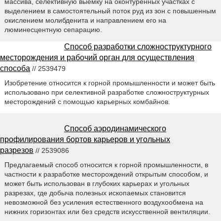
массива, селективную выемку на оконтуренных участках с
выделением в самостоятельный поток руд из зон с повышенным
окислением молибденита и направлением его на
люминесцентную сепарацию.
Способ разработки сложноструктурного
месторождения и рабочий орган для осуществления
способа
// 2539479
Изобретение относится к горной промышленности и может быть
использовано при селективной разработке сложноструктурных
месторождений с помощью карьерных комбайнов.
Способ аэродинамического
профилирования бортов карьеров и угольных
разрезов
// 2539086
Предлагаемый способ относится к горной промышленности, в
частности к разработке месторождений открытым способом, и
может быть использован в глубоких карьерах и угольных
разрезах, где добыча полезных ископаемых становится
невозможной без усиления естественного воздухообмена на
нижних горизонтах или без средств искусственной вентиляции.