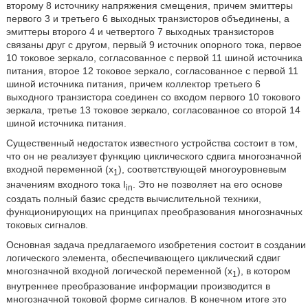
второму 8 источнику напряжения смещения, причем эмиттеры
первого 3 и третьего 6 выходных транзисторов объединены, а
эмиттеры второго 4 и четвертого 7 выходных транзисторов
связаны друг с другом, первый 9 источник опорного тока, первое
10 токовое зеркало, согласованное с первой 11 шиной источника
питания, второе 12 токовое зеркало, согласованное с первой 11
шиной источника питания, причем коллектор третьего 6
выходного транзистора соединен со входом первого 10 токового
зеркала, третье 13 токовое зеркало, согласованное со второй 14
шиной источника питания.
Существенный недостаток известного устройства состоит в том,
что он не реализует функцию циклического сдвига многозначной
входной переменной (x
), соответствующей многоуровневым
1
значениям входного тока I
. Это не позволяет на его основе
in
создать полный базис средств вычислительной техники,
функционирующих на принципах преобразования многозначных
токовых сигналов.
Основная задача предлагаемого изобретения состоит в создании
логического элемента, обеспечивающего циклический сдвиг
многозначной входной логической переменной (x
), в котором
1
внутреннее преобразование информации производится в
многозначной токовой форме сигналов. В конечном итоге это