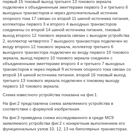
первый 15 токовый выход третьего 13 токового зеркала
подключен к объединенным эмиттерами первого 3 и третьего 6
выходных транзисторов и через дополнительный источник
опорного тока 17 связан со второй 11 шиной источника питания,
коллекторы первого 3 и второго 4 выходных транзисторов
соединены со второй 14 шиной источника питания, токовый
выход второго 12 токового зеркала связан с выходом устройства
2, коллектор четвертого 7 выходного транзистора подключен ко
входу второго 12 токового зеркала, коллектор третьего 6
выходного транзистора подключен ко входу первого 10 токового
зеркала, выход первого 10 токового зеркала соединен с
объединенными эмиттерами второго 4 и третьего 7 выходных
транзисторов и через первый 9 источник опорного тока связан со
второй 14 шиной источника питания, второй 16 токовый выход
третьего 13 токового зеркала подключен к токовому выходу
первого 10 токового зеркала.
Схема известного устройства показана на фиг.1.
На фиг.2 представлена схема заявляемого устройства в
соответствии с формулой изобретения.
На фиг.3 приведена схема исследованного в среде MC9
заявляемого устройства фиг.2 с конкретным выполнением его
функциональных узлов 10, 12, 13 на биполярных транзисторах.