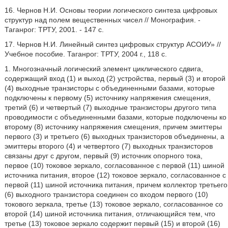
16. Чернов Н.И. Основы теории логического синтеза цифровых
структур над полем вещественных чисел // Монография. -
Таганрог: ТРТУ, 2001. - 147 с.
17. Чернов Н.И. Линейный синтез цифровых структур АСОИУ» //
Учебное пособие. Таганрог: ТРТУ, 2004 г., 118 с.
1. Многозначный логический элемент циклического сдвига,
содержащий вход (1) и выход (2) устройства, первый (3) и второй
(4) выходные транзисторы с объединенными базами, которые
подключены к первому (5) источнику напряжения смещения,
третий (6) и четвертый (7) выходные транзисторы другого типа
проводимости с объединенными базами, которые подключены ко
второму (8) источнику напряжения смещения, причем эмиттеры
первого (3) и третьего (6) выходных транзисторов объединены, а
эмиттеры второго (4) и четвертого (7) выходных транзисторов
связаны друг с другом, первый (9) источник опорного тока,
первое (10) токовое зеркало, согласованное с первой (11) шиной
источника питания, второе (12) токовое зеркало, согласованное с
первой (11) шиной источника питания, причем коллектор третьего
(6) выходного транзистора соединен со входом первого (10)
токового зеркала, третье (13) токовое зеркало, согласованное со
второй (14) шиной источника питания, отличающийся тем, что
третье (13) токовое зеркало содержит первый (15) и второй (16)