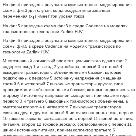
На фиг.4 приведены результаты компьютерного моделирования
схемы фиг.3 для случая, когда входная многозначная
переменная (x
) имеет три уровня токов.
1
На фиг.5 приведена схема фиг.3 в среде Cadence на моделях
транзисторов по технологии Zarlink HJV.
На фиг.6 приведены результаты компьютерного моделирования
схемы фиг.5 в среде Cadence на моделях транзисторов по
технологии Zarlink HJV.
Многозначный логический элемент циклического сдвига фиг.2
содержит вход 1 и выход 2 устройства, первый 3 и второй 4
выходные транзисторы с объединенными базами, которые
подключены к первому 5 источнику напряжения смещения,
третий 6 и четвертый 7 выходные транзисторы другого типа
проводимости с объединенными базами, которые подключены ко
второму 8 источнику напряжения смещения, причем эмиттеры
первого 3 и третьего 6 выходных транзисторов объединены, а
эмиттеры второго 4 и четвертого 7 выходных транзисторов
связаны друг с другом, первый 9 источник опорного тока, первое
10 токовое зеркало, согласованное с первой 11 шиной источника
питания, второе 12 токовое зеркало, согласованное с первой 11
шиной источника питания, причем коллектор третьего 6
выходного транзистора соединен со входом первого 10 токового