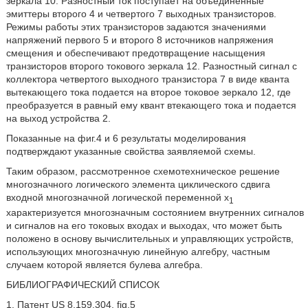
зеркала 10. Разностный ток поступает на объединенные
эмиттеры второго 4 и четвертого 7 выходных транзисторов.
Режимы работы этих транзисторов задаются значениями
напряжений первого 5 и второго 8 источников напряжения
смещения и обеспечивают предотвращение насыщения
транзисторов второго токового зеркала 12. Разностный сигнал с
коллектора четвертого выходного транзистора 7 в виде кванта
вытекающего тока подается на второе токовое зеркало 12, где
преобразуется в равный ему квант втекающего тока и подается
на выход устройства 2.
Показанные на фиг.4 и 6 результаты моделирования
подтверждают указанные свойства заявляемой схемы.
Таким образом, рассмотренное схемотехническое решение
многозначного логического элемента циклического сдвига
входной многозначной логической переменной x
1
характеризуется многозначным состоянием внутренних сигналов
и сигналов на его токовых входах и выходах, что может быть
положено в основу вычислительных и управляющих устройств,
использующих многозначную линейную алгебру, частным
случаем которой является булева алгебра.
БИБЛИОГРАФИЧЕСКИЙ СПИСОК
1. Патент US 8.159.304, fig.5