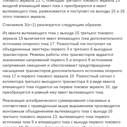
токового зеркала 13. С помощью третьего токового зеркала 13
входной втекающий квант тока x преобразуется в квант
вытекающего тока, размножается и поступает на выходы 15 и 16
этого токового зеркала.
Слагаемое 3(x÷1) реализуется следующим образом.
Из кванта вытекающего тока с выхода 15 третьего токового
зеркала 13 вычитается квант втекающего тока дополнительного
источника опорного тока 17. Разностный ток поступает на
объединенные эмиттеры первого 3 и третьего 6 выходных
транзисторов. Режимы работы этих транзисторов задаются
значениями напряжений первого 5 и второго 8 источников
напряжения смещения и обеспечивают предотвращение
насыщения транзисторов дополнительного источника опорного
тока 17 и первого токового зеркала 10. Разностный сигнал с
коллектора третьего выходного транзистора 6 в виде кванта
втекающего тока подается на первое токовое зеркало 10, где
преобразуется в равный ему квант вытекающего тока.
Реализация алгебраического суммирования слагаемых в
соответствии с приведенным выше выражением производится
монтажным объединением вытекающего тока с выхода 16
третьего токового зеркала 13, вытекающего тока первого
источника тока 9 и втекающего тока с выхода первого токового