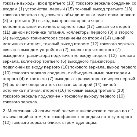
токовые выходы, вход третьего (13) токового зеркала соединен со
входом (1) устройства, первый (15) токовый выход третьего (13)
токового зеркала подключен к объединенным эмиттерам первого
(3) и третьего (6) выходных транзисторов и через
дополнительный источник опорного тока (17) связан со второй
(11) шиной источника питания, коллекторы первого (3) и второго
(4) выходных транзисторов соединены со второй (14) шиной
источника питания, токовый выход второго (12) токового зеркала
связан с выходом устройства (2), коллектор четвертого (7)
выходного транзистора подключен ко входу второго (12) токового
зеркала, коллектор третьего (6) выходного транзистора
подключен ко входу первого (10) токового зеркала, выход первого
(10) токового зеркала соединен с объединенными эмиттерами
второго (4) и третьего (7) выходных транзисторов и через первый
(9) источник опорного тока связан со второй (14) шиной
источника питания, второй (16) токовый выход третьего (13)
токового зеркала подключен к токовому выходу первого (10)
токового зеркала.
2. Многозначный логический элемент циклического сдвига по п.1,
отличающийся тем, что коэффициент передачи по току второго
(12) токового зеркала близок к трем единицам.