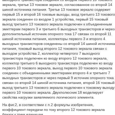
зеркала, третье 13 токовое зеркало, согласованное со второй 14
шиной источника питания. Третье 13 токовое зеркало содержит
первый 15 и второй 16 токовые выходы, вход третьего 13 токового
зеркала соединен со входом 1 устройства, первый 15 токовый
выход третьего 13 токового зеркала подключен к объединенным
эмиттерам первого 3 и третьего 6 выходных транзисторов и через
дополнительный источник опорного тока 17 связан со второй 11
шиной источника питания, коллекторы первого 3 и второго 4
выходных транзисторов соединены со второй 14 шиной источника
питания, токовый выход второго 12 токового зеркала связан с
выходом устройства 2, коллектор четвертого 7 выходного
транзистора подключен ко входу второго 12 токового зеркала,
коллектор третьего 6 выходного транзистора подключен ко входу
первого 10 токового зеркала, выход первого 10 токового зеркала
соединен с объединенными эмиттерами второго 4 и третьего 7
выходных транзисторов и через первый 9 источник опорного тока
связан со второй 14 шиной источника питания, второй 16 токовый
выход третьего 13 токового зеркала подключен к токовому выходу
первого 10 токового зеркала. Двухполюсник 18 моделирует
свойства нагрузки заявляемого логического элемента.
На фиг.2, в соответствии с п.2 формулы изобретения,
коэффициент передачи по току второго 12 токового зеркала
близок к трем единицам.