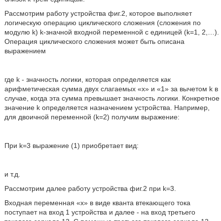
Рассмотрим работу устройства фиг.2, которое выполняет
логическую операцию циклического сложения (сложения по
модулю k) k-значной входной переменной с единицей (k=1, 2,…).
Операция циклического сложения может быть описана
выражением
где k - значность логики, которая определяется как
арифметическая сумма двух слагаемых «x» и «1» за вычетом k в
случае, когда эта сумма превышает значность логики. Конкретное
значение k определяется назначением устройства. Например,
для двоичной переменной (k=2) получим выражение:
При k=3 выражение (1) приобретает вид:
и т.д.
Рассмотрим далее работу устройства фиг.2 при k=3.
Входная переменная «x» в виде кванта втекающего тока
поступает на вход 1 устройства и далее - на вход третьего