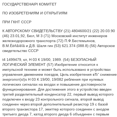
ГОСУДАРСТВЕHAIPI КОМИТЕТ
ПО ИЗОБРЕТЕНИЯМ И ОТКРЫТИЯМ
ПРИ ГКНТ СССР
К АВТОРСКОМУ СВИДЕТЕЛЬСТВУ (21) 4804600/21 (22) 20.03.90
(46) 23.01,92, Бюл, М 3 (71) Московский институт инженеров
железнодорожного транспорта (72) П.Ф.Бестемьянов,
В.M.Ëèñåíêîâ и Д.В. Шаля гин (53) 621.374 (088.8) (56) Авторское
свидетельство СССР
t4 1499479, кл, Н 03 К 19/00, 1989. (54) БЕЗОПАСНЫЙ
ЛОГИЧЕСКИЙ ЭЛЕМЕНТ (57) Изобретение относится к
импульсной технике и может быть использовано в устройствах
управления движением поездов, Цель изобретения вЂ” снижение
энергопот(sI)s Н 03 K 19/00, 19/082 ребления при нулевых
логических сигналах на входах и повышение достоверности
функционирования. Для достижения этого в устройство введен
третий разделительный конденсатор 22, первый вывод которого
подключен к входу 23 контрольного сигнала, второй вывод
соединен через второй дополнительный резистор 19 с базой
второго транзистора 17, эмиттер которого соединен с анодом
третьего диода 7, катод второго диода 6 объединен с первым