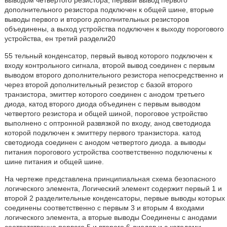
выводом четвертого резистора, первый вывод первого
дополнительного резистора подключен к общей шине, вторые
выводы первого и второго дополнительных резисторов
объединены, а выход устройства подключен к выходу порогового
устройства, ен третий раэдели20
55 тельный конденсатор, первый вывод которого подключен к
входу контрольного сигнала, второй вывод соединен с первым
выводом второго дополнительного резистора непосредственно и
через второй дополнительный резистор с базой второго
транзистора, эмиттер которого соединен с анодом третьего
диода, катод второго диода объединен с первым выводом
четвертого резистора и общей шиной, пороговое устройство
выполнено с оптронной развязкой по входу, анод светодиода
которой подключен к эмиттеру первого транзистора. катод
светодиода соединен с анодом четвертого диода. а выводы
питания порогового устройства соответственно подключены к
шине питания и общей шине.
На чертеже представлена принципиальная схема безопасного
логического элемента, Логический элемент содержит первый 1 и
второй 2 разделительные конденсаторы, первые выводы которых
соединены соответственно с первым 3 и вторым 4 входами
логического элемента, а вторые выводы Соединены с анодами