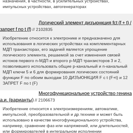
назначения, в частности, в усилительных устройствах,
импульсных устройствах, автогенераторах
Логический элемент дизъюнкция fct (f + t) /
запрет f по t (f)
// 2102835
Изобретение относится к электронике и предназначено для
использования в логических устройствах на комплементарных
МДП транзисторах, его задачей является упрощение
логического элемента, решаемой за счет изменения связей
истоков первого n-МДП и второго p-МДП транзисторов 3 и 2,
позволившего использовать общие p-канальный и n-канальный
МДП ключи 5 и 6 для формирования логических состояний
функции F по обоим выходам 10 ДИЗЪЮНКЦИЯ F с t (F+t) и 12
ЗАПРЕТ F по t (F)
Многофункциональное устройство генина
а.и. (варианты)
// 2106673
Изобретение относится к электроизмерениям, автоматике,
импульсной, преобразовательной и др.технике и может быть
использовано в качестве многофункционального устройства,
например, сравнение фаз или напряжений, или длительностей,
или формирователей в интегральном исполнении