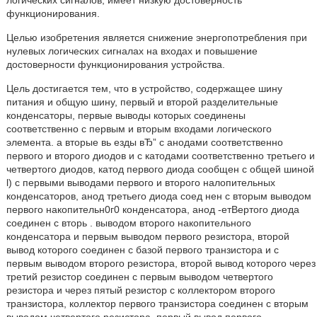
логических сигналов, имеет низкую достоверность
функционирования.
Целью изобретения является снижение энергопотребления при
нулевых логических сигналах на входах и повышение
достоверности функционирования устройства.
Цель достигается тем, что в устройство, содержащее шину
питания и общую шину, первый и второй разделительные
конденсаторы, первые выводы которых соединены
соответственно с первым и вторым входами логического
элемента. а вторые вь езды вЂ” с анодами соответственно
первого и второго диодов и с катодами соответственно третьего и
четвертого диодов, катод первого диода сообщен с общей шиной
l) с первыми выводами первого и второго налопительных
конденсаторов, анод третьего диода соед нен с вторым выводом
первого накопительн0г0 конденсатора, анод -етBертого диода
соединен с вторь . выводом второго накопительного
конденсатора и первым выводом первого резистора, второй
вывод которого соединен с базой первого транзистора и с
первым выводом второго резистора, второй вывод которого через
третий резистор соединен с первым выводом четвертого
резистора и через пятый резистор с коллектором второго
транзистора, коллектор первого транзистора соединен с вторым