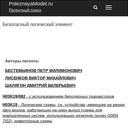
PoleznayaModel.ru
Патентный поиск
Безопасный логический элемент
Авторы патента:
БЕСТЕМЬЯНОВ ПЕТР ФИЛИМОНОВИЧ
ЛИСЕНКОВ ВИКТОР МИХАЙЛОВИЧ
ШАЛЯГИН ДМИТРИЙ ВАЛЕРЬЕВИЧ
H03K19/082
- с использованием биполярных транзисторов
H03K19
- Логические схемы, т.е. устройства, имеющие не менее
двух входов, работающих на один выход (схемы для
компьютерных систем, использующих нечеткую логику G06N
7/02); инверторные схемы