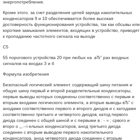
энергопотребление.
Кроме этого. за счет разделения цепей заряда накопительных
конденсаторов 9 и 10 обеспечивается более высокая
достоверность функционирования устройства, так как обсывы или
короткие замыкания элементов, входящих в устройство, приводят
к пропаданию частотного сигнала на выходе
С5
55 порогового устройства 20 при любых на .вЂ” рах входных
сигналов на входах 3 и 4
Формула изобретения
Безопасный логический элемент. содержащий шину питания и
общую шину первый и второй разделительные конденсаторы,
первые выводы которых соединены соответственно с первым и
вторым входами логического элемента, а вторые выводы вЂ” с
анодами соответственно первого и второго диодов и с катодами
соответственно третьего и четвертого диодов, катод первого
диода соединен с общей шиной и с первыми в : - = ; срвого и
второ о „,.--i ельных конденсаторов, анод третьего диода
соединен с вторым выводом первого накопительного
конденсатора, анод четвертого диода соединен с вторым