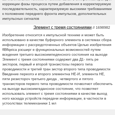
коррекции фазы процесса путем добавления в корректируемую
последовательность, характеризуемую высокими требованиями
к положению переднего фронта импульсов, дополнительных
импульсных сигналов
Элемент с тремя состояниями
// 1698982
Изобретение относится к импульсной технике и может быть
использовано в качестве буферного элемента в системах сбора
информации с рассредоточенных объектов Целью изобретения
flBflqeica рзсширг е функциональных возможностей путем
вседения третьего высокоимпедянсного состояния на выходе
Элемент с тремя состояниями содержит два Д1- пять ре
зисторов, первый и второй трэнзистооы первого типа
проводимости и третий тран зистор второго типа проводимости
Введение переопэ и второго элементна НЕ-И, элемента НЕ,
пяти резистороч третьего диода , четвертого и пятого
транзисторов первого типа проводимости почволчют обеспечить
на выходе высокоимгедансное состояние, что позвотяет
использовать элемент с тремя состояниями в качестве выход
ного каскада устройств передачи информации, в частности в
устоолствах телемеханики 1 мл