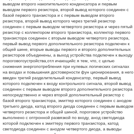
выводом второго накопительного конденсатора и первым
выводом первого резистора, второй вывод которого соединен с
базой первого транзистора и с первым выводом второго
резистора, второй вывод которого через третий резистор
соединен с первым выводом четвертого резистора и через пятый
резистор с коллектором второго транзистора, коллектор первого
транзистора соединен с вторым выводом четвертого резистора,
первый вывод первого дополнительного резистора подключен к
общей шине, вторые выводы первого и второго дополнительных
резисторов объединены, а выход устройства подключен к выходу
пороговогоустройства,отл ичающийс я тем, что, с целью
снижения энергопотребления при нулевых логических сигналах
на входах и повышения достоверности фун ционироеания, в него
введен третий разделительный конденсатор, первый вывод
которого подключен к входу контрольного сигнала, второй вывод
соединен с первым выводом второго дополнительного резистора
непосредственно и через второй дополнительный резистор с
базой второго транзистора, эмиттер которого соединен с анодом
третьего диода, катод второго диода соединен с первым выводом
четвертого резистора и общей шиной, пороговое устройство
выполнено с оптронной развязкой по входу, анод светодиода
которой подключен к эмиттеру первого транзистора, катод
светодиода соединен с анодом четвертого диода, а выводы