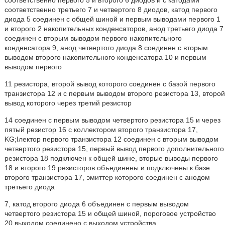
соответственно первого 5 и второго 6 диодов и с катодами
соответственно третьего 7 и четвертого 8 диодов, катод первого
диода 5 соединен с общей шиной и первым выводами первого 1
и второго 2 накопительных конденсаторов, анод третьего диода 7
соединен с вторым выводом первого накопительного
конденсатора 9, анод четвертого диода 8 соединен с вторым
выводом второго накопительного конденсатора 10 и первым
выводом первого
11 резистора, второй вывод которого соединен с базой первого
транзистора 12 и с первым выводом второго резистора 13, второй
вывод которого через третий резистор
14 соединен с первым выводом четвертого резистора 15 и через
пятый резистор 16 с коллектором второго транзистора 17,
KG;Iлектор первого транзистора 12 соединен с вторым выводом
четвертого резистора 15, первый вывод первого дополнительного
резистора 18 подключен к общей шине, вторые выводы первого
18 и второго 19 резисторов объединены и подключены к базе
второго транзистора 17, эмиттер которого соединен с анодом
третьего диода
7, катод второго диода 6 объединен с первым выводом
четвертого резистора 15 и общей шиной, пороговое устройство
20 выходом соединено с выходом устройства