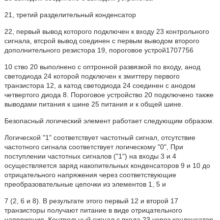
21, третий разделительный конденсатор
22, первый вывод которого подключен к входу 23 контрольного
сигнала, втсрой вывод соединен с первым выводом второго
дополнительного резистора 19, пороговое устрой1707756
10 ство 20 выполнено с оптронной развязкой по входу, анод
светодиода 24 которой подключен к змиттеру первого
транзистора 12, а катод светодиода 24 соединен с анодом
четвертого диода 8. Пороговое устройство 20 подключено также
выводами питания к шине 25 питания и к общей шине.
Безопасный логический элемент работает следующим образом.
Логической "1" соответствует частотный сигнал, отсутствие
частотного сигнала соответствует логическому "0", При
поступлении частотных сигналов ("1") на входы 3 и 4
осуществляется заряд накопительных конденсаторов 9 и 10 до
отрицательного напряжения через соответствующие
преобразовательные цепочки из элементов 1, 5 и
7 (2, 6 и 8). В результате этого первый 12 и второй 17
транзисторы получают питание в виде отрицательного
напряжения. Контрольный сигнал с входа 23 через конденсатор