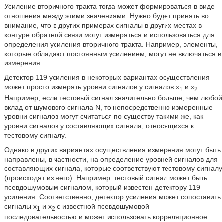
Усиление вторичного тракта тогда может формироваться в виде
отношения между этими значениями. Нужно будет принять во
внимание, что в других примерах сигналы в других местах в
контуре обратной связи могут измеряться и использоваться для
определения усиления вторичного тракта. Например, элементы,
которые обладают постоянным усилением, могут не включаться в
измерения.
Детектор 119 усиления в некоторых вариантах осуществления
может просто измерять уровни сигналов у сигналов x
и x
.
1
2
Например, если тестовый сигнал значительно больше, чем любой
вклад от шумового сигнала N, то непосредственно измеренные
уровни сигналов могут считаться по существу такими же, как
уровни сигналов у составляющих сигнала, относящихся к
тестовому сигналу.
Однако в других вариантах осуществления измерения могут быть
направлены, в частности, на определение уровней сигналов для
составляющих сигнала, которые соответствуют тестовому сигналу
(происходят из него). Например, тестовый сигнал может быть
псевдошумовым сигналом, который известен детектору 119
усиления. Соответственно, детектор усиления может сопоставить
сигналы x
и x
с известной псевдошумовой
1
2
последовательностью и может использовать корреляционное