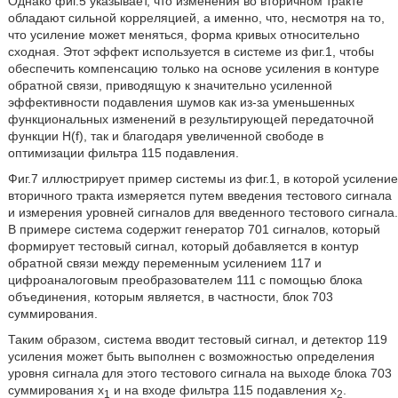
Однако фиг.5 указывает, что изменения во вторичном тракте
обладают сильной корреляцией, а именно, что, несмотря на то,
что усиление может меняться, форма кривых относительно
сходная. Этот эффект используется в системе из фиг.1, чтобы
обеспечить компенсацию только на основе усиления в контуре
обратной связи, приводящую к значительно усиленной
эффективности подавления шумов как из-за уменьшенных
функциональных изменений в результирующей передаточной
функции H(f), так и благодаря увеличенной свободе в
оптимизации фильтра 115 подавления.
Фиг.7 иллюстрирует пример системы из фиг.1, в которой усиление
вторичного тракта измеряется путем введения тестового сигнала
и измерения уровней сигналов для введенного тестового сигнала.
В примере система содержит генератор 701 сигналов, который
формирует тестовый сигнал, который добавляется в контур
обратной связи между переменным усилением 117 и
цифроаналоговым преобразователем 111 с помощью блока
объединения, которым является, в частности, блок 703
суммирования.
Таким образом, система вводит тестовый сигнал, и детектор 119
усиления может быть выполнен с возможностью определения
уровня сигнала для этого тестового сигнала на выходе блока 703
суммирования x
и на входе фильтра 115 подавления x
.
1
2