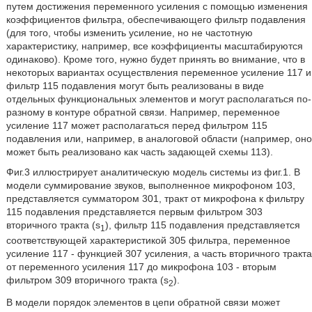
путем достижения переменного усиления с помощью изменения
коэффициентов фильтра, обеспечивающего фильтр подавления
(для того, чтобы изменить усиление, но не частотную
характеристику, например, все коэффициенты масштабируются
одинаково). Кроме того, нужно будет принять во внимание, что в
некоторых вариантах осуществления переменное усиление 117 и
фильтр 115 подавления могут быть реализованы в виде
отдельных функциональных элементов и могут располагаться по-
разному в контуре обратной связи. Например, переменное
усиление 117 может располагаться перед фильтром 115
подавления или, например, в аналоговой области (например, оно
может быть реализовано как часть задающей схемы 113).
Фиг.3 иллюстрирует аналитическую модель системы из фиг.1. В
модели суммирование звуков, выполненное микрофоном 103,
представляется сумматором 301, тракт от микрофона к фильтру
115 подавления представляется первым фильтром 303
вторичного тракта (s
), фильтр 115 подавления представляется
1
соответствующей характеристикой 305 фильтра, переменное
усиление 117 - функцией 307 усиления, а часть вторичного тракта
от переменного усиления 117 до микрофона 103 - вторым
фильтром 309 вторичного тракта (s
).
2
В модели порядок элементов в цепи обратной связи может