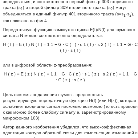
чередоваться, и соответственно первый фильтр 303 вторичного
тракта (s
) и второй фильтр 309 вторичного тракта (s
) могут
1
2
объединяться в единый фильтр 401 вторичного тракта (s=s
·s
),
1
2
как показано на фиг.4.
Передаточную функцию замкнутого цикла E(f)/N(f) для шумового
сигнала N можно соответственно определить как:
H
(
f
)
=
E
(
f
)
N
(
f
)
=
1
1
−
G
⋅
C
(
f
)
⋅
s
1
(
f
)
⋅
s
2
(
f
)
=
1
1
−
G
⋅
C
(
f
)
⋅
s
(
f
)
или в цифровой области z-преобразования:
H
(
z
)
=
E
(
z
)
N
(
z
)
=
1
1
−
G
⋅
C
(
z
)
⋅
s
1
(
z
)
⋅
s
2
(
z
)
=
1
1
−
G
⋅
C
(
z
)
⋅
s
(
z
)
Цель системы подавления шумов - предоставить
результирующую передаточную функцию H(f) (или H(z)), которая
ослабляет входящий сигнал насколько возможно (то есть приводя
к как можно более слабому сигналу e, зарегистрированному
микрофоном 103).
Автор данного изобретения убедился, что высокоэффективная
адаптация контура обратной связи для компенсации изменений в