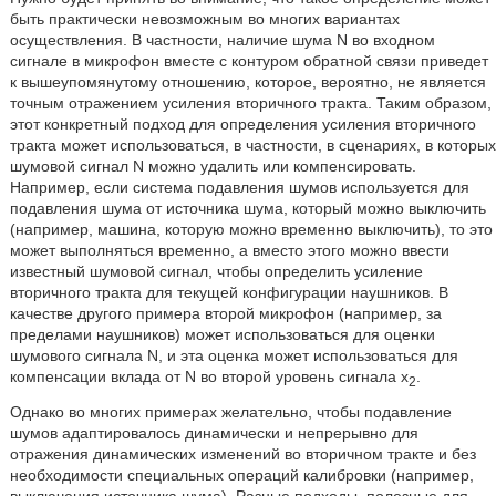
быть практически невозможным во многих вариантах
осуществления. В частности, наличие шума N во входном
сигнале в микрофон вместе с контуром обратной связи приведет
к вышеупомянутому отношению, которое, вероятно, не является
точным отражением усиления вторичного тракта. Таким образом,
этот конкретный подход для определения усиления вторичного
тракта может использоваться, в частности, в сценариях, в которых
шумовой сигнал N можно удалить или компенсировать.
Например, если система подавления шумов используется для
подавления шума от источника шума, который можно выключить
(например, машина, которую можно временно выключить), то это
может выполняться временно, а вместо этого можно ввести
известный шумовой сигнал, чтобы определить усиление
вторичного тракта для текущей конфигурации наушников. В
качестве другого примера второй микрофон (например, за
пределами наушников) может использоваться для оценки
шумового сигнала N, и эта оценка может использоваться для
компенсации вклада от N во второй уровень сигнала x
.
2
Однако во многих примерах желательно, чтобы подавление
шумов адаптировалось динамически и непрерывно для
отражения динамических изменений во вторичном тракте и без
необходимости специальных операций калибровки (например,
выключения источника шума). Разные подходы, полезные для