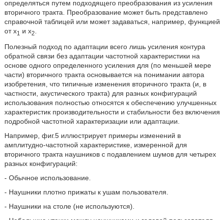
определяться путем подходящего преобразования из усиления
вторичного тракта. Преобразование может быть представлено
справочной таблицей или может задаваться, например, функцией
от x
и x
.
1
2
Полезный подход по адаптации всего лишь усиления контура
обратной связи без адаптации частотной характеристики на
основе одного определенного усиления для (по меньшей мере
части) вторичного тракта основывается на понимании автора
изобретения, что типичные изменения вторичного тракта (и, в
частности, акустического тракта) для разных конфигураций
использования полностью относятся к обеспечению улучшенных
характеристик производительности и стабильности без включения
подробной частотной характеризации или адаптации.
Например, фиг.5 иллюстрирует примеры изменений в
амплитудно-частотной характеристике, измеренной для
вторичного тракта наушников с подавлением шумов для четырех
разных конфигураций:
- Обычное использование.
- Наушники плотно прижаты к ушам пользователя.
- Наушники на столе (не используются).