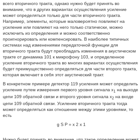
всего вторичного тракта, однако нужно будет принять во
внимание, что в других вариантах осуществления усиление
может определяться только для части вторичного тракта.
Например, элементы, которые маловероятно повлияют на
усиление или повлияют на него только статически, можно
исключить из определения и можно соответственно
проигнорировать или компенсировать. В наиболее типичных
системах над изменениями передаточной функции для
вторичного тракта будут преобладать изменения в акустическом
тракте от динамика 101 к микрофону 103, и определенное
усиление вторичного тракта во многих вариантах осуществления
будет преимущественно определяться для части второго тракта,
которая включает в себя этот акустический тракт.
В конкретном примере детектор 119 усиления может определить
усиление путем измерения первого уровня сигнала x
на выходе
1
цепи 109 обратной связи и второго уровня сигнала x
на входе
2
цепи 109 обратной связи. Усиление вторичного тракта тогда
может определяться как отношение между этими уровнями, то
есть
g
S
P
=
x
2
x
1
Нужно будет принять во внимание, что такое определение может