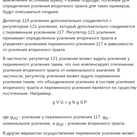
определения усиления вторичного тракта для таких примеров,
будут описываться позднее.
Детектор 119 усиления дополнительно соединяется с
регулятором 121 усиления, который дополнительно соединяется
с переменным усилением 117. Регулятор 121 усиления
принимает определенное усиление вторичного тракта и
управляет усилением переменного усиления 117 в зависимости
от усиления вторичного тракта.
В частности, регулятор 121 усиления может задать усиление у
переменного усиления таким, что оно компенсирует отклонение
усиления вторичного тракта от номинального значения. В
частности, регулятор усиления может задать переменное
усиление таким, что объединенное усиление в составе усиления
вторичного тракта и переменного усиления является по существу
постоянным. Например,
g
V
G
=
g
N
g
S
P
где g
- усиление у переменного усиления 117, g
-
VG
N
номинальное усиление, а g
- усиление вторичного тракта.
SP
В других вариантах осуществления переменное усиление может