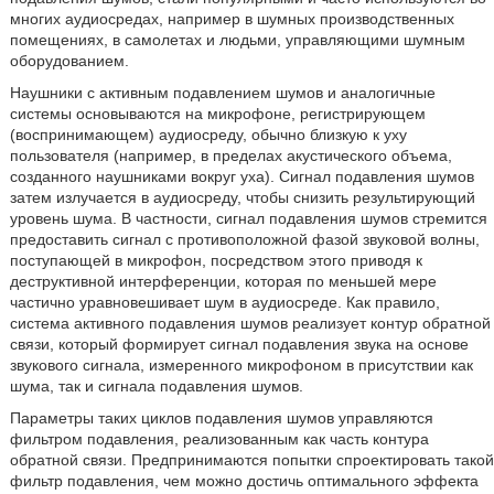
многих аудиосредах, например в шумных производственных
помещениях, в самолетах и людьми, управляющими шумным
оборудованием.
Наушники с активным подавлением шумов и аналогичные
системы основываются на микрофоне, регистрирующем
(воспринимающем) аудиосреду, обычно близкую к уху
пользователя (например, в пределах акустического объема,
созданного наушниками вокруг уха). Сигнал подавления шумов
затем излучается в аудиосреду, чтобы снизить результирующий
уровень шума. В частности, сигнал подавления шумов стремится
предоставить сигнал с противоположной фазой звуковой волны,
поступающей в микрофон, посредством этого приводя к
деструктивной интерференции, которая по меньшей мере
частично уравновешивает шум в аудиосреде. Как правило,
система активного подавления шумов реализует контур обратной
связи, который формирует сигнал подавления звука на основе
звукового сигнала, измеренного микрофоном в присутствии как
шума, так и сигнала подавления шумов.
Параметры таких циклов подавления шумов управляются
фильтром подавления, реализованным как часть контура
обратной связи. Предпринимаются попытки спроектировать такой
фильтр подавления, чем можно достичь оптимального эффекта