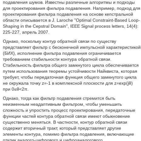
подавления шумов. Известны различные алгоритмы и подходы
для проектирования фильтра подавления. Например, подход для
проектирования фильтра подавления на основе кепстральной
области описывается в J. Laroche "Optimal Constraint-Based Loop-
Shaping in the Cepstral Domain", IEEE Signal process letters, 14(4):
225-227, апрель 2007.
Однако, поскольку контур обратной связи по существу
представляет фильтр с бесконечной импульсной характеристикой
(БИХ), исполнение фильтра подавления ограничивается
требованием стабильности контура обратной связи.
Стабильность фильтра общего замкнутого цикла обеспечивается
путем использования теоремы устойчивости Найквиста, которая
требует, чтобы передаточная функция общего замкнутого цикла
не окружала точку z=-1 в комплексной плоскости для z=exp(jθ)
при 0≤θ<2π.
Однако, тогда как фильтр подавления стремится быть
неизменным неадаптивным фильтром, чтобы уменьшить
сложность и упростить процесс проектирования, передаточные
функции частей контура обратной связи имеют обыкновение
существенно меняться. В частности, контур обратной связи
содержит вторичный тракт, который представляет другие
элементы контура, помимо фильтра подавления, включающие
отклик аналого-цифрового и цифроаналогового