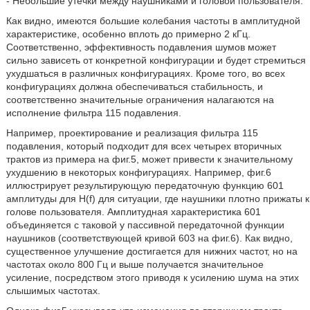
- Небольшие утечки между наушниками и головой пользователя.
Как видно, имеются большие колебания частоты в амплитудной
характеристике, особенно вплоть до примерно 2 кГц.
Соответственно, эффективность подавления шумов может
сильно зависеть от конкретной конфигурации и будет стремиться
ухудшаться в различных конфигурациях. Кроме того, во всех
конфигурациях должна обеспечиваться стабильность, и
соответственно значительные ограничения налагаются на
исполнение фильтра 115 подавления.
Например, проектирование и реализация фильтра 115
подавления, который подходит для всех четырех вторичных
трактов из примера на фиг.5, может привести к значительному
ухудшению в некоторых конфигурациях. Например, фиг.6
иллюстрирует результирующую передаточную функцию 601
амплитуды для H(f) для ситуации, где наушники плотно прижаты к
голове пользователя. Амплитудная характеристика 601
объединяется с таковой у пассивной передаточной функции
наушников (соответствующей кривой 603 на фиг.6). Как видно,
существенное улучшение достигается для нижних частот, но на
частотах около 800 Гц и выше получается значительное
усиление, посредством этого приводя к усилению шума на этих
слышимых частотах.