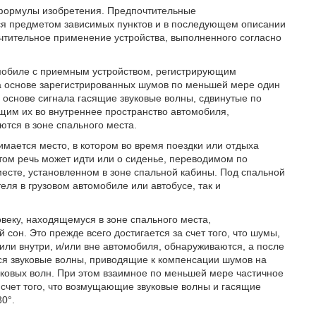
 формулы изобретения. Предпочтительные
я предметом зависимых пунктов и в последующем описании
чтительное применение устройства, выполненного согласно
мобиле с приемным устройством, регистрирующим
 основе зарегистрированных шумов по меньшей мере один
основе сигнала гасящие звуковые волны, сдвинутые по
щим их во внутреннее пространство автомобиля,
ются в зоне спального места.
мается место, в котором во время поездки или отдыха
том речь может идти или о сиденье, переводимом по
месте, установленном в зоне спальной кабины. Под спальной
еля в грузовом автомобиле или автобусе, так и
веку, находящемуся в зоне спального места,
он. Это прежде всего достигается за счет того, что шумы,
ли внутри, и/или вне автомобиля, обнаруживаются, а после
ся звуковые волны, приводящие к компенсации шумов на
ковых волн. При этом взаимное по меньшей мере частичное
 счет того, что возмущающие звуковые волны и гасящие
80°.