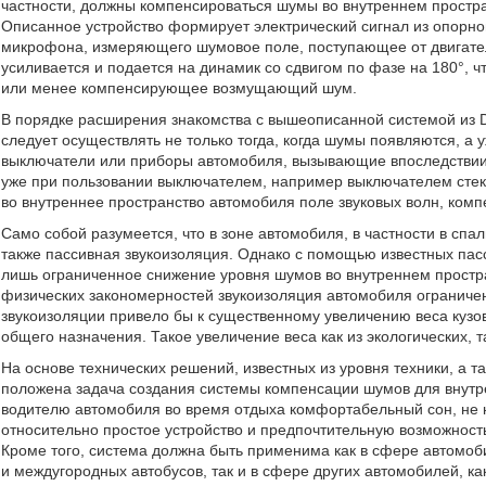
частности, должны компенсироваться шумы во внутреннем простра
Описанное устройство формирует электрический сигнал из опорно
микрофона, измеряющего шумовое поле, поступающее от двигателя
усиливается и подается на динамик со сдвигом по фазе на 180°,
или менее компенсирующее возмущающий шум.
В порядке расширения знакомства с вышеописанной системой из 
следует осуществлять не только тогда, когда шумы появляются, а 
выключатели или приборы автомобиля, вызывающие впоследствии
уже при пользовании выключателем, например выключателем стекл
во внутреннее пространство автомобиля поле звуковых волн, ко
Само собой разумеется, что в зоне автомобиля, в частности в сп
также пассивная звукоизоляция. Однако с помощью известных пас
лишь ограниченное снижение уровня шумов во внутреннем простра
физических закономерностей звукоизоляция автомобиля ограниче
звукоизоляции привело бы к существенному увеличению веса куз
общего назначения. Такое увеличение веса как из экологических,
На основе технических решений, известных из уровня техники, а 
положена задача создания системы компенсации шумов для внутр
водителю автомобиля во время отдыха комфортабельный сон, не
относительно простое устройство и предпочтительную возможност
Кроме того, система должна быть применима как в сфере автомоб
и междугородных автобусов, так и в сфере других автомобилей, ка