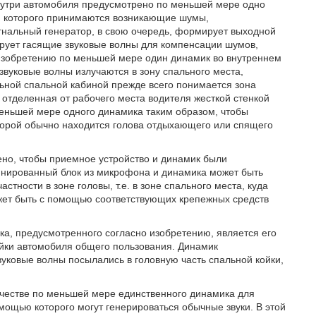
нутри автомобиля предусмотрено по меньшей мере одно
ю которого принимаются возникающие шумы,
игнальный генератор, в свою очередь, формирует выходной
ирует гасящие звуковые волны для компенсации шумов,
изобретению по меньшей мере один динамик во внутреннем
звуковые волны излучаются в зону спального места,
льной спальной кабиной прежде всего понимается зона
 отделенная от рабочего места водителя жесткой стенкой
меньшей мере одного динамика таким образом, чтобы
 которой обычно находится голова отдыхающего или спящего
но, чтобы приемное устройство и динамик были
инированный блок из микрофона и динамика может быть
стности в зоне головы, т.е. в зоне спального места, куда
ожет быть с помощью соответствующих крепежных средств
ка, предусмотренного согласно изобретению, является его
ойки автомобиля общего пользования. Динамик
уковые волны посылались в головную часть спальной койки,
ачестве по меньшей мере единственного динамика для
мощью которого могут генерироваться обычные звуки. В этой