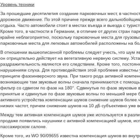
Уровень техники
За прошедшие десятилетия создание парковочных мест, в частности
дорожное движение. По этой причине прежде всего дальнобойщики
отдыха. Часто автомобили стоят в местах въезда и выезда с турис
Кроме того, в частности в Германии, в отличие от других стран 
крайне неблагоприятно, поскольку парковочные места для грузовы
парковочные места для легковых автомобилей расположены на бо
В отношении вышеописанной проблемы следует учесть, что шум яв
он отрицательно действует на вегетативную нервную систему. Уста
раздражительность являются его следствием. Кроме того, постоян
нарушениям слуха. Для противодействия этой проблеме известны 
принципе фазоинверсного звука. При такого рода активной компенса
возникающие там звуковые волны сначала принимаются с помощь
фильтр со сдвигом по фазе на 180°. Сдвинутые по фазе звуковые 
принятые и сдвинутые по фазе звуковые волны по меньшей мере 
активного устройства компенсации шумов снижение шумов более ч
низких частот, причем снижение шумов на 10 дБ субъективно уже 
Между тем активная компенсация шумов уже используется в различ
продаже появились наушники с активной компенсацией шумов, испо
пассажирском салоне.
Кроме того, из WO 90/09655 известна компенсация шумов во внут