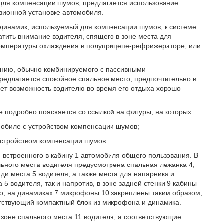
 для компенсации шумов, предлагается использование
зионной установке автомобиля.
 динамик, используемый для компенсации шумов, к системе
атить внимание водителя, спящего в зоне места для
температуры охлаждения в полуприцепе-рефрижераторе, или
ению, обычно комбинируемого с пассивными
редлагается спокойное спальное место, предпочтительно в
ает возможность водителю во время его отдыха хорошо
 подробно поясняется со ссылкой на фигуры, на которых
омобиле с устройством компенсации шумов;
 устройством компенсации шумов.
, встроенного в кабину 1 автомобиля общего пользования. В
ьного места водителя предусмотрена спальная лежанка 4,
и места 5 водителя, а также места для напарника и
5 водителя, так и напротив, в зоне задней стенки 9 кабины
о, на динамиках 7 микрофоны 10 закреплены таким образом,
тствующий компактный блок из микрофона и динамика.
оне спального места 11 водителя, а соответствующие