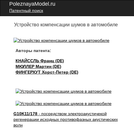
PoleznayaModel.ru
Патентный поиск
Устройство компенсации шумов в автомобиле
Авторы патента:
КНАЙССЛЬ Франц (DE)
МЮЛЛЕР Мартин (DE)
ФИНГЕРХУТ Хорст-Петер (DE)
G10K11/178
- посредством электроакустичекой
регенерации исходных противофазных акустических
волн