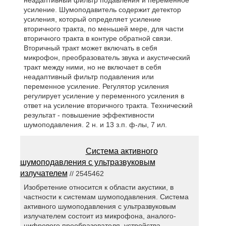
неадаптивный фильтр подавления и переменное
усиление. Шумоподавитель содержит детектор
усиления, который определяет усиление
вторичного тракта, по меньшей мере, для части
вторичного тракта в контуре обратной связи.
Вторичный тракт может включать в себя
микрофон, преобразователь звука и акустический
тракт между ними, но не включает в себя
неадаптивный фильтр подавления или
переменное усиление. Регулятор усиления
регулирует усиление у переменного усиления в
ответ на усиление вторичного тракта. Технический
результат - повышение эффективности
шумоподавления. 2 н. и 13 з.п. ф-лы, 7 ил.
Система активного
шумоподавления с ультразвуковым
излучателем
// 2545462
Изобретение относится к области акустики, в
частности к системам шумоподавления. Система
активного шумоподавления с ультразвуковым
излучателем состоит из микрофона, аналого-
цифрового преобразователя, устройства