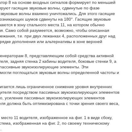
атор 8 на основе входных сигналов формирует по меньшей
ируют гасящие звуковые волны, сдвинутые по фазе
 звуковые волны взаимно уничтожались. Для этого гасящие
возникающих шумов сдвинуты на 180°. Гасящие звуковые
чаются в зону спального места 11, на котором обычно
я. Само собой разумеется, возможно, чтобы описанная
ежания, т.е. при двух лежанках 4, расположенных друг над
орядке дополнения или альтернативы в зоне верхней
генераторам 8, представляющим собой средства активной
ля, задняя стенка 2 кабины водителя, боковые стенки 9, а
 пассивные звукоизолирующие элементы. Эти
могли поглощаться звуковые волны определенной частоты и
тигается лишь ограниченное снижение уровня внутренних
водителя посредством пассивных звукоизолирующих элементов
го, усиление пассивных звукоизолирующих элементов
еля должна быть оптимизирована с точки зрения своего веса,
место 11 водителя, изображенное на фиг. 1 в виде сбоку,
стема, изображенная на фиг. 2, по своему техническому
.