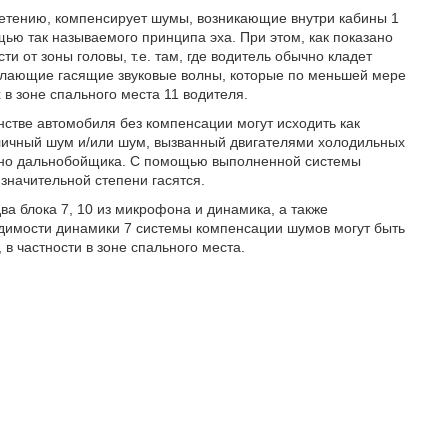
ретению, компенсирует шумы, возникающие внутри кабины 1
ощью так называемого принципа эха. При этом, как показано
ти от зоны головы, т.е. там, где водитель обычно кладет
сылающие гасящие звуковые волны, которые по меньшей мере
в зоне спального места 11 водителя.
тве автомобиля без компенсации могут исходить как
 уличный шум и/или шум, вызванный двигателями холодильных
енно дальнобойщика. С помощью выполненной системы
начительной степени гасятся.
ва блока 7, 10 из микрофона и динамика, а также
одимости динамики 7 системы компенсации шумов могут быть
 в частности в зоне спального места.