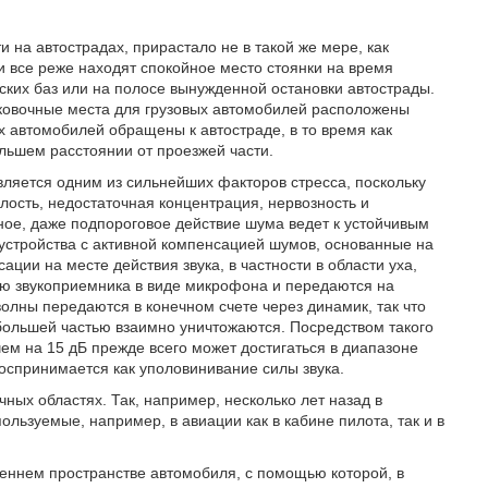
 на автострадах, прирастало не в такой же мере, как
 все реже находят спокойное место стоянки на время
тских баз или на полосе вынужденной остановки автострады.
парковочные места для грузовых автомобилей расположены
х автомобилей обращены к автостраде, в то время как
льшем расстоянии от проезжей части.
ляется одним из сильнейших факторов стресса, поскольку
лость, недостаточная концентрация, нервозность и
ное, даже подпороговое действие шума ведет к устойчивым
устройства с активной компенсацией шумов, основанные на
ции на месте действия звука, в частности в области уха,
ю звукоприемника в виде микрофона и передаются на
волны передаются в конечном счете через динамик, так что
большей частью взаимно уничтожаются. Посредством такого
ем на 15 дБ прежде всего может достигаться в диапазоне
воспринимается как уполовинивание силы звука.
ных областях. Так, например, несколько лет назад в
льзуемые, например, в авиации как в кабине пилота, так и в
реннем пространстве автомобиля, с помощью которой, в