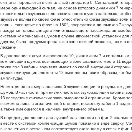
сигналы передаются в сигнальный генератор 8. Сигнальный генер
мере один выходной сигнал, на основе которого динамики 7 генер
относительно звуковых волн возникающих шумов настолько, чтобы
звуковые волны по своей фазе относительно фазы звуковых волн 
волны, сдвинутые по фазе на 180°, посредством динамиков 7 излу
находится голова спящего или отдыхающего пассажира автомобил
система компенсации шумов в случае двухместной установки для л
другом, была предусмотрена как в зоне нижней лежанки, так и в п
лежанки.
В дополнение к двум микрофонам 10, динамикам 7 и сигнальным 
компенсации шумов, возникающих в зоне спального места 11 водите
также пол 3 кабины водителя имеют со своей внутренней стороны
звукоизолирующие элементы 13 выполнены таким образом, чтобы 
амплитуды.
Несмотря на эти меры пассивной звукоизоляции, в результате дос
шумов. В частности, при низких частотах звукоизоляция кабины 
13 вследствие физических закономерностей ограничена. Кроме то
возможно лишь в ограниченной степени, поскольку кабина 1 водит
а также имеющегося в наличии внутреннего объема.
В порядке дополнения для лучшей наглядности на фиг. 2 спальное 
вместе с системой компенсации шумов показано в виде сверху. Си
выполнению в остальном соответствует сказанному в связи с фиг. 1