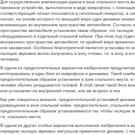
Для осуществления компенсации шумов в зоне спального места в
приемное устройство, выполненное в виде микрофона, с помощь
соответствующий сигнал посылается в сигнальный генератор, а с
сигнал, на основе которого по меньшей мере один динамик генер
возникающих во внутреннем пространстве автомобиля. Согласно 
пространстве автомобиля установлен таким образом, что гасящие 
оборудованного в отдельной спальной кабине. При этом под отде
внутреннего пространства автомобиля, по крайней мере временно
или занавеской. Особенно благоприятной является установка по 
гасящие звуковые волны излучались в зону головы, т.е. в зону, в
человека.
В одном из предпочтительных вариантов изобретения предусмотре
интегрированы в один блок из микрофона и динамика. Такой комб
предпочтительным образом установлен в зоне спального места, в ча
человек обычно укладывается головой. В этой связи такой блок м
или установлен на внутренней стенке, или же встроен в нее.
Как уже говорилось вначале, предпочтительной установкой динами
размещение в зоне спальной койки, предпочтительно, спальной к
предпочтительным образом устанавливается так, чтобы гасящие зв
т.е. спального места.
В одном из других особых вариантов выполнения изобретения в к
передачи гасящих звуковых импульсов применяется динамик, с по