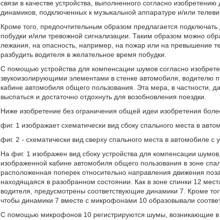
связи в качестве устройства, выполненного согласно изобретению
динамиков, подключенных к музыкальной аппаратуре и/или телеви
Кроме того, предпочтительным образом предлагается подключать
побудки и/или тревожной сигнализации. Таким образом можно обр
лежания, на опасность, например, на пожар или на превышение 
разбудить водителя в желательное время побудки.
С помощью устройства для компенсации шумов согласно изобрет
звукоизолирующими элементами в стенке автомобиля, водителю п
кабине автомобиля общего пользования. Эта мера, в частности, д
выспаться и достаточно отдохнуть для возобновления поездки.
Ниже изобретение без ограничения общей идеи изобретения более
фиг. 1 изображает схематически вид сбоку спального места в авт
фиг. 2 - схематически вид сверху спального места в автомобиле с
На фиг. 1 изображен вид сбоку устройства для компенсации шумов
изображенной кабине автомобиля общего пользования в зоне спал
расположенная поперек относительно направления движения позад
находящаяся в разобранном состоянии. Как в зоне спинки 12 места 
водителя, предусмотрены соответствующие динамики 7. Кроме тог
чтобы динамики 7 вместе с микрофонами 10 образовывали соотве
С помощью микрофонов 10 регистрируются шумы, возникающие в з