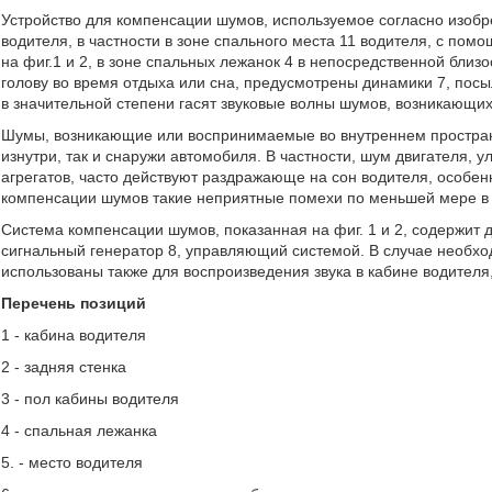
Устройство для компенсации шумов, используемое согласно изоб
водителя, в частности в зоне спального места 11 водителя, с пом
на фиг.1 и 2, в зоне спальных лежанок 4 в непосредственной близос
голову во время отдыха или сна, предусмотрены динамики 7, по
в значительной степени гасят звуковые волны шумов, возникающих 
Шумы, возникающие или воспринимаемые во внутреннем пространс
изнутри, так и снаружи автомобиля. В частности, шум двигателя,
агрегатов, часто действуют раздражающе на сон водителя, особ
компенсации шумов такие неприятные помехи по меньшей мере в з
Система компенсации шумов, показанная на фиг. 1 и 2, содержит д
сигнальный генератор 8, управляющий системой. В случае необх
использованы также для воспроизведения звука в кабине водителя,
Перечень позиций
1 - кабина водителя
2 - задняя стенка
3 - пол кабины водителя
4 - спальная лежанка
5. - место водителя