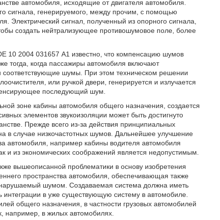
нстве автомобиля, исходящие от двигателя автомобиля.
го сигнала, генерируемого, между прочим, с помощью
. Электрический сигнал, полученный из опорного сигнала,
 чтобы создать нейтрализующее противошумовое поле, более
DE 10 2004 031657 А1 известно, что компенсацию шумов
уже тогда, когда пассажиры автомобиля включают
 соответствующие шумы. При этом техническом решении
оочистителя, или ручкой двери, генерируется и излучается
мпенсирующее последующий шум.
альной зоне кабины автомобиля общего назначения, создается
сивных элементов звукоизоляции может быть достигнуто
нстве. Прежде всего из-за действия принципиальных
на в случае низкочастотных шумов. Дальнейшее улучшение
ова автомобиля, например кабины водителя автомобиля
 так и из экономических соображений является недопустимым.
также вышеописанной проблематики в основу изобретения
еннего пространства автомобиля, обеспечивающая также
 нарушаемый шумом. Создаваемая система должна иметь
ь интеграции в уже существующую систему в автомобиле.
илей общего назначения, в частности грузовых автомобилей
к, например, в жилых автомобилях.