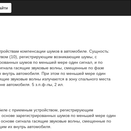
айти
стройствам компенсации шумов в автомобиле. Сущность:
твом (10), регистрирующим возникающие шумы, с
рованных шумов по меньшей мере один сигнал, и по
игнала гасящие звуковые волны, смещенные по фазе
х внутрь автомобиля. При этом по меньшей мере один
сящие звуковые волны излучаются в зону спального места
не автомобиля. 5 з.п.ф-лы, 2 ил.
обиле с приемным устройством, регистрирующим
 основе зарегистрированных шумов по меньшей мере один
 основе сигнала гасящие звуковые волны, смещенные по
щим их внутрь автомобиля.