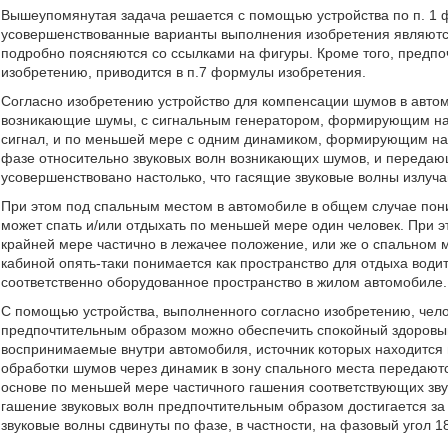
Вышеупомянутая задача решается с помощью устройства по п. 1
усовершенствованные варианты выполнения изобретения являютс
подробно поясняются со ссылками на фигуры. Кроме того, предпо
изобретению, приводится в п.7 формулы изобретения.
Согласно изобретению устройство для компенсации шумов в авто
возникающие шумы, с сигнальным генератором, формирующим на
сигнал, и по меньшей мере с одним динамиком, формирующим на 
фазе относительно звуковых волн возникающих шумов, и передаю
усовершенствовано настолько, что гасящие звуковые волны излуча
При этом под спальным местом в автомобиле в общем случае пони
может спать и/или отдыхать по меньшей мере один человек. При э
крайней мере частично в лежачее положение, или же о спальном 
кабиной опять-таки понимается как пространство для отдыха водит
соответственно оборудованное пространство в жилом автомобиле.
С помощью устройства, выполненного согласно изобретению, чело
предпочтительным образом можно обеспечить спокойный здоровый с
воспринимаемые внутри автомобиля, источник которых находится и
обработки шумов через динамик в зону спального места передают
основе по меньшей мере частичного гашения соответствующих зву
гашение звуковых волн предпочтительным образом достигается за
звуковые волны сдвинуты по фазе, в частности, на фазовый угол 1