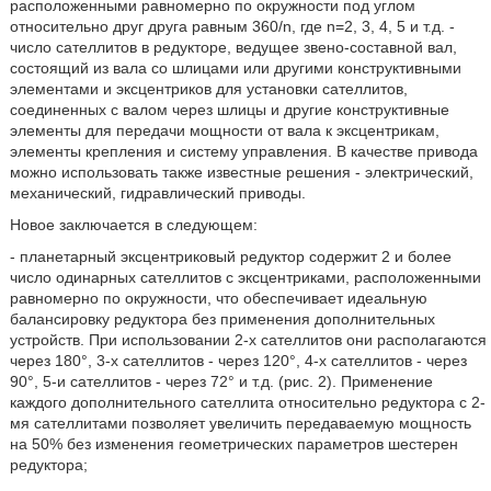
расположенными равномерно по окружности под углом
относительно друг друга равным 360/n, где n=2, 3, 4, 5 и т.д. -
число сателлитов в редукторе, ведущее звено-составной вал,
состоящий из вала со шлицами или другими конструктивными
элементами и эксцентриков для установки сателлитов,
соединенных с валом через шлицы и другие конструктивные
элементы для передачи мощности от вала к эксцентрикам,
элементы крепления и систему управления. В качестве привода
можно использовать также известные решения - электрический,
механический, гидравлический приводы.
Новое заключается в следующем:
- планетарный эксцентриковый редуктор содержит 2 и более
число одинарных сателлитов с эксцентриками, расположенными
равномерно по окружности, что обеспечивает идеальную
балансировку редуктора без применения дополнительных
устройств. При использовании 2-х сателлитов они располагаются
через 180°, 3-х сателлитов - через 120°, 4-х сателлитов - через
90°, 5-и сателлитов - через 72° и т.д. (рис. 2). Применение
каждого дополнительного сателлита относительно редуктора с 2-
мя сателлитами позволяет увеличить передаваемую мощность
на 50% без изменения геометрических параметров шестерен
редуктора;