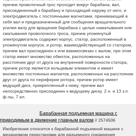
причем проволочный трос проходит вокруг барабана, вал,
присоединенный к барабану и проходящий наружу от него, и
электродвигатель с постоянными магнитами, принимающий в
себя вал и предназначенный для сообщения вращательного
усилия валу для вращения барабана с целью наматывания или
сматывания проволочного троса, причем упомянутый
электродвигатель содержит корпус, статор, расположенный в
упомянутом корпусе, и ротор, взаимодействующий со статором,
причем вал присоединен к или взаимосвязан с валом, при этом
статор имеет множество обмоток, расположенных на
расстоянии друг от друга на внутренней поверхности статора,
причем ротор является кольцевым элементом и имеет
множество постоянных магнитов, расположенных на расстоянии
друг от друга по периферии ротора, причем ротор имеет
ведущий диск, прикрепленный к нему, причем вал
непосредственно присоединен к ведущему диску. 2 н. и 13 з.п.
ф-лы, 7 ил.
Барабанная подъемная машина с
приводимым в движение главным валом
// 2574506
Изобретение относится к барабанной подъемной машине с
механизмом перестановки для разъемного соединения