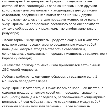
- планетарный эксцентриковый редуктор содержит также
составной вал, состоящий из вала со шлицами или другими
конструктивными элементами и эксцентриков для установки
сателлитов, соединенных с валом через шлицы и другие
конструктивные элементы для передачи мощности от вала к
эксцентрикам. Использование составного вала обеспечивает
лучшую собираемость и максимальную унификацию такого
редуктора;
- планетарный эксцентриковый редуктор содержит в качестве
ведомого звена поводки, жестко соединенные между собой
пальцами, которые входят в отверстия сателлитов и,
соприкасаясь с сателлитами, передают мощность от сателлитов к
барабану лебедки;
- в качестве приводного механизма применяется автономный
ДВС малой мощности.
Лебедка работает следующим образом: от ведущего вала 1
мощность передается через
эксцентрик 2 к сателлиту 3. Обкатываясь по коронной шестерне,
сателлит вращается вокруг своей оси, передавая вращение
(мощность) пальцам 4 поводков 5, расположенных концентрично
центральной оси лебедки и жестко соединенных между собой
стяжными элементами или пальцами. Далее мощность