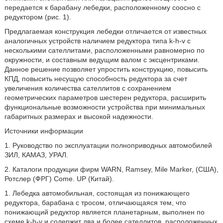
передается к барабану лебедки, расположенному соосно с
редуктором (рис. 1).
Предлагаемая конструкция лебедки отличается от известных
аналогичных устройств наличием редуктора типа k-h-v с
несколькими сателлитами, расположенными равномерно по
окружности, и составным ведущим валом с эксцентриками.
Данное решение позволяет упростить конструкцию, повысить
КПД, повысить несущую способность редуктора за счет
увеличения количества сателлитов с сохранением
геометрических параметров шестерен редуктора, расширить
функциональные возможности устройства при минимальных
габаритных размерах и высокой надежности.
Источники информации
1. Руководство по эксплуатации полноприводных автомобилей
ЗИЛ, КАМАЗ, УРАЛ.
2. Каталоги продукции фирм WARN, Ramsey, Mile Marker, (США),
Ротслер (ФРГ) Come. UP (Китай).
1. Лебедка автомобильная, состоящая из понижающего
редуктора, барабана с тросом, отличающаяся тем, что
понижающий редуктор является планетарным, выполнен по
схеме k-h-v и содержит два и более сателлитов, расположенных