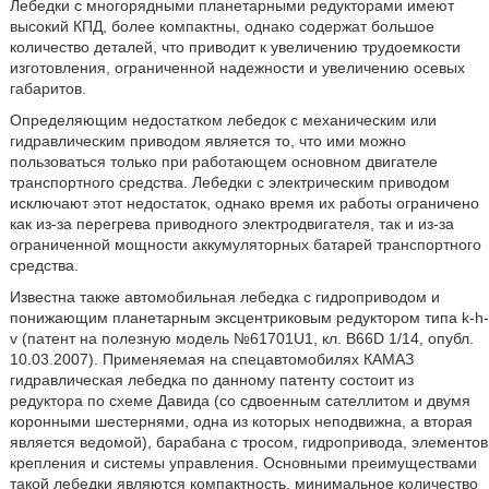
Лебедки с многорядными планетарными редукторами имеют
высокий КПД, более компактны, однако содержат большое
количество деталей, что приводит к увеличению трудоемкости
изготовления, ограниченной надежности и увеличению осевых
габаритов.
Определяющим недостатком лебедок с механическим или
гидравлическим приводом является то, что ими можно
пользоваться только при работающем основном двигателе
транспортного средства. Лебедки с электрическим приводом
исключают этот недостаток, однако время их работы ограничено
как из-за перегрева приводного электродвигателя, так и из-за
ограниченной мощности аккумуляторных батарей транспортного
средства.
Известна также автомобильная лебедка с гидроприводом и
понижающим планетарным эксцентриковым редуктором типа k-h-
v (патент на полезную модель №61701U1, кл. B66D 1/14, опубл.
10.03.2007). Применяемая на спецавтомобилях КАМАЗ
гидравлическая лебедка по данному патенту состоит из
редуктора по схеме Давида (со сдвоенным сателлитом и двумя
коронными шестернями, одна из которых неподвижна, а вторая
является ведомой), барабана с тросом, гидропривода, элементов
крепления и системы управления. Основными преимуществами
такой лебедки являются компактность, минимальное количество