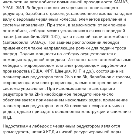
частности на автомобилях повышенной проходимости КАМАЗ,
УРАЛ, ЗИЛ. Лебедка состоит из червячного понижающего
редуктора, барабана с тросом, установленного жестко на одном
валу с ведомым червячным колесом, элементов крепления и
системы управления. При этом, в зависимости от компоновки
автомобиля, лебедка может устанавливаться как в передней
части (автомобиль ЗИЛ-131), так и в задней части автомобиля
(автомобили КАМАЗ). При заднем расположении лебедки
применяются также направляющие ролики для подачи троса
вперед. Подача мощности на лебедку осуществляется с
помощью карданной передачи. Известны также автомобильные
лебедки с гидроприводом или электроприводом зарубежного
производства (США, ФРГ, Швеция, КНР и др.), состоящие из
планетарных редукторов типа 2k-h или 3k, барабанов с тросом,
гидропривода или электропривода, элементов крепления и
системы управления. При использовании планетарного
редуктора типа 2k-h необходимое передаточное число
обеспечивается применением нескольких рядов, применение
планетарных редукторов типа 3k позволяет сократить число
рядов, однако приводит к осложнению конструкции и снижению
КПД.
Недостатками лебедок с червячным редуктором являются
громоздкость, низкий КПД и низкий ресурс червячной пары.