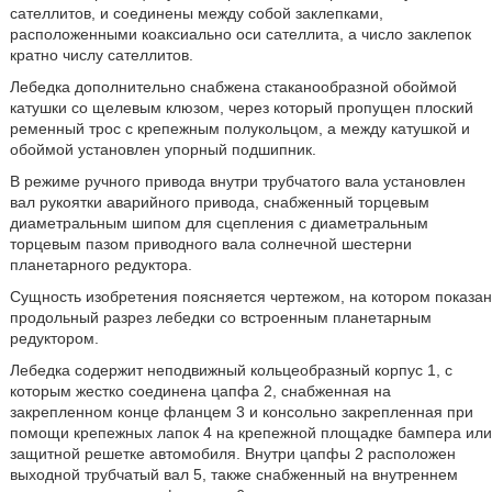
сателлитов, и соединены между собой заклепками,
расположенными коаксиально оси сателлита, а число заклепок
кратно числу сателлитов.
Лебедка дополнительно снабжена стаканообразной обоймой
катушки со щелевым клюзом, через который пропущен плоский
ременный трос с крепежным полукольцом, а между катушкой и
обоймой установлен упорный подшипник.
В режиме ручного привода внутри трубчатого вала установлен
вал рукоятки аварийного привода, снабженный торцевым
диаметральным шипом для сцепления с диаметральным
торцевым пазом приводного вала солнечной шестерни
планетарного редуктора.
Сущность изобретения поясняется чертежом, на котором показан
продольный разрез лебедки со встроенным планетарным
редуктором.
Лебедка содержит неподвижный кольцеобразный корпус 1, с
которым жестко соединена цапфа 2, снабженная на
закрепленном конце фланцем 3 и консольно закрепленная при
помощи крепежных лапок 4 на крепежной площадке бампера или
защитной решетке автомобиля. Внутри цапфы 2 расположен
выходной трубчатый вал 5, также снабженный на внутреннем