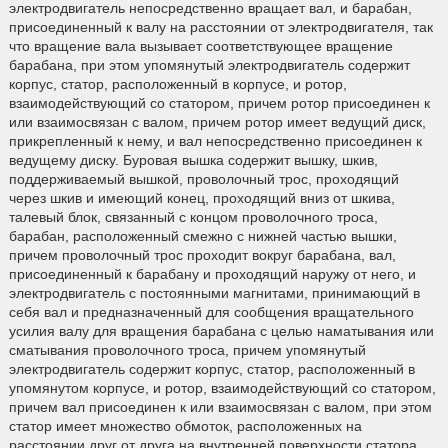
электродвигатель непосредственно вращает вал, и барабан,
присоединенный к валу на расстоянии от электродвигателя, так
что вращение вала вызывает соответствующее вращение
барабана, при этом упомянутый электродвигатель содержит
корпус, статор, расположенный в корпусе, и ротор,
взаимодействующий со статором, причем ротор присоединен к
или взаимосвязан с валом, причем ротор имеет ведущий диск,
прикрепленный к нему, и вал непосредственно присоединен к
ведущему диску. Буровая вышка содержит вышку, шкив,
поддерживаемый вышкой, проволочный трос, проходящий
через шкив и имеющий конец, проходящий вниз от шкива,
талевый блок, связанный с концом проволочного троса,
барабан, расположенный смежно с нижней частью вышки,
причем проволочный трос проходит вокруг барабана, вал,
присоединенный к барабану и проходящий наружу от него, и
электродвигатель с постоянными магнитами, принимающий в
себя вал и предназначенный для сообщения вращательного
усилия валу для вращения барабана с целью наматывания или
сматывания проволочного троса, причем упомянутый
электродвигатель содержит корпус, статор, расположенный в
упомянутом корпусе, и ротор, взаимодействующий со статором,
причем вал присоединен к или взаимосвязан с валом, при этом
статор имеет множество обмоток, расположенных на
расстоянии друг от друга на внутренней поверхности статора,