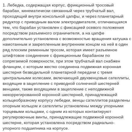
1. Лебедка, содержащая корпус, фрикционный тросовый
барабан, кинематически связанный через трубчатый вал,
проходящий внутри консольной цапфы, и через планетарный
редуктор с приводным валом электродвигателя, отличающаяся
тем, что барабан установлен с фиксацией осевого положения
посредством разъемного ограничителя, а на цапфе
дополнительно установлена с возможностью вращения катушка с
намотанным и закрепленным внутренним концом на ней в один
ряд плоским ременным тросом, которая имеет разъемное
штифтовое соединение с фрикционным барабаном по
сопрягаемой поверхности, при этом трубчатый вал снабжен
фланцем, с которым жестко соединена подвижная коронная
шестерня безводильной планетарной передачи с тремя
центральными колесами, включающей двухвенцовые сателлиты,
входящие в зацепление с приводной солнечной шестерней
венцами, также входящими в зацепление с неподвижной
некоррегированной коронной шестерней, принадлежащей
кольцеобразному корпусу лебедки, венцы сателлитов разделены
опорным кольцом и сателлиты установлены между упорными
торцевыми кольцами, с одним из которых контактируют
регулировочные винты, принадлежащие подвижной коронной
шестерне, которая установлена посредством радиально-
упорного подшипника на корпусе.