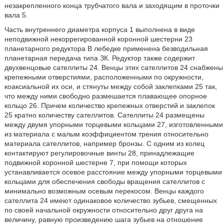
незакрепленного конца трубчатого вала и заходящим в проточки
вала 5.
Часть внутреннего диаметра корпуса 1 выполнена в виде
неподвижной некоррегированной коронной шестерни 23
планетарного редуктора В лебедке применена безводильная
планетарная передача типа ЗК. Редуктор также содержит
двухвенцовые сателлиты 24. Венцы этих сателлитов 24 снабжены
крепежными отверстиями, расположенными по окружности,
коаксиальной их оси, и стянуты между собой заклепками 25 так,
что между ними свободно размешается плавающее опорное
кольцо 26. Причем количество крепежных отверстий и заклепок
25 кратно количеству сателлитов. Сателлиты 24 размещены
между двумя упорными торцевыми кольцами 27, изготовленными
из материала с малым коэффициентом трения относительно
материала сателлитов, например бронзы. С одним из колец
контактируют регулировочные винты 28, принадлежащие
подвижной коронной шестерне 7, при помощи которых
устанавливается осевое расстояние между упорными торцевыми
кольцами для обеспечения свободы вращения сателлитов с
минимально возможным осевым перекосом. Венцы каждого
сателлита 24 имеют одинаковое количество зубьев, смещенных
по своей начальной окружности относительно друг друга на
величину, равную произведению шага зубьев на отношение