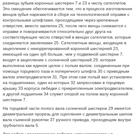
разницы зубьев коронных шестерен 7 и 23 к числу сателлитов.
Это смещение обеспечивается тем, что в процессе изготовления
венцов зубья нарезаются в сборе на технологической оправке с
контрольными штифтами, проходящими через крепежные
отверстия, вместо заклепок 25, после чего венцы снимаются с
оправки и поворачиваются относительно друг друга на
соответствующее число отверстий в венцах сателлитов, которые
соединяются заклепками 25. Сателлитные венцы, входящие в
зацепление с некоррегированной коронной шестерней 23,
имеющей на один зуб больше, чем у подвижной шестерни 7,
входят в зацепление с солнечной шестерней 29, которая
выполнена как единое целое с полым валом, соединенным при
помощи торцевого паза и поперечного штифта 30 с приводным
валом электродвигателя 31. При этом сам полый вал установлен
на подшипниках, один из которых 32 запрессован в торцевую
крышку 33 корпуса лебедки с прикрепленным электродвигателем,
а другой подшипник 34 служит опорой на полом валу коронной
шестерни 7.
На торцевой части полого вала солнечной шестерни 29 имеется
диаметральная прорезь для сцепления с диаметральным шипом
вала съемной рукоятки 37 ручного привода, проходящим внутри
трубчатого вала 5.