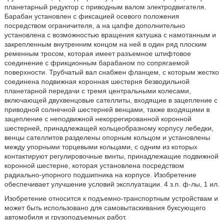
планетарный редуктор с приводным валом электродвигателя.
Барабан установлен с фиксацией осевого положения
посредством ограничителя, а на цапфе дополнительно
установлена с возможностью вращения катушка с намотанным и
закрепленным внутренним концом на ней в один ряд плоским
ременным тросом, которая имеет разъемное штифтовое
соединение с фрикционным барабаном по сопрягаемой
поверхности. Трубчатый вал снабжен фланцем, с которым жестко
соединена подвижная коронная шестерня безводильной
планетарной передачи с тремя центральными колесами,
включающей двухвенцовые сателлиты, входящие в зацепление с
приводной солнечной шестерней венцами, также входящими в
зацепление с неподвижной некоррегированной коронной
шестерней, принадлежащей кольцеобразному корпусу лебедки,
венцы сателлитов разделены опорным кольцом и установлены
между упорными торцевыми кольцами, с одним из которых
контактируют регулировочные винты, принадлежащие подвижной
коронной шестерне, которая установлена посредством
радиально-упорного подшипника на корпусе. Изобретение
обеспечивает улучшение условий эксплуатации. 4 з.п. ф-лы, 1 ил.
Изобретение относится к подъемно-транспортным устройствам и
может быть использовано для самовытаскивания буксующего
автомобиля и грузоподъемных работ.