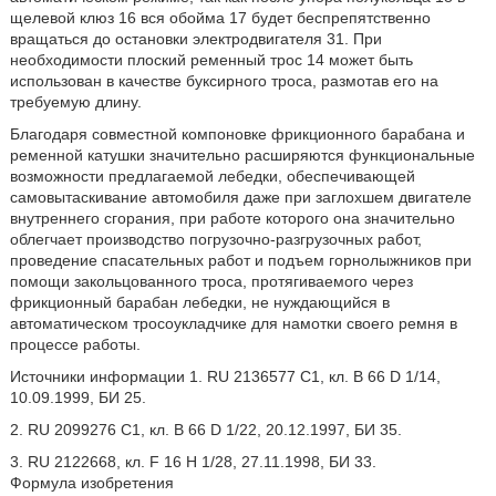
щелевой клюз 16 вся обойма 17 будет беспрепятственно
вращаться до остановки электродвигателя 31. При
необходимости плоский ременный трос 14 может быть
использован в качестве буксирного троса, размотав его на
требуемую длину.
Благодаря совместной компоновке фрикционного барабана и
ременной катушки значительно расширяются функциональные
возможности предлагаемой лебедки, обеспечивающей
самовытаскивание автомобиля даже при заглохшем двигателе
внутреннего сгорания, при работе которого она значительно
облегчает производство погрузочно-разгрузочных работ,
проведение спасательных работ и подъем горнолыжников при
помощи закольцованного троса, протягиваемого через
фрикционный барабан лебедки, не нуждающийся в
автоматическом тросоукладчике для намотки своего ремня в
процессе работы.
Источники информации 1. RU 2136577 C1, кл. В 66 D 1/14,
10.09.1999, БИ 25.
2. RU 2099276 C1, кл. B 66 D 1/22, 20.12.1997, БИ 35.
3. RU 2122668, кл. F 16 H 1/28, 27.11.1998, БИ 33.
Формула изобретения