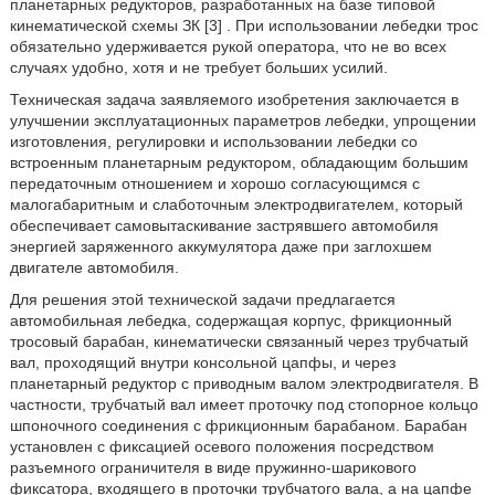
планетарных редукторов, разработанных на базе типовой
кинематической схемы ЗК [3] . При использовании лебедки трос
обязательно удерживается рукой оператора, что не во всех
случаях удобно, хотя и не требует больших усилий.
Техническая задача заявляемого изобретения заключается в
улучшении эксплуатационных параметров лебедки, упрощении
изготовления, регулировки и использовании лебедки со
встроенным планетарным редуктором, обладающим большим
передаточным отношением и хорошо согласующимся с
малогабаритным и слаботочным электродвигателем, который
обеспечивает самовытаскивание застрявшего автомобиля
энергией заряженного аккумулятора даже при заглохшем
двигателе автомобиля.
Для решения этой технической задачи предлагается
автомобильная лебедка, содержащая корпус, фрикционный
тросовый барабан, кинематически связанный через трубчатый
вал, проходящий внутри консольной цапфы, и через
планетарный редуктор с приводным валом электродвигателя. В
частности, трубчатый вал имеет проточку под стопорное кольцо
шпоночного соединения с фрикционным барабаном. Барабан
установлен с фиксацией осевого положения посредством
разъемного ограничителя в виде пружинно-шарикового
фиксатора, входящего в проточки трубчатого вала, а на цапфе