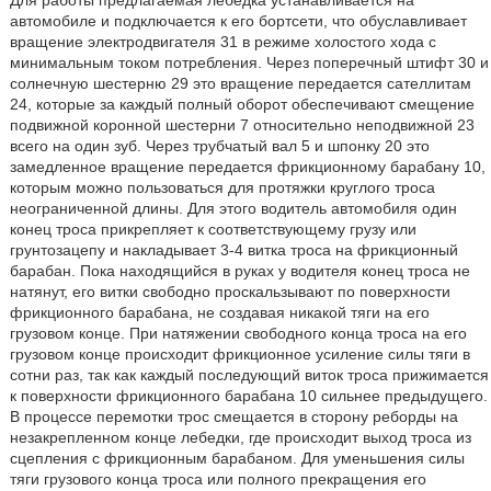
Для работы предлагаемая лебедка устанавливается на
автомобиле и подключается к его бортсети, что обуславливает
вращение электродвигателя 31 в режиме холостого хода с
минимальным током потребления. Через поперечный штифт 30 и
солнечную шестерню 29 это вращение передается сателлитам
24, которые за каждый полный оборот обеспечивают смещение
подвижной коронной шестерни 7 относительно неподвижной 23
всего на один зуб. Через трубчатый вал 5 и шпонку 20 это
замедленное вращение передается фрикционному барабану 10,
которым можно пользоваться для протяжки круглого троса
неограниченной длины. Для этого водитель автомобиля один
конец троса прикрепляет к соответствующему грузу или
грунтозацепу и накладывает 3-4 витка троса на фрикционный
барабан. Пока находящийся в руках у водителя конец троса не
натянут, его витки свободно проскальзывают по поверхности
фрикционного барабана, не создавая никакой тяги на его
грузовом конце. При натяжении свободного конца троса на его
грузовом конце происходит фрикционное усиление силы тяги в
сотни раз, так как каждый последующий виток троса прижимается
к поверхности фрикционного барабана 10 сильнее предыдущего.
В процессе перемотки трос смещается в сторону реборды на
незакрепленном конце лебедки, где происходит выход троса из
сцепления с фрикционным барабаном. Для уменьшения силы
тяги грузового конца троса или полного прекращения его