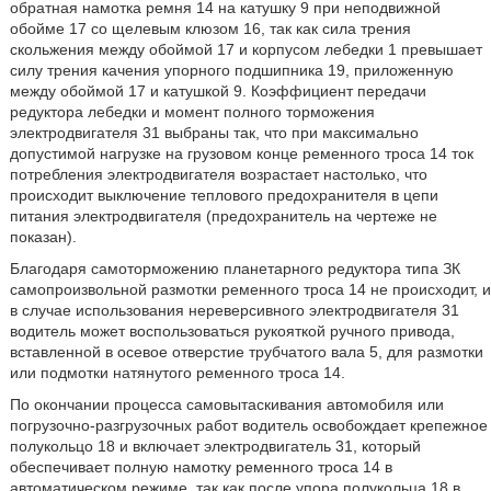
обратная намотка ремня 14 на катушку 9 при неподвижной
обойме 17 со щелевым клюзом 16, так как сила трения
скольжения между обоймой 17 и корпусом лебедки 1 превышает
силу трения качения упорного подшипника 19, приложенную
между обоймой 17 и катушкой 9. Коэффициент передачи
редуктора лебедки и момент полного торможения
электродвигателя 31 выбраны так, что при максимально
допустимой нагрузке на грузовом конце ременного троса 14 ток
потребления электродвигателя возрастает настолько, что
происходит выключение теплового предохранителя в цепи
питания электродвигателя (предохранитель на чертеже не
показан).
Благодаря самоторможению планетарного редуктора типа ЗК
самопроизвольной размотки ременного троса 14 не происходит, и
в случае использования нереверсивного электродвигателя 31
водитель может воспользоваться рукояткой ручного привода,
вставленной в осевое отверстие трубчатого вала 5, для размотки
или подмотки натянутого ременного троса 14.
По окончании процесса самовытаскивания автомобиля или
погрузочно-разгрузочных работ водитель освобождает крепежное
полукольцо 18 и включает электродвигатель 31, который
обеспечивает полную намотку ременного троса 14 в
автоматическом режиме, так как после упора полукольца 18 в