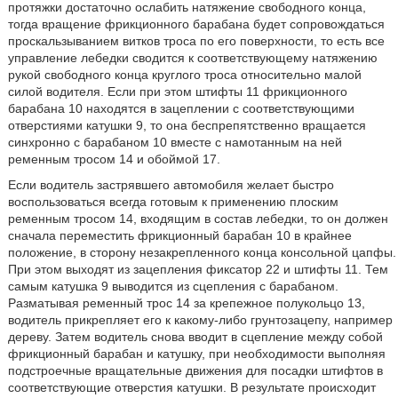
протяжки достаточно ослабить натяжение свободного конца,
тогда вращение фрикционного барабана будет сопровождаться
проскальзыванием витков троса по его поверхности, то есть все
управление лебедки сводится к соответствующему натяжению
рукой свободного конца круглого троса относительно малой
силой водителя. Если при этом штифты 11 фрикционного
барабана 10 находятся в зацеплении с соответствующими
отверстиями катушки 9, то она беспрепятственно вращается
синхронно с барабаном 10 вместе с намотанным на ней
ременным тросом 14 и обоймой 17.
Если водитель застрявшего автомобиля желает быстро
воспользоваться всегда готовым к применению плоским
ременным тросом 14, входящим в состав лебедки, то он должен
сначала переместить фрикционный барабан 10 в крайнее
положение, в сторону незакрепленного конца консольной цапфы.
При этом выходят из зацепления фиксатор 22 и штифты 11. Тем
самым катушка 9 выводится из сцепления с барабаном.
Разматывая ременный трос 14 за крепежное полукольцо 13,
водитель прикрепляет его к какому-либо грунтозацепу, например
дереву. Затем водитель снова вводит в сцепление между собой
фрикционный барабан и катушку, при необходимости выполняя
подстроечные вращательные движения для посадки штифтов в
соответствующие отверстия катушки. В результате происходит