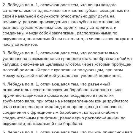
2. Лебедка по п. 1, отличающаяся тем, что венцы каждого
сателлита имеют одинаковое количество зубьев, смещенных по
своей начальной окружности относительно друг друга на
величину, равную произведению шага зубьев на отношение
разницы зубьев коронных шестерен к числу сателлитов, и
соединены между собой заклепками, расположенными по
окружности, коаксиальной оси сателлита, а число заклепок кратно
числу сателлитов.
3. Лебедка по п. 1, отличающаяся тем, что дополнительно
установлена с возможностью вращения стаканообразная обойма
катушки, снабженная щелевым клюзом, через который пропущен
плоский ременный трос с крепежным полукольцам, при этом
между катушкой и обоймой установлен упорный подшипник.
4. Лебедка по п. 1, отличающаяся тем, что разъемный
ограничитель осевого положения барабана выполнен в виде
пружинно-шарикового фиксатора, входящего в проточки
трубчатого вала, при этом на незакрепленном конце трубчатого
вала выполнена проточка под стопорное кольцо шпоночного
соединения с фрикционным барабаном, который снабжен
соединительным штифтами, равномерно расположенными по
окружности, коаксиальной оси барабана.
5. Лебедка по п. 1, отличающаяся тем, что ручной приводной вал