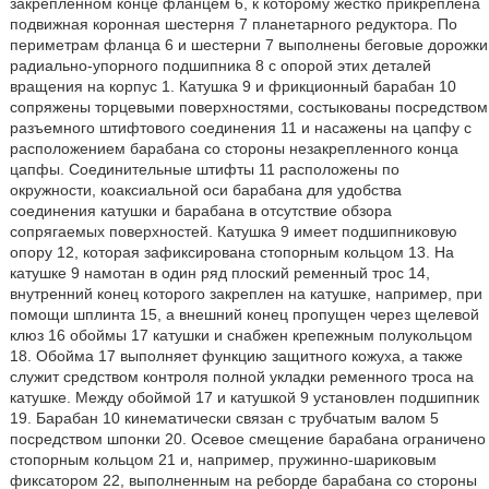
закрепленном конце фланцем 6, к которому жестко прикреплена
подвижная коронная шестерня 7 планетарного редуктора. По
периметрам фланца 6 и шестерни 7 выполнены беговые дорожки
радиально-упорного подшипника 8 с опорой этих деталей
вращения на корпус 1. Катушка 9 и фрикционный барабан 10
сопряжены торцевыми поверхностями, состыкованы посредством
разъемного штифтового соединения 11 и насажены на цапфу с
расположением барабана со стороны незакрепленного конца
цапфы. Соединительные штифты 11 расположены по
окружности, коаксиальной оси барабана для удобства
соединения катушки и барабана в отсутствие обзора
сопрягаемых поверхностей. Катушка 9 имеет подшипниковую
опору 12, которая зафиксирована стопорным кольцом 13. На
катушке 9 намотан в один ряд плоский ременный трос 14,
внутренний конец которого закреплен на катушке, например, при
помощи шплинта 15, а внешний конец пропущен через щелевой
клюз 16 обоймы 17 катушки и снабжен крепежным полукольцом
18. Обойма 17 выполняет функцию защитного кожуха, а также
служит средством контроля полной укладки ременного троса на
катушке. Между обоймой 17 и катушкой 9 установлен подшипник
19. Барабан 10 кинематически связан с трубчатым валом 5
посредством шпонки 20. Осевое смещение барабана ограничено
стопорным кольцом 21 и, например, пружинно-шариковым
фиксатором 22, выполненным на реборде барабана со стороны