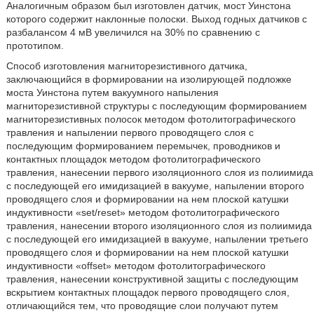
Аналогичным образом был изготовлен датчик, мост Уинстона
которого содержит наклонные полоски. Выход годных датчиков с
разбалансом 4 мВ увеличился на 30% по сравнению с
прототипом.
Способ изготовления магниторезистивного датчика,
заключающийся в формировании на изолирующей подложке
моста Уинстона путем вакуумного напыления
магниторезистивной структуры с последующим формированием
магниторезистивных полосок методом фотолитографического
травления и напылении первого проводящего слоя с
последующим формированием перемычек, проводников и
контактных площадок методом фотолитографического
травления, нанесении первого изоляционного слоя из полиимида
с последующей его имидизацией в вакууме, напылении второго
проводящего слоя и формировании на нем плоской катушки
индуктивности «set/reset» методом фотолитографического
травления, нанесении второго изоляционного слоя из полиимида
с последующей его имидизацией в вакууме, напылении третьего
проводящего слоя и формировании на нем плоской катушки
индуктивности «offset» методом фотолитографического
травления, нанесении конструктивной защиты с последующим
вскрытием контактных площадок первого проводящего слоя,
отличающийся тем, что проводящие слои получают путем