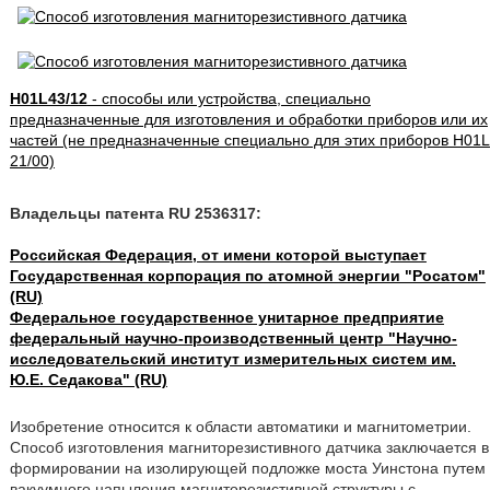
H01L43/12
- способы или устройства, специально
предназначенные для изготовления и обработки приборов или их
частей (не предназначенные специально для этих приборов H01L
21/00)
Владельцы патента RU 2536317:
Российская Федерация, от имени которой выступает
Государственная корпорация по атомной энергии "Росатом"
(RU)
Федеральное государственное унитарное предприятие
федеральный научно-производственный центр "Научно-
исследовательский институт измерительных систем им.
Ю.Е. Седакова" (RU)
Изобретение относится к области автоматики и магнитометрии.
Способ изготовления магниторезистивного датчика заключается в
формировании на изолирующей подложке моста Уинстона путем
вакуумного напыления магниторезистивной структуры с