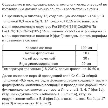
Содержание и последовательность технологических операций по
изготовлению датчика можно понять из рассмотрения фиг.3.
На кремниевую пластину 12, содержащую изоляцию из SiO
13
2
толщиной 0,3 мкм и Si
N
14 толщиной 0,15 мкм, напыляли
3
4
магниторезистивную структуру Fe(15%)Ni(65%)Co(20%)-Ta-
Fe(15%)Ni(65%)Co(20%) 15 толщиной ~50-60 нм и формировали
магниторезистивные полоски 9 (фиг.2) методом фотолитографии
и травления в составе:
Кислота азотная
100 мл
Натрий фтористый
10 г
Калий азотнокислый
30 г
Вода дистиллированная
20 мл
Температура травления (18-23)°C, время травления 40-60 с.
Далее наносили первый проводящий слой Cr-Cu-Cr общей
толщиной ~0,5 мкм, методом фотолитографии создавали маску и
формировали контактные площадки и проводящие дорожки трех
функциональных элементов - моста Уинстона 2, 3, 4, 7 (фиг.1а),
катушки индуктивности «set/reset» 1, 6 (фиг.1а), катушки
индуктивности «offset» 5, 8 (фиг.1a), а также полюса Барбера 17
(фиг.3) и перемычки 10 (фиг.2).