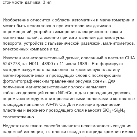
стоимости датчика. 3 ил.
Изобретение относится к области автоматики и магнитометрии и
может быть использовано при изготовлении датчиков
перемещений, устройств измерения электрического тока и
магнитных полей, а именно при изготовлении датчиков угла
поворота, устройств с гальванической развязкой, магнитометров,
электронных компасов и т.д.
Известен магниторезистивный датчик, описанный в патенте США
5247278, кл. H01L, 43/00 от 11 июля 1989 г. Его формируют
методом вакуумного напыления на кремниевую пластину
магниторезистивных и проводящих слоев с последующим
фотолитографическим травлением рисунка схемы. Для
получения магниторезистивных полосок напыляют
кобальтсодержащий сплав NiFeCo, а для проводящих дорожек,
перемычек между магниторезистивными полосками и контактных
площадок напыляют Al+4% Cu. Для изоляции кремниевой
пластины и верхнего проводящего слоя наносят SiO
+Si
N
2
3
4
соответственно.
Недостатком такого способа является невозможность создания
надежной изоляции, т.к. пленки оксида и нитрида кремния имеют