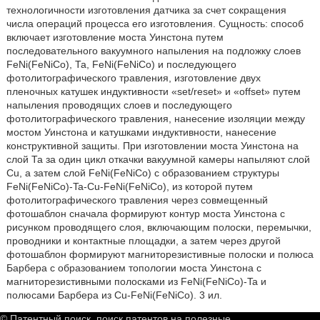
технологичности изготовления датчика за счет сокращения
числа операций процесса его изготовления. Сущность: способ
включает изготовление моста Уинстона путем
последовательного вакуумного напыления на подложку слоев
FeNi(FeNiCo), Та, FeNi(FeNiCo) и последующего
фотолитографического травления, изготовление двух
пленочных катушек индуктивности «set/reset» и «offset» путем
напыления проводящих слоев и последующего
фотолитографического травления, нанесение изоляции между
мостом Уинстона и катушками индуктивности, нанесение
конструктивной защиты. При изготовлении моста Уинстона на
слой Та за один цикл откачки вакуумной камеры напыляют слой
Cu, а затем слой FeNi(FeNiCo) с образованием структуры
FeNi(FeNiCo)-Ta-Cu-FeNi(FeNiCo), из которой путем
фотолитографического травления через совмещенный
фотошаблон сначала формируют контур моста Уинстона с
рисунком проводящего слоя, включающим полоски, перемычки,
проводники и контактные площадки, а затем через другой
фотошаблон формируют магниторезистивные полоски и полюса
Барбера с образованием топологии моста Уинстона с
магниторезистивными полосками из FeNi(FeNiCo)-Ta и
полюсами Барбера из Cu-FeNi(FeNiCo). 3 ил.
© Патентный поиск, поиск патентов на полезные