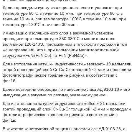
Далее проводили сушку изоляционного слоя ступенчато: при
температуре 60°C в течение 10 мин, при температуре 80°C в
течение 10 мин, при температуре 100°C в течение 10 мин, при
температуре 120°C в течение 30 мин.
Имидизацию изоляционного слоя в вакуумной установке
проводили при температуре 350-380°C в магнитном поле
величиной 120-140Э, приложенном в плоскости подложки в том
же направлении, что и при напылении магниторезистивной
структуры «FeNi(FeNiCo)-Ta-FeNi(FeNiCo)».
Для изготовления катушки индуктивности «set/reset» 19 напыляли
второй проводящий слой Cr-Cu-Cr толщиной ~2 мкм и проводили
фотолитографическое травление рисунка в соответствии с
фиг.16.
Далее повторяли операцию по нанесению лака АД 9103 18 и его
имидизации в вакууме по режиму, указанному ранее.
Для изготовления катушки индуктивности «offset» 21 напыляли
третий проводящий слой Cr-Cu-Cr толщиной ~2 мкм и проводили
фотолитографическое травление рисунка в соответствии с
фиг.1в.
В качестве конструктивной защиты наносили лак АД-9103 23, а