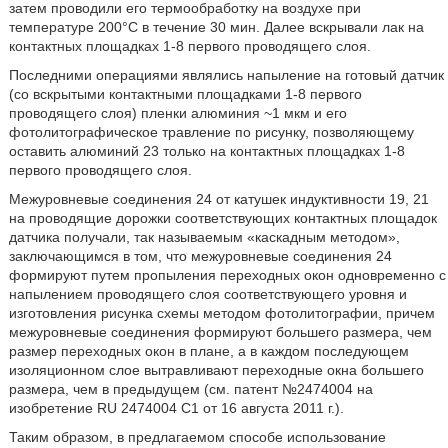
затем проводили его термообработку на воздухе при
температуре 200°C в течение 30 мин. Далее вскрывали лак на
контактных площадках 1-8 первого проводящего слоя.
Последними операциями являлись напыление на готовый датчик
(со вскрытыми контактными площадками 1-8 первого
проводящего слоя) пленки алюминия ~1 мкм и его
фотолитографическое травление по рисунку, позволяющему
оставить алюминий 23 только на контактных площадках 1-8
первого проводящего слоя.
Межуровневые соединения 24 от катушек индуктивности 19, 21
на проводящие дорожки соответствующих контактных площадок
датчика получали, так называемым «каскадным методом»,
заключающимся в том, что межуровневые соединения 24
формируют путем пропыления переходных окон одновременно с
напылением проводящего слоя соответствующего уровня и
изготовления рисунка схемы методом фотолитографии, причем
межуровневые соединения формируют большего размера, чем
размер переходных окон в плане, а в каждом последующем
изоляционном слое вытравливают переходные окна большего
размера, чем в предыдущем (см. патент №2474004 на
изобретение RU 2474004 C1 от 16 августа 2011 г.).
Таким образом, в предлагаемом способе использование