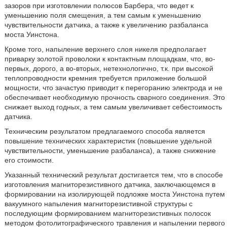
зазоров при изготовлении полюсов Барбера, что ведет к
уменьшению поля смещения, а тем самым к уменьшению
чувствительности датчика, а также к увеличению разбаланса
моста Уинстона.
Кроме того, напыление верхнего слоя никеля предполагает
приварку золотой проволоки к контактным площадкам, что, во-
первых, дорого, а во-вторых, нетехнологично, т.к. при высокой
теплопроводности кремния требуется приложение большой
мощности, что зачастую приводит к перегоранию электрода и не
обеспечивает необходимую прочность сварного соединения. Это
снижает выход годных, а тем самым увеличивает себестоимость
датчика.
Техническим результатом предлагаемого способа является
повышение технических характеристик (повышение удельной
чувствительности, уменьшение разбаланса), а также снижение
его стоимости.
Указанный технический результат достигается тем, что в способе
изготовления магниторезистивного датчика, заключающемся в
формировании на изолирующей подложке моста Уинстона путем
вакуумного напыления магниторезистивной структуры с
последующим формированием магниторезистивных полосок
методом фотолитографического травления и напылении первого