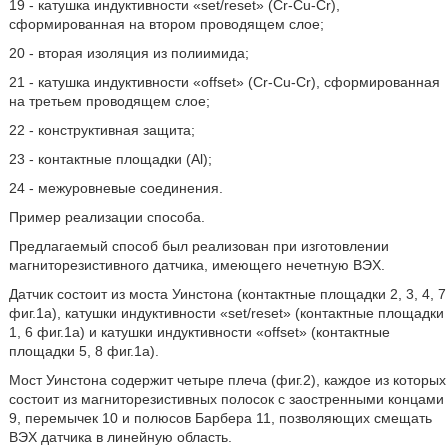
19 - катушка индуктивности «set/reset» (Cr-Cu-Cr),
сформированная на втором проводящем слое;
20 - вторая изоляция из полиимида;
21 - катушка индуктивности «offset» (Cr-Cu-Cr), сформированная
на третьем проводящем слое;
22 - конструктивная защита;
23 - контактные площадки (Al);
24 - межуровневые соединения.
Пример реализации способа.
Предлагаемый способ был реализован при изготовлении
магниторезистивного датчика, имеющего нечетную ВЭХ.
Датчик состоит из моста Уинстона (контактные площадки 2, 3, 4, 7
фиг.1а), катушки индуктивности «set/reset» (контактные площадки
1, 6 фиг.1а) и катушки индуктивности «offset» (контактные
площадки 5, 8 фиг.1а).
Мост Уинстона содержит четыре плеча (фиг.2), каждое из которых
состоит из магниторезистивных полосок с заостренными концами
9, перемычек 10 и полюсов Барбера 11, позволяющих смещать
ВЭХ датчика в линейную область.