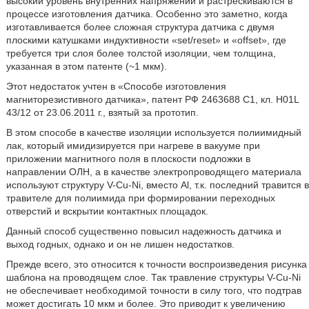
высокий уровень внутренних напряжений и растрескиваются в
процессе изготовления датчика. Особенно это заметно, когда
изготавливается более сложная структура датчика с двумя
плоскими катушками индуктивности «set/reset» и «offset», где
требуется три слоя более толстой изоляции, чем толщина,
указанная в этом патенте (~1 мкм).
Этот недостаток учтен в «Способе изготовления
магниторезистивного датчика», патент РФ 2463688 C1, кл. H01L
43/12 от 23.06.2011 г., взятый за прототип.
В этом способе в качестве изоляции используется полиимидный
лак, который имидизируется при нагреве в вакууме при
приложении магнитного поля в плоскости подложки в
направлении ОЛН, а в качестве электропроводящего материала
используют структуру V-Cu-Ni, вместо Al, т.к. последний травится в
травителе для полиимида при формировании переходных
отверстий и вскрытии контактных площадок.
Данный способ существенно повысил надежность датчика и
выход годных, однако и он не лишен недостатков.
Прежде всего, это относится к точности воспроизведения рисунка
шаблона на проводящем слое. Так травление структуры V-Cu-Ni
не обеспечивает необходимой точности в силу того, что подтрав
может достигать 10 мкм и более. Это приводит к увеличению