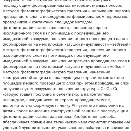
последующим формированием магниторезистивных полосок
методом фотолитографического травления и напылении первого
проводящего слоя с последующим формированием перемычек,
проводников и контактных площадок методом
фотолитографического травления, нанесении первого
изоляционного слоя из полиимида с последующей его
имидизацией в вакууме, напылении второго проводящего слоя и
формировании на нем плоской катушки индуктивности «set/reset»
методом фотолитографического травления, нанесении второго
изоляционного слоя из полиимида с последующей его
имидизацией в вакууме, напылении третьего проводящего слоя и
формировании на нем плоской катушки индуктивности «offset»
методом фотолитографического травления, нанесении
конструктивной защиты с последующим вскрытием контактных
площадок первого проводящего слоя,при этом проводящие слои
получают путем вакуумного напыления структуры Cr-Cu-Cr,
которую травят послойно и селективно, а на контактных
площадках, находящихся на первом проводящем слое,
дополнительно формируют пленку Al путем его напыления на
датчик после нанесения конструктивной защиты с последующим
фотолитографическим травлением. Изобретения способа
лбеспечивает повышение технических характеристик: повышение
удельной чувствительности, уменьшение разбаланса и снижение