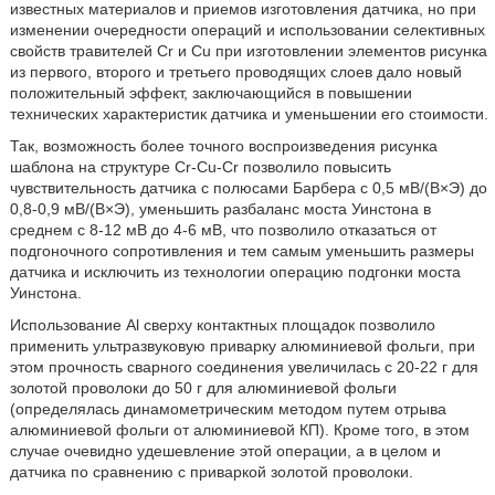
известных материалов и приемов изготовления датчика, но при
изменении очередности операций и использовании селективных
свойств травителей Cr и Cu при изготовлении элементов рисунка
из первого, второго и третьего проводящих слоев дало новый
положительный эффект, заключающийся в повышении
технических характеристик датчика и уменьшении его стоимости.
Так, возможность более точного воспроизведения рисунка
шаблона на структуре Cr-Cu-Cr позволило повысить
чувствительность датчика с полюсами Барбера с 0,5 мВ/(В×Э) до
0,8-0,9 мВ/(В×Э), уменьшить разбаланс моста Уинстона в
среднем с 8-12 мВ до 4-6 мВ, что позволило отказаться от
подгоночного сопротивления и тем самым уменьшить размеры
датчика и исключить из технологии операцию подгонки моста
Уинстона.
Использование Al сверху контактных площадок позволило
применить ультразвуковую приварку алюминиевой фольги, при
этом прочность сварного соединения увеличилась с 20-22 г для
золотой проволоки до 50 г для алюминиевой фольги
(определялась динамометрическим методом путем отрыва
алюминиевой фольги от алюминиевой КП). Кроме того, в этом
случае очевидно удешевление этой операции, а в целом и
датчика по сравнению с приваркой золотой проволоки.