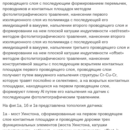
проводящего слоя с последующим формированием перемычек,
проводников и контактных площадок методом
фотолитографического травления, нанесении первого
изоляционного слоя из полиимида с последующей его
имидизацией в вакууме, напылении второго проводящего слоя и
формировании на нем плоской катушки индуктивности «set/reset»
методом фотолитографического травления, нанесении второго
изоляционного слоя из полиимида с последующей его
имидизацией в вакууме, напылении третьего проводящего слоя и
формировании на нем плоской катушки индуктивности «offset»
методом фотолитографического травления, нанесении
конструктивной защиты с последующим вскрытием контактных
площадок первого проводящего слоя, проводящие слои
получают путем вакуумного напыления структуры Cr-Cu-Cr,
которую травят послойно и селективно, а на вскрытых контактных
площадках, находящихся на первом проводящем слое,
формируют пленку Al путем его напыления на датчик с
последующим фотолитографическим травлением.
На фиг.1а, 1б и 1в представлена топология датчика:
1а - мост Уинстона, сформированные на первом проводящем
слое контактные площадки и проводящие дорожки трех
функциональных элементов (моста Уинстона, катушки