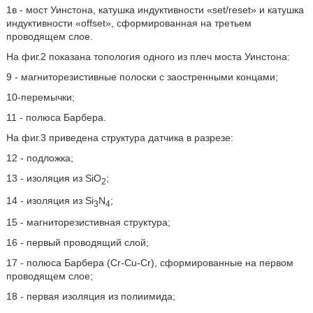
1в - мост Уинстона, катушка индуктивности «set/reset» и катушка
индуктивности «offset», сформированная на третьем
проводящем слое.
На фиг.2 показана топология одного из плеч моста Уинстона:
9 - магниторезистивные полоски с заостренными концами;
10-перемычки;
11 - полюса Барбера.
На фиг.3 приведена структура датчика в разрезе:
12 - подложка;
13 - изоляция из SiO
;
2
14 - изоляция из Si
N
;
3
4
15 - магниторезистивная структура;
16 - первый проводящий слой;
17 - полюса Барбера (Cr-Cu-Cr), сформированные на первом
проводящем слое;
18 - первая изоляция из полиимида;