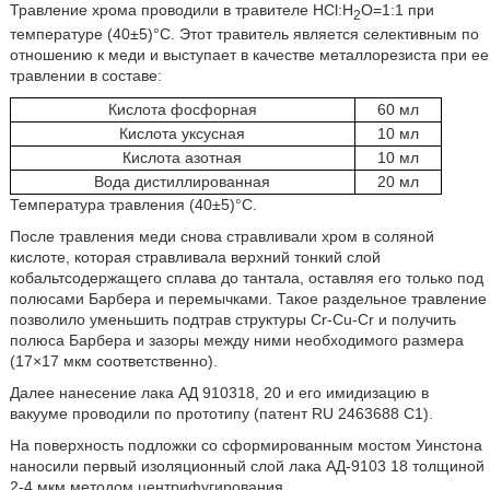
Травление хрома проводили в травителе HCl:H
O=1:1 при
2
температуре (40±5)°C. Этот травитель является селективным по
отношению к меди и выступает в качестве металлорезиста при ее
травлении в составе:
Кислота фосфорная
60 мл
Кислота уксусная
10 мл
Кислота азотная
10 мл
Вода дистиллированная
20 мл
Температура травления (40±5)°C.
После травления меди снова стравливали хром в соляной
кислоте, которая стравливала верхний тонкий слой
кобальтсодержащего сплава до тантала, оставляя его только под
полюсами Барбера и перемычками. Такое раздельное травление
позволило уменьшить подтрав структуры Cr-Cu-Cr и получить
полюса Барбера и зазоры между ними необходимого размера
(17×17 мкм соответственно).
Далее нанесение лака АД 910318, 20 и его имидизацию в
вакууме проводили по прототипу (патент RU 2463688 C1).
На поверхность подложки со сформированным мостом Уинстона
наносили первый изоляционный слой лака АД-9103 18 толщиной
2-4 мкм методом центрифугирования.