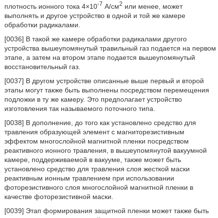
-7
2
плотность ионного тока 4×10
А/см
или менее, может
выполнять и другое устройство в одной и той же камере
обработки радикалами.
[0036] В такой же камере обработки радикалами другого
устройства вышеупомянутый травильный газ подается на первом
этапе, а затем на втором этапе подается вышеупомянутый
восстановительный газ.
[0037] В другом устройстве описанные выше первый и второй
этапы могут также быть выполнены посредством перемещения
подложки в ту же камеру. Это предполагает устройство
изготовления так называемого поточного типа.
[0038] В дополнение, до того как установлено средство для
травления образующей элемент с магниторезистивным
эффектом многослойной магнитной пленки посредством
реактивного ионного травления, в вышеупомянутой вакуумной
камере, поддерживаемой в вакууме, также может быть
установлено средство для травления слоя жесткой маски
реактивным ионным травлением при использовании
фоторезистивного слоя многослойной магнитной пленки в
качестве фоторезистивной маски.
[0039] Этап формирования защитной пленки может также быть