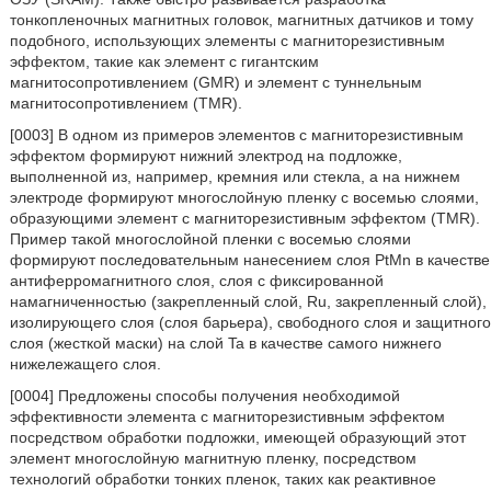
тонкопленочных магнитных головок, магнитных датчиков и тому
подобного, использующих элементы с магниторезистивным
эффектом, такие как элемент с гигантским
магнитосопротивлением (GMR) и элемент с туннельным
магнитосопротивлением (TMR).
[0003] В одном из примеров элементов с магниторезистивным
эффектом формируют нижний электрод на подложке,
выполненной из, например, кремния или стекла, а на нижнем
электроде формируют многослойную пленку с восемью слоями,
образующими элемент с магниторезистивным эффектом (TMR).
Пример такой многослойной пленки с восемью слоями
формируют последовательным нанесением слоя PtMn в качестве
антиферромагнитного слоя, слоя с фиксированной
намагниченностью (закрепленный слой, Ru, закрепленный слой),
изолирующего слоя (слоя барьера), свободного слоя и защитного
слоя (жесткой маски) на слой Ta в качестве самого нижнего
нижележащего слоя.
[0004] Предложены способы получения необходимой
эффективности элемента с магниторезистивным эффектом
посредством обработки подложки, имеющей образующий этот
элемент многослойную магнитную пленку, посредством
технологий обработки тонких пленок, таких как реактивное