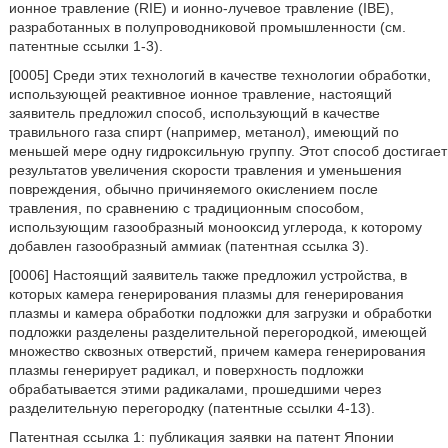
ионное травление (RIE) и ионно-лучевое травление (IBE),
разработанных в полупроводниковой промышленности (см.
патентные ссылки 1-3).
[0005] Среди этих технологий в качестве технологии обработки,
использующей реактивное ионное травление, настоящий
заявитель предложил способ, использующий в качестве
травильного газа спирт (например, метанол), имеющий по
меньшей мере одну гидроксильную группу. Этот способ достигает
результатов увеличения скорости травления и уменьшения
повреждения, обычно причиняемого окислением после
травления, по сравнению с традиционным способом,
использующим газообразный монооксид углерода, к которому
добавлен газообразный аммиак (патентная ссылка 3).
[0006] Настоящий заявитель также предложил устройства, в
которых камера генерирования плазмы для генерирования
плазмы и камера обработки подложки для загрузки и обработки
подложки разделены разделительной перегородкой, имеющей
множество сквозных отверстий, причем камера генерирования
плазмы генерирует радикал, и поверхность подложки
обрабатывается этими радикалами, прошедшими через
разделительную перегородку (патентные ссылки 4-13).
Патентная ссылка 1: публикация заявки на патент Японии