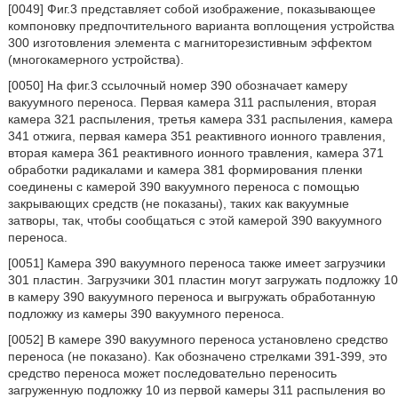
[0049] Фиг.3 представляет собой изображение, показывающее
компоновку предпочтительного варианта воплощения устройства
300 изготовления элемента с магниторезистивным эффектом
(многокамерного устройства).
[0050] На фиг.3 ссылочный номер 390 обозначает камеру
вакуумного переноса. Первая камера 311 распыления, вторая
камера 321 распыления, третья камера 331 распыления, камера
341 отжига, первая камера 351 реактивного ионного травления,
вторая камера 361 реактивного ионного травления, камера 371
обработки радикалами и камера 381 формирования пленки
соединены с камерой 390 вакуумного переноса с помощью
закрывающих средств (не показаны), таких как вакуумные
затворы, так, чтобы сообщаться с этой камерой 390 вакуумного
переноса.
[0051] Камера 390 вакуумного переноса также имеет загрузчики
301 пластин. Загрузчики 301 пластин могут загружать подложку 10
в камеру 390 вакуумного переноса и выгружать обработанную
подложку из камеры 390 вакуумного переноса.
[0052] В камере 390 вакуумного переноса установлено средство
переноса (не показано). Как обозначено стрелками 391-399, это
средство переноса может последовательно переносить
загруженную подложку 10 из первой камеры 311 распыления во