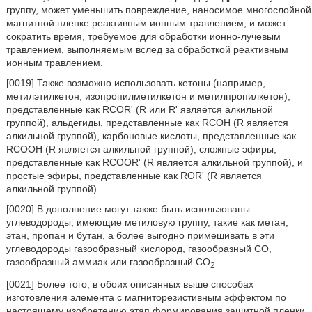
группу, может уменьшить повреждение, наносимое многослойной
магнитной пленке реактивным ионным травлением, и может
сократить время, требуемое для обработки ионно-лучевым
травлением, выполняемым вслед за обработкой реактивным
ионным травлением.
[0019] Также возможно использовать кетоны (например,
метилэтилкетон, изопропилметилкетон и метилпропилкетон),
представленные как RCOR' (R или R' является алкильной
группой), альдегиды, представленные как RCOH (R является
алкильной группой), карбоновые кислоты, представленные как
RCOOH (R является алкильной группой), сложные эфиры,
представленные как RCOOR' (R является алкильной группой), и
простые эфиры, представленные как ROR' (R является
алкильной группой).
[0020] В дополнение могут также быть использованы
углеводороды, имеющие метиловую группу, такие как метан,
этан, пропан и бутан, а более выгодно примешивать в эти
углеводороды газообразный кислород, газообразный CO,
газообразный аммиак или газообразный CO
.
2
[0021] Более того, в обоих описанных выше способах
изготовления элемента с магниторезистивным эффектом по
настоящему изобретению этап формирования защитной пленки