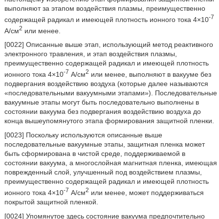
выполняют за этапом воздействия плазмы, преимущественно
-7
содержащей радикал и имеющей плотность ионного тока 4×10
2
А/см
или менее.
[0022] Описанные выше этап, использующий метод реактивного
электронного травления, и этап воздействия плазмы,
преимущественно содержащей радикал и имеющей плотность
-7
2
ионного тока 4×10
А/см
или менее, выполняют в вакууме без
подвергания воздействию воздуха (которые далее называются
«последовательными вакуумными этапами»). Последовательные
вакуумные этапы могут быть последовательно выполнены в
состоянии вакуума без подвергания воздействию воздуха до
конца вышеупомянутого этапа формирования защитной пленки.
[0023] Поскольку используются описанные выше
последовательные вакуумные этапы, защитная пленка может
быть сформирована в чистой среде, поддерживаемой в
состоянии вакуума, а многослойная магнитная пленка, имеющая
поврежденный слой, улучшенный под воздействием плазмы,
преимущественно содержащей радикал и имеющей плотность
-7
2
ионного тока 4×10
А/см
или менее, может поддерживаться
покрытой защитной пленкой.
[0024] Упомянутое здесь состояние вакуума предпочтительно