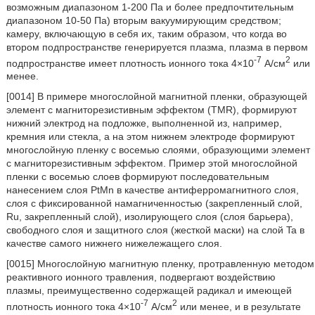
возможным диапазоном 1-200 Па и более предпочтительным
диапазоном 10-50 Па) вторым вакуумирующим средством;
камеру, включающую в себя их, таким образом, что когда во
втором подпространстве генерируется плазма, плазма в первом
-7
2
подпространстве имеет плотность ионного тока 4×10
А/см
или
менее.
[0014] В примере многослойной магнитной пленки, образующей
элемент с магниторезистивным эффектом (TMR), формируют
нижний электрод на подложке, выполненной из, например,
кремния или стекла, а на этом нижнем электроде формируют
многослойную пленку с восемью слоями, образующими элемент
с магниторезистивным эффектом. Пример этой многослойной
пленки с восемью слоев формируют последовательным
нанесением слоя PtMn в качестве антиферромагнитного слоя,
слоя с фиксированной намагниченностью (закрепленный слой,
Ru, закрепленный слой), изолирующего слоя (слоя барьера),
свободного слоя и защитного слоя (жесткой маски) на слой Ta в
качестве самого нижнего нижележащего слоя.
[0015] Многослойную магнитную пленку, протравленную методом
реактивного ионного травления, подвергают воздействию
плазмы, преимущественно содержащей радикал и имеющей
-7
2
плотность ионного тока 4×10
А/см
или менее, и в результате