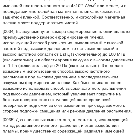
-7
2
имеющей плотность ионного тока 4×10
А/см
или менее, и в
последствии многослойная магнитная пленка покрывается
защитной пленкой. Соответственно, многослойная магнитная
пленка может поддерживаться чистой.
[0034] Вышеупомянутая камера формирования пленки является
преимущественно камерой формирования пленки,
использующей способ распыления, выполняемый с высокой
частотой под высоким давлением, то есть выполняемый в
высокочастотной области от 1 кГц (включительно) до 100 МГц
(включительно) и в области уровня вакуума с высоким давлением
от 1 Па (включительно) до 20 Па (включительно). Это делает
возможным использование способа высокочастотного
распыления под высоким давлением в последовательном
вакуумном формировании пленки. Как было описано ранее,
возможно использовать способ высокочастотного распыления
под высоким давлением, который увеличивает покрытие на
боковых поверхностях выступающей части среди всей
поверхности подложки за счет изменения прикладываемого к
стороне подложки смещения или режима давления распыления.
[0035] Два описанных выше этапа, то есть этап, использующий
метод реактивного ионного травления, и этап воздействия
плазмы, преимущественно содержащей радикал и имеющей