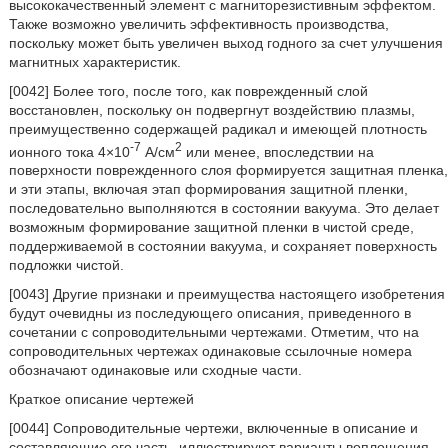
высококачественный элемент с магниторезистивным эффектом.
Также возможно увеличить эффективность производства,
поскольку может быть увеличен выход годного за счет улучшения
магнитных характеристик.
[0042] Более того, после того, как поврежденный слой
восстановлен, поскольку он подвергнут воздействию плазмы,
преимущественно содержащей радикал и имеющей плотность
-7
2
ионного тока 4×10
А/см
или менее, впоследствии на
поверхности поврежденного слоя формируется защитная пленка,
и эти этапы, включая этап формирования защитной пленки,
последовательно выполняются в состоянии вакуума. Это делает
возможным формирование защитной пленки в чистой среде,
поддерживаемой в состоянии вакуума, и сохраняет поверхность
подложки чистой.
[0043] Другие признаки и преимущества настоящего изобретения
будут очевидны из последующего описания, приведенного в
сочетании с сопроводительными чертежами. Отметим, что на
сопроводительных чертежах одинаковые ссылочные номера
обозначают одинаковые или сходные части.
Краткое описание чертежей
[0044] Сопроводительные чертежи, включенные в описание и
составляющие его часть, иллюстрируют варианты воплощения