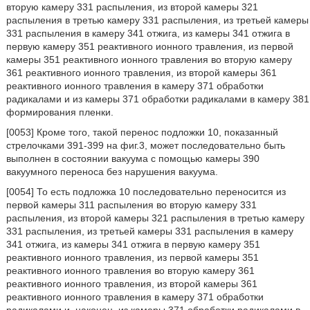
вторую камеру 331 распыления, из второй камеры 321
распыления в третью камеру 331 распыления, из третьей камеры
331 распыления в камеру 341 отжига, из камеры 341 отжига в
первую камеру 351 реактивного ионного травления, из первой
камеры 351 реактивного ионного травления во вторую камеру
361 реактивного ионного травления, из второй камеры 361
реактивного ионного травления в камеру 371 обработки
радикалами и из камеры 371 обработки радикалами в камеру 381
формирования пленки.
[0053] Кроме того, такой перенос подложки 10, показанный
стрелочками 391-399 на фиг.3, может последовательно быть
выполнен в состоянии вакуума с помощью камеры 390
вакуумного переноса без нарушения вакуума.
[0054] То есть подложка 10 последовательно переносится из
первой камеры 311 распыления во вторую камеру 331
распыления, из второй камеры 321 распыления в третью камеру
331 распыления, из третьей камеры 331 распыления в камеру
341 отжига, из камеры 341 отжига в первую камеру 351
реактивного ионного травления, из первой камеры 351
реактивного ионного травления во вторую камеру 361
реактивного ионного травления, из второй камеры 361
реактивного ионного травления в камеру 371 обработки