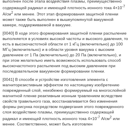
выполнен после этапа воздействия плазмы, преимущественно
-7
содержащей радикал и имеющей плотность ионного тока 4×10
2
А/см
или менее. Этот этап формирования защитной пленки
может также быть выполнен в вышеупомянутой вакуумной
камере, поддерживаемой в вакууме.
[0040] В ходе этого формирования защитной пленки распыление
выполняется в условиях высокой частоты и высокого давления, то
есть в высокочастотной области от 1 кГц (включительно) до 100
МГц (включительно) и в области уровня вакуума с высоким
давлением от 1 Па (включительно) до 20 Па (включительно), и
при этом желательно иметь возможность использовать способ
высокочастотного распыления под высоким давлением при
последовательном вакуумном формировании пленки.
[0041] В способе и устройстве изготовления элемента с
магниторезистивным эффектом по настоящему изобретению
поврежденный слой, неизбежно формируемый на многослойной
магнитной пленке реактивным ионным травлением вследствие
свойств травильного газа, восстанавливается без изменения
формы рисунка посредством подвергания этого поврежденного
слоя воздействию плазмы, преимущественно содержащей
-7
2
радикал и имеющей плотность ионного тока 4×10
А/см
или
менее. Соответственно, может быть изготовлен