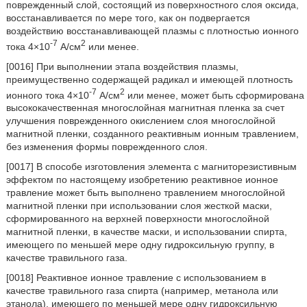
поврежденный слой, состоящий из поверхностного слоя оксида,
восстанавливается по мере того, как он подвергается
воздействию восстанавливающей плазмы с плотностью ионного
-7
2
тока 4×10
А/см
или менее.
[0016] При выполнении этапа воздействия плазмы,
преимущественно содержащей радикал и имеющей плотность
-7
2
ионного тока 4×10
А/см
или менее, может быть сформирована
высококачественная многослойная магнитная пленка за счет
улучшения поврежденного окислением слоя многослойной
магнитной пленки, созданного реактивным ионным травлением,
без изменения формы поврежденного слоя.
[0017] В способе изготовления элемента с магниторезистивным
эффектом по настоящему изобретению реактивное ионное
травление может быть выполнено травлением многослойной
магнитной пленки при использовании слоя жесткой маски,
сформированного на верхней поверхности многослойной
магнитной пленки, в качестве маски, и использовании спирта,
имеющего по меньшей мере одну гидроксильную группу, в
качестве травильного газа.
[0018] Реактивное ионное травление с использованием в
качестве травильного газа спирта (например, метанола или
этанола), имеющего по меньшей мере одну гидроксильную