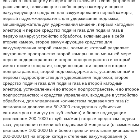
согласно настоящему изобретению включает в себя: устройство
распыления, включающее в себя первую камеру и первое
вакуумирующее средство для вакуумирования первой камеры;
первый подложкодержатель для удерживания подложки,
мишенедержатель для удерживания мишени, первый катодный
электрод и первое средство подачи газа для подачи газа в
первую камеру; устройство обработки, включающее в себя
вторую камеру, второе вакуумирующее средство для
вакуумирования второй камеры, элемент, который разделяет
внутреннее пространство второй камеры на по меньшей мере
первое подпространство и второе подпространство и который
имеет тонкие отверстия, соединяющие эти первое и второе
подпространства; второй подложкодержатель, установленный в
первом подпространстве для удерживания подложки; второе
средство подачи газа для подачи газа на второй катодный
электрод, установленный во втором подпространстве, и во второе
подпространство; и средства управления, входящие в устройство
обработки, для управления количеством подаваемого газа (с
возможным диапазоном 50-3000 стандартных кубических
сантиметров в минуту (ст. куб. см/мин) и более подходящим
диапазоном 200-1000 ст. куб. см/мин) вторым средством подачи
газа, управления величиной подаваемой мощности (с возможным
диапазоном 100-3000 Вт и более предпочтительным диапазоном
200-2000 Вт) на второй катод и степенью вакуумирования (с