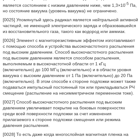
-5
является состоянием с низким давлением ниже, чем 1,3×10
Па,
но состояние вакуума (уровень вакуума) не ограничено.
[0025] Упомянутый здесь радикал является нейтральной активной
частицей, не имеющей электрического заряда и образовавшейся
из восстановительного газа, такого как водород или аммиак.
[0026] Элемент с магниторезистивным эффектом изготавливают
с помощью способа и устройства высокочастотного распыления
под высоким давлением. Способ высокочастотного распыления
под высоким давлением является способом распыления,
выполняемым в высокочастотной области от 1 кГц
(включительно) до 100 МГц (включительно) и в области уровня
вакуума с высоким давлением от 1 Па (включительно) до 20 Па
(включительно). В этом способе к стороне подложки может также
подаваться импульсный постоянный ток или прикладываться РЧ
смещение (распыление на несимметричном переменном токе).
[0027] Способ высокочастотного распыления под высоким
давлением увеличивает покрытие на боковых поверхностях
среди всей поверхности подложки за счет изменения
прилагаемого к стороне подложки смещения или режима
давления распыления.
[0028] То есть даже когда многослойная магнитная пленка на