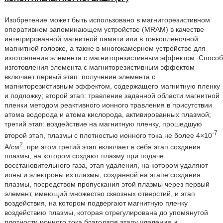
Изобретение может быть использовано в магниторезистивном
оперативном запоминающем устройстве (MRAM) в качестве
интегрированной магнитной памяти или в тонкопленочной
магнитной головке, а также в многокамерном устройстве для
изготовления элемента с магниторезистивным эффектом. Способ
изготовления элемента с магниторезистивным эффектом
включает первый этап: получение элемента с
магниторезистивным эффектом, содержащего магнитную пленку
и подложку; второй этап: травление заданной области магнитной
пленки методом реактивного ионного травления в присутствии
атома водорода и атома кислорода, активированных плазмой;
третий этап: воздействие на магнитную пленку, прошедшую
-7
второй этап, плазмы с плотностью ионного тока не более 4×10
2
А/см
, при этом третий этап включает в себя этап создания
плазмы, на котором создают плазму при подаче
восстановительного газа, этап удаления, на котором удаляют
ионы и электроны из плазмы, созданной на этапе создания
плазмы, посредством пропускания этой плазмы через первый
элемент, имеющий множество сквозных отверстий, и этап
воздействия, на котором подвергают магнитную пленку
воздействию плазмы, которая отрегулирована до упомянутой
плотности ионного тока благодаря этапу удаления и