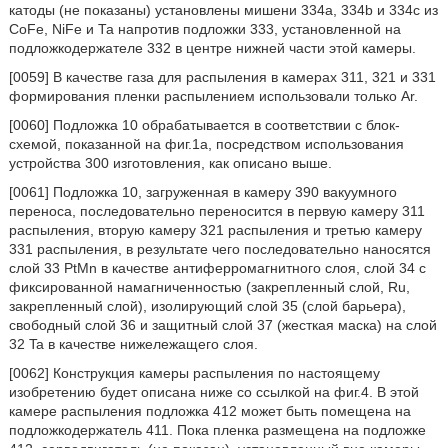
катоды (не показаны) установлены мишени 334a, 334b и 334c из
CoFe, NiFe и Та напротив подложки 333, установленной на
подложкодержателе 332 в центре нижней части этой камеры.
[0059] В качестве газа для распыления в камерах 311, 321 и 331
формирования пленки распылением использовали только Ar.
[0060] Подложка 10 обрабатывается в соответствии с блок-
схемой, показанной на фиг.1a, посредством использования
устройства 300 изготовления, как описано выше.
[0061] Подложка 10, загруженная в камеру 390 вакуумного
переноса, последовательно переносится в первую камеру 311
распыления, вторую камеру 321 распыления и третью камеру
331 распыления, в результате чего последовательно наносятся
слой 33 PtMn в качестве антиферромагнитного слоя, слой 34 с
фиксированной намагниченностью (закрепленный слой, Ru,
закрепленный слой), изолирующий слой 35 (слой барьера),
свободный слой 36 и защитный слой 37 (жесткая маска) на слой
32 Ta в качестве нижележащего слоя.
[0062] Конструкция камеры распыления по настоящему
изобретению будет описана ниже со ссылкой на фиг.4. В этой
камере распыления подложка 412 может быть помещена на
подложкодержатель 411. Пока пленка размещена на подложке