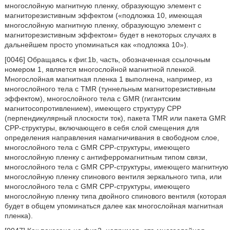
многослойную магнитную пленку, образующую элемент с
магниторезистивным эффектом («подложка 10, имеющая
многослойную магнитную пленку, образующую элемент с
магниторезистивным эффектом» будет в некоторых случаях в
дальнейшем просто упоминаться как «подложка 10»).
[0046] Обращаясь к фиг.1b, часть, обозначенная ссылочным
номером 1, является многослойной магнитной пленкой.
Многослойная магнитная пленка 1 выполнена, например, из
многослойного тела с TMR (туннельным магниторезистивным
эффектом), многослойного тела с GMR (гигантским
магнитосопротивлением), имеющего структуру CPP
(перпендикулярный плоскости ток), пакета TMR или пакета GMR
CPP-структуры, включающего в себя слой смещения для
определения направления намагничивания в свободном слое,
многослойного тела с GMR CPP-структуры, имеющего
многослойную пленку с антиферромагнитным типом связи,
многослойного тела с GMR CPP-структуры, имеющего магнитную
многослойную пленку спинового вентиля зеркального типа, или
многослойного тела с GMR CPP-структуры, имеющего
многослойную пленку типа двойного спинового вентиля (которая
будет в общем упоминаться далее как многослойная магнитная
пленка).