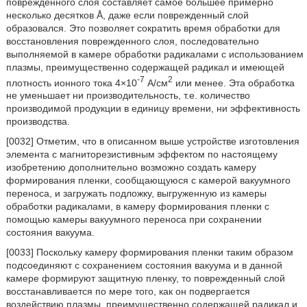
поврежденного слоя составляет самое большее примерно
несколько десятков Å, даже если поврежденный слой
образовался. Это позволяет сократить время обработки для
восстановления поврежденного слоя, последовательно
выполняемой в камере обработки радикалами с использованием
плазмы, преимущественно содержащей радикал и имеющей
-7
2
плотность ионного тока 4×10
А/см
или менее. Эта обработка
не уменьшает ни производительность, т.е. количество
производимой продукции в единицу времени, ни эффективность
производства.
[0032] Отметим, что в описанном выше устройстве изготовления
элемента с магниторезистивным эффектом по настоящему
изобретению дополнительно возможно создать камеру
формирования пленки, сообщающуюся с камерой вакуумного
переноса, и загружать подложку, выгруженную из камеры
обработки радикалами, в камеру формирования пленки с
помощью камеры вакуумного переноса при сохранении
состояния вакуума.
[0033] Поскольку камеру формирования пленки таким образом
подсоединяют с сохранением состояния вакуума и в данной
камере формируют защитную пленку, то поврежденный слой
восстанавливается по мере того, как он подвергается
воздействию плазмы, преимущественно содержащей радикал и