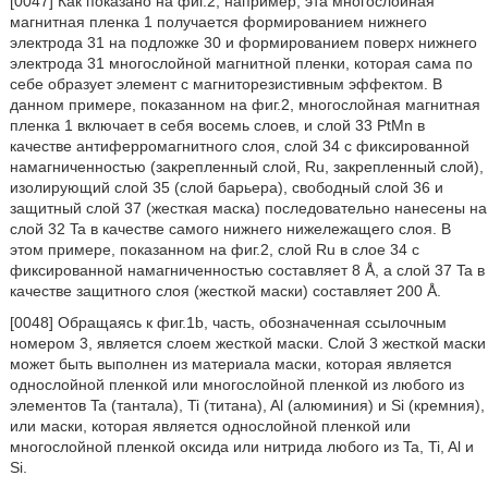
[0047] Как показано на фиг.2, например, эта многослойная
магнитная пленка 1 получается формированием нижнего
электрода 31 на подложке 30 и формированием поверх нижнего
электрода 31 многослойной магнитной пленки, которая сама по
себе образует элемент с магниторезистивным эффектом. В
данном примере, показанном на фиг.2, многослойная магнитная
пленка 1 включает в себя восемь слоев, и слой 33 PtMn в
качестве антиферромагнитного слоя, слой 34 с фиксированной
намагниченностью (закрепленный слой, Ru, закрепленный слой),
изолирующий слой 35 (слой барьера), свободный слой 36 и
защитный слой 37 (жесткая маска) последовательно нанесены на
слой 32 Ta в качестве самого нижнего нижележащего слоя. В
этом примере, показанном на фиг.2, слой Ru в слое 34 с
фиксированной намагниченностью составляет 8 Å, а слой 37 Ta в
качестве защитного слоя (жесткой маски) составляет 200 Å.
[0048] Обращаясь к фиг.1b, часть, обозначенная ссылочным
номером 3, является слоем жесткой маски. Слой 3 жесткой маски
может быть выполнен из материала маски, которая является
однослойной пленкой или многослойной пленкой из любого из
элементов Ta (тантала), Ti (титана), Al (алюминия) и Si (кремния),
или маски, которая является однослойной пленкой или
многослойной пленкой оксида или нитрида любого из Ta, Ti, Al и
Si.