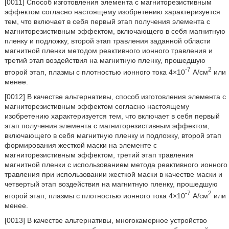
[0011] Способ изготовления элемента с магниторезистивным
эффектом согласно настоящему изобретению характеризуется
тем, что включает в себя первый этап получения элемента с
магниторезистивным эффектом, включающего в себя магнитную
пленку и подложку, второй этап травления заданной области
магнитной пленки методом реактивного ионного травления и
третий этап воздействия на магнитную пленку, прошедшую
-7
2
второй этап, плазмы с плотностью ионного тока 4×10
А/см
или
менее.
[0012] В качестве альтернативы, способ изготовления элемента с
магниторезистивным эффектом согласно настоящему
изобретению характеризуется тем, что включает в себя первый
этап получения элемента с магниторезистивным эффектом,
включающего в себя магнитную пленку и подложку, второй этап
формирования жесткой маски на элементе с
магниторезистивным эффектом, третий этап травления
магнитной пленки с использованием метода реактивного ионного
травления при использовании жесткой маски в качестве маски и
четвертый этап воздействия на магнитную пленку, прошедшую
-7
2
второй этап, плазмы с плотностью ионного тока 4×10
A/см
или
менее.
[0013] В качестве альтернативы, многокамерное устройство