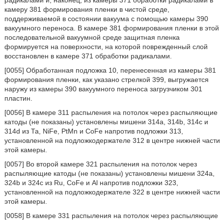
радикалами и, наконец, из камеры 371 обработки радикалами в
камеру 381 формирования пленки в чистой среде,
поддерживаемой в состоянии вакуума с помощью камеры 390
вакуумного переноса. В камере 381 формирования пленки в этой
последовательной вакуумной среде защитная пленка
формируется на поверхности, на которой поврежденный слой
восстановлен в камере 371 обработки радикалами.
[0055] Обработанная подложка 10, перенесенная из камеры 381
формирования пленки, как указано стрелкой 399, выгружается
наружу из камеры 390 вакуумного переноса загрузчиком 301
пластин.
[0056] В камере 311 распыления на потолок через распыляющие
катоды (не показаны) установлены мишени 314a, 314b, 314c и
314d из Та, NiFe, PtMn и CoFe напротив подложки 313,
установленной на подложкодержателе 312 в центре нижней части
этой камеры.
[0057] Во второй камере 321 распыления на потолок через
распыляющие катоды (не показаны) установлены мишени 324a,
324b и 324c из Ru, CoFe и Al напротив подложки 323,
установленной на подложкодержателе 322 в центре нижней части
этой камеры.
[0058] В камере 331 распыления на потолок через распыляющие