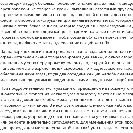
состоящей из двух боковых профилей, а также дна ванны, имеюще
противоположные торцевые кромки выполнены ответными друг дру
ограничительную линию и на переходе верхней стороны дна ванн
фаски, и опорной конструкцией для ванны верхней ветви, котора
нижнюю ветвь боковые щеки, которые соединены промежуточным 
верхней ветви и имеющим концевые кромки, которые в смонтиро
торцевых кромок дна ванны, чтобы создать области перекрытия про
стороны, в области стыка двух соседних секций желоба.
Ванна верхней ветви такого рода для такого вида секции желоба и
ограничительной линии торцевой кромки дна ванны, с одной стор
смещенному характеру промежуточного дна, с другой стороны, не 
направляемым в верхней ветви скребком, но и одновременно гаран
обеспечена даже тогда, когда две соседние секции желоба смещен
максимально допустимые соединительными средствами секций жело
При продолжительной эксплуатации опирающейся на промежуточн
значительные скопления мелкого угля в зазоре у места стыка межд
уголь при движении скребка может дополнительно уплотняться и 
и промежуточным дном. В некоторых редких случаях уже наблюдало
соседними донными частями ванны вызывает подъем ванн верхней 
блокирующих устройств для ванн верхней ветви увеличиваются, а
или ремонта значительно затрудняется. Для уменьшения этой пр
дне проходы для мелкого угля, чтобы мелкий уголь, когда он ска