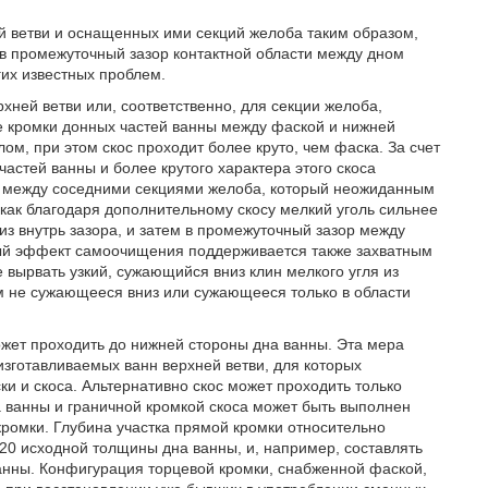
й ветви и оснащенных ими секций желоба таким образом,
 в промежуточный зазор контактной области между дном
их известных проблем.
хней ветви или, соответственно, для секции желоба,
вые кромки донных частей ванны между фаской и нижней
м, при этом скос проходит более круто, чем фаска. За счет
астей ванны и более крутого характера этого скоса
ра между соседними секциями желоба, который неожиданным
как благодаря дополнительному скосу мелкий уголь сильнее
низ внутрь зазора, и затем в промежуточный зазор между
ый эффект самоочищения поддерживается также захватным
 вырвать узкий, сужающийся вниз клин мелкого угля из
ем не сужающееся вниз или сужающееся только в области
жет проходить до нижней стороны дна ванны. Эта мера
зготавливаемых ванн верхней ветви, для которых
и и скоса. Альтернативно скос может проходить только
а ванны и граничной кромкой скоса может быть выполнен
ромки. Глубина участка прямой кромки относительно
20 исходной толщины дна ванны, и, например, составлять
ванны. Конфигурация торцевой кромки, снабженной фаской,