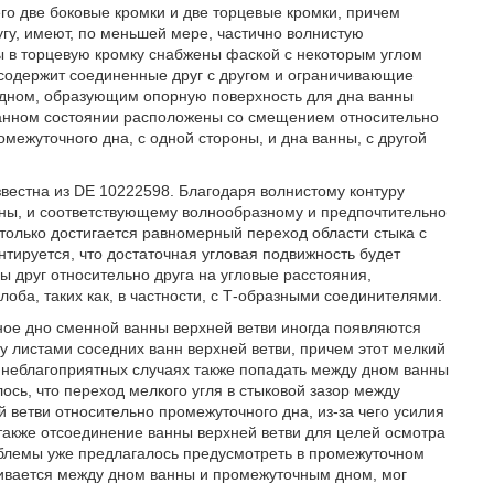
го две боковые кромки и две торцевые кромки, причем
гу, имеют, по меньшей мере, частично волнистую
ы в торцевую кромку снабжены фаской с некоторым углом
я содержит соединенные друг с другом и ограничивающие
дном, образующим опорную поверхность для дна ванны
ванном состоянии расположены со смещением относительно
межуточного дна, с одной стороны, и дна ванны, с другой
звестна из DE 10222598. Благодаря волнистому контуру
оны, и соответствующему волнообразному и предпочтительно
только достигается равномерный переход области стыка с
тируется, что достаточная угловая подвижность будет
ы друг относительно друга на угловые расстояния,
ба, таких как, в частности, с Т-образными соединителями.
ое дно сменной ванны верхней ветви иногда появляются
у листами соседних ванн верхней ветви, причем этот мелкий
в неблагоприятных случаях также попадать между дном ванны
сь, что переход мелкого угля в стыковой зазор между
ветви относительно промежуточного дна, из-за чего усилия
 также отсоединение ванны верхней ветви для целей осмотра
облемы уже предлагалось предусмотреть в промежуточном
пливается между дном ванны и промежуточным дном, мог