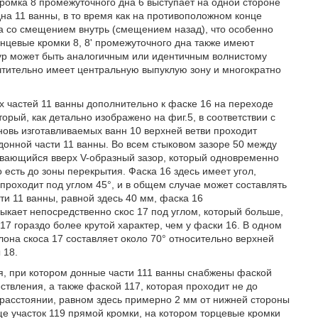
кромка 8 промежуточного дна 6 выступает на одной стороне
на 11 ванны, в то время как на противоположном конце
а со смещением внутрь (смещением назад), что особенно
онцевые кромки 8, 8' промежуточного дна также имеют
ур может быть аналогичным или идентичным волнистому
очтительно имеет центральную выпуклую зону и многократно
ых частей 11 ванны дополнительно к фаске 16 на переходе
орый, как детально изображено на фиг.5, в соответствии с
овь изготавливаемых ванн 10 верхней ветви проходит
донной части 11 ванны. Во всем стыковом зазоре 50 между
ывающийся вверх V-образный зазор, который одновременно
 есть до зоны перекрытия. Фаска 16 здесь имеет угол,
проходит под углом 45°, и в общем случае может составлять
и 11 ванны, равной здесь 40 мм, фаска 16
мыкает непосредственно скос 17 под углом, который больше,
 17 гораздо более крутой характер, чем у фаски 16. В одном
она скоса 17 составляет около 70° относительно верхней
 18.
я, при котором донные части 111 ванны снабжены фаской
твления, а также фаской 117, которая проходит не до
 расстоянии, равном здесь примерно 2 мм от нижней стороны
ще участок 119 прямой кромки, на котором торцевые кромки