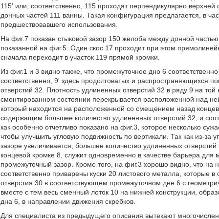
115' или, соответственно, 115 проходят перпендикулярно верхней 
донных частей 111 ванны. Такая конфигурация предлагается, в ча
предшествовавшего использования.
На фиг.7 показан стыковой зазор 150 желоба между донной частью 
показанной на фиг.5. Один скос 17 проходит при этом прямолинейн
сначала переходит в участок 119 прямой кромки.
Из фиг.1 и 3 видно также, что промежуточное дно 6 соответственн
соответственно, 9' здесь продолговатых и распространяющихся п
отверстий 32. Плотность удлиненных отверстий 32 в ряду 9 на той
смонтированном состоянии перекрывается расположенной над ней 
который находится на расположенной со смещением назад концево
содержащим большее количество удлиненных отверстий 32, и соо
как особенно отчетливо показано на фиг.3, которое несколько суж
чтобы улучшить угловую подвижность по вертикали. Так как из-за
зазоре увеличивается, большее количество удлиненных отверстий 
концевой кромке 8, служит одновременно в качестве барьера для м
промежуточный зазор. Кроме того, на фиг.3 хорошо видно, что на
соответственно приварены куски 20 листового металла, которые 
отверстия 30 в соответствующем промежуточном дне 6 с геометри
вместе с тем весь сменный лоток 10 на нижней конструкции, обра
дна 6, в направлении движения скребков.
Для специалиста из предыдущего описания вытекают многочислен