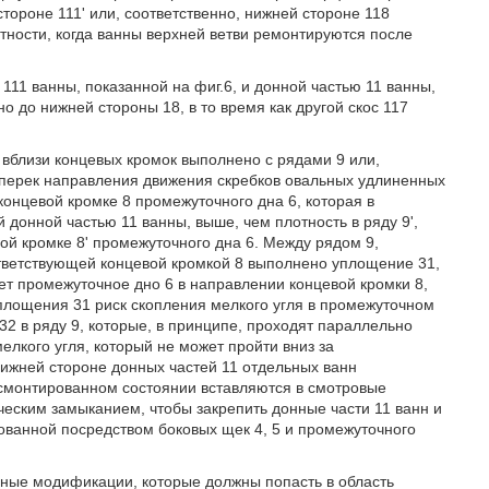
стороне 111' или, соответственно, нижней стороне 118
стности, когда ванны верхней ветви ремонтируются после
111 ванны, показанной на фиг.6, и донной частью 11 ванны,
о до нижней стороны 18, в то время как другой скос 117
о вблизи концевых кромок выполнено с рядами 9 или,
оперек направления движения скребков овальных удлиненных
 концевой кромке 8 промежуточного дна 6, которая в
донной частью 11 ванны, выше, чем плотность в ряду 9',
й кромке 8' промежуточного дна 6. Между рядом 9,
тветствующей концевой кромкой 8 выполнено уплощение 31,
ает промежуточное дно 6 в направлении концевой кромки 8,
 уплощения 31 риск скопления мелкого угля в промежуточном
32 в ряду 9, которые, в принципе, проходят параллельно
елкого угля, который не может пройти вниз за
 нижней стороне донных частей 11 отдельных ванн
в смонтированном состоянии вставляются в смотровые
ческим замыканием, чтобы закрепить донные части 11 ванн и
зованной посредством боковых щек 4, 5 и промежуточного
ные модификации, которые должны попасть в область