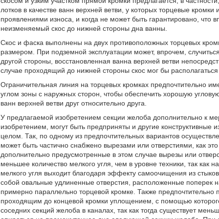
скосом и узким участком прямой кромки предлагается, в частност
лотков в качестве ванн верхней ветви, у которых торцевые кромки 
проявлениями износа, и когда не может быть гарантировано, что 
неизменяемый скос до нижней стороны дна ванны.
Скос и фаска выполнены на двух противоположных торцевых кром
размером. При подземной эксплуатации может, впрочем, случиться,
другой стороны, восстановленная ванна верхней ветви непосредс
случае проходящий до нижней стороны скос мог бы располагаться 
Ограничительная линия на торцевых кромках предпочтительно име
углом зоны с наружных сторон, чтобы обеспечить хорошую угловую
ванн верхней ветви друг относительно друга.
У предлагаемой изобретением секции желоба дополнительно к мер
изобретением, могут быть предприняты и другие конструктивные и
целом. Так, по одному из предпочтительных вариантов осуществл
может быть частично снабжено вырезами или отверстиями, как это
дополнительно предусмотренные в этом случае вырезы или отвер
меньшее количество мелкого угля, чем в уровне техники, так как
мелкого угля выходит благодаря эффекту самоочищения из стыков
собой овальные удлиненные отверстия, расположенные поперек на
примерно параллельно торцевой кромке. Также предпочтительно 
проходящим до концевой кромки уплощением, с помощью которого,
соседних секций желоба в каналах, так как тогда существует мень