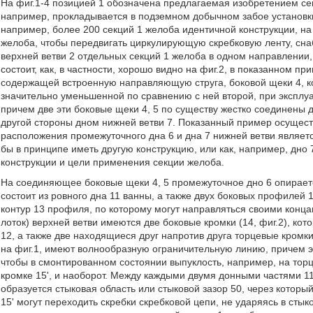
На фиг.1-4 позицией 1 обозначена предлагаемая изобретением се
например, прокладывается в подземном добычном забое установки 
например, более 200 секций 1 желоба идентичной конструкции, н
желоба, чтобы передвигать циркулирующую скребковую ленту, сн
верхней ветви 2 отдельных секций 1 желоба в одном направлении,
состоит, как, в частности, хорошо видно на фиг.2, в показанном 
содержащей встроенную направляющую струга, боковой щеки 4, ко
значительно уменьшенной по сравнению с ней второй, при эксплу
причем две эти боковые щеки 4, 5 по существу жестко соединены 
другой стороны дном нижней ветви 7. Показанный пример осущест
расположения промежуточного дна 6 и дна 7 нижней ветви являет
бы в принципе иметь другую конструкцию, или как, например, дно 7
конструкции и цели применения секции желоба.
На соединяющее боковые щеки 4, 5 промежуточное дно 6 опираетс
состоит из ровного дна 11 ванны, а также двух боковых профилей 
контур 13 профиля, по которому могут направляться своими конца
лоток) верхней ветви имеются две боковые кромки (14, фиг.2), к
12, а также две находящиеся друг напротив друга торцевые кромки 1
на фиг.1, имеют волнообразную ограничительную линию, причем эт
чтобы в смонтированном состоянии выпуклость, например, на торц
кромке 15', и наоборот. Между каждыми двумя донными частями 11
образуется стыковая область или стыковой зазор 50, через которы
15' могут переходить скребки скребковой цепи, не ударяясь в стык