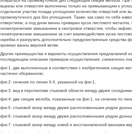
опираться на промежуточное дно следующей секции желоба. При э
вырезы или отверстия выполнены только на примыкающем к уплощ
отдельном участке позади уплощения количество отверстий или вы
промежуточного дна без уплощения. Также, как само по себе изв
отверстием, а под дном ванны приварен кусок листового металла,
геометрическим замыканием в смотровое отверстие, чтобы зафикс
геометрическим замыканием за счет взаимодействия куска листов
скребка и разгрузить дополнительно предусмотренные средства ф
кромках ванны верхней ветви.
Другие преимущества и варианты осуществления предлагаемой из
последующем описании примеров осуществления, схематично пока
фиг.1: две выполненные в соответствии с изобретением секции же
частично оборванном;
фиг.2: сечение по линии II-II, указанной на фиг.1;
фиг.3: вид в перспективе стыковой области между двумя соседним
фиг.4: две секции желоба, показанные на фиг.1, на сечении по лини
фиг.5: стыковой зазор между двумя расположенными рядом донны
фиг.6: стыковой зазор между двумя расположенными рядом донны
фиг.7: стыковой зазор между новой и восстановленной ваннами ве