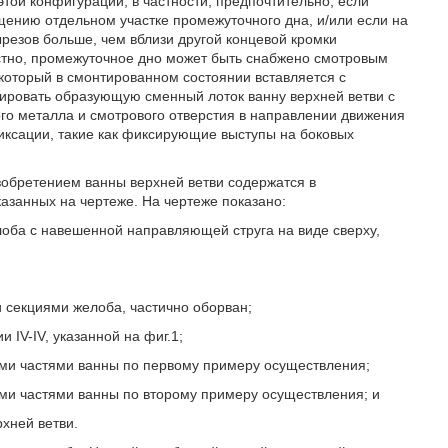
той конфигурации, в частности, предпочтительно, если
ению отдельном участке промежуточного дна, и/или если на
резов больше, чем вблизи другой концевой кромки
естно, промежуточное дно может быть снабжено смотровым
 который в смонтированном состоянии вставляется с
ировать образующую сменный лоток ванну верхней ветви с
ого металла и смотрового отверстия в направлении движения
иксации, такие как фиксирующие выступы на боковых
обретением ванны верхней ветви содержатся в
занных на чертеже. На чертеже показано:
лоба с навешенной направляющей струга на виде сверху,
и секциями желоба, частично оборван;
и IV-IV, указанной на фиг.1;
ми частями ванны по первому примеру осуществления;
ми частями ванны по второму примеру осуществления; и
рхней ветви.