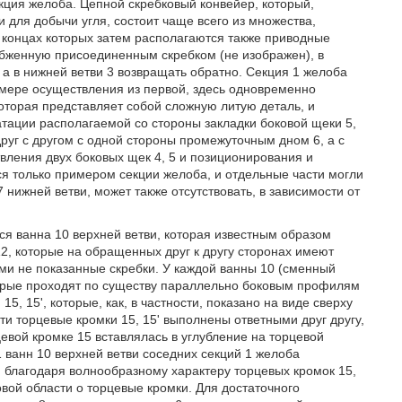
кция желоба. Цепной скребковый конвейер, который,
для добычи угля, состоит чаще всего из множества,
а концах которых затем располагаются также приводные
абженную присоединенным скребком (не изображен), в
 а в нижней ветви 3 возвращать обратно. Секция 1 желоба
примере осуществления из первой, здесь одновременно
торая представляет собой сложную литую деталь, и
атации располагаемой со стороны закладки боковой щеки 5,
друг с другом с одной стороны промежуточным дном 6, а с
вления двух боковых щек 4, 5 и позиционирования и
ся только примером секции желоба, и отдельные части могли
 нижней ветви, может также отсутствовать, в зависимости от
я ванна 10 верхней ветви, которая известным образом
12, которые на обращенных друг к другу сторонах имеют
ми не показанные скребки. У каждой ванны 10 (сменный
оторые проходят по существу параллельно боковым профилям
5, 15', которые, как, в частности, показано на виде сверху
и торцевые кромки 15, 15' выполнены ответными друг другу,
евой кромке 15 вставлялась в углубление на торцевой
 ванн 10 верхней ветви соседних секций 1 желоба
й благодаря волнообразному характеру торцевых кромок 15,
овой области о торцевые кромки. Для достаточного