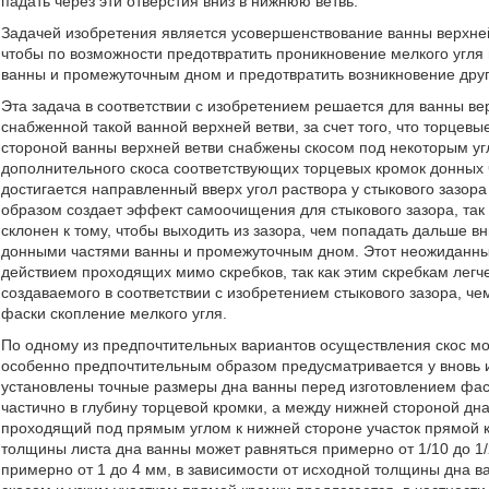
падать через эти отверстия вниз в нижнюю ветвь.
Задачей изобретения является усовершенствование ванны верхне
чтобы по возможности предотвратить проникновение мелкого угля
ванны и промежуточным дном и предотвратить возникновение друг
Эта задача в соответствии с изобретением решается для ванны вер
снабженной такой ванной верхней ветви, за счет того, что торце
стороной ванны верхней ветви снабжены скосом под некоторым угло
дополнительного скоса соответствующих торцевых кромок донных ч
достигается направленный вверх угол раствора у стыкового зазо
образом создает эффект самоочищения для стыкового зазора, так 
склонен к тому, чтобы выходить из зазора, чем попадать дальше в
донными частями ванны и промежуточным дном. Этот неожиданн
действием проходящих мимо скребков, так как этим скребкам легче
создаваемого в соответствии с изобретением стыкового зазора, ч
фаски скопление мелкого угля.
По одному из предпочтительных вариантов осуществления скос мо
особенно предпочтительным образом предусматривается у вновь и
установлены точные размеры дна ванны перед изготовлением фаск
частично в глубину торцевой кромки, а между нижней стороной дн
проходящий под прямым углом к нижней стороне участок прямой к
толщины листа дна ванны может равняться примерно от 1/10 до 1/
примерно от 1 до 4 мм, в зависимости от исходной толщины дна 