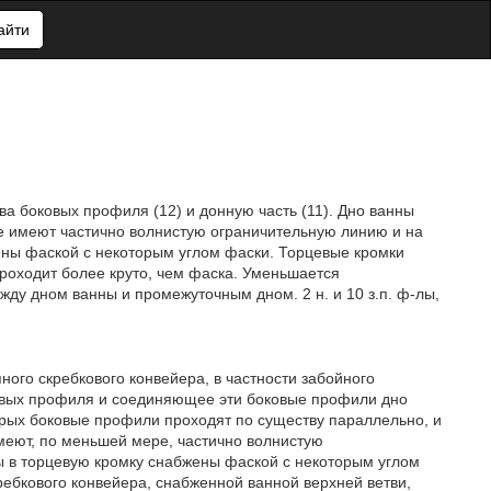
айти
ва боковых профиля (12) и донную часть (11). Дно ванны
рые имеют частично волнистую ограничительную линию и на
бжены фаской с некоторым углом фаски. Торцевые кромки
роходит более круто, чем фаска. Уменьшается
жду дном ванны и промежуточным дном. 2 н. и 10 з.п. ф-лы,
ного скребкового конвейера, в частности забойного
овых профиля и соединяющее эти боковые профили дно
орых боковые профили проходят по существу параллельно, и
меют, по меньшей мере, частично волнистую
ы в торцевую кромку снабжены фаской с некоторым углом
ребкового конвейера, снабженной ванной верхней ветви,