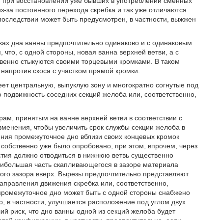
и, при восстановлении уже бывших в употреблении сменных
из-за постоянного перехода скребка и так уже отличаются
впоследствии может быть предусмотрен, в частности, выжжен
ках дна ванны предпочтительно одинаково и с одинаковым
 что, с одной стороны, новая ванна верхней ветви, а с
твенно стыкуются своими торцевыми кромками. В таком
напротив скоса с участком прямой кромки.
ет центральную, выпуклую зону и многократно согнутые под
 подвижность соседних секций желоба или, соответственно,
ам, принятым на ванне верхней ветви в соответствии с
зменения, чтобы увеличить срок службы секции желоба в
ения промежуточное дно вблизи своих концевых кромок
 собственно уже было опробовано, при этом, впрочем, через
стия должно отводиться в нижнюю ветвь существенно
 наибольшая часть скапливающегося в зазоре материала
ого зазора вверх. Вырезы предпочтительно представляют
правления движения скребка или, соответственно,
промежуточное дно может быть с одной стороны снабжено
 в частности, улучшается расположение под углом двух
ший риск, что дно ванны одной из секций желоба будет