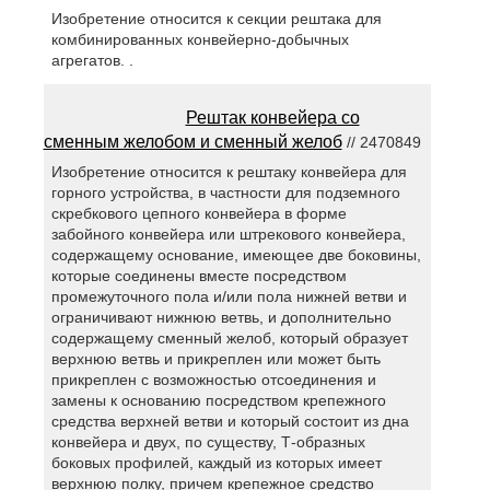
Изобретение относится к секции рештака для
комбинированных конвейерно-добычных
агрегатов. .
Рештак конвейера со
сменным желобом и сменный желоб
// 2470849
Изобретение относится к рештаку конвейера для
горного устройства, в частности для подземного
скребкового цепного конвейера в форме
забойного конвейера или штрекового конвейера,
содержащему основание, имеющее две боковины,
которые соединены вместе посредством
промежуточного пола и/или пола нижней ветви и
ограничивают нижнюю ветвь, и дополнительно
содержащему сменный желоб, который образует
верхнюю ветвь и прикреплен или может быть
прикреплен с возможностью отсоединения и
замены к основанию посредством крепежного
средства верхней ветви и который состоит из дна
конвейера и двух, по существу, Т-образных
боковых профилей, каждый из которых имеет
верхнюю полку, причем крепежное средство