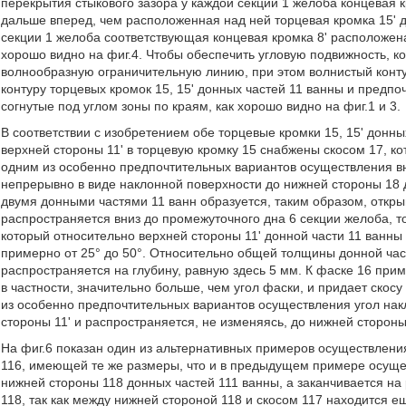
перекрытия стыкового зазора у каждой секции 1 желоба концевая 
дальше вперед, чем расположенная над ней торцевая кромка 15' д
секции 1 желоба соответствующая концевая кромка 8' расположен
хорошо видно на фиг.4. Чтобы обеспечить угловую подвижность, к
волнообразную ограничительную линию, при этом волнистый конт
контуру торцевых кромок 15, 15' донных частей 11 ванны и предп
согнутые под углом зоны по краям, как хорошо видно на фиг.1 и 3.
В соответствии с изобретением обе торцевые кромки 15, 15' донн
верхней стороны 11' в торцевую кромку 15 снабжены скосом 17, кот
одним из особенно предпочтительных вариантов осуществления вн
непрерывно в виде наклонной поверхности до нижней стороны 18 
двумя донными частями 11 ванн образуется, таким образом, откр
распространяется вниз до промежуточного дна 6 секции желоба, то
который относительно верхней стороны 11' донной части 11 ванны 
примерно от 25° до 50°. Относительно общей толщины донной част
распространяется на глубину, равную здесь 5 мм. К фаске 16 при
в частности, значительно больше, чем угол фаски, и придает скосу
из особенно предпочтительных вариантов осуществления угол накл
стороны 11' и распространяется, не изменяясь, до нижней стороны
На фиг.6 показан один из альтернативных примеров осуществлени
116, имеющей те же размеры, что и в предыдущем примере осущес
нижней стороны 118 донных частей 111 ванны, а заканчивается на
118, так как между нижней стороной 118 и скосом 117 находится е