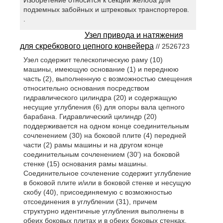
Изобретение относится к секции желоба для
подземных забойных и штрековых транспортеров.
.
Узел привода и натяжения
для скребкового цепного конвейера
// 2526723
Узел содержит телескопическую раму (10)
машины, имеющую основание (1) и переднюю
часть (2), выполненную с возможностью смещения
относительно основания посредством
гидравлического цилиндра (20) и содержащую
несущие углубления (6) для опоры вала цепного
барабана. Гидравлический цилиндр (20)
поддерживается на одном конце соединительным
сочленением (30) на боковой плите (4) передней
части (2) рамы машины и на другом конце
соединительным сочленением (30') на боковой
стенке (15) основания рамы машины.
Соединительное сочленение содержит углубление
в боковой плите и/или в боковой стенке и несущую
скобу (40), присоединяемую с возможностью
отсоединения в углублении (31), причем
структурно идентичные углубления выполнены в
обеих боковых плитах и в обеих боковых стенках.