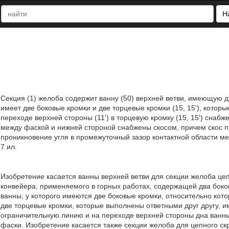
Н
Секция (1) желоба содержит ванну (50) верхней ветви, имеющую д
имеет две боковые кромки и две торцевые кромки (15, 15'), кото
переходе верхней стороны (11') в торцевую кромку (15, 15') сна
между фаской и нижней стороной снабжены скосом, причем скос п
проникновение угля в промежуточный зазор контактной области ме
7 ил.
Изобретение касается ванны верхней ветви для секции желоба цеп
конвейера, применяемого в горных работах, содержащей два бок
ванны, у которого имеются две боковые кромки,
относительно кот
две торцевые кромки, которые выполнены ответными друг другу, и
ограничительную линию и на переходе верхней стороны дна ванн
фаски. Изобретение касается также секции желоба для цепного ск